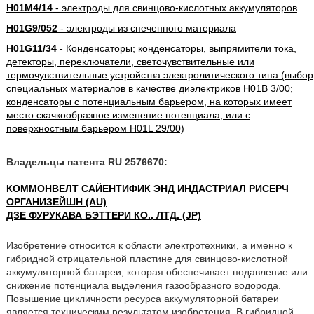
H01M4/14
- электроды для свинцово-кислотных аккумуляторов
H01G9/052
- электроды из спеченного материала
H01G11/34
- Конденсаторы; конденсаторы, выпрямители тока,
детекторы, переключатели, светочувствительные или
термочувствительные устройства электролитического типа (выбор
специальных материалов в качестве диэлектриков H01B 3/00;
конденсаторы с потенциальным барьером, на которых имеет
место скачкообразное изменение потенциала, или с
поверхностным барьером H01L 29/00)
Владельцы патента RU 2576670:
КОММОНВЕЛТ САЙЕНТИФИК ЭНД ИНДАСТРИАЛ РИСЕРЧ
ОРГАНИЗЕЙШН (AU)
ДЗЕ ФУРУКАВА БЭТТЕРИ КО., ЛТД. (JP)
Изобретение относится к области электротехники, а именно к
гибридной отрицательной пластине для свинцово-кислотной
аккумуляторной батареи, которая обеспечивает подавление или
снижение потенциала выделения газообразного водорода.
Повышение цикличности ресурса аккумуляторной батареи
является техническим результатом изобретения. В гибридной