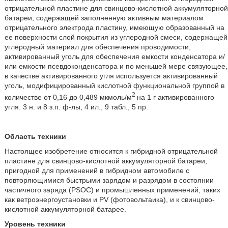
отрицательной пластине для свинцово-кислотной аккумуляторной
батареи, содержащей заполненную активным материалом
отрицательного электрода пластину, имеющую образованный на
ее поверхности слой покрытия из углеродной смеси, содержащей
углеродный материал для обеспечения проводимости,
активированный уголь для обеспечения емкости конденсатора и/
или емкости псевдоконденсатора и по меньшей мере связующее,
в качестве активированного угля используется активированный
уголь, модифицированный кислотной функциональной группой в
2
количестве от 0,16 до 0,489 мкмоль/м
на 1 г активированного
угля. 3 н. и 8 з.п. ф-лы, 4 ил., 9 табл., 5 пр.
Область техники
Настоящее изобретение относится к гибридной отрицательной
пластине для свинцово-кислотной аккумуляторной батареи,
пригодной для применений в гибридном автомобиле с
повторяющимися быстрыми зарядом и разрядом в состоянии
частичного заряда (PSOC) и промышленных применений, таких
как ветроэнергоустановки и PV (фотовольтаика), и к свинцово-
кислотной аккумуляторной батарее.
Уровень техники