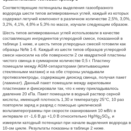
Соответствующие потенциалы выделения газообразного
водорода шести типов активированных углей, каждый из которых
содержал летучий компонент в различном количестве 2,5%, 3,0%,
3,2%, 4,1%, 4,8% и 5,3% по массе, изучали следующим образом.
Шесть типов активированных углей использовали в качестве
составляющих ингредиентов углеродной смеси, показанной в
таблице 1 ниже, и шесть типов углеродных смесей готовили как
образцы №№ 1-6. Каждый из шести типов образцов углеродной
смеси наносили на обе поверхности 2 см квадратной пластины
чистого свинца в суммарном количестве 0,5 г. Пластину
помещали между AGM-сепараторами (впитывающими
стеклянными матами) и на обе стороны укладывали
противоэлектроды, содержащие диоксид свинца, получая пакет
(ламинат). Данный пакет помещали между акриловыми
пластинами и фиксировали так, что к нему прикладывалось
давление 20 кПа. Пакет помещали в водный раствор серной
кислоты, имеющий плотность 1,30 и температуру 25°С, 10 раз
повторяли заряд и разряд с помощью циклической
вольтамперограммы при скорости сканирования 10 мВ/с в
интервале от -1,6 В до +1,0 В относительно Hg/Hg
SO
, и
2
4
измеряли катодный потенциал при начале выделения водорода в
10-ом цикле. Результаты показаны в таблице 2 ниже.