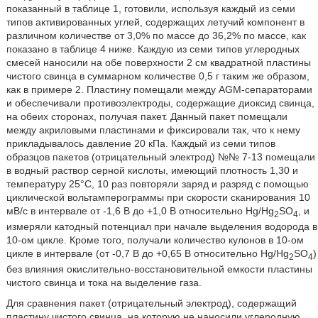
показанный в таблице 1, готовили, используя каждый из семи
типов активированных углей, содержащих летучий компонент в
различном количестве от 3,0% по массе до 36,2% по массе, как
показано в таблице 4 ниже. Каждую из семи типов углеродных
смесей наносили на обе поверхности 2 см квадратной пластины
чистого свинца в суммарном количестве 0,5 г таким же образом,
как в примере 2. Пластину помещали между AGM-сепараторами
и обеспечивали противоэлектроды, содержащие диоксид свинца,
на обеих сторонах, получая пакет. Данный пакет помещали
между акриловыми пластинами и фиксировали так, что к нему
прикладывалось давление 20 кПа. Каждый из семи типов
образцов пакетов (отрицательный электрод) №№ 7-13 помещали
в водный раствор серной кислоты, имеющий плотность 1,30 и
температуру 25°С, 10 раз повторяли заряд и разряд с помощью
циклической вольтамперограммы при скорости сканирования 10
мВ/с в интервале от -1,6 В до +1,0 В относительно Hg/Hg
SO
, и
2
4
измеряли катодный потенциал при начале выделения водорода в
10-ом цикле. Кроме того, получали количество кулонов в 10-ом
цикле в интервале (от -0,7 В до +0,65 В относительно Hg/Hg
SO
)
2
4
без влияния окислительно-восстановительной емкости пластины
чистого свинца и тока на выделение газа.
Для сравнения пакет (отрицательный электрод), содержащий
пластину чистого свинца, на которую не наносили углеродную