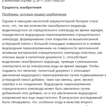
[Патентная ссылка 1] JP-Т-2007-506230
Сущность изобретения
Проблемы, которые решает изобретение
Однако в свинцово-кислотной аккумуляторной батарее стало
ясно, что, так как количество газообразного водорода,
выделяющегося из отрицательного электрода во время зарядки,
определяется водородным перенапряжением отрицательного
электрода, формирование слоя покрытия из вышеописанной
углеродной смеси с большой площадью поверхности и низким
водородным перенапряжением на поверхности заполненной
активным материалом отрицательного электрода пластины, как
описано выше в патентном документе 1, способствует
выделению газообразного водорода, приводя к уменьшению
электролита из-за электролиза воды во время зарядки. Чтобы
подавить это явление, патентный документ 1 описывает
увеличение водородного перенапряжения путем подмешивания к
углеродной смеси добавок, таких как свинец, цинк, висмут,
серебро и их соединения. Водородное перенапряжение
отрицательного электрода может быть увеличено путем
добавления этих добавок, но и это увеличенное водородное
напряжение все еще недостаточно. В результате исследований
было обнаружено, что, особенно когда в качестве второго