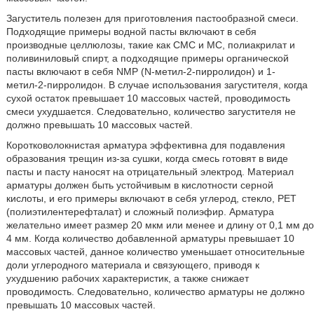
Загуститель полезен для приготовления пастообразной смеси.
Подходящие примеры водной пасты включают в себя
производные целлюлозы, такие как СМС и МС, полиакрилат и
поливиниловый спирт, а подходящие примеры органической
пасты включают в себя NMP (N-метил-2-пирролидон) и 1-
метил-2-пирролидон. В случае использования загустителя, когда
сухой остаток превышает 10 массовых частей, проводимость
смеси ухудшается. Следовательно, количество загустителя не
должно превышать 10 массовых частей.
Коротковолокнистая арматура эффективна для подавления
образования трещин из-за сушки, когда смесь готовят в виде
пасты и пасту наносят на отрицательный электрод. Материал
арматуры должен быть устойчивым в кислотности серной
кислоты, и его примеры включают в себя углерод, стекло, РЕТ
(полиэтилентерефталат) и сложный полиэфир. Арматура
желательно имеет размер 20 мкм или менее и длину от 0,1 мм до
4 мм. Когда количество добавленной арматуры превышает 10
массовых частей, данное количество уменьшает относительные
доли углеродного материала и связующего, приводя к
ухудшению рабочих характеристик, а также снижает
проводимость. Следовательно, количество арматуры не должно
превышать 10 массовых частей.