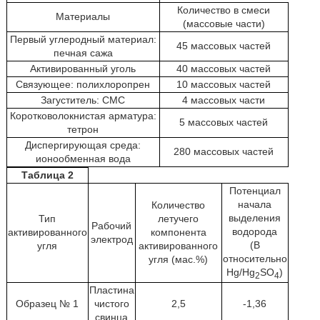
Количество в смеси
Материалы
(массовые части)
Первый углеродный материал:
45 массовых частей
печная сажа
Активированный уголь
40 массовых частей
Связующее: полихлоропрен
10 массовых частей
Загуститель: СМС
4 массовых части
Коротковолокнистая арматура:
5 массовых частей
тетрон
Диспергирующая среда:
280 массовых частей
ионообменная вода
Таблица 2
Потенциал
начала
Количество
выделения
Тип
летучего
Рабочий
водорода
активированного
компонента
электрод
(В
угля
активированного
относительно
угля (мас.%)
Hg/Hg
SO
)
2
4
Пластина
Образец № 1
чистого
2,5
-1,36
свинца