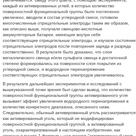
увеличивается. Ввиду этого факта, с помощью эксперимента,
каждый из активированных углей, в которых количество
поверхностной функциональной группы было постепенно
увеличено, вводили в состав углеродной смеси, готовили
многочисленные отрицательные электроды таким же образом,
как описано выше, получали свинцово-кислотные
аккумуляторные батареи, имеющие внутри себя
соответствующие отрицательные электроды, и изучали состояние
отрицательных электродов после повторения заряда и разряда
соответственно. В результате было доказано, что слои
металлического свинца и/или сульфата свинца в достаточной
степени формировались на поверхности слоя покрытия из
углеродной смеси, и водородное перенапряжение
соответствующих отрицательных электродов увеличивалось.
В результате дальнейших экспериментов и исследований с
вышеуказанной точки зрения был сделан вывод, что количество
поверхностной функциональной группы активированного угля
вызывает эффект увеличения водородного перенапряжения в
количестве конкретного диапазона, описанного ниже.
Следовательно, обычный активированный уголь рассматривается
как активированный уголь, который не модифицирован
поверхностной функциональной группой, а активированный
уголь, охарактеризованный в настоящем изобретении, как
описано в пункте 1 формулы, называется "активированный уголь,