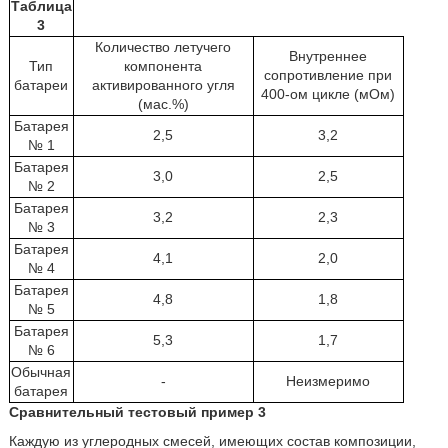
Таблица
3
Количество летучего
Внутреннее
Тип
компонента
сопротивление при
батареи
активированного угля
400-ом цикле (мОм)
(мас.%)
Батарея
2,5
3,2
№ 1
Батарея
3,0
2,5
№ 2
Батарея
3,2
2,3
№ 3
Батарея
4,1
2,0
№ 4
Батарея
4,8
1,8
№ 5
Батарея
5,3
1,7
№ 6
Обычная
-
Неизмеримо
батарея
Сравнительный тестовый пример 3
Каждую из углеродных смесей, имеющих состав композиции,