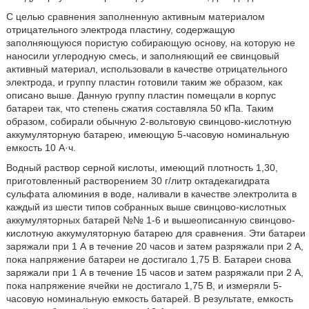
С целью сравнения заполненную активным материалом
отрицательного электрода пластину, содержащую
заполняющуюся пористую собирающую основу, на которую не
наносили углеродную смесь, и заполняющий ее свинцовый
активный материал, использовали в качестве отрицательного
электрода, и группу пластин готовили таким же образом, как
описано выше. Данную группу пластин помещали в корпус
батареи так, что степень сжатия составляла 50 кПа. Таким
образом, собирали обычную 2-вольтовую свинцово-кислотную
аккумуляторную батарею, имеющую 5-часовую номинальную
емкость 10 А·ч.
Водный раствор серной кислоты, имеющий плотность 1,30,
приготовленный растворением 30 г/литр октадекагидрата
сульфата алюминия в воде, наливали в качестве электролита в
каждый из шести типов собранных выше свинцово-кислотных
аккумуляторных батарей №№ 1-6 и вышеописанную свинцово-
кислотную аккумуляторную батарею для сравнения. Эти батареи
заряжали при 1 А в течение 20 часов и затем разряжали при 2 А,
пока напряжение батареи не достигало 1,75 В. Батареи снова
заряжали при 1 А в течение 15 часов и затем разряжали при 2 А,
пока напряжение ячейки не достигало 1,75 В, и измеряли 5-
часовую номинальную емкость батарей. В результате, емкость