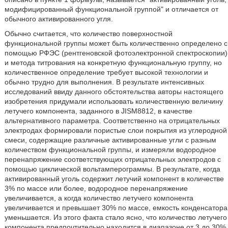
модифицированный функциональной группой" и отличается от
обычного активированного угля.
Обычно считается, что количество поверхностной
функциональной группы может быть количественно определено с
помощью РФЭС (рентгеновской фотоэлектронной спектроскопии)
и метода титрования на конкретную функциональную группу, но
количественное определение требует высокой технологии и
обычно трудно для выполнения. В результате интенсивных
исследований ввиду данного обстоятельства авторы настоящего
изобретения придумали использовать количественную величину
летучего компонента, заданного в JISM8812, в качестве
альтернативного параметра. Соответственно на отрицательных
электродах формировали пористые слои покрытия из углеродной
смеси, содержащие различные активированные угли с разным
количеством функциональной группы, и измеряли водородное
перенапряжение соответствующих отрицательных электродов с
помощью циклической вольтамперограммы. В результате, когда
активированный уголь содержит летучий компонент в количестве
3% по массе или более, водородное перенапряжение
увеличивается, а когда количество летучего компонента
увеличивается и превышает 30% по массе, емкость конденсатора
уменьшается. Из этого факта стало ясно, что количество летучего
компонента предпочтительно находится в диапазоне от 3 до 30%