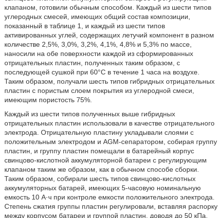
клапаном, готовили обычным способом. Каждый из шести типов
углеродных смесей, имеющих общий состав композиции,
показанный в таблице 1, и каждый из шести типов
активированных углей, содержащих летучий компонент в разном
количестве 2,5%, 3,0%, 3,2%, 4,1%, 4,8% и 5,3% по массе,
наносили на обе поверхности каждой из сформированных
отрицательных пластин, полученных таким образом, с
последующей сушкой при 60°С в течение 1 часа на воздухе.
Таким образом, получали шесть типов гибридных отрицательных
пластин с пористым слоем покрытия из углеродной смеси,
имеющим пористость 75%.
Каждый из шести типов полученных выше гибридных
отрицательных пластин использовали в качестве отрицательного
электрода. Отрицательную пластину укладывали слоями с
положительным электродом и AGM-сепаратором, собирая группу
пластин, и группу пластин помещали в батарейный корпус
свинцово-кислотной аккумуляторной батареи с регулирующим
клапаном таким же образом, как в обычном способе сборки.
Таким образом, собирали шесть типов свинцово-кислотных
аккумуляторных батарей, имеющих 5-часовую номинальную
емкость 10 А·ч при контроле емкости положительного электрода.
Степень сжатия группы пластин регулировали, вставляя распорку
между корпусом батареи и группой пластин, доводя до 50 кПа.