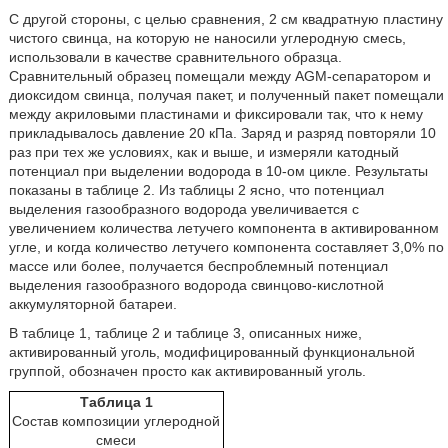
С другой стороны, с целью сравнения, 2 см квадратную пластину
чистого свинца, на которую не наносили углеродную смесь,
использовали в качестве сравнительного образца.
Сравнительный образец помещали между AGM-сепаратором и
диоксидом свинца, получая пакет, и полученный пакет помещали
между акриловыми пластинами и фиксировали так, что к нему
прикладывалось давление 20 кПа. Заряд и разряд повторяли 10
раз при тех же условиях, как и выше, и измеряли катодный
потенциал при выделении водорода в 10-ом цикле. Результаты
показаны в таблице 2. Из таблицы 2 ясно, что потенциал
выделения газообразного водорода увеличивается с
увеличением количества летучего компонента в активированном
угле, и когда количество летучего компонента составляет 3,0% по
массе или более, получается беспроблемный потенциал
выделения газообразного водорода свинцово-кислотной
аккумуляторной батареи.
В таблице 1, таблице 2 и таблице 3, описанных ниже,
активированный уголь, модифицированный функциональной
группой, обозначен просто как активированный уголь.
Таблица 1
Состав композиции углеродной
смеси