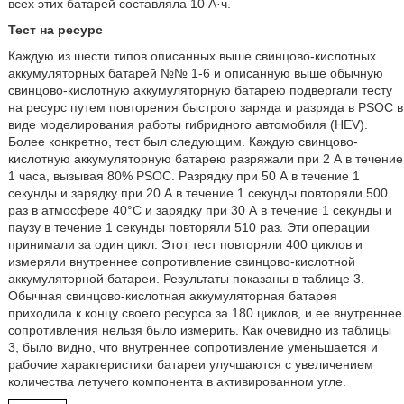
всех этих батарей составляла 10 А·ч.
Тест на ресурс
Каждую из шести типов описанных выше свинцово-кислотных
аккумуляторных батарей №№ 1-6 и описанную выше обычную
свинцово-кислотную аккумуляторную батарею подвергали тесту
на ресурс путем повторения быстрого заряда и разряда в PSOC в
виде моделирования работы гибридного автомобиля (HEV).
Более конкретно, тест был следующим. Каждую свинцово-
кислотную аккумуляторную батарею разряжали при 2 А в течение
1 часа, вызывая 80% PSOC. Разрядку при 50 А в течение 1
секунды и зарядку при 20 А в течение 1 секунды повторяли 500
раз в атмосфере 40°С и зарядку при 30 А в течение 1 секунды и
паузу в течение 1 секунды повторяли 510 раз. Эти операции
принимали за один цикл. Этот тест повторяли 400 циклов и
измеряли внутреннее сопротивление свинцово-кислотной
аккумуляторной батареи. Результаты показаны в таблице 3.
Обычная свинцово-кислотная аккумуляторная батарея
приходила к концу своего ресурса за 180 циклов, и ее внутреннее
сопротивления нельзя было измерить. Как очевидно из таблицы
3, было видно, что внутреннее сопротивление уменьшается и
рабочие характеристики батареи улучшаются с увеличением
количества летучего компонента в активированном угле.