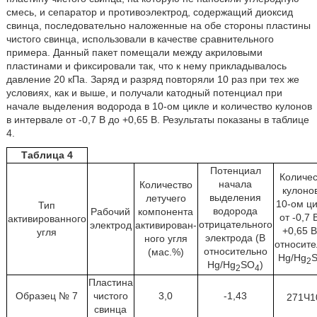
смесь, и сепаратор и противоэлектрод, содержащий диоксид
свинца, последовательно наложенные на обе стороны пластины
чистого свинца, использовали в качестве сравнительного
примера. Данный пакет помещали между акриловыми
пластинами и фиксировали так, что к нему прикладывалось
давление 20 кПа. Заряд и разряд повторяли 10 раз при тех же
условиях, как и выше, и получали катодный потенциал при
начале выделения водорода в 10-ом цикле и количество кулонов
в интервале от -0,7 В до +0,65 В. Результаты показаны в таблице
4.
Таблица 4
Потенциал
Количес
начала
Количество
кулонов
выделения
летучего
10-ом ци
Тип
водорода
Рабочий
компонента
от -0,7 
активированного
отрицательного
электрод
активирован-
+0,65 В
угля
электрода (В
ного угля
относите
относительно
(мас.%)
Hg/Hg
2
Hg/Hg
SO
)
2
4
Пластина
Образец № 7
чистого
3,0
-1,43
271Ч1
свинца