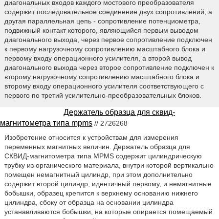
диагональных входов каждого мостового преобразователя
содержит последовательное соединение двух сопротивлений, а
другая параллельная цепь - сопротивление потенциометра,
подвижный контакт которого, являющийся первым выводом
диагонального выхода, через первое сопротивление подключен
к первому нагрузочному сопротивлению масштабного блока и
первому входу операционного усилителя, а второй вывод
диагонального выхода через второе сопротивление подключен к
второму нагрузочному сопротивлению масштабного блока и
второму входу операционного усилителя соответствующего с
первого по третий усилительно-преобразовательных блоков.
Держатель образца для сквид-
магнитометра типа mpms
// 2726268
Изобретение относится к устройствам для измерения
переменных магнитных величин. Держатель образца для
СКВИД-магнитометра типа MPMS содержит цилиндрическую
трубку из органического материала, внутри которой вертикально
помещен немагнитный цилиндр, при этом дополнительно
содержит второй цилиндр, идентичный первому, и немагнитные
бобышки, образец крепится к верхнему основанию нижнего
цилиндра, сбоку от образца на основании цилиндра
устанавливаются бобышки, на которые опирается помещаемый