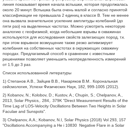
линия показывает время начала вспышки, которая продолжалась
около 20 минут. Вспышка была очень малой и согласно принятой
классификации не превышала 2 единиц в классе В. Тем не менее
она вызвала значительное усиление амплитуды колебаний (до
пяти раз) на выделенных частотах. Можно усмотреть некоторую
аналогию с геофизикой, когда небольшие взрывы в скважинах
используются для исследования свойств залегающих пород, т.к.
при этом взрывное возмущение также резко активизирует
колебания на собственных частотах в окружающих скважину
породах. Предлагаемый способ в сравнении с известными
решениями позволяет уменьшить неопределенность измерений
от 1.5 до 3 раз.
Список использованной литературы
1) Степанов А.В., Зайцев В.В., Накаряков В.М.. Корональная
сейсмология, Успехи Физических Наук, 182, 999-1005 (2012).
2) Kobanov, N.; Kolobov, D.; Kustov, A.; Chupin, S.; Chelpanov, A.,
2013, Solar Physics,. 284,. 379K "Direct Measurement Results of the
Time Lag of LOS-Velocity Oscillations Between Two Heights in Solar
Faculae and Sunspots".
3) Chelpanov, A.A.; Kobanov, N.I, Solar Physics (2018) Vol 293, 157
"Oscillations Accompanying a He i 10830
Negative Flare in a Solar