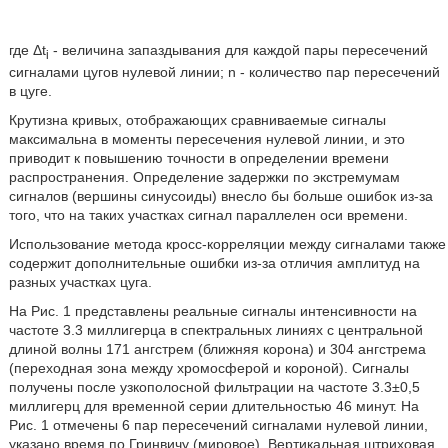
где Δt
- величина запаздывания для каждой пары пересечений
i
сигналами цугов нулевой линии; n - количество пар пересечений
в цуге.
Крутизна кривых, отображающих сравниваемые сигналы
максимальна в моменты пересечения нулевой линии, и это
приводит к повышению точности в определении времени
распространения. Определение задержки по экстремумам
сигналов (вершины синусоиды) внесло бы больше ошибок из-за
того, что на таких участках сигнал параллелен оси времени.
Использование метода кросс-корреляции между сигналами также
содержит дополнительные ошибки из-за отличия амплитуд на
разных участках цуга.
На Рис. 1 представлены реальные сигналы интенсивности на
частоте 3.3 миллигерца в спектральных линиях с центральной
длиной волны 171 ангстрем (ближняя корона) и 304 ангстрема
(переходная зона между хромосферой и короной). Сигналы
получены после узкополосной фильтрации на частоте 3.3±0,5
миллигерц для временной серии длительностью 46 минут. На
Рис. 1 отмечены 6 пар пересечений сигналами нулевой линии,
указано время по Гринвичу (мировое). Вертикальная штриховая