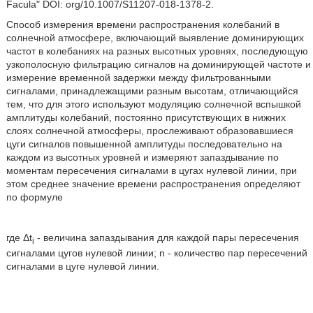
Facula" DOI: org/10.1007/S11207-018-1378-2.
Способ измерения времени распространения колебаний в
солнечной атмосфере, включающий выявление доминирующих
частот в колебаниях на разных высотных уровнях, последующую
узкополосную фильтрацию сигналов на доминирующей частоте и
измерение временной задержки между фильтрованными
сигналами, принадлежащими разным высотам, отличающийся
тем, что для этого используют модуляцию солнечной вспышкой
амплитуды колебаний, постоянно присутствующих в нижних
слоях солнечной атмосферы, прослеживают образовавшиеся
цуги сигналов повышенной амплитуды последовательно на
каждом из высотных уровней и измеряют запаздывание по
моментам пересечения сигналами в цугах нулевой линии, при
этом среднее значение времени распространения определяют
по формуле
где Δt
- величина запаздывания для каждой пары пересечения
i
сигналами цугов нулевой линии; n - количество пар пересечений
сигналами в цуге нулевой линии.