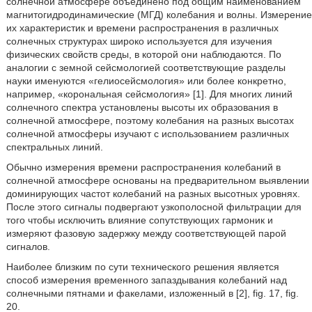
солнечной атмосфере объединено под общим наименованием
магнитогидродинамические (МГД) колебания и волны. Измерение
их характеристик и времени распространения в различных
солнечных структурах широко используется для изучения
физических свойств среды, в которой они наблюдаются. По
аналогии с земной сейсмологией соответствующие разделы
науки именуются «гелиосейсмология» или более конкретно,
например, «корональная сейсмология» [1]. Для многих линий
солнечного спектра установлены высоты их образования в
солнечной атмосфере, поэтому колебания на разных высотах
солнечной атмосферы изучают с использованием различных
спектральных линий.
Обычно измерения времени распространения колебаний в
солнечной атмосфере основаны на предварительном выявлении
доминирующих частот колебаний на разных высотных уровнях.
После этого сигналы подвергают узкополосной фильтрации для
того чтобы исключить влияние сопутствующих гармоник и
измеряют фазовую задержку между соответствующей парой
сигналов.
Наиболее близким по сути технического решения является
способ измерения временного запаздывания колебаний над
солнечными пятнами и факелами, изложенный в [2], fig. 17, fig.
20.