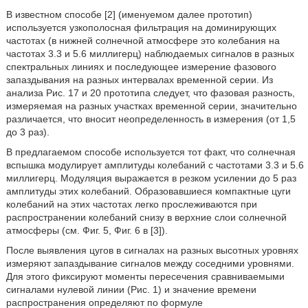
В известном способе [2] (именуемом далее прототип)
используется узкополосная фильтрация на доминирующих
частотах (в нижней солнечной атмосфере это колебания на
частотах 3.3 и 5.6 миллигерц) наблюдаемых сигналов в разных
спектральных линиях и последующее измерение фазового
запаздывания на разных интервалах временной серии. Из
анализа Рис. 17 и 20 прототипа следует, что фазовая разность,
измеряемая на разных участках временной серии, значительно
различается, что вносит неопределенность в измерения (от 1,5
до 3 раз).
В предлагаемом способе используется тот факт, что солнечная
вспышка модулирует амплитуды колебаний с частотами 3.3 и 5.6
миллигерц. Модуляция выражается в резком усилении до 5 раз
амплитуды этих колебаний. Образовавшиеся компактные цуги
колебаний на этих частотах легко прослеживаются при
распространении колебаний снизу в верхние слои солнечной
атмосферы (см. Фиг. 5, Фиг. 6 в [3]).
После выявления цугов в сигналах на разных высотных уровнях
измеряют запаздывание сигналов между соседними уровнями.
Для этого фиксируют моменты пересечения сравниваемыми
сигналами нулевой линии (Рис. 1) и значение времени
распространения определяют по формуле