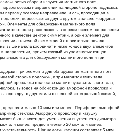
возможностью сбора и излучения магнитного поля,
в первом осевом направлении на лицевой стороне подложки,
ом первому осевому направлению, и ось, проходящая в
подложки, пересекаются друг с другом в начале координат
жки. Элементы для обнаружения магнитного поля
 магнитного поля расположены в первом осевом направлении
нного в качестве центра симметрии, а один элемент для
авлении с точечной симметрией относительно начала
ены выше начала координат и ниже концов двух элементов
ом направлении, причем каждый из упомянутых концов
ва элемента для обнаружения магнитного поля и три
 содержит три элемента для обнаружения магнитного поля
ицевой стороне подложки, и три магнитомягких тела.
рфной проволоки в качестве магниточувствительного тела,
оволоки, выводов на обоих концах аморфной проволоки и
выводов друг с другом или с внешней интегральной схемой,
е, предпочтительно 10 мкм или менее. Периферия аморфной
апример стеклом. Аморфную проволоку и катушку
и может быть снижен для уменьшения внутреннего диаметра
 мкм или менее, предпочтительно 20 мкм или менее.
чувствительность. Шаг намотки катушки составляет 5 мкм