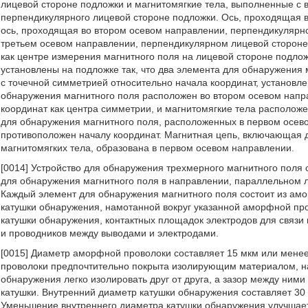
лицевой стороне подложки и магнитомягкие тела, выполненные с 
перпендикулярного лицевой стороне подложки. Ось, проходящая 
ось, проходящая во втором осевом направлении, перпендикулярн
третьем осевом направлении, перпендикулярном лицевой стороне 
как центре измерения магнитного поля на лицевой стороне подло
установлены на подложке так, что два элемента для обнаружения
с точечной симметрией относительно начала координат, установле
обнаружения магнитного поля расположен во втором осевом напр
координат как центра симметрии, и магнитомягкие тела располож
для обнаружения магнитного поля, расположенных в первом осев
противоположен началу координат. Магнитная цепь, включающая д
магнитомягких тела, образована в первом осевом направлении.
[0014] Устройство для обнаружения трехмерного магнитного поля
для обнаружения магнитного поля в направлении, параллельном л
Каждый элемент для обнаружения магнитного поля состоит из амо
катушки обнаружения, намотанной вокруг указанной аморфной пр
катушки обнаружения, контактных площадок электродов для связи 
и проводников между выводами и электродами.
[0015] Диаметр аморфной проволоки составляет 15 мкм или мене
проволоки предпочтительно покрыта изолирующим материалом, н
обнаружения легко изолировать друг от друга, а зазор между ним
катушки. Внутренний диаметр катушки обнаружения составляет 30
Уменьшение внутреннего диаметра катушки обнаружения улучшает 