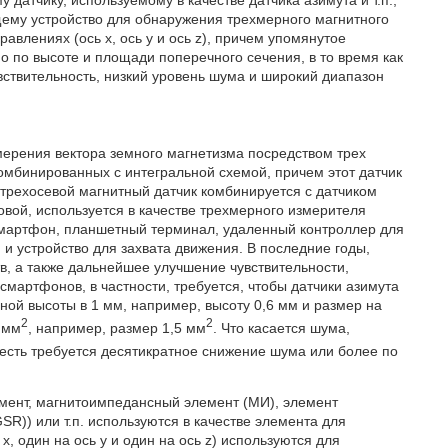
датчику, используемому в качестве датчика азимута и т.п.,
ащему устройство для обнаружения трехмерного магнитного
влениях (ось х, ось у и ось z), причем упомянутое
 по высоте и площади поперечного сечения, в то время как
увствительность, низкий уровень шума и широкий диапазон
мерения вектора земного магнетизма посредством трех
комбинированных с интегральной схемой, причем этот датчик
 трехосевой магнитный датчик комбинируется с датчиком
овой, используется в качестве трехмерного измерителя
, смартфон, планшетный терминал, удаленный контроллер для
и устройство для захвата движения. В последние годы,
, а также дальнейшее улучшение чувствительности,
артфонов, в частности, требуется, чтобы датчики азимута
ой высоты в 1 мм, например, высоту 0,6 мм и размер на
2
2
 мм
, например, размер 1,5 мм
. Что касается шума,
о есть требуется десятикратное снижение шума или более по
емент, магнитоимпедансный элемент (МИ), элемент
SR)) или т.п. используются в качестве элемента для
, один на ось у и один на ось z) используются для