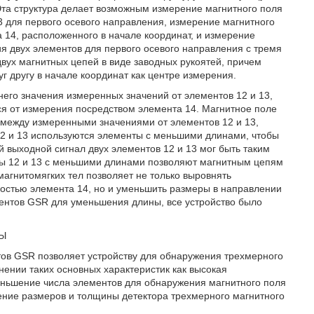
Эта структура делает возможным измерение магнитного поля
3 для первого осевого направления, измерение магнитного
 14, расположенного в начале координат, и измерение
я двух элементов для первого осевого направления с тремя
вух магнитных цепей в виде заводных рукоятей, причем
г другу в начале координат как центре измерения.
него значения измеренных значений от элементов 12 и 13,
ся от измерения посредством элемента 14. Магнитное поле
ы между измеренными значениями от элементов 12 и 13,
12 и 13 используются элементы с меньшими длинами, чтобы
 выходной сигнал двух элементов 12 и 13 мог быть таким
енты 12 и 13 с меньшими длинами позволяют магнитным цепям
агнитомягких тел позволяет не только выровнять
ностью элемента 14, но и уменьшить размеры в направлении
ментов GSR для уменьшения длины, все устройство было
Ы
тов GSR позволяет устройству для обнаружения трехмерного
ении таких основных характеристик как высокая
еньшение числа элементов для обнаружения магнитного поля
ение размеров и толщины детектора трехмерного магнитного