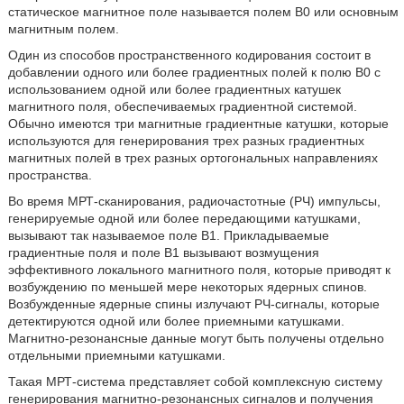
статическое магнитное поле называется полем В0 или основным
магнитным полем.
Один из способов пространственного кодирования состоит в
добавлении одного или более градиентных полей к полю В0 с
использованием одной или более градиентных катушек
магнитного поля, обеспечиваемых градиентной системой.
Обычно имеются три магнитные градиентные катушки, которые
используются для генерирования трех разных градиентных
магнитных полей в трех разных ортогональных направлениях
пространства.
Во время МРТ-сканирования, радиочастотные (РЧ) импульсы,
генерируемые одной или более передающими катушками,
вызывают так называемое поле В1. Прикладываемые
градиентные поля и поле В1 вызывают возмущения
эффективного локального магнитного поля, которые приводят к
возбуждению по меньшей мере некоторых ядерных спинов.
Возбужденные ядерные спины излучают РЧ-сигналы, которые
детектируются одной или более приемными катушками.
Магнитно-резонансные данные могут быть получены отдельно
отдельными приемными катушками.
Такая МРТ-система представляет собой комплексную систему
генерирования магнитно-резонансных сигналов и получения