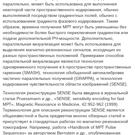
параллельно, может быть использована для выполнения
некоторой части пространственного кодирования, обычно
выполняемой посредством градиентных полей, обычно с
использованием градиента фазового кодирования. Таким
образом, времена получения МРТ могут быть уменьшены без
необходимости более быстрого переключения градиентов или
подачи дополнительной РЧ-мощности. Дополнительно,
параллельная визуализация может быть использована для
выделения магнитно-резонансных сигналов, исходящих из
разных пространственных положений. Примерами способов
параллельной визуализации являются технология
одновременного получения в k-пространстве пространственных
гармоник (SMASH), технология обобщенной автокалибровки
частично параллельных получений (GRAPPA), и технология
кодирования чувствительности области изображений (SENSE).
Технология реконструкции SENSE была введена в журнальной
статье Pruessmann и др., «SENSE: sensitivity encoding for fast
МРТ», Magnetic Resonance in Medicine, 42:952-962 (1999).
Терминология для описания реконструкции SENSE является
общеизвестной и была предметом многих обзорных статей и
присутствует в стандартных работах по магнитно-резонансной
томографии. Например, работа «Handbook of МРТ Pulse
Sequences» за авторством Bernstein и др., опубликованная