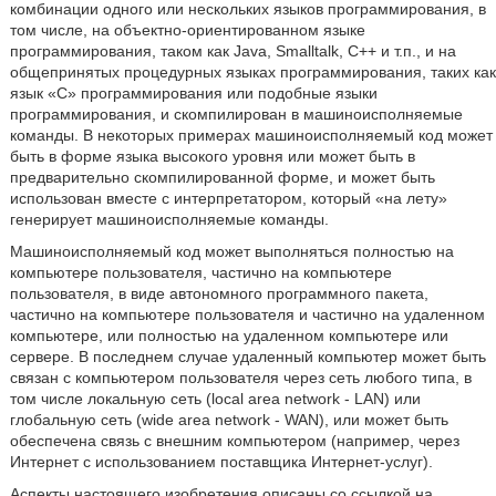
комбинации одного или нескольких языков программирования, в
том числе, на объектно-ориентированном языке
программирования, таком как Java, Smalltalk, C++ и т.п., и на
общепринятых процедурных языках программирования, таких как
язык «С» программирования или подобные языки
программирования, и скомпилирован в машиноисполняемые
команды. В некоторых примерах машиноисполняемый код может
быть в форме языка высокого уровня или может быть в
предварительно скомпилированной форме, и может быть
использован вместе с интерпретатором, который «на лету»
генерирует машиноисполняемые команды.
Машиноисполняемый код может выполняться полностью на
компьютере пользователя, частично на компьютере
пользователя, в виде автономного программного пакета,
частично на компьютере пользователя и частично на удаленном
компьютере, или полностью на удаленном компьютере или
сервере. В последнем случае удаленный компьютер может быть
связан с компьютером пользователя через сеть любого типа, в
том числе локальную сеть (local area network - LAN) или
глобальную сеть (wide area network - WAN), или может быть
обеспечена связь с внешним компьютером (например, через
Интернет с использованием поставщика Интернет-услуг).
Аспекты настоящего изобретения описаны со ссылкой на