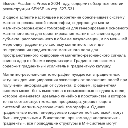
Elsevier Academic Press в 2004 году, содержит обзор технологии
реконструкции SENSE на стр. 527-531.
В одном аспекте настоящее изобретение обеспечивает систему
магнитно-резонансной томографии, содержащую магнит
магнитно-резонансной томографии для генерирования основного
магнитного поля для ориентирования магнитных спинов ядер
субъекта, расположенного в объеме визуализации, и по меньшей
мере одну градиентную систему магнитного поля для
генерирования градиентного магнитного поля для
пространственного кодирования магнитно-резонансного сигнала
спинов ядер в объеме визуализации. Градиентная система
содержит градиентный усилитель и градиентную катушку.
Магнитно-резонансная томография нуждается в градиентных
катушках для инициирования зависящих от положения полей при
получении информации от субъекта. В общем, градиентная
система может быть выполнена с возможностью создавать поле,
которое изменяется идеально линейно в пространстве и которое
точно соответствует команде процессора, управляющего
системой магнитно-резонансной томографии. Однако
градиентные поля, генерируемые градиентной системой, могут
быть неидеальными. В частности, при команде «переключить
градиенты», все проводящие структуры в MR-системе могут