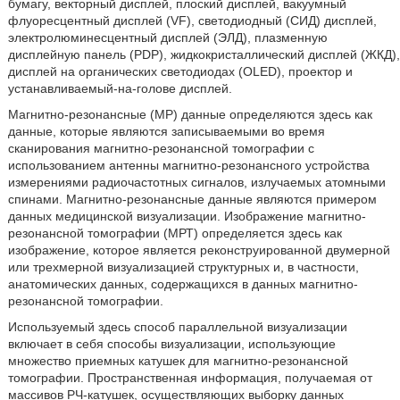
бумагу, векторный дисплей, плоский дисплей, вакуумный
флуоресцентный дисплей (VF), светодиодный (СИД) дисплей,
электролюминесцентный дисплей (ЭЛД), плазменную
дисплейную панель (PDP), жидкокристаллический дисплей (ЖКД),
дисплей на органических светодиодах (OLED), проектор и
устанавливаемый-на-голове дисплей.
Магнитно-резонансные (МР) данные определяются здесь как
данные, которые являются записываемыми во время
сканирования магнитно-резонансной томографии с
использованием антенны магнитно-резонансного устройства
измерениями радиочастотных сигналов, излучаемых атомными
спинами. Магнитно-резонансные данные являются примером
данных медицинской визуализации. Изображение магнитно-
резонансной томографии (МРТ) определяется здесь как
изображение, которое является реконструированной двумерной
или трехмерной визуализацией структурных и, в частности,
анатомических данных, содержащихся в данных магнитно-
резонансной томографии.
Используемый здесь способ параллельной визуализации
включает в себя способы визуализации, использующие
множество приемных катушек для магнитно-резонансной
томографии. Пространственная информация, получаемая от
массивов РЧ-катушек, осуществляющих выборку данных