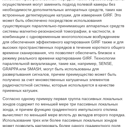
осуществления могут заменить подход полевой камеры без
необходимости дополнительных аппаратных средств, таких как
встроенные детектирующие катушки, для измерения GIRF. Это
может быть обеспечено посредством использования
существующих параллельно-принимающих аппаратных средств
системы магнитно-резонансной томографии, в частности, в
комбинации с одновременным многополосным возбуждением
для обеспечения эффективного картирования GIRF также и для
высоких пространственных порядков в течение короткого общего
времени сканирования, что позволяет обеспечить близкое к
режиму реального времени картирование GIRF. Технологии
параллельной визуализации, такие как, например, SENSE,
GRAPPA или SMASH, могут быть использованы для
развертывания сигналов, причем преимущество может быть
получено за счет множественных катушечных элементов
радиочастотной системы, которые используются в качестве
приемных катушек.
Согласно одному примеру первая группа пассивных локальных
зондов содержит по меньшей мере три пассивных локальных
зонда, и причем функцию градиентного импульсного отклика
вычисляют по меньшей мере вплоть до вкладов второго порядка.
Использование трех или более пассивных локальных зондов
может позволить картировать более одного градиентного поля