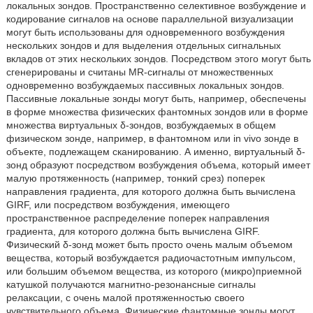
локальных зондов. Пространственно селективное возбуждение и
кодирование сигналов на основе параллельной визуализации
могут быть использованы для одновременного возбуждения
нескольких зондов и для выделения отдельных сигнальных
вкладов от этих нескольких зондов. Посредством этого могут быть
сгенерированы и считаны MR-сигналы от множественных
одновременно возбуждаемых пассивных локальных зондов.
Пассивные локальные зонды могут быть, например, обеспечены
в форме множества физических фантомных зондов или в форме
множества виртуальных δ-зондов, возбуждаемых в общем
физическом зонде, например, в фантомном или in vivo зонде в
объекте, подлежащем сканированию. А именно, виртуальный δ-
зонд образуют посредством возбуждения объема, который имеет
малую протяженность (например, тонкий срез) поперек
направления градиента, для которого должна быть вычислена
GIRF, или посредством возбуждения, имеющего
пространственное распределение поперек направления
градиента, для которого должна быть вычислена GIRF.
Физический δ-зонд может быть просто очень малым объемом
вещества, который возбуждается радиочастотным импульсом,
или большим объемом вещества, из которого (микро)приемной
катушкой получаются магнитно-резонансные сигналы
релаксации, с очень малой протяженностью своего
чувствительного объема. Физические фантомные зонды могут