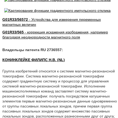
G01R33/56572
- Устройства для измерения переменных
магнитных величин
G01R33/565
- коррекция искажения изображения, например
благодаря неоднородности магнитного поля
Владельцы патента RU 2736557:
КОНИНКЛЕЙКЕ ФИЛИПС Н.В. (NL)
Группа изобретений относится к системе магнитно-резонансной
томографии. Система магнитно-резонансной томографии
содержит градиентную систему и процессор для управления
системой магнитно-резонансной томографии. Исполнение
машиноисполняемых команд заставляет систему магнитно-
резонансной томографии: получать посредством катушечных
элементов первые магнитно-резонансные данные одновременно
от группы пассивных локальных зондов, причем первая группа
пассивных локальных зондов содержит множество пассивных
локальных зондов, расположенных разнесенными друг от друга;