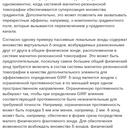
одномоментно, когда системой магнитно-резонансной
томографии обеспечивается суперпозиция множества
градиентов. Дополнительно, это может позволить им захватывать
перекрестные эффекты, например, x-компоненты градиентного
поля, которые вызываются переключением y-градиентного
канала.
Согласно одному примеру пассивные локальные зонды содержат
множество виртуальных δ-зондов, возбуждаемых разнесенными
друг от друга в общем физическом зонде, расположенном в
системе магнитно-резонансной томографии. Это может быть
предпочтительным, поскольку самое большее общий физический
зонд требуется включить в состав системы магнитно-резонансной
томографии в качестве дополнительного элемента для
эффективного определения GIRF. δ-зонд является зондом с
ограниченной протяженностью в по меньшей мере одном
пространственном направлении. Ограниченную протяженность
выбирают так, чтобы при определении GIRF влияние
соответствующей протяженности было незначительным для
требуемой точности. Например, ограниченная протяженность
может быть порядка 5 мм или менее, например, 2 мм. δ-зонд
может быть, например, обеспечен в форме среза посредством
малого физического фантомного зонда. Для обеспечения
возможности возбуждать множество δ-зондов, физический