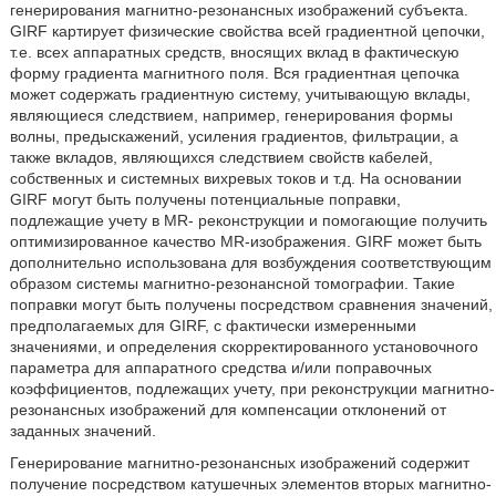
генерирования магнитно-резонансных изображений субъекта.
GIRF картирует физические свойства всей градиентной цепочки,
т.е. всех аппаратных средств, вносящих вклад в фактическую
форму градиента магнитного поля. Вся градиентная цепочка
может содержать градиентную систему, учитывающую вклады,
являющиеся следствием, например, генерирования формы
волны, предыскажений, усиления градиентов, фильтрации, а
также вкладов, являющихся следствием свойств кабелей,
собственных и системных вихревых токов и т.д. На основании
GIRF могут быть получены потенциальные поправки,
подлежащие учету в MR- реконструкции и помогающие получить
оптимизированное качество MR-изображения. GIRF может быть
дополнительно использована для возбуждения соответствующим
образом системы магнитно-резонансной томографии. Такие
поправки могут быть получены посредством сравнения значений,
предполагаемых для GIRF, с фактически измеренными
значениями, и определения скорректированного установочного
параметра для аппаратного средства и/или поправочных
коэффициентов, подлежащих учету, при реконструкции магнитно-
резонансных изображений для компенсации отклонений от
заданных значений.
Генерирование магнитно-резонансных изображений содержит
получение посредством катушечных элементов вторых магнитно-