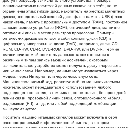
доступ процессор вычислительного устройства. Примеры
машиночитаемых носителей данных включают в себя, но не
ограничены этим: гибкий диск, накопитель на жестких магнитных
дисках, твердотельный жесткий диск, флэш-память, USB-флэш-
накопитель, память с произвольным доступом (RAM), постоянное
запоминающее устройство (ROM), оптический диск, магнитно-
оптический диск и массив регистров процессора. Примеры
оптических дисков включают в себя компакт-диски (CD) и
цифровые универсальные диски (DVD), например, диски CD-
ROM, CD-RW, CD-R, DVD-ROM, DVD-RW, или DVD-R. Термин
«машиночитаемый носитель данных» также относится к
различным типам записывающих носителей, к которым
вычислительное устройство может получать доступ через сеть
или канал связи. Например, данные могут извлекаться через
модем, через Интернет или через локальную сеть.
Машиноисполняемый код, реализуемый на машиночитаемом
носителе, может передаваться с использованием любого
подходящего носителя, в том числе, но не только, беспроводной
линии связи, проводной линии связи, оптоволоконного кабеля,
радиосвязи (РЧ), и т.д., или любой подходящей комбинации
вышеупомянутого.
Носитель машиночитаемых сигналов может включать в себя
распространяемый информационный сигнал, в котором