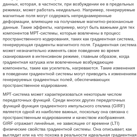
данных, которая, в частности, при возбуждении ее в предельных
режимах, может работать неидеально. Например, генерируемые
магнитные поля могут содержать непреднамеренные
деформации, влияющие на получаемые магнитно-резонансные
данные. Такие эффекты, например, могут быть важными для тех
компонентов МРТ-системы, которые вовлечены в процесс
пространственного кодирования, таких как градиентная система,
генерирующая градиенты магнитного поля. Градиентная система
может незначительно изменять свое поведение во время
сканирования в интенсивном режиме, главным образом, когда
градиентная катушка или вовлеченные возбуждающие
компоненты, такие как усилитель, нагреваются. Такие изменения
в поведении градиентной системы могут приводить к изменениям
генерируемых градиентных полей, обеспечивающих
пространственное кодирование.
МРТ-система может характеризоваться некоторым числом
передаточных функций. Среди многих других передаточных
функций функция градиентного импульсного отклика (GIRF)
является одной из наиболее важных, поскольку она связана с
пространственным кодированием и качеством изображения.
GIRF отражает линейные, не зависящие от времени (LTI)
физические свойства градиентной системы. Она описывает, как
выглядит или на что похожа в реальности идеальная градиентная