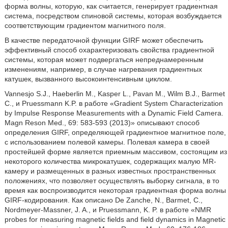
форма волны, которую, как считается, генерирует градиентная
система, посредством спиновой системы, которая возбуждается
соответствующим градиентом магнитного поля.
В качестве передаточной функции GIRF может обеспечить
эффективный способ охарактеризовать свойства градиентной
системы, которая может подвергаться непреднамеренным
изменениям, например, в случае нагревания градиентных
катушек, вызванного высокоинтенсивным циклом.
Vannesjo S.J., Haeberlin M., Kasper L., Pavan M., Wilm B.J., Barmet
C., и Pruessmann K.P. в работе «Gradient System Characterization
by Impulse Response Measurements with a Dynamic Field Camera.
Magn Reson Med., 69: 583-593 (2013)» описывают способ
определения GIRF, определяющей градиентное магнитное поле,
с использованием полевой камеры. Полевая камера в своей
простейшей форме является приемным массивом, состоящим из
некоторого количества микрокатушек, содержащих малую MR-
камеру и размещенных в разных известных пространственных
положениях, что позволяет осуществлять выборку сигнала, в то
время как воспроизводится некоторая градиентная форма волны
GIRF-кодирования. Как описано De Zanche, N., Barmet, C.,
Nordmeyer-Massner, J. A., и Pruessmann, K. P. в работе «NMR
probes for measuring magnetic fields and field dynamics in Magnetic