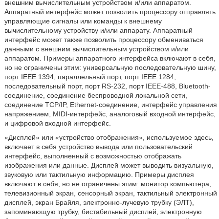
внешним вычислительным устройством и/или аппаратом.
Аппаратный интерфейс может позволить процессору отправлять
управляющие сигналы или команды к внешнему
вычислительному устройству и/или аппарату. Аппаратный
интерфейс может также позволить процессору обмениваться
данными с внешним вычислительным устройством и/или
аппаратом. Примеры аппаратного интерфейса включают в себя,
но не ограничены этим: универсальную последовательную шину,
порт IEEE 1394, параллельный порт, порт IEEE 1284,
последовательный порт, порт RS-232, порт IEEE-488, Bluetooth-
соединение, соединение беспроводной локальной сети,
соединение TCP/IP, Ethernet-соединение, интерфейс управления
напряжением, MIDI-интерфейс, аналоговый входной интерфейс,
и цифровой входной интерфейс.
«Дисплей» или «устройство отображения», используемое здесь,
включает в себя устройство вывода или пользовательский
интерфейс, выполненный с возможностью отображать
изображения или данные. Дисплей может выводить визуальную,
звуковую или тактильную информацию. Примеры дисплея
включают в себя, но не ограничены этим: монитор компьютера,
телевизионный экран, сенсорный экран, тактильный электронный
дисплей, экран Брайля, электронно-лучевую трубку (ЭЛТ),
запоминающую трубку, бистабильный дисплей, электронную