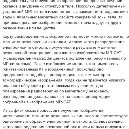
радиоволны для получения изображений поперечных сечений
органов и внутренних структур в теле. Поскольку детектируемый
установкой МРТ сигнал изменяется в зависимости от содержания
воды и локальных магнитных свойств конкретной зоны тела, то
при исследовании изображения можно отличать друг от друга
разные ткани или вещества.
Карту распределения электронной плотности можно построить по
магнитно-резонансным сигналам, и такая карта распределения
электронной плотности, полученная в результате магнитно-
резонансной томографии, называется изображением MR-CAT
(«распределения коэффициентов ослабления, рассчитанных по
МР-сигналам»). Такое изображение можно также именовать
"синтезированным КТ изображением", поскольку оно
представляет подобную информацию, как компьютерно-
томографические изображения, тогда как не требуется никакого
опасного облучения рентгеновским излучением. Для
планирования радиотерапии по магнитному резонансу,
распределение дозы вычисляют на основе информации,
собранной из изображения MR-CAT.
Из-за физических процессов получения изображения
интенсивности магнитно-резонансных сигналов не соответствуют
однозначным образом электронной плотности. Следовательно,
карты распределения электронной плотности нельзя получить из