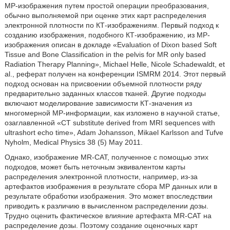
МР-изображения путем простой операции преобразования,
обычно выполняемой при оценке этих карт распределения
электронной плотности по КТ-изображениям. Первый подход к
созданию изображения, подобного КТ-изображению, из МР-
изображения описан в докладе «Evaluation of Dixon based Soft
Tissue and Bone Classification in the pelvis for MR only based
Radiation Therapy Planning», Michael Helle, Nicole Schadewaldt, et
al., реферат получен на конференции ISMRM 2014. Этот первый
подход основан на присвоении объемной плотности ряду
предварительно заданных классов тканей. Другие подходы
включают моделирование зависимости КТ-значения из
многомерной МР-информации, как изложено в научной статье,
озаглавленной «CT substitute derived from MRI sequences with
ultrashort echo time», Adam Johansson, Mikael Karlsson and Tufve
Nyholm, Medical Physics 38 (5) May 2011.
Однако, изображение MR-CAT, полученное с помощью этих
подходов, может быть неточным эквивалентом карты
распределения электронной плотности, например, из-за
артефактов изображения в результате сбора МР данных или в
результате обработки изображения. Это может впоследствии
приводить к различию в вычисленном распределении дозы.
Трудно оценить фактическое влияние артефакта MR-CAT на
распределение дозы. Поэтому создание оценочных карт