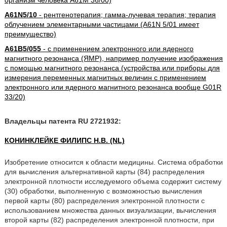
организм человека A61M 36/00)
A61N5/10
- рентгенотерапия; гамма-лучевая терапия; терапия
облучением элементарными частицами (A61N 5/01 имеет
преимущество)
A61B5/055
- с применением электронного или ядерного
магнитного резонанса (ЯМР), например получение изображения
с помощью магнитного резонанса (устройства или приборы для
измерения переменных магнитных величин с применением
электронного или ядерного магнитного резонанса вообще G01R
33/20)
Владельцы патента RU 2721932:
КОНИНКЛЕЙКЕ ФИЛИПС Н.В. (NL)
Изобретение относится к области медицины. Система обработки
для вычисления альтернативной карты (84) распределения
электронной плотности исследуемого объема содержит систему
(30) обработки, выполненную с возможностью вычисления
первой карты (80) распределения электронной плотности с
использованием множества данных визуализации, вычисления
второй карты (82) распределения электронной плотности, при