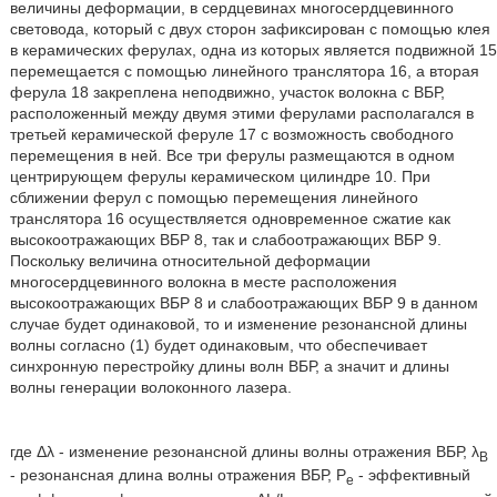
величины деформации, в сердцевинах многосердцевинного
световода, который с двух сторон зафиксирован с помощью клея
в керамических ферулах, одна из которых является подвижной 15
перемещается с помощью линейного транслятора 16, а вторая
ферула 18 закреплена неподвижно, участок волокна с ВБР,
расположенный между двумя этими ферулами располагался в
третьей керамической феруле 17 с возможность свободного
перемещения в ней. Все три ферулы размещаются в одном
центрирующем ферулы керамическом цилиндре 10. При
сближении ферул с помощью перемещения линейного
транслятора 16 осуществляется одновременное сжатие как
высокоотражающих ВБР 8, так и слабоотражающих ВБР 9.
Поскольку величина относительной деформации
многосердцевинного волокна в месте расположения
высокоотражающих ВБР 8 и слабоотражающих ВБР 9 в данном
случае будет одинаковой, то и изменение резонансной длины
волны согласно (1) будет одинаковым, что обеспечивает
синхронную перестройку длины волн ВБР, а значит и длины
волны генерации волоконного лазера.
где Δλ - изменение резонансной длины волны отражения ВБР, λ
B
- резонансная длина волны отражения ВБР, Р
- эффективный
е