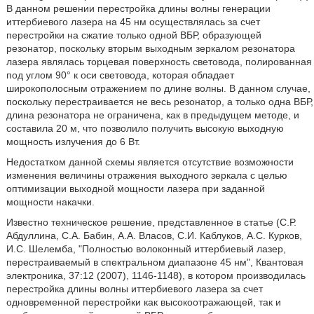
В данном решении перестройка длины волны генерации
иттербиевого лазера на 45 нм осуществлялась за счет
перестройки на сжатие только одной ВБР, образующей
резонатор, поскольку вторым выходным зеркалом резонатора
лазера являлась торцевая поверхность световода, полированная
под углом 90° к оси световода, которая обладает
широкополосным отражением по длине волны. В данном случае,
поскольку перестраивается не весь резонатор, а только одна ВБР,
длина резонатора не ограничена, как в предыдущем методе, и
составила 20 м, что позволило получить высокую выходную
мощность излучения до 6 Вт.
Недостатком данной схемы является отсутствие возможности
изменения величины отражения выходного зеркала с целью
оптимизации выходной мощности лазера при заданной
мощности накачки.
Известно техническое решение, представленное в статье (С.Р.
Абдуллина, С.А. Бабин, А.А. Власов, С.И. Каблуков, А.С. Курков,
И.С. Шелемба, "Полностью волоконный иттербиевый лазер,
перестраиваемый в спектральном диапазоне 45 нм", Квантовая
электроника, 37:12 (2007), 1146-1148), в котором производилась
перестройка длины волны иттербиевого лазера за счет
одновременной перестройки как высокоотражающей, так и