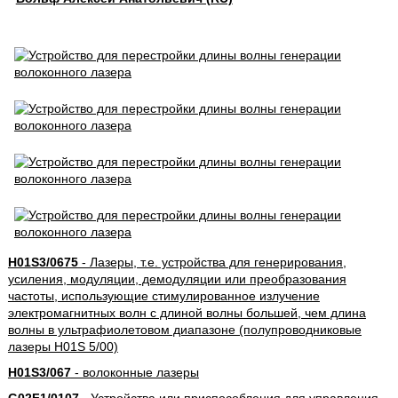
H01S3/0675
- Лазеры, т.е. устройства для генерирования,
усиления, модуляции, демодуляции или преобразования
частоты, использующие стимулированное излучение
электромагнитных волн с длиной волны большей, чем длина
волны в ультрафиолетовом диапазоне (полупроводниковые
лазеры H01S 5/00)
H01S3/067
- волоконные лазеры