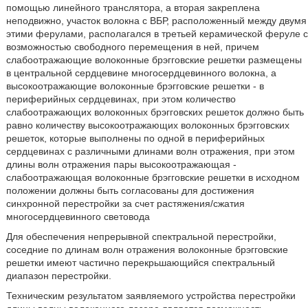
помощью линейного транслятора, а вторая закреплена
неподвижно, участок волокна с ВБР, расположенный между двумя
этими ферулами, располагался в третьей керамической феруле с
возможностью свободного перемещения в ней, причем
слабоотражающие волоконные брэгговские решетки размещены
в центральной сердцевине многосердцевинного волокна, а
высокоотражающие волоконные брэгговские решетки - в
периферийных сердцевинах, при этом количество
слабоотражающих волоконных брэгговских решеток должно быть
равно количеству высокоотражающих волоконных брэгговских
решеток, которые выполнены по одной в периферийных
сердцевинах с различными длинами волн отражения, при этом
длины волн отражения пары высокоотражающая -
слабоотражающая волоконные брэгговские решетки в исходном
положении должны быть согласованы для достижения
синхронной перестройки за счет растяжения/сжатия
многосердцевинного световода
Для обеспечения непрерывной спектральной перестройки,
соседние по длинам волн отражения волоконные брэгговские
решетки имеют частично перекрьшающийся спектральный
диапазон перестройки.
Техническим результатом заявляемого устройства перестройки