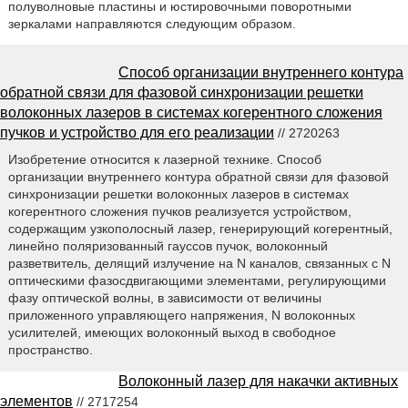
полуволновые пластины и юстировочными поворотными
зеркалами направляются следующим образом.
Способ организации внутреннего контура
обратной связи для фазовой синхронизации решетки
волоконных лазеров в системах когерентного сложения
пучков и устройство для его реализации
// 2720263
Изобретение относится к лазерной технике. Способ
организации внутреннего контура обратной связи для фазовой
синхронизации решетки волоконных лазеров в системах
когерентного сложения пучков реализуется устройством,
содержащим узкополосный лазер, генерирующий когерентный,
линейно поляризованный гауссов пучок, волоконный
разветвитель, делящий излучение на N каналов, связанных с N
оптическими фазосдвигающими элементами, регулирующими
фазу оптической волны, в зависимости от величины
приложенного управляющего напряжения, N волоконных
усилителей, имеющих волоконный выход в свободное
пространство.
Волоконный лазер для накачки активных
элементов
// 2717254