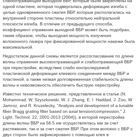
слабоотражающей выходной ВБР, которые были закреплены на
одной пластине, которая подвергалась деформации изгиба с
целью одновременного сжатия ВБР, которые располагались на
внутренней стороне пластины относительно нейтральной
плоскости изгиба. В отличие от предыдущего способа,
коэффициент отражения выходной ВБР может быть подобран,
таким образом, чтобы выходная мощность излучения
волоконного лазера при фиксированной мощности накачки была
максимальной.
Недостатком данной схемы является рассогласование по длине
волны отражения высокоотражающей и слабоотражающей ВБР
при перестройке, вследствие слабо контролируемой
пластической деформации клеевого соединения между ВБР и
пластиной, а также низкая долговременная стабильность длины
волны и невозможность обеспечить быструю перестройку.
Известно техническое решение, представленное в статье (N.
Mohammad, W. Szyszkowski, W. J. Zhang, E. I. Haddad, J. Zou, W.
Jamroz, and R. Kruzelecky, "Analysis and development of a tunable
fiber Bragg grating filter based on axial tension/compression," J.
Light. Technol. 22, 2001-2013 (2004)), в которой перестройка
длины волны ВБР на 56.5 нм осуществлялась как за счет
растяжения, так и за счет сжатия ВБР. При этом волокно с ВБР с
двух сторон было зафиксировано с помощью клея в