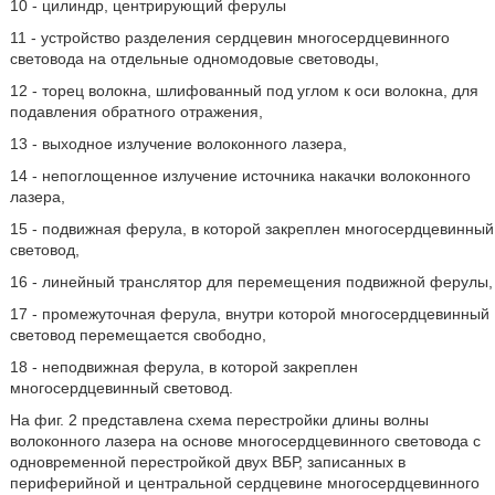
10 - цилиндр, центрирующий ферулы
11 - устройство разделения сердцевин многосердцевинного
световода на отдельные одномодовые световоды,
12 - торец волокна, шлифованный под углом к оси волокна, для
подавления обратного отражения,
13 - выходное излучение волоконного лазера,
14 - непоглощенное излучение источника накачки волоконного
лазера,
15 - подвижная ферула, в которой закреплен многосердцевинный
световод,
16 - линейный транслятор для перемещения подвижной ферулы,
17 - промежуточная ферула, внутри которой многосердцевинный
световод перемещается свободно,
18 - неподвижная ферула, в которой закреплен
многосердцевинный световод.
На фиг. 2 представлена схема перестройки длины волны
волоконного лазера на основе многосердцевинного световода с
одновременной перестройкой двух ВБР, записанных в
периферийной и центральной сердцевине многосердцевинного