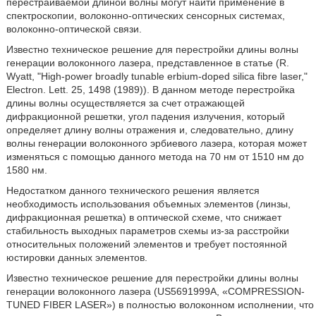
перестраиваемой длиной волны могут найти применение в
спектроскопии, волоконно-оптических сенсорных системах,
волоконно-оптической связи.
Известно техническое решение для перестройки длины волны
генерации волоконного лазера, представленное в статье (R.
Wyatt, "High-power broadly tunable erbium-doped silica fibre laser,"
Electron. Lett. 25, 1498 (1989)). В данном методе перестройка
длины волны осуществляется за счет отражающей
дифракционной решетки, угол падения излучения, который
определяет длину волны отражения и, следовательно, длину
волны генерации волоконного эрбиевого лазера, которая может
изменяться с помощью данного метода на 70 нм от 1510 нм до
1580 нм.
Недостатком данного технического решения является
необходимость использования объемных элементов (линзы,
дифракционная решетка) в оптической схеме, что снижает
стабильность выходных параметров схемы из-за расстройки
относительных положений элементов и требует постоянной
юстировки данных элементов.
Известно техническое решение для перестройки длины волны
генерации волоконного лазера (US5691999A, «COMPRESSION-
TUNED FIBER LASER») в полностью волоконном исполнении, что