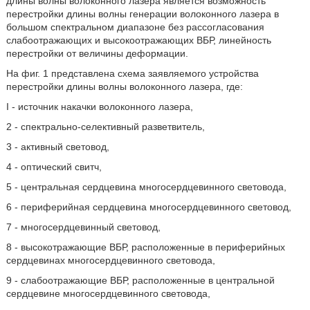
длины волны волоконного лазера является возможность
перестройки длины волны генерации волоконного лазера в
большом спектральном диапазоне без рассогласования
слабоотражающих и высокоотражающих ВБР, линейность
перестройки от величины деформации.
На фиг. 1 представлена схема заявляемого устройства
перестройки длины волны волоконного лазера, где:
I - источник накачки волоконного лазера,
2 - спектрально-селективный разветвитель,
3 - активный световод,
4 - оптический свитч,
5 - центральная сердцевина многосердцевинного световода,
6 - периферийная сердцевина многосердцевинного световод,
7 - многосердцевинный световод,
8 - высокотражающие ВБР, расположенные в периферийных
сердцевинах многосердцевинного световода,
9 - слабоотражающие ВБР, расположенные в центральной
сердцевине многосердцевинного световода,