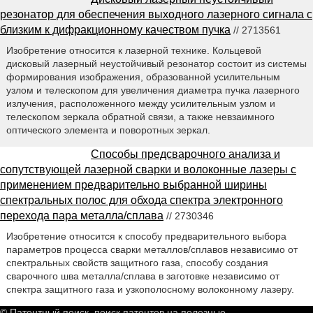
резонатор для обеспечения выходного лазерного сигнала с
близким к дифракционному качеством пучка
// 2713561
Изобретение относится к лазерной технике. Кольцевой
дисковый лазерный неустойчивый резонатор состоит из системы
формирования изображения, образованной усилительным
узлом и телескопом для увеличения диаметра пучка лазерного
излучения, расположенного между усилительным узлом и
телескопом зеркала обратной связи, а также невзаимного
оптического элемента и поворотных зеркал.
Способы предсварочного анализа и
сопутствующей лазерной сварки и волоконные лазеры с
применением предварительно выбранной ширины
спектральных полос для обхода спектра электронного
перехода пара металла/сплава
// 2730346
Изобретение относится к способу предварительного выбора
параметров процесса сварки металлов/сплавов независимо от
спектральных свойств защитного газа, способу создания
сварочного шва металла/сплава в заготовке независимо от
спектра защитного газа и узкополосному волоконному лазеру.
© Патентный поиск, поиск патентов на полезные