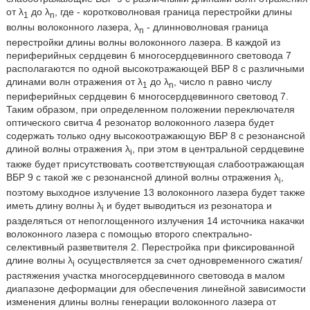
от λ
до λ
, где - коротковолновая граница перестройки длины
1
n
волны волоконного лазера, λ
- длинноволновая граница
n
перестройки длины волны волоконного лазера. В каждой из
периферийных сердцевин 6 многосердцевинного световода 7
располагаются по одной высокотражающей ВБР 8 с различными
длинами волн отражения от λ
до λ
, число n равно числу
1
n
периферийных сердцевин 6 многосердцевинного световод 7.
Таким образом, при определенном положении переключателя
оптического свитча 4 резонатор волоконного лазера будет
содержать только одну высокоотражающую ВБР 8 с резонансной
длиной волны отражения λ
, при этом в центральной сердцевине
i
также будет присутствовать соответствующая слабоотражающая
ВБР 9 с такой же с резонансной длиной волны отражения λ
,
i
поэтому выходное излучение 13 волоконного лазера будет также
иметь длину волны λ
и будет выводиться из резонатора и
i
разделяться от непоглощенного излучения 14 источника накачки
волоконного лазера с помощью второго спектрально-
селективный разветвителя 2. Перестройка при фиксированной
длине волны λ
осуществляется за счет одновременного сжатия/
i
растяжения участка многосердцевинного световода в малом
диапазоне деформации для обеспечения линейной зависимости
изменения длины волны генерации волоконного лазера от