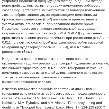
устраняет недостатки предыдущего метода. В данном методе
перестройка длины волны генерации волоконного эрбиевого
лазера осуществляется за счет сжатия резонатора волоконного
лазера, образованного двумя отражающими волоконными
брэгговскими решетками (ВБР) показателя преломления и
участка активного волокна, легированного ионами эрбия.
Поскольку пороговое значения относительной деформации
кварцевого волокна при сжатии (ε = ΔL/L ≈ -0.23) существенно
превышает значение данной величины при растяжении (ε = ΔL/L ≈
0.01), то в случае сжатия ВБР диапазон перестройки лазерной
генерации будет гораздо больше (32 нм), чем в случае
растяжения (5 нм).
Недостатком данного технического решения является
ограничение на длину резонатора, который подвергается сжатию,
что снижает эффективность и мощность генерации излучения
волоконных лазеров из-за малой длины активного волокна или
требует использования специализированного
высоколегированного волокна.
Известно техническое решение перестройки длины волны
генерации волоконного иттербиевого лазера, представленное в
статье (V.A. Akulov, D.М. Afanasiev, S.A. Babin, D.V. Churkin, S.I.
Kablukov, M.A. Rybakov, and A.A. Vlasov, "Frequency tuning and
doubling in Yb-doped fiber lasers," Laser Phys. 17, 124-129 (2007).).