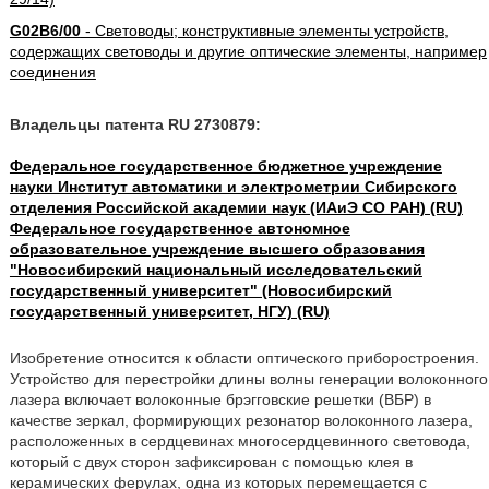
G02B6/00
- Световоды; конструктивные элементы устройств,
содержащих световоды и другие оптические элементы, например
соединения
Владельцы патента RU 2730879:
Федеральное государственное бюджетное учреждение
науки Институт автоматики и электрометрии Сибирского
отделения Российской академии наук (ИАиЭ СО РАН) (RU)
Федеральное государственное автономное
образовательное учреждение высшего образования
"Новосибирский национальный исследовательский
государственный университет" (Новосибирский
государственный университет, НГУ) (RU)
Изобретение относится к области оптического приборостроения.
Устройство для перестройки длины волны генерации волоконного
лазера включает волоконные брэгговские решетки (ВБР) в
качестве зеркал, формирующих резонатор волоконного лазера,
расположенных в сердцевинах многосердцевинного световода,
который с двух сторон зафиксирован с помощью клея в
керамических ферулах, одна из которых перемещается с