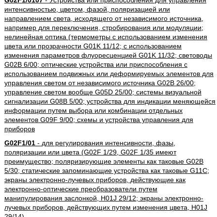
G02F1/0107
- Устройства или приспособления для управления
интенсивностью, цветом, фазой, поляризацией или
направлением света, исходящего от независимого источника,
например для переключения, стробирования или модуляции;
нелинейная оптика (термометры с использованием изменения
цвета или прозрачности G01K 11/12; с использованием
изменения параметров флуоресценцией G01K 11/32; световоды
G02B 6/00; оптические устройства или приспособления с
использованием подвижных или деформируемых элементов для
управления светом от независимого источника G02B 26/00;
управление светом вообще G05D 25/00; системы визуальной
сигнализации G08B 5/00; устройства для индикации меняющейся
информации путем выбора или комбинации отдельных
элементов G09F 9/00; схемы и устройства управления для
приборов
G02F1/01
- для регулирования интенсивности, фазы,
поляризации или цвета (G02F 1/29, G02F 1/35 имеют
преимущество; поляризирующие элементы как таковые G02B
5/30; статические запоминающие устройства как таковые G11C;
экраны электронно-лучевых приборов, действующие как
электронно-оптические преобразователи путем
манипулирования заслонкой, H01J 29/12; экраны электронно-
лучевых приборов, действующих путем изменения цвета, H01J
29/14)