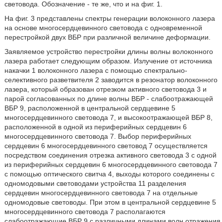
световода. Обозначение - те же, что и на фиг. 1.
На фиг. 3 представлены спектры генерации волоконного лазера
на основе многосердцевинного световода с одновременной
перестройкой двух ВБР при различной величине деформации.
Заявляемое устройство перестройки длины волны волоконного
лазера работает следующим образом. Излучение от источника
накачки 1 волоконного лазера с помощью спектрально-
селективного разветвителя 2 заводится в резонатор волоконного
лазера, который образован отрезком активного световода 3 и
парой согласованных по длине волны ВБР - слабоотражающей
ВБР 9, расположенной в центральной сердцевине 5
многосердцевинного световода 7, и высокоотражающей ВБР 8,
расположенной в одной из периферийных сердцевин 6
многосердцевинного световода 7. Выбор периферийных
сердцевин 6 многосердцевинного световод 7 осуществляется
посредством соединения отрезка активного световода 3 с одной
из периферийных сердцевин 6 многосердцевинного световода 7
с помощью оптического свитча 4, выходы которого соединены с
одномодовыми световодами устройства 11 разделения
сердцевин многосердцевинного световода 7 на отдельные
одномодовые световоды. При этом в центральной сердцевине 5
многосердцевинного световода 7 располагаются
слабоотражающие ВБР 9 с различными длинами волн отражения