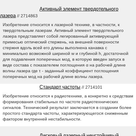
Активный элемент твердотельного
лазера
// 2714863
Изобретение относится к лазерной технике, в частности, к
твердотельным лазерам. Активный элемент твердотельного
лазера представляет собой легированный активирующей
примесью оптический стержень, на внешней поверхности
стержня вдоль всей его длины выполнена канавка с
минимально возможной шириной w и глубиной h, достаточной
для подавления поперечных мод, в которую введен запуск в
виде состава с показателем поглощения α на рабочей длине
волны лазера где τ - заданный коэффициент поглощения
поперечных мод на рабочей длине волны лазера.
Стандарт частоты
// 2714101
Изобретение относится к радиотехнике, а конкретно к средствам
формирования стабильных по частоте радиотехнических
сигналов. Технический результат заключается в создании более
простого стандарта частоты, характеризующегося сниженным
фактором внутренней нестабильности.
Дисковый лазерный неустойчивый