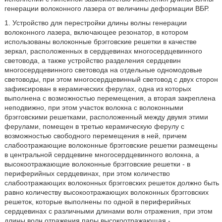
генерации волоконного лазера от величины деформации ВБР.
1. Устройство для перестройки длины волны генерации
волоконного лазера, включающее резонатор, в котором
использованы волоконные брэгговские решетки в качестве
зеркал, расположенных в сердцевинах многосердцевинного
световода, а также устройство разделения сердцевин
многосердцевинного световода на отдельные одномодовые
световоды, при этом многосердцевинный световод с двух сторон
зафиксирован в керамических ферулах, одна из которых
выполнена с возможностью перемещения, а вторая закреплена
неподвижно, при этом участок волокна с волоконными
брэгговскими решетками, расположенный между двумя этими
ферулами, помещен в третью керамическую ферулу с
возможностью свободного перемещения в ней, причем
слабоотражающие волоконные брэгговские решетки размещены
в центральной сердцевине многосердцевинного волокна, а
высокоотражающие волоконные брэгговские решетки - в
периферийных сердцевинах, при этом количество
слабоотражающих волоконных брэгговских решеток должно быть
равно количеству высокоотражающих волоконных брэгговских
решеток, которые выполнены по одной в периферийных
сердцевинах с различными длинами волн отражения, при этом
длины волн отражения пары высокоотражающая -