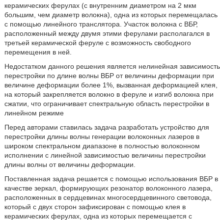
керамических ферулах (с внутренним диаметром на 2 мкм
большим, чем диаметр волокна), одна из которых перемещалась
с помощью линейного транслятора. Участок волокна с ВБР,
расположенный между двумя этими ферулами располагался в
третьей керамической феруле с возможность свободного
перемещения в ней.
Недостатком данного решения является нелинейная зависимость
перестройки по длине волны ВБР от величины деформации при
величине деформации более 1%, вызванная деформацией клея,
на который закрепляется волокно в феруле и изгиб волокна при
сжатии, что ограничивает спектральную область перестройки в
линейном режиме
Перед авторами ставилась задача разработать устройство для
перестройки длины волны генерации волоконных лазеров в
широком спектральном диапазоне в полностью волоконном
исполнении с линейной зависимостью величины перестройки
длины волны от величины деформации.
Поставленная задача решается с помощью использования ВБР в
качестве зеркал, формирующих резонатор волоконного лазера,
расположенных в сердцевинах многосердцевинного световода,
который с двух сторон зафиксирован с помощью клея в
керамических ферулах, одна из которых перемещается с