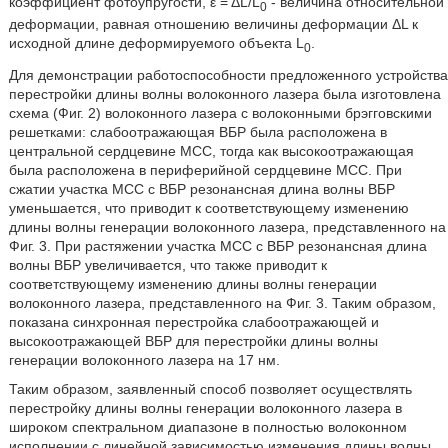
коэффициент фотоупругости, ε = ΔL/L
- величина относительной
0
деформации, равная отношению величины деформации ΔL к
исходной длине деформируемого объекта L
.
0
Для демонстрации работоспособности предложенного устройства
перестройки длины волны волоконного лазера была изготовлена
схема (Фиг. 2) волоконного лазера с волоконными брэгговскими
решетками: слабоотражающая ВБР была расположена в
центральной сердцевине МСС, тогда как высокоотражающая
была расположена в периферийной сердцевине МСС. При
сжатии участка МСС с ВБР резонансная длина волны ВБР
уменьшается, что приводит к соответствующему изменению
длины волны генерации волоконного лазера, представленного на
Фиг. 3. При растяжении участка МСС с ВБР резонансная длина
волны ВБР увеличивается, что также приводит к
соответствующему изменению длины волны генерации
волоконного лазера, представленного на Фиг. 3. Таким образом,
показана синхронная перестройка слабоотражающей и
высокоотражающей ВБР для перестройки длины волны
генерации волоконного лазера на 17 нм.
Таким образом, заявленный способ позволяет осуществлять
перестройку длины волны генерации волоконного лазера в
широком спектральном диапазоне в полностью волоконном
исполнении с линейной зависимостью изменения длины волны