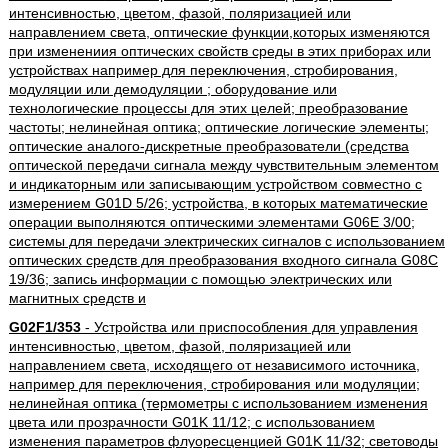
интенсивностью, цветом, фазой, поляризацией или
направлением света, оптические функции,которых изменяются
при изменениия оптических свойств среды в этих приборах или
устройствах например для переключения, стробирования,
модуляции или демодуляции ; оборудование или
технологические процессы для этих целей; преобразование
частоты; нелинейная оптика; оптические логические элементы;
оптические аналого-дискретные преобразователи (средства
оптической передачи сигнала между чувствительным элементом
и индикаторным или записывающим устройством совместно с
измерением G01D 5/26; устройства, в которых математические
операции выполняются оптическими элементами G06E 3/00;
системы для передачи электрических сигналов с использованием
оптических средств для преобразования входного сигнала G08C
19/36; запись информации с помощью электрических или
магнитных средств и
G02F1/353
- Устройства или приспособления для управления
интенсивностью, цветом, фазой, поляризацией или
направлением света, исходящего от независимого источника,
например для переключения, стробирования или модуляции;
нелинейная оптика (термометры с использованием изменения
цвета или прозрачности G01K 11/12; с использованием
изменения параметров флуоресценцией G01K 11/32; световоды