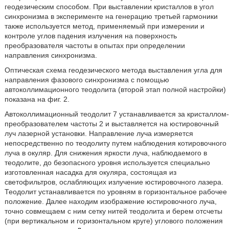
геодезическим способом. При выставлении кристаллов в угол
синхронизма в эксперименте на генерацию третьей гармоники
также используется метод, применяемый при измерении и
контроле углов падения излучения на поверхность
преобразователя частоты в опытах при определении
направления синхронизма.
Оптическая схема геодезического метода выставления угла для
направления фазового синхронизма с помощью
автоколлимационного теодолита (второй этап полной настройки)
показана на фиг. 2.
Автоколлимационный теодолит 7 устанавливается за кристаллом-
преобразователем частоты 2 и выставляется на юстировочный
луч лазерной установки. Направление луча измеряется
непосредственно по теодолиту путем наблюдения котировочного
луча в окуляр. Для снижения яркости луча, наблюдаемого в
теодолите, до безопасного уровня используется специально
изготовленная насадка для окуляра, состоящая из
светофильтров, ослабляющих излучение юстировочного лазера.
Теодолит устанавливается по уровням в горизонтальное рабочее
положение. Далее находим изображение юстировочного луча,
точно совмещаем с ним сетку нитей теодолита и берем отсчеты
(при вертикальном и горизонтальном круге) углового положения