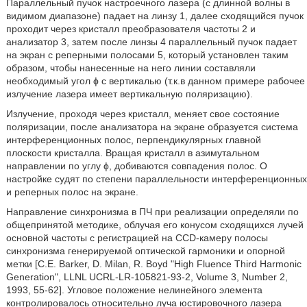
Параллельный пучок настроечного лазера (с длинной волны в
видимом диапазоне) падает на линзу 1, далее сходящийся пучок
проходит через кристалл преобразователя частоты 2 и
анализатор 3, затем после линзы 4 параллельный пучок падает
на экран с реперными полосами 5, который установлен таким
образом, чтобы нанесенные на него линии составляли
необходимый угол ϕ с вертикалью (т.к.в данном примере рабочее
излучение лазера имеет вертикальную поляризацию).
Излучение, проходя через кристалл, меняет свое состояние
поляризации, после анализатора на экране образуется система
интерференционных полос, перпендикулярных главной
плоскости кристалла. Вращая кристалл в азимутальном
направлении по углу ϕ, добиваются совпадения полос. О
настройке судят по степени параллельности интерференционных
и реперных полос на экране.
Направление синхронизма в ПЧ при реализации определяли по
общепринятой методике, облучая его конусом сходящихся лучей
основной частоты с регистрацией на CCD-камеру полосы
синхронизма генерируемой оптической гармоники и опорной
метки [С.Е. Barker, D. Milan, R. Boyd "High Fluence Third Harmonic
Generation", LLNL UCRL-LR-105821-93-2, Volume 3, Number 2,
1993, 55-62]. Угловое положение нелинейного элемента
контролировалось относительно луча юстировочного лазера