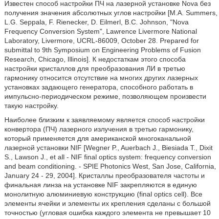
Известен способ настройки ПЧ на лазерной установке Nova без
получения значения абсолютных углов настройки [М.А. Summers,
L.G. Seppala, F. Rienecker, D. Eilmerl, B.C. Johnson, "Nova
Frequency Conversion System", Lawrence Livermore National
Laboratory, Livermore, UCRL-86009, October 28. Prepared for
submittal to 9th Symposium on Engineering Problems of Fusion
Research, Chicago, Illinois]. К недостаткам этого способа
настройки кристаллов для преобразования ЛИ в третью
гармонику относится отсутствие на многих других лазерных
установках задающего генератора, способного работать в
импульсно-периодическом режиме, позволяющем произвести
такую настройку.
Наиболее близким к заявляемому является способ настройки
конвертора (ПЧ) лазерного излучения в третью гармонику,
который применяется для американской многоканальной
лазерной установки NIF [Wegner P., Auerbach J., Biesiada Т., Dixit
S., Lawson J., et all - NIF final optics system: frequency conversion
and beam conditioning. - SPIE Photonics West, San Jose, California,
January 24 - 29, 2004]. Кристаллы преобразователя частоты и
финальная линза на установке NIF закрепляются в единую
монолитную алюминиевую конструкцию (final optics cell). Все
элементы ячейки и элементы их крепления сделаны с большой
точностью (угловая ошибка каждого элемента не превышает 10