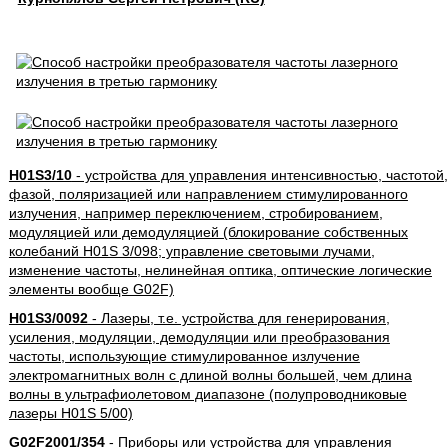
H01S3/10
- устройства для управления интенсивностью, частотой,
фазой, поляризацией или направлением стимулированного
излучения, например переключением, стробированием,
модуляцией или демодуляцией (блокирование собственных
колебаний H01S 3/098; управление световыми лучами,
изменение частоты, нелинейная оптика, оптические логические
элементы вообще G02F)
H01S3/0092
- Лазеры, т.е. устройства для генерирования,
усиления, модуляции, демодуляции или преобразования
частоты, использующие стимулированное излучение
электромагнитных волн с длиной волны большей, чем длина
волны в ультрафиолетовом диапазоне (полупроводниковые
лазеры H01S 5/00)
G02F2001/354
- Приборы или устройства для управления