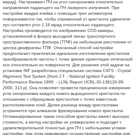
мкрад). Настраивают ПЧ на угол синхронизма относительно
направления падающего на ПЧ лазерного излучения. При
настройке каждая ячейка с помощью трех активаторов
поворачивается так, чтобы отраженный от кристалла удвоителя
луч составлял угол 1.16 мрад относительно падающего.
Настройка производится по изображению CCD-камеры,
установленной в фокусе выходной линзы транспортного
пространственного фильтра (ТПФ) на небольшом расстоянии от
центра диафрагмы ТПФ. Описанный способ настройки
предполагает практически идеальное изготовление кристаллов
преобразователя частоты с точки зрения ориентации оптической
оси относительно их поверхности. Для решения этой задачи на
установке NIF разработана специальная система CATS - Crystal
Alignment Test System [Hunt J.T. - National Ignition Facility
Performance Review 1999. - LLNL Report UCRL-ID-138120-99,
2000, 313 p]. Она позволяет провести прецизионное измерение
угла синхронизма каждого нового выращенного кристалла по
отношению с образцовым кристаллом с точно известным
расположением осей. Далее разница между кристаллами
устраняется при алмазном фрезеровании нового кристалла.
Оптимизированные таким способом кристаллы имеют высокую
стоимость, а метод настройки не универсален и подходит с
удовлетворительной точностью для ПЧ с небольшими углами
настройки, при этом невозможно осуществление настройки для