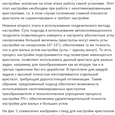
настройки, исключая на этом этапе работу самой установки. Этот
этап настройки необходим при работе с неоптимизированными
кристаллами, т.к. в этом случае положение главной плоскости
кристалла не сориентировано и требует настройки.
Новизна второго этапа в использовании геодезического метода
настройки. Суть подхода в использовании автоколлимационного
теодолита позволяющего измерить и настроить абсолютные углы
синхронизма большой величины (кристаллы могут иметь углы
настройки на синхронизм 10°-15°), обеспечивая ту же точность,
что и для малых углов настройки (углы ~ единиц минут). То есть
процесс настройки подстраивается под геометрию имеющегося
кристалла, позволяет использовать данный кристалл для разных
задач, например для преобразования как во вторую так и в
третью гармоники без его доработки. В прототипе для каждой
задачи с высокой точностью изготавливается отдельный
кристалл, требующий дорогостоящей оптимизации. Таким
образом, предложенный подход обеспечил возможность
использования неоптимизированных кристаллов
преобразователя и технологическое упрощение процесса
настройки ПЧ с обеспечением удовлетворительной точности
настройки для малых и больших углов.
На фиг. 1 схематично изображен стенд для настройки кристаллов