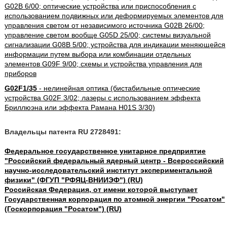
G02B 6/00; оптические устройства или приспособления с
использованием подвижных или деформируемых элементов для
управления светом от независимого источника G02B 26/00;
управление светом вообще G05D 25/00; системы визуальной
сигнализации G08B 5/00; устройства для индикации меняющейся
информации путем выбора или комбинации отдельных
элементов G09F 9/00; схемы и устройства управления для
приборов
G02F1/35
- нелинейная оптика (бистабильные оптические
устройства G02F 3/02; лазеры с использованием эффекта
Бриллюэна или эффекта Рамана H01S 3/30)
Владельцы патента RU 2728491:
Федеральное государственное унитарное предприятие
"Российский федеральный ядерный центр - Всероссийский
научно-исследовательский институт экспериментальной
физики" (ФГУП "РФЯЦ-ВНИИЭФ") (RU)
Российская Федерация, от имени которой выступает
Государственная корпорация по атомной энергии "Росатом"
(Госкорпорация "Росатом") (RU)