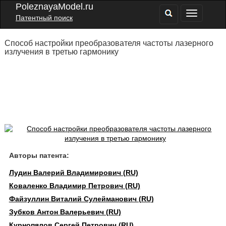
PoleznayaModel.ru
Патентный поиск
Способ настройки преобразователя частоты лазерного
излучения в третью гармонику
Авторы патента:
Лудин Валерий Владимирович (RU)
Коваленко Владимир Петрович (RU)
Файзуллин Виталий Сулейманович (RU)
Зубков Антон Валерьевич (RU)
Курнопялов Сергей Петрович (RU)