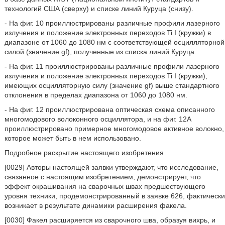
технологий США (сверху) и списке линий Куруца (снизу).
- На фиг. 10 проиллюстрированы различные профили лазерного
излучения и положение электронных переходов Ti I (кружки) в
диапазоне от 1060 до 1080 нм с соответствующей осцилляторной
силой (значение gf), полученные из списка линий Куруца.
- На фиг. 11 проиллюстрированы различные профили лазерного
излучения и положение электронных переходов Ti I (кружки),
имеющих осцилляторную силу (значение gf) выше стандартного
отклонения в пределах диапазона от 1060 до 1080 нм.
- На фиг. 12 проиллюстрирована оптическая схема описанного
многомодового волоконного осциллятора, и на фиг. 12А
проиллюстрировано примерное многомодовое активное волокно,
которое может быть в нем использовано.
Подробное раскрытие настоящего изобретения
[0029] Авторы настоящей заявки утверждают, что исследование,
связанное с настоящим изобретением, демонстрирует, что
эффект окрашивания на сварочных швах предшествующего
уровня техники, продемонстрированный в заявке 626, фактически
возникает в результате динамики расширения факела.
[0030] Факел расширяется из сварочного шва, образуя вихрь, и