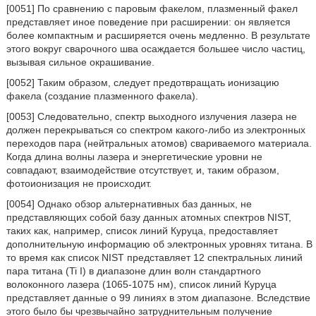
[0051] По сравнению с паровым факелом, плазменный факел
представляет иное поведение при расширении: он является
более компактным и расширяется очень медленно. В результате
этого вокруг сварочного шва осаждается большее число частиц,
вызывая сильное окрашивание.
[0052] Таким образом, следует предотвращать ионизацию
факела (создание плазменного факела).
[0053] Следовательно, спектр выходного излучения лазера не
должен перекрываться со спектром какого-либо из электронных
переходов пара (нейтральных атомов) свариваемого материала.
Когда длина волны лазера и энергетические уровни не
совпадают, взаимодействие отсутствует, и, таким образом,
фотоионизация не происходит.
[0054] Однако обзор альтернативных баз данных, не
представляющих собой базу данных атомных спектров NIST,
таких как, например, список линий Куруца, предоставляет
дополнительную информацию об электронных уровнях титана. В
то время как список NIST представляет 12 спектральных линий
пара титана (Ti I) в диапазоне длин волн стандартного
волоконного лазера (1065-1075 нм), список линий Куруца
представляет данные о 99 линиях в этом диапазоне. Вследствие
этого было бы чрезвычайно затруднительным получение