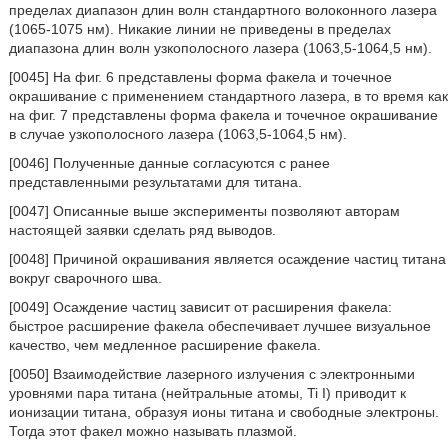
пределах диапазон длин волн стандартного волоконного лазера
(1065-1075 нм). Никакие линии не приведены в пределах
диапазона длин волн узкополосного лазера (1063,5-1064,5 нм).
[0045] На фиг. 6 представлены форма факела и точечное
окрашивание с применением стандартного лазера, в то время как
на фиг. 7 представлены форма факела и точечное окрашивание
в случае узкополосного лазера (1063,5-1064,5 нм).
[0046] Полученные данные согласуются с ранее
представленными результатами для титана.
[0047] Описанные выше эксперименты позволяют авторам
настоящей заявки сделать ряд выводов.
[0048] Причиной окрашивания является осаждение частиц титана
вокруг сварочного шва.
[0049] Осаждение частиц зависит от расширения факела:
быстрое расширение факела обеспечивает лучшее визуальное
качество, чем медленное расширение факела.
[0050] Взаимодействие лазерного излучения с электронными
уровнями пара титана (нейтральные атомы, Ti I) приводит к
ионизации титана, образуя ионы титана и свободные электроны.
Тогда этот факел можно называть плазмой.