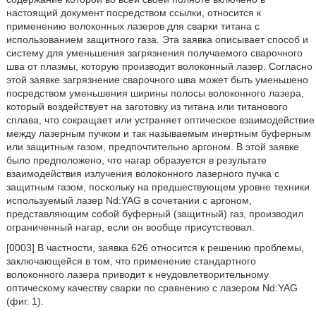
настоящий документ посредством ссылки, относится к
применению волоконных лазеров для сварки титана с
использованием защитного газа. Эта заявка описывает способ и
систему для уменьшения загрязнения получаемого сварочного
шва от плазмы, которую производит волоконный лазер. Согласно
этой заявке загрязнение сварочного шва может быть уменьшено
посредством уменьшения ширины полосы волоконного лазера,
который воздействует на заготовку из титана или титанового
сплава, что сокращает или устраняет оптическое взаимодействие
между лазерным пучком и так называемым инертным буферным
или защитным газом, предпочтительно аргоном. В этой заявке
было предположено, что нагар образуется в результате
взаимодействия излучения волоконного лазерного пучка с
защитным газом, поскольку на предшествующем уровне техники
используемый лазер Nd:YAG в сочетании с аргоном,
представляющим собой буферный (защитный) газ, производил
ограниченный нагар, если он вообще присутствовал.
[0003] В частности, заявка 626 относится к решению проблемы,
заключающейся в том, что применение стандартного
волоконного лазера приводит к неудовлетворительному
оптическому качеству сварки по сравнению с лазером Nd:YAG
(фиг. 1).