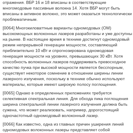
отражения. ВБР 16 и 18 вписаны в соответствующие
многомодовые пассивные волокна 14. Хотя ВБР могут быть
вписаны в активное волокно, это может оказаться технологически
проблематичным.
[0064] Многокиловаттные варианты одномодовых (ОМ)
высокомощных волоконных лазеров разработаны и уже доступны
на рынке. В настоящее время в технике достигнут одномодовый
режим непрерывной генерации мощности, составляющий
приблизительно 10 кВт и спрогнозирована одномодовая
генерация мощности на уровнях, превышающих 30 кВт. Хотя
способность волоконных лазеров поддерживать превосходное
качество пучка при высокой мощности является бесспорным,
существует некоторое сомнение в отношении ширины линии
лазерного излучения, поскольку в технике обычно используют
материалы, которые имеют широкую полосу поглощения.
[0065] Однако в определенных приложениях требуется
селективная спектральная линия. Для обхода пика поглощения
ширина спектральной линии лазерного излучения должна быть
сужена, что может реализовать, например, дорогостоящий
одночастотный одномодовый волоконный лазер.
[0066] Как известно, одна из главных причин уширения линий
одномодовых волоконных лазеры представляет собой