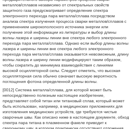
металлов/сплавов независимо от спектральных свойств
защитного газа предусматривает определение спектра
электронного перехода пара металла/сплава посредством
анализа спектра излучения процесса сварки металлов/сплавов с
применением широкополосного источника энергии или
получение этой информации из литературы и выбор длины
волны лазера и ширины линии вне спектра любого электронного
перехода пара металла/сплава. Однако если выбор длины волны
лазера и ширины линии вне спектра любого электронного
перехода пара металла/сплава оказывается невозможным, длину
волны лазера и ширину линии модифицируют таким образом,
чтобы сократить до минимума взаимодействия с линиями
высокой осцилляторной силы. Следует отметить, что высокая
осцилляторная сила обычно означает высокую вероятность
поглощения фотона определенной длины волны.
[0012] Система металла/сплава, для которой может быть
непосредственно полезным настоящее изобретение,
представляет собой титан или титановый сплав, который может
быть использован, например, в медицинских приложениях для
изготовления медицинских устройств, где требуются чистые
сварочные швы. Как описано ниже в настоящем документе, обход
спектра пара титана в плазменном факеле приводит к
сварочному шву, в котором практически отсутствуют отложения.