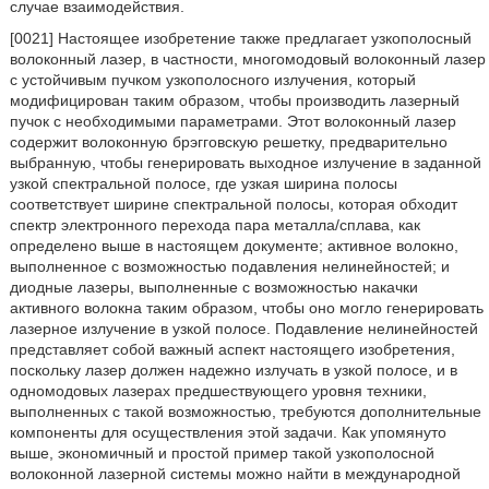
случае взаимодействия.
[0021] Настоящее изобретение также предлагает узкополосный
волоконный лазер, в частности, многомодовый волоконный лазер
с устойчивым пучком узкополосного излучения, который
модифицирован таким образом, чтобы производить лазерный
пучок с необходимыми параметрами. Этот волоконный лазер
содержит волоконную брэгговскую решетку, предварительно
выбранную, чтобы генерировать выходное излучение в заданной
узкой спектральной полосе, где узкая ширина полосы
соответствует ширине спектральной полосы, которая обходит
спектр электронного перехода пара металла/сплава, как
определено выше в настоящем документе; активное волокно,
выполненное с возможностью подавления нелинейностей; и
диодные лазеры, выполненные с возможностью накачки
активного волокна таким образом, чтобы оно могло генерировать
лазерное излучение в узкой полосе. Подавление нелинейностей
представляет собой важный аспект настоящего изобретения,
поскольку лазер должен надежно излучать в узкой полосе, и в
одномодовых лазерах предшествующего уровня техники,
выполненных с такой возможностью, требуются дополнительные
компоненты для осуществления этой задачи. Как упомянуто
выше, экономичный и простой пример такой узкополосной
волоконной лазерной системы можно найти в международной