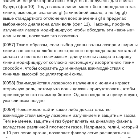
значения осцилляторной силы могут быть получены для списка
Куруца (фиг.10). Тогда важная линия может быть определена как
линия, имеющая значение gf (в линейной шкале, а не log gf)
выше стандартного отклонения всех значений gf в пределах
выбранного диапазона длин волн (фиг. 11). Наконец, профиль
излучения лазера модифицируют, чтобы обходить эти «важные»
длины волн, насколько это возможно.
[0057] Таким образом, если выбор длины волны лазера и ширины
линии вне спектра любого электронного перехода пара металла/
сплава не является возможным, длину волны лазера и ширину
линии модифицируют согласно настоящему изобретению таким
способом, чтобы сократить до минимума взаимодействия с
линиями высокой осцилляторной силы.
[0058] Взаимодействия лазерного излучения с ионами играют
вторичную роль, потому что ионы должны присутствовать, чтобы
происходило это взаимодействие. Однако когда они присутствуют,
уже слишком поздно.
[0059] Невозможно найти какое-либо доказательство
взаимодействия между лазерным излучением и защитным газом.
Тем не менее, защитный газ будет влиять на динамику факела
вследствие различной плотности газов. Например, гелий, который
в 10 раз легче аргона, позволяет факелу легче расширяться и