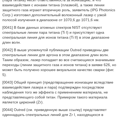
(пара титана) несет ответственность за ионизацию, и что
взаимодействия с ионами титана (плазмой), а также линии
защитного газа играют вторичную роль, заявитель (IPG Photonics
Corp.) изготовил дополнительный волоконный лазер с узкой
полосой излучения в диапазоне от 1070,6 до 1071,6 нм.
[0041] В базе данных атомных спектров NIST отсутствуют
спектральные линии пара титана (Ti I) и присутствует одна
спектральная линия для ионов титана (Ti II) в этом диапазоне
длин волн.
[0042] В выше упомянутой публикации Outred приведены две
спектральные линии для аргона в этом диапазоне длин волн.
Таким образом, лазер попадает во все считающиеся значимыми
переходы (линии защитного газа и ионов титана) в заявке 626, но
может быть получено хорошее визуальное качество сварки (фиг.
5).
[0043] Общий принцип (предотвращение ионизации вследствие
взаимодействия лазера и пара) подтвержден посредством
наблюдения того же эффекта с применением материала, не
представляющего собой титан. Примером такого материала
является цирконий (Zr).
[0044] Outred (см. приведенную выше ссылку) представляет
одиннадцать спектральных линий для Zr I, находящихся в