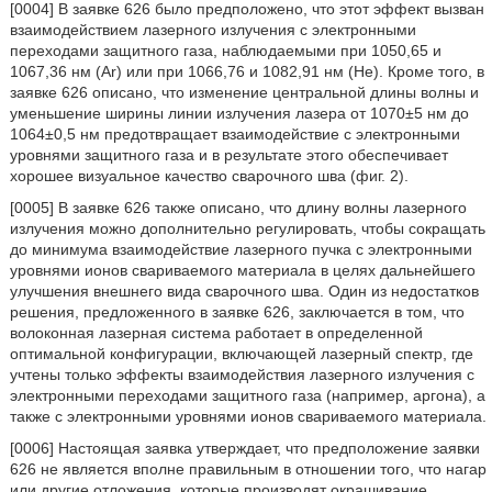
[0004] В заявке 626 было предположено, что этот эффект вызван
взаимодействием лазерного излучения с электронными
переходами защитного газа, наблюдаемыми при 1050,65 и
1067,36 нм (Ar) или при 1066,76 и 1082,91 нм (Не). Кроме того, в
заявке 626 описано, что изменение центральной длины волны и
уменьшение ширины линии излучения лазера от 1070±5 нм до
1064±0,5 нм предотвращает взаимодействие с электронными
уровнями защитного газа и в результате этого обеспечивает
хорошее визуальное качество сварочного шва (фиг. 2).
[0005] В заявке 626 также описано, что длину волны лазерного
излучения можно дополнительно регулировать, чтобы сокращать
до минимума взаимодействие лазерного пучка с электронными
уровнями ионов свариваемого материала в целях дальнейшего
улучшения внешнего вида сварочного шва. Один из недостатков
решения, предложенного в заявке 626, заключается в том, что
волоконная лазерная система работает в определенной
оптимальной конфигурации, включающей лазерный спектр, где
учтены только эффекты взаимодействия лазерного излучения с
электронными переходами защитного газа (например, аргона), а
также с электронными уровнями ионов свариваемого материала.
[0006] Настоящая заявка утверждает, что предположение заявки
626 не является вполне правильным в отношении того, что нагар
или другие отложения, которые производят окрашивание