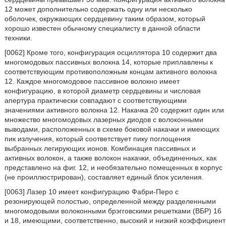
12 может дополнительно содержать одну или несколько
оболочек, окружающих сердцевину таким образом, который
хорошо известен обычному специалисту в данной области
техники.
[0062] Кроме того, конфигурация осциллятора 10 содержит два
многомодовых пассивных волокна 14, которые приплавлены к
соответствующим противоположным концам активного волокна
12. Каждое многомодовое пассивное волокно имеет
конфигурацию, в которой диаметр сердцевины и числовая
апертура практически совпадают с соответствующими
значениями активного волокна 12. Накачка 20 содержит один или
множество многомодовых лазерных диодов с волоконными
выводами, расположенных в схеме боковой накачки и имеющих
пик излучения, который соответствует пику поглощения
выбранных легирующих ионов. Комбинация пассивных и
активных волокон, а также волокон накачки, объединенных, как
представлено на фиг. 12, и необязательно помещенных в корпус
(не проиллюстрирован), составляет единый блок усиления.
[0063] Лазер 10 имеет конфигурацию Фабри-Перо с
резонирующей полостью, определенной между разделенными
многомодовыми волоконными брэгговскими решетками (ВБР) 16
и 18, имеющими, соответственно, высокий и низкий коэффициент