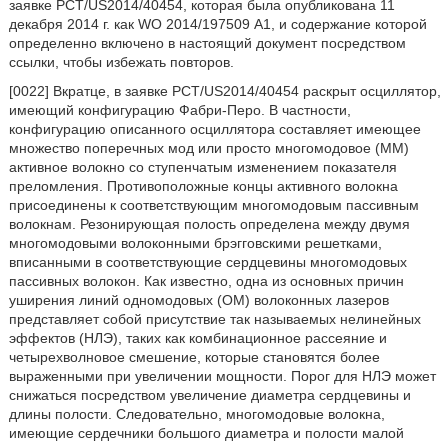
заявке PCT/US2014/40454, которая была опубликована 11
декабря 2014 г. как WO 2014/197509 А1, и содержание которой
определенно включено в настоящий документ посредством
ссылки, чтобы избежать повторов.
[0022] Вкратце, в заявке PCT/US2014/40454 раскрыт осциллятор,
имеющий конфигурацию Фабри-Перо. В частности,
конфигурацию описанного осциллятора составляет имеющее
множество поперечных мод или просто многомодовое (ММ)
активное волокно со ступенчатым изменением показателя
преломления. Противоположные концы активного волокна
присоединены к соответствующим многомодовым пассивным
волокнам. Резонирующая полость определена между двумя
многомодовыми волоконными брэгговскими решетками,
вписанными в соответствующие сердцевины многомодовых
пассивных волокон. Как известно, одна из основных причин
уширения линий одномодовых (ОМ) волоконных лазеров
представляет собой присутствие так называемых нелинейных
эффектов (НЛЭ), таких как комбинационное рассеяние и
четырехволновое смешение, которые становятся более
выраженными при увеличении мощности. Порог для НЛЭ может
снижаться посредством увеличение диаметра сердцевины и
длины полости. Следовательно, многомодовые волокна,
имеющие сердечники большого диаметра и полости малой