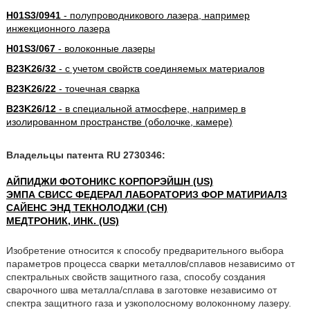
H01S3/0941
- полупроводникового лазера, например
инжекционного лазера
H01S3/067
- волоконные лазеры
B23K26/32
- с учетом свойств соединяемых материалов
B23K26/22
- точечная сварка
B23K26/12
- в специальной атмосфере, например в
изолированном пространстве (оболочке, камере)
Владельцы патента RU 2730346:
АЙПИДЖИ ФОТОНИКС КОРПОРЭЙШН (US)
ЭМПА СВИСС ФЕДЕРАЛ ЛАБОРАТОРИЗ ФОР МАТИРИАЛЗ
САЙЕНС ЭНД ТЕКНОЛОДЖИ (CH)
МЕДТРОНИК, ИНК. (US)
Изобретение относится к способу предварительного выбора
параметров процесса сварки металлов/сплавов независимо от
спектральных свойств защитного газа, способу создания
сварочного шва металла/сплава в заготовке независимо от
спектра защитного газа и узкополосному волоконному лазеру.