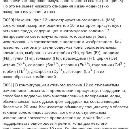
обеспечивает хорошее визуальное качество сварки (см. фиг. 8).
Но это не имеет никакого отношения к взаимодействию
лазерного излучения и газа.
[0060] Наконец, фиг. 12 иллюстрирует многомодовый (ММ)
волоконный лазер или осциллятор 10, в котором присутствует
активная среда, содержащая многомодовое волокно 12,
легированное светоизлучателями, которые могут быть
использованы в соответствии с настоящим изобретением. Как
известно, светоизлучатели содержат ионы редкоземельных
элементов, выбранных из иттербия (Yb), эрбия (Er), неодима
(Nd), тулия (Tm), гольмия (Но), празеодима (Pr), церия (Се)
3+
3+
3+
3+
иттрия (Y
), самария (Sm
), европия (Eu
), гадолиния (Gd
),
3+
3+
3+
тербия (Tb
), диспрозия (Dy
), лютеция (Lu
) и их
разнообразных комбинаций.
[0061] В конфигурации активного волокна 12 со ступенчатым
изменением показателя преломления присутствует сердцевина,
способная поддерживать многочисленные поперечные моды,
обычно связанные с диаметром сердцевины, составляющим
более чем 20 мкм. Как известно обычному специалисту в области
техники волоконных лазеров, волокно со ступенчатым
изменением показателя преломления не может больше
поддерживать одномодовый режим, когда диаметр его
сердцевины превышает 30 мкм. Конфигурация активного волокна