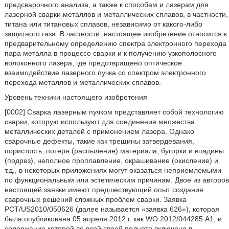
предсварочного анализа, а также к способам и лазерам для
лазерной сварки металлов и металлических сплавов, в частности,
титана или титановых сплавов, независимо от какого-либо
защитного газа. В частности, настоящее изобретение относится к
предварительному определению спектра электронного перехода
пара металла в процессе сварки и к получению узкополосного
волоконного лазера, где предотвращено оптическое
взаимодействие лазерного пучка со спектром электронного
перехода металлов и металлических сплавов.
Уровень техники настоящего изобретения
[0002] Сварка лазерным пучком представляет собой технологию
сварки, которую используют для соединения множества
металлических деталей с применением лазера. Однако
сварочные дефекты, такие как трещины затвердевания,
пористость, потеря (распыление) материала, бугорки и впадины
(подрез), неполное проплавление, окрашивание (окисление) и
т.д., в некоторых приложениях могут оказаться неприемлемыми
по функциональным или эстетическим причинам. Двое из авторов
настоящей заявки имеют предшествующий опыт создания
сварочных решений сложных проблем сварки. Заявка
PCT/US2010/050626 (далее называется «заявка 626»), которая
была опубликована 05 апреля 2012 г. как WO 2012/044285 А1, и
содержание которой во всей своей полноте включено в