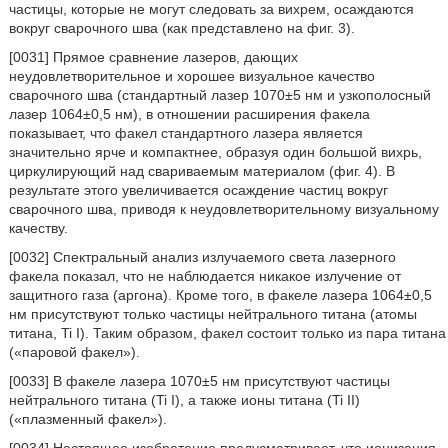
частицы, которые не могут следовать за вихрем, осаждаются
вокруг сварочного шва (как представлено на фиг. 3).
[0031] Прямое сравнение лазеров, дающих
неудовлетворительное и хорошее визуальное качество
сварочного шва (стандартный лазер 1070±5 нм и узкополосный
лазер 1064±0,5 нм), в отношении расширения факела
показывает, что факел стандартного лазера является
значительно ярче и компактнее, образуя один большой вихрь,
циркулирующий над свариваемым материалом (фиг. 4). В
результате этого увеличивается осаждение частиц вокруг
сварочного шва, приводя к неудовлетворительному визуальному
качеству.
[0032] Спектральный анализ излучаемого света лазерного
факела показал, что не наблюдается никакое излучение от
защитного газа (аргона). Кроме того, в факеле лазера 1064±0,5
нм присутствуют только частицы нейтрального титана (атомы
титана, Ti I). Таким образом, факел состоит только из пара титана
(«паровой факел»).
[0033] В факеле лазера 1070±5 нм присутствуют частицы
нейтрального титана (Ti I), а также ионы титана (Ti II)
(«плазменный факел»).