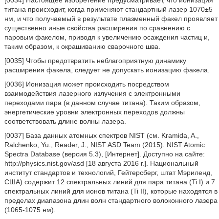
[0034] Настоящее изобретение предусматривает, что ионизация
титана происходит, когда применяют стандартный лазер 1070±5
нм, и что получаемый в результате плазменный факел проявляет
существенно иные свойства расширения по сравнению с
паровым факелом, приводя к увеличению осаждения частиц и,
таким образом, к окрашиванию сварочного шва.
[0035] Чтобы предотвратить неблагоприятную динамику
расширения факела, следует не допускать ионизацию факела.
[0036] Ионизация может происходить посредством
взаимодействия лазерного излучения с электронными
переходами пара (в данном случае титана). Таким образом,
энергетические уровни электронных переходов должны
соответствовать длине волны лазера.
[0037] База данных атомных спектров NIST (см. Kramida, A.,
Ralchenko, Yu., Reader, J., NIST ASD Team (2015). NIST Atomic
Spectra Database (версия 5.3), [Интернет]. Доступно на сайте:
http://physics.nist.gov/asd [18 августа 2016 г.]. Национальный
институт стандартов и технологий, Гейтерсберг, штат Мэриленд,
США) содержит 12 спектральных линий для пара титана (Ti I) и 7
спектральных линий для ионов титана (Ti II), которые находятся в
пределах диапазона длин волн стандартного волоконного лазера
(1065-1075 нм).