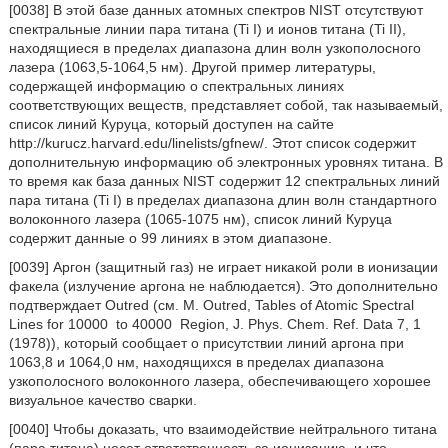
[0038] В этой базе данных атомных спектров NIST отсутствуют
спектральные линии пара титана (Ti I) и ионов титана (Ti II),
находящиеся в пределах диапазона длин волн узкополосного
лазера (1063,5-1064,5 нм). Другой пример литературы,
содержащей информацию о спектральных линиях
соответствующих веществ, представляет собой, так называемый,
список линий Куруца, который доступен на сайте
http://kurucz.harvard.edu/linelists/gfnew/. Этот список содержит
дополнительную информацию об электронных уровнях титана. В
то время как база данных NIST содержит 12 спектральных линий
пара титана (Ti I) в пределах диапазона длин волн стандартного
волоконного лазера (1065-1075 нм), список линий Куруца
содержит данные о 99 линиях в этом диапазоне.
[0039] Аргон (защитный газ) не играет никакой роли в ионизации
факела (излучение аргона не наблюдается). Это дополнительно
подтверждает Outred (см. М. Outred, Tables of Atomic Spectral
Lines for 10000
to 40000
Region, J. Phys. Chem. Ref. Data 7, 1
(1978)), который сообщает о присутствии линий аргона при
1063,8 и 1064,0 нм, находящихся в пределах диапазона
узкополосного волоконного лазера, обеспечивающего хорошее
визуальное качество сварки.
[0040] Чтобы доказать, что взаимодействие нейтрального титана