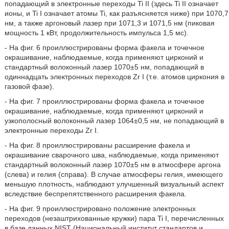
попадающий в электронные переходы Ti II (здесь Ti II означает
ионы, и Ti I означает атомы Ti, как разъясняется ниже) при 1070,7
нм, а также аргоновый лазер при 1071,3 и 1071,5 нм (пиковая
мощность 1 кВт, продолжительность импульса 1,5 мс).
- На фиг. 6 проиллюстрированы форма факела и точечное
окрашивание, наблюдаемые, когда применяют цирконий и
стандартный волоконный лазер 1070±5 нм, попадающий в
одиннадцать электронных переходов Zr I (т.е. атомов циркония в
газовой фазе).
- На фиг. 7 проиллюстрированы форма факела и точечное
окрашивание, наблюдаемые, когда применяют цирконий и
узкополосный волоконный лазер 1064±0,5 нм, не попадающий в
электронные переходы Zr I.
- На фиг. 8 проиллюстрированы расширение факела и
окрашивание сварочного шва, наблюдаемые, когда применяют
стандартный волоконный лазер 1070±5 нм в атмосфере аргона
(слева) и гелия (справа). В случае атмосферы гелия, имеющего
меньшую плотность, наблюдают улучшенный визуальный аспект
вследствие беспрепятственного расширения факела.
- На фиг. 9 проиллюстрировано положение электронных
переходов (незаштрихованные кружки) пара Ti I, перечисленных
в базе данных NIST (Национальный институт стандартов и