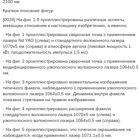
2100 нм.
Краткое описание фигур
[0028] На фиг. 1-8 проиллюстрированы различные аспекты,
имеющие отношение к настоящему изобретению, а именно:
- На фиг. 1 проиллюстрирована сварочная точка с применением
лазера Nd:YAG (слева) и стандартного волоконного лазера
1070±5 нм (справа) в атмосфере аргона (пиковая мощность 1
кВт, продолжительность импульса 1,5 мс).
- На фиг. 2 проиллюстрирована сварочная точка с применением
модифицированного узкополосного волоконного лазера 1064±0,5
нм.
- На фиг. 3 проиллюстрировано моментальное изображение
типичного факела, наблюдаемого с применением узкополосного
волоконного лазера 1064±0,5 нм. Динамика внутри факела
показана стрелками на правом изображении.
- На фиг. 4 проиллюстрировано расширение факела
стандартного волоконного лазера 1070±5 нм (слева) и
узкополосного волоконного лазера 1064±0,5 нм (справа).
- На фиг. 5 проиллюстрировано, что точечное окрашивание не
наблюдается, когда применяют лазер 1071,1±0,5 нм,