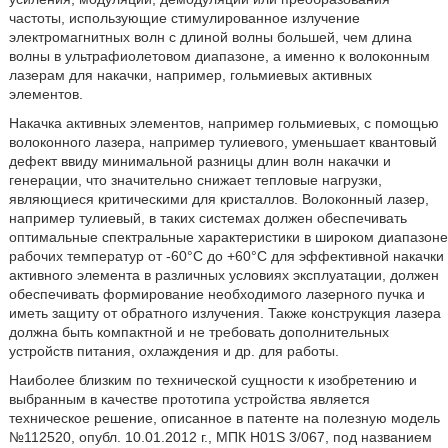
частоты, использующие стимулированное излучение
электромагнитных волн с длиной волны большей, чем длина
волны в ультрафиолетовом диапазоне, а именно к волоконным
лазерам для накачки, например, гольмиевых активных
элементов.
Накачка активных элементов, например гольмиевых, с помощью
волоконного лазера, например тулиевого, уменьшает квантовый
дефект ввиду минимальной разницы длин волн накачки и
генерации, что значительно снижает тепловые нагрузки,
являющиеся критическими для кристаллов. Волоконный лазер,
например тулиевый, в таких системах должен обеспечивать
оптимальные спектральные характеристики в широком диапазоне
рабочих температур от -60°С до +60°С для эффективной накачки
активного элемента в различных условиях эксплуатации, должен
обеспечивать формирование необходимого лазерного пучка и
иметь защиту от обратного излучения. Также конструкция лазера
должна быть компактной и не требовать дополнительных
устройств питания, охлаждения и др. для работы.
Наиболее близким по технической сущности к изобретению и
выбранным в качестве прототипа устройства является
техническое решение, описанное в патенте на полезную модель
№112520, опубл. 10.01.2012 г., МПК H01S 3/067, под названием