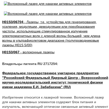
H01S3/06704
- Лазеры, т.е. устройства для генерирования,
усиления, модуляции, демодуляции или преобразования
частоты, использующие стимулированное излучение
электромагнитных волн с длиной волны большей, чем длина
волны в ультрафиолетовом диапазоне (полупроводниковые
лазеры H01S 5/00)
H01S3/067
- волоконные лазеры
Владельцы патента RU 2717254:
Федеральное государственное унитарное предприятие
"Российский Федеральный Ядерный Центр - Всероссийский
научно-исследовательский институт технической физики
имени академика Е.И. Забабахина" (RU)
Изобретение относится к лазерной технике. Волоконный лазер
для накачки активных элементов содержит блок питания и
излучатель, включающий оптически связанные активный элемент