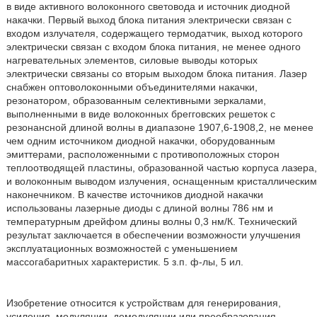
в виде активного волоконного световода и источник диодной
накачки. Первый выход блока питания электрически связан с
входом излучателя, содержащего термодатчик, выход которого
электрически связан с входом блока питания, не менее одного
нагревательных элементов, силовые выводы которых
электрически связаны со вторым выходом блока питания. Лазер
снабжен оптоволоконными объединителями накачки,
резонатором, образованным селективными зеркалами,
выполненными в виде волоконных брегговских решеток с
резонансной длиной волны в диапазоне 1907,6-1908,2, не менее
чем одним источником диодной накачки, оборудованным
эмиттерами, расположенными с противоположных сторон
теплоотводящей пластины, образованной частью корпуса лазера,
и волоконным выводом излучения, оснащенным кристаллическим
наконечником. В качестве источников диодной накачки
использованы лазерные диоды с длиной волны 786 нм и
температурным дрейфом длины волны 0,3 нм/К. Технический
результат заключается в обеспечении возможности улучшения
эксплуатационных возможностей с уменьшением
массогабаритных характеристик. 5 з.п. ф-лы, 5 ил.
Изобретение относится к устройствам для генерирования,
усиления, модуляции, демодуляции или преобразования