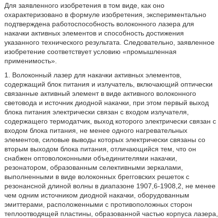
Для заявленного изобретения в том виде, как оно
охарактеризовано в формуле изобретения, экспериментально
подтверждена работоспособность волоконного лазера для
накачки активных элементов и способность достижения
указанного технического результата. Следовательно, заявленное
изобретение соответствует условию «промышленная
применимость».
1. Волоконный лазер для накачки активных элементов,
содержащий блок питания и излучатель, включающий оптически
связанные активный элемент в виде активного волоконного
световода и источник диодной накачки, при этом первый выход
блока питания электрически связан с входом излучателя,
содержащего термодатчик, выход которого электрически связан с
входом блока питания, не менее одного нагревательных
элементов, силовые выводы которых электрически связаны со
вторым выходом блока питания, отличающийся тем, что он
снабжен оптоволоконными объединителями накачки,
резонатором, образованным селективными зеркалами,
выполненными в виде волоконных брегговских решеток с
резонансной длиной волны в диапазоне 1907,6-1908,2, не менее
чем одним источником диодной накачки, оборудованным
эмиттерами, расположенными с противоположных сторон
теплоотводящей пластины, образованной частью корпуса лазера,