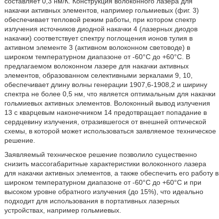
составляет 0,3 нм/К. Конструкция волоконного лазера для
накачки активных элементов, например гольмиевых (фиг. 3)
обеспечивает тепловой режим работы, при котором спектр
излучения источников диодной накачки 4 (лазерных диодов
накачки) соответствует спектру поглощения ионов тулия в
активном элементе 3 (активном волоконном световоде) в
широком температурном диапазоне от -60°С до +60°С. В
предлагаемом волоконном лазере для накачки активных
элементов, образованном селективными зеркалами 9, 10,
обеспечивает длину волны генерации 1907,6-1908,2 и ширину
спектра не более 0,5 нм, что является оптимальным для накачки
гольмиевых активных элементов. Волоконный вывод излучения
13 с кварцевым наконечником 14 предотвращает попадание в
сердцевину излучения, отразившегося от внешней оптической
схемы, в которой может использоваться заявляемое техническое
решение.
Заявляемый техническое решение позволило существенно
снизить массогабаритные характеристики волоконного лазера
для накачки активных элементов, а также обеспечить его работу в
широком температурном диапазоне от -60°С до +60°С и при
высоком уровне обратного излучения (до 15%), что идеально
подходит для использования в портативных лазерных
устройствах, например гольмиевых.