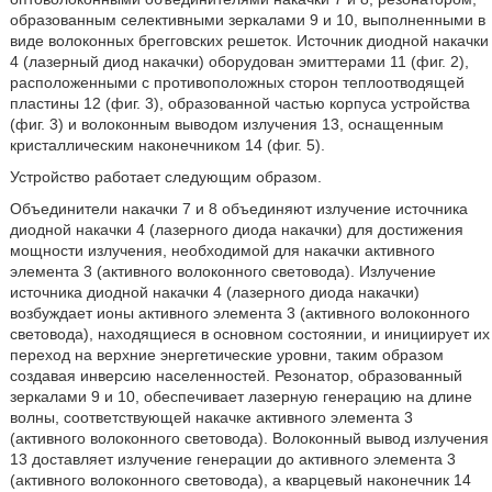
образованным селективными зеркалами 9 и 10, выполненными в
виде волоконных брегговских решеток. Источник диодной накачки
4 (лазерный диод накачки) оборудован эмиттерами 11 (фиг. 2),
расположенными с противоположных сторон теплоотводящей
пластины 12 (фиг. 3), образованной частью корпуса устройства
(фиг. 3) и волоконным выводом излучения 13, оснащенным
кристаллическим наконечником 14 (фиг. 5).
Устройство работает следующим образом.
Объединители накачки 7 и 8 объединяют излучение источника
диодной накачки 4 (лазерного диода накачки) для достижения
мощности излучения, необходимой для накачки активного
элемента 3 (активного волоконного световода). Излучение
источника диодной накачки 4 (лазерного диода накачки)
возбуждает ионы активного элемента 3 (активного волоконного
световода), находящиеся в основном состоянии, и инициирует их
переход на верхние энергетические уровни, таким образом
создавая инверсию населенностей. Резонатор, образованный
зеркалами 9 и 10, обеспечивает лазерную генерацию на длине
волны, соответствующей накачке активного элемента 3
(активного волоконного световода). Волоконный вывод излучения
13 доставляет излучение генерации до активного элемента 3
(активного волоконного световода), а кварцевый наконечник 14