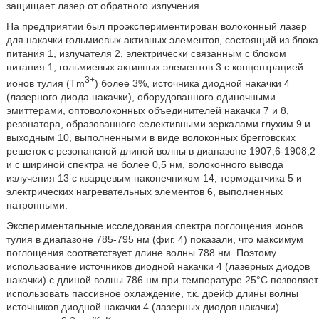
защищает лазер от обратного излучения.
На предприятии был проэкспериментирован волоконный лазер
для накачки гольмиевых активных элементов, состоящий из блока
питания 1, излучателя 2, электрически связанным с блоком
питания 1, гольмиевых активных элементов 3 с концентрацией
3+
ионов тулия (Tm
) более 3%, источника диодной накачки 4
(лазерного диода накачки), оборудованного одиночными
эмиттерами, оптоволоконных объединителей накачки 7 и 8,
резонатора, образованного селективными зеркалами глухим 9 и
выходным 10, выполненными в виде волоконных брегговских
решеток с резонансной длиной волны в диапазоне 1907,6-1908,2
и с шириной спектра не более 0,5 нм, волоконного вывода
излучения 13 с кварцевым наконечником 14, термодатчика 5 и
электрических нагревательных элементов 6, выполненных
патронными.
Экспериментальные исследования спектра поглощения ионов
тулия в диапазоне 785-795 нм (фиг. 4) показали, что максимум
поглощения соответствует длине волны 788 нм. Поэтому
использование источников диодной накачки 4 (лазерных диодов
накачки) с длиной волны 786 нм при температуре 25°С позволяет
использовать пассивное охлаждение, т.к. дрейф длины волны
источников диодной накачки 4 (лазерных диодов накачки)