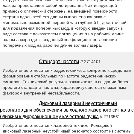
лазера представляет собой легированный активирующей
примесью оптический стержень, на внешней поверхности
стержня вдоль всей его длины выполнена канавка с
минимально возможной шириной w и глубиной h, достаточной
для подавления поперечных мод, в которую введен запуск в
виде состава с показателем поглощения α на рабочей длине
волны лазера где τ - заданный коэффициент поглощения
поперечных мод на рабочей длине волны лазера.
Стандарт частоты
// 2714101
Изобретение относится к радиотехнике, а конкретно к средствам
формирования стабильных по частоте радиотехнических
сигналов. Технический результат заключается в создании более
простого стандарта частоты, характеризующегося сниженным
фактором внутренней нестабильности.
Дисковый лазерный неустойчивый
резонатор для обеспечения выходного лазерного сигнала с
близким к дифракционному качеством пучка
// 2713561
Изобретение относится к лазерной технике. Кольцевой
дисковый лазерный неустойчивый резонатор состоит из системы