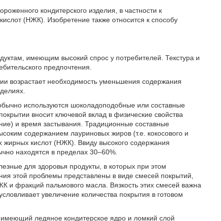
роженного кондитерского изделия, в частности к
ислот (НЖК). Изобретение также относится к способу
дуктам, имеющим высокий спрос у потребителей. Текстура и
бительского предпочтения.
твии возрастает необходимость уменьшения содержания
зделиях.
 обычно используются шоколадоподобные или составные
покрытии вносит ключевой вклад в физические свойства
ление) и время застывания. Традиционные составные
ысоким содержанием лауриновых жиров (т.е. кокосового и
 жирных кислот (НЖК). Ввиду высокого содержания
ычно находятся в пределах 30–60%.
лезные для здоровья продукты, в которых при этом
ния этой проблемы представлены в виде смесей покрытий,
К и фракций пальмового масла. Вязкость этих смесей важна
условливает увеличение количества покрытия в готовом
, имеющий ледяное кондитерское ядро и ломкий слой