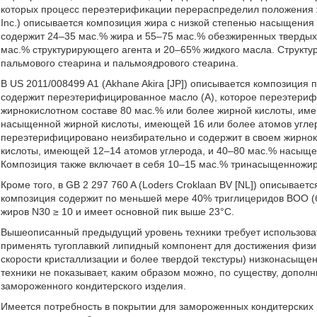
которых процесс переэтерификации перераспределил положения ж
Inc.) описывается композиция жира с низкой степенью насыщения
содержит 24–35 мас.% жира и 55–75 мас.% обезжиренных твердых
мас.% структурирующего агента и 20–65% жидкого масла. Структ
пальмового стеарина и пальмоядрового стеарина.
В US 2011/008499 A1 (Akhane Akira [JP]) описывается композиция
содержит переэтерифицированное масло (A), которое переэтериф
жирнокислотном составе 80 мас.% или более жирной кислоты, име
насыщенной жирной кислоты, имеющей 16 или более атомов углер
переэтерифицировано неизбирательно и содержит в своем жирно
кислоты, имеющей 12–14 атомов углерода, и 40–80 мас.% насыще
Композиция также включает в себя 10–15 мас.% тринасыщенножир
Кроме того, в GB 2 297 760 A (Loders Croklaan BV [NL]) описывае
композиция содержит по меньшей мере 40% триглицеридов BOO (
жиров N30 ≥ 10 и имеет основной пик выше 23°C.
Вышеописанный предыдущий уровень техники требует использова
применять тугоплавкий липидный компонент для достижения физи
скорости кристаллизации и более твердой текстуры) низконасыще
техники не показывает, каким образом можно, по существу, допо
замороженного кондитерского изделия.
Имеется потребность в покрытии для замороженных кондитерских 