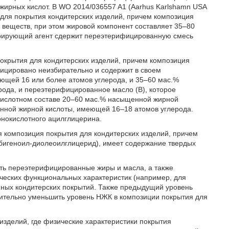
ирных кислот. В WO 2014/036557 A1 (Aarhus Karlshamn USA
 для покрытия кондитерских изделий, причем композиция
 веществ, при этом жировой компонент составляет 35–80
урирующий агент сдержит переэтерифицированную смесь
 покрытия для кондитерских изделий, причем композиция
ицировано неизбирательно и содержит в своем
ющей 16 или более атомов углерода, и 35–60 мас.%
ода, и переэтерифицированное масло (B), которое
кислотном составе 20–60 мас.% насыщенной жирной
нной жирной кислоты, имеющей 16–18 атомов углерода.
нокислотного ацилглицерина.
тся композиция покрытия для кондитерских изделий, причем
бигеноил-диолеоилглицерид), имеет содержание твердых
ть переэтерифицированные жиры и масла, а также
ческих функциональных характеристик (например, для
нных кондитерских покрытий. Также предыдущий уровень
лнительно уменьшить уровень НЖК в композиции покрытия для
изделий, где физические характеристики покрытия