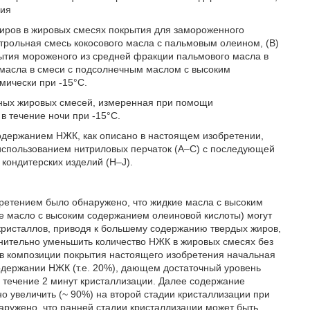
лия
жиров в жировых смесях покрытия для замороженного
трольная смесь кокосового масла с пальмовым олеином, (B)
тия мороженого из средней фракции пальмового масла в
 масла в смеси с подсолнечным маслом с высоким
мически при -15°C.
азных жировых смесей, измеренная при помощи
в течение ночи при -15°C.
содержанием НЖК, как описано в настоящем изобретении,
 использованием нитриловых перчаток (A–C) с последующей
кондитерских изделий (H–J).
бретением было обнаружено, что жидкие масла с высоким
е масло с высоким содержанием олеиновой кислоты) могут
кристаллов, приводя к большему содержанию твердых жиров,
лнительно уменьшить количество НЖК в жировых смесях без
1, в композиции покрытия настоящего изобретения начальная
содержании НЖК (т.е. 20%), дающем достаточный уровень
в течение 2 минут кристаллизации. Далее содержание
о увеличить (~ 90%) на второй стадии кристаллизации при
ружено, что ранней стадии кристаллизации может быть