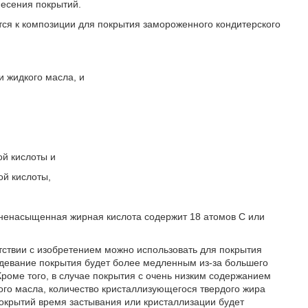
несения покрытий.
тся к композиции для покрытия замороженного кондитерского
и жидкого масла, и
й кислоты и
й кислоты,
 ненасыщенная жирная кислота содержит 18 атомов C или
тствии с изобретением можно использовать для покрытия
ердевание покрытия будет более медленным из-за большего
роме того, в случае покрытия с очень низким содержанием
го масла, количество кристаллизующегося твердого жира
покрытий время застывания или кристаллизации будет