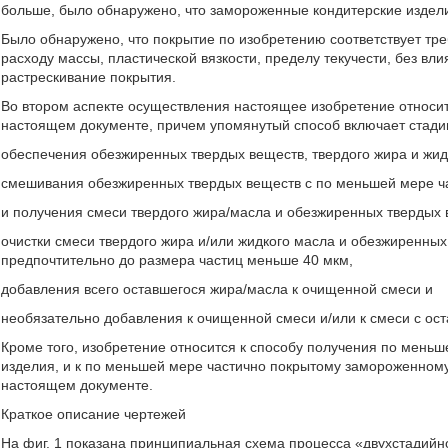
больше, было обнаружено, что замороженные кондитерские издели
Было обнаружено, что покрытие по изобретению соответствует тр
расходу массы, пластической вязкости, пределу текучести, без вл
растрескивание покрытия.
Во втором аспекте осуществления настоящее изобретение относит
настоящем документе, причем упомянутый способ включает стади
обеспечения обезжиренных твердых веществ, твердого жира и жид
смешивания обезжиренных твердых веществ с по меньшей мере ча
и получения смеси твердого жира/масла и обезжиренных твердых 
очистки смеси твердого жира и/или жидкого масла и обезжиренны
предпочтительно до размера частиц меньше 40 мкм,
добавления всего оставшегося жира/масла к очищенной смеси и
необязательно добавления к очищенной смеси и/или к смеси с ос
Кроме того, изобретение относится к способу получения по меньш
изделия, и к по меньшей мере частично покрытому замороженному
настоящем документе.
Краткое описание чертежей
На фиг. 1 показана принципиальная схема процесса «двухстадийн