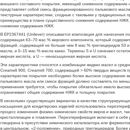
внешнего составного покрытия, имеющий сниженное содержание 
представляет собой смесь фракционированного пальмового масла 
текстурные характеристики, сходные с таковыми у традиционных пр
преимущества в плане существенного снижения содержания НЖК. 
снижении содержания НЖК.
В EP2367441 (Unilever) описывается композиция для нанесения п
содержащая 63–70 мас.% жирового компонента, который содержит
фракций, содержащей не больше чем 8 мас.% триглицеридов S3 и
масла; и 0–15 мас.% масла какао. Термины S и U означают остато
жирная кислота, а U — ненасыщенная жирная кислота.
Эти характеристики относятся к комбинации жидких масел и средн
Creamelt 900, Creamelt 700; содержащей > 60% твердых веществ 
характеристик покрытия необходимо более высокое содержание жи
пальмового масла или смеси фракций должно составлять по меньш
применения требуется, чтобы покрытие обязательно имело высоко
ограничивает общее содержание НЖК и толщину покрытия.
В нескольких существующих вариантах в качестве структурирующи
насыщения для кондитерских изделий использовались переэтери
процесс изменения физико-химических свойств жиров и масел, так
кристаллизации и плавления. Переэтерификация включает в себя
глицерина в присутствии химического катализатора или ферменто
в центральном, «2-положении», природных триглицеридов. Более