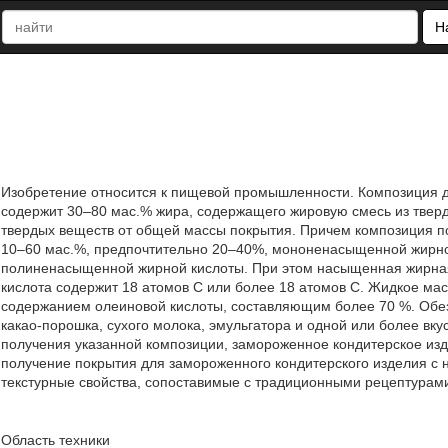
Н
Изобретение относится к пищевой промышленности. Композиция д
содержит 30–80 мас.% жира, содержащего жировую смесь из тверд
твердых веществ от общей массы покрытия. Причем композиция п
10–60 мас.%, предпочтительно 20–40%, мононенасыщенной жирно
полиненасыщенной жирной кислоты. При этом насыщенная жирная
кислота содержит 18 атомов C или более 18 атомов С. Жидкое ма
содержанием олеиновой кислоты, составляющим более 70 %. Обез
какао-порошка, сухого молока, эмульгатора и одной или более вк
получения указанной композиции, замороженное кондитерское изд
получение покрытия для замороженного кондитерского изделия 
текстурные свойства, сопоставимые с традиционными рецептурами пок
Область техники