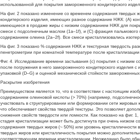
использованной для покрытия замороженного кондитерского изде
На фиг. 2 показано изменение со временем содержания твердых 
кондитерского изделия, имеющих разное содержание НЖК: (A) кон
имеющиеся в продаже жиры с низким содержанием НЖК для покры
смеси с подсолнечным маслом (1a–1f), и (C) фракция пальмового
содержанием олеина (2a–2f). Все смеси кристаллизовались изотер
На фиг. 3 показано % содержания НЖК и текстурная твердость р
пенетрометрии при комнатной температуре после кристаллизации 
Фиг. 4. Исследование времени застывания (с) покрытия с низким 
после погружения в него замороженного кондитерского изделия с
упаковкой (D–G) и оценкой механической стойкости замороженных 
Раскрытие изобретения
Преимуществом является то, что в соответствии с настоящим изо
содержанием олеиновой кислоты (> 70%) (например, подсолнечно
участвовать в структурировании или формировании сети жировых 
что обеспечивает свойства твердой текстуры. Это позволяет допо
снижения свойств твердости или ломкости. Как показано на фиг. 
стадия кристаллизации может быть достигнута при очень низком 
содержания твердых жиров (~ 50%) или уровень кристалличности 
твердых жиров или кристалличность покрытия можно дополнительн
соответствующем времени кристаллизации. Неожиданно было обна