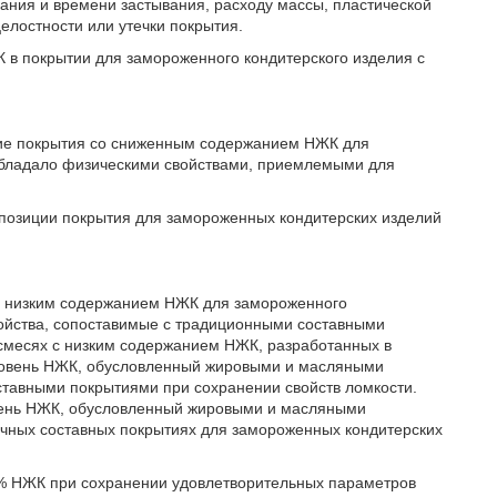
ания и времени застывания, расходу массы, пластической
целостности или утечки покрытия.
К в покрытии для замороженного кондитерского изделия с
ние покрытия со сниженным содержанием НЖК для
обладало физическими свойствами, приемлемыми для
позиции покрытия для замороженных кондитерских изделий
 с низким содержанием НЖК для замороженного
ойства, сопоставимые с традиционными составными
смесях с низким содержанием НЖК, разработанных в
уровень НЖК, обусловленный жировыми и масляными
тавными покрытиями при сохранении свойств ломкости.
вень НЖК, обусловленный жировыми и масляными
ычных составных покрытиях для замороженных кондитерских
.% НЖК при сохранении удовлетворительных параметров