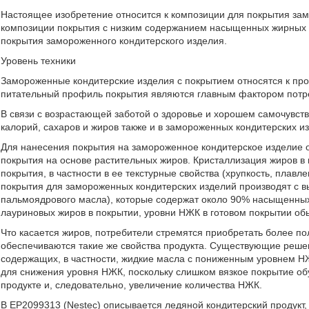
Настоящее изобретение относится к композиции для покрытия замо
композиции покрытия с низким содержанием насыщенных жирных к
покрытия замороженного кондитерского изделия.
Уровень техники
Замороженные кондитерские изделия с покрытием относятся к про
питательный профиль покрытия являются главным фактором потре
В связи с возрастающей заботой о здоровье и хорошем самочувс
калорий, сахаров и жиров также и в замороженных кондитерских и
Для нанесения покрытия на замороженное кондитерское изделие
покрытия на основе растительных жиров. Кристаллизация жиров в 
покрытия, в частности в ее текстурные свойства (хрупкость, плав
покрытия для замороженных кондитерских изделий производят с в
пальмоядрового масла), которые содержат около 90% насыщенных
лауриновых жиров в покрытии, уровни НЖК в готовом покрытии об
Что касается жиров, потребители стремятся приобретать более по
обеспечиваются такие же свойства продукта. Существующие реше
содержащих, в частности, жидкие масла с пониженным уровнем НЖ
для снижения уровня НЖК, поскольку слишком вязкое покрытие об
продукте и, следовательно, увеличение количества НЖК.
В EP2099313 (Nestec) описывается ледяной кондитерский продукт