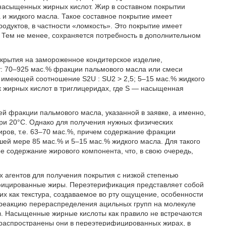
насыщенных жирных кислот. Жир в составном покрытии
и жидкого масла. Такое составное покрытие имеет
одуктов, в частности «ломкость». Это покрытие имеет
Тем не менее, сохраняется потребность в дополнительном
окрытия на замороженное кондитерское изделие,
: 70–925 мас.% фракции пальмового масла или смеси
 имеющей соотношение S2U : SU2 > 2,5; 5–15 мас.% жидкого
к жирных кислот в триглицеридах, где S — насыщенная
ей фракции пальмового масла, указанной в заявке, а именно,
при 20°C. Однако для получения нужных физических
ров, т.е. 63–70 мас.%, причем содержание фракции
ей мере 85 мас.% и 5–15 мас.% жидкого масла. Для такого
е содержание жирового компонента, что, в свою очередь,
х агентов для получения покрытия с низкой степенью
фицированные жиры. Переэтерификация представляет собой
их как текстура, создаваемое во рту ощущение, особенности
 реакцию перераспределения ацильных групп на молекуле
в. Насыщенные жирные кислоты как правило не встречаются
 распространены они в переэтерифицированных жирах, в