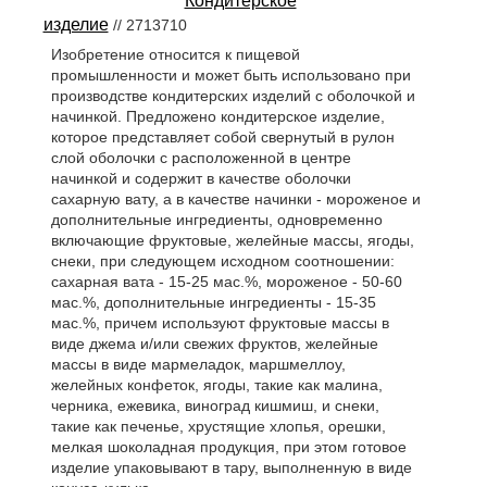
Кондитерское
изделие
// 2713710
Изобретение относится к пищевой
промышленности и может быть использовано при
производстве кондитерских изделий с оболочкой и
начинкой. Предложено кондитерское изделие,
которое представляет собой свернутый в рулон
слой оболочки с расположенной в центре
начинкой и содержит в качестве оболочки
сахарную вату, а в качестве начинки - мороженое и
дополнительные ингредиенты, одновременно
включающие фруктовые, желейные массы, ягоды,
снеки, при следующем исходном соотношении:
сахарная вата - 15-25 мас.%, мороженое - 50-60
мас.%, дополнительные ингредиенты - 15-35
мас.%, причем используют фруктовые массы в
виде джема и/или свежих фруктов, желейные
массы в виде мармеладок, маршмеллоу,
желейных конфеток, ягоды, такие как малина,
черника, ежевика, виноград кишмиш, и снеки,
такие как печенье, хрустящие хлопья, орешки,
мелкая шоколадная продукция, при этом готовое
изделие упаковывают в тару, выполненную в виде