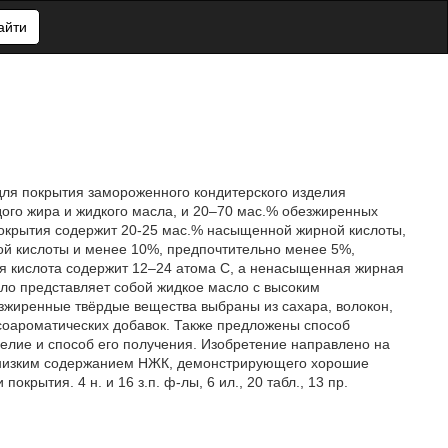
айти
ля покрытия замороженного кондитерского изделия
ого жира и жидкого масла, и 20–70 мас.% обезжиренных
окрытия содержит 20-25 мас.% насыщенной жирной кислоты,
й кислоты и менее 10%, предпочтительно менее 5%,
 кислота содержит 12–24 атома C, а ненасыщенная жирная
сло представляет собой жидкое масло с высоким
жиренные твёрдые вещества выбраны из сахара, волокон,
усоароматических добавок. Также предложены способ
елие и способ его получения. Изобретение направлено на
с низким содержанием НЖК, демонстрирующего хорошие
рытия. 4 н. и 16 з.п. ф-лы, 6 ил., 20 табл., 13 пр.