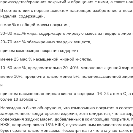
производства/хранения покрытий и обращения с ними, а также на
В соответствии с первым аспектом настоящее изобретение относи
изделия, содержащей,
в мас.% от общей массы покрытия,
30–80 мас.% жира, содержащего жировую смесь из твердого жира 
20–70 мас.% обезжиренных твердых веществ,
причем композиция покрытия содержит
менее 25 мас.% насыщенной жирной кислоты,
10–60 мас.%, предпочтительно 20–40%, мононенасыщенной жирно
менее 10%, предпочтительно менее 5%, полиненасыщенной жирно
и
при этом насыщенная жирная кислота содержит 16–24 атома C, а
более 18 атомов С.
Неожиданно было обнаружено, что композицию покрытия в соотве
замороженного кондитерского изделия, хотя ожидается, что затв
содержания жидких масел, добавленных в композицию покрытия. К
НЖК, например около 15% НЖК, с увеличенным количеством жидко
будет сравнительно меньшим. Несмотря на то что в случае таких 