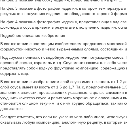
На фиг. 2 показан вид сбоку изделия, представленного на фиг. 1.
На фиг. 3 показана фотография изделия, в котором температура и
результате к получению изделия, не обладающего хорошей формо
На фиг. 4 показана фотография изделия, представляющая вид свер
шоколада и соуса привели в результате к получению изделия, о
Подробное описание изобретения
В соответствии с настоящим изобретением предложено многослой
формоустойчивостью и четко выраженными слоями, состоящими и
Под соусом понимают съедобную жидкую или полужидкую смесь. П
ореховый состав, карамель и т.д. Соус может включать в себя част
представлять собой водную фруктовую композицию, содержащую н
содержать жир.
В соответствии с изобретением слой соуса имеет вязкость от 1,2 
слой соуса имеет вязкость от 1,5 до 1,7 Па·с, предпочтительнее 1
значениях вязкости, превышающих указанные, с целью снижения вя
ухудшить качество соуса и размягчить мороженое с описанными в
становится слишком текучим, и с ним трудно обращаться, так как 
достигается.
Следует отметить, что если не указано чего-либо иного, использ
охватывать любую композицию, аналогичную рецепту, в который вх