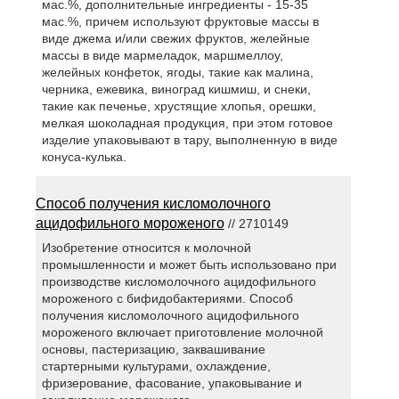
мас.%, дополнительные ингредиенты - 15-35
мас.%, причем используют фруктовые массы в
виде джема и/или свежих фруктов, желейные
массы в виде мармеладок, маршмеллоу,
желейных конфеток, ягоды, такие как малина,
черника, ежевика, виноград кишмиш, и снеки,
такие как печенье, хрустящие хлопья, орешки,
мелкая шоколадная продукция, при этом готовое
изделие упаковывают в тару, выполненную в виде
конуса-кулька.
Способ получения кисломолочного
ацидофильного мороженого
// 2710149
Изобретение относится к молочной
промышленности и может быть использовано при
производстве кисломолочного ацидофильного
мороженого с бифидобактериями. Способ
получения кисломолочного ацидофильного
мороженого включает приготовление молочной
основы, пастеризацию, заквашивание
стартерными культурами, охлаждение,
фризерование, фасование, упаковывание и