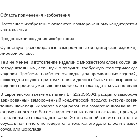
Область применения изобретения
Настоящее изобретение относится к замороженному кондитерскому
изготовления.
Предпосылки создания изобретения
Существуют разнообразные замороженные кондитерские изделия, 
жировой основе.
Тем не менее, изготовление изделий с множеством слоев соуса, ш
затруднительным, если нужно получить требуемую геометрическу
изделия. Проблема наиболее очевидна для премиальных изделий,
шоколада и соусов, при том что слои должны быть четко выражены
изделия простое уменьшение количеств шоколада и соуса не явля
В Европейской заявке на патент EP 2523565 A1 раскрыто заморож
аэрированный замороженный кондитерский продукт, экструдирован
тонких шоколадных узоров в аэрированном замороженном кондит
форму одного или более спиралевидных слоев шоколада, проход
параллельные шоколадные слои. Хотя в данной заявке на патент 
соуса, в ней ничего не говорится о том, как это делать, если в из
соуса или шоколада.