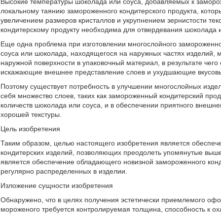
Высокие температуры шоколада или соуса, добавляемых к заморож
локальному таянию замороженного кондитерского продукта, которы
увеличением размеров кристаллов и укрупнением зернистости тек
кондитерскому продукту необходима для отвердевания шоколада и
Еще одна проблема при изготовлении многослойного замороженног
соуса или шоколада, находящегося на наружных частях изделий, м
наружной поверхности в упаковочный материал, в результате чего
искажающие внешнее представление слоев и ухудшающие вкусовы
Поэтому существует потребность в улучшении многослойных изде
себя множество слоев, таких как замороженный кондитерский проду
количеств шоколада или соуса, и в обеспечении приятного внешне
хорошей текстуры.
Цель изобретения
Таким образом, целью настоящего изобретения является обеспеч
кондитерских изделий, позволяющих преодолеть упомянутые выше
является обеспечение обладающего новизной замороженного конд
регулярно распределенных в изделии.
Изложение сущности изобретения
Обнаружено, что в целях получения эстетически приемлемого оф
мороженого требуется контролируемая толщина, способность к ох