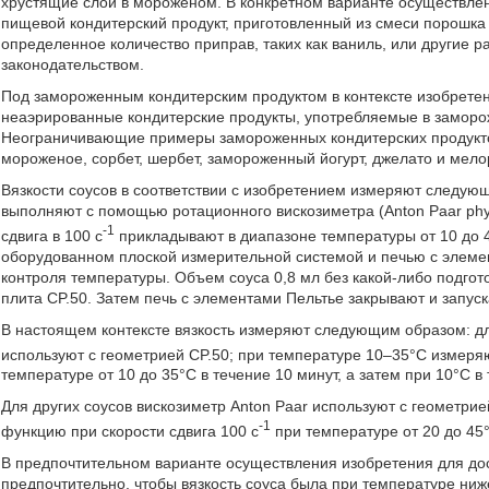
хрустящие слои в мороженом. В конкретном варианте осуществл
пищевой кондитерский продукт, приготовленный из смеси порошка 
определенное количество приправ, таких как ваниль, или другие 
законодательством.
Под замороженным кондитерским продуктом в контексте изобрете
неаэрированные кондитерские продукты, употребляемые в замор
Неограничивающие примеры замороженных кондитерских продуктов
мороженое, сорбет, шербет, замороженный йогурт, джелато и мело
Вязкости соусов в соответствии с изобретением измеряют следую
выполняют с помощью ротационного вискозиметра (Anton Paar physi
-1
сдвига в 100 с
прикладывают в диапазоне температуры от 10 до 4
оборудованном плоской измерительной системой и печью с элеме
контроля температуры. Объем соуса 0,8 мл без какой-либо подгот
плита CP.50. Затем печь с элементами Пельтье закрывают и запус
В настоящем контексте вязкость измеряют следующим образом: дл
используют с геометрией CP.50; при температуре 10–35°C измеряю
температуре от 10 до 35°C в течение 10 минут, а затем при 10°C в 
Для других соусов вискозиметр Anton Paar используют с геометрие
-1
функцию при скорости сдвига 100 с
при температуре от 20 до 45°
В предпочтительном варианте осуществления изобретения для до
предпочтительно, чтобы вязкость соуса была при температуре ниж