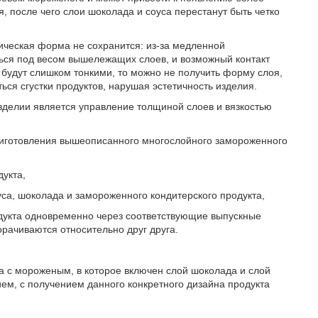
я, после чего слои шоколада и соуса перестанут быть четко
рическая форма не сохранится: из-за медленной
ься под весом вышележащих слоев, и возможный контакт
 будут слишком тонкими, то можно не получить форму слоя,
ся сгустки продуктов, нарушая эстетичность изделия.
зделии является управление толщиной слоев и вязкостью
приготовления вышеописанного многослойного замороженного
дукта,
а, шоколада и замороженного кондитерского продукта,
одукта одновременно через соответствующие выпускные
орачиваются относительно друг друга.
а с мороженым, в которое включен слой шоколада и слой
ием, с получением данного конкретного дизайна продукта