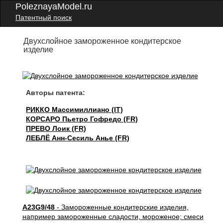
PoleznayaModel.ru
Патентный поиск
Двухслойное замороженное кондитерское
изделие
Авторы патента:
РИККО Массимиллиано (IT)
КОРСАРО Пьетро Гофредо (FR)
ПРЕВО Лоик (FR)
ЛЕБЛЁ Анн-Сесиль Анье (FR)
A23G9/48
- Замороженные кондитерские изделия,
например замороженные сладости, мороженое; смеси