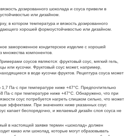
 вязкость дозированного шоколада и соуса привели в
устойчивостью или дизайном.
ху, в котором температура и вязкость дозированного
бладающего хорошей формоустойчивостью или дизайном.
ное замороженное кондитерское изделие с хорошей
з множества компонентов.
римерами соусов являются: фруктовый соус, мягкий гель,
ицы или кусочки. Фруктовый соус может, например,
аходящиеся в воде кусочки фруктов. Рецептура соуса может
до 1,7 Па·с при температуре ниже +47°C. Предпочтительно
,58 Па·с при температуре ниже +47°C. Обнаружено, что при
зкости соус потребуется нагреть слишком сильно, что может
ыше эффектами. При значениях ниже указанных соус
соус капает беспорядочно, и желаемый дизайн слоя соуса не
уемый в настоящей заявке термин «шоколад» должен
одит какао или шоколад, которые могут образовывать