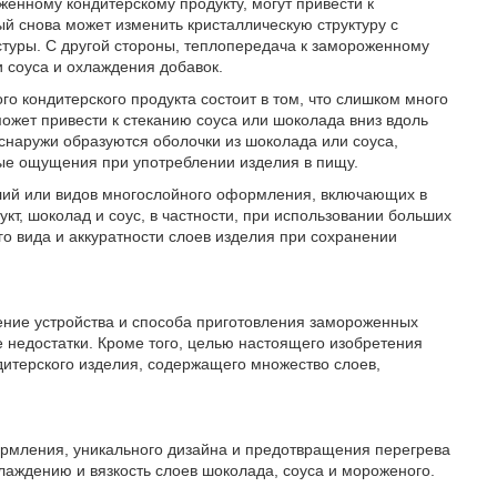
енному кондитерскому продукту, могут привести к
й снова может изменить кристаллическую структуру с
стуры. С другой стороны, теплопередача к замороженному
 соуса и охлаждения добавок.
о кондитерского продукта состоит в том, что слишком много
ожет привести к стеканию соуса или шоколада вниз вдоль
 снаружи образуются оболочки из шоколада или соуса,
е ощущения при употреблении изделия в пищу.
лий или видов многослойного оформления, включающих в
кт, шоколад и соус, в частности, при использовании больших
го вида и аккуратности слоев изделия при сохранении
ение устройства и способа приготовления замороженных
 недостатки. Кроме того, целью настоящего изобретения
итерского изделия, содержащего множество слоев,
ормления, уникального дизайна и предотвращения перегрева
лаждению и вязкость слоев шоколада, соуса и мороженого.