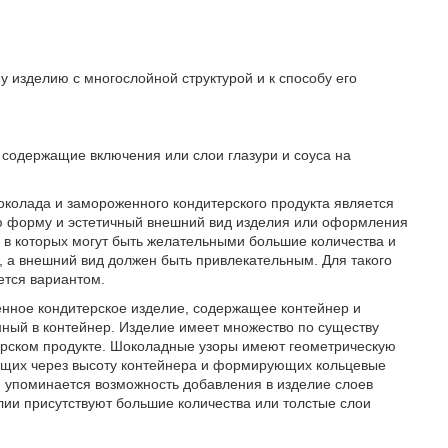
 изделию с многослойной структурой и к способу его
содержащие включения или слои глазури и соуса на
околада и замороженного кондитерского продукта является
ю форму и эстетичный внешний вид изделия или оформления
 в которых могут быть желательными большие количества и
, а внешний вид должен быть привлекательным. Для такого
ется вариантом.
енное кондитерское изделие, содержащее контейнер и
ный в контейнер. Изделие имеет множество по существу
ерском продукте. Шоколадные узоры имеют геометрическую
ящих через высоту контейнера и формирующих кольцевые
и упоминается возможность добавления в изделие слоев
делии присутствуют большие количества или толстые слои