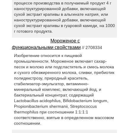
процессе производства в получаемый продукт 4 г
наноструктурированной добавки, включающей
сухой экстракт крапивы в альгинате натрия, или
наноструктурированной добавки, включающей
сухой экстракт крапивы в гуаровой камеди, на 1000
г готового продукта.
Мороженое с
функциональными свойствами
// 2708334
Изобретение относится к пищевой
промышленности. Мороженое включает сахар-
песок и молоко или подсластитель и смесь молока
и сухого обезжиренного молока, сливки, пребиотик
полидекстрозу, природный краситель,
стабилизатор-эмульгатор, витаминно-
минеральный комплекс, включающий йод, и
бактериальный концентрат, содержащий
Lactobacillus acidophilus, Bifidobacterium longum,
Propionibacterium shermanii, Streptococcus
thermophilus при соотношении 1:1:1:1
соответственно, взятые в определенном массовом
соотношении.