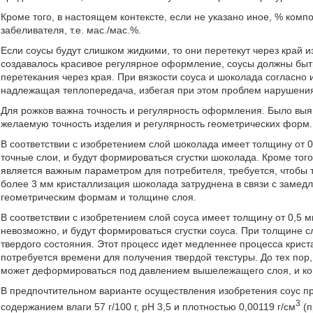
Кроме того, в настоящем контексте, если не указано иное, % комп
забеливателя, т.е. мас./мас.%.
Если соусы будут слишком жидкими, то они перетекут через край из
создавалось красивое регулярное оформление, соусы должны быть
перетекания через края. При вязкости соуса и шоколада согласно
надлежащая теплопередача, избегая при этом проблем нарушения 
Для рожков важна точность и регулярность оформления. Было вы
желаемую точность изделия и регулярность геометрических форм.
В соответствии с изобретением слой шоколада имеет толщину от 0
точные слои, и будут формироваться сгустки шоколада. Кроме того
является важным параметром для потребителя, требуется, чтобы
более 3 мм кристаллизация шоколада затруднена в связи с замед
геометрическим формам и толщине слоя.
В соответствии с изобретением слой соуса имеет толщину от 0,5 
невозможно, и будут формироваться сгустки соуса. При толщине с
твердого состояния. Этот процесс идет медленнее процесса крис
потребуется времени для получения твердой текстуры. До тех пор, 
может деформироваться под давлением вышележащего слоя, и кон
В предпочтительном варианте осуществления изобретения соус пр
3
содержанием влаги 57 г/100 г, рН 3,5 и плотностью 0,00119 г/см
(п