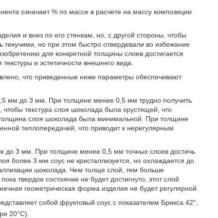
онента означает % по массе в расчете на массу композиции
делия и вниз по его стенкам, но, с другой стороны, чтобы
 текучими, но при этом быстро отвердевали во избежание
 изобретению для конкретной толщины слоев достигается
текстуры и эстетичности внешнего вида.
явлено, что приведенные ниже параметры обеспечивают
,5 мм до 3 мм. При толщине менее 0,5 мм трудно получить
, чтобы текстура слоя шоколада была хрустящей, что
 толщина слоя шоколада была минимальной. При толщине
ленной теплопередачей, что приводит к нерегулярным
мм до 3 мм. При толщине менее 0,5 мм точных слоев достичь
лоя более 3 мм соус не кристаллизуется, но охлаждается до
таллизации шоколада. Чем толще слой, тем больше
пока твердое состояние не будет достигнуто, этот слой
ечная геометрическая форма изделия не будет регулярной.
едставляет собой фруктовый соус с показателем Брикса 42°,
ри 20°C).