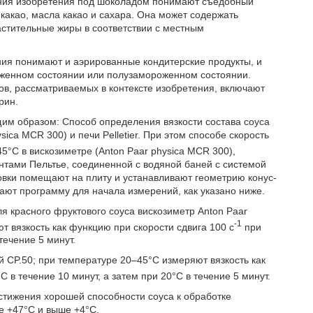
ения изобретения под шоколадом понимают съедобный
какао, масла какао и сахара. Она может содержать
растительные жиры в соответствии с местным
ния понимают и аэрированные кондитерские продукты, и
оженном состоянии или полузамороженном состоянии.
, рассматриваемых в контексте изобретения, включают
рин.
щим образом: Способ определения вязкости состава соуса
ca MCR 300) и печи Pelletier. При этом способе скорость
5°C в вискозиметре (Anton Paar physica MCR 300),
нтами Пельтье, соединенной с водяной баней с системой
овки помещают на плиту и устанавливают геометрию конус-
кают программу для начала измерений, как указано ниже.
я красного фруктового соуса вискозиметр Anton Paar
-1
т вязкость как функцию при скорости сдвига 100 с
при
течение 5 минут.
й CP.50; при температуре 20–45°C измеряют вязкость как
C в течение 10 минут, а затем при 20°C в течение 5 минут.
стижения хорошей способности соуса к обработке
е +47°C и выше +4°C.