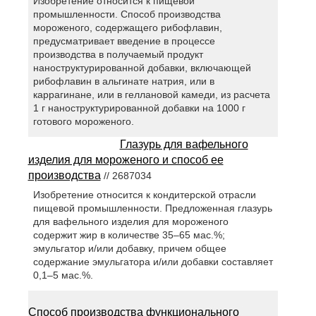
Изобретение относится к пищевой
промышленности. Способ производства
мороженого, содержащего рибофлавин,
предусматривает введение в процессе
производства в получаемый продукт
наноструктурированной добавки, включающей
рибофлавин в альгинате натрия, или в
каррагинане, или в геллановой камеди, из расчета
1 г наноструктурированной добавки на 1000 г
готового мороженого.
Глазурь для вафельного
изделия для мороженого и способ ее
производства
// 2687034
Изобретение относится к кондитерской отрасли
пищевой промышленности. Предложенная глазурь
для вафельного изделия для мороженого
содержит жир в количестве 35–65 мас.%;
эмульгатор и/или добавку, причем общее
содержание эмульгатора и/или добавки составляет
0,1–5 мас.%.
Способ производства функционального