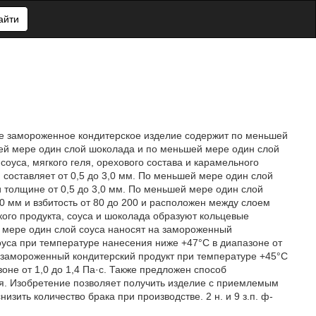
айти
е замороженное кондитерское изделие содержит по меньшей
шей мере один слой шоколада и по меньшей мере один слой
оуса, мягкого геля, орехового состава и карамельного
составляет от 0,5 до 3,0 мм. По меньшей мере один слой
 толщине от 0,5 до 3,0 мм. По меньшей мере один слой
,0 мм и взбитость от 80 до 200 и расположен между слоем
ого продукта, соуса и шоколада образуют кольцевые
 мере один слой соуса наносят на замороженный
оуса при температуре нанесения ниже +47°С в диапазоне от
а замороженный кондитерский продукт при температуре +45°C
оне от 1,0 до 1,4 Па·с. Также предложен способ
я. Изобретение позволяет получить изделие с приемлемым
ить количество брака при производстве. 2 н. и 9 з.п. ф-