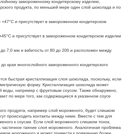
ослойному замороженному кондитерскому изделию,
ского продукта, по меньшей мере один слой шоколада и по
же +47°C и присутствует в замороженном кондитерском
е +45°C и присутствует в замороженном кондитерском изделии
до 7,0 мм и взбитость от 80 до 200 и расположен между
 до края многослойного замороженного кондитерского
ся быстрая кристаллизация слоя шоколада, поскольку, если
еометрическую форму. Кристаллизация шоколада может
ой воды, например с фруктовым соусом. Также обнаружено,
зает по мере того, как содержащиеся в указанном соусе
кого продукта, например слой мороженого, будет слишком
гут происходить контакты между ними. Вместе с тем для
оженого к соусам. Если слой мороженого слишком тонок,
ь частичное таяние слоя мороженого. Аналогичная проблема
ревом мороженого и может привести к появлению более