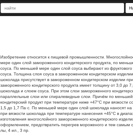
Н
Изобретение относится к пищевой промышленности. Многослойно
мере один слой замороженного кондитерского продукта, по мень
соуса. По меньшей мере один слой соуса выбирают из фруктового с
соуса. Толщина слоя соуса в замороженном кондитерском изделии 
шоколада присутствует в замороженном кондитерском изделии при
замороженного кондитерского продукта имеет толщину от 3,0 до 7
шоколада и слоем соуса. При этом слои замороженного кондитерск
параллельные слои или спиралевидные слои. Причём по меньшей
кондитерский продукт при температуре ниже +47°С при вязкости с
1,5 до 1,7 Па·с. По меньшей мере один слой шоколада наносят н
при вязкости шоколада при температуре нанесения +45°C в диапаз
изготовления многослойного замороженного кондитерского издели
оформлением, предотвратить перегрев мороженого и тем самым сниз
лы, 4 ил., 3 пр.