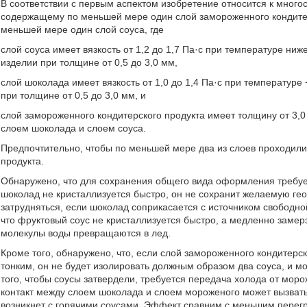
В соответствии с первым аспектом изобретение относится к мног
содержащему по меньшей мере один слой замороженного кондитер
меньшей мере один слой соуса, где
слой соуса имеет вязкость от 1,2 до 1,7 Па·с при температуре ни
изделии при толщине от 0,5 до 3,0 мм,
слой шоколада имеет вязкость от 1,0 до 1,4 Па·с при температур
при толщине от 0,5 до 3,0 мм, и
слой замороженного кондитерского продукта имеет толщину от 3,0 
слоем шоколада и слоем соуса.
Предпочтительно, чтобы по меньшей мере два из слоев проходили
продукта.
Обнаружено, что для сохранения общего вида оформления требует
шоколад не кристаллизуется быстро, он не сохранит желаемую г
затрудняться, если шоколад соприкасается с источником свободн
что фруктовый соус не кристаллизуется быстро, а медленно замер
молекулы воды превращаются в лед.
Кроме того, обнаружено, что, если слой замороженного кондитерс
тонким, он не будет изолировать должным образом два соуса, и мо
того, чтобы соусы затвердели, требуется передача холода от мор
контакт между слоем шоколада и слоем мороженого может вызват
возникнет с горячими соусами. Эффект сравним с меньшим перег