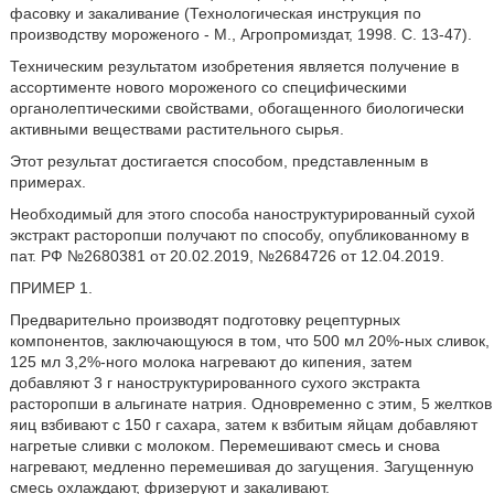
фасовку и закаливание (Технологическая инструкция по
производству мороженого - М., Агропромиздат, 1998. С. 13-47).
Техническим результатом изобретения является получение в
ассортименте нового мороженого со специфическими
органолептическими свойствами, обогащенного биологически
активными веществами растительного сырья.
Этот результат достигается способом, представленным в
примерах.
Необходимый для этого способа наноструктурированный сухой
экстракт расторопши получают по способу, опубликованному в
пат. РФ №2680381 от 20.02.2019, №2684726 от 12.04.2019.
ПРИМЕР 1.
Предварительно производят подготовку рецептурных
компонентов, заключающуюся в том, что 500 мл 20%-ных сливок,
125 мл 3,2%-ного молока нагревают до кипения, затем
добавляют 3 г наноструктурированного сухого экстракта
расторопши в альгинате натрия. Одновременно с этим, 5 желтков
яиц взбивают с 150 г сахара, затем к взбитым яйцам добавляют
нагретые сливки с молоком. Перемешивают смесь и снова
нагревают, медленно перемешивая до загущения. Загущенную
смесь охлаждают, фризеруют и закаливают.