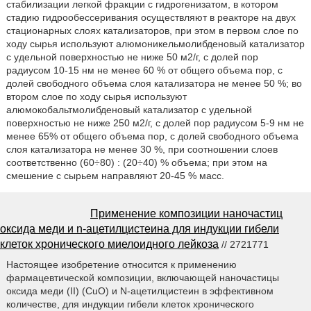
стабилизации легкой фракции с гидрогенизатом, в котором
стадию гидрообессеривания осуществляют в реакторе на двух
стационарных слоях катализаторов, при этом в первом слое по
ходу сырья используют алюмоникельмолибденовый катализатор
с удельной поверхностью не ниже 50 м2/г, с долей пор
радиусом 10-15 нм не менее 60 % от общего объема пор, с
долей свободного объема слоя катализатора не менее 50 %; во
втором слое по ходу сырья используют
алюмокобальтмолибденовый катализатор с удельной
поверхностью не ниже 250 м2/г, с долей пор радиусом 5-9 нм не
менее 65% от общего объема пор, с долей свободного объема
слоя катализатора не менее 30 %, при соотношении слоев
соответственно (60÷80) : (20÷40) % объема; при этом на
смешение с сырьем направляют 20-45 % масс.
Применение композиции наночастиц
оксида меди и n-ацетилцистеина для индукции гибели
клеток хронического миелоидного лейкоза
// 2721771
Настоящее изобретение относится к применению
фармацевтической композиции, включающей наночастицы
оксида меди (II) (CuO) и N-ацетилцистеин в эффективном
количестве, для индукции гибели клеток хронического