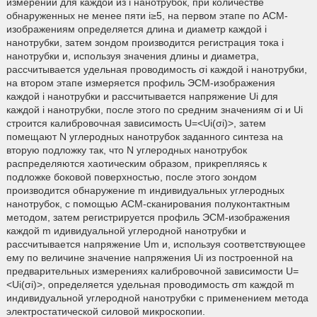
измерений для каждой из i нанотрубок, при количестве
обнаруженных не менее пяти i≥5, на первом этапе по АСМ-
изображениям определяется длина и диаметр каждой i
нанотрубки, затем зондом производится регистрация тока i
нанотрубки и, используя значения длины и диаметра,
рассчитывается удельная проводимость σi каждой i нанотрубки,
на втором этапе измеряется профиль ЭСМ-изображения
каждой i нанотрубки и рассчитывается напряжение Ui для
каждой i нанотрубки, после этого по средним значениям σi и Ui
строится калибровочная зависимость U=<Ui(σi)>, затем
помещают N углеродных нанотрубок заданного синтеза на
вторую подложку так, что N углеродных нанотрубок
распределяются хаотическим образом, прикрепляясь к
подложке боковой поверхностью, после этого зондом
производится обнаружение m индивидуальных углеродных
нанотрубок, с помощью АСМ-сканирования полуконтактным
методом, затем регистрируется профиль ЭСМ-изображения
каждой m идивидуальной углеродной нанотрубки и
рассчитывается напряжение Um и, используя соответствующее
ему по величине значение напряжения Ui из построенной на
предварительных измерениях калибровочной зависимости U=
<Ui(σi)>, определяется удельная проводимость σm каждой m
индивидуальной углеродной нанотрубки с применением метода
электростатической силовой микроскопии.