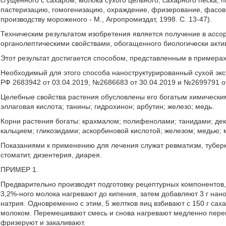
сгущенного с сахаром, молока сухого цельного, сахарного песка, 
пастеризацию, гомогенизацию, охраждение, фризерование, фасовк
производству мороженого - М., Агропромиздат, 1998. С. 13-47).
Техническим результатом изобретения является получение в асс
органолептическими свойствами, обогащенного биологически акт
Этот результат достигается способом, представленным в примерах
Необходимый для этого способа наноструктурированный сухой экст
РФ 2683942 от 03.04.2019, №2686683 от 30.04.2019 и №2699791 от
Целебные свойства растения обусловлены его богатым химическим 
эллаговая кислота; танины; гидрохинон; арбутин; железо; медь.
Корни растения богаты: крахмалом; полифенолами; танидами; дек
кальцием; гликозидами; аскорбиновой кислотой; железом; медью;
Показаниями к применению для лечения служат ревматизм, туберк
стоматит, дизентерия, диарея.
ПРИМЕР 1.
Предварительно производят подготовку рецептурных компонентов,
3,2%-ного молока нагревают до кипения, затем добавляют 3 г нано
натрия. Одновременно с этим, 5 желтков яиц взбивают с 150 г сах
молоком. Перемешивают смесь и снова нагревают медленно пере
фризеруют и закаливают.