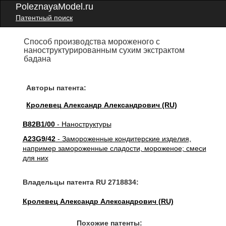
PoleznayaModel.ru
Патентный поиск
Способ производства мороженого с
наноструктурированным сухим экстрактом
бадана
Авторы патента:
Кролевец Александр Александрович (RU)
B82B1/00
- Наноструктуры
A23G9/42
- Замороженные кондитерские изделия,
например замороженные сладости, мороженое; смеси
для них
Владельцы патента RU 2718834:
Кролевец Александр Александрович (RU)
Похожие патенты: