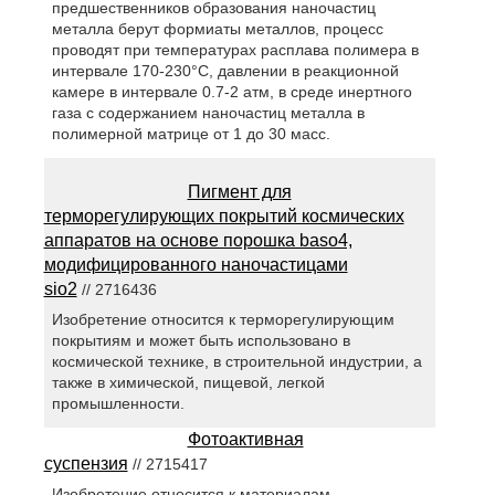
предшественников образования наночастиц
металла берут формиаты металлов, процесс
проводят при температурах расплава полимера в
интервале 170-230°С, давлении в реакционной
камере в интервале 0.7-2 атм, в среде инертного
газа с содержанием наночастиц металла в
полимерной матрице от 1 до 30 масс.
Пигмент для
терморегулирующих покрытий космических
аппаратов на основе порошка baso4,
модифицированного наночастицами
sio2
// 2716436
Изобретение относится к терморегулирующим
покрытиям и может быть использовано в
космической технике, в строительной индустрии, а
также в химической, пищевой, легкой
промышленности.
Фотоактивная
суспензия
// 2715417
Изобретение относится к материалам,