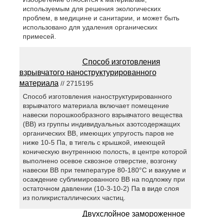
используемым для решения экологических
проблем, в медицине и санитарии, и может быть
использовано для удаления органических
примесей.
Способ изготовления
взрывчатого наноструктурированного
материала
// 2715195
Способ изготовления наноструктурированного
взрывчатого материала включает помещение
навески порошкообразного взрывчатого вещества
(ВВ) из группы индивидуальных азотсодержащих
органических ВВ, имеющих упругость паров не
ниже 10-5 Па, в тигель с крышкой, имеющей
коническую внутреннюю полость, в центре которой
выполнено осевое сквозное отверстие, возгонку
навески ВВ при температуре 80-180°С и вакууме и
осаждение сублимированного ВВ на подложку при
остаточном давлении (10-3-10-2) Па в виде слоя
из поликристаллических частиц.
Двухслойное замороженное