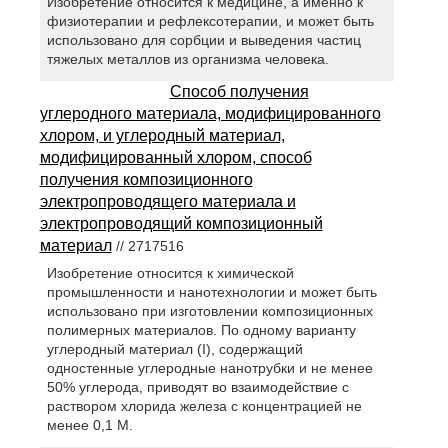
Изобретение относится к медицине, а именно к
физиотерапии и рефлексотерапии, и может быть
использовано для сорбции и выведения частиц
тяжелых металлов из организма человека.
Способ получения
углеродного материала, модифицированного
хлором, и углеродный материал,
модифицированный хлором, способ
получения композиционного
электропроводящего материала и
электропроводящий композиционный
материал
// 2717516
Изобретение относится к химической
промышленности и нанотехнологии и может быть
использовано при изготовлении композиционных
полимерных материалов. По одному варианту
углеродный материал (I), содержащий
одностенные углеродные нанотрубки и не менее
50% углерода, приводят во взаимодействие с
раствором хлорида железа с концентрацией не
менее 0,1 М.