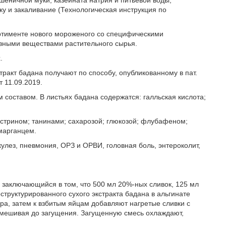
пшеничной муки, казеината натрия и питьевой воды,
у и закаливание (Технологическая инструкция по
ортименте нового мороженого со специфическими
ивными веществами растительного сырья.
.
ракт бадана получают по способу, опубликованному в пат.
 11.09.2019.
составом. В листьях бадана содержатся: галльская кислота;
стрином; танинами; сахарозой; глюкозой; флубафеном;
 марганцем.
улез, пневмония, ОРЗ и ОРВИ, головная боль, энтероколит,
 заключающийся в том, что 500 мл 20%-ных сливок, 125 мл
структурированного сухого экстракта бадана в альгинате
ара, затем к взбитым яйцам добавляют нагретые сливки с
мешивая до загущения. Загущенную смесь охлаждают,