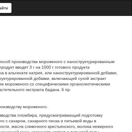
айти
пособ производства мороженого с наноструктурированным
одукт вводят 3 г на 1000 г готового продукта
а в альгинате натрия, или наноструктурированной добавки,
руктурированной добавки, включающей сухой экстракт
ние мороженого со специфическими органолептическими
тительного экстракта бадана. 6 пр.
роизводству мороженого.
изводства пломбира, предусматривающий подготовку
о с сахаром, сахарного песка и питьевой воды в
ости, масла сливочного крестьянского, молока нежирного