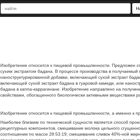
Н
Изобретение относится к пищевой промышленности. Предложен с
сухим экстрактом бадана. В процессе производства в получаемый пр
наноструктурированной добавки, включающей сухой экстракт бадан
включающей сухой экстракт бадана в гуаровой камеди, или наност
бадана в каппа-каррагинане. Изобретение направлено на получе
свойствами, обогащенного биологически активными веществами рас
Изобретение относится к пищевой промышленности, а именно к п
Наиболее близким по технической сущности является способ про
рецептурных компонентов, смешивание молока цельного сгущенног
соотношении по массе 28:53:19, смешивание сливок 40%-ной жирн