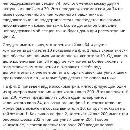
неподдерживаемая секция 74, расположенная между двумя
шатунными шейками 70. Эта неподдерживаемая секция 74 не
имеет соединенного с ней коренного подшипника и,
следовательно, не поддерживается непосредственно какими-
либо внешними компонентами. Более детальное описание
неподдерживаемой секции также будет дано при рассмотрении
фиг. 2.
Следует иметь в виду, что коленчатый вал 34 и другие
компоненты двигателя 10 показаны на фиг. 1 лишь схематически
для облегчения понимания компоновки двигателя 10. Однако на
деле коленчатый вал 34 и другие компоненты более сложны в
геометрическом отношении и включают в себя ряд
дополнительных элементов типа опорных шеек, шатунных шеек,
противовесов и пр., которые буду детальнее описаны ниже.
На фиг. 2 приведен вид в аксонометрии, иллюстрирующий один
из примеров выполнения коленчатого вала 200. Этот коленчатый
вал 200 может представлять собой один из вариантов
коленчатого вала 34, показанного на фиг. 1 и, соответственно,
может быть включен в состав двигателя 10, который показан на
той же фиг. 1. Как видно на фиг. 2, коленчатый вал 200 имеет три
опорных шейки 202 и три шатунных шейки 204. Говоря
конкретнее, в состав коленчатого вала 200 входят первая