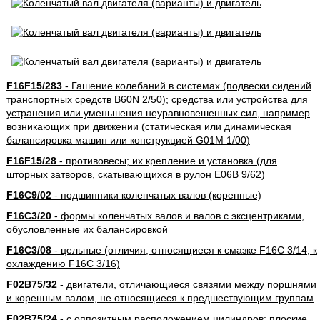
F16F15/283
- Гашение колебаний в системах (подвески сидений
транспортных средств B60N 2/50); средства или устройства для
устранения или уменьшения неуравновешенных сил, например
возникающих при движении (статическая или динамическая
балансировка машин или конструкцией G01M 1/00)
F16F15/28
- противовесы; их крепление и установка (для
шторных затворов, скатывающихся в рулон E06B 9/62)
F16C9/02
- подшипники коленчатых валов (коренные)
F16C3/20
- формы коленчатых валов и валов с эксцентриками,
обусловленные их балансировкой
F16C3/08
- цельные (отличия, относящиеся к смазке F16C 3/14, к
охлаждению F16C 3/16)
F02B75/32
- двигатели, отличающиеся связями между поршнями
и коренным валом, не относящиеся к предшествующим группам
F02B75/24
- с оппозитным расположением цилиндров; плоские