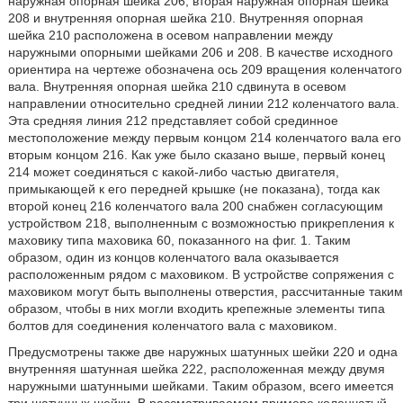
наружная опорная шейка 206, вторая наружная опорная шейка
208 и внутренняя опорная шейка 210. Внутренняя опорная
шейка 210 расположена в осевом направлении между
наружными опорными шейками 206 и 208. В качестве исходного
ориентира на чертеже обозначена ось 209 вращения коленчатого
вала. Внутренняя опорная шейка 210 сдвинута в осевом
направлении относительно средней линии 212 коленчатого вала.
Эта средняя линия 212 представляет собой срединное
местоположение между первым концом 214 коленчатого вала его
вторым концом 216. Как уже было сказано выше, первый конец
214 может соединяться с какой-либо частью двигателя,
примыкающей к его передней крышке (не показана), тогда как
второй конец 216 коленчатого вала 200 снабжен согласующим
устройством 218, выполненным с возможностью прикрепления к
маховику типа маховика 60, показанного на фиг. 1. Таким
образом, один из концов коленчатого вала оказывается
расположенным рядом с маховиком. В устройстве сопряжения с
маховиком могут быть выполнены отверстия, рассчитанные таким
образом, чтобы в них могли входить крепежные элементы типа
болтов для соединения коленчатого вала с маховиком.
Предусмотрены также две наружных шатунных шейки 220 и одна
внутренняя шатунная шейка 222, расположенная между двумя
наружными шатунными шейками. Таким образом, всего имеется