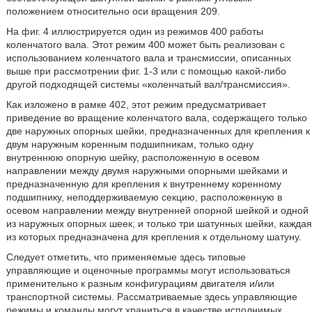
положением относительно оси вращения 209.
На фиг. 4 иллюстрируется один из режимов 400 работы
коленчатого вала. Этот режим 400 может быть реализован с
использованием коленчатого вала и трансмиссии, описанных
выше при рассмотрении фиг. 1-3 или с помощью какой-либо
другой подходящей системы «коленчатый вал/трансмиссия».
Как изложено в рамке 402, этот режим предусматривает
приведение во вращение коленчатого вала, содержащего только
две наружных опорных шейки, предназначенных для крепления к
двум наружным коренным подшипникам, только одну
внутреннюю опорную шейку, расположенную в осевом
направлении между двумя наружными опорными шейками и
предназначенную для крепления к внутреннему коренному
подшипнику, неподдерживаемую секцию, расположенную в
осевом направлении между внутренней опорной шейкой и одной
из наружных опорных шеек; и только три шатунных шейки, каждая
из которых предназначена для крепления к отдельному шатуну.
Следует отметить, что применяемые здесь типовые
управляющие и оценочные программы могут использоваться
применительно к разным конфигурациям двигателя и/или
транспортной системы. Рассматриваемые здесь управляющие
режимы и команды могут храниться в качестве исполнимых