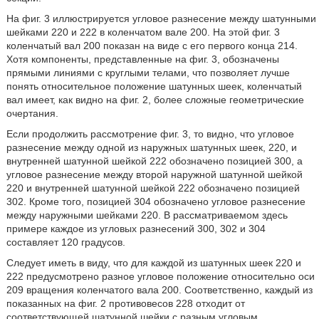
На фиг. 3 иллюстрируется угловое разнесение между шатунными
шейками 220 и 222 в коленчатом вале 200. На этой фиг. 3
коленчатый вал 200 показан на виде с его первого конца 214.
Хотя компоненты, представленные на фиг. 3, обозначены
прямыми линиями с круглыми телами, что позволяет лучше
понять относительное положение шатунных шеек, коленчатый
вал имеет, как видно на фиг. 2, более сложные геометрические
очертания.
Если продолжить рассмотрение фиг. 3, то видно, что угловое
разнесение между одной из наружных шатунных шеек, 220, и
внутренней шатунной шейкой 222 обозначено позицией 300, а
угловое разнесение между второй наружной шатунной шейкой
220 и внутренней шатунной шейкой 222 обозначено позицией
302. Кроме того, позицией 304 обозначено угловое разнесение
между наружными шейками 220. В рассматриваемом здесь
примере каждое из угловых разнесений 300, 302 и 304
составляет 120 градусов.
Следует иметь в виду, что для каждой из шатунных шеек 220 и
222 предусмотрено разное угловое положение относительно оси
209 вращения коленчатого вала 200. Соответственно, каждый из
показанных на фиг. 2 противовесов 228 отходит от
соответствующей шатунной шейки с разным угловым