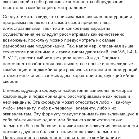
включающей в себя различные компоненты оборудования
двигателя в комбинации с контроллером.
Следует иметь в виду, что описываемые здесь конфигурации и
программы являются по самой своей природе лишь
иллюстративными, так что эти конкретные варианты
осуществления не следует рассматривать как единственно
возможные, поскольку можно предусмотреть их самые
разнообразные модификации. Так, например, описанная выше
технология применима и к таким типам двигателей, как V-6, I-4, I-
6, V-12, оппозитный четырехцилиндровый и др. Предмет
настоящего изобретения охватывает все новые и неочевидные
комбинации и подкомбинации различных систем и конфигураций,
а также иных описываемых здесь характеристик, функций и/или
свойств.
В нижеследующей формуле изобретения заявлены некоторые
комбинации и подкомбинации, рассматриваемые как новые и
неочевидные. Эта формула может относиться либо к «какому-
либо» элементу, либо к «первому» элементу, либо к их
эквивалентам. Эту формулу следует понимать как включающую в
себя объединение одного или большего количества таких
элементов без требования наличия или исключения возможности
наличия двух или большего количества таких элементов.
Предусмотрена возможность заявить иные комбинации и