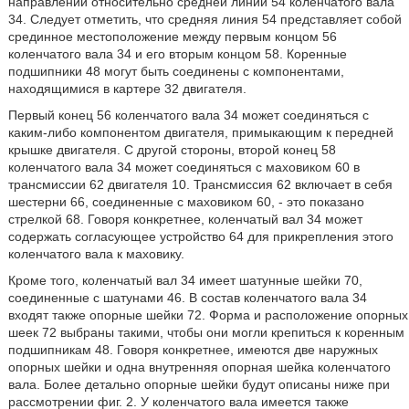
направлении относительно средней линии 54 коленчатого вала
34. Следует отметить, что средняя линия 54 представляет собой
срединное местоположение между первым концом 56
коленчатого вала 34 и его вторым концом 58. Коренные
подшипники 48 могут быть соединены с компонентами,
находящимися в картере 32 двигателя.
Первый конец 56 коленчатого вала 34 может соединяться с
каким-либо компонентом двигателя, примыкающим к передней
крышке двигателя. С другой стороны, второй конец 58
коленчатого вала 34 может соединяться с маховиком 60 в
трансмиссии 62 двигателя 10. Трансмиссия 62 включает в себя
шестерни 66, соединенные с маховиком 60, - это показано
стрелкой 68. Говоря конкретнее, коленчатый вал 34 может
содержать согласующее устройство 64 для прикрепления этого
коленчатого вала к маховику.
Кроме того, коленчатый вал 34 имеет шатунные шейки 70,
соединенные с шатунами 46. В состав коленчатого вала 34
входят также опорные шейки 72. Форма и расположение опорных
шеек 72 выбраны такими, чтобы они могли крепиться к коренным
подшипникам 48. Говоря конкретнее, имеются две наружных
опорных шейки и одна внутренняя опорная шейка коленчатого
вала. Более детально опорные шейки будут описаны ниже при
рассмотрении фиг. 2. У коленчатого вала имеется также