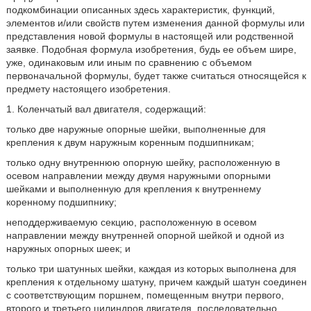
подкомбинации описанных здесь характеристик, функций,
элементов и/или свойств путем изменения данной формулы или
представления новой формулы в настоящей или родственной
заявке. Подобная формула изобретения, будь ее объем шире,
уже, одинаковым или иным по сравнению с объемом
первоначальной формулы, будет также считаться относящейся к
предмету настоящего изобретения.
1. Коленчатый вал двигателя, содержащий:
только две наружные опорные шейки, выполненные для
крепления к двум наружным коренным подшипникам;
только одну внутреннюю опорную шейку, расположенную в
осевом направлении между двумя наружными опорными
шейками и выполненную для крепления к внутреннему
коренному подшипнику;
неподдерживаемую секцию, расположенную в осевом
направлении между внутренней опорной шейкой и одной из
наружных опорных шеек; и
только три шатунных шейки, каждая из которых выполнена для
крепления к отдельному шатуну, причем каждый шатун соединен
с соответствующим поршнем, помещенным внутри первого,
второго и третьего цилиндров двигателя, последовательно