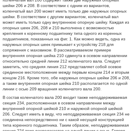
Коленчатый вал 200 содержит также две наружных опорных
шейки 206 и 208. В соответствии с одним из вариантов,
коленчатый вал 200 может иметь только две наружных опорных
шейки. В соответствии с другим вариантом, коленчатый вал
может иметь только одну внутреннюю опорную шейку. Каждая из
опорных шеек 206, 208 и 210 выполнена с возможностью
крепления к коренному подшипнику типа одного из коренных
подшипников, показанных на фиг. 1. Как можно видеть, одна из
наружных опорных шеек примыкает к устройству 218 для
сопряжения с маховиком. В рассматриваемом примере
внутренняя опорная шейка 210 сдвинута в осевом направлении
относительно средней линии 212 коленчатого вала. Следует
заметить, что средняя линия 212 представляет собой осевое
срединное местоположение между первым концом 214 и вторым
концом 216. Кроме того, обе наружных опорных шейки 206 и 208,
а также внутренняя опорная шейка 210 располагается по одной
линии с осью 209 вращения коленчатого вала 200.
В состав коленчатого вала 200 входит также неподдерживаемая
секция 234, расположенная в осевом направлении между
внутренней опорной шейкой 210 и наружной опорной шейкой
206. Следует иметь в виду, что неподдерживаемая секция 234 не
соединена непосредственно ни с какой несущей конструкцией
типа коренного подшипника. Таким образом, неподдерживаемая
секция 224 тоже располагается на одной линии с осью. Говоря