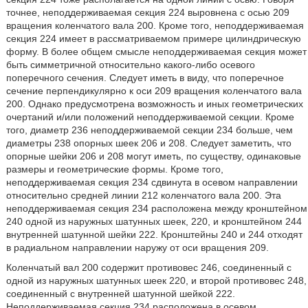
точнее, неподдерживаемая секция 224 выровнена с осью 209
вращения коленчатого вала 200. Кроме того, неподдерживаемая
секция 224 имеет в рассматриваемом примере цилиндрическую
форму. В более общем смысле неподдерживаемая секция может
быть симметричной относительно какого-либо осевого
поперечного сечения. Следует иметь в виду, что поперечное
сечение перпендикулярно к оси 209 вращения коленчатого вала
200. Однако предусмотрена возможность и иных геометрических
очертаний и/или положений неподдерживаемой секции. Кроме
того, диаметр 236 неподдерживаемой секции 234 больше, чем
диаметры 238 опорных шеек 206 и 208. Следует заметить, что
опорные шейки 206 и 208 могут иметь, по существу, одинаковые
размеры и геометрические формы. Кроме того,
неподдерживаемая секция 234 сдвинута в осевом направлении
относительно средней линии 212 коленчатого вала 200. Эта
неподдерживаемая секция 234 расположена между кронштейном
240 одной из наружных шатунных шеек, 220, и кронштейном 244
внутренней шатунной шейки 222. Кронштейны 240 и 244 отходят
в радиальном направлении наружу от оси вращения 209.
Коленчатый вал 200 содержит противовес 246, соединенный с
одной из наружных шатунных шеек 220, и второй противовес 248,
соединенный с внутренней шатунной шейкой 222.
Неподдерживаемая секция 234 расположена в осевом