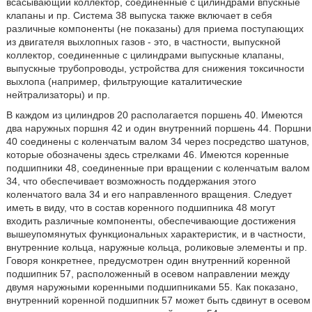
всасывающий коллектор, соединенные с цилиндрами впускные
клапаны и пр. Система 38 выпуска также включает в себя
различные компоненты (не показаны) для приема поступающих
из двигателя выхлопных газов - это, в частности, выпускной
коллектор, соединенные с цилиндрами выпускные клапаны,
выпускные трубопроводы, устройства для снижения токсичности
выхлопа (например, фильтрующие каталитические
нейтрализаторы) и пр.
В каждом из цилиндров 20 располагается поршень 40. Имеются
два наружных поршня 42 и один внутренний поршень 44. Поршни
40 соединены с коленчатым валом 34 через посредство шатунов,
которые обозначены здесь стрелками 46. Имеются коренные
подшипники 48, соединенные при вращении с коленчатым валом
34, что обеспечивает возможность поддержания этого
коленчатого вала 34 и его направленного вращения. Следует
иметь в виду, что в состав коренного подшипника 48 могут
входить различные компоненты, обеспечивающие достижения
вышеупомянутых функциональных характеристик, и в частности,
внутренние кольца, наружные кольца, роликовые элементы и пр.
Говоря конкретнее, предусмотрен один внутренний коренной
подшипник 57, расположенный в осевом направлении между
двумя наружными коренными подшипниками 55. Как показано,
внутренний коренной подшипник 57 может быть сдвинут в осевом