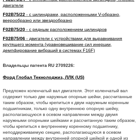
двигатели
F02B75/22
- с цилиндрами, расположенными V-образно,
веерообразно или звездообразно
F02B75/20
- с рядным расположением цилиндров
F02B75/06
- двигатели с устройствами для выравнивания
крутящего момента (уравновешивание сил инерции,
демпфирование вибраций в системах F16F)
Владельцы патента RU 2709226:
Форд Глобал Текнолоджиз, ЛЛК (US)
Предложен коленчатый вал двигателя. Этот коленчатый вал
содержит только две наружные опорные шейки, рассчитанные
таким образом, чтобы крепиться к двум наружным коренным
подшипникам, только одну внутреннюю опорную шейку,
располагающуюся в осевом направлении между двумя
наружными опорными шейками и рассчитанную таким образом,
чтобы крепиться к внутреннему коренному подшипнику,
неподдерживаемую секцию, располагающуюся в осевом
направлении между внутренней опорной шейкой и одной из