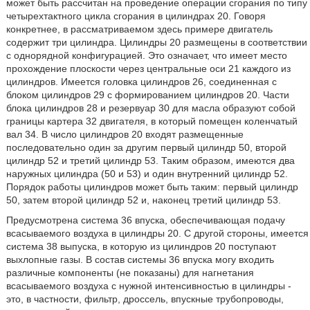
может быть рассчитан на проведение операции сгорания по типу
четырехтактного цикла сгорания в цилиндрах 20. Говоря
конкретнее, в рассматриваемом здесь примере двигатель
содержит три цилиндра. Цилиндры 20 размещены в соответствии
с однорядной конфигурацией. Это означает, что имеет место
прохождение плоскости через центральные оси 21 каждого из
цилиндров. Имеется головка цилиндров 26, соединенная с
блоком цилиндров 29 с формированием цилиндров 20. Части
блока цилиндров 28 и резервуар 30 для масла образуют собой
границы картера 32 двигателя, в который помещен коленчатый
вал 34. В число цилиндров 20 входят размещенные
последовательно один за другим первый цилиндр 50, второй
цилиндр 52 и третий цилиндр 53. Таким образом, имеются два
наружных цилиндра (50 и 53) и один внутренний цилиндр 52.
Порядок работы цилиндров может быть таким: первый цилиндр
50, затем второй цилиндр 52 и, наконец третий цилиндр 53.
Предусмотрена система 36 впуска, обеспечивающая подачу
всасываемого воздуха в цилиндры 20. С другой стороны, имеется
система 38 выпуска, в которую из цилиндров 20 поступают
выхлопные газы. В состав системы 36 впуска могу входить
различные компоненты (не показаны) для нагнетания
всасываемого воздуха с нужной интенсивностью в цилиндры -
это, в частности, фильтр, дроссель, впускные трубопроводы,