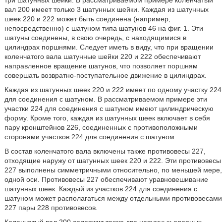
три шатунных шейки. В рассматриваемом примере коленчатый
вал 200 имеет только 3 шатунных шейки. Каждая из шатунных
шеек 220 и 222 может быть соединена (например,
непосредственно) с шатуном типа шатунов 46 на фиг. 1. Эти
шатуны соединены, в свою очередь, с находящимися в
цилиндрах поршнями. Следует иметь в виду, что при вращении
коленчатого вала шатунные шейки 220 и 222 обеспечивают
направленное вращение шатунов, что позволяет поршням
совершать возвратно-поступательное движение в цилиндрах.
Каждая из шатунных шеек 220 и 222 имеет по одному участку 224
для соединения с шатуном. В рассматриваемом примере эти
участки 224 для соединения с шатуном имеют цилиндрическую
форму. Кроме того, каждая из шатунных шеек включает в себя
пару кронштейнов 226, соединенных с противоположными
сторонами участков 224 для соединения с шатуном.
В состав коленчатого вала включены также противовесы 227,
отходящие наружу от шатунных шеек 220 и 222. Эти противовесы
227 выполнены симметричными относительно, по меньшей мере,
одной оси. Противовесы 227 обеспечивают уравновешивание
шатунных шеек. Каждый из участков 224 для соединения с
шатуном может располагаться между отдельными противовесами
227 пары 228 противовесов.