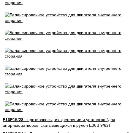
F16F15/28
- противовесы; их крепление и установка (для
шторных затворов, скатывающихся в рулон E06B 9/62)