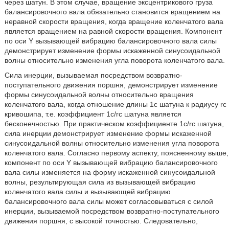
через шатун. В этом случае, вращение эксцентрикового груза
балансировочного вала обязательно становится вращением на
неравной скорости вращения, когда вращение коленчатого вала
является вращением на равной скорости вращения. Компонент
по оси Y вызывающей вибрацию балансировочного вала силы
демонстрирует изменение формы искаженной синусоидальной
волны относительно изменения угла поворота коленчатого вала.
Сила инерции, вызываемая посредством возвратно-
поступательного движения поршня, демонстрирует изменение
формы синусоидальной волны относительно вращения
коленчатого вала, когда отношение длины 1c шатуна к радиусу rc
кривошипа, т.е. коэффициент 1c/rc шатуна является
бесконечностью. При практическом коэффициенте 1c/rc шатуна,
сила инерции демонстрирует изменение формы искаженной
синусоидальной волны относительно изменения угла поворота
коленчатого вала. Согласно первому аспекту, поясненному выше,
компонент по оси Y вызывающей вибрацию балансировочного
вала силы изменяется на форму искаженной синусоидальной
волны, результирующая сила из вызывающей вибрацию
коленчатого вала силы и вызывающей вибрацию
балансировочного вала силы может согласовываться с силой
инерции, вызываемой посредством возвратно-поступательного
движения поршня, с высокой точностью. Следовательно,