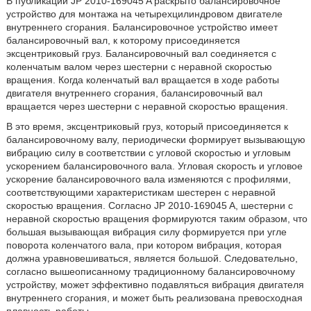
В публикации JP 2010-169045 A раскрыто балансировочное
устройство для монтажа на четырехцилиндровом двигателе
внутреннего сгорания. Балансировочное устройство имеет
балансировочный вал, к которому присоединяется
эксцентриковый груз. Балансировочный вал соединяется с
коленчатым валом через шестерни с неравной скоростью
вращения. Когда коленчатый вал вращается в ходе работы
двигателя внутреннего сгорания, балансировочный вал
вращается через шестерни с неравной скоростью вращения.
В это время, эксцентриковый груз, который присоединяется к
балансировочному валу, периодически формирует вызывающую
вибрацию силу в соответствии с угловой скоростью и угловым
ускорением балансировочного вала. Угловая скорость и угловое
ускорение балансировочного вала изменяются с профилями,
соответствующими характеристикам шестерен с неравной
скоростью вращения. Согласно JP 2010-169045 A, шестерни с
неравной скоростью вращения формируются таким образом, что
большая вызывающая вибрация силу формируется при угле
поворота коленчатого вала, при котором вибрация, которая
должна уравновешиваться, является большой. Следовательно,
согласно вышеописанному традиционному балансировочному
устройству, может эффективно подавляться вибрация двигателя
внутреннего сгорания, и может быть реализована превосходная