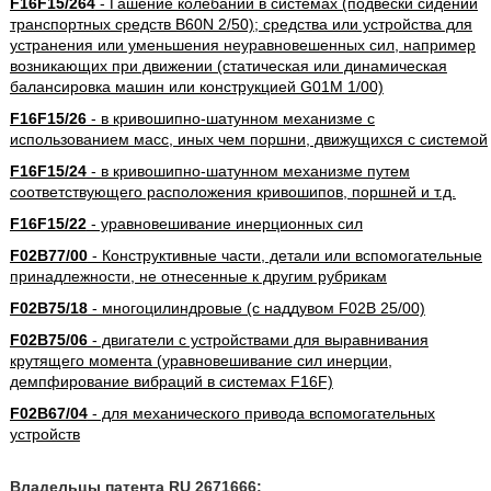
F16F15/264
- Гашение колебаний в системах (подвески сидений
транспортных средств B60N 2/50); средства или устройства для
устранения или уменьшения неуравновешенных сил, например
возникающих при движении (статическая или динамическая
балансировка машин или конструкцией G01M 1/00)
F16F15/26
- в кривошипно-шатунном механизме с
использованием масс, иных чем поршни, движущихся с системой
F16F15/24
- в кривошипно-шатунном механизме путем
соответствующего расположения кривошипов, поршней и т.д.
F16F15/22
- уравновешивание инерционных сил
F02B77/00
- Конструктивные части, детали или вспомогательные
принадлежности, не отнесенные к другим рубрикам
F02B75/18
- многоцилиндровые (с наддувом F02B 25/00)
F02B75/06
- двигатели с устройствами для выравнивания
крутящего момента (уравновешивание сил инерции,
демпфирование вибраций в системах F16F)
F02B67/04
- для механического привода вспомогательных
устройств
Владельцы патента RU 2671666: