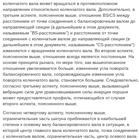
коленчатого вала может вращаться в противоположном
направлении относительно коленчатого вала. Дополнительно, в
третьем аспекте, поясненном выше, отношение BS/CS между
расстоянием от точки соединения с балансировочным валом до
направляющей секции (в дальнейшем в этом документе,
называемым "BS-расстоянием") и расстоянием от точки
соединения с коленчатым валом до направляющей секции (в
дальнейшем в этом документе, называемым "CS-расстоянием")
изменяется с вращением коленчатого вала. Во втором аспекте,
поясненном выше, отношение всегда является постоянным. На
основе принципа рычага, по мере того, как вышеописанное
отношение увеличивается больше, изменение угла поворота
балансировочного вала, сопровождающее изменение угла
поворота коленчатого вала, становится большим. Следовательно,
согласно третьему аспекту, поясненному выше, вызывающей
вибрацию силе для уравновешивания силы инерции поршня
может предоставляться профиль, отличающийся от случая
второго аспекта, поясненного выше.
Согласно четвертому аспекту, поясненному выше,
ограничительная часть шатуна приближается в наибольшей
степени к осевому валу балансировочного вала в ситуации, в
которой центр главного вала коленчатого вала, точка соединения
с коленчатым валом, ограничительная часть, центр осевого вала