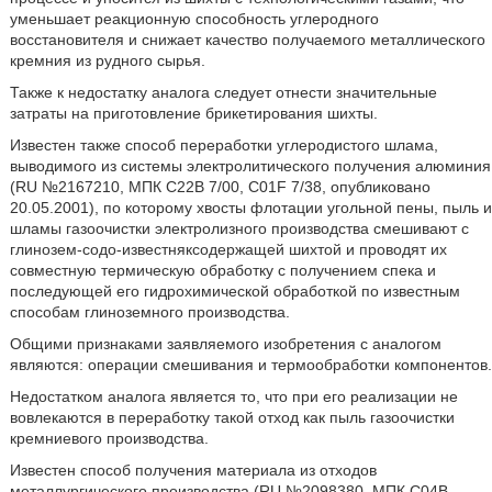
уменьшает реакционную способность углеродного
восстановителя и снижает качество получаемого металлического
кремния из рудного сырья.
Также к недостатку аналога следует отнести значительные
затраты на приготовление брикетирования шихты.
Известен также способ переработки углеродистого шлама,
выводимого из системы электролитического получения алюминия
(RU №2167210, МПК С22В 7/00, C01F 7/38, опубликовано
20.05.2001), по которому хвосты флотации угольной пены, пыль и
шламы газоочистки электролизного производства смешивают с
глинозем-содо-известняксодержащей шихтой и проводят их
совместную термическую обработку с получением спека и
последующей его гидрохимической обработкой по известным
способам глиноземного производства.
Общими признаками заявляемого изобретения с аналогом
являются: операции смешивания и термообработки компонентов.
Недостатком аналога является то, что при его реализации не
вовлекаются в переработку такой отход как пыль газоочистки
кремниевого производства.
Известен способ получения материала из отходов
металлургического производства (RU №2098380, МПК С04В