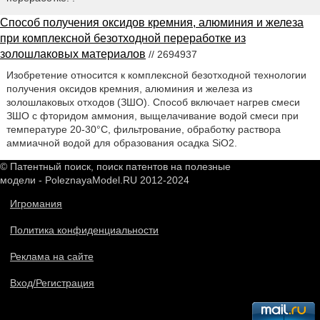
Способ получения оксидов кремния, алюминия и железа
при комплексной безотходной переработке из
золошлаковых материалов
// 2694937
Изобретение относится к комплексной безотходной технологии
получения оксидов кремния, алюминия и железа из
золошлаковых отходов (ЗШО). Способ включает нагрев смеси
ЗШО с фторидом аммония, выщелачивание водой смеси при
температуре 20-30°С, фильтрование, обработку раствора
аммиачной водой для образования осадка SiO2.
© Патентный поиск, поиск патентов на полезные
модели - PoleznayaModel.RU 2012-2024
Игромания
Политика конфиденциальности
Реклама на сайте
Вход/Регистрация