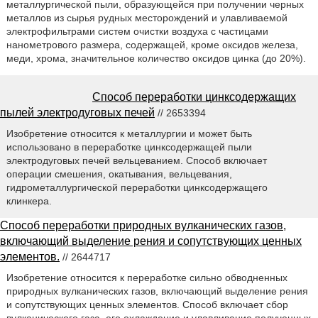
металлургической пыли, образующейся при получении черных
металлов из сырья рудных месторождений и улавливаемой
электрофильтрами систем очистки воздуха с частицами
нанометрового размера, содержащей, кроме оксидов железа,
меди, хрома, значительное количество оксидов цинка (до 20%).
Способ переработки цинксодержащих
пылей электродуговых печей
// 2653394
Изобретение относится к металлургии и может быть
использовано в переработке цинксодержащей пыли
электродуговых печей вельцеванием. Способ включает
операции смешения, окатывания, вельцевания,
гидрометаллургической переработки цинксодержащего
клинкера.
Способ переработки природных вулканических газов,
включающий выделение рения и сопутствующих ценных
элементов.
// 2644717
Изобретение относится к переработке сильно обводненных
природных вулканических газов, включающий выделение рения
и сопутствующих ценных элементов. Способ включает сбор
вулканического газа, его охлаждение и улавливание полученных