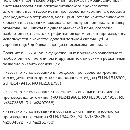
получения технического кремния, включает смешивание пыли
системы газоочистки электролитического производства
алюминия, пыли газоочистки производства кремния с отсевами
углеродистых материалов, частицами отсева кристаллического
кремния и связующим, окомкование полученной шихты, плавку
окомкованной шихты в руднотермической печи, согласно
изобретению, пыль электрофильтров кремниевого производства
используется в качестве дополнительной связующей и
упрочняющей добавки в процессе окомкования шихты.
Сравнительный анализ существенных признаков заявляемого
изобретения с прототипом и другими техническими решениями
позволил выявить следующее:
- известно использование в процессе производства кремния
мелкодисперсных кремнийсодержащих отходов (SU №1518300,
SU №1479415, RU №2151738);
- известно использование в составе шихты пыли газоочистки
производства алюминия (RU №2419661, RU №2005104913, RU
№2472865, RU №2497958);
- известно использование в составе шихты пыли газоочистки
производства кремния (SU №1344735, SU №1535825, RU
№2094372, RU №2151738);