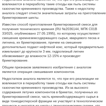
вовлекаются в переработку такие отходы как пыль системы
газоочистки кремниевого производства. Также к недостатку
аналога следует отнести значительные затраты на приготовление
брикетирования шихты.
Известен способ приготовления брикетированной смеси для
получения технического кремния (RU №2036144, МПК С01В
33/025, опубликовано 27.05.1995), по которому осуществляют
смешение кремнеземсодержащего сырья, кварцевого песка и
лигнина, их брикетирование, причем на смешение
дополнительно подают нефтяной кокс, который предварительно
измельчают до крупности 3 мм, гидролизный лигнин
обезвоживают до влажности 12-15% и производят
брикетирование.
Общим признаком заявляемого изобретения с аналогом
является операция смешивания компонентов.
Недостатком аналога является то, что при его реализации не
вовлекаются в переработку такие отходы как пыль системы
газоочистки кремниевого производства. Из-за высокого
содержания летучих компонентов в брикетах, полученных из
брикетированной смеси, часть кремнийсодержащего сырья в
виде тонкодисперсной фракции не участвует в технологическом
процессе и уносится из шихты с технологическими газами, что