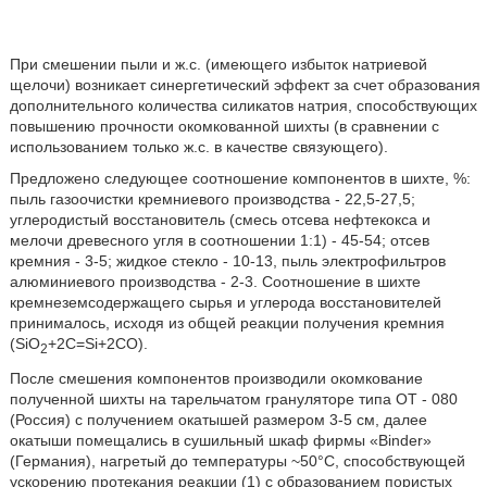
При смешении пыли и ж.с. (имеющего избыток натриевой
щелочи) возникает синергетический эффект за счет образования
дополнительного количества силикатов натрия, способствующих
повышению прочности окомкованной шихты (в сравнении с
использованием только ж.с. в качестве связующего).
Предложено следующее соотношение компонентов в шихте, %:
пыль газоочистки кремниевого производства - 22,5-27,5;
углеродистый восстановитель (смесь отсева нефтекокса и
мелочи древесного угля в соотношении 1:1) - 45-54; отсев
кремния - 3-5; жидкое стекло - 10-13, пыль электрофильтров
алюминиевого производства - 2-3. Соотношение в шихте
кремнеземсодержащего сырья и углерода восстановителей
принималось, исходя из общей реакции получения кремния
(SiO
+2C=Si+2СО).
2
После смешения компонентов производили окомкование
полученной шихты на тарельчатом грануляторе типа ОТ - 080
(Россия) с получением окатышей размером 3-5 см, далее
окатыши помещались в сушильный шкаф фирмы «Binder»
(Германия), нагретый до температуры ~50°С, способствующей
ускорению протекания реакции (1) с образованием пористых