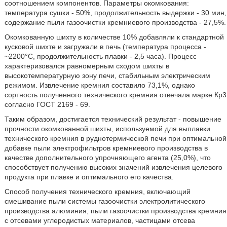
соотношением компонентов. Параметры окомкования:
температура сушки - 50%, продолжительность выдержки - 30 мин,
содержание пыли газоочистки кремниевого производства - 27,5%.
Окомкованную шихту в количестве 10% добавляли к стандартной
кусковой шихте и загружали в печь (температура процесса -
~2200°С, продолжительность плавки - 2,5 часа). Процесс
характеризовался равномерным сходом шихты в
высокотемпературную зону печи, стабильным электрическим
режимом. Извлечение кремния составило 73,1%, однако
сортность полученного технического кремния отвечала марке Кр3
согласно ГОСТ 2169 - 69.
Таким образом, достигается технический результат - повышение
прочности окомкованной шихты, используемой для выплавки
технического кремния в руднотермической печи при оптимальной
добавке пыли электрофильтров кремниевого производства в
качестве дополнительного упрочняющего агента (25,0%), что
способствует получению высоких значений извлечения целевого
продукта при плавке и оптимального его качества.
Способ получения технического кремния, включающий
смешивание пыли системы газоочистки электролитического
производства алюминия, пыли газоочистки производства кремния
с отсевами углеродистых материалов, частицами отсева