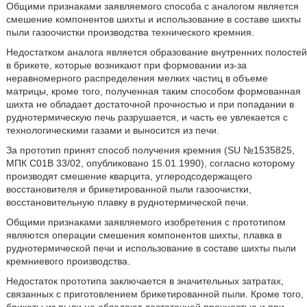
Общими признаками заявляемого способа с аналогом является
смешение компонентов шихты и использование в составе шихты
пыли газоочистки производства технического кремния.
Недостатком аналога является образование внутренних полостей
в брикете, которые возникают при формовании из-за
неравномерного распределения мелких частиц в объеме
матрицы, кроме того, полученная таким способом формованная
шихта не обладает достаточной прочностью и при попадании в
руднотермическую печь разрушается, и часть ее увлекается с
технологическими газами и выносится из печи.
За прототип принят способ получения кремния (SU №1535825,
МПК С01В 33/02, опубликовано 15.01.1990), согласно которому
производят смешение кварцита, углеродсодержащего
восстановителя и брикетированной пыли газоочистки,
восстановительную плавку в руднотермической печи.
Общими признаками заявляемого изобретения с прототипом
являются операции смешения компонентов шихты, плавка в
руднотермической печи и использование в составе шихты пыли
кремниевого производства.
Недостаток прототипа заключается в значительных затратах,
связанных с приготовлением брикетированной пыли. Кроме того,