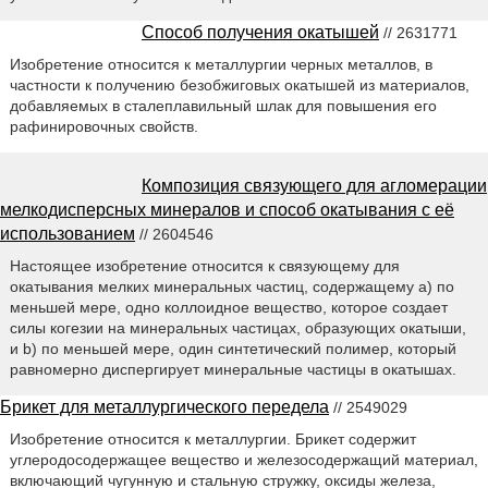
Способ получения окатышей
// 2631771
Изобретение относится к металлургии черных металлов, в
частности к получению безобжиговых окатышей из материалов,
добавляемых в сталеплавильный шлак для повышения его
рафинировочных свойств.
Композиция связующего для агломерации
мелкодисперсных минералов и способ окатывания с её
использованием
// 2604546
Настоящее изобретение относится к связующему для
окатывания мелких минеральных частиц, содержащему а) по
меньшей мере, одно коллоидное вещество, которое создает
силы когезии на минеральных частицах, образующих окатыши,
и b) по меньшей мере, один синтетический полимер, который
равномерно диспергирует минеральные частицы в окатышах.
Брикет для металлургического передела
// 2549029
Изобретение относится к металлургии. Брикет содержит
углеродосодержащее вещество и железосодержащий материал,
включающий чугунную и стальную стружку, оксиды железа,