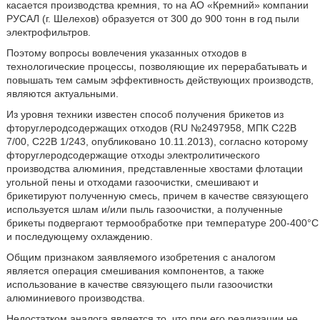
касается производства кремния, то на АО «Кремний» компании
РУСАЛ (г. Шелехов) образуется от 300 до 900 тонн в год пыли
электрофильтров.
Поэтому вопросы вовлечения указанных отходов в
технологические процессы, позволяющие их перерабатывать и
повышать тем самым эффективность действующих производств,
являются актуальными.
Из уровня техники известен способ получения брикетов из
фторуглеродсодержащих отходов (RU №2497958, МПК С22В
7/00, С22В 1/243, опубликовано 10.11.2013), согласно которому
фторуглеродсодержащие отходы электролитического
производства алюминия, представленные хвостами флотации
угольной пены и отходами газоочистки, смешивают и
брикетируют полученную смесь, причем в качестве связующего
используется шлам и/или пыль газоочистки, а полученные
брикеты подвергают термообработке при температуре 200-400°С
и последующему охлаждению.
Общим признаком заявляемого изобретения с аналогом
является операция смешивания компонентов, а также
использование в качестве связующего пыли газоочистки
алюминиевого производства.
Недостатком аналога является то, что при его реализации не