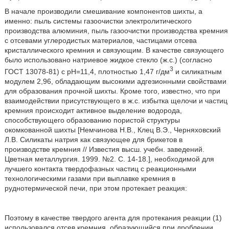
В начале производили смешивание компонентов шихты, а
именно: пыль системы газоочистки электролитического
производства алюминия, пыль газоочистки производства кремния
с отсевами углеродистых материалов, частицами отсева
кристаллического кремния и связующим. В качестве связующего
было использовано натриевое жидкое стекло (ж.с.) (согласно
3
ГОСТ 13078-81) с рН=11,4, плотностью 1,47 г/дм
и силикатным
модулем 2,96, обладающим высокими адгезионными свойствами
для образования прочной шихты. Кроме того, известно, что при
взаимодействии присутствующего в ж.с. избытка щелочи и частиц
кремния происходит активное выделение водорода,
способствующего образованию пористой структуры
окомкованной шихты [Немчинова Н.В., Клец В.Э., Черняховский
Л.В. Силикаты натрия как связующее для брикетов в
производстве кремния // Известия высш. учебн. заведений.
Цветная металлургия. 1999. №2. С. 14-18.], необходимой для
лучшего контакта твердофазных частиц с реакционными
технологическими газами при выплавке кремния в
руднотермической печи, при этом протекает реакция:
Поэтому в качестве твердого агента для протекания реакции (1)
использовался отсев кремния, образующийся при дроблении