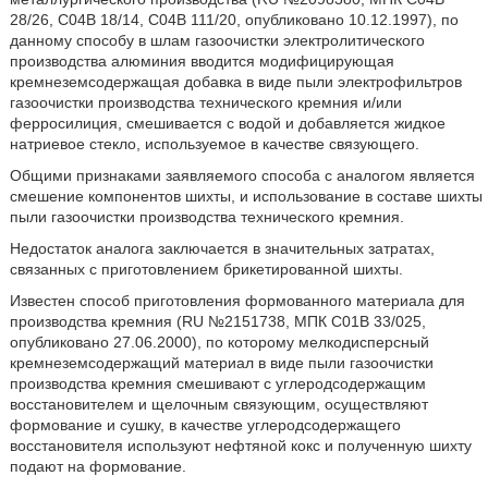
28/26, С04В 18/14, С04В 111/20, опубликовано 10.12.1997), по
данному способу в шлам газоочистки электролитического
производства алюминия вводится модифицирующая
кремнеземсодержащая добавка в виде пыли электрофильтров
газоочистки производства технического кремния и/или
ферросилиция, смешивается с водой и добавляется жидкое
натриевое стекло, используемое в качестве связующего.
Общими признаками заявляемого способа с аналогом является
смешение компонентов шихты, и использование в составе шихты
пыли газоочистки производства технического кремния.
Недостаток аналога заключается в значительных затратах,
связанных с приготовлением брикетированной шихты.
Известен способ приготовления формованного материала для
производства кремния (RU №2151738, МПК С01В 33/025,
опубликовано 27.06.2000), по которому мелкодисперсный
кремнеземсодержащий материал в виде пыли газоочистки
производства кремния смешивают с углеродсодержащим
восстановителем и щелочным связующим, осуществляют
формование и сушку, в качестве углеродсодержащего
восстановителя используют нефтяной кокс и полученную шихту
подают на формование.