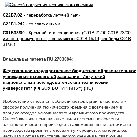
C22B7/02
- переработка летучей пыли
C22B1/242
- со связующими
C01B33/00
- Кремний; его соединения (C01B 21/00,C01B 23/00
имеют преимущество; персиликаты C01B 15/14; карбиды C01B
31/36)
Владельцы патента RU 2703084:
Федеральное государственное бюджетное образовательное
учреждение высшего образования "Иркутский
национальный исследовательский технический
университет" (ФГБОУ ВО "ИРНИТУ") (RU)
Изобретение относится к области металлургии, в частности к
способу получения технического кремния с вовлечением в
процесс отходов алюминиевого и кремниевого производств.
Способ включает смешивание пыли системы газоочистки
электролитического производства алюминия, пыли газоочистки
производства кремния с отсевами углеродистых материалов,
частицами отсева кристаллического кремния и связующим,