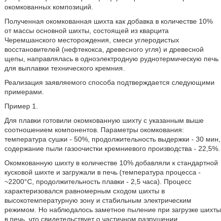
окомкованных композиций.
Полученная окомкованная шихта как добавка в количестве 10%
от массы основной шихты, состоящей из кварцита
Черемшанского месторождения, смеси углеродистых
восстановителей (нефтекокса, древесного угля) и древесной
щепы, направлялась в одноэлектродную руднотермическую печь
для выплавки технического кремния.
Реализация заявляемого способа подтверждается следующими
примерами.
Пример 1.
Для плавки готовили окомкованную шихту с указанным выше
соотношением компонентов. Параметры окомкования:
температура сушки - 50%, продолжительность выдержки - 30 мин,
содержание пыли газоочистки кремниевого производства - 22,5%.
Окомкованную шихту в количестве 10% добавляли к стандартной
кусковой шихте и загружали в печь (температура процесса -
~2200°С, продолжительность плавки - 2,5 часа). Процесс
характеризовался равномерным сходом шихты в
высокотемпературную зону и стабильным электрическим
режимом. Но наблюдалось заметное пыление при загрузке шихты
в печь, что свидетельствует о частичном разрушении