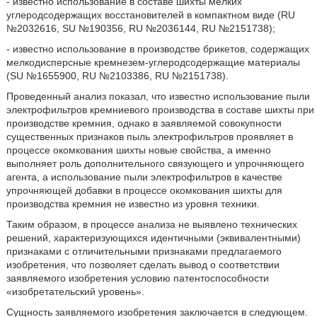
- известно использование в составе шихты мелких
углеродсодержащих восстановителей в компактном виде (RU
№2032616, SU №190356, RU №2036144, RU №2151738);
- известно использование в производстве брикетов, содержащих
мелкодисперсные кремнезем-углеродсодержащие материалы
(SU №1655900, RU №2103386, RU №2151738).
Проведенный анализ показал, что известно использование пыли
электрофильтров кремниевого производства в составе шихты при
производстве кремния, однако в заявляемой совокупности
существенных признаков пыль электрофильтров проявляет в
процессе окомкования шихты новые свойства, а именно
выполняет роль дополнительного связующего и упрочняющего
агента, а использование пыли электрофильтров в качестве
упрочняющей добавки в процессе окомкования шихты для
производства кремния не известно из уровня техники.
Таким образом, в процессе анализа не выявлено технических
решений, характеризующихся идентичными (эквивалентными)
признаками с отличительными признаками предлагаемого
изобретения, что позволяет сделать вывод о соответствии
заявляемого изобретения условию патентоспособности
«изобретательский уровень».
Сущность заявляемого изобретения заключается в следующем.