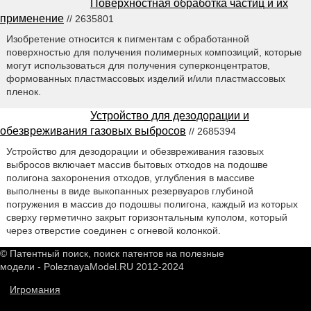
Поверхностная обработка частиц и их
применение
// 2635801
Изобретение относится к пигментам с обработанной
поверхностью для получения полимерных композиций, которые
могут использоваться для получения суперконцентратов,
формованных пластмассовых изделий и/или пластмассовых
пленок.
Устройство для дезодорации и
обезвреживания газовых выбросов
// 2685394
Устройство для дезодорации и обезвреживания газовых
выбросов включает массив бытовых отходов на подошве
полигона захоронения отходов, углубления в массиве
выполнены в виде выкопанных резервуаров глубиной
погружения в массив до подошвы полигона, каждый из которых
сверху герметично закрыт горизонтальным куполом, который
через отверстие соединен с огневой колонкой.
© Патентный поиск, поиск патентов на полезные
модели - PoleznayaModel.RU 2012-2024
Игромания