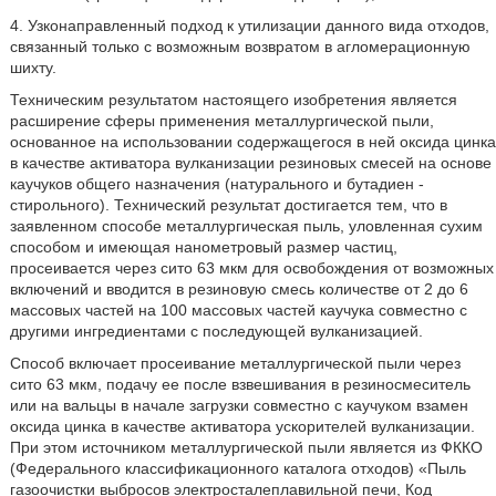
4. Узконаправленный подход к утилизации данного вида отходов,
связанный только с возможным возвратом в агломерационную
шихту.
Техническим результатом настоящего изобретения является
расширение сферы применения металлургической пыли,
основанное на использовании содержащегося в ней оксида цинка
в качестве активатора вулканизации резиновых смесей на основе
каучуков общего назначения (натурального и бутадиен -
стирольного). Технический результат достигается тем, что в
заявленном способе металлургическая пыль, уловленная сухим
способом и имеющая нанометровый размер частиц,
просеивается через сито 63 мкм для освобождения от возможных
включений и вводится в резиновую смесь количестве от 2 до 6
массовых частей на 100 массовых частей каучука совместно с
другими ингредиентами с последующей вулканизацией.
Способ включает просеивание металлургической пыли через
сито 63 мкм, подачу ее после взвешивания в резиносмеситель
или на вальцы в начале загрузки совместно с каучуком взамен
оксида цинка в качестве активатора ускорителей вулканизации.
При этом источником металлургической пыли является из ФККО
(Федерального классификационного каталога отходов) «Пыль
газоочистки выбросов электросталеплавильной печи, Код