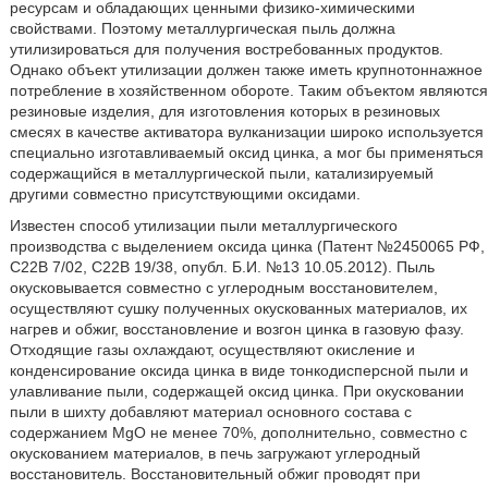
ресурсам и обладающих ценными физико-химическими
свойствами. Поэтому металлургическая пыль должна
утилизироваться для получения востребованных продуктов.
Однако объект утилизации должен также иметь крупнотоннажное
потребление в хозяйственном обороте. Таким объектом являются
резиновые изделия, для изготовления которых в резиновых
смесях в качестве активатора вулканизации широко используется
специально изготавливаемый оксид цинка, а мог бы применяться
содержащийся в металлургической пыли, катализируемый
другими совместно присутствующими оксидами.
Известен способ утилизации пыли металлургического
производства с выделением оксида цинка (Патент №2450065 РФ,
С22В 7/02, С22В 19/38, опубл. Б.И. №13 10.05.2012). Пыль
окусковывается совместно с углеродным восстановителем,
осуществляют сушку полученных окускованных материалов, их
нагрев и обжиг, восстановление и возгон цинка в газовую фазу.
Отходящие газы охлаждают, осуществляют окисление и
конденсирование оксида цинка в виде тонкодисперсной пыли и
улавливание пыли, содержащей оксид цинка. При окусковании
пыли в шихту добавляют материал основного состава с
содержанием MgO не менее 70%, дополнительно, совместно с
окускованием материалов, в печь загружают углеродный
восстановитель. Восстановительный обжиг проводят при