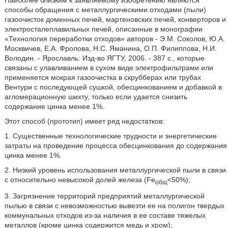
Наиболее близким к заявляемому изобретению являются
способы обращения с металлургическими отходами (пыли)
газоочисток доменных печей, мартеновских печей, конверторов и
электросталеплавильных печей, описанные в монографии
«Технология переработки отходов» авторов - Э.М. Соколов, Ю.А.
Москвичев, Е.А. Фролова, Н.С. Яманина, О.П. Филиппова, Н.И.
Володин. - Ярославль: Изд-во ЯГТУ, 2006. - 387 с., которые
связаны с улавливанием в сухом виде электрофильтрами или
применяется мокрая газоочистка в скрубберах или трубах
Вентури с последующей сушкой, обесцинкованием и добавкой в
агломерационную шихту, только если удается снизить
содержание цинка менее 1%.
Этот способ (прототип) имеет ряд недостатков:
1. Существенные технологические трудности и энергетические
затраты на проведение процесса обесцинкования до содержания
цинка менее 1%.
2. Низкий уровень использования металлургической пыли в связи
с относительно невысокой долей железа (Fe
<50%);
общ
3. Загрязнение территорий предприятий металлургической
пылью в связи с невозможностью вывезти ее на полигон твердых
коммунальных отходов из-за наличия в ее составе тяжелых
металлов (кроме цинка содержится медь и хром);