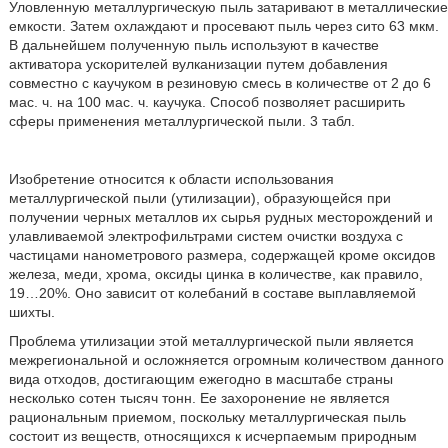
Уловленную металлургическую пыль затаривают в металлические
емкости. Затем охлаждают и просевают пыль через сито 63 мкм.
В дальнейшем полученную пыль используют в качестве
активатора ускорителей вулканизации путем добавления
совместно с каучуком в резиновую смесь в количестве от 2 до 6
мас. ч. на 100 мас. ч. каучука. Способ позволяет расширить
сферы применения металлургической пыли. 3 табл.
Изобретение относится к области использования
металлургической пыли (утилизации), образующейся при
получении черных металлов их сырья рудных месторождений и
улавливаемой электрофильтрами систем очистки воздуха с
частицами нанометрового размера, содержащей кроме оксидов
железа, меди, хрома, оксиды цинка в количестве, как правило,
19…20%. Оно зависит от колебаний в составе выплавляемой
шихты.
Проблема утилизации этой металлургической пыли является
межрегиональной и осложняется огромным количеством данного
вида отходов, достигающим ежегодно в масштабе страны
несколько сотен тысяч тонн. Ее захоронение не является
рациональным приемом, поскольку металлургическая пыль
состоит из веществ, относящихся к исчерпаемым природным