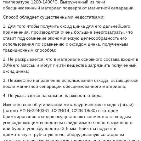
температуре 1200-1400°С. Выгруженный из печи
обесцинкованный материал подвергают магнитной сепарации.
Способ обладает существенными недостатками:
1. Для того чтобы получить оксид цинка для его дальнейшего
применения, производятся очень большие энергозатраты, что
ставит под сомнение экономическую целесообразность его
использования по сравнению с оксидом цинка, полученным
традиционным способом;
2. Не раскрывается, что в материале основного состава входит в
30% его массы, и могут ли эти вещества загрязнить полученный
оксид цинка;
3. Неизвестно направление использования отхода, остающегося
после магнитной сепарации обесцинкованного материала;
4. Не указывается начальная влажность отхода.
Известен способ утилизации металлургических отходов (пыли) -
(патент РФ №2240361, С22В/14, С22В 19/30) в котором
брикетирование отходов осуществляют совместно с твердым
углесодержащим веществом в виде измельченного каменного
или бурого угля крупностью 3-5 мм. Брикеты подают в
прямоточную трубчатую печь, оборудованную со стороны
загрузки топлива кислородными грелками, при этом температура