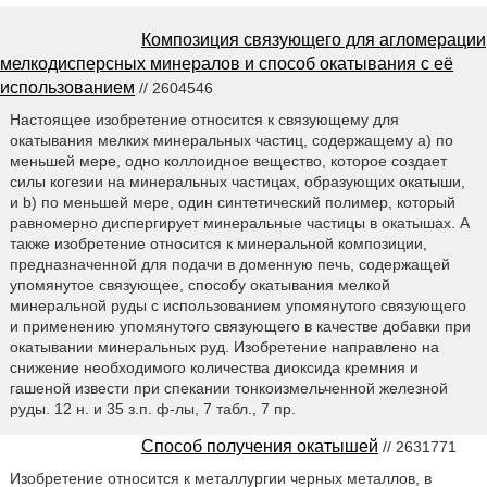
Композиция связующего для агломерации
мелкодисперсных минералов и способ окатывания с её
использованием
// 2604546
Настоящее изобретение относится к связующему для
окатывания мелких минеральных частиц, содержащему а) по
меньшей мере, одно коллоидное вещество, которое создает
силы когезии на минеральных частицах, образующих окатыши,
и b) по меньшей мере, один синтетический полимер, который
равномерно диспергирует минеральные частицы в окатышах. А
также изобретение относится к минеральной композиции,
предназначенной для подачи в доменную печь, содержащей
упомянутое связующее, способу окатывания мелкой
минеральной руды с использованием упомянутого связующего
и применению упомянутого связующего в качестве добавки при
окатывании минеральных руд. Изобретение направлено на
снижение необходимого количества диоксида кремния и
гашеной извести при спекании тонкоизмельченной железной
руды. 12 н. и 35 з.п. ф-лы, 7 табл., 7 пр.
Способ получения окатышей
// 2631771
Изобретение относится к металлургии черных металлов, в