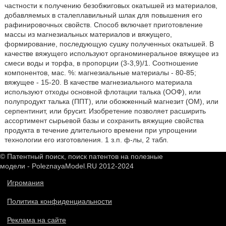
частности к получению безобжиговых окатышей из материалов,
добавляемых в сталеплавильный шлак для повышения его
рафинировочных свойств. Способ включает приготовление
массы из магнезиальных материалов и вяжущего,
формирование, последующую сушку полученных окатышей. В
качестве вяжущего используют органоминеральное вяжущее из
смеси воды и торфа, в пропорции (3-3,9)/1. Соотношение
компонентов, мас. %: магнезиальные материалы - 80-85;
вяжущее - 15-20. В качестве магнезиального материала
используют отходы основной флотации талька (ООФ), или
полупродукт талька (ППТ), или обожженный магнезит (ОМ), или
серпентинит, или брусит. Изобретение позволяет расширить
ассортимент сырьевой базы и сохранить вяжущие свойства
продукта в течение длительного времени при упрощении
технологии его изготовления. 1 з.п. ф-лы, 2 табл.
© Патентный поиск, поиск патентов на полезные
модели - PoleznayaModel.RU 2012-2024
Игромания
Политика конфиденциальности
Реклама на сайте