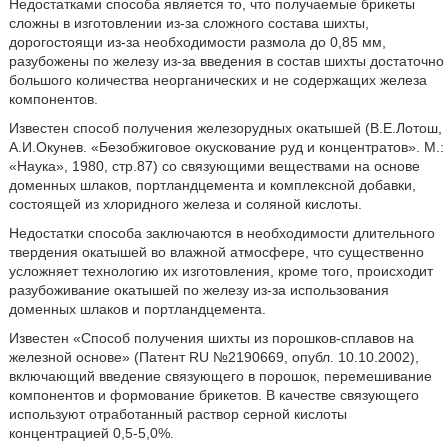
Недостатками способа является то, что получаемые брикеты
сложны в изготовлении из-за сложного состава шихты,
дорогостоящи из-за необходимости размола до 0,85 мм,
разубожены по железу из-за введения в состав шихты достаточно
большого количества неорганических и не содержащих железа
компонентов.
Известен способ получения железорудных окатышей (В.Е.Лотош,
А.И.Окунев. «Безобжиговое окускование руд и концентратов». М.:
«Наука», 1980, стр.87) со связующими веществами на основе
доменных шлаков, портландцемента и комплексной добавки,
состоящей из хлоридного железа и соляной кислоты.
Недостатки способа заключаются в необходимости длительного
твердения окатышей во влажной атмосфере, что существенно
усложняет технологию их изготовления, кроме того, происходит
разубоживание окатышей по железу из-за использования
доменных шлаков и портландцемента.
Известен «Способ получения шихты из порошков-сплавов на
железной основе» (Патент RU №2190669, опубл. 10.10.2002),
включающий введение связующего в порошок, перемешивание
компонентов и формование брикетов. В качестве связующего
используют отработанный раствор серной кислоты
концентрацией 0,5-5,0%.