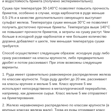
и водостойкость брикета (получено экспериментально).
Сушка при температуре 30-140°C позволяет повысить прочность
брикетов, особенно в случае, когда карбонатов в руде меньше
0,5-1% и в качестве дополнительного связующего выступает
сульфат железа. Температура сушки меньше 30°C не позволяет
получить достаточно прочные брикеты. Температура выше 140°C
не повышает прочности брикетов, а затраты на сушку растут. Чем
больше в исходной руде карбонатов и чем большее количество
дорзина добавляют к шихте, тем меньшая температура сушки
требуется.
Способ осуществляют следующим образом: исходную руду либо
сразу рассеивают на классы крупности, либо предварительно
дробят и потом рассеивают. При этом возможны следующие
варианты.
1. Руда имеет сравнительно равномерное распределение железа
по классам крупности. Тогда руду дробят до 20 мм, рассеивают
на классы крупнее и мельче 5 мм. Класс крупнее 5 мм
используют непосредственно в металлургической переработке,
например, как доменное сырье. Класс мельче 5 мм отправляют
на брикетирование.
2. Железо неравномерно распределено по классам крупности (в
крупных классах железа мало). Тогда из руды отсеивают класс