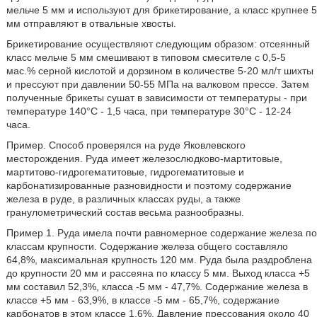
мельче 5 мм и используют для брикетирование, а класс крупнее 5
мм отправляют в отвальные хвосты.
Брикетирование осуществляют следующим образом: отсеянный
класс мельче 5 мм смешивают в типовом смесителе с 0,5-5
мас.% серной кислотой и дорзином в количестве 5-20 мл/т шихты
и прессуют при давлении 50-55 МПа на валковом прессе. Затем
полученные брикеты сушат в зависимости от температуры - при
температуре 140°C - 1,5 часа, при температуре 30°C - 12-24
часа.
Пример. Способ проверялся на руде Яковлевского
месторождения. Руда имеет железослюдково-мартитовые,
мартитово-гидрогематитовые, гидрогематитовые и
карбонатизированные разновидности и поэтому содержание
железа в руде, в различных классах руды, а также
гранулометрический состав весьма разнообразны.
Пример 1. Руда имела почти равномерное содержание железа по
классам крупности. Содержание железа общего составляло
64,8%, максимальная крупность 120 мм. Руда была раздроблена
до крупности 20 мм и рассеяна по классу 5 мм. Выход класса +5
мм составил 52,3%, класса -5 мм - 47,7%. Содержание железа в
классе +5 мм - 63,9%, в классе -5 мм - 65,7%, содержание
карбонатов в этом классе 1,6%. Давление прессования около 40