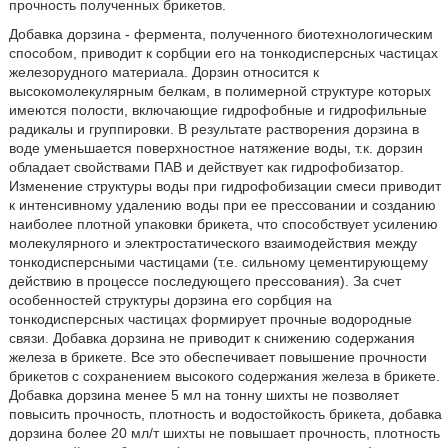
прочность полученных брикетов.
Добавка дорзина - фермента, полученного биотехнологическим
способом, приводит к сорбции его на тонкодисперсных частицах
железорудного материала. Дорзин относится к
высокомолекулярным белкам, в полимерной структуре которых
имеются полости, включающие гидрофобные и гидрофильные
радикалы и группировки. В результате растворения дорзина в
воде уменьшается поверхностное натяжение воды, т.к. дорзин
обладает свойствами ПАВ и действует как гидрофобизатор.
Изменение структуры воды при гидрофобизации смеси приводит
к интенсивному удалению воды при ее прессовании и созданию
наиболее плотной упаковки брикета, что способствует усилению
молекулярного и электростатического взаимодействия между
тонкодисперсными частицами (т.е. сильному цементирующему
действию в процессе последующего прессования). За счет
особенностей структуры дорзина его сорбция на
тонкодисперсных частицах формирует прочные водородные
связи. Добавка дорзина не приводит к снижению содержания
железа в брикете. Все это обеспечивает повышение прочности
брикетов с сохранением высокого содержания железа в брикете.
Добавка дорзина менее 5 мл на тонну шихты не позволяет
повысить прочность, плотность и водостойкость брикета, добавка
дорзина более 20 мл/т шихты не повышает прочность, плотность