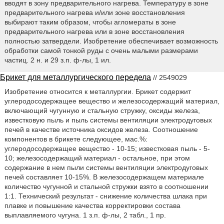
вводят в зону предварительного нагрева. Температуру в зоне
предварительного нагрева и/или зоне восстановления
выбирают таким образом, чтобы агломераты в зоне
предварительного нагрева или в зоне восстановления
полностью затвердели. Изобретение обеспечивает возможность
обработки самой тонкой руды с очень малыми размерами
частиц. 2 н. и 29 з.п. ф-лы, 1 ил.
Брикет для металлургического передела
// 2549029
Изобретение относится к металлургии. Брикет содержит
углеродосодержащее вещество и железосодержащий материал,
включающий чугунную и стальную стружку, оксиды железа,
известковую пыль и пыль системы вентиляции электродуговых
печей в качестве источника оксидов железа. Соотношение
компонентов в брикете следующее, мас.%:
углеродосодержащее вещество - 10-15; известковая пыль - 5-
10; железосодержащий материал - остальное, при этом
содержание в нем пыли системы вентиляции электродуговых
печей составляет 10-15%. В железосодержащем материале
количество чугунной и стальной стружки взято в соотношении
1:1. Технический результат - снижение количества шлака при
плавке и повышение качества корректировки состава
выплавляемого чугуна. 1 з.п. ф-лы, 2 табл., 1 пр.