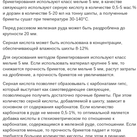
брикетирования используют класс мельче 5 мм, в качестве
связующего используют серную кислоту в количестве 0,5-5 мас.%
и дорзин в количестве 5-20 мл на тонну шихты, а полученные
брикеты сушат при температуре 30-140°C.
Перед рассевом железная руда может быть раздроблена до
крупности 20 мм.
Серная кислота может быть использована в концентрации,
обеспечивающей влажность шихты 8-12%.
Для окускования методом брикетирования используют класс
мельче 5 мм. Если использовать материал крупнее 5 мм, то
снижается прочность брикетов, если мельче 5 мм, растут затраты
на дробление, а прочность брикетов не увеличивается.
Серная кислота позволяет образовывать с карбонатами гипс,
который выступает как самотвердеющее связующее,
позволяющее получить достаточно прочные брикеты. При этом
количество серной кислоты, добавляемой в шихту, зависит в
основном от содержания карбонатов. Если количество
карбонатов в руде не менее 0,5-1%, то оптимальной является
добавка кислоты в стехиометрическом по отношению к
карбонатам, содержащимся в железной руде, соотношении. Если
карбонатов меньше, то прочность брикетов падает и тогда
требуется большее количество кислоты, при этом в реакцию