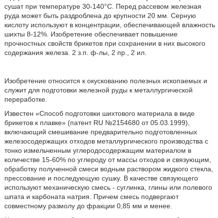
сушат при температуре 30-140°C. Перед рассевом железная
руда может быть раздроблена до крупности 20 мм. Серную
кислоту используют в концентрации, обеспечивающей влажность
шихты 8-12%. Изобретение обеспечивает повышение
прочностных свойств брикетов при сохранении в них высокого
содержания железа. 2 з.п. ф-лы, 2 пр., 2 ил.
Изобретение относится к окускованию полезных ископаемых и
служит для подготовки железной руды к металлургической
переработке.
Известен «Способ подготовки шихтового материала в виде
брикетов к плавке» (патент RU №2154680 от 05.03.1999),
включающий смешивание предварительно подготовленных
железосодержащих отходов металлургического производства с
тонко измельченным углеродосодержащим материалом в
количестве 15-60% по углероду от массы отходов и связующим,
обработку полученной смеси водным раствором жидкого стекла,
прессование и последующую сушку. В качестве связующего
используют механическую смесь - суглинка, глины или полевого
шпата и карбоната натрия. Причем смесь подвергают
совместному размолу до фракции 0,85 мм и менее.