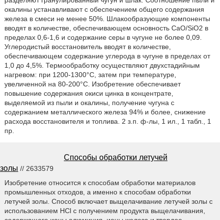
разделяют гранулированный чугун и шлак. Соотношение пыли и
окалины устанавливают с обеспечением общего содержания
железа в смеси не менее 50%. Шлакообразующие компоненты
вводят в количестве, обеспечивающем основность CaO/SiO2 в
пределах 0,6-1,6 и содержание серы в чугуне не более 0,09.
Углеродистый восстановитель вводят в количестве,
обеспечивающем содержание углерода в чугуне в пределах от
1,0 до 4,5%. Термообработку осуществляют двухстадийным
нагревом: при 1200-1300°C, затем при температуре,
увеличенной на 80-200°C. Изобретение обеспечивает
повышение содержания окиси цинка в концентрате,
выделяемой из пыли и окалины, получение чугуна с
содержанием металлического железа 94% и более, снижение
расхода восстановителя и топлива. 2 з.п. ф-лы, 1 ил., 1 табл., 1
пр.
Способы обработки летучей
золы
// 2633579
Изобретение относится к способам обработки материалов
промышленных отходов, а именно к способам обработки
летучей золы. Способ включает выщелачивание летучей золы с
использованием HCl с получением продукта выщелачивания,
содержащего ионы алюминия, ионы железа и твердое