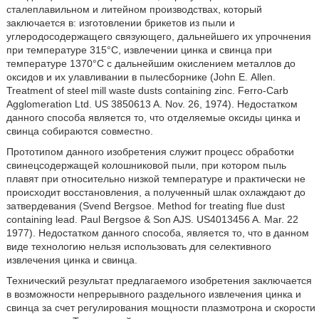
сталеплавильном и литейном производствах, который
заключается в: изготовлении брикетов из пыли и
углеродосодержащего связующего, дальнейшего их упрочнения
при температуре 315°С, извлечении цинка и свинца при
температуре 1370°С с дальнейшим окислением металлов до
оксидов и их улавливании в пылесборнике (John Е. Allen.
Treatment of steel mill waste dusts containing zinc. Ferro-Carb
Agglomeration Ltd. US 3850613 A. Nov. 26, 1974). Недостатком
данного способа является то, что отделяемые оксиды цинка и
свинца собираются совместно.
Прототипом данного изобретения служит процесс обработки
свинецсодержащей колошниковой пыли, при котором пыль
плавят при относительно низкой температуре и практически не
происходит восстановления, а полученный шлак охлаждают до
затвердевания (Svend Bergsoe. Method for treating flue dust
containing lead. Paul Bergsoe & Son AJS. US4013456 A. Mar. 22
1977). Недостатком данного способа, является то, что в данном
виде технологию нельзя использовать для селективного
извлечения цинка и свинца.
Технический результат предлагаемого изобретения заключается
в возможности непрерывного раздельного извлечения цинка и
свинца за счет регулирования мощности плазмотрона и скорости