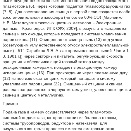
пыли осуществляется за счет использования водоохлаждаемого
плазмотрона (6), через который подается плазмообразующий газ
(7, 8). Для восстановления свинца в первой печи создается слабо
восстановительная атмосфера (не более 60% СО) [Марченко
Н.В. Металлургия тяжелых цветных металлов. - Электронные
данные. - Красноярск: ИПК СФУ, 2009], в результате испаряются
свинец и его оксиды, которые попадают в систему улавливания
паров свинца (11). Очищенная от свинца пыль (13) под углом
(советующим углу естественного откосу электросталеплавильной
пыли) - 51° [Скрябина Л.Я. Атлас промышленных пылей. Части 1-
3. 1981 г.]) через секторный питатель, регулирующий скорость
вращения и обеспечивающий газовый затвор между
реакционными камерами, попадает в реакционную камеру
испарения цинка (16). При прохождении через плазменную дугу
(12) из нее извлекается цинк, который попадает в систему
улавливания паров цинка (22). Очищенный от цинка и свинца
расплав направляется в черную металлургию, уловленные цинк и
свинец в цветную металлургию.
Пример
Подача газа в камеру осуществляется через плазмотрон
системой подачи газа, которая состоит из баллона с газом,
системы трубопроводов, редуктора и натекателя. Для
визуального контроля процесса имеются смотровые окна,