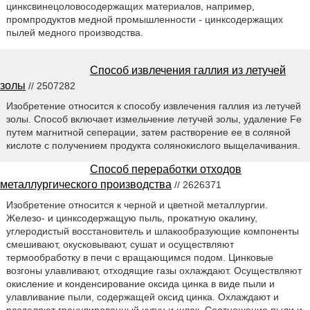
цинксвинецоловосодержащих материалов, например,
промпродуктов медной промышленности - цинксодержащих
пылей медного производства.
Способ извлечения галлия из летучей
золы
// 2507282
Изобретение относится к способу извлечения галлия из летучей
золы. Способ включает измельчение летучей золы, удаление Fe
путем магнитной сеперации, затем растворение ее в соляной
кислоте с получением продукта солянокислого выщелачивания.
Способ переработки отходов
металлургического производства
// 2626371
Изобретение относится к черной и цветной металлургии.
Железо- и цинксодержащую пыль, прокатную окалину,
углеродистый восстановитель и шлакообразующие компоненты
смешивают, окусковывают, сушат и осуществляют
термообработку в печи с вращающимся подом. Цинковые
возгоны улавливают, отходящие газы охлаждают. Осуществляют
окисление и конденсирование оксида цинка в виде пыли и
улавливание пыли, содержащей оксид цинка. Охлаждают и