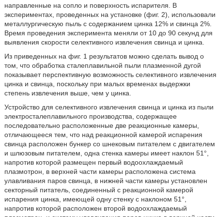
направленные на сопло и поверхность испарителя. В
экспериментах, проведенных на установке (фиг. 2), использовали
металлургическую пыль с содержанием цинка 12% и свинца 2%.
Время проведения эксперимента меняли от 10 до 90 секунд для
выявления скорости селективного извлечения свинца и цинка.
Из приведенных на фиг. 1 результатов можно сделать вывод о
том, что обработка сталеплавильной пыли плазменной дугой
показывает перспективную возможность селективного извлечения
цинка и свинца, поскольку при малых временах выдержки
степень извлечения выше, чем у цинка.
Устройство для селективного извлечения свинца и цинка из пыли
электросталеплавильного производства, содержащее
последовательно расположенные две реакционные камеры,
отличающееся тем, что над реакционной камерой испарения
свинца расположен бункер со шнековым питателем с двигателем
и шлюзовым питателем, одна стенка камеры имеет наклон 51°,
напротив которой размещен первый водоохлаждаемый
плазмотрон, в верхней части камеры расположена система
улавливания паров свинца, в нижней части камеры установлен
секторный питатель, соединенный с реакционной камерой
испарения цинка, имеющей одну стенку с наклоном 51°,
напротив которой расположен второй водоохлаждаемый