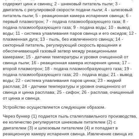
содержит цинк и свинец; 2 - шнековый питатель пыли; 3 -
двигатель с регулировкой скорости подачи пыли; 4 - шлюзовый
питатель пыли; 5 - реакционная камера испарения свинца; 6 -
первый плазмотрон; 7 - подача плазмообразующего газа; 8 -
подача плазмообразующего газа; 9 - подача воды; 10 - вывод
воды; 11 - система улавливания паров свинца и его оксидов; 12 -
плазменная дуга; 13 - пыль, без извлеченного свинца; 14 -
секторный питатель, регулирующий скорость вращения и
обеспечивающий газовый затвор между реакционными
камерами; 15 - датчики температуры и уровня очищенной от
свинца пыли; 16 - реакционная камера испарения цинка; 17 -
второй плазмотрон; 18 - подача плазмообразующего газа; 19 -
подача плазмообразующего газа; 20 - подача воды; 21 - вывод
воды; 22 - система улавливания паров цинка; 23 - жидкий
расплав; 24 - датчики температуры и уровня очищенного от
свинца и цинка расплава; 25 - сифон; 26 - расплав, очищенный
от цинка и свинца.
Устройство осуществляется следующим образом.
Через бункер (1) подается пыль сталеплавильного производства,
ее количество регулируется шнековым питателем (2) с
двигателем (3) и шлюзовым питателем (4) и попадает в
реакционную камеру испарения свинца. Извлечение свинца из