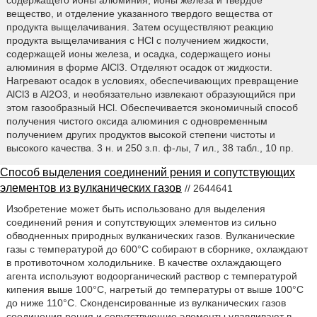
вещество, и отделение указанного твердого вещества от
продукта выщелачивания. Затем осуществляют реакцию
продукта выщелачивания с HCl с получением жидкости,
содержащей ионы железа, и осадка, содержащего ионы
алюминия в форме AlCl3. Отделяют осадок от жидкости.
Нагревают осадок в условиях, обеспечивающих превращение
AlCl3 в Al2O3, и необязательно извлекают образующийся при
этом газообразный HCl. Обеспечивается экономичный способ
получения чистого оксида алюминия с одновременным
получением других продуктов высокой степени чистоты и
высокого качества. 3 н. и 250 з.п. ф-лы, 7 ил., 38 табл., 10 пр.
Способ выделения соединений рения и сопутствующих
элементов из вулканических газов
// 2644641
Изобретение может быть использовано для выделения
соединений рения и сопутствующих элементов из сильно
обводненных природных вулканических газов. Вулканические
газы с температурой до 600°С собирают в сборнике, охлаждают
в противоточном холодильнике. В качестве охлаждающего
агента используют водоорганический раствор с температурой
кипения выше 100°С, нагретый до температуры от выше 100°С
до ниже 110°С. Сконденсированные из вулканических газов
соединения рения и сопутствующие элементы улавливают в