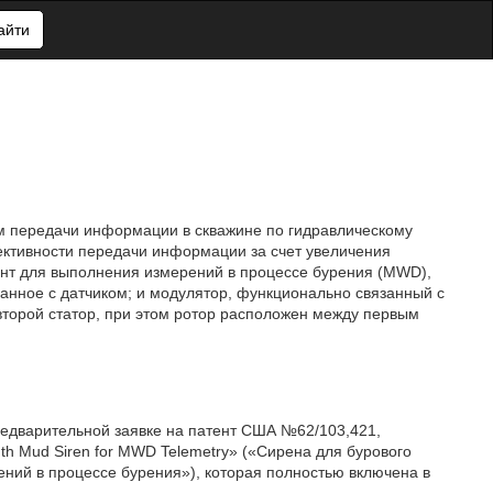
айти
вам передачи информации в скважине по гидравлическому
ективности передачи информации за счет увеличения
ент для выполнения измерений в процессе бурения (MWD),
анное с датчиком; и модулятор, функционально связанный с
второй статор, при этом ротор расположен между первым
редварительной заявке на патент США №62/103,421,
gth Mud Siren for MWD Telemetry» («Сирена для бурового
ний в процессе бурения»), которая полностью включена в