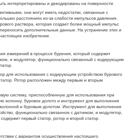
быть интерпретированы и декодированы на поверхности.
ктивными, они могут иметь недостатки, связанные с
ольших расстояниях из-за слабости импульсов давления.
урового раствора, которая создает более мощный импульс
переносить дополнительные данные. На устранение этих и
 настоящее изобретение.
ия измерений в процессе бурения, который содержит
иком, и модулятор, функционально связанный с кодирующим
татор.
тор для использования с кодирующим устройством бурового
 статор. Ротор расположен между первым и вторым
овую систему, приспособленную для использования при
ю колонну, буровое долото и инструмент для выполнения
колонной и буровым долотом. Инструмент для выполнения
ойство, функционально связанное с датчиком, и модулятор,
одержит первый статор, ротор и второй статор.
ветствии с вариантом осуществления настоящего