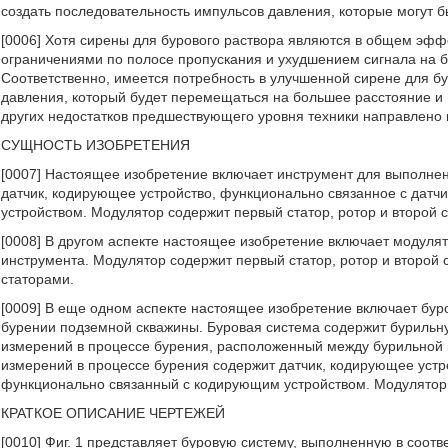
создать последовательность импульсов давления, которые могут 
[0006] Хотя сирены для бурового раствора являются в общем эффе
ограничениями по полосе пропускания и ухудшением сигнала на б
Соответственно, имеется потребность в улучшенной сирене для б
давления, который будет перемещаться на большее расстояние и 
других недостатков предшествующего уровня техники направлено
СУЩНОСТЬ ИЗОБРЕТЕНИЯ
[0007] Настоящее изобретение включает инструмент для выполнен
датчик, кодирующее устройство, функционально связанное с датч
устройством. Модулятор содержит первый статор, ротор и второй с
[0008] В другом аспекте настоящее изобретение включает модуля
инструмента. Модулятор содержит первый статор, ротор и второй
статорами.
[0009] В еще одном аспекте настоящее изобретение включает бур
бурении подземной скважины. Буровая система содержит бурильну
измерений в процессе бурения, расположенный между бурильной 
измерений в процессе бурения содержит датчик, кодирующее устр
функционально связанный с кодирующим устройством. Модулятор с
КРАТКОЕ ОПИСАНИЕ ЧЕРТЕЖЕЙ
[0010] Фиг. 1 представляет буровую систему, выполненную в соот