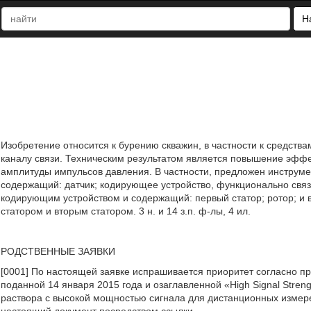
Н
Изобретение относится к бурению скважин, в частности к средст
каналу связи. Техническим результатом является повышение эфф
амплитуды импульсов давления. В частности, предложен инструм
содержащий: датчик; кодирующее устройство, функционально связ
кодирующим устройством и содержащий: первый статор; ротор; и 
статором и вторым статором. 3 н. и 14 з.п. ф-лы, 4 ил.
РОДСТВЕННЫЕ ЗАЯВКИ
[0001] По настоящей заявке испрашивается приоритет согласно п
поданной 14 января 2015 года и озаглавленной «High Signal Stren
раствора с высокой мощностью сигнала для дистанционных измере