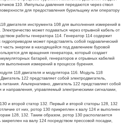
атчиков 110. Импульсы давления передаются через ствол
 поверхности для предоставления бурильщику или оператору
 118 двигателя инструмента 108 для выполнения измерений в
. Электричество может подаваться через отрывной кабель от
едством работы генератора 114. Генератор 114 содержит
 с гидроприводом может представлять собой гидравлический
ет часть энергии в находящейся под давлением буровой
ользуется для вращения генератора, который создает
аккумуляторных батарей, генераторов и отрывных кабелей
для выполнения измерений в процессе бурения.
модуля 118 двигателя и модулятора 116. Модуль 118
 Двигатель 122 представляет собой электродвигатель,
а питания. Альтернативно, двигатель 122 представляет собой
ти и направления, управляемый электрическими сигналами,
130 и второй статор 132. Первый и второй статоры 128, 132
тличие от них, ротор 130 прикреплен к валу 124 и выполнен
орам 128, 132. Таким образом, ротор 130 располагается
 закреплен на валу 124 посредством прессовой посадки,