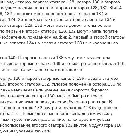
ены виды сверху первого статора 128, ротора 130 и второго
 осуществления первого и второго статоров 128, 132. Фиг. 4
28, 132 содержит множество статорных лопаток 134 и
ми 124. Хотя показаны четыре статорные лопатки 134 и
рой статоры 128, 132 могут иметь дополнительное или
то первый и второй статоры 128, 132 могут иметь лопатки
зобретения, показанном на фиг. 2, первый и второй статоры
рные лопатки 134 на первом статоре 128 не выровнены со
лов 140. Роторные лопатки 138 могут иметь уклон для
четыре роторные лопатки 138 и четыре роторных канала 140,
 меньшее количество лопаток и каналов.
орпус 126 и через статорные каналы 136 первого статора,
136 второго статора 132. Угловое положение ротора 130 по
епень увеличения или уменьшения скорости бурового
овое положение ротора 130, можно быстро и точно
льтирующие изменения давления бурового раствора. В
е второго статора 132 внутри модулятора 116 существенно
ятора 116. Повышенная мощность сигналов импульсов
ных и увеличивает расстояние, на которое импульсы
использование второго статора 132 внутри модулятора 116
вующим уровнем техники.