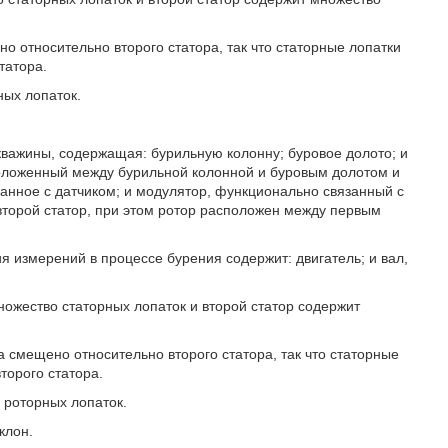
но относительно второго статора, так что статорные лопатки
татора.
ных лопаток.
кважины, содержащая: бурильную колонну; буровое долото; и
оложенный между бурильной колонной и буровым долотом и
анное с датчиком; и модулятор, функционально связанный с
второй статор, при этом ротор расположен между первым
ия измерений в процессе бурения содержит: двигатель; и вал,
множество статорных лопаток и второй статор содержит
ра смещено относительно второго статора, так что статорные
торого статора.
о роторных лопаток.
клон.