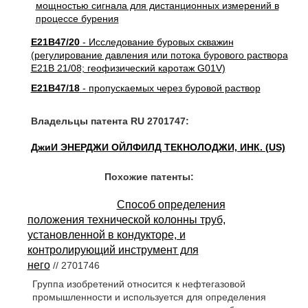
E21B47/20
- Исследование буровых скважин
(регулирование давления или потока бурового раствора
E21B 21/08; геофизический каротаж G01V)
E21B47/18
- пропускаемых через буровой раствор
Владельцы патента RU 2701747:
ДжиИ ЭНЕРДЖИ ОЙЛФИЛД ТЕКНОЛОДЖИ, ИНК. (US)
Похожие патенты:
Способ определения
положения технической колонны труб,
установленной в кондукторе, и
контролирующий инструмент для
него
// 2701746
Группа изобретений относится к нефтегазовой
промышленности и используется для определения