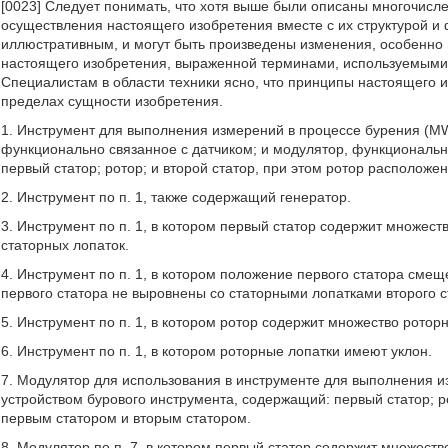
[0023] Следует понимать, что хотя выше были описаны многочисл
осуществления настоящего изобретения вместе с их структурой и
иллюстративным, и могут быть произведены изменения, особенно в
настоящего изобретения, выраженной терминами, используемыми
Специалистам в области техники ясно, что принципы настоящего 
пределах сущности изобретения.
1. Инструмент для выполнения измерений в процессе бурения (MW
функционально связанное с датчиком; и модулятор, функциональ
первый статор; ротор; и второй статор, при этом ротор располож
2. Инструмент по п. 1, также содержащий генератор.
3. Инструмент по п. 1, в котором первый статор содержит множест
статорных лопаток.
4. Инструмент по п. 1, в котором положение первого статора смещ
первого статора не выровнены со статорными лопатками второго с
5. Инструмент по п. 1, в котором ротор содержит множество ротор
6. Инструмент по п. 1, в котором роторные лопатки имеют уклон.
7. Модулятор для использования в инструменте для выполнения 
устройством бурового инструмента, содержащий: первый статор; р
первым статором и вторым статором.
8. Модулятор по п. 7, в котором первый статор содержит множеств