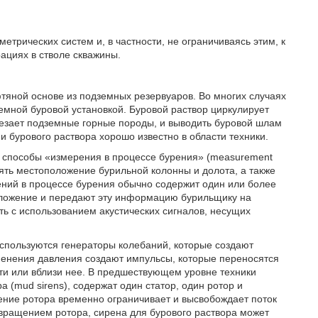
етрических систем и, в частности, не ограничиваясь этим, к
ациях в стволе скважины.
тяной основе из подземных резервуаров. Во многих случаях
емной буровой установкой. Буровой раствор циркулирует
орезает подземные горные породы, и выводить буровой шлам
и бурового раствора хорошо известно в области техники.
и способы «измерения в процессе бурения» (measurement
лять местоположение бурильной колонны и долота, а также
ений в процессе бурения обычно содержит один или более
оложение и передают эту информацию бурильщику на
ь с использованием акустических сигналов, несущих
 используются генераторы колебаний, которые создают
менения давления создают импульсы, которые переносятся
ти или вблизи нее. В предшествующем уровне техники
 (mud sirens), содержат один статор, один ротор и
ение ротора временно ограничивает и высвобождает поток
 вращением ротора, сирена для бурового раствора может