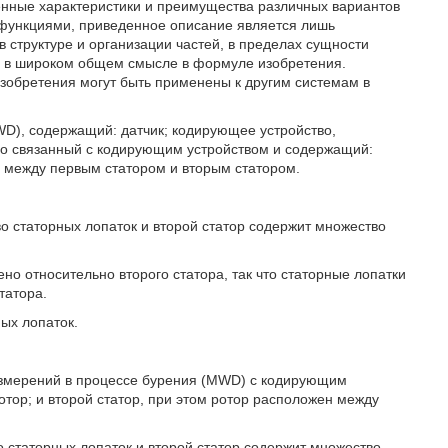
енные характеристики и преимущества различных вариантов
 функциями, приведенное описание является лишь
 структуре и организации частей, в пределах сущности
 в широком общем смысле в формуле изобретения.
изобретения могут быть применены к другим системам в
D), содержащий: датчик; кодирующее устройство,
но связанный с кодирующим устройством и содержащий:
ен между первым статором и вторым статором.
во статорных лопаток и второй статор содержит множество
ено относительно второго статора, так что статорные лопатки
татора.
ных лопаток.
измерений в процессе бурения (MWD) с кодирующим
отор; и второй статор, при этом ротор расположен между
о статорных лопаток и второй статор содержит множество