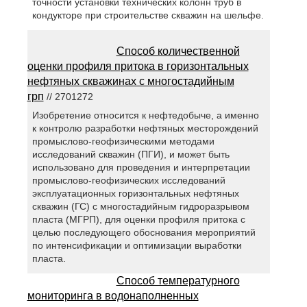
точности установки технических колонн труб в
кондукторе при строительстве скважин на шельфе.
Способ количественной
оценки профиля притока в горизонтальных
нефтяных скважинах с многостадийным
грп
// 2701272
Изобретение относится к нефтедобыче, а именно
к контролю разработки нефтяных месторождений
промыслово-геофизическими методами
исследований скважин (ПГИ), и может быть
использовано для проведения и интерпретации
промыслово-геофизических исследований
эксплуатационных горизонтальных нефтяных
скважин (ГС) с многостадийным гидроразрывом
пласта (МГРП), для оценки профиля притока с
целью последующего обоснования мероприятий
по интенсификации и оптимизации выработки
пласта.
Способ температурного
мониторинга в водонаполненных