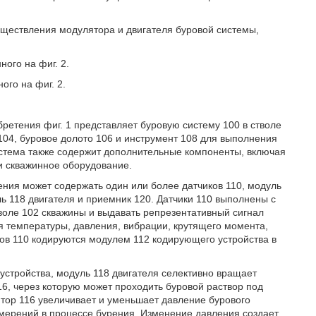
существления модулятора и двигателя буровой системы,
ного на фиг. 2.
ого на фиг. 2.
бретения фиг. 1 представляет буровую систему 100 в стволе
104, буровое долото 106 и инструмент 108 для выполнения
истема также содержит дополнительные компоненты, включая
и скважинное оборудование.
ения может содержать один или более датчиков 110, модуль
ль 118 двигателя и приемник 120. Датчики 110 выполнены с
воле 102 скважины и выдавать репрезентативный сигнал
я температуры, давления, вибрации, крутящего момента,
ков 110 кодируются модулем 112 кодирующего устройства в
устройства, модуль 118 двигателя селективно вращает
6, через которую может проходить буровой раствор под
тор 116 увеличивает и уменьшает давление бурового
мерений в процессе бурения. Изменение давления создает