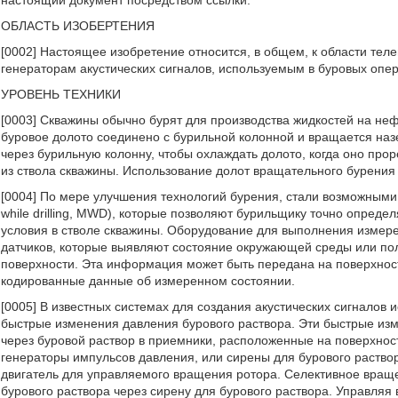
настоящий документ посредством ссылки.
ОБЛАСТЬ ИЗОБЕРТЕНИЯ
[0002] Настоящее изобретение относится, в общем, к области телем
генераторам акустических сигналов, используемым в буровых опер
УРОВЕНЬ ТЕХНИКИ
[0003] Скважины обычно бурят для производства жидкостей на неф
буровое долото соединено с бурильной колонной и вращается наз
через бурильную колонну, чтобы охлаждать долото, когда оно пр
из ствола скважины. Использование долот вращательного бурения 
[0004] По мере улучшения технологий бурения, стали возможным
while drilling, MWD), которые позволяют бурильщику точно опреде
условия в стволе скважины. Оборудование для выполнения измер
датчиков, которые выявляют состояние окружающей среды или п
поверхности. Эта информация может быть передана на поверхност
кодированные данные об измеренном состоянии.
[0005] В известных системах для создания акустических сигналов
быстрые изменения давления бурового раствора. Эти быстрые из
через буровой раствор в приемники, расположенные на поверхнос
генераторы импульсов давления, или сирены для бурового раствора
двигатель для управляемого вращения ротора. Селективное вращ
бурового раствора через сирену для бурового раствора. Управляя