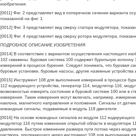
изобретения.
[0011] Фиг. 2 представляет вид в поперечном сечении варианта о
показанной на фиг. 1.
[0012] Фиг. 3 представляет вид сверху статора модулятора, показан
[0013] Фиг. 4 представляет вид сверху ротора модулятора, показанн
ПОДРОБНОЕ ОПИСАНИЕ ИЗОБРЕТЕНИЯ
[0014] В соответствии с вариантом осуществления настоящего изо
102 скважины. Буровая система 100 содержит бурильную колонну 
измерений в процессе бурения. Следует понимать, что буровая с
буровые установки, буровые насосы, другие наземные устройства 
[0015] Инструмент 108 для выполнения измерений в процессе бур
112 кодирующего устройства, генератор 114, модулятор 116, моду
возможностью измерять состояние в буровой системе 100 или в ст
измерения. Такие измерения могут включать, например, измерени
наклона, магнитного направления и положения. Сигналы от датчи
командные сигналы, подаваемые в модуль 118 двигателя.
[0016] На основе командных сигналов из модуля 112 кодирующего 
модулятор 116 путем изменения открытой области в модуляторе 11
давлением. Быстрое изменение размера пути потока через модуля
раствора, протекающего через инструмент 108 для выполнения из