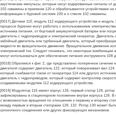
акустические импульсы, которые несут кодированные сигналы от д
102 скважины в приемник 120 и обрабатываются устройствами на
информации о буровой системе 100 и о стволе 102 скважины.
[0017] Датчики 110, модуль 112 кодирующего устройства и модуль
процессе бурения могут работать с использованием электричества
источника питания, от бортовой аккумуляторной батареи или поср
двигатель с гидроприводом и электрический генератор. Двигатель
забойный двигатель или турбинный двигатель, который преобразу
жидкости во вращательное движение. Вращательное движение исп
электрический ток. Следует понимать, что некоторые комбинации 
могут использоваться для обеспечения питания инструмента 108 
[0018] Обратимся к фиг. 2, где представлено поперечное сечение 
двигателя содержит двигатель 122, который поворачивает вал 124.
который снабжается током от генератора 114 или другого источник
двигатель с гидроприводом, который содержит контроллер скорос
создаваемыми модулем 112 кодирующего устройства.
[0019] Модулятор 116 имеет корпус 126, первый статор 128, ротор 
зафиксированы в стационарном положении внутри корпуса 126. В о
с возможностью вращения по отношению к первому и второму стат
между первым и вторым статорами 128, 132. Ротор 130 может быть
шпоночного соединения или других фиксирующих механизмов.