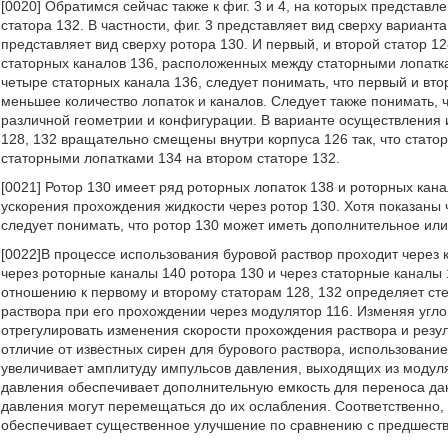
[0020] Обратимся сейчас также к фиг. 3 и 4, на которых представл
статора 132. В частности, фиг. 3 представляет вид сверху варианта
представляет вид сверху ротора 130. И первый, и второй статор 1
статорных каналов 136, расположенных между статорными лопатка
четыре статорных канала 136, следует понимать, что первый и вто
меньшее количество лопаток и каналов. Следует также понимать, ч
различной геометрии и конфигурации. В варианте осуществления и
128, 132 вращательно смещены внутри корпуса 126 так, что стато
статорными лопатками 134 на втором статоре 132.
[0021] Ротор 130 имеет ряд роторных лопаток 138 и роторных кана
ускорения прохождения жидкости через ротор 130. Хотя показаны 
следует понимать, что ротор 130 может иметь дополнительное или
[0022]В процессе использования буровой раствор проходит через к
через роторные каналы 140 ротора 130 и через статорные каналы 
отношению к первому и второму статорам 128, 132 определяет ст
раствора при его прохождении через модулятор 116. Изменяя угл
отрегулировать изменения скорости прохождения раствора и резу
отличие от известных сирен для бурового раствора, использовани
увеличивает амплитуду импульсов давления, выходящих из модул
давления обеспечивает дополнительную емкость для переноса дан
давления могут перемещаться до их ослабления. Соответственно, 
обеспечивает существенное улучшение по сравнению с предшест