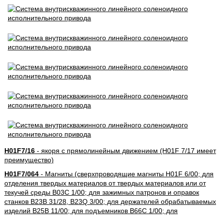
H01F7/16
- якоря с прямолинейным движением (H01F 7/17 имеет
преимущество)
H01F7/064
- Магниты (сверхпроводящие магниты H01F 6/00; для
отделения твердых материалов от твердых материалов или от
текучей среды B03C 1/00; для зажимных патронов и оправок
станков B23B 31/28, B23Q 3/00; для держателей обрабатываемых
изделий B25B 11/00; для подъемников B66C 1/00; для