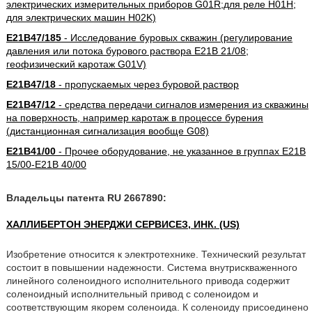
электрических измерительных приборов G01R;для реле H01H;
для электрических машин H02K)
E21B47/185
- Исследование буровых скважин (регулирование
давления или потока бурового раствора E21B 21/08;
геофизический каротаж G01V)
E21B47/18
- пропускаемых через буровой раствор
E21B47/12
- средства передачи сигналов измерения из скважины
на поверхность, например каротаж в процессе бурения
(дистанционная сигнализация вообще G08)
E21B41/00
- Прочее оборудование, не указанное в группах E21B
15/00-E21B 40/00
Владельцы патента RU 2667890:
ХАЛЛИБЕРТОН ЭНЕРДЖИ СЕРВИСЕЗ, ИНК. (US)
Изобретение относится к электротехнике. Технический результат
состоит в повышении надежности. Система внутрискваженного
линейного соленоидного исполнительного привода содержит
соленоидный исполнительный привод с соленоидом и
соответствующим якорем соленоида. К соленоиду присоединено