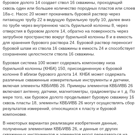
буровое долото 14 создает ствол 16 скважины, проходящий
сквозь один или большее количество породных пластов или слоев
18a-с. Насос 20 может прокачивать буровой раствор через
питающую трубу 22 в ведущую бурильную трубу 10, далее вниз
по трубе через внутреннюю часть бурильной колонны 8, через
отверстия в буровом долоте 14, обратно на поверхность через
затрубное пространство вокруг бурильной колонны 8 и в емкость
для хранения бурового раствора 24. Буровой раствор переносит
буровой шлам из ствола 16 скважины в емкость 24 и способствует
сохранению целостности ствола 16 скважины.
Буровая система 100 может содержать компоновку низа
бурильной колонны (КНБК) 150, присоединенную к буровой
колонне 8 вблизи бурового долота 14. КНБК может содержать
различные скважинные измерительные инструменты и датчики,
включая элементы КВБ/ИВБ 26. Примеры элементов КВБ/ИВБ 26
включают антенну, датчики, магнитометры, градиометры и т. д. По
мере того, как буровое долото проделывает буровую скважину 16
сквозь пласты 18, элементы КВБ/ИВБ 26 могут осуществлять сбор
результатов измерений, относящихся к пласту и буровой
компоновке.
В некоторых вариантах реализации изобретения данные,
полученные элементами КВБ/ИВБ 26, и данные от других
скважинных инструментов и элементов могут передаваться на