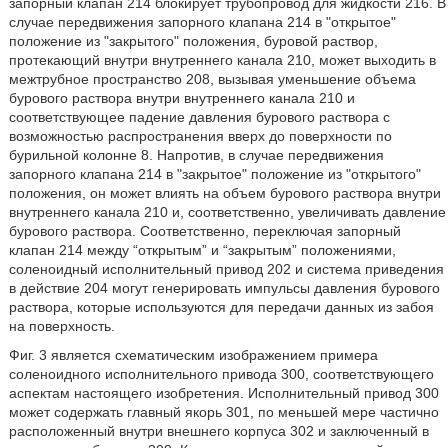
запорный клапан 214 блокирует трубопровод для жидкости 216. В
случае передвижения запорного клапана 214 в "открытое"
положение из "закрытого" положения, буровой раствор,
протекающий внутри внутреннего канала 210, может выходить в
межтрубное пространство 208, вызывая уменьшение объема
бурового раствора внутри внутреннего канала 210 и
соответствующее падение давления бурового раствора с
возможностью распространения вверх до поверхности по
бурильной колонне 8. Напротив, в случае передвижения
запорного клапана 214 в "закрытое" положение из "открытого"
положения, он может влиять на объем бурового раствора внутри
внутреннего канала 210 и, соответственно, увеличивать давление
бурового раствора. Соответственно, переключая запорный
клапан 214 между “открытым” и “закрытым” положениями,
соленоидный исполнительный привод 202 и система приведения
в действие 204 могут генерировать импульсы давления бурового
раствора, которые используются для передачи данных из забоя
на поверхность.
Фиг. 3 является схематическим изображением примера
соленоидного исполнительного привода 300, соответствующего
аспектам настоящего изобретения. Исполнительный привод 300
может содержать главный якорь 301, по меньшей мере частично
расположенный внутри внешнего корпуса 302 и заключенный в