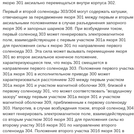
якорю 301 аксиально перемещаться внутри корпуса 302.
Первый и второй соленоиды 303/304 могут содержать катушки,
отвечающие за передвижение якоря 301 между первым и вторым
аксиальными положениями в случае разъединения запорного
якоря 306 и запорных шариков 308. При возбуждении током,
первый соленоид 303 может генерировать электромагнитное
поле, взаимодействующее с первым участком 301а якоря 301
для приложения силы к якорю 301 по направлению первого
соленоида 303. Эта сила может вызывать перемещение якоря
301 во второе аксиальное конечное положение,
характеризующееся тем, что якорь 301 смещается в
направлении первого соленоида 303. Положение первого участка
301а якоря 301 в исполнительном приводе 300 может
характеризоваться расстоянием 320 между первым участком
301а якоря 301 и участком магнитной оболочки 309, близкой к
первому соленоиду 301, что может соответствовать "воздушному
зазору" между первым участком 301а якоря 301 и участком
магнитной оболочки 309, приближенным к первому соленоиду
303. Напротив, в случае возбуждения током, второй соленоид 304
может генерировать электромагнитное поле, взаимодействующее
со вторым участком 301б якоря 301 для приложения силы ко
второму участку 301б якоря 301 по направлению второго
соленоида 304. Положение второго участка 301б якоря 301 в