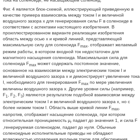
Фиг. 4 является блок-схемой, иллюстрирующей приведенную в
качестве примера взаимосвязь между током I и величиной
воздушного зазора x для генерирования силы F в соленоиде в
соответствии с аспектами настоящего изобретения. В
проиллюстрированном варианте реализации изобретения
область между осью x и кривой линией, представляющей
максимальную силу для соленоида F
, отображает желаемый
max
режим работы, в котором входной ток недостаточен для
магнитного насыщения соленоида. Максимальная сила для
соленоида F
может содержать постоянное значение,
max
основанное на взаимосвязи между электрическим током I и
величиной воздушного зазора x и демонстрирует увеличение тока
I, необходимого для генерирования F
по мере увеличения
max
величины воздушного зазора x. Другие уровни силы (например,
F
, F
, F
) являются результатом подобной взаимосвязи между
1
2
3
электрическим током I и величиной воздушного зазора x, но с
более низким током I. Область выше кривой линии F
,
max
напротив, отображает насыщение соленоида, при котором
относительная проницаемость μ
падает до значения 1, и сила F
r
,генерируемая соленоидом, падает до нуля. Обычные
соленоидные исполнительные приводы не обладают
возможностью управления входным током для обеспечения