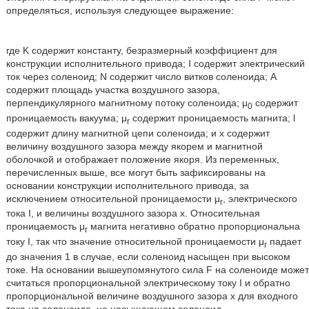
определяться, используя следующее выражение:
где K содержит константу, безразмерный коэффициент для
конструкции исполнительного привода; I содержит электрический
ток через соленоид; N содержит число витков соленоида; A
содержит площадь участка воздушного зазора,
перпендикулярного магнитному потоку соленоида; μ
содержит
0
проницаемость вакуума; μ
содержит проницаемость магнита; l
r
содержит длину магнитной цепи соленоида; и x содержит
величину воздушного зазора между якорем и магнитной
оболочкой и отображает положение якоря. Из переменных,
перечисленных выше, все могут быть зафиксированы на
основании конструкции исполнительного привода, за
исключением относительной проницаемости μ
, электрического
r
тока I, и величины воздушного зазора x. Относительная
проницаемость μ
магнита негативно обратно пропорциональна
r
току I, так что значение относительной проницаемости μ
падает
r
до значения 1 в случае, если соленоид насыщен при высоком
токе. На основании вышеупомянутого сила F на соленоиде может
считаться пропорциональной электрическому току I и обратно
пропорциональной величине воздушного зазора x для входного
тока на соленоиде, не насыщающем соленоид.