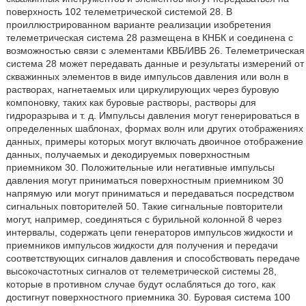
поверхность 102 телеметрической системой 28. В
проиллюстрированном варианте реализации изобретения
телеметрическая система 28 размещена в КНБК и соединена с
возможностью связи с элементами КВБ/ИВБ 26. Телеметрическая
система 28 может передавать данные и результаты измерений от
скважинных элементов в виде импульсов давления или волн в
растворах, нагнетаемых или циркулирующих через буровую
компоновку, таких как буровые растворы, растворы для
гидроразрыва и т. д. Импульсы давления могут генерироваться в
определенных шаблонах, формах волн или других отображениях
данных, примеры которых могут включать двоичное отображение
данных, получаемых и декодируемых поверхностным
приемником 30. Положительные или негативные импульсы
давления могут приниматься поверхностным приемником 30
напрямую или могут приниматься и передаваться посредством
сигнальных повторителей 50. Такие сигнальные повторители
могут, например, соединяться с бурильной колонной 8 через
интервалы, содержать цепи генераторов импульсов жидкости и
приемников импульсов жидкости для получения и передачи
соответствующих сигналов давления и способствовать передаче
высокочастотных сигналов от телеметрической системы 28,
которые в противном случае будут ослабляться до того, как
достигнут поверхностного приемника 30. Буровая система 100