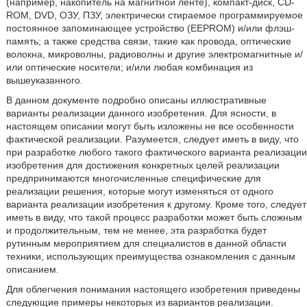
(например, накопитель на магнитной ленте), компакт-диск, CD-
ROM, DVD, ОЗУ, ПЗУ, электрически стираемое программируемое
постоянное запоминающее устройство (EEPROM) и/или флэш-
память; а также средства связи, такие как провода, оптические
волокна, микроволны, радиоволны и другие электромагнитные и/
или оптические носители; и/или любая комбинация из
вышеуказанного.
В данном документе подробно описаны иллюстративные
варианты реализации данного изобретения. Для ясности, в
настоящем описании могут быть изложены не все особенности
фактической реализации. Разумеется, следует иметь в виду, что
при разработке любого такого фактического варианта реализации
изобретения для достижения конкретных целей реализации
предпринимаются многочисленные специфические для
реализации решения, которые могут изменяться от одного
варианта реализации изобретения к другому. Кроме того, следует
иметь в виду, что такой процесс разработки может быть сложным
и продолжительным, тем не менее, эта разработка будет
рутинным мероприятием для специалистов в данной области
техники, использующих преимущества ознакомления с данным
описанием.
Для облегчения понимания настоящего изобретения приведены
следующие примеры некоторых из вариантов реализации.