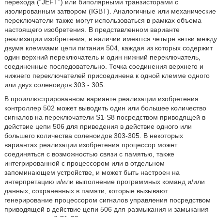
перехода (“JEFT”) или биполярными транзисторами с
изолированным затвором (IGBT). Аналогичные или механические
переключатели также могут использоваться в рамках объема
настоящего изобретения. В представленном варианте
реализации изобретения, в наличии имеются четыре ветви между
двумя клеммами цепи питания 504, каждая из которых содержит
один верхний переключатель и один нижний переключатель,
соединенные последовательно. Точка соединения верхнего и
нижнего переключателей присоединена к одной клемме одного
или двух соленоидов 303 - 305.
В проиллюстрированном варианте реализации изобретения
контроллер 502 может выводить один или большее количество
сигналов на переключатели S1-S8 посредством приводящей в
действие цепи 506 для приведения в действие одного или
большего количества соленоидов 303-305. В некоторых
вариантах реализации изобретения процессор может
соединяться с возможностью связи с памятью, также
интегрированной с процессором или в отдельном
запоминающем устройстве, и может быть настроен на
интерпретацию и/или выполнение программных команд и/или
данных, сохраненных в памяти, которые вызывают
генерирование процессором сигналов управления посредством
приводящей в действие цепи 506 для размыкания и замыкания