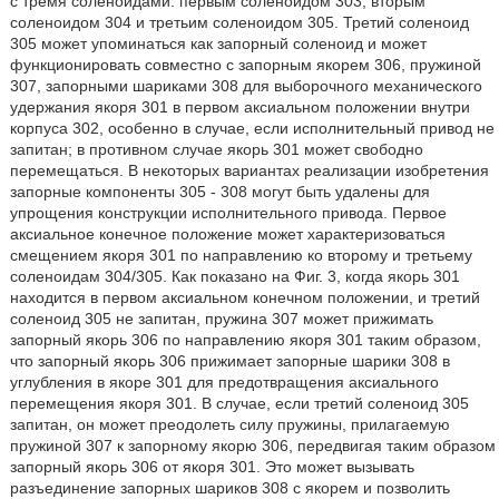
с тремя соленоидами: первым соленоидом 303, вторым
соленоидом 304 и третьим соленоидом 305. Третий соленоид
305 может упоминаться как запорный соленоид и может
функционировать совместно с запорным якорем 306, пружиной
307, запорными шариками 308 для выборочного механического
удержания якоря 301 в первом аксиальном положении внутри
корпуса 302, особенно в случае, если исполнительный привод не
запитан; в противном случае якорь 301 может свободно
перемещаться. В некоторых вариантах реализации изобретения
запорные компоненты 305 - 308 могут быть удалены для
упрощения конструкции исполнительного привода. Первое
аксиальное конечное положение может характеризоваться
смещением якоря 301 по направлению ко второму и третьему
соленоидам 304/305. Как показано на Фиг. 3, когда якорь 301
находится в первом аксиальном конечном положении, и третий
соленоид 305 не запитан, пружина 307 может прижимать
запорный якорь 306 по направлению якоря 301 таким образом,
что запорный якорь 306 прижимает запорные шарики 308 в
углубления в якоре 301 для предотвращения аксиального
перемещения якоря 301. В случае, если третий соленоид 305
запитан, он может преодолеть силу пружины, прилагаемую
пружиной 307 к запорному якорю 306, передвигая таким образом
запорный якорь 306 от якоря 301. Это может вызывать
разъединение запорных шариков 308 с якорем и позволить