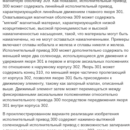
магнитную оболочку 309. Как показано, исполнительный привод
300 может содержать линейный исполнительный привод,
характеризующийся линейным движением главного якоря 301.
Охватывающая магнитная оболочка 309 может содержать
"мягкий" магнитный материал, характеризующийся низкой
коэрцитивностью, высокой проницаемостью и высокой
намагниченностью насыщения, такой, что материалы могут быть
намагничены, но не могут оставаться намагниченными. Примеры
включают сплавы кобальта и железа и сплавы никеля и железа.
Исполнительный привод 300 может дополнительно содержать по
меньшей мере два соленоида, использующиеся для движения и
удержания якоря 301 в первом и втором аксиальных положениях
по отношению к наружному корпусу 302. Якорь 301 может
содержать конец 310, по меньшей мере частично пролегающий
от корпуса 302, позволяя якорю 301 быть присоединен к
движимому элементу, такому как запорный клапан, описанный
выше. Движимый элемент затем может перемещаться между
фиксированными аксиальными положениями относительно
исполнительного привода 300 посредством передвижения якоря
301 внутри корпуса 302.
В проиллюстрированном варианте реализации изобретения
исполнительный привод 300 содержит нажимно-вытяжной
соленоидный исполнительный привод с возможностью запирания