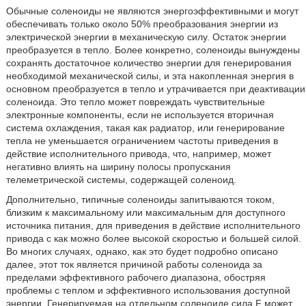
Обычные соленоиды не являются энергоэффективными и могут
обеспечивать только около 50% преобразования энергии из
электрической энергии в механическую силу. Остаток энергии
преобразуется в тепло. Более конкретно, соленоиды вынуждены
сохранять достаточное количество энергии для генерирования
необходимой механической силы, и эта накопленная энергия в
основном преобразуется в тепло и утрачивается при деактивации
соленоида. Это тепло может повреждать чувствительные
электронные компоненты, если не используется вторичная
система охлаждения, такая как радиатор, или генерирование
тепла не уменьшается ограничением частоты приведения в
действие исполнительного привода, что, например, может
негативно влиять на ширину полосы пропускания
телеметрической системы, содержащей соленоид.
Дополнительно, типичные соленоиды запитываются током,
близким к максимальному или максимальным для доступного
источника питания, для приведения в действие исполнительного
привода с как можно более высокой скоростью и большей силой.
Во многих случаях, однако, как это будет подробно описано
далее, этот ток является причиной работы соленоида за
пределами эффективного рабочего диапазона, обостряя
проблемы с теплом и эффективного использования доступной
энергии. Генерируемая на отдельном соленоиде сила F может