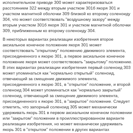
исполнительном приводе 300 может характеризоваться
расстоянием 322 между вторым участком 301б якоря 301 и
участком магнитной оболочки 309 близкой ко второму соленоиду
304, что может соответствовать "воздушному зазору" между
вторым участком 301б якоря 301 и участком магнитной оболочки
309, приближенным ко второму соленоиду 304.
В некоторых вариантах реализации изобретения второе
аксиальное конечное положение якоря 301 может
соответствовать "открытому" положению движимого элемента,
присоединенного к якорю 301, а первое аксиальное конечное
положение якоря может соответствовать "закрытому" положению.
В этих вариантах реализации изобретения первый соленоид 303
может упоминаться как “нормально открытый” соленоид,
отвечающий за смещение движимого элемента,
присоединенного к якорю 301, в "открытое" положение, и второй
соленоид 304 может упоминаться как “нормально закрытый”
соленоид, отвечающий за смещение движимого элемента,
присоединенного к якорю 301, в "закрытое" положение. Следует
отметить, что запорный соленоид 305 может механически
удерживать якорь 301 в первом аксиальном конечном положении
или "закрытом" положении в проиллюстрированном варианте
реализации изобретения, но может механически удерживать
якорь 301 в "открытом" положении в других вариантах