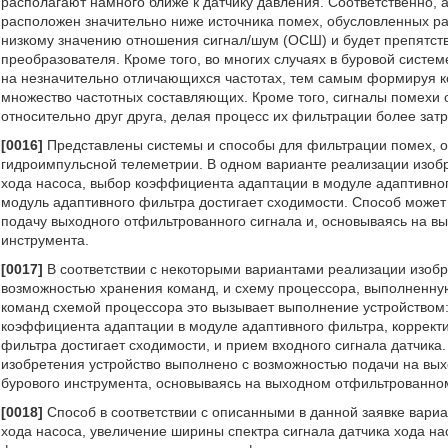
располагают намного ближе к датчику давления. Соответственно, 
расположен значительно ниже источника помех, обусловленных ра
низкому значению отношения сигнал/шум (ОСШ) и будет препятств
преобразователя. Кроме того, во многих случаях в буровой систем
на незначительно отличающихся частотах, тем самым формируя к
множество частотных составляющих. Кроме того, сигналы помехи 
относительно друг друга, делая процесс их фильтрации более зат
[0016]
Представлены системы и способы для фильтрации помех, о
гидроимпульсной телеметрии. В одном варианте реализации изобр
хода насоса, выбор коэффициента адаптации в модуле адаптивног
модуль адаптивного фильтра достигает сходимости. Способ может 
подачу выходного отфильтрованного сигнала и, основываясь на в
инструмента.
[0017]
В соответствии с некоторыми вариантами реализации изобр
возможностью хранения команд, и схему процессора, выполненн
команд схемой процессора это вызывает выполнение устройством:
коэффициента адаптации в модуле адаптивного фильтра, корректи
фильтра достигает сходимости, и прием входного сигнала датчика
изобретения устройство выполнено с возможностью подачи на вы
бурового инструмента, основываясь на выходном отфильтрованно
[0018]
Способ в соответствии с описанными в данной заявке вари
хода насоса, увеличение ширины спектра сигнала датчика хода н