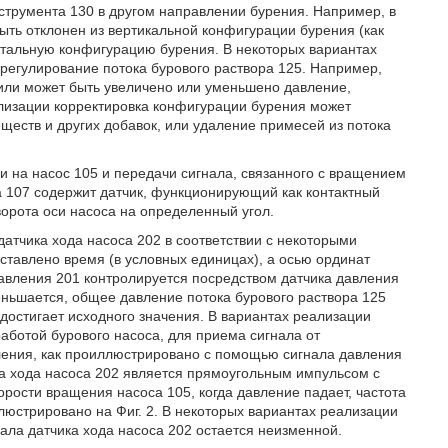
струмента 130 в другом направлении бурения. Например, в
ыть отклонен из вертикальной конфигурации бурения (как
онтальную конфигурацию бурения. В некоторых вариантах
регулирование потока бурового раствора 125. Например,
 или может быть увеличено или уменьшено давление,
ализации корректировка конфигурации бурения может
еществ и других добавок, или удаление примесей из потока
и на насос 105 и передачи сигнала, связанного с вращением
а 107 содержит датчик, функционирующий как контактный
ворота оси насоса на определенный угол.
датчика хода насоса 202 в соответствии с некоторыми
ставлено время (в условных единицах), а осью ординат
давления 201 контролируется посредством датчика давления
уменьшается, общее давление потока бурового раствора 125
 достигает исходного значения. В вариантах реализации
аботой бурового насоса, для приема сигнала от
вления, как проиллюстрировано с помощью сигнала давления
ка хода насоса 202 является прямоугольным импульсом с
рости вращения насоса 105, когда давление падает, частота
ллюстрировано на Фиг. 2. В некоторых вариантах реализации
ала датчика хода насоса 202 остается неизменной.