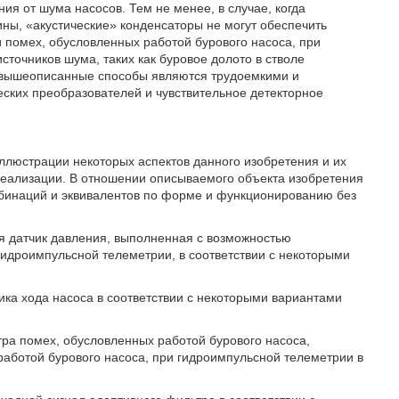
ния от шума насосов. Тем не менее, в случае, когда
ины, «акустические» конденсаторы не могут обеспечить
 помех, обусловленных работой бурового насоса, при
точников шума, таких как буровое долото в стволе
, вышеописанные способы являются трудоемкими и
еских преобразователей и чувствительное детекторное
люстрации некоторых аспектов данного изобретения и их
реализации. В отношении описываемого объекта изобретения
бинаций и эквивалентов по форме и функционированию без
я датчик давления, выполненная с возможностью
гидроимпульсной телеметрии, в соответствии с некоторыми
ика хода насоса в соответствии с некоторыми вариантами
ра помех, обусловленных работой бурового насоса,
аботой бурового насоса, при гидроимпульсной телеметрии в