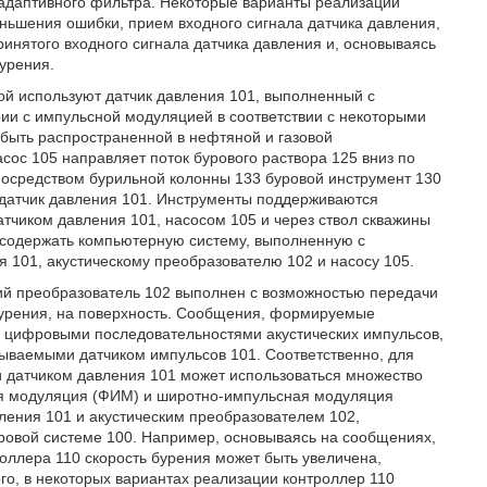
 адаптивного фильтра. Некоторые варианты реализации
ньшения ошибки, прием входного сигнала датчика давления,
инятого входного сигнала датчика давления и, основываясь
урения.
рой используют датчик давления 101, выполненный с
ии с импульсной модуляцией в соответствии с некоторыми
быть распространенной в нефтяной и газовой
сос 105 направляет поток бурового раствора 125 вниз по
Посредством бурильной колонны 133 буровой инструмент 130
и датчик давления 101. Инструменты поддерживаются
атчиком давления 101, насосом 105 и через ствол скважины
 содержать компьютерную систему, выполненную с
 101, акустическому преобразователю 102 и насосу 105.
кий преобразователь 102 выполнен с возможностью передачи
урения, на поверхность. Сообщения, формируемые
и цифровыми последовательностями акустических импульсов,
тываемыми датчиком импульсов 101. Соответственно, для
 датчиком давления 101 может использоваться множество
ая модуляция (ФИМ) и широтно-импульсная модуляция
ления 101 и акустическим преобразователем 102,
ровой системе 100. Например, основываясь на сообщениях,
оллера 110 скорость бурения может быть увеличена,
го, в некоторых вариантах реализации контроллер 110