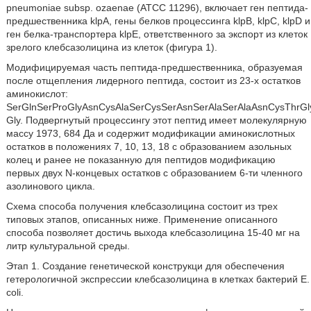
pneumoniae subsp. ozaenae (АТСС 11296), включает ген пептида-
предшественника klpA, гены белков процессинга klpB, klpC, klpD и
ген белка-транспортера klpE, ответственного за экспорт из клеток
зрелого клебсазолицина из клеток (фигура 1).
Модифицируемая часть пептида-предшественника, образуемая
после отщепления лидерного пептида, состоит из 23-х остатков
аминокислот:
SerGlnSerProGlyAsnCysAlaSerCysSerAsnSerAlaSerAlaAsnCysThrGl
Gly. Подвергнутый процессингу этот пептид имеет молекулярную
массу 1973, 684 Да и содержит модификации аминокислотных
остатков в положениях 7, 10, 13, 18 с образованием азольных
колец и ранее не показанную для пептидов модификацию
первых двух N-концевых остатков с образованием 6-ти членного
азолинового цикла.
Схема способа получения клебсазолицина состоит из трех
типовых этапов, описанных ниже. Применение описанного
способа позволяет достичь выхода клебсазолицина 15-40 мг на
литр культуральной среды.
Этап 1. Создание генетической конструкци для обеспечения
гетерологичной экспрессии клебсазолицина в клетках бактерий Е.
coli.