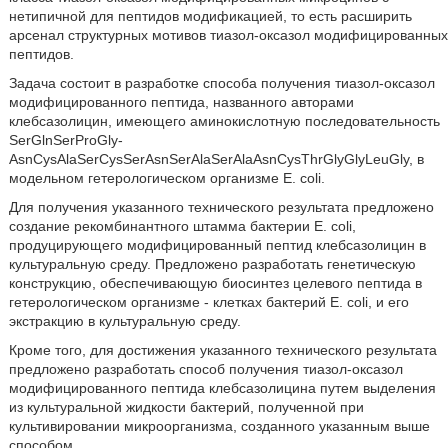
нетипичной для пептидов модификацией, то есть расширить
арсенал структурных мотивов тиазол-оксазол модифицированных
пептидов.
Задача состоит в разработке способа получения тиазол-оксазол
модифицированного пептида, названного авторами
клебсазолицин, имеющего аминокислотную последовательность
SerGlnSerProGly-
AsnCysAlaSerCysSerAsnSerAlaSerAlaAsnCysThrGlyGlyLeuGly, в
модельном гетерологическом организме Е. coli.
Для получения указанного технического результата предложено
создание рекомбинантного штамма бактерии Е. coli,
продуцирующего модифицированный пептид клебсазолицин в
культуральную среду. Предложено разработать генетическую
конструкцию, обеспечивающую биосинтез целевого пептида в
гетерологическом организме - клетках бактерий Е. coli, и его
экстракцию в культуральную среду.
Кроме того, для достижения указанного технического результата
предложено разработать способ получения тиазол-оксазол
модифицированного пептида клебсазолицина путем выделения
из культуральной жидкости бактерий, полученной при
культивировании микроорганизма, созданного указанным выше
способом.