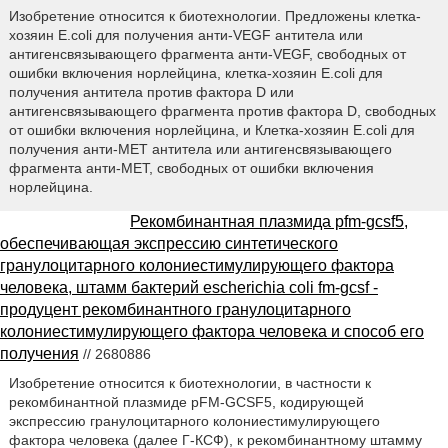
Изобретение относится к биотехнологии. Предложены клетка-
хозяин E.coli для получения анти-VEGF антитела или
антигенсвязывающего фрагмента анти-VEGF, свободных от
ошибки включения норлейцина, клетка-хозяин E.coli для
получения антитела против фактора D или
антигенсвязывающего фрагмента против фактора D, свободных
от ошибки включения норлейцина, и Клетка-хозяин E.coli для
получения анти-МЕТ антитела или антигенсвязывающего
фрагмента анти-МЕТ, свободных от ошибки включения
норлейцина.
Рекомбинантная плазмида pfm-gcsf5,
обеспечивающая экспрессию синтетического
гранулоцитарного колониестимулирующего фактора
человека, штамм бактерий escherichia coli fm-gcsf -
продуцент рекомбинантного гранулоцитарного
колониестимулирующего фактора человека и способ его
получения
// 2680886
Изобретение относится к биотехнологии, в частности к
рекомбинантной плазмиде pFM-GCSF5, кодирующей
экспрессию гранулоцитарного колониестимулирующего
фактора человека (далее Г-КСФ), к рекомбинантному штамму