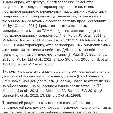
ТОММ образуют структурно разнообразное семейство
натуральных продуктов, характеризующееся наличием
посттрансляционно установленных тиазольных и оксазольных
гетероциклов, формируемых цистеиновыми, сериновыми и
треониновыми остатками в составе пептида-предшественника [2,
Melby JO et al., 2011]. Кроме того, к этим основным
модификациям многие ТОММ содержат множество других
посттрансляционных модификаций [2, Melby JO et al., 2011; 3,
McIntosh JA et al., 2011; 4, Lee J et al., 2013; 5, McIntosh JA et al.,
2009]. ТОММ характеризуются разнообразными биологическими
активностями, включая ингибиторы ДНК-гиразы, ингибиторы
трансляции и гемолитические токсины [1, Paul G. Arnison et al.,
2013; 6, Molloy EM et al., 2011; 7, Lee SW et al., 2008; 8,
JL et al.,
1991; 9, Bagley MC et al., 2005].
Тиазолы и оксазолы устанавливаются путем последовательного
действия АТФ-зависимой циклодегидратазы (С- и D-белка) и
FMN-зависимой дегидрогеназы (В-белка), которые ответственны
за образование и за окисление азолина соответственно [10,
Koehnke J et al., 2013; 11, McIntosh JA, Schmidt EW 2010; 12,
Dunbar KL et al., 2012; 13, Milne JC et al., 1998].
Технический результат заключается в разработке такой
генетической конструкции, которая позволяет получать пептид из
класса тиазол-оксазол модифицированных микроцинов с