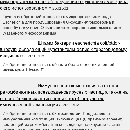
микроорганизм и способ получения о-сукцинилгомосерина
с его использованием
// 2691581
Группа изобретений относится к микроорганизмам рода
Escherichia для продуцирования О-сукцинилгомосерина и
способу получения O-сукцинилгомосерина с использованием
указанного микроорганизма.
Штамм бактерии escherichia coli/ptdcr-
turboyfp, обладающий чувствительностью к терагерцовому
излучению
// 2691308
Изобретение относится к области биотехнологии и генной
инженерии. Штамм Е.
Иммуногенная композиция на основе
рекомбинантных псевдоаденовирусных частиц, а также на
основе белковых антигенов и способ получения
иммуногенной композиции
// 2691302
Изобретение относится к биотехнологии. Представлена
иммуногенная композиция, включающая (i) прайм-компонент,
состоящий из рекомбинантных псевдоаденовирусных частиц:
частиц, несущих ген tul4 Francisella tularensis с