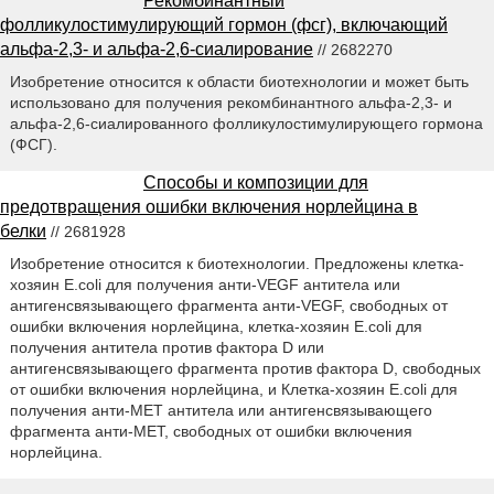
Рекомбинантный
фолликулостимулирующий гормон (фсг), включающий
альфа-2,3- и альфа-2,6-сиалирование
// 2682270
Изобретение относится к области биотехнологии и может быть
использовано для получения рекомбинантного альфа-2,3- и
альфа-2,6-сиалированного фолликулостимулирующего гормона
(ФСГ).
Способы и композиции для
предотвращения ошибки включения норлейцина в
белки
// 2681928
Изобретение относится к биотехнологии. Предложены клетка-
хозяин E.coli для получения анти-VEGF антитела или
антигенсвязывающего фрагмента анти-VEGF, свободных от
ошибки включения норлейцина, клетка-хозяин E.coli для
получения антитела против фактора D или
антигенсвязывающего фрагмента против фактора D, свободных
от ошибки включения норлейцина, и Клетка-хозяин E.coli для
получения анти-МЕТ антитела или антигенсвязывающего
фрагмента анти-МЕТ, свободных от ошибки включения
норлейцина.