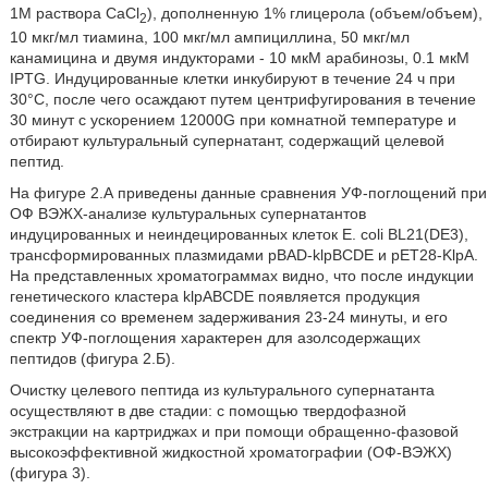
1М раствора CaCl
), дополненную 1% глицерола (объем/объем),
2
10 мкг/мл тиамина, 100 мкг/мл ампициллина, 50 мкг/мл
канамицина и двумя индукторами - 10 мкМ арабинозы, 0.1 мкМ
IPTG. Индуцированные клетки инкубируют в течение 24 ч при
30°С, после чего осаждают путем центрифугирования в течение
30 минут с ускорением 12000G при комнатной температуре и
отбирают культуральный супернатант, содержащий целевой
пептид.
На фигуре 2.А приведены данные сравнения УФ-поглощений при
ОФ ВЭЖХ-анализе культуральных супернатантов
индуцированных и неиндецированных клеток Е. coli BL21(DE3),
трансформированных плазмидами pBAD-klpBCDE и рЕТ28-KlpA.
На представленных хроматограммах видно, что после индукции
генетического кластера klpABCDE появляется продукция
соединения со временем задерживания 23-24 минуты, и его
спектр УФ-поглощения характерен для азолсодержащих
пептидов (фигура 2.Б).
Очистку целевого пептида из культурального супернатанта
осуществляют в две стадии: с помощью твердофазной
экстракции на картриджах и при помощи обращенно-фазовой
высокоэффективной жидкостной хроматографии (ОФ-ВЭЖХ)
(фигура 3).