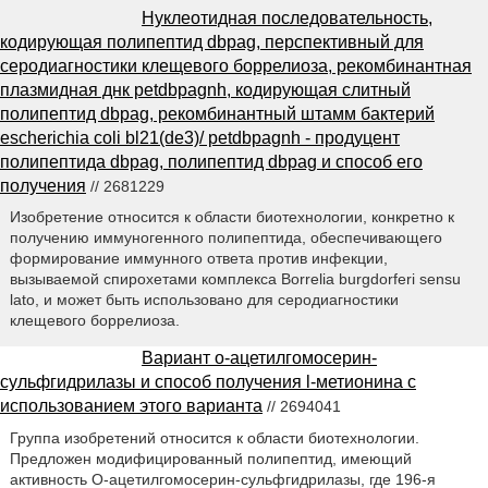
Нуклеотидная последовательность,
кодирующая полипептид dbpag, перспективный для
серодиагностики клещевого боррелиоза, рекомбинантная
плазмидная днк petdbpagnh, кодирующая слитный
полипептид dbpag, рекомбинантный штамм бактерий
escherichia coli bl21(de3)/ petdbpagnh - продуцент
полипептида dbpag, полипептид dbpag и способ его
получения
// 2681229
Изобретение относится к области биотехнологии, конкретно к
получению иммуногенного полипептида, обеспечивающего
формирование иммунного ответа против инфекции,
вызываемой спирохетами комплекса Borrelia burgdorferi sensu
lato, и может быть использовано для серодиагностики
клещевого боррелиоза.
Вариант o-ацетилгомосерин-
сульфгидрилазы и способ получения l-метионина с
использованием этого варианта
// 2694041
Группа изобретений относится к области биотехнологии.
Предложен модифицированный полипептид, имеющий
активность О-ацетилгомосерин-сульфгидрилазы, где 196-я