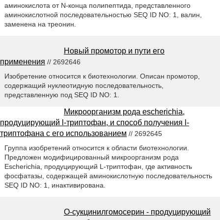
аминокислота от N-конца полипептида, представленного
аминокислотной последовательностью SEQ ID NO: 1, валин,
заменена на треонин.
Новый промотор и пути его
применения
// 2692646
Изобретение относится к биотехнологии. Описан промотор,
содержащий нуклеотидную последовательность,
представленную под SEQ ID NO: 1.
Микроорганизм рода escherichia,
продуцирующий l-триптофан, и способ получения l-
триптофана с его использованием
// 2692645
Группа изобретений относится к области биотехнологии.
Предложен модифицированный микроорганизм рода
Escherichia, продуцирующий L-триптофан, где активность
фосфатазы, содержащей аминокислотную последовательность
SEQ ID NO: 1, инактивирована.
О-сукцинилгомосерин - продуцирующий