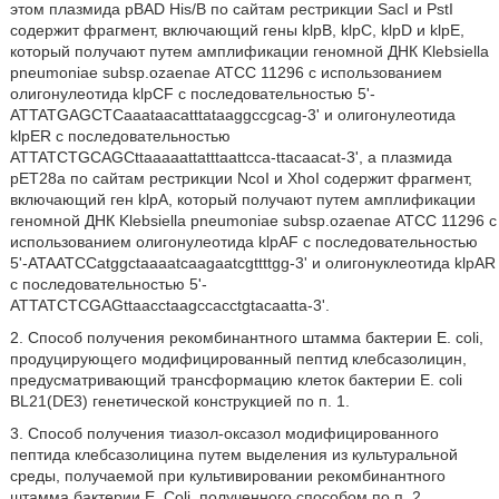
этом плазмида pBAD His/B по сайтам рестрикции SacI и PstI
содержит фрагмент, включающий гены klpB, klpC, klpD и klpE,
который получают путем амплификации геномной ДНК Klebsiella
pneumoniae subsp.ozaenae АТСС 11296 с использованием
олигонулеотида klpCF с последовательностью 5'-
ATTATGAGCTCaaataacatttataaggccgcag-3' и олигонулеотида
klpER с последовательностью
ATTATCTGCAGCttaaaaattatttaattcca-ttacaacat-3', а плазмида
рЕТ28а по сайтам рестрикции NcoI и XhoI содержит фрагмент,
включающий ген klpA, который получают путем амплификации
геномной ДНК Klebsiella pneumoniae subsp.ozaenae АТСС 11296 с
использованием олигонулеотида klpAF с последовательностью
5'-ATAATCCatggctaaaatcaagaatcgttttgg-3' и олигонуклеотида klpAR
с последовательностью 5'-
ATTATCTCGAGttaacctaagccacctgtacaatta-3'.
2. Способ получения рекомбинантного штамма бактерии Е. coli,
продуцирующего модифицированный пептид клебсазолицин,
предусматривающий трансформацию клеток бактерии Е. coli
BL21(DE3) генетической конструкцией по п. 1.
3. Способ получения тиазол-оксазол модифицированного
пептида клебсазолицина путем выделения из культуральной
среды, получаемой при культивировании рекомбинантного
штамма бактерии E. Coli,
полученного способом по п. 2.