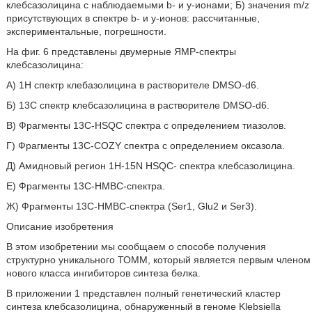
клебсазолицина с наблюдаемыми b- и y-ионами; Б) значения m/z
присутствующих в спектре b- и y-ионов: рассчитанные,
экспериментальные, погрешности.
На фиг. 6 представлены двумерные ЯМР-спектры
клебсазолицина:
A) 1Н спектр клебазолицина в растворителе DMSO-d6.
Б) 13С спектр клебсазолицина в растворителе DMSO-d6.
B) Фрагменты 13C-HSQC спектра с определением тиазолов.
Г) Фрагменты 13C-COZY спектра с определением оксазола.
Д) Амидновый регион 1H-15N HSQC- спектра клебсазолицина.
Е) Фрагменты 13С-НМВС-спектра.
Ж) Фрагменты 13С-НМВС-спектра (Ser1, Glu2 и Ser3).
Описание изобретения
В этом изобретении мы сообщаем о способе получения
структурно уникального ТОММ, который является первым членом
нового класса ингибиторов синтеза белка.
В приложении 1 представлен полный генетический кластер
синтеза клебсазолицина, обнаруженный в геноме Klebsiella