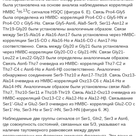
была установлена на основе анализа наблюдаемых корреляций
1
13
НМВС
Н-
С сигналов HSQC (фигура 6. Е). Связь Pro4-Gly5
была определена из НМВС- корреляций Рго4-СО с Gly5-HN и
Pro4-СО с Gly5-Hα. Связи Gly5-Asn6, Ala8-Ser9, Ser11-Asn12 и
Thr19-Gly20 были установлены аналогичным образом. Связи
между Ser15-Ala16 и Ala16-Asn17 была установлена через НМВС-
корреляции Ser15-CO с Ala16-Нα и Ala16-СО с Asn17-Hα
соответственно. Связь между Gly20 и Gly21 была установлена
через НМВС-корреляции Gly20-CO с Gly21-HN. Связи Gly21-
Leu22 и Leu22-Gly23 были определены аналогичным образом.
Связть Asn6-Thz7 очевидна из НМВС- корреляций Thz7-C2 и
Thz7-C4 с Asn6-Hα и Asn6-Hβ соответственно. Аналогично
обнаружено соединение Ser9-Thz10 и Asn17-Thz18. Связь Oxz13-
Ala14 очевидна из НМВС-корреляций Oxz13-С6 с Ala14-Нα и
Ala14-HN. Аналогичным образом были установлены связи Ala8-
Thz7, Thz10-Ser11 и Thz18-Thr19. Связь Ala12-Oxz13 очевидна из
НМВС-корреляций Oxz13-C2 с Ala12-Нα и Ala12-Нβ. Связывание
Ser1'-Glu2 и Glu2-Ser3 очевидно из НМВС- корреляций Glu2-CO с
Ser1'-Нα, Ser3-Hα и Ser1'-HN, Ser3-HN (фигура 6. Ж).
Наблюдаемые две группы сигналов от Ser1, Gln2, Ser3 и Asn6,
где совокупность состояний, связанных как 5/3, указывают на
наличие таутомерного равновесия между двумя
протонированными формами амидного фрагмента. Эти данные