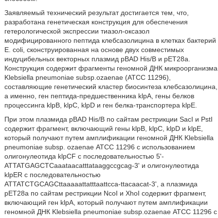
Заявляемый технический результат достигается тем, что,
разработана генетическая конструкция для обеспечения
гетерологической экспрессии тиазол-оксазол
модифицированного пептида клебсазолицина в клетках бактерий
Е. coli, сконструированная на основе двух совместимых
индуцибельных векторных плазмид pBAD His/B и рЕТ28а.
Конструкция содержит фрагменты геномной ДНК микроорганизма
Klebsiella pneumoniae subsp.ozaenae (АТСС 11296),
составляющие генетический кластер биосинтеза клебсазолицина,
а именно, ген пептида-предшественника klpA, гены белков
процессинга klpB, klpC, klpD и ген белка-транспортера klpE.
При этом плазмида pBAD His/B по сайтам рестрикции SacI и PstI
содержит фрагмент, включающий гены klpB, klpC, klpD и klpE,
который получают путем амплификации геномной ДНК Klebsiella
pneumoniae subsp. ozaenae АТСС 11296 с использованием
олигонулеотида klpCF с последовательностью 5'-
ATTATGAGCTCaaataacatttataaggccgcag-3' и олигонулеотида
klpER с последовательностью
ATTATCTGCAGCttaaaaattatttaattcca-ttacaacat-3', а плазмида
рЕТ28а по сайтам рестрикции NcoI и XhoI содержит фрагмент,
включающий ген klpA, который получают путем амплификации
геномной ДНК Klebsiella pneumoniae subsp.ozaenae АТСС 11296 с