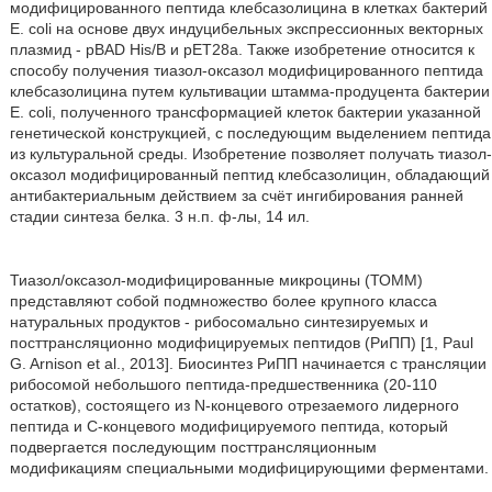
модифицированного пептида клебсазолицина в клетках бактерий
Е. coli на основе двух индуцибельных экспрессионных векторных
плазмид - pBAD His/B и pET28a. Также изобретение относится к
способу получения тиазол-оксазол модифицированного пептида
клебсазолицина путем культивации штамма-продуцента бактерии
E. coli, полученного трансформацией клеток бактерии указанной
генетической конструкцией, с последующим выделением пептида
из культуральной среды. Изобретение позволяет получать тиазол-
оксазол модифицированный пептид клебсазолицин, обладающий
антибактериальным действием за счёт ингибирования ранней
стадии синтеза белка. 3 н.п. ф-лы, 14 ил.
Тиазол/оксазол-модифицированные микроцины (ТОММ)
представляют собой подмножество более крупного класса
натуральных продуктов - рибосомально синтезируемых и
посттрансляционно модифицируемых пептидов (РиПП) [1, Paul
G. Arnison et al., 2013]. Биосинтез РиПП начинается с трансляции
рибосомой небольшого пептида-предшественника (20-110
остатков), состоящего из N-концевого отрезаемого лидерного
пептида и С-концевого модифицируемого пептида, который
подвергается последующим посттрансляционным
модификациям специальными модифицирующими ферментами.