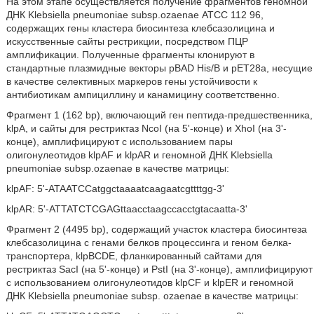
На этом этапе осуществляется получение фрагментов геномной
ДНК Klebsiella pneumoniae subsp.ozaenae АТСС 112 96,
содержащих гены кластера биосинтеза клебсазолицина и
искусственные сайты рестрикции, посредством ПЦР
амплификации. Полученные фрагменты клонируют в
стандартные плазмидные векторы pBAD His/B и рЕТ28а, несущие
в качестве селективных маркеров гены устойчивости к
антибиотикам ампициллину и канамицину соответственно.
Фрагмент 1 (162 bp), включающий ген пептида-предшественника,
klpA, и сайты для рестриктаз NcoI (на 5'-конце) и XhoI (на 3'-
конце), амплифицируют с использованием пары
олигонулеотидов klpAF и klpAR и геномной ДНК Klebsiella
pneumoniae subsp.ozaenae в качестве матрицы:
klpAF: 5'-ATAATCCatggctaaaatcaagaatcgttttgg-3'
klpAR: 5'-ATTATCTCGAGttaacctaagccacctgtacaatta-3'
Фрагмент 2 (4495 bp), содержащий участок кластера биосинтеза
клебсазолицина с генами белков процессинга и геном белка-
транспортера, klpBCDE, фланкированный сайтами для
рестриктаз SacI (на 5'-конце) и PstI (на 3'-конце), амплифицируют
с использованием олигонулеотидов klpCF и klpER и геномной
ДНК Klebsiella pneumoniae subsp. ozaenae в качестве матрицы: