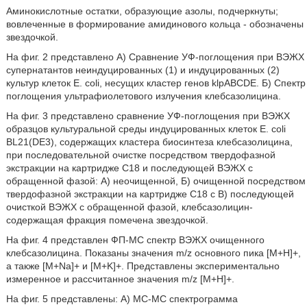
Аминокислотные остатки, образующие азолы, подчеркнуты;
вовлеченные в формирование амидинового кольца - обозначены
звездочкой.
На фиг. 2 представлено А) Сравнение УФ-поглощения при ВЭЖХ
супернатантов неиндуцированных (1) и индуцированных (2)
культур клеток Е. coli, несущих кластер генов klpABCDE. Б) Спектр
поглощения ультрафиолетового излучения клебсазолицина.
На фиг. 3 представлено сравнение УФ-поглощения при ВЭЖХ
образцов культуральной среды индуцированных клеток Е. coli
BL21(DE3), содержащих кластера биосинтеза клебсазолицина,
при последовательной очистке посредством твердофазной
экстракции на картридже С18 и последующей ВЭЖХ с
обращенной фазой: А) неочищенной, Б) очищенной посредством
твердофазной экстракции на картридже С18 с В) последующей
очисткой ВЭЖХ с обращенной фазой, клебсазолицин-
содержащая фракция помечена звездочкой.
На фиг. 4 представлен ФП-МС спектр ВЭЖХ очищенного
клебсазолицина. Показаны значения m/z основного пика [М+Н]+,
а также [M+Na]+ и [М+K]+. Представлены экспериментально
измеренное и рассчитанное значения m/z [М+Н]+.
На фиг. 5 представлены: А) МС-МС спектрограмма