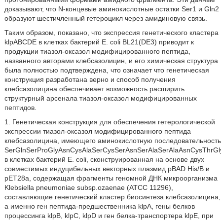
доказывают, что N-концевые аминокислотные остатки Ser1 и Gln2
образуют шестичленный гетероцикл через амидиновую связь.
Таким образом, показано, что экспрессия генетического кластера
klpABCDE в клетках бактерий Е. coli BL21(DE3) приводит к
продукции тиазол-оксазол модифицированного пептида,
названного авторами клебсазолицин, и его химическая структура
была полностью подтверждена, что означает что генетическая
конструкция разработана верно и способ получения
клебсазолицина обеспечивает возможность расширить
структурный арсенала тиазол-оксазол модифицированных
пептидов.
1. Генетическая конструкция для обеспечения гетерологической
экспрессии тиазол-оксазол модифицированного пептида
клебсазолицина, имеющего аминокислотную последовательность
SerGlnSerProGlyAsnCysAlaSerCysSerAsnSerAlaSerAlaAsnCysThrGl
в клетках бактерий Е. coli, сконструированная на основе двух
совместимых индуцибельных векторных плазмид pBAD His/B и
рЕТ28а, содержащая фрагменты геномной ДНК микроорганизма
Klebsiella pneumoniae subsp.ozaenae (АТСС 11296),
составляющие генетический кластер биосинтеза клебсазолицина,
а именно ген пептида-предшественника klpA, гены белков
процессинга klpB, klpC, klpD и ген белка-транспортера klpE, при