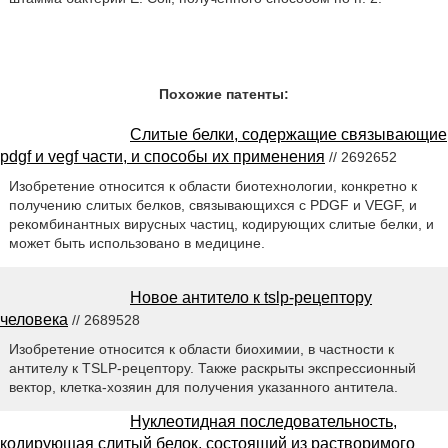
Похожие патенты:
Слитые белки, содержащие связывающие
pdgf и vegf части, и способы их применения
// 2692652
Изобретение относится к области биотехнологии, конкретно к
получению слитых белков, связывающихся с PDGF и VEGF, и
рекомбинантных вирусных частиц, кодирующих слитые белки, и
может быть использовано в медицине.
Новое антитело к tslp-рецептору
человека
// 2689528
Изобретение относится к области биохимии, в частности к
антителу к TSLP-рецептору. Также раскрыты экспрессионный
вектор, клетка-хозяин для получения указанного антитела.
Нуклеотидная последовательность,
кодирующая слитый белок, состоящий из растворимого