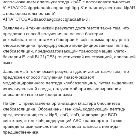
использованием олигонулеотида klpAF с последовательностью
5'-ATAATCCatggctaaaatcaagaatcgttttgg-3' и олигонуклеотида klpAR
с последовательностью 5'-
ATTATCTCGAGttaacctaagccacctgtacaatta-3'.
Заявляемый технический результат достигается также тем, что
предложен способ получения на основе бактерии
рекомбинантного штамма бактерии E. coli штамма продуцента
клебсазолицина продуцирующего модифицированный пептид
клебсазолицин, предусматривающий трансформацию клеток
бактерии Е. coli BL21(DE3) генетической конструкцией, описанной
выше.
Заявляемый технический результат достигается также тем, что
предложен способ получения тиазол-оксазол
модифицированного пептида клебсазолицина, путем выделения
из культуральной среды, получаемой при культивировании
описанного выше микроорганизма.
На фиг. 1 представлена организация кластера биосинтеза
клебсазолицина. Обозначены: ген klpA, кодирующий пептид-
предшественник; гены klpB, klpC, klpD, кодирующие BCD-
синтетазу, и ген klpE, кодирующий ABC-транспортер. Также
приведена аминокислотная последовательность пептида-
предшественника.