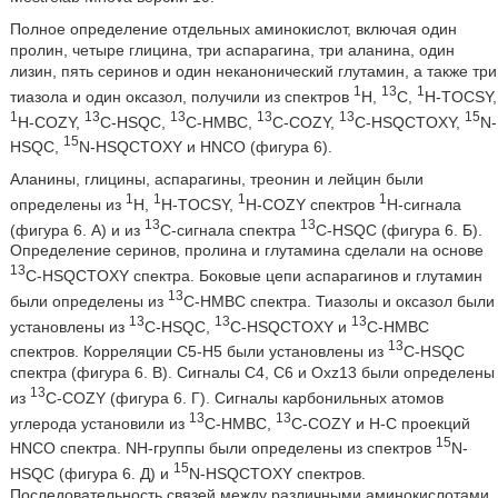
Полное определение отдельных аминокислот, включая один
пролин, четыре глицина, три аспарагина, три аланина, один
лизин, пять серинов и один неканонический глутамин, а также три
1
13
1
тиазола и один оксазол, получили из спектров
Н,
С,
H-TOCSY,
1
13
13
13
13
15
H-COZY,
С-HSQC,
С-НМВС,
C-COZY,
C-HSQCTOXY,
N-
15
HSQC,
N-HSQCTOXY и HNCO (фигура 6).
Аланины, глицины, аспарагины, треонин и лейцин были
1
1
1
1
определены из
Н,
H-TOCSY,
H-COZY спектров
Н-сигнала
13
13
(фигура 6. А) и из
С-сигнала спектра
C-HSQC (фигура 6. Б).
Определение серинов, пролина и глутамина сделали на основе
13
C-HSQCTOXY спектра. Боковые цепи аспарагинов и глутамин
13
были определены из
С-НМВС спектра. Тиазолы и оксазол были
13
13
13
установлены из
C-HSQC,
C-HSQCTOXY и
С-НМВС
13
спектров. Корреляции С5-Н5 были установлены из
C-HSQC
спектра (фигура 6. В). Сигналы С4, С6 и Oxz13 были определены
13
из
C-COZY (фигура 6. Г). Сигналы карбонильных атомов
13
13
углерода установили из
С-НМВС,
C-COZY и Н-С проекций
15
HNCO спектра. NH-группы были определены из спектров
N-
15
HSQC (фигура 6. Д) и
N-HSQCTOXY спектров.
Последовательность связей между различными аминокислотами