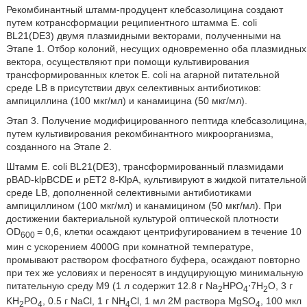
Рекомбинантный штамм-продуцент клебсазолицина создают
путем котрансформации реципиентного штамма Е. coli
BL21(DE3) двумя плазмидными векторами, полученными на
Этапе 1. Отбор колоний, несущих одновременно оба плазмидных
вектора, осуществляют при помощи культивирования
трансформированных клеток Е. coli на агарной питательной
среде LB в присутствии двух селективных антибиотиков:
ампициллина (100 мкг/мл) и канамицина (50 мкг/мл).
Этап 3. Получение модифицированного пептида клебсазолицина,
путем культивирования рекомбинантного микроорганизма,
созданного на Этапе 2.
Штамм Е. coli BL21(DE3), трансформированный плазмидами
pBAD-klpBCDE и рЕТ2 8-KlpA, культивируют в жидкой питательной
среде LB, дополненной селективными антибиотиками
ампициллином (100 мкг/мл) и канамицином (50 мкг/мл). При
достижении бактериальной культурой оптической плотности
OD
= 0,6, клетки осаждают центрифугированием в течение 10
600
мин с ускорением 4000G при комнатной температуре,
промывают раствором фосфатного буфера, осаждают повторно
при тех же условиях и переносят в индуцирующую минимальную
питательную среду М9 (1 л содержит 12.8 г Na
HPO
⋅7H
O, 3 г
2
4
2
KH
PO
, 0.5 г NaCl, 1 г NH
Cl, 1 мл 2М раствора MgSO
, 100 мкл
2
4
4
4