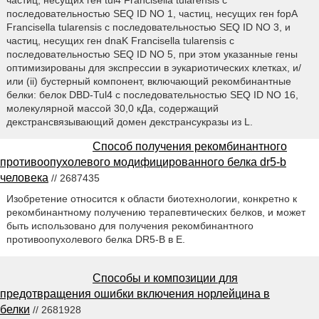
последовательностью SEQ ID NO 1, частиц, несущих ген fopA
Francisella tularensis с последовательностью SEQ ID NO 3, и
частиц, несущих ген dnaK Francisella tularensis с
последовательностью SEQ ID NO 5, при этом указанные гены
оптимизированы для экспрессии в эукариотических клетках, и/
или (ii) бустерный компонент, включающий рекомбинантные
белки: белок DBD-Tul4 с последовательностью SEQ ID NO 16,
молекулярной массой 30,0 кДа, содержащий
декстрансвязывающий домен декстрансукразы из L.
Способ получения рекомбинантного
противоопухолевого модифицированного белка dr5-b
человека
// 2687435
Изобретение относится к области биотехнологии, конкретно к
рекомбинантному получению терапевтических белков, и может
быть использовано для получения рекомбинантного
противоопухолевого белка DR5-B в Е.
Способы и композиции для
предотвращения ошибки включения норлейцина в
белки
// 2681928