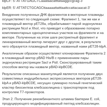
klpCF: 5'-ATTATGAGCTCaaataacatttataaggccgcag-3'
klpER: 5'-ATTATCTGCAGCttaaaaattatttaattccattacaacat-3'
Внедрение полученных ДНК фрагментов в векторные плазмиды
осуществляют по следующей схеме: Фрагмент 1, так же как и
плазмидный вектор рЕТ28а, обрабатывают парой эндонуклеаз
рестрикции NcoI и XhoI, что приводит к образованию попарно
комплементарных одноцепочечных участков на фрагменте и на
векторе. Полученные на этом шаге рестриктный фрагмент и
линеаризованный вектор лигируют друг с другом, в результате
чего образуется плазмидный вектор, названный нами pET28-klpA.
Аналогичным образом осуществляют клонирование Фрагмента 2
в плазмидный вектор pBAD His/B с применением пары
эндонуклеаз рестрикции SacI и PstI. Сконструированный таким
способом вектор мы назвали pBAD-klpBCDE.
Результатом описанных манипуляций является получение двух
совместимых индуцибельных экспрессионных векторов pET28-
klpA и pBAD-klpBCDE, несущих суммарно полный генетический
кластер биосинтеза клебсазолицина с транспортером под
контролем Т7-промоторов.
Этап 2. Получение рекомбинантного штамма бактерии Е. coli,
продуцирующего модифицированный пептид клебсазолицин.