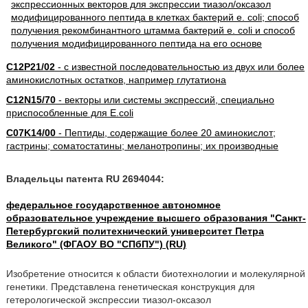
C12P21/02
- с известной последовательностью из двух или более
аминокислотных остатков, например глутатиона
C12N15/70
- векторы или системы экспрессий, специально
приспособленные для E.coli
C07K14/00
- Пептиды, содержащие более 20 аминокислот;
гастрины; соматостатины; меланотропины; их производные
Владельцы патента RU 2694044:
федеральное государственное автономное
образовательное учреждение высшего образования "Санкт-
Петербургский политехнический университет Петра
Великого" (ФГАОУ ВО "СПбПУ") (RU)
Изобретение относится к области биотехнологии и молекулярной
генетики. Представлена генетическая конструкция для
гетерологической экспрессии тиазол-оксазол