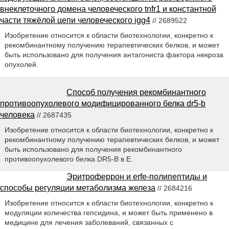
внеклеточного домена человеческого tnfr1 и константной
части тяжёлой цепи человеческого igg4
// 2689522
Изобретение относится к области биотехнологии, конкретно к
рекомбинантному получению терапевтических белков, и может
быть использовано для получения антагониста фактора некроза
опухолей.
Способ получения рекомбинантного
противоопухолевого модифицированного белка dr5-b
человека
// 2687435
Изобретение относится к области биотехнологии, конкретно к
рекомбинантному получению терапевтических белков, и может
быть использовано для получения рекомбинантного
противоопухолевого белка DR5-B в Е.
Эритроферрон и erfe-полипептиды и
способы регуляции метаболизма железа
// 2684216
Изобретение относится к области биотехнологии, конкретно к
модуляции количества гепсидина, и может быть применено в
медицине для лечения заболеваний, связанных с