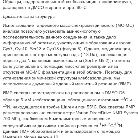
Образцы, содержащие чистый клебсазолицин, лиофилизируют,
растворяют в ДМСО и храняти при -80°С.
Доказательство структуры
Использование тандемного масс-спектрометрического (МС-МС)
анализа позволило установить аминокислотную
последовательность данного соединения, а также дало
информацию об остатках, участвующих в образовании азолов:
Cys7, Cys10, Ser13 и Cys18 (фигура 5). Однако, модификация,
приводящая к потере молекулы воды (-18 Da), вовлекающая
первые две N-концевые аминокислоты (Ser1 и Gln2), не могла
быть установлена с помощью масс-спектрометрии из-за
отсутствия МС-МС фрагментации в этой области. Поэтому, для
установления химической структуры клебсазолицина, мы
использовали двумерный ядерный магнитный резонанс (ЯМР).
ЯМР-спектры регистрировали на растворенном в DMSO-D6
13
образце 5 мМ клебсазолицина, обогащенного изотопами
С и
15
N, находящегося в трубке Шигеми при 55°С. Все спектры ЯМР
регистрировались на спектрометре Varian DirectDrive NMR System
700 МГц, снабженном 5-миллиметровым инверсным
1
13
15
солеустойчивым датчиком тройного резонанса
H/
C/
N.
Данные ЯМР обрабатывали и анализировали с помощью
Mestrelab Mnova версии 10.