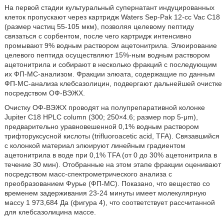
На первой стадии культуральный супернатант индуцированных
клеток пропускают через картридж Waters Sep-Pak 12-сс Vac С18
(размер частиц 55-105 мкм), позволяя целевому пептиду
связаться с сорбентом, после чего картридж интенсивно
промывают 9% водным раствором ацетонитрила. Элюирование
целевого пептида осуществляют 15%-ным водным раствором
ацетонитрила и собирают в несколько фракций с последующим
их ФП-МС-анализом. Фракции элюата, содержащие по данным
ФП-МС-анализа клебсазолицин, подвергают дальнейшей очистке
посредством ОФ-ВЭЖХ.
Очистку ОФ-ВЭЖХ проводят на полупрепаративной колонке
Jupiter С18 HPLC column (300
; 250×4.6; размер пор 5-μm),
предварительно уравновешенной 0,1% водным раствором
трифторуксусной кислоты (trifluoroacetic acid, TFA). Связавшийся
с колонкой материал элюируют линейным градиентом
ацетонитрила в воде при 0,1% TFA (от 0 до 30% ацетонитрила в
течение 30 мин). Отобранные на этом этапе фракции оценивают
посредством масс-спектрометрического анализа с
преобразованием Фурье (ФП-МС). Показано, что вещество со
временем задерживания 23-24 минуты имеет молекулярную
массу 1 973,684 Да (фигура 4), что соответствует рассчитанной
для клебсазолицина массе.