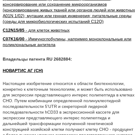
консервирование или сохранение микроорганизмов
(консервирование живых тканей или органов людей или животных
A01N 1/02); мутации или генная инженерия; питательные среды
(среды для микробиологических испытаний C12Q)
C12N15/85
- для клеток животных
C07K16/00
- Иммуноглобулины, например моноклональные или
поликлональные антитела
Владельцы патента RU 2682884:
НОВАРТИС АГ (CH)
Настоящее изобретение относится к области биотехнологии,
конкретно к клеточным технологиям, и может быть использовано
для экспрессии представляющего интерес полипептида в клетках
CHO. Путем комбинации определенной полинуклеотидной
последовательности 5'UTR и секреторной лидерной
последовательности hCD33 в экспрессионной кассете для
экспрессии представляющего интерес полипептида и
дальнейшей трансформации полученной генетической
конструкцией хозяйской клетки получают клетку CHO - продуцент