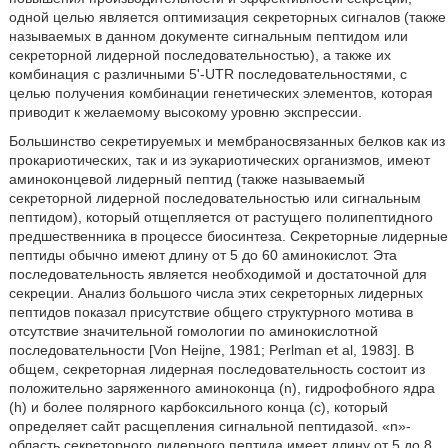
одной целью является оптимизация секреторных сигналов (также
называемых в данном документе сигнальным пептидом или
секреторной лидерной последовательностью), а также их
комбинация с различными 5'-UTR последовательностями, с
целью получения комбинации генетических элементов, которая
приводит к желаемому высокому уровню экспрессии.
Большинство секретируемых и мембраносвязанных белков как из
прокариотических, так и из эукариотических организмов, имеют
аминоконцевой лидерный пептид (также называемый
секреторной лидерной последовательностью или сигнальным
пептидом), который отщепляется от растущего полипептидного
предшественника в процессе биосинтеза. Секреторные лидерные
пептиды обычно имеют длину от 5 до 60 аминокислот. Эта
последовательность является необходимой и достаточной для
секреции. Анализ большого числа этих секреторных лидерных
пептидов показал присутствие общего структурного мотива в
отсутствие значительной гомологии по аминокислотной
последовательности [Von Heijne, 1981; Perlman et al, 1983]. В
общем, секреторная лидерная последовательность состоит из
положительно заряженного аминоконца (n), гидрофобного ядра
(h) и более полярного карбоксильного конца (с), который
определяет сайт расщепления сигнальной пептидазой. «n»-
область секреторного лидерного пептида имеет длину от 5 до 8