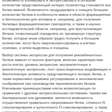
Возможность клонировать и экспрессировать в большом
количестве представляющий интерес полипептид становится все
более важной. Возможность продуцировать и очищать большое
количество белков в особенности важна в области фармацевтики
и биотехнологии для человека и, например, для получения
белковых фармацевтических препаратов, а также в научно-
исследовательской области, например, для кристаллизации
белков, позволяющей определить их трехмерную структуру.
Белки, которые иным образом трудно получить в большом
количестве, могут быть сверхэкспрессированы в клетках-
хозяевах, а затем выделены и очищены.
Выбор системы экспрессии для получения рекомбинантных
белков зависит от многих факторов, включая характеристики
роста клеток, уровень экспрессии, внутриклеточную и
внеклеточную экспрессию, пост-трансляционные модификации и
биологическую активность представляющего интерес белка, а
также нормативно-правовое регулирование и экономические
соображения при производстве терапевтических белков.
Ключевыми преимуществами клеток млекопитающих по
сравнению с другими экспрессионными системами, такими как
бактериальная или дрожжевая, являются возможность
осуществления правильного сворачивания белка, сложного N-
гликозилирования и аутентичного O-гликозилирования, а также