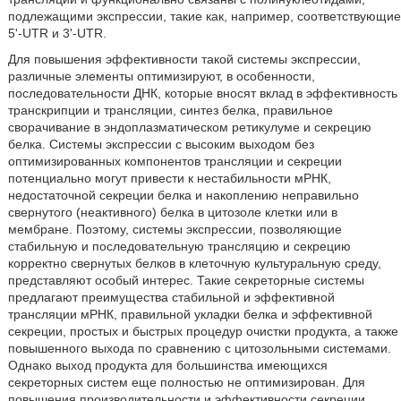
подлежащими экспрессии, такие как, например, соответствующие
5'-UTR и 3'-UTR.
Для повышения эффективности такой системы экспрессии,
различные элементы оптимизируют, в особенности,
последовательности ДНК, которые вносят вклад в эффективность
транскрипции и трансляции, синтез белка, правильное
сворачивание в эндоплазматическом ретикулуме и секрецию
белка. Системы экспрессии с высоким выходом без
оптимизированных компонентов трансляции и секреции
потенциально могут привести к нестабильности мРНК,
недостаточной секреции белка и накоплению неправильно
свернутого (неактивного) белка в цитозоле клетки или в
мембране. Поэтому, системы экспрессии, позволяющие
стабильную и последовательную трансляцию и секрецию
корректно свернутых белков в клеточную культуральную среду,
представляют особый интерес. Такие секреторные системы
предлагают преимущества стабильной и эффективной
трансляции мРНК, правильной укладки белка и эффективной
секреции, простых и быстрых процедур очистки продукта, а также
повышенного выхода по сравнению с цитозольными системами.
Однако выход продукта для большинства имеющихся
секреторных систем еще полностью не оптимизирован. Для
повышения производительности и эффективности секреции,