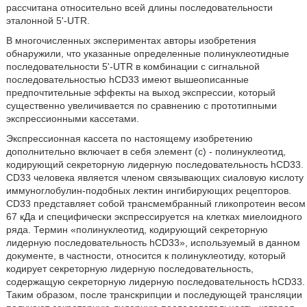
рассчитана относительно всей длины последовательности
эталонной 5'-UTR.
В многочисленных экспериментах авторы изобретения
обнаружили, что указанные определенные полинуклеотидные
последовательности 5'-UTR в комбинации с сигнальной
последовательностью hCD33 имеют вышеописанные
предпочтительные эффекты на выход экспрессии, который
существенно увеличивается по сравнению с прототипными
экспрессионными кассетами.
Экспрессионная кассета по настоящему изобретению
дополнительно включает в себя элемент (с) - полинуклеотид,
кодирующий секреторную лидерную последовательность hCD33.
CD33 человека является членом связывающих сиаловую кислоту
иммуноглобулин-подобных лектин ингибирующих рецепторов.
CD33 представляет собой трансмембранный гликопротеин весом
67 кДа и специфически экспрессируется на клетках миелоидного
ряда. Термин «полинуклеотид, кодирующий секреторную
лидерную последовательность hCD33», используемый в данном
документе, в частности, относится к полинуклеотиду, который
кодирует секреторную лидерную последовательность,
содержащую секреторную лидерную последовательность hCD33.
Таким образом, после транскрипции и последующей трансляции