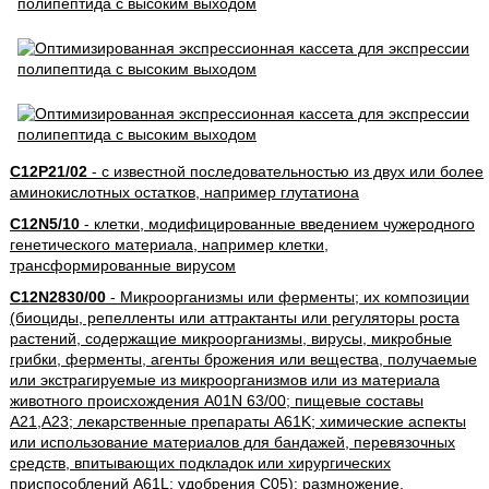
C12P21/02
- с известной последовательностью из двух или более
аминокислотных остатков, например глутатиона
C12N5/10
- клетки, модифицированные введением чужеродного
генетического материала, например клетки,
трансформированные вирусом
C12N2830/00
- Микроорганизмы или ферменты; их композиции
(биоциды, репелленты или аттрактанты или регуляторы роста
растений, содержащие микроорганизмы, вирусы, микробные
грибки, ферменты, агенты брожения или вещества, получаемые
или экстрагируемые из микроорганизмов или из материала
животного происхождения A01N 63/00; пищевые составы
A21,A23; лекарственные препараты A61K; химические аспекты
или использование материалов для бандажей, перевязочных
средств, впитывающих подкладок или хирургических
приспособлений A61L; удобрения C05); размножение,