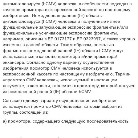
цитомегаловируса (hCMV) человека, в особенности подходят в
качестве промотора в экспрессионной кассете по настоящему
изобретению. Немедленная ранняя (IE) область
цитомегаловируса (hCMV) человека и полученные из нее
функциональные запускающие экспрессию фрагменты и/или
функциональные усиливающие экспрессию фрагменты,
например, описаны в ЕР 0173177 и ЕР 0323997, а также хорошо
известны в данной области. Таким образом, несколько
фрагментов немедленной ранней (IE) области hCMV могут
использоваться в качестве промотора и/или промотора/
энхансера. Согласно одному варианту осуществления
изобретения промотор CMV человека используется в
экспрессионной кассете по настоящему изобретению. Термин
«промотор CMV человека», используемый в настоящем
документе, в частности, относится к промотору, который получен
из немедленной ранней (IE) области hCMV.
Согласно одному варианту осуществления изобретения
используется промотор CMV человека, который выбран из
группы, состоящей из:
а) промотора, содержащего следующую последовательность