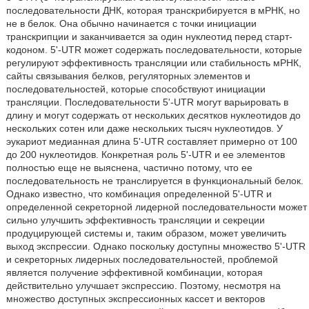
последовательности ДНК, которая транскрибируется в мРНК, но
не в белок. Она обычно начинается с точки инициации
транскрипции и заканчивается за один нуклеотид перед старт-
кодоном. 5'-UTR может содержать последовательности, которые
регулируют эффективность трансляции или стабильность мРНК,
сайты связывания белков, регуляторных элементов и
последовательностей, которые способствуют инициации
трансляции. Последовательности 5'-UTR могут варьировать в
длину и могут содержать от нескольких десятков нуклеотидов до
нескольких сотен или даже нескольких тысяч нуклеотидов. У
эукариот медианная длина 5'-UTR составляет примерно от 100
до 200 нуклеотидов. Конкретная роль 5'-UTR и ее элементов
полностью еще не выяснена, частично потому, что ее
последовательность не транслируется в функциональный белок.
Однако известно, что комбинация определенной 5'-UTR и
определенной секреторной лидерной последовательности может
сильно улучшить эффективность трансляции и секреции
продуцирующей системы и, таким образом, может увеличить
выход экспрессии. Однако поскольку доступны множество 5'-UTR
и секреторных лидерных последовательностей, проблемой
является получение эффективной комбинации, которая
действительно улучшает экспрессию. Поэтому, несмотря на
множество доступных экспрессионных кассет и векторов