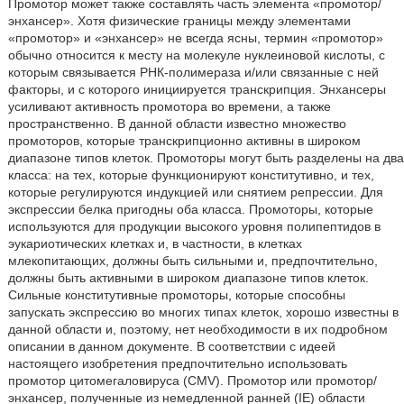
Промотор может также составлять часть элемента «промотор/
энхансер». Хотя физические границы между элементами
«промотор» и «энхансер» не всегда ясны, термин «промотор»
обычно относится к месту на молекуле нуклеиновой кислоты, с
которым связывается РНК-полимераза и/или связанные с ней
факторы, и с которого инициируется транскрипция. Энхансеры
усиливают активность промотора во времени, а также
пространственно. В данной области известно множество
промоторов, которые транскрипционно активны в широком
диапазоне типов клеток. Промоторы могут быть разделены на два
класса: на тех, которые функционируют конститутивно, и тех,
которые регулируются индукцией или снятием репрессии. Для
экспрессии белка пригодны оба класса. Промоторы, которые
используются для продукции высокого уровня полипептидов в
эукариотических клетках и, в частности, в клетках
млекопитающих, должны быть сильными и, предпочтительно,
должны быть активными в широком диапазоне типов клеток.
Сильные конститутивные промоторы, которые способны
запускать экспрессию во многих типах клеток, хорошо известны в
данной области и, поэтому, нет необходимости в их подробном
описании в данном документе. В соответствии с идеей
настоящего изобретения предпочтительно использовать
промотор цитомегаловируса (CMV). Промотор или промотор/
энхансер, полученные из немедленной ранней (IE) области