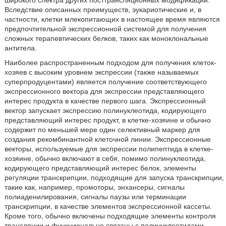
широкого спектра других посттрансляционных модификаций.
Вследствие описанных преимуществ, эукариотические и, в
частности, клетки млекопитающих в настоящее время являются
предпочтительной экспрессионной системой для получения
сложных терапевтических белков, таких как моноклональные
антитела.
Наиболее распространенным подходом для получения клеток-
хозяев с высоким уровнем экспрессии (также называемых
суперпродуцентами) является получение соответствующего
экспрессионного вектора для экспрессии представляющего
интерес продукта в качестве первого шага. Экспрессионный
вектор запускает экспрессию полинуклеотида, кодирующего
представляющий интерес продукт, в клетке-хозяине и обычно
содержит по меньшей мере один селективный маркер для
создания рекомбинантной клеточной линии. Экспрессионные
векторы, используемые для экспрессии полипептида в клетке-
хозяине, обычно включают в себя, помимо полинуклеотида,
кодирующего представляющий интерес белок, элементы
регуляции транскрипции, подходящие для запуска транскрипции,
такие как, например, промоторы, энхансеры, сигналы
полиаденилирования, сигналы паузы или терминации
транскрипции, в качестве элементов экспрессионной кассеты.
Кроме того, обычно включены подходящие элементы контроля
трансляции и функционально связаны с полинуклеотидами,