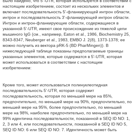
Было найдено, что 5'-UTR, которая используется в соответствии с
настоящим изобретением, состоит из нескольких элементов и
включает последовательность 5'-фланкирующей интрон области,
интрон и последовательность 3'-фланкирующей интрон области.
Интрон и интрон-фланкирующие области, содержащиеся в
указанной 5'-UTR, имеют свое происхождение из тяжелой цепи
мышиного IgG (см., например, Eaton et al., 1986, Biochemistry 25,
8343-8347, Neuberger et al., 1983, EMBO J. 2(8), 1373-1378; ее
можно получить из вектора pRK-5 (BD PharMingen)). В
нижеследующей таблице показаны предполагаемые границы
указанных элементов, которые содержатся в 5'-UTR, которая
может использоваться в соответствии с настоящим
изобретением:
Кроме того, может использоваться полинуклеотидная
последовательность 5'-UTR, которая содержит
последовательность, которая по меньшей мере на 85%,
предпочтительно, по меньшей мере на 90%, предпочтительно, по
меньшей мере на 95%, более предпочтительно, по меньшей
мере на 98%, наиболее предпочтительно, по меньшей мере на
99% идентична последовательности, показанной в SEQ ID NO: 1,
2, 3 или 4, или последовательности, показанной в SEQ ID NO 5,
SEQ ID NO: 6 или SEQ ID NO: 7. Идентичность может быть