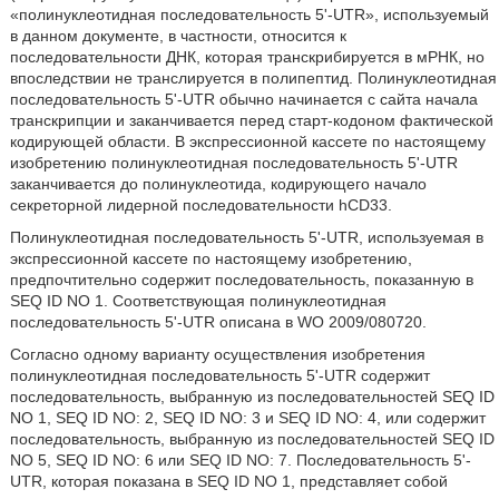
«полинуклеотидная последовательность 5'-UTR», используемый
в данном документе, в частности, относится к
последовательности ДНК, которая транскрибируется в мРНК, но
впоследствии не транслируется в полипептид. Полинуклеотидная
последовательность 5'-UTR обычно начинается с сайта начала
транскрипции и заканчивается перед старт-кодоном фактической
кодирующей области. В экспрессионной кассете по настоящему
изобретению полинуклеотидная последовательность 5'-UTR
заканчивается до полинуклеотида, кодирующего начало
секреторной лидерной последовательности hCD33.
Полинуклеотидная последовательность 5'-UTR, используемая в
экспрессионной кассете по настоящему изобретению,
предпочтительно содержит последовательность, показанную в
SEQ ID NO 1. Соответствующая полинуклеотидная
последовательность 5'-UTR описана в WO 2009/080720.
Согласно одному варианту осуществления изобретения
полинуклеотидная последовательность 5'-UTR содержит
последовательность, выбранную из последовательностей SEQ ID
NO 1, SEQ ID NO: 2, SEQ ID NO: 3 и SEQ ID NO: 4, или содержит
последовательность, выбранную из последовательностей SEQ ID
NO 5, SEQ ID NO: 6 или SEQ ID NO: 7. Последовательность 5'-
UTR, которая показана в SEQ ID NO 1, представляет собой