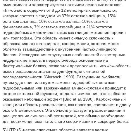
аминокислот и характеризуется наличием основных остатков.
«h»-область содержит от 8 до 12 неполярных аминокислот,
которые состоят в среднем из 37% остатков лейцина, 15%
остатков аланина, 10% остатков валина, 10% остатков
фенилаланина, 7% остатков изолейцина и 21% остатков
гидрофобных аминокислот, таких как глицин, метионин, пролин
или триптофан. Эта область имеет сильную склонность к
образованию альфа-спирали, конформации, которая может
облегчить взаимодействие с внутренней частью липидного
бислоя. Исследования структурных особенностей секреторных
лидерных пептидов, в первую очередь основанные на
бактериальных белках, позволили предположить, что «h»-область
имеет решающее значение для функции сигнальной
последовательности [Gierasch, 1990]. Разрушение h-области
путем удаления или путем замены гидрофобных остатков
гидрофильными или заряженными аминокислотами приводит к
потере сигнальной функции, тогда как изменения в «n»-области
оказывают небольшой эффект [Bird et al, 1990]. Карбоксильный
конец или область расщепления, как правило, составляет в длину
около 6 аминокислот. Эта область участвует в распознавании и
расщеплении сигнальной пептидазой, что обычно необходимо
для достижения окончательного сворачивания и секреции белка.
5'-UTR (5'-нетранслируемая область) является частью