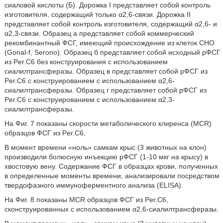
сиаловой кислоты (Б). Дорожка I представляет собой контроль
изготовителя, содержащий только α2,6-связи. Дорожка II
представляет собой контроль изготовителя, содержащий α2,6- и
α2,3-связи. Образец а представляет собой коммерческий
рекомбинантный ФСГ, имеющий происхождение из клеток СНО
(Gonal-f, Serono). Образец б представляет собой исходный рФСГ
из Per.С6 без конструирования с использованием
сиалилтрансферазы. Образец в представляет собой рФСГ из
Per.С6 с конструированием с использованием α2,6-
сиалилтрансферазы. Образец г представляет собой рФСГ из
Per.С6 с конструированием с использованием α2,3-
сиалилтрансферазы.
На Фиг. 7 показаны скорости метаболического клиренса (MCR)
образцов ФСГ из Per.С6.
В момент времени «ноль» самкам крыс (3 животных на клон)
производили болюсную инъекцию рФСГ (1-10 мкг на крысу) в
хвостовую вену. Содержание ФСГ в образцах крови, полученных
в определенные моменты времени, анализировали посредством
твердофазного иммуноферментного анализа (ELISA).
На Фиг. 8 показаны MCR образцов ФСГ из Per.С6,
сконструированных с использованием α2,6-сиалилтрансферазы.