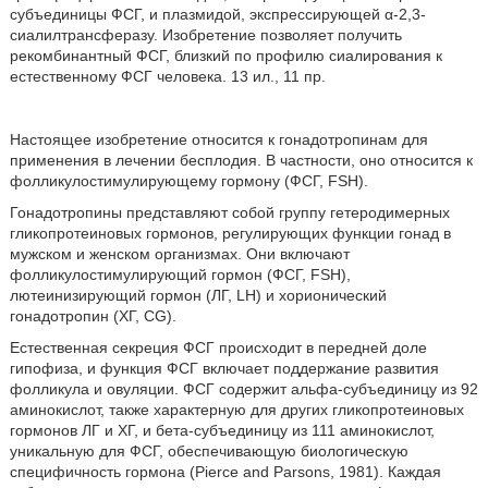
субъединицы ФСГ, и плазмидой, экспрессирующей α-2,3-
сиалилтрансферазу. Изобретение позволяет получить
рекомбинантный ФСГ, близкий по профилю сиалирования к
естественному ФСГ человека. 13 ил., 11 пр.
Настоящее изобретение относится к гонадотропинам для
применения в лечении бесплодия. В частности, оно относится к
фолликулостимулирующему гормону (ФСГ, FSH).
Гонадотропины представляют собой группу гетеродимерных
гликопротеиновых гормонов, регулирующих функции гонад в
мужском и женском организмах. Они включают
фолликулостимулирующий гормон (ФСГ, FSH),
лютеинизирующий гормон (ЛГ, LH) и хорионический
гонадотропин (ХГ, CG).
Естественная секреция ФСГ происходит в передней доле
гипофиза, и функция ФСГ включает поддержание развития
фолликула и овуляции. ФСГ содержит альфа-субъединицу из 92
аминокислот, также характерную для других гликопротеиновых
гормонов ЛГ и ХГ, и бета-субъединицу из 111 аминокислот,
уникальную для ФСГ, обеспечивающую биологическую
специфичность гормона (Pierce and Parsons, 1981). Каждая