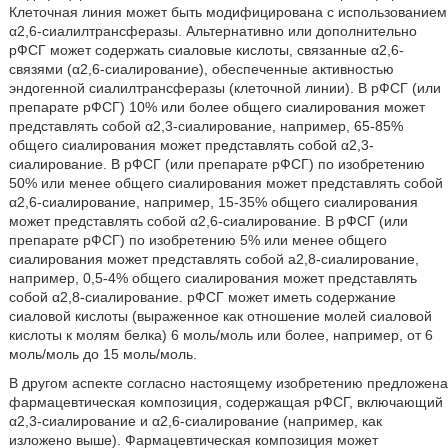
Клеточная линия может быть модифицирована с использованием
α2,6-сиалилтрансферазы. Альтернативно или дополнительно
рФСГ может содержать сиаловые кислоты, связанные α2,6-
связями (α2,6-сиалирование), обеспеченные активностью
эндогенной сиалилтрансферазы (клеточной линии). В рФСГ (или
препарате рФСГ) 10% или более общего сиалирования может
представлять собой α2,3-сиалирование, например, 65-85%
общего сиалирования может представлять собой α2,3-
сиалирование. В рФСГ (или препарате рФСГ) по изобретению
50% или менее общего сиалирования может представлять собой
α2,6-сиалирование, например, 15-35% общего сиалирования
может представлять собой α2,6-сиалирование. В рФСГ (или
препарате рФСГ) по изобретению 5% или менее общего
сиалирования может представлять собой а2,8-сиалирование,
например, 0,5-4% общего сиалирования может представлять
собой α2,8-сиалирование. рФСГ может иметь содержание
сиаловой кислоты (выраженное как отношение молей сиаловой
кислоты к молям белка) 6 моль/моль или более, например, от 6
моль/моль до 15 моль/моль.
В другом аспекте согласно настоящему изобретению предложена
фармацевтическая композиция, содержащая рФСГ, включающий
α2,3-сиалирование и α2,6-сиалирование (например, как
изложено выше). Фармацевтическая композиция может