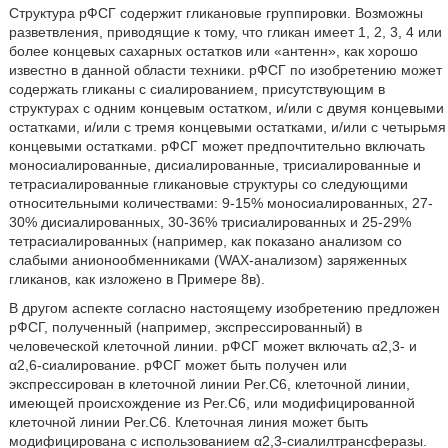
Структура рФСГ содержит гликановые группировки. Возможны
разветвления, приводящие к тому, что гликан имеет 1, 2, 3, 4 или
более концевых сахарных остатков или «антенн», как хорошо
известно в данной области техники. рФСГ по изобретению может
содержать гликаны с сиалированием, присутствующим в
структурах с одним концевым остатком, и/или с двумя концевыми
остатками, и/или с тремя концевыми остатками, и/или с четырьмя
концевыми остатками. рФСГ может предпочтительно включать
моносиалированные, дисиалированные, трисиалированные и
тетрасиалированные гликановые структуры со следующими
относительными количествами: 9-15% моносиалированных, 27-
30% дисиалированных, 30-36% трисиалированных и 25-29%
тетрасиалированных (например, как показано анализом со
слабыми анионообменниками (WAX-анализом) заряженных
гликанов, как изложено в Примере 8в).
В другом аспекте согласно настоящему изобретению предложен
рФСГ, полученный (например, экспрессированный) в
человеческой клеточной линии. рФСГ может включать α2,3- и
α2,6-сиалирование. рФСГ может быть получен или
экспрессирован в клеточной линии Per.С6, клеточной линии,
имеющей происхождение из Per.С6, или модифицированной
клеточной линии Per.С6. Клеточная линия может быть
модифицирована с использованием α2,3-сиалилтрансферазы.