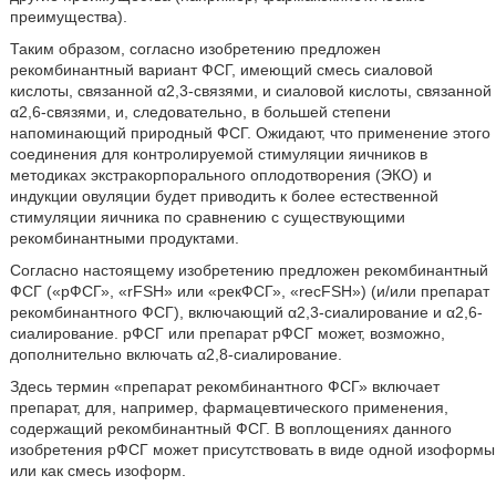
преимущества).
Таким образом, согласно изобретению предложен
рекомбинантный вариант ФСГ, имеющий смесь сиаловой
кислоты, связанной α2,3-связями, и сиаловой кислоты, связанной
α2,6-связями, и, следовательно, в большей степени
напоминающий природный ФСГ. Ожидают, что применение этого
соединения для контролируемой стимуляции яичников в
методиках экстракорпорального оплодотворения (ЭКО) и
индукции овуляции будет приводить к более естественной
стимуляции яичника по сравнению с существующими
рекомбинантными продуктами.
Согласно настоящему изобретению предложен рекомбинантный
ФСГ («рФСГ», «rFSH» или «рекФСГ», «recFSH») (и/или препарат
рекомбинантного ФСГ), включающий α2,3-сиалирование и α2,6-
сиалирование. рФСГ или препарат рФСГ может, возможно,
дополнительно включать α2,8-сиалирование.
Здесь термин «препарат рекомбинантного ФСГ» включает
препарат, для, например, фармацевтического применения,
содержащий рекомбинантный ФСГ. В воплощениях данного
изобретения рФСГ может присутствовать в виде одной изоформы
или как смесь изоформ.