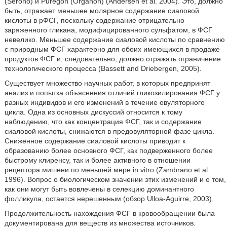
(Serono) и Puregon (Organon) (Andersen et al. 2004). Это, должно
быть, отражает меньшее молярное содержание сиаловой
кислоты в рФСГ, поскольку содержание отрицательно
заряженного гликана, модифицированного сульфатом, в ФСГ
невелико. Меньшее содержание сиаловой кислоты по сравнению
с природным ФСГ характерно для обоих имеющихся в продаже
продуктов ФСГ и, следовательно, должно отражать ограничение
технологического процесса (Bassett and Driebergen, 2005).
Существует множество научных работ, в которых предпринят
анализ и попытка объяснения отличий гликозилирования ФСГ у
разных индивидов и его изменений в течение овуляторного
цикла. Одна из основных дискуссий относится к тому
наблюдению, что как концентрация ФСГ, так и содержание
сиаловой кислоты, снижаются в предовуляторной фазе цикла.
Сниженное содержание сиаловой кислоты приводит к
образованию более основного ФСГ, как подверженного более
быстрому клиренсу, так и более активного в отношении
рецептора мишени по меньшей мере in vitro (Zambrano et al.
1996). Вопрос о биологическом значении этих изменений и о том,
как они могут быть вовлечены в селекцию доминантного
фолликула, остается нерешенным (обзор Ulloa-Aguirre, 2003).
Продолжительность нахождения ФСГ в кровообращении была
документирована для веществ из множества источников.