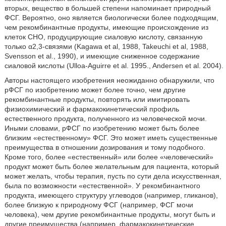
вторых, вещество в большей степени напоминает природный
ФСГ. Вероятно, оно является биологически более подходящим,
чем рекомбинантные продукты, имеющие происхождение из
клеток СНО, продуцирующие сиаловую кислоту, связанную
только α2,3-связями (Kagawa et al, 1988, Takeuchi et al, 1988,
Svensson et al., 1990), и имеющие сниженное содержание
сиаловой кислоты (Ulloa-Aguirre et al. 1995., Andersen et al. 2004).
Авторы настоящего изобретения неожиданно обнаружили, что
рФСГ по изобретению может более точно, чем другие
рекомбинантные продукты, повторять или имитировать
физиохимический и фармакокинетический профиль
естественного продукта, полученного из человеческой мочи.
Иными словами, рФСГ по изобретению может быть более
близким «естественному» ФСГ. Это может иметь существенные
преимущества в отношении дозирования и тому подобного.
Кроме того, более «естественный» или более «человеческий»
продукт может быть более желательным для пациента, который
может желать, чтобы терапия, пусть по сути дела искусственная,
была по возможности «естественной». У рекомбинантного
продукта, имеющего структуру углеводов (например, гликанов),
более близкую к природному ФСГ (например, ФСГ мочи
человека), чем другие рекомбинантные продукты, могут быть и
другие преимущества (например, фармакокинетические