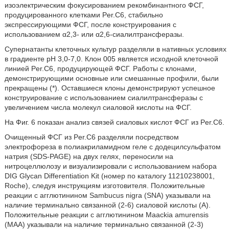
изоэлектрическим фокусированием рекомбинантного ФСГ,
продуцированного клетками Per.С6, стабильно
экспрессирующими ФСГ, после конструирования с
использованием α2,3- или α2,6-сиалилтрансферазы.
Супернатанты клеточных культур разделяли в нативных условиях
в градиенте рН 3,0-7,0. Клон 005 является исходной клеточной
линией Per.С6, продуцирующей ФСГ. Работы с клонами,
демонстрирующими основные или смешанные профили, были
прекращены (*). Оставшиеся клоны демонстрируют успешное
конструирование с использованием сиалилтрансферазы с
увеличением числа молекул сиаловой кислоты на ФСГ.
На Фиг. 6 показан анализ связей сиаловых кислот ФСГ из Per.С6.
Очищенный ФСГ из Per.С6 разделяли посредством
электрофореза в полиакриламидном геле с додецилсульфатом
натрия (SDS-PAGE) на двух гелях, переносили на
нитроцеллюлозу и визуализировали с использованием набора
DIG Glycan Differentiation Kit (номер по каталогу 11210238001,
Roche), следуя инструкциям изготовителя. Положительные
реакции с агглютинином Sambucus nigra (SNA) указывали на
наличие терминально связанной (2-6) сиаловой кислоты (А).
Положительные реакции с агглютинином Maackia amurensis
(МАА) указывали на наличие терминально связанной (2-3)