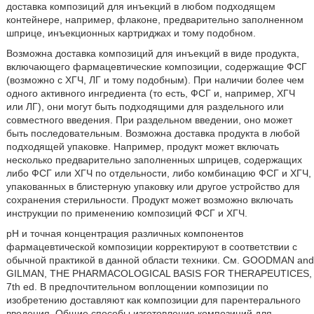
доставка композиций для инъекций в любом подходящем
контейнере, например, флаконе, предварительно заполненном
шприце, инъекционных картриджах и тому подобном.
Возможна доставка композиций для инъекций в виде продукта,
включающего фармацевтические композиции, содержащие ФСГ
(возможно с ХГЧ, ЛГ и тому подобным). При наличии более чем
одного активного ингредиента (то есть, ФСГ и, например, ХГЧ
или ЛГ), они могут быть подходящими для раздельного или
совместного введения. При раздельном введении, оно может
быть последовательным. Возможна доставка продукта в любой
подходящей упаковке. Например, продукт может включать
несколько предварительно заполненных шприцев, содержащих
либо ФСГ или ХГЧ по отдельности, либо комбинацию ФСГ и ХГЧ,
упакованных в блистерную упаковку или другое устройство для
сохранения стерильности. Продукт может возможно включать
инструкции по применению композиций ФСГ и ХГЧ.
рН и точная концентрация различных компонентов
фармацевтической композиции корректируют в соответствии с
обычной практикой в данной области техники. См. GOODMAN and
GILMAN, THE PHARMACOLOGICAL BASIS FOR THERAPEUTICES,
7th ed. В предпочтительном воплощении композиции по
изобретению доставляют как композиции для парентерального
введения. Общие способы изготовления композиций для