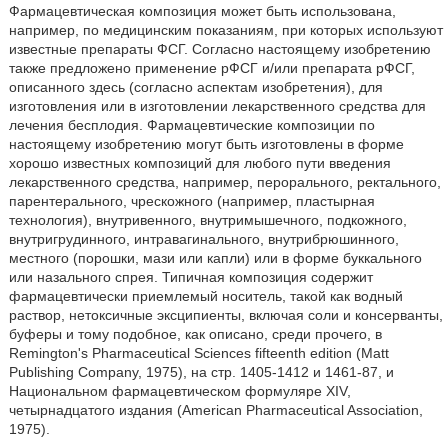
Фармацевтическая композиция может быть использована,
например, по медицинским показаниям, при которых используют
известные препараты ФСГ. Согласно настоящему изобретению
также предложено применение рФСГ и/или препарата рФСГ,
описанного здесь (согласно аспектам изобретения), для
изготовления или в изготовлении лекарственного средства для
лечения бесплодия. Фармацевтические композиции по
настоящему изобретению могут быть изготовлены в форме
хорошо известных композиций для любого пути введения
лекарственного средства, например, перорального, ректального,
парентерального, чрескожного (например, пластырная
технология), внутривенного, внутримышечного, подкожного,
внутригрудинного, интравагинального, внутрибрюшинного,
местного (порошки, мази или капли) или в форме буккального
или назального спрея. Типичная композиция содержит
фармацевтически приемлемый носитель, такой как водный
раствор, нетоксичные эксципиенты, включая соли и консерванты,
буферы и тому подобное, как описано, среди прочего, в
Remingtonʹs Pharmaceutical Sciences fifteenth edition (Matt
Publishing Company, 1975), на стр. 1405-1412 и 1461-87, и
Национальном фармацевтическом формуляре XIV,
четырнадцатого издания (American Pharmaceutical Association,
1975).