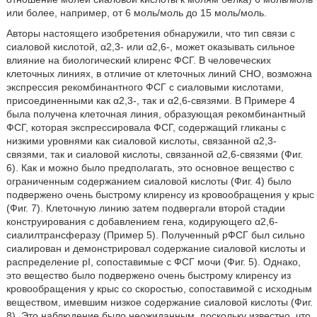
или более, например, от 6 моль/моль до 15 моль/моль.
Авторы настоящего изобретения обнаружили, что тип связи с
сиаловой кислотой, α2,3- или α2,6-, может оказывать сильное
влияние на биологический клиренс ФСГ. В человеческих
клеточных линиях, в отличие от клеточных линий СНО, возможна
экспрессия рекомбинантного ФСГ с сиаловыми кислотами,
присоединенными как α2,3-, так и α2,6-связями. В Примере 4
была получена клеточная линия, образующая рекомбинантный
ФСГ, которая экспрессировала ФСГ, содержащий гликаны с
низкими уровнями как сиаловой кислоты, связанной α2,3-
связями, так и сиаловой кислоты, связанной α2,6-связями (Фиг.
6). Как и можно было предполагать, это основное вещество с
ограниченным содержанием сиаловой кислоты (Фиг. 4) было
подвержено очень быстрому клиренсу из кровообращения у крыс
(Фиг. 7). Клеточную линию затем подвергали второй стадии
конструирования с добавлением гена, кодирующего α2,6-
сиалилтрансферазу (Пример 5). Полученный рФСГ был сильно
сиалирован и демонстрировал содержание сиаловой кислоты и
распределение pI, сопоставимые с ФСГ мочи (Фиг. 5). Однако,
это вещество было подвержено очень быстрому клиренсу из
кровообращения у крыс со скоростью, сопоставимой с исходным
веществом, имевшим низкое содержание сиаловой кислоты (Фиг.
8). Это наблюдение было неожиданным, поскольку известно, что