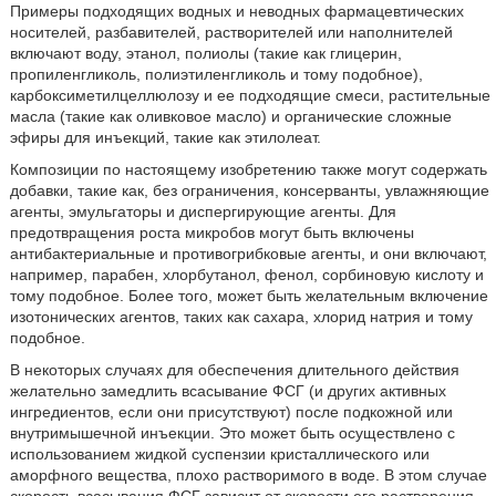
Примеры подходящих водных и неводных фармацевтических
носителей, разбавителей, растворителей или наполнителей
включают воду, этанол, полиолы (такие как глицерин,
пропиленгликоль, полиэтиленгликоль и тому подобное),
карбоксиметилцеллюлозу и ее подходящие смеси, растительные
масла (такие как оливковое масло) и органические сложные
эфиры для инъекций, такие как этилолеат.
Композиции по настоящему изобретению также могут содержать
добавки, такие как, без ограничения, консерванты, увлажняющие
агенты, эмульгаторы и диспергирующие агенты. Для
предотвращения роста микробов могут быть включены
антибактериальные и противогрибковые агенты, и они включают,
например, парабен, хлорбутанол, фенол, сорбиновую кислоту и
тому подобное. Более того, может быть желательным включение
изотонических агентов, таких как сахара, хлорид натрия и тому
подобное.
В некоторых случаях для обеспечения длительного действия
желательно замедлить всасывание ФСГ (и других активных
ингредиентов, если они присутствуют) после подкожной или
внутримышечной инъекции. Это может быть осуществлено с
использованием жидкой суспензии кристаллического или
аморфного вещества, плохо растворимого в воде. В этом случае