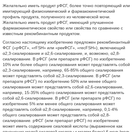
Желательно иметь продукт рФСГ, более точно повторяющий или
имитирующий физиохимический и фармакокинетический
профиль продукта, полученного из человеческой мочи.
Желательно иметь продукт рФСГ, имеющий улучшенное
фармакокинетическое свойство или свойства по сравнению с
известным рекомбинантным продуктом.
Согласно настоящему изобретению предложен рекомбинантный
ФСГ («рФСГ», «rFSH» или «рекФСГ», «recFSH»), включающий
α2,3-сиалирование и α2,6-сиалирование, и, возможно, α2,8-
сиалирование. В рФСГ (или препарате рФСГ) по изобретению
10% или более общего сиалирования может представлять собой
α2,3-сиалирование, например, 65-85% общего сиалирования
может представлять собой α2,3-сиалирование. В рФСГ (или
препарате рФСГ) по изобретению 50% или менее общего
сиалирования может представлять собой α2,6-сиалирование,
например, 15-35% общего сиалирования может представлять
собой α2,6-сиалирование. В рФСГ (или препарате рФСГ) по
изобретению 5% или менее общего сиалирования может
представлять собой α2,8-сиалирование, например, 0,1-4%
общего сиалирования может представлять собой α2,8-
сиалирование. рФСГ (или препарат рФСГ) по изобретению
может иметь содержание сиаловой кислоты (выраженное как
отношение молей сиаловой кислоты к молям белка) 6 моль/моль