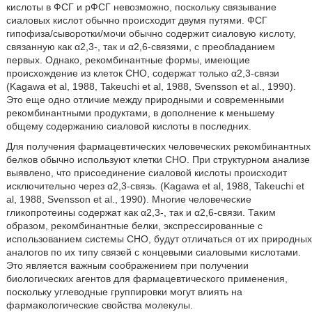
кислоты в ФСГ и рФСГ невозможно, поскольку связывание
сиаловых кислот обычно происходит двумя путями. ФСГ
гипофиза/сыворотки/мочи обычно содержит сиаловую кислоту,
связанную как α2,3-, так и α2,6-связями, с преобладанием
первых. Однако, рекомбинантные формы, имеющие
происхождение из клеток СНО, содержат только α2,3-связи
(Kagawa et al, 1988, Takeuchi et al, 1988, Svensson et al., 1990).
Это еще одно отличие между природными и современными
рекомбинантными продуктами, в дополнение к меньшему
общему содержанию сиаловой кислоты в последних.
Для получения фармацевтических человеческих рекомбинантных
белков обычно используют клетки СНО. При структурном анализе
выявлено, что присоединение сиаловой кислоты происходит
исключительно через α2,3-связь. (Kagawa et al, 1988, Takeuchi et
al, 1988, Svensson et al., 1990). Многие человеческие
гликопротеины содержат как α2,3-, так и α2,6-связи. Таким
образом, рекомбинантные белки, экспрессированные с
использованием системы СНО, будут отличаться от их природных
аналогов по их типу связей с концевыми сиаловыми кислотами.
Это является важным соображением при получении
биологических агентов для фармацевтического применения,
поскольку углеводные группировки могут влиять на
фармакологические свойства молекулы.