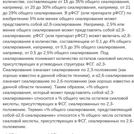
количестве, составляющем от 15 до 35% общего сиалирования,
например, от 20 до 30% общего сиалирования, например, от 21
до 29% общего сиалирования. В рФСГ (или препарате рФСГ) по
изобретению 5% или менее общего сиалирования может
представлять собой α2,8-сиалирование. Например, 2,5% или
менее общего сиалирования может представлять собой α2,8-
сиалирование. рФСГ (или препарат рФСГ) может включать α2,8-
сиалирование в количестве, составляющем от 0,1 до 4% общего
сиалирования, например, от 0,5 до 3% общего сиалирования,
например, от 0,5 до 2,5% общего сиалирования. Под
сиалированием понимают количество остатков сиаловой кислоты,
присутствующих в углеводных структурах ФСГ. α2,3-
Сиалирование означает сиалирование по 2,3-положению (как
хорошо известно в данной области техники), и α2,6-сиалирование
означает сиалирование по 2,6-положению (как хорошо известно в
данной области техники). Таким образом, «% общего
сиалирования, который может представлять собой α2,3-
сиалирование» относится к % общего числа остатков сиаловой
кислоты, присутствующих в ФСГ, сиалированных по 2,3-
положению. Термин «% общего сиалирования, представляющий
собой α2,6-сиалирование» относится к % общего числа остатков
сиаловой кислоты, присутствующих в ФСГ, сиалированных по 2,6-
положению.