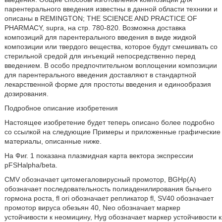
парентерального введения известны в данной области техники и
описаны в REMINGTON; THE SCIENCE AND PRACTICE OF
PHARMACY, supra, на стр. 780-820. Возможна доставка
композиций для парентерального введения в виде жидкой
композиции или твердого вещества, которое будут смешивать со
стерильной средой для инъекций непосредственно перед
введением. В особо предпочтительном воплощении композиции
для парентерального введения доставляют в стандартной
лекарственной форме для простоты введения и единообразия
дозирования.
Подробное описание изобретения
Настоящее изобретение будет теперь описано более подробно
со ссылкой на следующие Примеры и приложенные графические
материалы, описанные ниже.
На Фиг. 1 показана плазмидная карта вектора экспрессии
pFSHalpha/beta.
CMV обозначает цитомегаловирусный промотор, BGHp(A)
обозначает последовательность полиаденилирования бычьего
гормона роста, fl ori обозначает репликатор fl, SV40 обозначает
промотор вируса обезьян 40, Neo обозначает маркер
устойчивости к неомицину, Hyg обозначает маркер устойчивости к