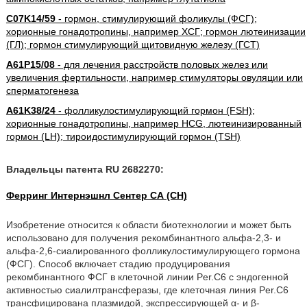
C07K14/59
- гормон, стимулирующий фоликулы (ФСГ);
хорионные гонадотропины, например ХСГ; гормон лютеинизации
(ГЛ); гормон стимулирующий щитовидную железу (ГСТ)
A61P15/08
- для лечения расстройств половых желез или
увеличения фертильности, например стимуляторы овуляции или
сперматогенеза
A61K38/24
- фолликулостимулирующий гормон (FSH);
хорионные гонадотропины, например HCG, лютеинизированный
гормон (LH); тироидостимулирующий гормон (TSH)
Владельцы патента RU 2682270:
Ферринг Интернэшнл Сентер СА (CH)
Изобретение относится к области биотехнологии и может быть
использовано для получения рекомбинантного альфа-2,3- и
альфа-2,6-сиалированного фолликулостимулирующего гормона
(ФСГ). Способ включает стадию продуцирования
рекомбинантного ФСГ в клеточной линии Per.С6 с эндогенной
активностью сиалилтрансферазы, где клеточная линия Per.С6
трансфицирована плазмидой, экспрессирующей α- и β-