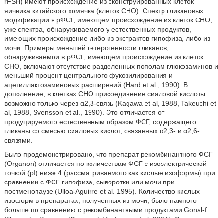
rFSH) имеют происхождение из сконструированных клеток
яичника китайского хомячка (клеток СНО). Спектр гликановых
модификаций в рФСГ, имеющем происхождение из клеток СНО,
уже спектра, обнаруживаемого у естественных продуктов,
имеющих происхождение либо из экстрактов гипофиза, либо из
мочи. Примеры меньшей гетерогенности гликанов,
обнаруживаемой в рФСГ, имеющем происхождение из клеток
СНО, включают отсутствие разделенных пополам глюкозаминов и
меньший процент центрального фукозилирования и
ацетиллактозаминовых расширений (Hard et al., 1990). В
дополнение, в клетках СНО присоединение сиаловой кислоты
возможно только через α2,3-связь (Kagawa et al, 1988, Takeuchi et
al, 1988, Svensson et al., 1990). Это отличается от
продуцируемого естественным образом ФСГ, содержащего
гликаны со смесью сиаловых кислот, связанных α2,3- и α2,6-
связями.
Было продемонстрировано, что препарат рекомбинантного ФСГ
(Organon) отличается по количествам ФСГ с изоэлектрической
точкой (pI) ниже 4 (рассматриваемого как кислые изоформы) при
сравнении с ФСГ гипофиза, сыворотки или мочи при
постменопаузе (Ulloa-Aguirre et al. 1995). Количество кислых
изоформ в препаратах, полученных из мочи, было намного
больше по сравнению с рекомбинантными продуктами Gonal-f