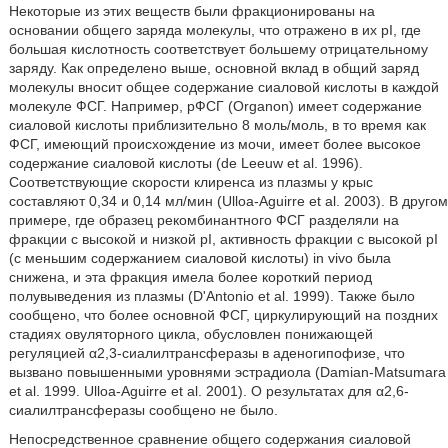
Некоторые из этих веществ были фракционированы на
основании общего заряда молекулы, что отражено в их pI, где
большая кислотность соответствует большему отрицательному
заряду. Как определено выше, основной вклад в общий заряд
молекулы вносит общее содержание сиаловой кислоты в каждой
молекуле ФСГ. Например, рФСГ (Organon) имеет содержание
сиаловой кислоты приблизительно 8 моль/моль, в то время как
ФСГ, имеющий происхождение из мочи, имеет более высокое
содержание сиаловой кислоты (de Leeuw et al. 1996).
Соответствующие скорости клиренса из плазмы у крыс
составляют 0,34 и 0,14 мл/мин (Ulloa-Aguirre et al. 2003). В другом
примере, где образец рекомбинантного ФСГ разделяли на
фракции с высокой и низкой pI, активность фракции с высокой pI
(с меньшим содержанием сиаловой кислоты) in vivo была
снижена, и эта фракция имела более короткий период
полувыведения из плазмы (DʹAntonio et al. 1999). Также было
сообщено, что более основной ФСГ, циркулирующий на поздних
стадиях овуляторного цикла, обусловлен понижающей
регуляцией α2,3-сиалилтрансферазы в аденогипофизе, что
вызвано повышенными уровнями эстрадиола (Damian-Matsumara
et al. 1999. Ulloa-Aguirre et al. 2001). О результатах для α2,6-
сиалилтрансферазы сообщено не было.
Непосредственное сравнение общего содержания сиаловой