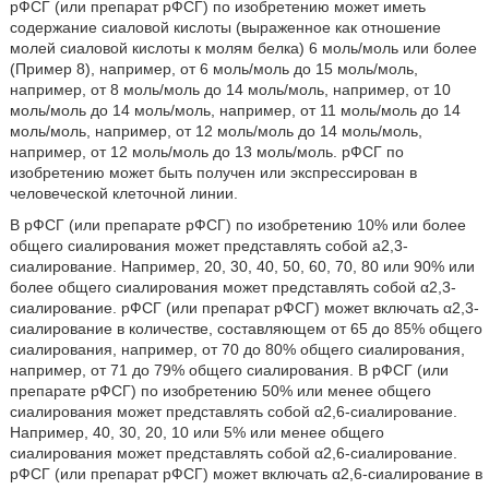
рФСГ (или препарат рФСГ) по изобретению может иметь
содержание сиаловой кислоты (выраженное как отношение
молей сиаловой кислоты к молям белка) 6 моль/моль или более
(Пример 8), например, от 6 моль/моль до 15 моль/моль,
например, от 8 моль/моль до 14 моль/моль, например, от 10
моль/моль до 14 моль/моль, например, от 11 моль/моль до 14
моль/моль, например, от 12 моль/моль до 14 моль/моль,
например, от 12 моль/моль до 13 моль/моль. рФСГ по
изобретению может быть получен или экспрессирован в
человеческой клеточной линии.
В рФСГ (или препарате рФСГ) по изобретению 10% или более
общего сиалирования может представлять собой а2,3-
сиалирование. Например, 20, 30, 40, 50, 60, 70, 80 или 90% или
более общего сиалирования может представлять собой α2,3-
сиалирование. рФСГ (или препарат рФСГ) может включать α2,3-
сиалирование в количестве, составляющем от 65 до 85% общего
сиалирования, например, от 70 до 80% общего сиалирования,
например, от 71 до 79% общего сиалирования. В рФСГ (или
препарате рФСГ) по изобретению 50% или менее общего
сиалирования может представлять собой α2,6-сиалирование.
Например, 40, 30, 20, 10 или 5% или менее общего
сиалирования может представлять собой α2,6-сиалирование.
рФСГ (или препарат рФСГ) может включать α2,6-сиалирование в