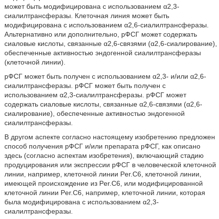
может быть модифицирована с использованием α2,3-
сиалилтрансферазы. Клеточная линия может быть
модифицирована с использованием α2,6-сиалилтрансферазы.
Альтернативно или дополнительно, рФСГ может содержать
сиаловые кислоты, связанные α2,6-связями (α2,6-сиалирование),
обеспеченные активностью эндогенной сиалилтрансферазы
(клеточной линии).
рФСГ может быть получен с использованием α2,3- и/или α2,6-
сиалилтрансферазы. рФСГ может быть получен с
использованием α2,3-сиалилтрансферазы. рФСГ может
содержать сиаловые кислоты, связанные α2,6-связями (α2,6-
сиалирование), обеспеченные активностью эндогенной
сиалилтрансферазы.
В другом аспекте согласно настоящему изобретению предложен
способ получения рФСГ и/или препарата рФСГ, как описано
здесь (согласно аспектам изобретения), включающий стадию
продуцирования или экспрессии рФСГ в человеческой клеточной
линии, например, клеточной линии Per.С6, клеточной линии,
имеющей происхождение из Per.C6, или модифицированной
клеточной линии Per.C6, например, клеточной линии, которая
была модифицирована с использованием α2,3-
сиалилтрансферазы.