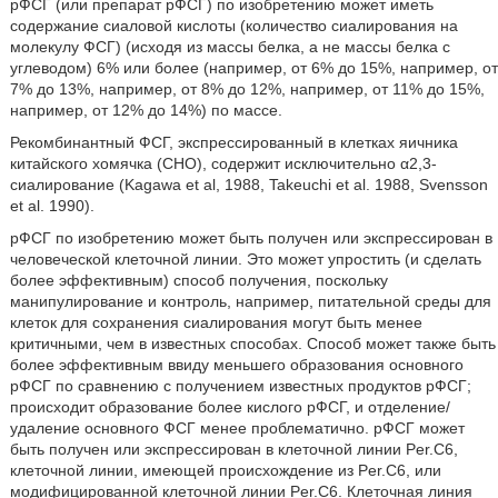
рФСГ (или препарат рФСГ) по изобретению может иметь
содержание сиаловой кислоты (количество сиалирования на
молекулу ФСГ) (исходя из массы белка, а не массы белка с
углеводом) 6% или более (например, от 6% до 15%, например, от
7% до 13%, например, от 8% до 12%, например, от 11% до 15%,
например, от 12% до 14%) по массе.
Рекомбинантный ФСГ, экспрессированный в клетках яичника
китайского хомячка (СНО), содержит исключительно α2,3-
сиалирование (Kagawa et al, 1988, Takeuchi et al. 1988, Svensson
et al. 1990).
рФСГ по изобретению может быть получен или экспрессирован в
человеческой клеточной линии. Это может упростить (и сделать
более эффективным) способ получения, поскольку
манипулирование и контроль, например, питательной среды для
клеток для сохранения сиалирования могут быть менее
критичными, чем в известных способах. Способ может также быть
более эффективным ввиду меньшего образования основного
рФСГ по сравнению с получением известных продуктов рФСГ;
происходит образование более кислого рФСГ, и отделение/
удаление основного ФСГ менее проблематично. рФСГ может
быть получен или экспрессирован в клеточной линии Per.С6,
клеточной линии, имеющей происхождение из Per.С6, или
модифицированной клеточной линии Per.С6. Клеточная линия