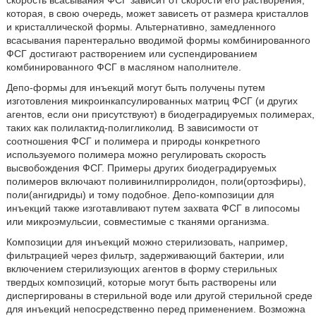
скорость всасывания ФСГ зависит от скорости его растворения,
которая, в свою очередь, может зависеть от размера кристаллов
и кристаллической формы. Альтернативно, замедленного
всасывания парентерально вводимой формы комбинированного
ФСГ достигают растворением или суспендированием
комбинированного ФСГ в масляном наполнителе.
Депо-формы для инъекций могут быть получены путем
изготовления микроинкапсулированных матриц ФСГ (и других
агентов, если они присутствуют) в биодеградируемых полимерах,
таких как полилактид-полигликолид. В зависимости от
соотношения ФСГ и полимера и природы конкретного
используемого полимера можно регулировать скорость
высвобождения ФСГ. Примеры других биодеградируемых
полимеров включают поливинилпирролидон, поли(ортоэфиры),
поли(ангидриды) и тому подобное. Депо-композиции для
инъекций также изготавливают путем захвата ФСГ в липосомы
или микроэмульсии, совместимые с тканями организма.
Композиции для инъекций можно стерилизовать, например,
фильтрацией через фильтр, задерживающий бактерии, или
включением стерилизующих агентов в форму стерильных
твердых композиций, которые могут быть растворены или
диспергированы в стерильной воде или другой стерильной среде
для инъекций непосредственно перед применением. Возможна