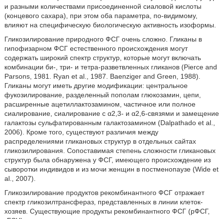
и разными количествами присоединенной сиаловой кислоты
(концевого сахара), при этом оба параметра, по-видимому,
влияют на специфическую биологическую активность изоформы.
Гликозилирование природного ФСГ очень сложно. Гликаны в
гипофизарном ФСГ естественного происхождения могут
содержать широкий спектр структур, которые могут включать
комбинации би-, три- и тетра-разветвленных гликанов (Pierce and
Parsons, 1981. Ryan et al., 1987. Baenziger and Green, 1988).
Гликаны могут иметь другие модификации: центральное
фукозилирование, разделенный пополам глюкозамин, цепи,
расширенные ацетиллактозамином, частичное или полное
сиалирование, сиалирование с α2,3- и α2,6-связями и замещение
галактозы сульфатированным галактозамином (Dalpathado et al.,
2006). Кроме того, существуют различия между
распределениями гликановых структур в отдельных сайтах
гликозилирования. Сопоставимая степень сложности гликановых
структур была обнаружена у ФСГ, имеющего происхождение из
сыворотки индивидов и из мочи женщин в постменопаузе (Wide et
al., 2007).
Гликозилирование продуктов рекомбинантного ФСГ отражает
спектр гликозилтрансфераз, представленных в линии клеток-
хозяев. Существующие продукты рекомбинантного ФСГ (рФСГ,