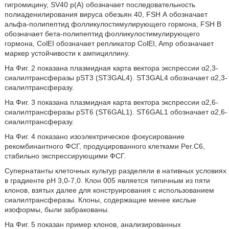
гигромицину, SV40 р(А) обозначает последовательность
полиаденилирования вируса обезьян 40, FSH А обозначает
альфа-полипептид фолликулостимулирующего гормона, FSH В
обозначает бета-полипептид фолликулостимулирующего
гормона, ColEI обозначает репликатор ColEI, Amp обозначает
маркер устойчивости к ампициллину.
На Фиг. 2 показана плазмидная карта вектора экспрессии α2,3-
сиалилтрансферазы pST3 (ST3GAL4). ST3GAL4 обозначает α2,3-
сиалилтрансферазу.
На Фиг. 3 показана плазмидная карта вектора экспрессии α2,6-
сиалилтрансферазы pST6 (ST6GAL1). ST6GAL1 обозначает α2,6-
сиалилтрансферазу.
На Фиг. 4 показано изоэлектрическое фокусирование
рекомбинантного ФСГ, продуцированного клетками Per.С6,
стабильно экспрессирующими ФСГ.
Супернатанты клеточных культур разделяли в нативных условиях
в градиенте рН 3,0-7,0. Клон 005 является типичным из пяти
клонов, взятых далее для конструирования с использованием
сиалилтрансферазы. Клоны, содержащие менее кислые
изоформы, были забракованы.
На Фиг. 5 показан пример клонов, анализированных