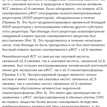
часть сиаловой кислоты в природном и биологически активном
ФСГ связана α2,6-связями. Было обнаружено, что клиренс α2,6-
сиалированного рФСГ опосредован асиалогликопротеиновым
рецептором (ASGP-рецептором), обнаруженным в печени
(Пример 9). Это было продемонстрировано временной блокадой
ASGP-рецепторов с использованием избытка другого субстрата
этого рецептора. При блокаде этого рецептора асиалофетуином
ожидаемый клиренс высоко сиалированного вещества был
восстановлен (Фиг. 9). Это продолжалось в течение нескольких
часов, пока блокада не была преодолена и не был восстановлен
быстрый клиренс высоко сиалированного рФСГ с α2,6-связями.
Рекомбинантный ФСГ со смесью как сиаловой кислоты,
связанной α2,3-связями, так и сиаловой кислоты, связанной α2,6-
связями, был получен конструированием человеческой клеточной
линии для экспрессии как рФСГ, так и α2,3-сиалилтрансферазы
(Пример 4 и 5). Экспрессируемый продукт является сильно
кислым и имеет смесь как сиаловых кислот, связанных α2,3-
связями, так и сиаловых кислот, связанных α2,6-связями;
последние обусловлены активностью эндогенной
сиалилтрансферазы (Фиг. 6). Это имеет два преимущества по
сравнению с рФСГ, экспрессированным в обычных клетках СНО:
во-первых, вещество более высоко сиалировано вследствие
комбинированных активностей двух сиалилтрансфераз; и, во-