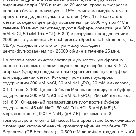
выращивают при 28°С в течение 20 часов. Уровень экспрессии
целевого белка анализируют в 15% полиакриламидном геле в
присутствии додецилсульфата натрия (Рис. 1). После этого
клетки осаждают центрифугированием при 5000 × g при 4°С в
течение 10 минут, ресуспендируют в буфере, содержащем 300
mM NaCl, 50 мМ Tris-HCl (рН 8.0) и разрушают под давлением
2000 psi на установке «French press» (Spectronic Instruments, Inc.,
США). Разрушенную клеточную массу осаждают
центрифугированием при 25000 об/мин в течение 25 мин.
На первом этапе очистки растворимую клеточную фракцию
наносят на хроматографическую колонку с сорбентом Ni-NTA
агарозой (Qiagen) предварительно уравновешенную в буфере
для разрушения клеток. Колонку промывают буфером,
содержащим 300 мМ NaCl, 50 мМ NaH
PO
20 mM имидазола,
2
4
0.1% Triton Х-100. Целевой белок Манселан элюируют в буфере,
содержащем 300 мМ NaCl, 50 мМ NaH
PO
, 250 мМ имидазола
2
4
(рН 8.0). Очищенный препарат диализуют против буфера,
содержащего 45 мМ NaCl, 50 мМ Tris-HCl, 5 мМ β-МЕ (β-
меркаптоэтанол), 0.02% NaN
(рН 7.5) при комнатной
3
температуре в течение 18 часов. На втором этапе белок очищают
с помощью катион-обменной хроматографии на сорбенте SP
Sepharose (GE Healthcare) в 0-500 mM линейном градиенте NaCl