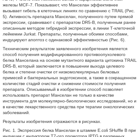
железы MCF-7. Показывают, что Манселан эффективнее
вызывает гибель в клеточных линиях по сравнению с TRAIL (Рис.
5). Активность препарата Манселан, полученного путем прямой
экспрессии, сравнивают с препаратом DR5-B, полученным ранее
описанным методом гибридной экспрессии, в линии Т-клеточной
лейкемии Jurkat. Препараты, полученные обоими способами,
индуцируют апоптоз с одинаковой эффективностью (Рис. 6).
Техническим результатом заявленного изобретения является
способ получения модифицированного противоопухолевого
белка Манселана на основе мутантного варианта цитокина TRAIL
DR5-B, который заключается в повышении выхода целевого
белка и степени очистки от низкомолекулярных белковых
примесей и бактериальных эндотоксинов, а также в сокращенном
количестве стадий очистки и снижении стоимости получения
препарата. Описываемый в изобретении способ позволяет
использовать препарат Манселан не только в качестве
инструмента для молекулярно-биологических исследований, но и
в качестве лекарственного средства при терапии онкологических
заболеваний.
Результаты изобретения отражаются в рисунках.
Рис. 1. Экспрессия белка Манселан в штамме E.coli SHuffle В при
индукции с индуктором Т7-ого промотора IPTG в различных