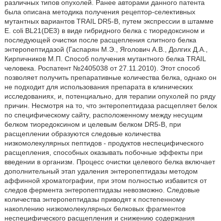
различных типов опухолей. Ранее авторами данного патента
была описана методика получения рецептор-селективных
мутантных вариантов TRAIL DR5-B, путем экспрессии в штамме
Е. coli BL21(DE3) в виде гибридного белка с тиоредоксином и
последующей очистки после расщепления слитного белка
энтеропептидазой (Гаспарян М.Э., Яголович А.В., Долгих Д.А.,
Кирпичников М.П. Способ получения мутантного белка TRAIL
человека. Роспатент №2405038 от 27.11.2010). Этот способ
позволяет получить препаративные количества белка, однако он
не подходит для использования препарата в клинических
исследованиях, и, потенциально, для терапии опухолей по ряду
причин. Несмотря на то, что энтеропептидаза расщепляет белок
по специфическому сайту, расположенному между несущим
белком тиоредоксином и целевым белком DR5-B, при
расщеплении образуются следовые количества
низкомолекулярных пептидов - продуктов неспецифического
расщепления, способных оказывать побочные эффекты при
введении в организм. Процесс очистки целевого белка включает
дополнительный этап удаления энтеропептидазы методом
аффинной хроматографии, при этом полностью избавится от
следов фермента энтеропептидазы невозможно. Следовые
количества энтеропептидазы приводят к постепенному
накоплению низкомолекулярных белковых фрагментов
неспецифического расщепления и снижению содержания