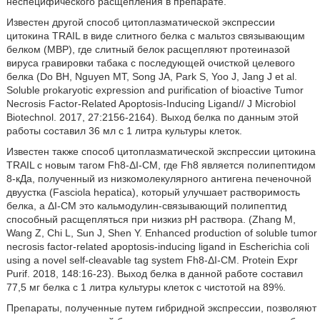
неспецифического расщепления в препарате.
Известен другой способ цитоплазматической экспрессии
цитокина TRAIL в виде слитного белка с мальтоз связывающим
белком (МВР), где слитный белок расщепляют протеиназой
вируса гравировки табака с последующей очисткой целевого
белка (Do ВН, Nguyen МТ, Song JA, Park S, Yoo J, Jang J et al.
Soluble prokaryotic expression and purification of bioactive Tumor
Necrosis Factor-Related Apoptosis-Inducing Ligand// J Microbiol
Biotechnol. 2017, 27:2156-2164). Выход белка по данным этой
работы составил 36 мл с 1 литра культуры клеток.
Известен также способ цитоплазматической экспрессии цитокина
TRAIL с новым тагом Fh8-ΔI-CM, где Fh8 является полипептидом
8-кДа, полученный из низкомолекулярного антигена печеночной
двуустка (Fasciola hepatica), который улучшает растворимость
белка, a ΔI-CM это кальмодулин-связывающий полипептид
способный расщепляться при низкиз рН раствора. (Zhang М,
Wang Z, Chi L, Sun J, Shen Y. Enhanced production of soluble tumor
necrosis factor-related apoptosis-inducing ligand in Escherichia coli
using a novel self-cleavable tag system Fh8-ΔI-CM. Protein Expr
Purif. 2018, 148:16-23). Выход белка в данной работе составил
77,5 мг белка с 1 литра культуры клеток с чистотой на 89%.
Препараты, полученные путем гибридной экспрессии, позволяют