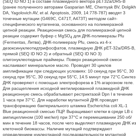
(SEQ ID NO 1) в составе плазмидного вектора pET32a/DR5-B
(ранее полученного авторами Gasparian ME, Chernyak BV, Dolgikh
DA, Yagolovich AV, et al. Apoptosis, 2009, 14:778-787) вводят 3
точечные мутации (G469C, C471T, A473T) методом сайт-
специфического мутагенеза, основанного на полимеразной
цепной реакции. Реакционная смесь для полимеразной цепной
реакции содержит буфер с MgSO
для ДНК-полимеразы Pfu
4
(Fermentas, Литва), ДНК-полимеразу Pfu, смесь из 4-х
дезоксинуклеотидтрифосфатов, плазмидную ДНК pET-32a/DR5-B,
прямой (SEQ ID NO 2) и обратный (SEQ ID NO 3)
олигонуклеотидные праймеры. Поверх реакционной смеси
наслаивают минеральное масло. Проводят 30 циклов
амплификации при следующих условиях: 10 секунд при 95°С, 30
секунд при 95°С, 30 секунд при 55°С, 14.5 минут при 72°С.Синтез
ДНК проверяют с помощью электрофореза в 1% агарозном геле.
Для расщепления исходной метилированной плазмидной ДНК
реакционную смесь обрабатывают рестриктазой Dpn I в течение
1 часа при 37°С. Для наработки мутантной ДНК проводят
трансформацию бактериального штамма Escherichia coli XL-1
Blue реакционной смесью ПЦР. Выращивают клетки в среде LB с
ампициллином (100 мкг/мл) при 37°С и перемешивании 250 об/
мин в течение 18 часов, после чего выделяют плазмидную ДНК из
клеточной биомассы. Наличие мутаций подтверждают
определением нуклеотидной последовательности мутантной