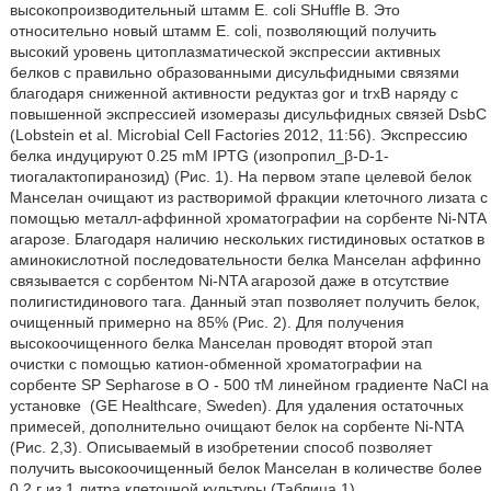
высокопроизводительный штамм Е. coli SHuffle В. Это
относительно новый штамм Е. coli, позволяющий получить
высокий уровень цитоплазматической экспрессии активных
белков с правильно образованными дисульфидными связями
благодаря сниженной активности редуктаз gor и trxB наряду с
повышенной экспрессией изомеразы дисульфидных связей DsbC
(Lobstein et al. Microbial Cell Factories 2012, 11:56). Экспрессию
белка индуцируют 0.25 mM IPTG (изопропил_β-D-1-
тиогалактопиранозид) (Рис. 1). На первом этапе целевой белок
Манселан очищают из растворимой фракции клеточного лизата с
помощью металл-аффинной хроматографии на сорбенте Ni-NTA
агарозе. Благодаря наличию нескольких гистидиновых остатков в
аминокислотной последовательности белка Манселан аффинно
связывается с сорбентом Ni-NTA агарозой даже в отсутствие
полигистидинового тага. Данный этап позволяет получить белок,
очищенный примерно на 85% (Рис. 2). Для получения
высокоочищенного белка Манселан проводят второй этап
очистки с помощью катион-обменной хроматографии на
сорбенте SP Sepharose в О - 500 тМ линейном градиенте NaCl на
установке
(GE Healthcare, Sweden). Для удаления остаточных
примесей, дополнительно очищают белок на сорбенте Ni-NTA
(Рис. 2,3). Описываемый в изобретении способ позволяет
получить высокоочищенный белок Манселан в количестве более
0.2 г из 1 литра клеточной культуры (Таблица 1).