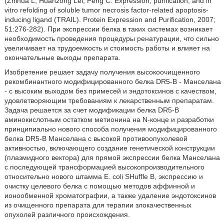
(Zhihua L, Huanzong Lei, Peng C. Expression, purification, and in
vitro refolding of soluble tumor necrosis factor-related apoptosis-
inducing ligand (TRAIL). Protein Expression and Purification, 2007;
51:276-282). При экспрессии белка в таких системах возникает
необходимость проведения процедуры ренатурации, что сильно
увеличивает на трудоемкость и стоимость работы и влияет на
окончательные выходы препарата.
Изобретение решает задачу получения высокоочищенного
рекомбинантного модифицированного белка DR5-B - Манселана
- с высоким выходом без примесей и эндотоксинов с качеством,
удовлетворяющим требованиям к лекарственным препаратам.
Задача решается за счет модификации белка DR5-B
аминокислотным остатком метионина на N-конце и разработки
принципиально нового способа получения модифицированного
белка DR5-B Манселана с высокой противоопухолевой
активностью, включающего создание генетической конструкции
(плазмидного вектора) для прямой экспрессии белка Манселана
с последующей трансформацией высокопроизводительного
относительно нового штамма Е. coli SHuffle В, экспрессию и
очистку целевого белка с помощью методов аффинной и
ионообменной хроматографии, а также удаление эндотоксинов
из очищенного препарата для терапии злокачественных
опухолей различного происхождения.