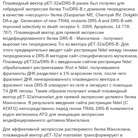
Плазмидный вектор pET-32a/DR5-B ранее был получен для
гибридной экспрессии белка Trx/DR5-B с доменом тиоредоксина
в качестве «несущего» белка (Gasparian ME, Chernyak BV, Dolgikh
DA и др. Generation of new TRAIL mutants DR5-A and DR5-B with
improved selectivity to death receptor 5. 2009, Apoptosis, 14:778-
787). Плазмидный вектор для прямой экспрессии
модифицированного белка DR5-B - Манселана - получают,
вырезая ген тиоредоксина Trx из вектора pET-32a/DR5-B. Для
этого предварительно вводят сайт рестрикции NdeI между генами
тиоредоксина и DR5-В методом сайт-специфического мутагенеза.
Плазмиду pET32a/DR5-B с введенным сайтом рестрикции NdeI
обрабатывают рестриктазами XhoI и NdeI, получившиеся
фрагменты ДНК разделяют в 1% агарозном геле, после чего
фрагмент ДНК линеаризованного плазмидного вектора и
фрагмент гена DR5-B элюируют из геля и лигируют с помощью
Т4 ДНК лигазы. Таким образом получают новый плазмидный
вектор pET-32a/manselan для прямой экспрессии целевого белка
Манселана. В результате введения сайта рестрикции NdeI (С
ATATG) непосредственно перед геном TRAIL DR5-B появляется
кодон метионина ATG для инициации экспрессии
модифицированного цитокина Манселана.
Для эффективной экспрессии растворимого белка Манселана,
плазмидный вектор рЕТ-32а/ manselan трансформируют в