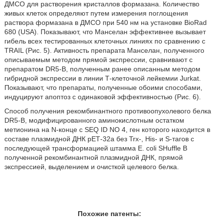
ДМСО для растворения кристаллов формазана. Количество
живых клеток определяют путем измерения поглощения
раствора формазана в ДМСО при 540 нм на установке BioRad
680 (USA). Показывают, что Манселан эффективнее вызывает
гибель всех тестированных клеточных линиях по сравнению с
TRAIL (Рис. 5). Активность препарата Манселан, полученного
описываемым методом прямой экспрессии, сравнивают с
препаратом DR5-B, полученным ранее описанным методом
гибридной экспрессии в линии Т-клеточной лейкемии Jurkat.
Показывают, что препараты, полученные обоими способами,
индуцируют апоптоз с одинаковой эффективностью (Рис. 6).
Способ получения рекомбинантного противоопухолевого белка
DR5-B, модифицированного аминокислотным остатком
метионина на N-конце с SEQ ID NO 4, ген которого находится в
составе плазмидной ДНК рЕТ-32а без Trx-, His- и S-тагов с
последующей трансформацией штамма Е. coli SHuffle В
полученной рекомбинантной плазмидной ДНК, прямой
экспрессией, выделением и очисткой целевого белка.
Похожие патенты: