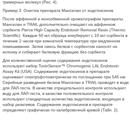
тримерных молекул (Рис. 4).
Пример 3. Очистка препарата Манселан от эндотоксинов.
После аффинной и ионообменной хроматографии препараты
Манселан и TRAIL дополнительно очищают на аффинном
сорбенте Pierce High Capacity Endotoxin Removal Resin (Thermo
Scientific). Каждые 50 мл образца инкубируют с 10 мл сорбента в
течение 2 часов при комнатной температуре при медленном
помешивании. Затем смесь белков с сорбентом наносят на
колонку и собирают белковую фракцию без сорбента.
Для количественной оценки содержания эндотоксинов
используют набор ToxinSensor™ Chromogenic LAL Endotoxin
Assay Kit (USA). Содержание эндотоксинов в препарате
оценивают спектрофотометрически по поглощению при 545 нм.
Серийные разведения белков Манселан и TRAIL проводят в воде
для ЛАЛ-теста. В качестве отрицательного контроля используют
воду для ЛАЛ-теста, в качестве положительного контроля
используют стандартные количества эндотоксинов, входящих в
набор реактивов. Содержание эндотоксинов в препарате
определяют графически по калибровочной кривой (Табл. 2).