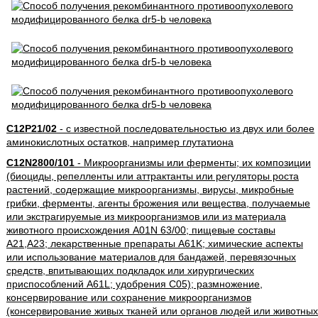
C12P21/02
- с известной последовательностью из двух или более
аминокислотных остатков, например глутатиона
C12N2800/101
- Микроорганизмы или ферменты; их композиции
(биоциды, репелленты или аттрактанты или регуляторы роста
растений, содержащие микроорганизмы, вирусы, микробные
грибки, ферменты, агенты брожения или вещества, получаемые
или экстрагируемые из микроорганизмов или из материала
животного происхождения A01N 63/00; пищевые составы
A21,A23; лекарственные препараты A61K; химические аспекты
или использование материалов для бандажей, перевязочных
средств, впитывающих подкладок или хирургических
приспособлений A61L; удобрения C05); размножение,
консервирование или сохранение микроорганизмов
(консервирование живых тканей или органов людей или животных