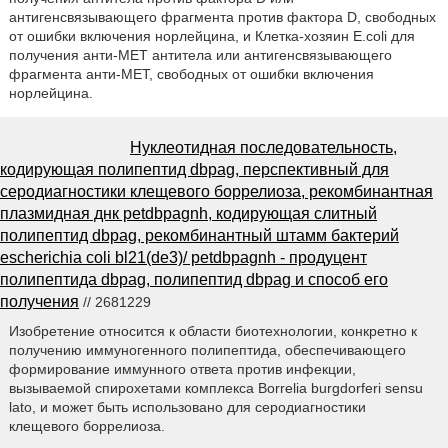
антигенсвязывающего фрагмента против фактора D, свободных
от ошибки включения норлейцина, и Клетка-хозяин E.coli для
получения анти-МЕТ антитела или антигенсвязывающего
фрагмента анти-МЕТ, свободных от ошибки включения
норлейцина.
Нуклеотидная последовательность,
кодирующая полипептид dbpag, перспективный для
серодиагностики клещевого боррелиоза, рекомбинантная
плазмидная днк petdbpagnh, кодирующая слитный
полипептид dbpag, рекомбинантный штамм бактерий
escherichia coli bl21(de3)/ petdbpagnh - продуцент
полипептида dbpag, полипептид dbpag и способ его
получения
// 2681229
Изобретение относится к области биотехнологии, конкретно к
получению иммуногенного полипептида, обеспечивающего
формирование иммунного ответа против инфекции,
вызываемой спирохетами комплекса Borrelia burgdorferi sensu
lato, и может быть использовано для серодиагностики
клещевого боррелиоза.