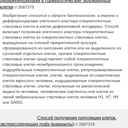
дифференцировки в панкреатические эндокринные
клетки
// 2687379
Изобретение относится к области биотехнологии, а именно к
дифференцировке клеточного кластера плюрипотентных
стволовых клеток в клетки дефинитивной энтодермы. Способ
включает получение клеточного кластера плюрипотентных
стволовых клеток из плюрипотентных стволовых клеток,
выращенных на плоской прикрепленной культуре,
сформированного из скопления клеток или не выделенного из
суспензий отдельных клеток, причем плюрипотентные
стволовые клетки представляют собой плюрипотентные
стволовые клетки неэмбрионального происхождения,
индуцибельные плюрипотентные клетки, репрограмированные
плюрипотентные клетки, клетки, выделенные из соматических
клеток взрослого человека, индуцированные плюрипотентные
стволовые клетки, клетки, полученные из амниотической
жидкости человека, человеческие партеноты или клетки из
линий эмбриональных стволовых клеток человека H1, H7, H9
или SA002.
Способ получения популяции клеток,
экспрессирующих mafa (варианты)
// 2687378