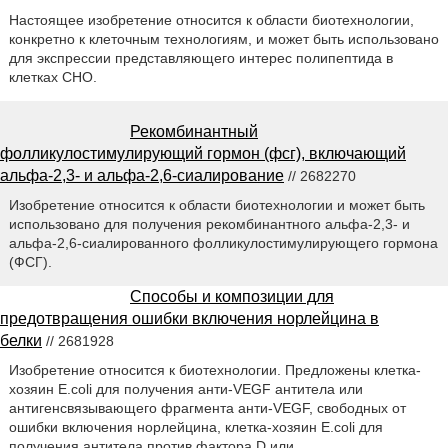
Настоящее изобретение относится к области биотехнологии,
конкретно к клеточным технологиям, и может быть использовано
для экспрессии представляющего интерес полипептида в
клетках CHO.
Рекомбинантный
фолликулостимулирующий гормон (фсг), включающий
альфа-2,3- и альфа-2,6-сиалирование
// 2682270
Изобретение относится к области биотехнологии и может быть
использовано для получения рекомбинантного альфа-2,3- и
альфа-2,6-сиалированного фолликулостимулирующего гормона
(ФСГ).
Способы и композиции для
предотвращения ошибки включения норлейцина в
белки
// 2681928
Изобретение относится к биотехнологии. Предложены клетка-
хозяин E.coli для получения анти-VEGF антитела или
антигенсвязывающего фрагмента анти-VEGF, свободных от
ошибки включения норлейцина, клетка-хозяин E.coli для
получения антитела против фактора D или