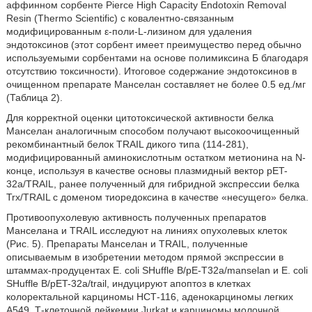
аффинном сорбенте Pierce High Capacity Endotoxin Removal
Resin (Thermo Scientific) с ковалентно-связанным
модифицированным ε-поли-L-лизином для удаления
эндотоксинов (этот сорбент имеет преимущество перед обычно
используемыми сорбентами на основе полимиксина Б благодаря
отсутствию токсичности). Итоговое содержание эндотоксинов в
очищенном препарате Манселан составляет не более 0.5 ед./мг
(Таблица 2).
Для корректной оценки цитотоксической активности белка
Манселан аналогичным способом получают высокоочищенный
рекомбинантный белок TRAIL дикого типа (114-281),
модифицированный аминокислотным остатком метионина на N-
конце, используя в качестве основы плазмидный вектор pET-
32a/TRAIL, ранее полученный для гибридной экспрессии белка
Trx/TRAIL с доменом тиоредоксина в качестве «несущего» белка.
Противоопухолевую активность полученных препаратов
Манселана и TRAIL исследуют на линиях опухолевых клеток
(Рис. 5). Препараты Манселан и TRAIL, полученные
описываемым в изобретении методом прямой экспрессии в
штаммах-продуцентах Е. coli SHuffle B/pE-T32a/manselan и Е. coli
SHuffle B/pET-32a/trail, индуцируют апоптоз в клетках
колоректальной карциномы НСТ-116, аденокарциномы легких
А549, Т-клеточной лейкемии Jurkat и карциномы молочной