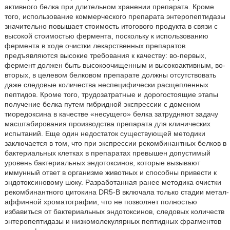
активного белка при длительном хранении препарата. Кроме
того, использование коммерческого препарата энтеропептидазы
значительно повышает стоимость итогового продукта в связи с
высокой стоимостью фермента, поскольку к использованию
фермента в ходе очистки лекарственных препаратов
предъявляются высокие требования к качеству: во-первых,
фермент должен быть высокоочищенным и высокоактивным, во-
вторых, в целевом белковом препарате должны отсутствовать
даже следовые количества неспецифически расщепленных
пептидов. Кроме того, трудозатратные и дорогостоящие этапы
получение белка путем гибридной экспрессии с доменом
тиоредоксина в качестве «несущего» белка затрудняют задачу
масштабирования производства препарата для клинических
испытаний. Еще один недостаток существующей методики
заключается в том, что при экспрессии рекомбинантных белков в
бактериальных клетках в препаратах превышен допустимый
уровень бактериальных эндотоксинов, которые вызывают
иммунный ответ в организме животных и способны привести к
эндотоксиновому шоку. Разработанная ранее методика очистки
рекомбинантного цитокина DR5-B включала только стадии метал-
аффинной хроматографии, что не позволяет полностью
избавиться от бактериальных эндотоксинов, следовых количеств
энтеропептидазы и низкомолекулярных пептидных фрагментов