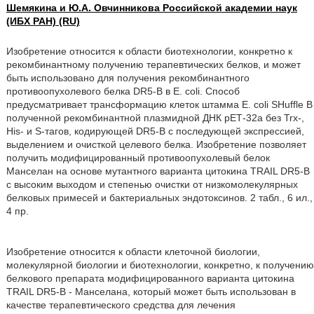
Шемякина и Ю.А. Овчинникова Российской академии наук
(ИБХ РАН) (RU)
Изобретение относится к области биотехнологии, конкретно к
рекомбинантному получению терапевтических белков, и может
быть использовано для получения рекомбинантного
противоопухолевого белка DR5-B в Е. coli. Способ
предусматривает трансформацию клеток штамма Е. coli SHuffle В
полученной рекомбинантной плазмидной ДНК рЕТ-32а без Trx-,
His- и S-тагов, кодирующей DR5-B с последующей экспрессией,
выделением и очисткой целевого белка. Изобретение позволяет
получить модифицированный противоопухолевый белок
Манселан на основе мутантного варианта цитокина TRAIL DR5-B
с высоким выходом и степенью очистки от низкомолекулярных
белковых примесей и бактериальных эндотоксинов. 2 табл., 6 ил.,
4 пр.
Изобретение относится к области клеточной биологии,
молекулярной биологии и биотехнологии, конкретно, к получению
белкового препарата модифицированного варианта цитокина
TRAIL DR5-B - Манселана, который может быть использован в
качестве терапевтического средства для лечения