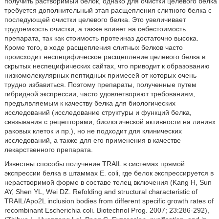
получить растворимый белок, однако для очистки целевого белка
требуется дополнительный этап расщепления слитного белка с
последующей очистки целевого белка. Это увеличивает
трудоемкость очистки, а также влияет на себестоимость
препарата, так как стоимость протеиназ достаточно высока.
Кроме того, в ходе расщепления слитных белков часто
происходит неспецифическое расщепление целевого белка в
скрытых неспецифических сайтах, что приводит к образованию
низкомолекулярных пептидных примесей от которых очень
трудно избавиться. Поэтому препараты, полученные путем
гибридной экспрессии, часто удовлетворяют требованиям,
предъявляемым к качеству белка для биологических
исследований (исследование структуры и функций белка,
связывания с рецепторами, биологической активности на линиях
раковых клеток и пр.), но не подходит для клинических
исследований, а также для его применения в качестве
лекарственного препарата.
Известны способы получение TRAIL в системах прямой
экспрессии белка в штаммах Е. coli, где белок экспрессируется в
нерастворимой форме в составе телец включения (Kang Н, Sun
AY, Shen YL, Wei DZ. Refolding and structural characteristic of
TRAIL/Apo2L inclusion bodies from different specific growth rates of
recombinant Escherichia coli. Biotechnol Prog. 2007; 23:286-292),