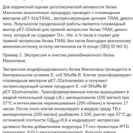
Для корректной оценки цитотоксической активности белка
Манселан аналогичную процедуру проводят с плазмидным
вектором pET-32a/TRAIL, экспрессирующим цитокин TRAIL дикого
типа. Результатом проделанной работы является плазмидный
вектор pET-32a/trail для прямой экспрессии белка TRAIL дикого
типа, который не содержит Trx-, His- и S-тагов и служит для
прямой экспрессии белка TRAIL без тагов благодаря внесенному
аминокислотному остатку метионина на N-конце (SEQ ID NO 5).
Пример 2. Экспрессия и очистка рекомбинантного белка
Манселана.
Экспрессия модифицированного белка Манселана проводится в
бактериальном штамме Е. coli SHuffle В. Клетки трансформируют
плазмидным вектором рЕТ-32a/manselan и получают
экспрессирующий штамм продуцент Е. coli SHuffle В/
рЕТ-32a/manselan. Трансформированные клетки выращивают в
жидкой питательной среде LB с ампициллином (100 мкг/мл) при
37°С и интенсивном перемешивании (250 об/мин) в течение 17
часов. После этого клетки инокулируют в жидкую среду ТВ с
ампициллином (100 мкг/мл) разбавляя 1:100, растят при 37°С до
оптической плотности ОД
=0,6 и индуцируют экспрессию
600
целевого белка добавлением индуктора Т7-ого промотора IPTG
(изопропил_β-D-1-тиогалактопиранозид). Культуру клеток