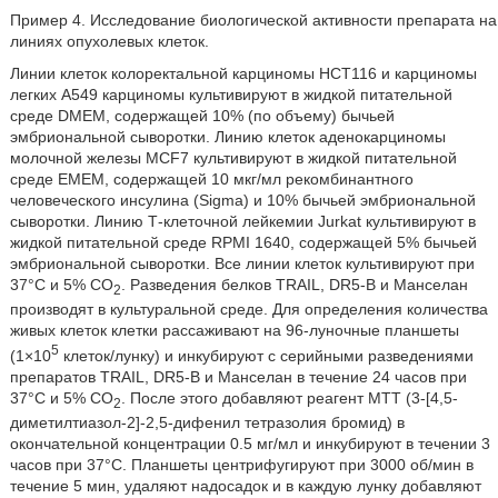
Пример 4. Исследование биологической активности препарата на
линиях опухолевых клеток.
Линии клеток колоректальной карциномы НСТ116 и карциномы
легких А549 карциномы культивируют в жидкой питательной
среде DMEM, содержащей 10% (по объему) бычьей
эмбриональной сыворотки. Линию клеток аденокарциномы
молочной железы MCF7 культивируют в жидкой питательной
среде ЕМЕМ, содержащей 10 мкг/мл рекомбинантного
человеческого инсулина (Sigma) и 10% бычьей эмбриональной
сыворотки. Линию Т-клеточной лейкемии Jurkat культивируют в
жидкой питательной среде RPMI 1640, содержащей 5% бычьей
эмбриональной сыворотки. Все линии клеток культивируют при
37°С и 5% СО
. Разведения белков TRAIL, DR5-B и Манселан
2
производят в культуральной среде. Для определения количества
живых клеток клетки рассаживают на 96-луночные планшеты
5
(1×10
клеток/лунку) и инкубируют с серийными разведениями
препаратов TRAIL, DR5-B и Манселан в течение 24 часов при
37°С и 5% СО
. После этого добавляют реагент МТТ (3-[4,5-
2
диметилтиазол-2]-2,5-дифенил тетразолия бромид) в
окончательной концентрации 0.5 мг/мл и инкубируют в течении 3
часов при 37°С. Планшеты центрифугируют при 3000 об/мин в
течение 5 мин, удаляют надосадок и в каждую лунку добавляют