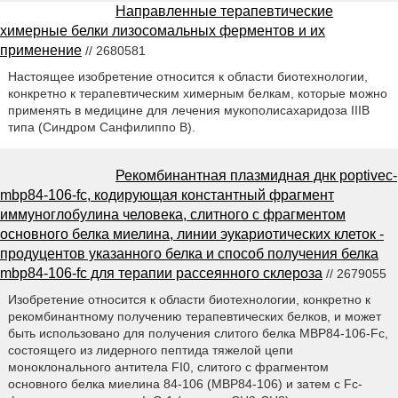
Направленные терапевтические
химерные белки лизосомальных ферментов и их
применение
// 2680581
Настоящее изобретение относится к области биотехнологии,
конкретно к терапевтическим химерным белкам, которые можно
применять в медицине для лечения мукополисахаридоза IIIB
типа (Синдром Санфилиппо В).
Рекомбинантная плазмидная днк poptivec-
mbp84-106-fc, кодирующая константный фрагмент
иммуноглобулина человека, слитного с фрагментом
основного белка миелина, линии эукариотических клеток -
продуцентов указанного белка и способ получения белка
mbp84-106-fc для терапии рассеянного склероза
// 2679055
Изобретение относится к области биотехнологии, конкретно к
рекомбинантному получению терапевтических белков, и может
быть использовано для получения слитого белка MBP84-106-Fc,
состоящего из лидерного пептида тяжелой цепи
моноклонального антитела FI0, слитого с фрагментом
основного белка миелина 84-106 (МВР84-106) и затем с Fc-