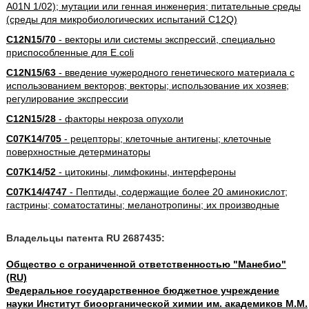
A01N 1/02); мутации или генная инженерия; питательные среды
(среды для микробиологических испытаний C12Q)
C12N15/70
- векторы или системы экспрессий, специально
приспособленные для E.coli
C12N15/63
- введение чужеродного генетического материала с
использованием векторов; векторы; использование их хозяев;
регулирование экспрессии
C12N15/28
- факторы некроза опухоли
C07K14/705
- рецепторы; клеточные антигены; клеточные
поверхностные детерминаторы
C07K14/52
- цитокины, лимфокины, интерфероны
C07K14/4747
- Пептиды, содержащие более 20 аминокислот;
гастрины; соматостатины; меланотропины; их производные
Владельцы патента RU 2687435:
Общество с ограниченной ответственностью "Манебио"
(RU)
Федеральное государственное бюджетное учреждение
науки Институт биоорганической химии им. академиков М.М.