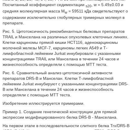
Посчитанный коэффициент седиментации
, w = 5.49±0.03 и
s20
средняя молекулярная масса M
= 59511 кДа свидетельствуют о
w
содержании исключительно глобулярных тримерных молекул в
препарате.
Рис. 5. Цитотоксичность рекомбинантных белковых препаратов
TRAIL и Манселана на различных опухолевых клеточных линиях.
Клетки карциномы прямой кишки НСТ116, аденокарциномы
молочной железы MCF-7, карциномы легких А549 и Т-
лимфобластной лейкемии Jurkat инкубировали с указанными
концентрациями TRAIL или Манселана в течении 24 часов и
жизнеспособность определяли с помощью МТТ теста.
Рис. 6. Сравнительный анализ цитотоксичной активности
препаратов DR5-B и Манселан. Клетки Т-лимфобластной
лейкемии Jurkat инкубируют с указанными концентрациями DR5-
B или Манселана в течении 24 часов и жизнеспособность
определяли с помощью МТТ теста.
Изобретение иллюстрируется примерами.
Пример 1. Создание генетической конструкции для прямой
экспрессии модифицированного белка DR5-B - Манселана.
На первом этапе в последовательности слитного белка Trx/DR5-B