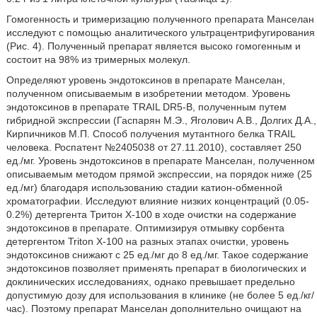
Гомогенность и тримеризацию полученного препарата Манселан
исследуют с помощью аналитического ультрацентрифугирования
(Рис. 4). Полученный препарат является высоко гомогенным и
состоит на 98% из тримерных молекул.
Определяют уровень эндотоксинов в препарате Манселан,
полученном описываемым в изобретении методом. Уровень
эндотоксинов в препарате TRAIL DR5-В, полученным путем
гибридной экспрессии (Гаспарян М.Э., Яголович А.В., Долгих Д.А.,
Кирпичников М.П. Способ получения мутантного белка TRAIL
человека. Роспатент №2405038 от 27.11.2010), составляет 250
ед./мг. Уровень эндотоксинов в препарате Манселан, полученном
описываемым методом прямой экспрессии, на порядок ниже (25
ед./мг) благодаря использованию стадии катион-обменной
хроматографии. Исследуют влияние низких концентраций (0.05-
0.2%) детергента Тритон Х-100 в ходе очистки на содержание
эндотоксинов в препарате. Оптимизируя отмывку сорбента
детергентом Triton Х-100 на разных этапах очистки, уровень
эндотоксинов снижают с 25 ед./мг до 8 ед./мг. Такое содержание
эндотоксинов позволяет применять препарат в биологических и
доклинических исследованиях, однако превышает предельно
допустимую дозу для использования в клинике (не более 5 ед./кг/
час). Поэтому препарат Манселан дополнительно очищают на