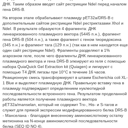
ДНК. Таким образом вводят сайт рестрикции NdeI перед началом
гена DR5-B.
На втором этапе обрабатывают плазмиду pET32a/DR5-B с
дополнительным сайтом рестрикции NdeI рестриктазами XhoI и
NdeI. В результате образуются 4 фрагмента: ДНК
линеаризованного плазмидного вектора (5445 п.н.), фрагмент
гена DR5-B (504 п.н.), а также фрагмент с геном тиоредоксина
(345 п.н.) и фрагмент тага (129 п.н.) (так как в нем находится еще
один сайт рестрикции NdeI). Фрагменты разделяют в 1%
агарозном геле, после чего фрагменты ДНК линеаризованного
плазмидного вектора и гена DR5-B элюируют из геля с помощью
набора QuiaQuick Gel Extraction kit (Quiagen) и лигируют с
помощью Т4 ДНК лигазы при 10°С в течение 16 часов.
Реакционную смесь трансформируют в штамм Escherichia coli XL-
1 Blue и выделяют плазмидную ДНК. Правильную вставку гена в
плазмиду подтверждают определением нуклеотидной
последовательности встроенного гена. Результатом проделанной
работы является получение плазмидного вектора
pET32a/manselan, который не содержит Trx-, His- и S-тагов и
служит для прямой экспрессии модифицированного белка DR5-B
- Манселана - благодаря внесенному аминокислотному остатку
метионина на N-конце аминокислотной последовательности
белка (SEQ ID NO 4).