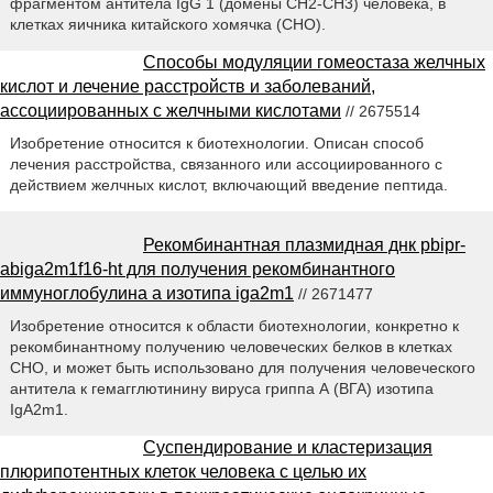
фрагментом антитела IgG 1 (домены СН2-СН3) человека, в
клетках яичника китайского хомячка (СНО).
Способы модуляции гомеостаза желчных
кислот и лечение расстройств и заболеваний,
ассоциированных с желчными кислотами
// 2675514
Изобретение относится к биотехнологии. Описан способ
лечения расстройства, связанного или ассоциированного с
действием желчных кислот, включающий введение пептида.
Рекомбинантная плазмидная днк pbipr-
abiga2m1f16-ht для получения рекомбинантного
иммуноглобулина а изотипа iga2m1
// 2671477
Изобретение относится к области биотехнологии, конкретно к
рекомбинантному получению человеческих белков в клетках
СНО, и может быть использовано для получения человеческого
антитела к гемагглютинину вируса гриппа А (ВГА) изотипа
IgA2m1.
Суспендирование и кластеризация
плюрипотентных клеток человека с целью их