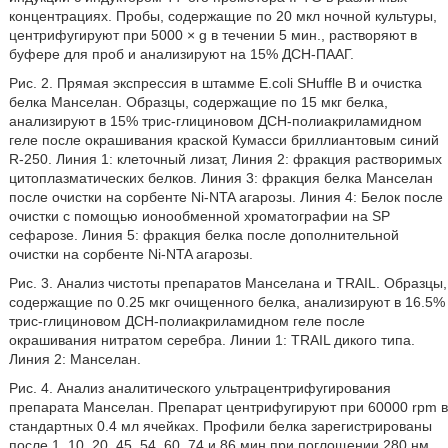
концентрациях. Пробы, содержащие по 20 мкл ночной культуры,
центрифугируют при 5000 × g в течении 5 мин., растворяют в
буфере для проб и анализируют на 15% ДСН-ПААГ.
Рис. 2. Прямая экспрессия в штамме E.coli SHuffle В и очистка
белка Манселан. Образцы, содержащие по 15 мкг белка,
анализируют в 15% трис-глициновом ДСН-полиакриламидном
геле после окрашивания краской Кумасси бриллиантовым синий
R-250. Линия 1: клеточный лизат, Линия 2: фракция растворимых
цитоплазматических белков. Линия 3: фракция белка Манселан
после очистки на сорбенте Ni-NTA агарозы. Линия 4: Белок после
очистки с помощью ионообменной хроматографии на SP
сефарозе. Линия 5: фракция белка после дополнительной
очистки на сорбенте Ni-NTA агарозы.
Рис. 3. Анализ чистоты препаратов Манселана и TRAIL. Образцы,
содержащие по 0.25 мкг очищенного белка, анализируют в 16.5%
трис-глициновом ДСН-полиакриламидном геле после
окрашивания нитратом серебра. Линии 1: TRAIL дикого типа.
Линия 2: Манселан.
Рис. 4. Анализ аналитического ультрацентрифугирования
препарата Манселан. Препарат центрифугируют при 60000 rpm в
стандартных 0.4 мл ячейках. Профили белка зарегистрированы
после 1, 10, 20, 45, 54, 60, 74 и 86 мин при поглощении 280 нм.