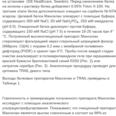
на установке
(GE Healthcare, Sweden). Перед нанесением белка
на колонку к раствору белка добавляют 0.05% Triton Х-100. На
третьем этапе белок дополнительно очищают на сорбенте Ni-NTA
агароза. Целевой белок Манселан элюируют с помощью буфера,
содержащего 300 мМ NaCl, 50 мМ NaH
PO
, 250 мМ имидазола
2
4
(рН 8.0). Очищенный белок диализуют против буфера,
содержащего 150 мМ NaCl (рН 7.5) в течении 18-20 часов при 4°
°С. Полученный высокоочищенный препарат Манселан
стерилизуют фильтрацией через стерильный шприцевой фильтр
(Millipore, США) с порами 0,2 мкм с мембраной поливинил-
дифторид (PVDF) и хранят при 4°С. Пробы после каждой стадии
очистки анализируют в полиакриламидном геле при окрашивании
краской Кумасси бриллиантовой синий R250 (Рис. 2) или
нитратом серебра (Рис. 3). Аналогичную процедуру проводят для
цитокина TRAIL дикого типа.
Выходы белковых препаратов Манселан и TRAIL приведены в
Таблице 1.
Гомогенность и тримеризацию полученного препарата Манселан
исследуют с помощью аналитического
ультрацентрифугирования. Показывают, что очищенный препарат
Манселан является высоко гомогенным и состоит на 98% из