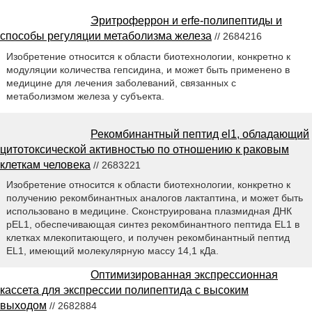
Эритроферрон и erfe-полипептиды и
способы регуляции метаболизма железа
// 2684216
Изобретение относится к области биотехнологии, конкретно к
модуляции количества гепсидина, и может быть применено в
медицине для лечения заболеваний, связанных с
метаболизмом железа у субъекта.
Рекомбинантный пептид el1, обладающий
цитотоксической активностью по отношению к раковым
клеткам человека
// 2683221
Изобретение относится к области биотехнологии, конкретно к
получению рекомбинантных аналогов лактаптина, и может быть
использовано в медицине. Сконструирована плазмидная ДНК
pEL1, обеспечивающая синтез рекомбинантного пептида EL1 в
клетках млекопитающего, и получен рекомбинантный пептид
EL1, имеющий молекулярную массу 14,1 кДа.
Оптимизированная экспрессионная
кассета для экспрессии полипептида с высоким
выходом
// 2682884