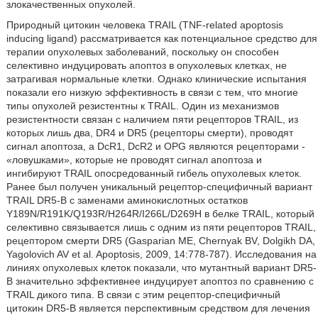
злокачественных опухолей.
Природный цитокин человека TRAIL (TNF-related apoptosis
inducing ligand) рассматривается как потенциальное средство для
терапии опухолевых заболеваний, поскольку он способен
селективно индуцировать апоптоз в опухолевых клетках, не
затрагивая нормальные клетки. Однако клинические испытания
показали его низкую эффективность в связи с тем, что многие
типы опухолей резистентны к TRAIL. Один из механизмов
резистентности связан с наличием пяти рецепторов TRAIL, из
которых лишь два, DR4 и DR5 (рецепторы смерти), проводят
сигнал апоптоза, a DcR1, DcR2 и OPG являются рецепторами -
«ловушками», которые не проводят сигнал апоптоза и
ингибируют TRAIL опосредованный гибель опухолевых клеток.
Ранее был получен уникальный рецептор-специфичный вариант
TRAIL DR5-B с заменами аминокислотных остатков
Y189N/R191K/Q193R/H264R/I266L/D269H в белке TRAIL, который
селективно связывается лишь с одним из пяти рецепторов TRAIL,
рецептором смерти DR5 (Gasparian ME, Chernyak BV, Dolgikh DA,
Yagolovich AV et al. Apoptosis, 2009, 14:778-787). Исследования на
линиях опухолевых клеток показали, что мутантный вариант DR5-
B значительно эффективнее индуцирует апоптоз по сравнению с
TRAIL дикого типа. В связи с этим рецептор-специфичный
цитокин DR5-В является перспективным средством для лечения