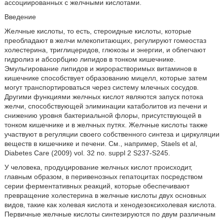
ассоциированных с желчными кислотами.
Введение
Желчные кислоты, то есть, стероидные кислоты, которые
преобладают в желчи млекопитающих, регулируют гомеостаз
холестерина, триглицеридов, глюкозы и энергии, и облегчают
гидролиз и абсорбцию липидов в тонком кишечнике.
Эмульгирование липидов и жирорастворимых витаминов в
кишечнике способствует образованию мицелл, которые затем
могут транспортироваться через систему млечных сосудов.
Другими функциями желчных кислот являются запуск потока
желчи, способствующей элиминации катаболитов из печени и
снижению уровня бактериальной флоры, присутствующей в
тонком кишечнике и в желчных путях. Желчные кислоты также
участвуют в регуляции своего собственного синтеза и циркуляции
веществ в кишечнике и печени. См., например, Staels et al,
Diabetes Care (2009) vol. 32 no. suppl 2 S237-S245.
У человека, продуцирование желчных кислот происходит,
главным образом, в перивенозных гепатоцитах посредством
серии ферментативных реакций, которые обеспечивают
превращение холестерина в желчные кислоты двух основных
видов, такие как холевая кислота и хенодезоксихолевая кислота.
Первичные желчные кислоты синтезируются по двум различным