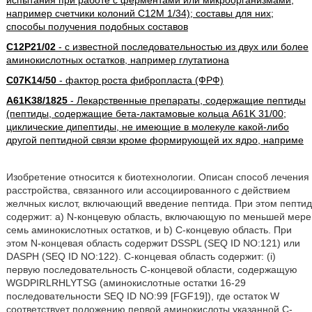
испытания при работе с ферментами или микроорганизмами,
например счетчики колоний C12M 1/34); составы для них;
способы получения подобных составов
C12P21/02
- с известной последовательностью из двух или более
аминокислотных остатков, например глутатиона
C07K14/50
- фактор роста фибропласта (ФРФ)
A61K38/1825
- Лекарственные препараты, содержащие пептиды
(пептиды, содержащие бета-лактамовые кольца A61K 31/00;
циклические дипептиды, не имеющие в молекуле какой-либо
другой пептидной связи кроме формирующей их ядро, наприме
Изобретение относится к биотехнологии. Описан способ лечения
расстройства, связанного или ассоциированного с действием
желчных кислот, включающий введение пептида. При этом пептид
содержит: a) N-концевую область, включающую по меньшей мере
семь аминокислотных остатков, и b) C-концевую область. При
этом N-концевая область содержит DSSPL (SEQ ID NO:121) или
DASPH (SEQ ID NO:122). C-концевая область содержит: (i)
первую последовательность С-концевой области, содержащую
WGDPIRLRHLYTSG (аминокислотные остатки 16-29
последовательности SEQ ID NO:99 [FGF19]), где остаток W
соответствует положению первой аминокислоты указанной С-