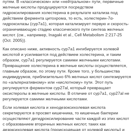
путям. В «классическом» или «нейтральном» пути, первичные
желчные кислоты продуцируются посредством
гидроксилирования холестерина в результате катализа под
действием фермента цитохрома, то есть, холестерин-7α-
гидроксилазы (cyp7a1), которая катализирует первую и скорость-
ограничивающую стадию классического пути синтеза желчных
кислот. (см., например, Inagaki et al., Cell Metabolism 2:217-25
(Oct. 2005)).
Как описано ниже, активность cyp7a1 ингибируется холевой
кислотой и усиливается под действием холестерина, и таким
образом, cyp7a1 регулируется самими желчными кислотами.
Превращение холестерина в желчные кислоты осуществляется,
главным образом, по этому пути. Кроме того, у большинства
индивидуумов, приблизительно 6% желчных кислот синтезируется
по «альтернативному» или «кислотному» пути. Этот путь
регулируется ферментом cyp27al, который превращает
оксистеролы в желчные кислоты. В отличие от cyp7a1, cyp27al не
регулируется самими желчными кислотами.
Если холевая кислота и хенодезоксихолевая кислота
секретируются в просвет кишечника, то кишечные бактерии
осуществляют дегидроксилирование части каждой из этих кислот
с образованием вторичных желчных кислот, таких как
дезоксихолевая кислота (происходящая от холевой кислоты) и