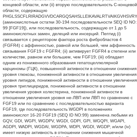
концевой области, или (ii) вторую последовательность С-концевой
области, содержащую
PHGLSSCFLRIRADGVVDCARGQSAHSLLEIKAVALRTVAIKGVHSV
(аминокислотные остатки 30-194 последовательности SEQ ID NO:
99 [FGF19]), или последовательность, содержащую от 1 до 5
аминокислотных замен, делеций или инсерций. Пептид (i)
связывается с рецептором фактора роста фибробластов 4
(FGFR4) c аффинностью, равной или большей, чем аффинность
связывания FGF19 с FGFR4; (ii) активирует FGFR4 в степени или
количестве, равном или большем, чем FGF19; (iii) обладает
одним из пониженного образования гепатоцеллюлярной
карциномы (ГЦК), повышенной активности в отношении снижения
уровня глюкозы, пониженной активности в отношении увеличения
уровня липидов, пониженной активности в отношении увеличения
уровня триглицеридов, пониженной активности в отношении
увеличения уровня холестерина, пониженной активности в
отношении увеличения уровня не-ЛВП или ЛВП по сравнению с
FGF19 или по сравнению с последовательностью варианта
FGF19, где последовательность WGDPI в положениях
аминокислот 16-20 FGF19 (SEQ ID NO:99) заменена любыми из
GQV, GDI, WGPI, WGDPV, WGDI, GDPI, GPI, WGQPI, WGAPI,
AGDPI, WADPI, WGDAI, WGDPA, WDPI, WGDI, WGDP; и/или (iv)
имеет низкую активность в отношении снижения мышечной