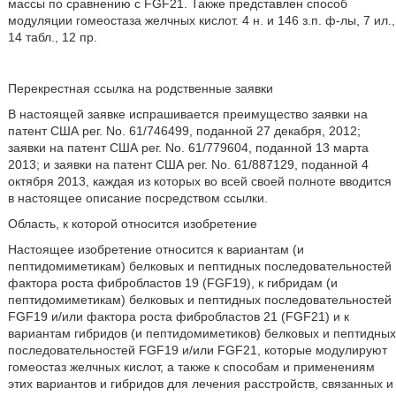
массы по сравнению с FGF21. Также представлен способ
модуляции гомеостаза желчных кислот. 4 н. и 146 з.п. ф-лы, 7 ил.,
14 табл., 12 пр.
Перекрестная ссылка на родственные заявки
В настоящей заявке испрашивается преимущество заявки на
патент США рег. No. 61/746499, поданной 27 декабря, 2012;
заявки на патент США рег. No. 61/779604, поданной 13 марта
2013; и заявки на патент США рег. No. 61/887129, поданной 4
октября 2013, каждая из которых во всей своей полноте вводится
в настоящее описание посредством ссылки.
Область, к которой относится изобретение
Настоящее изобретение относится к вариантам (и
пептидомиметикам) белковых и пептидных последовательностей
фактора роста фибробластов 19 (FGF19), к гибридам (и
пептидомиметикам) белковых и пептидных последовательностей
FGF19 и/или фактора роста фибробластов 21 (FGF21) и к
вариантам гибридов (и пептидомиметиков) белковых и пептидных
последовательностей FGF19 и/или FGF21, которые модулируют
гомеостаз желчных кислот, а также к способам и применениям
этих вариантов и гибридов для лечения расстройств, связанных и