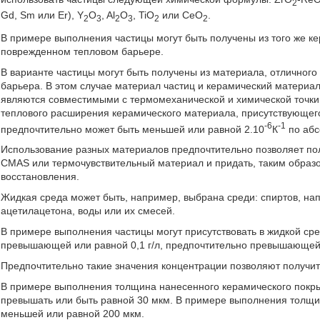
2
Gd, Sm или Er), Y
O
, Al
O
, TiO
или CeO
.
2
3
2
3
2
2
В примере выполнения частицы могут быть получены из того же ке
поврежденном тепловом барьере.
В варианте частицы могут быть получены из материала, отличного
барьера. В этом случае материал частиц и керамический материа
являются совместимыми с термомеханической и химической точк
теплового расширения керамического материала, присутствующег
-6
-1
предпочтительно может быть меньшей или равной 2.10
К
по абс
Использование разных материалов предпочтительно позволяет пол
CMAS или термочувствительный материал и придать, таким образо
восстановления.
Жидкая среда может быть, например, выбрана среди: спиртов, нап
ацетилацетона, воды или их смесей.
В примере выполнения частицы могут присутствовать в жидкой сре
превышающей или равной 0,1 г/л, предпочтительно превышающей и
Предпочтительно такие значения концентрации позволяют получит
В примере выполнения толщина нанесенного керамического покры
превышать или быть равной 30 мкм. В примере выполнения толщи
меньшей или равной 200 мкм.