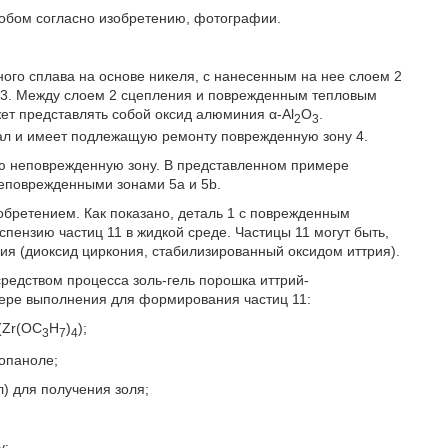
особом согласно изобретению, фотографии.
ного сплава на основе никеля, с нанесенным на нее слоем 2
 3. Между слоем 2 сцепления и поврежденным тепловым
ет представлять собой оксид алюминия α-Al
O
.
2
3
ал и имеет подлежащую ремонту поврежденную зону 4.
ю неповрежденную зону. В представленном примере
еповрежденными зонами 5a и 5b.
зобретением. Как показано, деталь 1 с поврежденным
пензию частиц 11 в жидкой среде. Частицы 11 могут быть,
ия (диоксид циркония, стабилизированный оксидом иттрия).
редством процесса золь-гель порошка иттрий-
мере выполнения для формирования частиц 11:
(Zr(OC
H
)
);
3
7
4
ропаноле;
) для получения золя;
у;