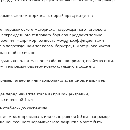
1.5
рамического материала, который присутствует в
 от керамического материала поврежденного теплового
л поврежденного теплового барьера предпочтительно
и зрения. Например, разность между коэффициентами
о в поврежденном тепловом барьере, и материала частиц
олютной величине.
учить дополнительное свойство, например, свойство анти-
м, тепловому барьеру новую функцию в ходе его
ример, этанола или изопропанола, кетонов, например,
де перед началом этапа а) при концентрации,
ли равной 1 г/л.
ь стабильную суспензию.
тия может превышать или быть равной 50 нм, например,
на нанесенного керамического покрытия может быть