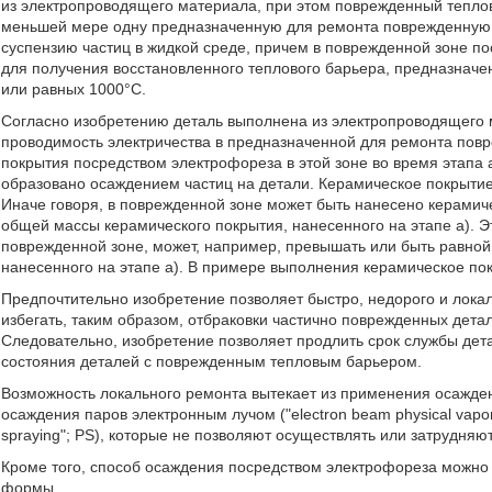
из электропроводящего материала, при этом поврежденный тепло
меньшей мере одну предназначенную для ремонта поврежденную з
суспензию частиц в жидкой среде, причем в поврежденной зоне 
для получения восстановленного теплового барьера, предназнач
или равных 1000°C.
Согласно изобретению деталь выполнена из электропроводящего 
проводимость электричества в предназначенной для ремонта повр
покрытия посредством электрофореза в этой зоне во время этапа а
образовано осаждением частиц на детали. Керамическое покрытие
Иначе говоря, в поврежденной зоне может быть нанесено керами
общей массы керамического покрытия, нанесенного на этапе a). Э
поврежденной зоне, может, например, превышать или быть равно
нанесенного на этапе a). В примере выполнения керамическое по
Предпочтительно изобретение позволяет быстро, недорого и лок
избегать, таким образом, отбраковки частично поврежденных дета
Следовательно, изобретение позволяет продлить срок службы дет
состояния деталей с поврежденным тепловым барьером.
Возможность локального ремонта вытекает из применения осажден
осаждения паров электронным лучом ("electron beam physical vapo
spraying"; PS), которые не позволяют осуществлять или затрудняю
Кроме того, способ осаждения посредством электрофореза можно
формы.