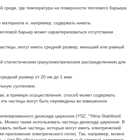
 среде, где температура на поверхности теплового барьера
 материала и, например, содержать никель.
епловой барьер может характеризоваться отсутствием
астицы, могут иметь средний размер, меньший или равный
й статистическим гранулометрическим распределением для
средний размер от 20 нм до 1 мкм.
льную суспензию.
Так, в примере осуществления, способ может содержать
м эти частицы могут быть переведены во взвешенное
лизированного диоксида циркония (YSZ, "Yttria-Stabilized
ель. Можно также использовать частицы диоксида циркония. В
вать любые частицы, которые могут иметь электрический
мя приложения электрического поля). Так, например, можно
O
(где Re обозначает редкоземельный элемент, например: