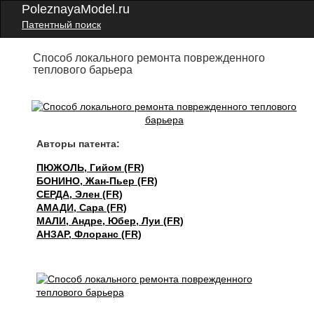
PoleznayaModel.ru
Патентный поиск
Способ локального ремонта поврежденного
теплового барьера
Авторы патента:
ПЮЖОЛЬ, Гийом (FR)
БОНИНО, Жан-Пьер (FR)
СЕРДА, Элен (FR)
АМАДИ, Сара (FR)
МАЛИ, Андре, Юбер, Луи (FR)
АНЗАР, Флоранс (FR)