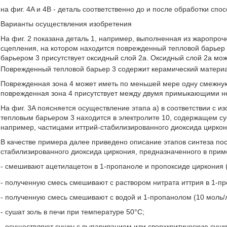
на фиг. 4A и 4B - деталь соответственно до и после обработки сп
Варианты осуществления изобретения
На фиг. 2 показана деталь 1, например, выполненная из жаропроч
сцепления, на котором находится поврежденный тепловой барьер
барьером 3 присутствует оксидный слой 2a. Оксидный слой 2a мож
Поврежденный тепловой барьер 3 содержит керамический матери
Поврежденная зона 4 может иметь по меньшей мере одну смежну
поврежденная зона 4 присутствует между двумя примыкающими н
На фиг. 3A поясняется осуществление этапа а) в соответствии с и
тепловым барьером 3 находится в электролите 10, содержащем сус
например, частицами иттрий-стабилизированного диоксида циркон
В качестве примера далее приведено описание этапов синтеза пос
стабилизированного диоксида циркония, предназначенного в при
- смешивают ацетилацетон в 1-пропаноле и пропоксиде циркония 
- полученную смесь смешивают с раствором нитрата иттрия в 1-п
- полученную смесь смешивают с водой и 1-пропанолом (10 моль/л
- сушат золь в печи при температуре 50°C;
- осуществляют сушку с выпариванием или сверхкритическую сушк