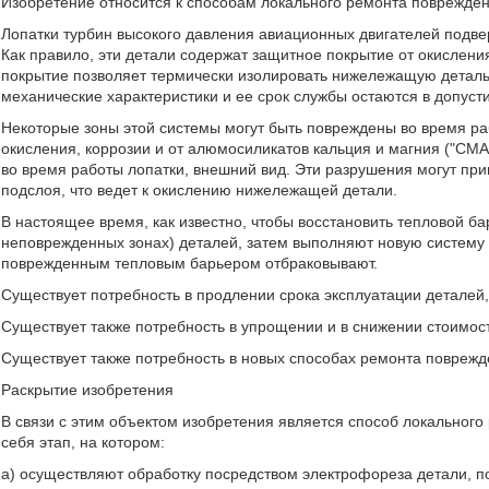
Изобретение относится к способам локального ремонта поврежде
Лопатки турбин высокого давления авиационных двигателей подв
Как правило, эти детали содержат защитное покрытие от окислен
покрытие позволяет термически изолировать нижележащую деталь,
механические характеристики и ее срок службы остаются в допуст
Некоторые зоны этой системы могут быть повреждены во время ра
окисления, коррозии и от алюмосиликатов кальция и магния ("CMA
во время работы лопатки, внешний вид. Эти разрушения могут при
подслоя, что ведет к окислению нижележащей детали.
В настоящее время, как известно, чтобы восстановить тепловой б
неповрежденных зонах) деталей, затем выполняют новую систему 
поврежденным тепловым барьером отбраковывают.
Существует потребность в продлении срока эксплуатации деталей
Существует также потребность в упрощении и в снижении стоимос
Существует также потребность в новых способах ремонта поврежд
Раскрытие изобретения
В связи с этим объектом изобретения является способ локальног
себя этап, на котором:
a) осуществляют обработку посредством электрофореза детали,