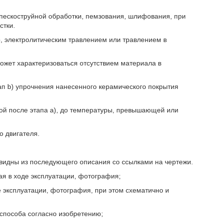
пескоструйной обработки, пемзования, шлифования, при
стки.
, электролитическим травлением или травлением в
ожет характеризоваться отсутствием материала в
ап b) упрочнения нанесенного керамического покрытия
ной после этапа a), до температуры, превышающей или
о двигателя.
видны из последующего описания со ссылками на чертежи.
ая в ходе эксплуатации, фотография;
де эксплуатации, фотография, при этом схематично и
 способа согласно изобретению;