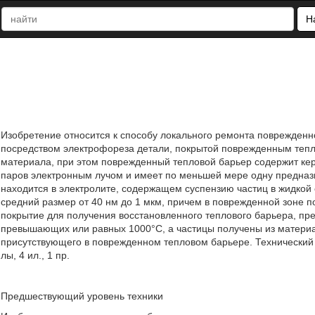
Н
Изобретение относится к способу локального ремонта поврежденн
посредством электрофореза детали, покрытой поврежденным теп
материала, при этом поврежденный тепловой барьер содержит ке
паров электронным лучом и имеет по меньшей мере одну предназ
находится в электролите, содержащем суспензию частиц в жидкой
средний размер от 40 нм до 1 мкм, причем в поврежденной зоне 
покрытие для получения восстановленного теплового барьера, пр
превышающих или равных 1000°С, а частицы получены из материал
присутствующего в поврежденном тепловом барьере. Технический р
лы, 4 ил., 1 пр.
Предшествующий уровень техники