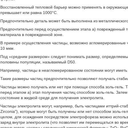
Восстановленный тепловой барьер можно применять в окружающей
превышает или равна 1000°C.
Предпочтительно деталь может быть выполнена из металлического
Предпочтительно перед осуществлением этапа a) поврежденный т
материала в поврежденной зоне.
В примере осуществления частицы, возможно агломерированные ч
10 мкм.
Под «средним размером» следует понимать размер, определяемы
половины популяции, называемый D50.
Например, частицы в неагломерированном состоянии могут иметь 
Такие размеры частиц предпочтительно позволяют получать стаби
Частицы можно получать или нет при помощи способа золь-гель. 
перед этапом a) этап получения частиц способом золь-гель. Зате
состояние в жидкой среде для получения электролита.
Частицы электролита могут, например, быть частицами иттрий-стаби
Zirconia"), которые могут быть получены или нет способом золь-г
целом, для осаждения посредством электрофореза можно использо
заряд внутри электролита (что позволяет им перемещаться во вре
использовать частицы следующей химической формулы: ZrO
-Re