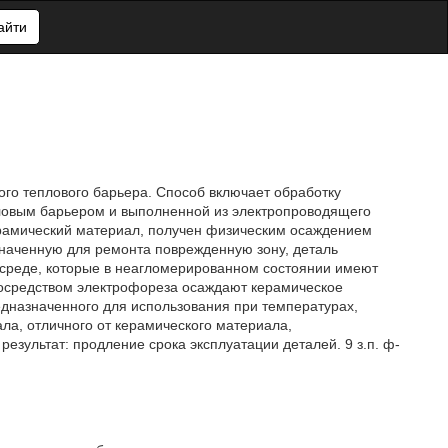
айти
ого теплового барьера. Способ включает обработку
ловым барьером и выполненной из электропроводящего
рамический материал, получен физическим осаждением
наченную для ремонта поврежденную зону, деталь
 среде, которые в неагломерированном состоянии имеют
посредством электрофореза осаждают керамическое
едназначенного для использования при температурах,
а, отличного от керамического материала,
езультат: продление срока эксплуатации деталей. 9 з.п. ф-