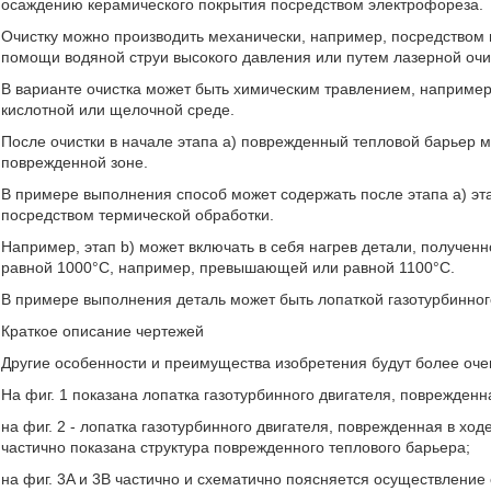
осаждению керамического покрытия посредством электрофореза.
Очистку можно производить механически, например, посредством 
помощи водяной струи высокого давления или путем лазерной очи
В варианте очистка может быть химическим травлением, например
кислотной или щелочной среде.
После очистки в начале этапа a) поврежденный тепловой барьер м
поврежденной зоне.
В примере выполнения способ может содержать после этапа a) эт
посредством термической обработки.
Например, этап b) может включать в себя нагрев детали, получен
равной 1000°C, например, превышающей или равной 1100°C.
В примере выполнения деталь может быть лопаткой газотурбинног
Краткое описание чертежей
Другие особенности и преимущества изобретения будут более оче
На фиг. 1 показана лопатка газотурбинного двигателя, поврежденн
на фиг. 2 - лопатка газотурбинного двигателя, поврежденная в хо
частично показана структура поврежденного теплового барьера;
на фиг. 3A и 3B частично и схематично поясняется осуществление