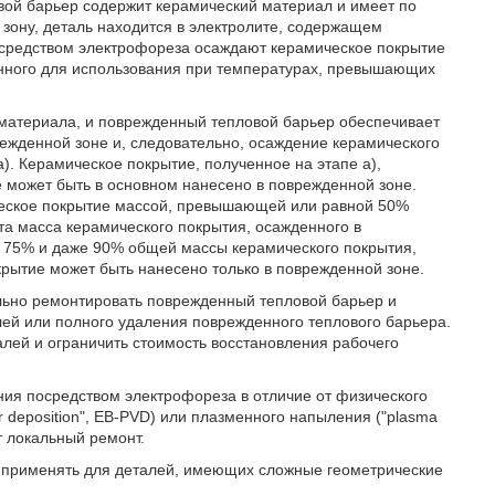
вой барьер содержит керамический материал и имеет по
ону, деталь находится в электролите, содержащем
посредством электрофореза осаждают керамическое покрытие
енного для использования при температурах, превышающих
материала, и поврежденный тепловой барьер обеспечивает
ежденной зоне и, следовательно, осаждение керамического
). Керамическое покрытие, полученное на этапе а),
 может быть в основном нанесено в поврежденной зоне.
ческое покрытие массой, превышающей или равной 50%
та масса керамического покрытия, осажденного в
й 75% и даже 90% общей массы керамического покрытия,
крытие может быть нанесено только в поврежденной зоне.
ально ремонтировать поврежденный тепловой барьер и
лей или полного удаления поврежденного теплового барьера.
алей и ограничить стоимость восстановления рабочего
ия посредством электрофореза в отличие от физического
r deposition", EB-PVD) или плазменного напыления ("plasma
т локальный ремонт.
 применять для деталей, имеющих сложные геометрические