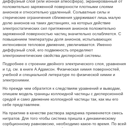
диффузный слой (или ионная атмосфера), экранированный от
положительно заряженной поверхности плотными слоями
анионов и относительно удаленный. Сольватные силы и
стерические ограничения сближения удерживают лишь малую
долю анионов на таких дистанциях, на которых действие
электростатических сил притяжения анионов положительно
заряженной поверхностью частиц значительно ослабляется. С
повышением температуры доля анионов, испытывающих
интенсивное тепловое движение, увеличивается. Именно
диффузный слой, его подвижность определяют
электрокинетические свойства дисперсной системы.
Подробнее о строении двойного электрического слоя, уравнения
и т.д. см. в книге А.Адамсон. Физическая химия поверхностей,
учебной и специальной литературе по физической химии и
электрохимии.
Но прежде чем обратится к следствиям уравнений и выводам,
опишем модель границы коллоидной частицы с дисперсионной
средой и само движение коллоидной частицы так, как мы его
себе представляем.
На практике в качестве раствора зарядчика применяется смесь
нитратов. Для того чтобы система пришла к динамическому
сорбционному равновесию, необходимо какое-то время. По всей