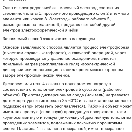
Один из электродов ячейки - масочный электрод состоит из
стеклянной платы 1, прозрачного проводящего слоя 2 и темного
элемента или краски 3. Электроды рабочего объекта 5,
размещенные на пластине 6, представляют собой другой
электрод электрофоретической ячейки.
Заявляемый способ заключается в следующем.
Основой заявляемого способа является процесс электрофореза
(в частном случае - катафореза), а ключевой операцией, через
которую производится управление осаждением, является
локальный нагрев (расплавление геля) изоэлектрической
дисперсии или ее активация в капиллярном межэлектродном
зазоре электрохимической ячейки.
Дисперсия или гель 4 локально подвергается нагреву в
соответствии с топологией электродов 5 субстрата (рабочего
объекта). При этом дисперсионная среда (или гель) нагревается
до температуры из интервала 25-60°С и выше и становится легко
подвижной (при этом гель расплавляется). Рабочий объект может
иметь как простую (сплошную) проводящую поверхность, так и
крупносегментную и тонкую (пиксельную) дисплейную топологию
проводящих элементов, подлежащих покрытию порошковым
слоем. Пластина 1 выполнена прозрачной, имеет прозрачное