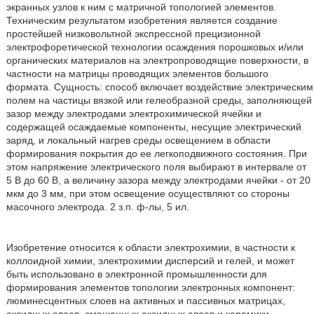
экранных узлов к ним с матричной топологией элементов.
Техническим результатом изобретения является создание
простейшей низковольтной экспрессной прецизионной
электрофоретической технологии осаждения порошковых и/или
органических материалов на электропроводящие поверхности, в
частности на матрицы проводящих элементов большого
формата. Сущность: способ включает воздействие электрическим
полем на частицы вязкой или гелеобразной среды, заполняющей
зазор между электродами электрохимической ячейки и
содержащей осаждаемые компоненты, несущие электрический
заряд, и локальный нагрев среды освещением в области
формирования покрытия до ее легкоподвижного состояния. При
этом напряжение электрического поля выбирают в интервале от
5 В до 60 В, а величину зазора между электродами ячейки - от 20
мкм до 3 мм, при этом освещение осуществляют со стороны
масочного электрода. 2 з.п. ф-лы, 5 ил.
Изобретение относится к области электрохимии, в частности к
коллоидной химии, электрохимии дисперсий и гелей, и может
быть использовано в электронной промышленности для
формирования элементов топологии электронных компонент:
люминесцентных слоев на активных и пассивных матрицах,