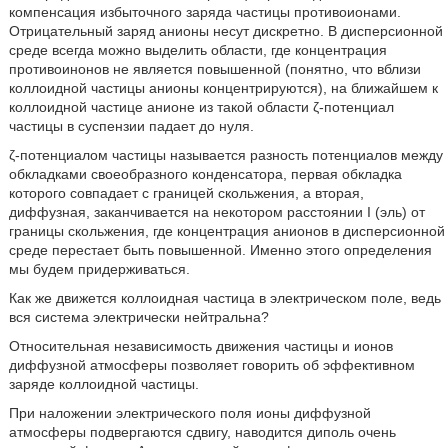
компенсация избыточного заряда частицы противоионами.
Отрицательный заряд анионы несут дискретно. В дисперсионной
среде всегда можно выделить области, где концентрация
противоинонов не является повышенной (понятно, что вблизи
коллоидной частицы анионы концентрируются), на ближайшем к
коллоидной частице анионе из такой области ζ-потенциал
частицы в суспензии падает до нуля.
ζ-потенциалом частицы называется разность потенциалов между
обкладками своеобразного конденсатора, первая обкладка
которого совпадает с границей скольжения, а вторая,
диффузная, заканчивается на некотором расстоянии I (эль) от
границы скольжения, где концентрация анионов в дисперсионной
среде перестает быть повышенной. Именно этого определения
мы будем придерживаться.
Как же движется коллоидная частица в электрическом поле, ведь
вся система электрически нейтральна?
Относительная независимость движения частицы и ионов
диффузной атмосферы позволяет говорить об эффективном
заряде коллоидной частицы.
При наложении электрического поля ионы диффузной
атмосферы подвергаются сдвигу, наводится диполь очень