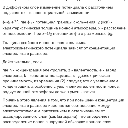
В диффузном слое изменение потенциала с расстоянием
подчиняется экспонентциальной зависимости
-χx
ϕ=ϕ
e
, где ϕ
- потенциал границы скольжения, χ (кси) -
0
0
характеристическая толщина ионной атмосферы, х - расстояние
от поверхности. При х=1/χ потенциал ϕ в е раз меньше ϕ
.
0
Толщина двойного ионного слоя и величина
электрокинетического потенциала зависят от концентрации
электролита в растворе.
Действительно, если
где n - концентрация электролита, z - валентность, е - заряд
электрона, k - константа Больцмана, ε - диэлектрическая
проницаемость, из уравнения (2) следует, что с увеличением
концентрации, а особенно с увеличением валентности ионов,
радиус ионной атмосферы должен уменьшаться.
Причина этого явления в том, что при повышении концентрации
электролита в растворе изменяется соотношение между
электростатическим притяжением и отталкиванием от
ассоциированного слоя (как бы экрана), что определяет
распределение ионов в наружной обкладке ионного слоя.