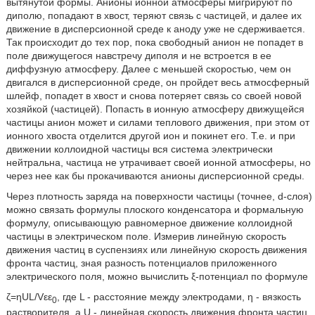
вытянутой формы. Анионы ионной атмосферы мигрируют по
диполю, попадают в хвост, теряют связь с частицей, и далее их
движение в дисперсионной среде к аноду уже не сдерживается.
Так происходит до тех пор, пока свободный анион не попадет в
поле движущегося навстречу диполя и не встроется в ее
диффузную атмосферу. Далее с меньшей скоростью, чем он
двигался в дисперсионной среде, он пройдет весь атмосферный
шлейф, попадет в хвост и снова потеряет связь со своей новой
хозяйкой (частицей). Попасть в ионную атмосферу движущейся
частицы анион может и силами теплового движения, при этом от
ионного хвоста отделится другой ион и покинет его. Т.е. и при
движении коллоидной частицы вся система электрически
нейтральна, частица не утрачивает своей ионной атмосферы, но
через нее как бы прокачиваются анионы дисперсионной среды.
Через плотность заряда на поверхности частицы (точнее, d-слоя)
можно связать формулы плоского конденсатора и формальную
формулу, описывающую равномерное движение коллоидной
частицы в электрическом поле. Измерив линейную скорость
движения частиц в суспензиях или линейную скорость движения
фронта частиц, зная разность потенциалов приложенного
электрического поля, можно вычислить ξ-потенциал по формуле
ζ=ηUL/Vεε
, где L - расстояние между электродами, η - вязкость
0
растворителя, a U - линейная скорость движения фронта частиц.