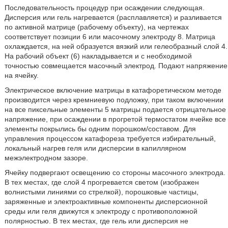
Последовательность процедур при осаждении следующая.
Дисперсия или гель нагревается (расплавляется) и разливается
по активной матрице (рабочему объекту), на чертежах
соответствует позиции 6 или масочному электроду 8. Матрица
охлаждается, на ней образуется вязкий или гелеобразный слой 4.
На рабочий объект (6) накладывается и с необходимой
точностью совмещается масочный электрод. Подают напряжение
на ячейку.
Электрическое включение матрицы в катафоретическом методе
производится через кремниевую подложку, при таком включении
на все пиксельные элементы 5 матрицы подается отрицательное
напряжение, при осаждении в прогретой термостатом ячейке все
элементы покрылись бы одним порошком/составом. Для
управления процессом катафореза требуется избирательный,
локальный нагрев геля или дисперсии в капиллярном
межэлектродном зазоре.
Ячейку подвергают освещению со стороны масочного электрода.
В тех местах, где слой 4 прогревается светом (изображен
волнистыми линиями со стрелкой), порошковые частицы,
заряженные и электроактивные компоненты дисперсионной
среды или геля движутся к электроду с противоположной
полярностью. В тех местах, где гель или дисперсия не