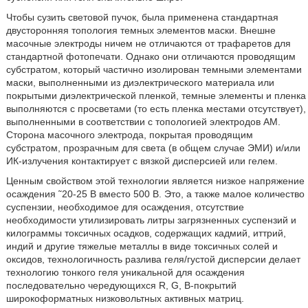
Чтобы сузить световой пучок, была применена стандартная
двусторонняя топология темных элементов маски. Внешне
масочные электроды ничем не отличаются от трафаретов для
стандартной фотопечати. Однако они отличаются проводящим
субстратом, который частично изолирован темными элементами
маски, выполненными из диэлектрического материала или
покрытыми диэлектрической пленкой, темные элементы и пленка
выполняются с просветами (то есть пленка местами отсутствует),
выполненными в соответствии с топологией электродов AM.
Сторона масочного электрода, покрытая проводящим
субстратом, прозрачным для света (в общем случае ЭМИ) и/или
ИК-излучения контактирует с вязкой дисперсией или гелем.
Ценным свойством этой технологии является низкое напряжение
осаждения ˜20-25 В вместо 500 В. Это, а также малое количество
суспензии, необходимое для осаждения, отсутствие
необходимости утилизировать литры загрязненных суспензий и
килограммы токсичных осадков, содержащих кадмий, иттрий,
индий и другие тяжелые металлы в виде токсичных солей и
оксидов, технологичность разлива геля/густой дисперсии делает
технологию тонкого геля уникальной для осаждения
последовательно чередующихся R, G, B-покрытий
широкоформатных низковольтных активных матриц.