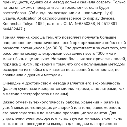
преимуществ, однако сам метод должен сначала созреть. Только
потом он сможет превратиться в технологию, если будет
востребован. (Об анодном осаждении см., например, Lyuji
Ozawa. Application of cathodoluminescence to display devices.
Kodansha. Tokyo. 1994, патенты США: №6350358; №4512861;
№4482447.)
Тонкая ячейка хороша тем, что позволяет получать большие
напряженности электрических полей при приложении небольшой
разности потенциалов (до 30 В). Это достигается за счет того, что
расстояние между электродами составляет всего ˜300 мкм и
может быть еще меньше. Наличие больших электрических полей,
порядка 1 кВ/см, приводит к тому, что слои получаемые методом
осаждения из ячейки отличаются повышенной плотностью, по
сравнению с другими методами.
Очевидным достоинством метода является его экономичность
(расход суспензии измеряется миллилитрами, а не литрами, как
в методе электрофореза из ванны).
Важно отметить технологичность работы, хранения и разлива
устойчивых долгоживущих дисперсий или геля, равномерность
его распределения по матрице проводящих элементов. Для
управления электрофорезом используется минимальное число
контактных проводов или выводов для подачи электрического