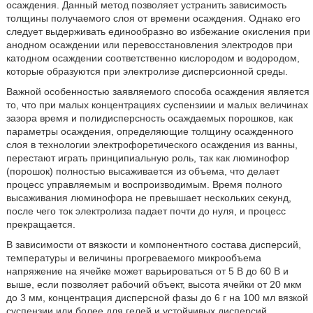
осаждения. Данный метод позволяет устранить зависимость
толщины получаемого слоя от времени осаждения. Однако его
следует выдерживать единообразно во избежание окисления при
анодном осаждении или перевосстановления электродов при
катодном осаждении соответственно кислородом и водородом,
которые образуются при электролизе дисперсионной среды.
Важной особенностью заявляемого способа осаждения является
то, что при малых концентрациях суспензиии и малых величинах
зазора время и полидисперсность осаждаемых порошков, как
параметры осаждения, определяющие толщину осажденного
слоя в технологии электрофоретического осаждения из ванны,
перестают играть принципиальную роль, так как люминофор
(порошок) полностью высаживается из объема, что делает
процесс управляемым и воспроизводимым. Время полного
высаживания люминофора не превышает нескольких секунд,
после чего ток электролиза падает почти до нуля, и процесс
прекращается.
В зависимости от вязкости и компонентного состава дисперсий,
температуры и величины прогреваемого микрообъема
напряжение на ячейке может варьироваться от 5 В до 60 В и
выше, если позволяет рабочий объект, высота ячейки от 20 мкм
до 3 мм, концентрация дисперсной фазы до 6 г на 100 мл вязкой
суспензии или более для гелей и устойчивых дисперсий,