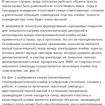
В частных случаях, когда топология рабочего объекта проста,
маска может быть рамочной или отсутствовать вовсе, тогда в
процедуре осаждения отсутствует самая ответственная, сложная
и длительная операция совмещения пластин ячейки, точность
осаждения при этом будет очень высокой.
В заявляемой технологии формирования порошковых покрытий
для локального нагрева изоэлектрических дисперсий в
капиллярном зазоре электрохимической ячейки может
применяться и лазер, как в прототипе. Но это не принципиально.
Основными отличительными признаками технологии является
малый (капиллярный) зазор между электродами ячейки, один из
которых имеет черную световую маску, которую разумно делать
диэлектрической, а участки электрода, не покрытые темным
диэлектрическим слоем, прозрачны для ЭМИ, со стороны этого
масочного электрода осуществляется экспозиция ячейки под
осветителем, см. фиг. 3.
На фиг. 1 изображена тонкая (капиллярная)
электрофоретическая ячейка в собранном состоянии, готовая к
работе, и схема ее включения, масочный электрод с
двусторонней черной маской и сплошным прозрачным
проводящим слоем находится снизу, верхняя пластина в
капиллярной ячейке является рабочим объектом, проводящий
сегмент платы может быть как прозрачным, как и непрозрачным