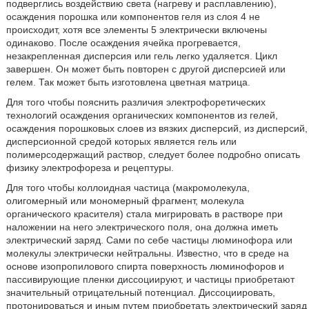
подверглись воздействию света (нагреву и расплавлению),
осаждения порошка или компонентов геля из слоя 4 не
происходит, хотя все элементы 5 электрически включены
одинаково. После осаждения ячейка прогревается,
незакрепленная дисперсия или гель легко удаляется. Цикл
завершен. Он может быть повторен с другой дисперсией или
гелем. Так может быть изготовлена цветная матрица.
Для того чтобы пояснить различия электрофоретических
технологий осаждения органических компонентов из гелей,
осаждения порошковых слоев из вязких дисперсий, из дисперсий,
дисперсионной средой которых является гель или
полимерсодержащий раствор, следует более подробно описать
физику электрофореза и рецептуры.
Для того чтобы коллоидная частица (макромолекула,
олигомерный или мономерный фрагмент, молекула
органического красителя) стала мигрировать в растворе при
наложении на него электрического поля, она должна иметь
электрический заряд. Сами по себе частицы люминофора или
молекулы электрически нейтральны. Известно, что в среде на
основе изопропилового спирта поверхность люминофоров и
пассивирующие пленки диссоциируют, и частицы приобретают
значительный отрицательный потенциал. Диссоциировать,
протонироваться и иным путем приобретать электрический заряд