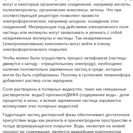
могут и некоторые органические соединения, например кислоты,
полиэлектролиты, органические комплексы, кетоны. Что при
соответствующей рецептуре позволяет провести
электрофоретическое, например анодное, осаждение этих
соединений. Мигрирующие под действием электрического поля
частицы или молекулы могут захватывать и увлекать с собой
незаряженные молекулы и частицы. Так незаряженные
(электронеактивные) компоненты могут войти в пленку
электрофоретического покрытия.
Чтобы можно было осуществить процесс катафореза (частицы
движутся к катоду - отрицательному электроду), необходимо
наличие положительно заряженных частиц в среде, которые
могли бы быть сорбированы. Поэтому в суспензию люминофора
добавляют раствор соли-зарядчика.
Соли растворены в полярных жидкостях, таких как смешанные
растворители: вода/2-пропанол/ДМФА (содержание воды - доли
процента) и ионы, и всякая заряженная частица окружается
молекулами этих полярных жидкостей.
Гидротация частиц дисперсной фазы обеспечивает достаточное
присутствие воды как реагента в приэлектродном пространстве и
толще формирующегося покрытия. Вода, несмотря на низкий
процент ее содержания, является важнейшим компонентом