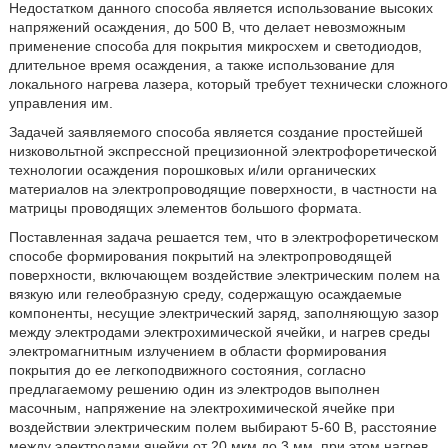
Недостатком данного способа является использование высоких
напряжений осаждения, до 500 В, что делает невозможным
применение способа для покрытия микросхем и светодиодов,
длительное время осаждения, а также использование для
локального нагрева лазера, который требует технически сложного
управления им.
Задачей заявляемого способа является создание простейшей
низковольтной экспрессной прецизионной электрофоретической
технологии осаждения порошковых и/или органических
материалов на электропроводящие поверхности, в частности на
матрицы проводящих элементов большого формата.
Поставленная задача решается тем, что в электрофоретическом
способе формирования покрытий на электропроводящей
поверхности, включающем воздействие электрическим полем на
вязкую или гелеобразную среду, содержащую осаждаемые
компоненты, несущие электрический заряд, заполняющую зазор
между электродами электрохимической ячейки, и нагрев среды
электромагнитным излучением в области формирования
покрытия до ее легкоподвижного состояния, согласно
предлагаемому решению один из электродов выполнен
масочным, напряжение на электрохимической ячейке при
воздействии электрическим полем выбирают 5-60 В, расстояние
между электродами ячейки от 20 мкм до 3 мм, при этом нагрев