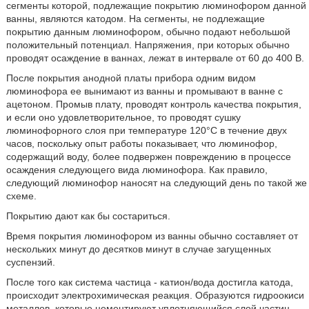
сегменты которой, подлежащие покрытию люминофором данной
ванны, являются катодом. На сегменты, не подлежащие
покрытию данным люминофором, обычно подают небольшой
положительный потенциал. Напряжения, при которых обычно
проводят осаждение в ваннах, лежат в интервале от 60 до 400 В.
После покрытия анодной платы прибора одним видом
люминофора ее вынимают из ванны и промывают в ванне с
ацетоном. Промыв плату, проводят контроль качества покрытия,
и если оно удовлетворительное, то проводят сушку
люминофорного слоя при температуре 120°С в течение двух
часов, поскольку опыт работы показывает, что люминофор,
содержащий воду, более подвержен повреждению в процессе
осаждения следующего вида люминофора. Как правило,
следующий люминофор наносят на следующий день по такой же
схеме.
Покрытию дают как бы состариться.
Время покрытия люминофором из ванны обычно составляет от
нескольких минут до десятков минут в случае загущенных
суспензий.
После того как система частица - катион/вода достигла катода,
происходит электрохимическая реакция. Образуются гидроокиси
металлов, которые цементируют уплотняющийся слой частиц