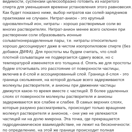
видимости, суспензии целесообразно готовить из нагретого
спирта для уменьшения времени установления этого равновесия.
Как будет показано ниже, выбор нитратов как солей-зарядчиков
практиками не случаен. Нитрат-анион - это крупный
одновалентный ион, нитраты - хорошо растворимые соли во
многих растворителях. Нитрат-анион менее всего склонен при
растворении соли образовывать ионные
сольватнонеразделенные пары, т.е. нитраты относительно
хорошо диссоциируют даже в чистом изопропиловом спирте (без
добавок ДМФА). Для простоты мы будем считать, что слой
плотной сольватации не подвергается сдвигу вовсе, но с
температурой изменяется его толщина d. Опять же для простоты
будем отсчитывать это расстояние от поверхности частицы,
включив в d-слой и ассоциированный слой. Граница d-слоя - это
граница скольжения, на которой дольше всего задерживаются
молекулы растворителя, и анионы при движении частицы
движутся какое-то время вместе с частицей. В более удаленных
слоях от поверхности молекулы растворителя и анионы
задерживаются все слабее и слабее. В самых верхних слоях,
которые разумно рассматривать, происходит только вращение
молекул растворителя и анионов, - они уже не увлекаются
частицей ни на долю микрона. Эта точка, где прекращается
гидродинамическое взаимодействие, не лежит на бесконечности:
по определению, на этой же границе происходит полная