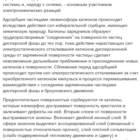
системы и, наряду с солями, - основным участником
электрохимических реакций.
Адсорбция частицами люминофора катионов происходит
вследствие действия сил избирательной сорбции, имеющих
химическую природу. Катионы зарядчиков образуют
труднорастворимые "соединения" на поверхности частиц
дисперсной фазы до тех пор, пока действие нарастающих сил
электростатического отталкивания катионов дисперсионной
среды от заряженной поверхности частицы сделает
невозможным дальнейшее приближение и присоединение новых
катионов к поверхности. Сближение перед адсорбцией
происходит против сил электростатического отталкивания за счет
приобретенного катионом импульса в процессе перемешивания,
взаимодействия с соседними заряженными частицами
дисперсной фазы и броуновского движения.
Предпочтительно поверхностью сорбируются те катионы,
которые изоморфно достраивают поверхность кристалла и
залечивают дефекты на ней. Вторым слоем от поверхности
выстраиваются анионы. Возникает двойной ионный слой. В
сфере анионов выделяют ассоциированный слой (связанный с
поверхностью относительно прочно), слой плотной сольватации
(слабо подверженный тепловому движению и сдвигу) и