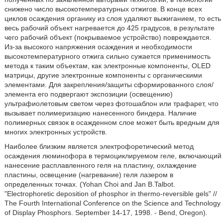
снижено число высокотемпературных отжигов. В конце всех
циклов осаждения органику из слоя удаляют выжиганием, то есть
весь рабочий объект нагревается до 425 градусов, в результате
чего рабочий объект (покрываемое устройство) повреждается.
Из-за высокого напряжения осаждения и необходимости
высокотемпературного отжига сильно сужается применимость
метода к таким объектам, как электронные компоненты, OLED
матрицы, другие электронные компоненты с органическими
элементами. Для закрепления/защиты сформированного слоя/
элемента его подвергают экспозиции (освещению)
ультрафиолетовым светом через фотошаблон или трафарет, что
вызывает полимеризацию нанесенного биндера. Наличие
полимерных связок в осажденном слое может быть вредным для
многих электронных устройств.
Наиболее близким является электрофоретический метод
осаждения люминофора в термоциклируемом геле, включающий
нанесение расплавленного геля на пластину, охлаждение
пластины, освещение (нагревание) геля лазером в
определенных точках. (Yohan Choi and Jan B.Talbot.
"Electrophoretic deposition of phosphor in thermo-reversible gels" //
The Fourth International Conference on the Science and Technology
of Display Phosphors. September 14-17, 1998. - Bend, Oregon).