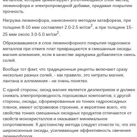
люминофора и электропроводной добавки, придавая покрытию
прочность.
Нагрузка люминофора, нанесенного методом катафореза, при
2
толщине 8-10 мкм составляет 2.0-2.5 мг/см
, а при толщине 15-
2
25 мкм около 3.0-5.0 мг/см
.
Образовавшиеся в слое люминофорного покрытия гидроокиси
металлов при отжиге плат превращаются в смешанные оксиды
магния-алюминия, если в качестве зарядчика добавляется смесь
солей.
Вообще тот факт, что традиционные рецепты включают сразу
несколько разных солей, - как правило, это нитраты магния,
лантана и аллюминия - не очень понятен.
С одной стороны, оксид магния является диэлектриком и должен
снижать электропроводность порошковых композитов, с другой
стороны, оксиды, сформированные из тонких гидрооксидных
пленок, имеют островковое строение, и вероятнее всего, что
свойства тонких смешанных оксидных продуктов отличаются от
свойств монокристаллов и оказывают минимальное
сопротивление. К достоинству метода следует отнести то, что это
широкозонные оксиды, усиливающие эффективность свечения
люминофоров.