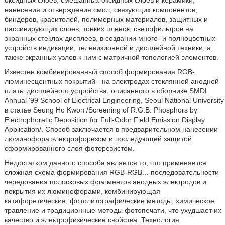
оксидных слоев, смешанных оксидных слоев и керамики,
нанесения и отверждения смол, связующих компонентов,
биндеров, красителей, полимерных материалов, защитных и
пассивирующих слоев, тонких пленок, светофильтров на
экранных стеклах дисплеев, в создании много- и полноцветных
устройств индикации, телевизионной и дисплейной техники, а
также экранных узлов к ним с матричной топологией элементов.
Известен комбинированный способ формирования RGB-
люминесцентных покрытий - на электродах стеклянной анодной
платы дисплейного устройства, описанного в сборнике SMDL
Annual '99 School of Electrical Engineering, Seoul National University
в статье Seung Но Kwon /Screening of R.G.B. Phosphors by
Electrophoretic Deposition for Full-Color Field Emission Display
Application/. Способ заключается в предварительном нанесении
люминофора электрофорезом и последующей защитой
сформированного слоя фоторезистом.
Недостатком данного способа является то, что применяется
сложная схема формирования RGB-RGB...-последовательности
чередования полосковых фрагментов анодных электродов и
покрытия их люминофорами, комбинирующая
катафоретические, фотолитографические методы, химическое
травление и традиционные методы фотопечати, что ухудшает их
качество и электрофизические свойства. Технология