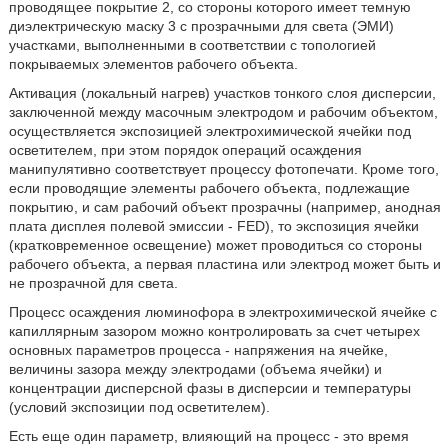
проводящее покрытие 2, со стороны которого имеет темную
диэлектрическую маску 3 с прозрачными для света (ЭМИ)
участками, выполненными в соответствии с топологией
покрываемых элементов рабочего объекта.
Активация (локальный нагрев) участков тонкого слоя дисперсии,
заключенной между масочным электродом и рабочим объектом,
осуществляется экспозицией электрохимической ячейки под
осветителем, при этом порядок операций осаждения
манипулятивно соответствует процессу фотопечати. Кроме того,
если проводящие элементы рабочего объекта, подлежащие
покрытию, и сам рабочий объект прозрачны (например, анодная
плата дисплея полевой эмиссии - FED), то экспозиция ячейки
(кратковременное освещение) может проводиться со стороны
рабочего объекта, а первая пластина или электрод может быть и
не прозрачной для света.
Процесс осаждения люминофора в электрохимической ячейке с
капиллярным зазором можно контролировать за счет четырех
основных параметров процесса - напряжения на ячейке,
величины зазора между электродами (объема ячейки) и
концентрации дисперсной фазы в дисперсии и температуры
(условий экспозиции под осветителем).
Есть еще один параметр, влияющий на процесс - это время