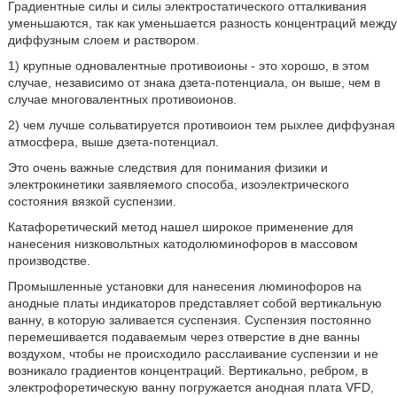
Градиентные силы и силы электростатического отталкивания
уменьшаются, так как уменьшается разность концентраций между
диффузным слоем и раствором.
1) крупные одновалентные противоионы - это хорошо, в этом
случае, независимо от знака дзета-потенциала, он выше, чем в
случае многовалентных противоионов.
2) чем лучше сольватируется противоион тем рыхлее диффузная
атмосфера, выше дзета-потенциал.
Это очень важные следствия для понимания физики и
электрокинетики заявляемого способа, изоэлектрического
состояния вязкой суспензии.
Катафоретический метод нашел широкое применение для
нанесения низковольтных катодолюминофоров в массовом
производстве.
Промышленные установки для нанесения люминофоров на
анодные платы индикаторов представляет собой вертикальную
ванну, в которую заливается суспензия. Суспензия постоянно
перемешивается подаваемым через отверстие в дне ванны
воздухом, чтобы не происходило расслаивание суспензии и не
возникало градиентов концентраций. Вертикально, ребром, в
электрофоретическую ванну погружается анодная плата VFD,