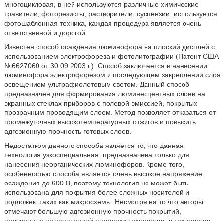
многоцикловая, в ней используются различные химические
травители, фоторезисты, растворители, суспензии, используется
фотошаблонная техника, каждая процедура является очень
ответственной и дорогой.
Известен способ осаждения люминофора на плоский дисплей с
использованием электрофореза и фотолитографии (Патент США
№6627060 от 30.09.2003 г.). Способ заключается в нанесении
люминофора электрофорезом и последующем закреплении слоя
освещением ультрафиолетовым светом. Данный способ
предназначен для формирования люминесцентных слоев на
экранных стеклах приборов с полевой эмиссией, покрытых
прозрачным проводящим слоем. Метод позволяет отказаться от
промежуточных высокотемпературных отжигов и повысить
адгезионную прочность готовых слоев.
Недостатком данного способа является то, что данная
технология узкоспециальная, предназначена только для
нанесения неорганических люминофоров. Кроме того,
особенностью способа является очень высокое напряжение
осаждения до 600 В, поэтому технология не может быть
использована для покрытия более сложных носителей и
подложек, таких как микросхемы. Несмотря на то что авторы
отмечают большую адгезионную прочность покрытий,
полученных по заявленной авторами технологии, в технологии