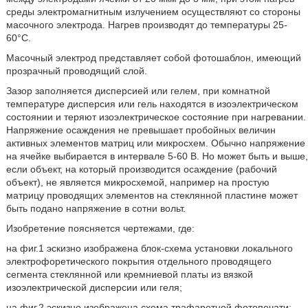
среды электромагнитным излучением осуществляют со стороны
масочного электрода. Нагрев производят до температуры 25-
60°С.
Масочный электрод представляет собой фотошаблон, имеющий
прозрачный проводящий слой.
Зазор заполняется дисперсией или гелем, при комнатной
температуре дисперсия или гель находятся в изоэлектрическом
состоянии и теряют изоэлектрическое состояние при нагревании.
Напряжение осаждения не превышает пробойных величин
активных элементов матриц или микросхем. Обычно напряжение
на ячейке выбирается в интервале 5-60 В. Но может быть и выше,
если объект, на который производится осаждение (рабочий
объект), не является микросхемой, например на простую
матрицу проводящих элементов на стеклянной пластине может
быть подано напряжение в сотни вольт.
Изобретение поясняется чертежами, где:
на фиг.1 эскизно изображена блок-схема установки локального
электрофоретического покрытия отдельного проводящего
сегмента стеклянной или кремниевой платы из вязкой
изоэлектрической дисперсии или геля;
на фиг.2 эскизно изображена схема трафаретной фотопечати;