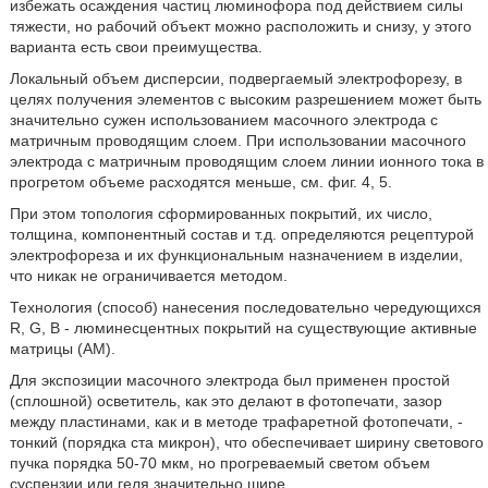
избежать осаждения частиц люминофора под действием силы
тяжести, но рабочий объект можно расположить и снизу, у этого
варианта есть свои преимущества.
Локальный объем дисперсии, подвергаемый электрофорезу, в
целях получения элементов с высоким разрешением может быть
значительно сужен использованием масочного электрода с
матричным проводящим слоем. При использовании масочного
электрода с матричным проводящим слоем линии ионного тока в
прогретом объеме расходятся меньше, см. фиг. 4, 5.
При этом топология сформированных покрытий, их число,
толщина, компонентный состав и т.д. определяются рецептурой
электрофореза и их функциональным назначением в изделии,
что никак не ограничивается методом.
Технология (способ) нанесения последовательно чередующихся
R, G, В - люминесцентных покрытий на существующие активные
матрицы (AM).
Для экспозиции масочного электрода был применен простой
(сплошной) осветитель, как это делают в фотопечати, зазор
между пластинами, как и в методе трафаретной фотопечати, -
тонкий (порядка ста микрон), что обеспечивает ширину светового
пучка порядка 50-70 мкм, но прогреваемый светом объем
суспензии или геля значительно шире.