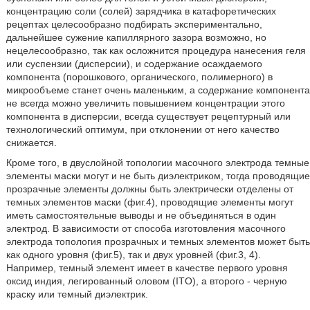
концентрацию соли (солей) зарядчика в катафоретических
рецептах целесообразно подбирать экспериментально,
дальнейшее сужение капиллярного зазора возможно, но
нецелесообразно, так как осложнится процедура нанесения геля
или суспензии (дисперсии), и содержание осаждаемого
компонента (порошкового, органического, полимерного) в
микрообъеме станет очень маленьким, а содержание компонента
не всегда можно увеличить повышением концентрации этого
компонента в дисперсии, всегда существует рецептурный или
технологический оптимум, при отклонении от него качество
снижается.
Кроме того, в двуслойной топологии масочного электрода темные
элементы маски могут и не быть диэлектриком, тогда проводящие
прозрачные элементы должны быть электрически отделены от
темных элементов маски (фиг.4), проводящие элементы могут
иметь самостоятельные выводы и не объединяться в один
электрод. В зависимости от способа изготовления масочного
электрода топология прозрачных и темных элементов может быть
как одного уровня (фиг.5), так и двух уровней (фиг.3, 4).
Например, темный элемент имеет в качестве первого уровня
оксид индия, легированный оловом (ITO), а второго - черную
краску или темный диэлектрик.