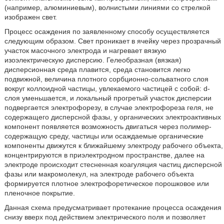
(например, алюминиевым), волнистыми линиями со стрелкой
изображен свет.
Процесс осаждения по заявленному способу осуществляется
следующим образом. Свет проникает в ячейку через прозрачный
участок масочного электрода и нагревает вязкую
изоэлектрическую дисперсию. Гелеобразная (вязкая)
дисперсионная среда плавится, среда становится легко
подвижной, величина плотного сорбционно-сольватного слоя
вокруг коллоидной частицы, увлекаемого частицей с собой: d-
слоя уменьшается, и локальный прогретый участок дисперсии
подвергается электрофорезу, в случае электрофореза геля, не
содержащего дисперсной фазы, у органических электроактивных
компонент появляется возможность двигаться через полимер-
содержащую среду, частицы или осаждаемые органические
компоненты движутся к ближайшему электроду рабочего объекта,
концентрируются в приэлектродном пространстве, далее на
электроде происходит стесненная коагуляция частиц дисперсной
фазы или макромолекул, на электроде рабочего объекта
формируется плотное электрофоретическое порошковое или
пленочное покрытие.
Данная схема предусматривает протекание процесса осаждения
снизу вверх под действием электрического поля и позволяет