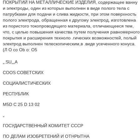
ПОКРЫТИЙ НА МЕТАЛЛИЧЕСКИЕ ИЗДЕЛИЯ, содержащее ванну
и электроды, один из которых выполнен в виде полого тела с
патрубками для подачи и слива жидкости, при этом поверхность
полого электрода, обращенная к другому электрод, изготовлена
из пористого токопроводящего материала, отличающееся тем,
что, с целью повышения качества путем получения равномерного
покрытия и расширения техноло .гических возможностей, полый
электрод выполнен телескопическим,в .виде усеченного конуса.
(Л О со Ob о: О5
„.SU„„A
COOS СОВЕТСКИХ
СОЦИАЛИСТИЧЕСКИХ
РЕСПУБЛИК
M5D С 25 D 13 02
„
ГОСУДАРСТВЕННЫЙ КОМИТЕТ СССР
ПО ДЕЛАМ ИЗОБРЕТЕНИЙ И OTHPblTHA