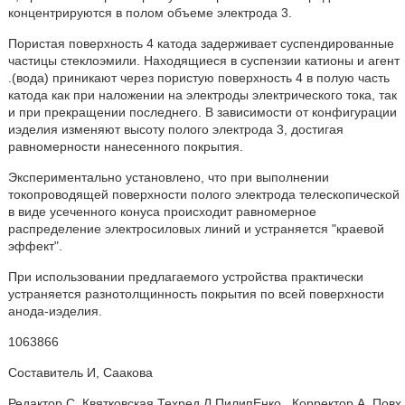
концентрируются в полом объеме электрода 3.
Пористая поверхность 4 катода задерживает суспендированные
частицы стеклоэмили. Находящиеся в суспензии катионы и агент
.(вода) приникают через пористую поверхность 4 в полую часть
катода как при наложении на электроды электрического тока, так
и при прекращении последнего. В зависимости от конфигурации
иэделия изменяют высоту полого электрода 3, достигая
равномерности нанесенного покрытия.
Экспериментально установлено, что при выполнении
токопроводящей поверхности полого электрода телескопической
в виде усеченного конуса происходит равномерное
распределение электросиловых линий и устраняется "краевой
эффект".
При использовании предлагаемого устройства практически
устраняется разнотолщинность покрытия по всей поверхности
анода-иэделия.
1063866
Составитель И, Саакова
Редактор С. Квятковская Техред Л.ПилипЕнко . Корректор A. Повх