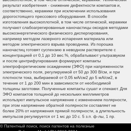
результат изобретения - снижение дефектности компактов и,
соответственно, керамики при исключении использования
дорогостоящего прессового оборудования. В способе
изготовления высокоплотной, в том числе оптической, керамики
получают слабоагрегированные наночастицы оксидов методами
высокоэнергетического физического диспергирования,
например методом лазерного испарения материала или
методом электрического взрыва проводника. Из порошка
наночастиц готовят суспензию в неводном растворителе с
концентрацией от 0,1 до 10 вес.%, обрабатывают ультразвуком
и после центрифугирования формируют компакты
электрофоретическим осаждением (ЭФО) при напряженности
электрического поля, регулируемой от 50 до 300 В/см, и при
плотности тока, выбираемой от 0,05 мА/см2 до 5 мА/см2, в
течение от 1 до 200 мин в зависимости от необходимой
толщины заготовки. Полученные компакты сушат и спекают. Для
ЭФО компактов толщиной до нескольких миллиметров
используют импульсное напряжение с изменением полярности,
при этом напряжение обратной полярности составляет не
более 20% от напряжения прямой полярности, а длительность
импульсов регулируется от 1 мс до 10 с. 5 з.п. ф-лы, 1 пр.
© Патентный поиск, поиск патентов на полезные