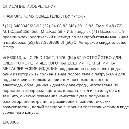
ОПИСАНИЕ ИЗОБРЕТЕНИЯ
Н АВТОРСНОМУ СВИДЕТЕЛЬСТВУ " -" ::-: /
f (21) 3486049/22-02 (22) 24.08.82 (46) 30.12.83. Бюл. 9 48 (72)
М.T.Çàãóðàëüñêèé, M.È.Koâíåð и И.Б.Гандэюк (71) Всесоюзный
проектно-технологический институт по электробытовым машинам
и приборам. (53) 537.363(088.8) (56) 1. Авторское свидетельство
СССР
Vi 560013, кл. С 25 D 13/02, 1976. (54)(57.)УСТРОЙСТВО ДЛЯ
ЭЛЕКТРОФОРЕТИ.ЧЕСКОГО НАНЕСЕНИЯ ПОКРЫТИИ HA
МЕТАЛЛИЧЕСКИЕ ИЗДЕЛИЯ, содержащее ванну и электроды,
один из которых выполнен в виде полого тела с патрубками для
подачи и слива жидкости, при этом поверхность полого
электрода, обращенная к другому электрод „ изготовлена из
пористого токопроводящего материала, о т л и ч а ю щ ее с я
тем, что, с иелью повыаения качества путем получения
равномерного покрытия и расширения техноло.гических
воэможностей, полый электрод выполнен телескопическим в виде
усеченного конуса.
1063866