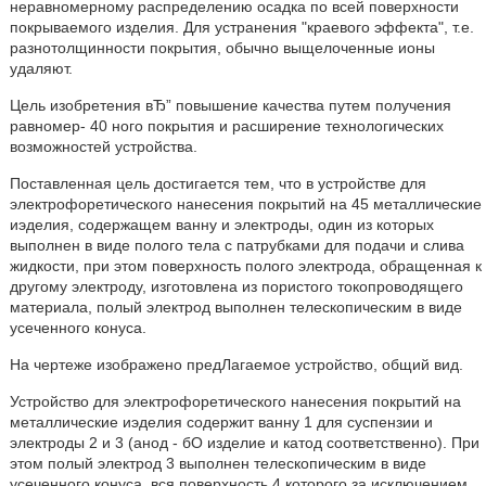
неравномерному распределению осадка по всей поверхности
покрываемого изделия. Для устранения "краевого эффекта", т.е.
разнотолщинности покрытия, обычно выщелоченные ионы
удаляют.
Цель изобретения вЂ” повышение качества путем получения
равномер- 40 ного покрытия и расширение технологических
возможностей устройства.
Поставленная цель достигается тем, что в устройстве для
электрофоретического нанесения покрытий на 45 металлические
иэделия, содержащем ванну и электроды, один из которых
выполнен в виде полого тела с патрубками для подачи и слива
жидкости, при этом поверхность полого электрода, обращенная к
другому электроду, изготовлена из пористого токопроводящего
материала, полый электрод выполнен телескопическим в виде
усеченного конуса.
На чертеже изображено предЛагаемое устройство, общий вид.
Устройство для электрофоретического нанесения покрытий на
металлические иэделия содержит ванну 1 для суспензии и
электроды 2 и 3 (анод - бО изделие и катод соответственно). При
этом полый электрод 3 выполнен телескопическим в виде
усеченного конуса, вся поверхность 4 которого за исключением