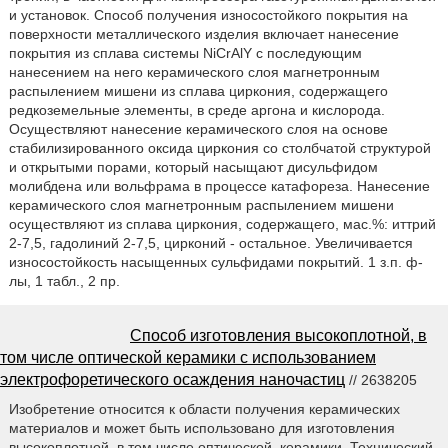
и установок. Способ получения износостойкого покрытия на
поверхности металлического изделия включает нанесение
покрытия из сплава системы NiCrAlY с последующим
нанесением на него керамического слоя магнетронным
распылением мишени из сплава циркония, содержащего
редкоземельные элементы, в среде аргона и кислорода.
Осуществляют нанесение керамического слоя на основе
стабилизированного оксида циркония со столбчатой структурой
и открытыми порами, который насыщают дисульфидом
молибдена или вольфрама в процессе катафореза. Нанесение
керамического слоя магнетронным распылением мишени
осуществляют из сплава циркония, содержащего, мас.%: иттрий
2-7,5, гадолиний 2-7,5, цирконий - остальное. Увеличивается
износостойкость насыщенных сульфидами покрытий. 1 з.п. ф-
лы, 1 табл., 2 пр.
Способ изготовления высокоплотной, в
том числе оптической керамики с использованием
электрофоретического осаждения наночастиц
// 2638205
Изобретение относится к области получения керамических
материалов и может быть использовано для изготовления
высокоплотной, в том числе оптической, керамики. Технический