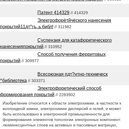
Патент 414329
// 414329
Элекгрофорётйчёского нанесения
покрытий11дт^гь,.ь библ!
// 311982
Суспензия для катафоретического
нанесенияпокрытий
// 310952
Способ получения ферритовых
покрытий
// 309977
Всесоюзная пдт?нтно-технмческ
^библиотека
// 303371
Электрофоретический способ
формирования покрытий
// 2283902
Изобретение относится к области электрохимии, в частности к
коллоидной химии, электрохимии дисперсий и гелей, и может
быть использовано в электронной промышленности для
формирования элементов топологии электронных компонент:
люминесцентных слоев на активных и пассивных матрицах,