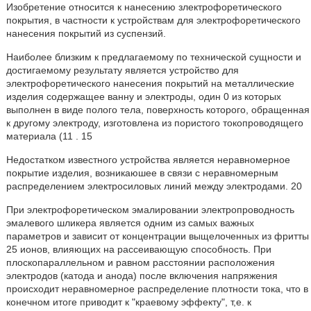
Изобретение относится к нанесению злектрофоретического
покрытия, в частности к устройствам для электрофоретического
нанесения покрытий из суспензий.
Наиболее близким к предлагаемому по технической сущности и
достигаемому результату является устройство для
электрофоретического нанесения покрытий на металлические
изделия содержащее ванну и электроды, один 0 из которых
выполнен в виде полого тела, поверхность которого, обращенная
к другому электроду, изготовлена из пористого токопроводящего
материала (11 . 15
Недостатком известного устройства является неравномерное
покрытие изделия, возникаюшее в связи с неравномерным
распределением электросиловых линий между электродами. 20
При электрофоретическом эмалировании электропроводность
эмалевого шликера является одним из самых важных
параметров и зависит от концентрации выщелоченных из фритты
25 ионов, влияющих на рассеивающую способность. При
плоскопараллельном и равном расстоянии расположения
электродов (катода и анода) после включения напряжения
происходит неравномерное распределение плотности тока, что в
конечном итоге приводит к "краевому эффекту", т,е. к