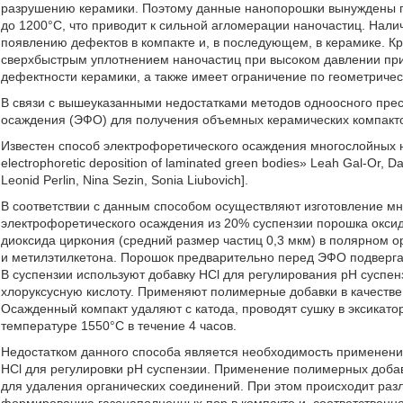
разрушению керамики. Поэтому данные нанопорошки вынуждены пр
до 1200°C, что приводит к сильной агломерации наночастиц. Нал
появлению дефектов в компакте и, в последующем, в керамике. К
сверхбыстрым уплотнением наночастиц при высоком давлении при
дефектности керамики, а также имеет ограничение по геометриче
В связи с вышеуказанными недостатками методов одноосного пре
осаждения (ЭФО) для получения объемных керамических компакт
Известен способ электрофоретического осаждения многослойных н
electrophoretic deposition of laminated green bodies» Leah Gal-Or, Da
Leonid Perlin, Nina Sezin, Sonia Liubovich].
В соответствии с данным способом осуществляют изготовление м
электрофоретического осаждения из 20% суспензии порошка оксид
диоксида циркония (средний размер частиц 0,3 мкм) в полярном о
и метилэтилкетона. Порошок предварительно перед ЭФО подверга
В суспензии используют добавку HCl для регулирования pH суспен
хлоруксусную кислоту. Применяют полимерные добавки в качестве
Осажденный компакт удаляют с катода, проводят сушку в эксикатор
температуре 1550°C в течение 4 часов.
Недостатком данного способа является необходимость применени
HCl для регулировки pH суспензии. Применение полимерных добав
для удаления органических соединений. При этом происходит разл