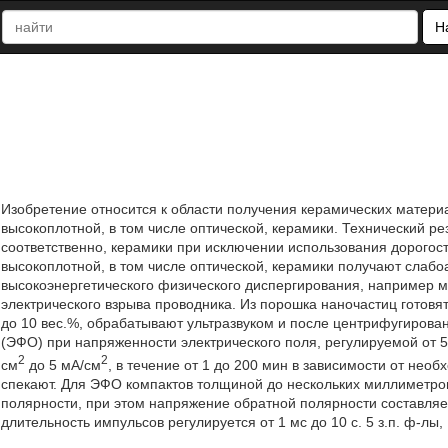
Н
Изобретение относится к области получения керамических матери
высокоплотной, в том числе оптической, керамики. Технический ре
соответственно, керамики при исключении использования дорогос
высокоплотной, в том числе оптической, керамики получают слаб
высокоэнергетического физического диспергирования, например 
электрического взрыва проводника. Из порошка наночастиц готовя
до 10 вес.%, обрабатывают ультразвуком и после центрифугиро
(ЭФО) при напряженности электрического поля, регулируемой от 50
2
2
см
до 5 мА/см
, в течение от 1 до 200 мин в зависимости от не
спекают. Для ЭФО компактов толщиной до нескольких миллиметр
полярности, при этом напряжение обратной полярности составляе
длительность импульсов регулируется от 1 мс до 10 с. 5 з.п. ф-лы, 