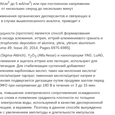
2
2
мА/см
до 5 мА/см
) или при постоянном напряжении
от нескольких секунд до нескольких минут.
рименения органических дисперсантов и связующих в
 и в случае вышеописанного аналога, приводит к
сущности (прототип) является способ формирования
в оксида алюминия, иттрия, иттрий-алюминиевого граната и
ophoretic deposition of alumina, yttria, yttrium aluminium
olume 49, Issue 20, 2014, Pages 6975-6985].
(Sigma-Aldrich), Y
O
(Alfa Aesar) и нанопорошки YAG, LuAG,
2
3
люминия и ацетата иттрия или лютеция, используют для
лигандов. Для стабилизации суспензий добавляют
лением карбоновых кислот, таких как молочная кислота/
слота/натрия тартрат, лимонная кислота/цитрат натрия и
пензия подвергается дегазации путем продувки азотом перед
ЭФО при напряжении до 180 В в течение от 3 до 15 мин.
га, повышение электрического сопротивления осажденного
ых слоев и появлению градиента плотности по толщине
е электролиза воды, используемой в качестве дисперсионной
дующем, в керамике. Поэтому в данном способе вынужденно
и с увеличением амплитуды и длительности импульсов.