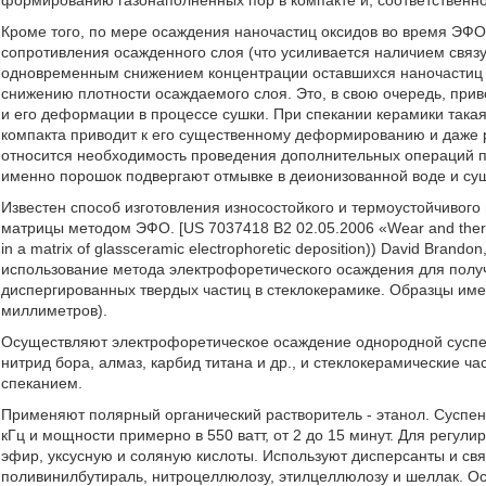
формированию газонаполненных пор в компакте и, соответственно
Кроме того, по мере осаждения наночастиц оксидов во время ЭФО
сопротивления осажденного слоя (что усиливается наличием связу
одновременным снижением концентрации оставшихся наночастиц в
снижению плотности осаждаемого слоя. Это, в свою очередь, при
и его деформации в процессе сушки. При спекании керамики така
компакта приводит к его существенному деформированию и даже 
относится необходимость проведения дополнительных операций п
именно порошок подвергают отмывке в деионизованной воде и су
Известен способ изготовления износостойкого и термоустойчивого
матрицы методом ЭФО. [US 7037418 В2 02.05.2006 «Wear and thermal
in a matrix of glassceramic electrophoretic deposition)) David Bran
использование метода электрофоретического осаждения для полу
диспергированных твердых частиц в стеклокерамике. Образцы име
миллиметров).
Осуществляют электрофоретическое осаждение однородной суспе
нитрид бора, алмаз, карбид титана и др., и стеклокерамические ч
спеканием.
Применяют полярный органический растворитель - этанол. Суспен
кГц и мощности примерно в 550 ватт, от 2 до 15 минут. Для регу
эфир, уксусную и соляную кислоты. Используют дисперсанты и св
поливинилбутираль, нитроцеллюлозу, этилцеллюлозу и шеллак. Ос