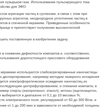
ия пузырьков газа. Использование пульсирующего тока
ройство для ЭФО.
сов агрегации частиц в суспензии, в связи с этим при
рупных агрегатов, неоднородное уплотнение частиц в
ектов в спеченной керамике. Приведенные особенности
бразце и препятствуют получению высокоплотной
ешить поставленную в изобретении задачу.
 в снижении дефектности компактов и, соответственно,
пользования дорогостоящего прессового оборудования.
й, керамики используются слабоагрегированные наночастицы
го диспергирования, например методом лазерного испарения
дится электрофоретическое осаждение наночастиц из
 последующим центрифугированием, и спекание компакта; в
имер спирты (изопропанол, этанол), кетоны (ацетилацетон,
и выбирается в диапазоне от 0,1 до 10 весовых %;
 электрического поля, регулируемой от 50 до 300 В/см, и
чение от 1 до 200 мин в зависимости от необходимой толщины