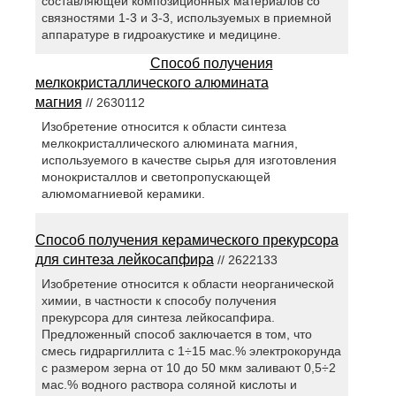
составляющей композиционных материалов со
связностями 1-3 и 3-3, используемых в приемной
аппаратуре в гидроакустике и медицине.
Способ получения
мелкокристаллического алюмината
магния
// 2630112
Изобретение относится к области синтеза
мелкокристаллического алюмината магния,
используемого в качестве сырья для изготовления
монокристаллов и светопропускающей
алюмомагниевой керамики.
Способ получения керамического прекурсора
для синтеза лейкосапфира
// 2622133
Изобретение относится к области неорганической
химии, в частности к способу получения
прекурсора для синтеза лейкосапфира.
Предложенный способ заключается в том, что
смесь гидраргиллита с 1÷15 мас.% электрокорунда
с размером зерна от 10 до 50 мкм заливают 0,5÷2
мас.% водного раствора соляной кислоты и