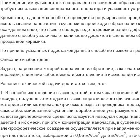
Применение импульсного тока направлено на снижение образован
требует использования специального генератора и усложняет уст
Кроме того, в данном способе не проводится регулирование процес
использовании наночастиц в суспензиях происходит образование к
осажденном слое, что в свою очередь ведет к формированию деф
данного способа увеличивают количество дефектов в спеченном о
прозрачной керамики.
По причине указанных недостатков данный способ не позволяет р
Описание изобретения
Задача, на решение которой направлено изобретение, заключается
керамики; снижении себестоимости изготовления и исключении ис
Решение технической задачи достигается тем, что:
1. В способе изготовления высокоплотной, в том числе оптическо
оксидов, полученные методами высокоэнергетического физическо
материала или методом электрического взрыва проводника; прово
самостабилизированной суспензии, обработанной ультразвуком с
качестве дисперсионной среды используется неводная среда, напр
ацетон) и их смеси, при этом концентрация наночастиц в суспензи
электрофоретическое осаждение осуществляется при напряженности
2
2
при плотности тока, выбираемой от 0,05 мА/см
до 5 мА/см
, в те