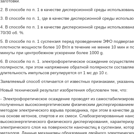
заготовки.
2. В способе по п. 1 в качестве дисперсионной среды использован
3. В способе по п. 1, где в качестве дисперсионной среды использ
4. В способе по п. 1 в качестве дисперсионной среды использован
70/30 об. %.
5. В способе по п. 1 суспензия перед проведением ЭФО подвергае
плотности мощности более 10 Вт/л в течение не менее 10 мин и 
минуты при центробежном ускорении более 1000 g.
6. В способе по п. 1. электрофоретическое осаждение осуществл
полярности, при этом напряжение обратной полярности составляе
длительность импульсов регулируется от 1 мс до 10 с.
Заявляемый способ отличается от известных признаками, указанн
Новый технический результат изобретения обусловлен тем, что:
- Электрофоретическое осаждение проводят из самостабилизиров
полученных высокоэнергетическим физическим диспергированием
методом электрического взрыва проводника, при этом в качестве
на основе кетонов, спиртов и их смеси. Слабоагрегированные на
высокоэнергетического физического диспергирования, характери
электрического слоя на поверхности наночастиц в суспензии, кот
металлов. Данные механизмы образования двойного электрическо