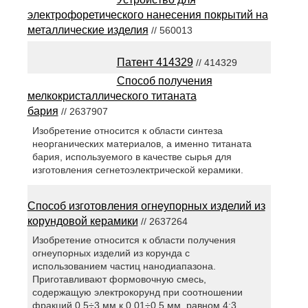
электрофоретического нанесения покрытий на
металлические изделия
// 560013
Патент 414329
// 414329
Способ получения
мелкокристаллического титаната
бария
// 2637907
Изобретение относится к области синтеза
неорганических материалов, а именно титаната
бария, используемого в качестве сырья для
изготовления сегнетоэлектрической керамики.
Способ изготовления огнеупорных изделий из
корундовой керамики
// 2637264
Изобретение относится к области получения
огнеупорных изделий из корунда с
использованием частиц нанодиапазона.
Приготавливают формовочную смесь,
содержащую электрокорунд при соотношении
фракций 0,5÷3 мм к 0,01÷0,5 мм, равном 4:3,