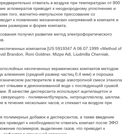
едварительно отжигать в воздухе при температурах от 800
ичие агломератов приводит к неоднородному уплотнению и
роме того, магнитно-импульсное прессование со
водит к появлению механических напряжений в компакте и
ским размерам и форме компакта.
ссования получил развитие метод электрофоретического
ов.
еспеченных компактов [US 5919347 А 06.07.1999 «Method of
vid Brandon, Roni Goldner, Mizpe Adi, Liudmilla Cherniak,
ногослойных неспеченных керамических компактов методом
а алюминия (средний размер частиц 0,4 мкм) и порошка
рганическом растворителе в виде азеотропной смеси этанола
ют отмывке в деионизованной воде с последующей сушкой.
зии. В качестве дисперсанта используют ацетилацетон и
 связующего - поливинилбутираль, нитроцеллюлозу, шеллак.
е в течение нескольких часов, и спекают на воздухе при
я полимерных добавок и дисперсантов, а также введение
ок приводит к необходимости отжигать компакт после ЭФО
ожение полимеров, выделение газов, что приводит к