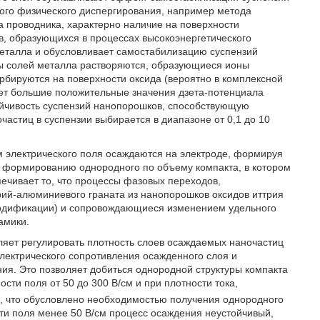
кого физического диспергирования, например метода
а проводника, характерно наличие на поверхности
в, образующихся в процессах высокоэнергетического
металла и обусловливает самостабилизацию суспензий
ы солей металла растворяются, образующиеся ионы
орбируются на поверхности оксида (вероятно в комплексной
ет большие положительные значения дзета-потенциала
йчивость суспензий нанопорошков, способствующую
астиц в суспензии выбирается в диапазоне от 0,1 до 10
м электрического поля осаждаются на электроде, формируя
к формированию однородного по объему компакта, в котором
печивает то, что процессы фазовых переходов,
рий-алюминиевого граната из нанопорошков оксидов иттрия
 модификации) и сопровождающиеся изменением удельного
амики.
ляет регулировать плотность слоев осаждаемых наночастиц
лектрического сопротивления осажденного слоя и
ия. Это позволяет добиться однородной структуры компакта
ти поля от 50 до 300 В/см и при плотности тока,
ин, что обусловлено необходимостью получения однородного
и поля менее 50 В/см процесс осаждения неустойчивый,