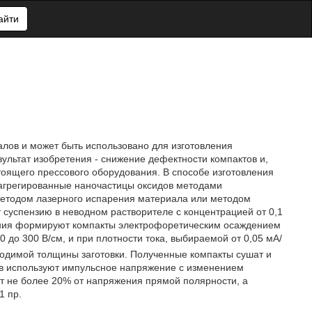
айти
алов и может быть использовано для изготовления
зультат изобретения - снижение дефектности компактов и,
тоящего прессового оборудования. В способе изготовления
оагрегированные наночастицы оксидов методами
методом лазерного испарения материала или методом
т суспензию в неводном растворителе с концентрацией от 0,1
вания формируют компакты электрофоретическим осаждением
 до 300 В/см, и при плотности тока, выбираемой от 0,05 мА/
обходимой толщины заготовки. Полученные компакты сушат и
ов используют импульсное напряжение с изменением
т не более 20% от напряжения прямой полярности, а
1 пр.