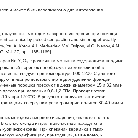
алов и может быть использовано для изготовления
в, полученных методом лазерного испарения при помощи
ent ceramics by pulsed compaction and sintering of weakly
v, Yu. A. Kotov, A.I. Medvedev, V.V. Osipov, M.G. Ivanov, A.N.
7, Vol. 27, pp. 1165-1169].
воров Nd:Y
O
с различным мольным содержанием неодима
2
3
зированный порошок преобразуют из моноклинной в
ания на воздухе при температуре 800-1200°C для того,
тируют в изопропиловом спирте для удаления фракции
лученные порошки прессуют в диски диаметром 15 и 32 мм и
 пресса при давлении 0,8-1,2 ГПа. Проводят отжиг
1-10 ч при 1700°C. В результате получают оптически
раницами со средним размером кристаллитов 30-40 мкм и
нных методом лазерного испарения, является то, что
В случае оксида иттрия наночастицы находятся в
 кубической фазы. При спекании керамики в таких
ическую модификацию, приводящий, чаще всего, к