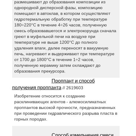
размешивают до образования композиции из
однородной дисперсной фазы, композицию
помещают в автоклав, в котором осуществляют
гидротермальную обработку при температуре
180÷220°С в течение 4÷26 часов, полученную
смесь образовавшегося и электрокорунда сначала
греют в муфельной печи на воздухе при
температуре не выше 1200°С до полного
удаления влаги, далее переносят в вакуумную
печь, нагревают и выдерживают при температуре
от 1700 до 1800°С в течение 1÷2 часов,
полученную керамику затем охлаждают до
образования прекурсора.
Проппант и способ
получения проппанта
// 2619603
Изобретение относится к созданию
расклинивающих агентов - алюмосиликатных
проппантов высокой прочности, предназначенных
при проведении гидравлического разрыва пласта в
горных породах.
Способ измельчения смеси