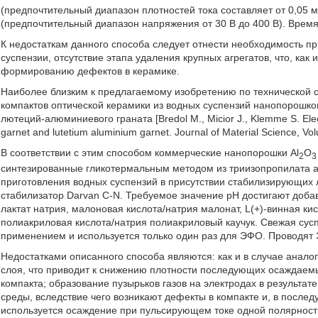
(предпочтительный диапазон плотностей тока составляет от 0,05 
(предпочтительный диапазон напряжения от 30 В до 400 В). Время 
К недостаткам данного способа следует отнести необходимость п
суспензии, отсутствие этапа удаления крупных агрегатов, что, как
формированию дефектов в керамике.
Наиболее близким к предлагаемому изобретению по технической 
компактов оптической керамики из водных суспензий нанопорошко
лютеций-алюминиевого граната [Bredol М., Micior J., Klemme S. Electr
garnet and lutetium aluminium garnet. Journal of Material Science, V
В соответствии с этим способом коммерческие нанопорошки Al
O
2
3
синтезированные гликотермальным методом из триизопропилата а
приготовления водных суспензий в присутствии стабилизирующих 
стабилизатор Darvan C-N. Требуемое значение pH достигают добав
лактат натрия, малоновая кислота/натрия малонат, L(+)-винная ки
полиакриловая кислота/натрия полиакриловый каучук. Свежая сус
применением и используется только один раз для ЭФО. Проводят 
Недостатками описанного способа являются: как и в случае анало
слоя, что приводит к снижению плотности последующих осаждаем
компакта; образование пузырьков газов на электродах в результат
среды, вследствие чего возникают дефекты в компакте и, в после
используется осаждение при пульсирующем токе одной полярност