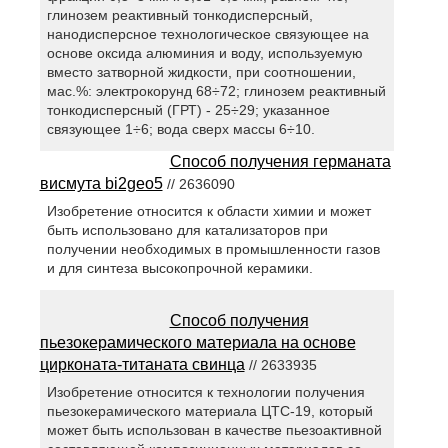
глинозем реактивный тонкодисперсный,
нанодисперсное технологическое связующее на
основе оксида алюминия и воду, используемую
вместо затворной жидкости, при соотношении,
мас.%: электрокорунд 68÷72; глинозем реактивный
тонкодисперсный (ГРТ) - 25÷29; указанное
связующее 1÷6; вода сверх массы 6÷10.
Способ получения германата
висмута bi2geo5
// 2636090
Изобретение относится к области химии и может
быть использовано для катализаторов при
получении необходимых в промышленности газов
и для синтеза высокопрочной керамики.
Способ получения
пьезокерамического материала на основе
цирконата-титаната свинца
// 2633935
Изобретение относится к технологии получения
пьезокерамического материала ЦТС-19, который
может быть использован в качестве пьезоактивной