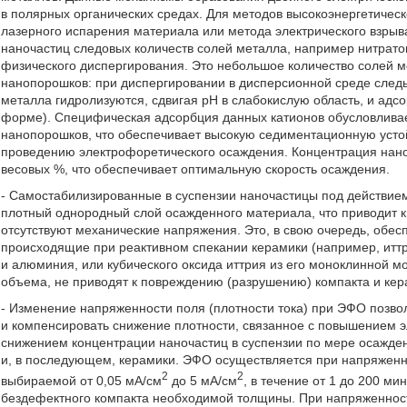
в полярных органических средах. Для методов высокоэнергетичес
лазерного испарения материала или метода электрического взрыв
наночастиц следовых количеств солей металла, например нитрато
физического диспергирования. Это небольшое количество солей 
нанопорошков: при диспергировании в дисперсионной среде след
металла гидролизуются, сдвигая pH в слабокислую область, и адс
форме). Специфическая адсорбция данных катионов обусловлива
нанопорошков, что обеспечивает высокую седиментационную усто
проведению электрофоретического осаждения. Концентрация наноч
весовых %, что обеспечивает оптимальную скорость осаждения.
- Самостабилизированные в суспензии наночастицы под действие
плотный однородный слой осажденного материала, что приводит 
отсутствуют механические напряжения. Это, в свою очередь, обес
происходящие при реактивном спекании керамики (например, итт
и алюминия, или кубического оксида иттрия из его моноклинной
объема, не приводят к повреждению (разрушению) компакта и кер
- Изменение напряженности поля (плотности тока) при ЭФО позво
и компенсировать снижение плотности, связанное с повышением э
снижением концентрации наночастиц в суспензии по мере осажден
и, в последующем, керамики. ЭФО осуществляется при напряженнос
2
2
выбираемой от 0,05 мА/см
до 5 мА/см
, в течение от 1 до 200 м
бездефектного компакта необходимой толщины. При напряженност