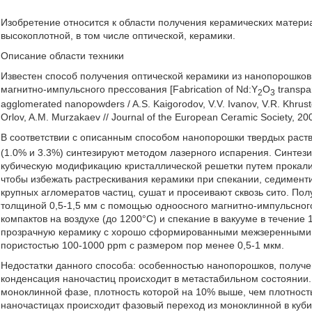
Изобретение относится к области получения керамических матери
высокоплотной, в том числе оптической, керамики.
Описание области техники
Известен способ получения оптической керамики из нанопорошко
магнитно-импульсного прессования [Fabrication of Nd:Y
O
transpar
2
3
agglomerated nanopowders / A.S. Kaigorodov, V.V. Ivanov, V.R. Khrusto
Orlov, A.M. Murzakaev // Journal of the European Ceramic Society, 200
В соответствии с описанным способом нанопорошки твердых раст
(1.0% и 3.3%) синтезируют методом лазерного испарения. Синте
кубическую модификацию кристаллической решетки путем прокалив
чтобы избежать растрескивания керамики при спекании, седимен
крупных агломератов частиц, сушат и просеивают сквозь сито. По
толщиной 0,5-1,5 мм с помощью одноосного магнитно-импульсного
компактов на воздухе (до 1200°C) и спекание в вакууме в течение 
прозрачную керамику с хорошо сформированными межзеренными г
пористостью 100-1000 ppm с размером пор менее 0,5-1 мкм.
Недостатки данного способа: особенностью нанопорошков, получе
конденсация наночастиц происходит в метастабильном состоянии. 
моноклинной фазе, плотность которой на 10% выше, чем плотность
наночастицах происходит фазовый переход из моноклинной в куб