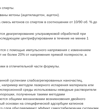
ы спирты.
ованы кетоны (ацетилацетон, ацетон).
а смесь кетонов со спиртом в соотношении от 10/90 об. % до
тся деагрегированию ультразвуковой обработкой при
последующем центрифугировании в течение не менее 1
яется с помощью импульсного напряжения с изменением
т не более 20% от напряжения прямой полярности, а
ыми в отличительной части формулы.
анной суспензии слабоагрегированных наночастиц,
, например методом лазерного испарения материала или
 дисперсионной среды использованы неводные растворители
нопорошки, полученные такими методами
зуются общими механизмами возникновения двойного
орый основан на специфической адсорбции катионов
го слоя обуславливают эффект самостабилизации суспензии