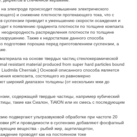
, дефектов в спеченной керамике.
 на электроде происходит повышение электрического
ющего) и снижение плотности протекающего тока, что с
 суспензии приводит к уменьшению скорости осаждения и
водит к появлению градиента плотности по толщине компакта
я неоднородность распределения плотности по толщине
разрушению. Также к недостаткам данного способа
о подготовке порошка перед приготовлением суспензии, а
шке.
 материала на основе твердых частиц стеклокерамической
 resistant material produced from super hard particles bound
don, Liudmila Cherniak.] Основой описанного способа является
чения композита, состоящего из равномерно
ют широкий диапазон толщины (от нескольких мкм до
нзии, содержащей твердые частицы, например кубический
астицы, такие как Сиалон, TiAlON или их смесь с последующим
зию подвергают ультразвуковой обработке при частоте 20
лировки pH и проводимости в суспензию добавляют фосфатный
язующие вещества - рыбий жир, ацетилацетон,
аждение проводят как на постоянном токе