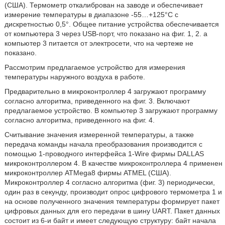
(США). Термометр откалиброван на заводе и обеспечивает
измерение температуры в диапазоне -55…+125°C с
дискретностью 0,5°. Общее питание устройства обеспечивается
от компьютера 3 через USB-порт, что показано на фиг. 1, 2. а
компьютер 3 питается от электросети, что на чертеже не
показано.
Рассмотрим предлагаемое устройство для измерения
температуры наружного воздуха в работе.
Предварительно в микроконтроллер 4 загружают программу
согласно алгоритма, приведенного на фиг. 3. Включают
предлагаемое устройство. В компьютер 3 загружают программу
согласно алгоритма, приведенного на фиг. 4.
Считывание значения измеренной температуры, а также
передача команды начала преобразования производится с
помощью 1-проводного интерфейса 1-Wire фирмы DALLAS
микроконтроллером 4. В качестве микроконтроллера 4 применен
микроконтроллер ATMega8 фирмы ATMEL (США).
Микроконтроллер 4 согласно алгоритма (фиг. 3) периодически,
один раз в секунду, производит опрос цифрового термометра 1 и
на основе полученного значения температуры формирует пакет
цифровых данных для его передачи в шину UART. Пакет данных
состоит из 6-и байт и имеет следующую структуру: байт начала