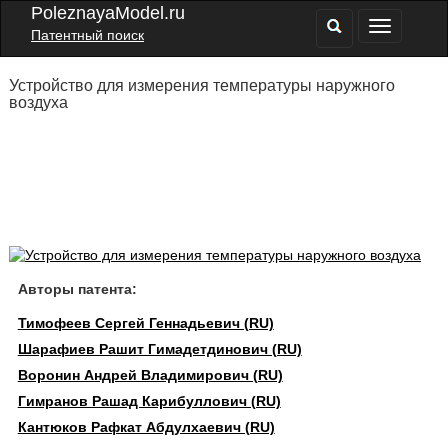
PoleznayaModel.ru
Патентный поиск
Устройство для измерения температуры наружного
воздуха
Авторы патента:
Тимофеев Сергей Геннадьевич (RU)
Шарафиев Рашит Гимадетдинович (RU)
Воронин Андрей Владимирович (RU)
Гимранов Рашад Карибуллович (RU)
Кантюков Рафкат Абдулхаевич (RU)