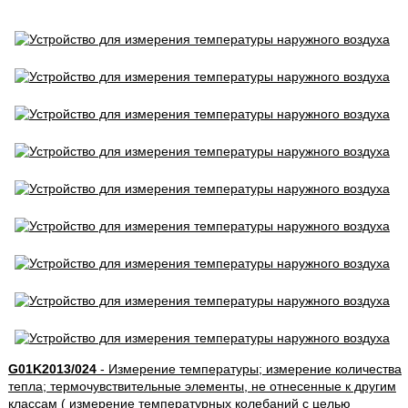
G01K2013/024
- Измерение температуры; измерение количества
тепла; термочувствительные элементы, не отнесенные к другим
классам ( измерение температурных колебаний с целью