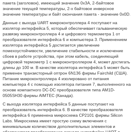
пакета (заголовок), имеющий значение 0x3A, 2-байтовое
значение текущей температуры, 2-х байтовое инверсное
значение температуры и байт окончания пакета - значение 0x0D.
Данные с выхода UART микроконтроллера 4 поступают на
изолятор интерфейса 5, который обеспечивает гальваническую
развязку микроконтроллера 4 и цифрового термометра 1 от
преобразователя интерфейса 6 и компьютера 3. Применением
изолятора интерфейса 5 достигается увеличение
помехоустойчивости, увеличение стабильности и исключение
сбоев в работе устройства, при этом кабель, соединяющий
цифровой термометр 1 с микроконтроллером 4, может достигать
длины до 100 м. В качестве изолятора интерфейса 5 может быть
применен транзисторный оптрон 6N136 фирмы Fairchild (США).
Питание микроконтроллера 4 изолировано от питания
компьютера 4 с помощью изолятора питания 7, выполненного на
основе компактного DC-DC преобразователя типа AM1D-
0505SH30 фирмы AIMTEC (Канада).
С выхода изолятора интерфейса 5 данные поступают на
преобразователь интерфейса 6. В качестве преобразователя
интерфейса 6 применена микросхема СР2101 фирмы Silicon
Labs. Микросхема имеет простую схему включения с
минимальным количеством дополнительных элементов и