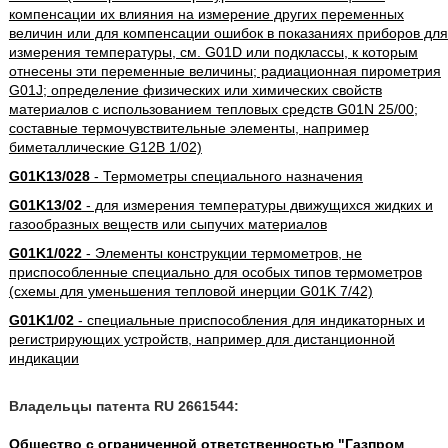
компенсации их влияния на измерение других переменных
величин или для компенсации ошибок в показаниях приборов для
измерения температуры, см. G01D или подклассы, к которым
отнесены эти переменные величины; радиационная пирометрия
G01J; определение физических или химических свойств
материалов с использованием тепловых средств G01N 25/00;
составные термочувствительные элементы, например
биметаллические G12B 1/02)
G01K13/028
- Термометры специального назначения
G01K13/02
- для измерения температуры движущихся жидких и
газообразных веществ или сыпучих материалов
G01K1/022
- Элементы конструкции термометров, не
приспособленные специально для особых типов термометров
(схемы для уменьшения тепловой инерции G01K 7/42)
G01K1/02
- специальные приспособления для индикаторных и
регистрирующих устройств, например для дистанционной
индикации
Владельцы патента RU 2661544:
Общество с ограниченной ответственностью "Газпром