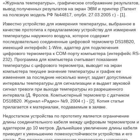
«Журнала температуры», графическое отображение результатов,
вывод полученных результатов на экран ЭВМ и принтер (Патент
на полезную модель РФ №44817, опубл. 27.03.2005 г.) - [1].
Известно устройство для измерения температуры, выбранное в
качестве прототипа к предлагаемому устройству для измерения
температуры наружного воздуха, которое содержит
последовательно соединенные цифровой термометр DS18B20,
имеющий интерфейс 1-Wire, адаптер для подключения
цифрового термометра к СОМ-порту компьютера (интерфейс RS-
232). Программа для компьютера считывает показания
температуры с цифрового термометра, выводит на экран
компьютера текущее значение температуры и график ее
изменения за последние несколько минут, задает допустимые
интервалы температуры для сигнализации и выдает звуковой
сигнал тревоги при выходе температуры из разрешенного
интервала (Д. Фролов. Компьютерный термометр с датчиком
DS18B20. Журнал «Радио» №9, 2004 г.) - [2]. Копия статьи
прилагается к материалам, подаваемым в заявке.
Недостатком устройства по прототипу является ограничение
длины соединительного кабеля между цифровым термометром и
адаптером до 10 метров. Дальнейшее увеличение длины кабеля
приводит к уменьшению помехоустойчивости устройства и его
отказу. Для правильного измерения температуры наружного