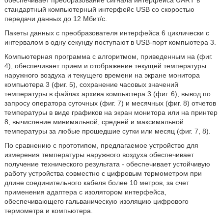
обеспечивает преобразование сигнала интерфейса UART в
стандартный компьютерный интерфейс USB со скоростью
передачи данных до 12 Мбит/с.
Пакеты данных с преобразователя интерфейса 6 циклически с
интервалом в одну секунду поступают в USB-порт компьютера 3.
Компьютерная программа с алгоритмом, приведенным на (фиг.
4), обеспечивает прием и отображение текущей температуры
наружного воздуха и текущего времени на экране монитора
компьютера 3 (фиг. 5), сохранение часовых значений
температуры в файлах архива компьютера 3 (фиг. 6), вывод по
запросу оператора суточных (фиг. 7) и месячных (фиг. 8) отчетов
температуры в виде графиков на экран монитора или на принтер
8, вычисление минимальной, средней и максимальной
температуры за любые прошедшие сутки или месяц (фиг. 7, 8).
По сравнению с прототипом, предлагаемое устройство для
измерения температуры наружного воздуха обеспечивает
получение технического результата - обеспечивает устойчивую
работу устройства совместно с цифровым термометром при
длине соединительного кабеля более 10 метров, за счет
применения адаптера с изолятором интерфейса,
обеспечивающего гальваническую изоляцию цифрового
термометра и компьютера.