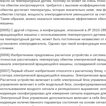
масло на температурный датчик, поэтому он может не очень точно 
ток обмотки контролируется, требуется с высоким коэффициентом
обмотки достигает температуры, которая значительно ниже, чем 
обмотки статора, мощность электродвигателя уменьшается за сче
Таким образом, можно оказаться невозможным эффективное обе
машины.
[0005] С другой стороны, в конфигурации, описанной в JP 2010-2
вращающейся машины с использованием температурного датчика.
на температурный датчик, может быть постоянным независимо от н
установлен электродвигатель. Однако при такой конфигурации кон
сложнее.
[0006] Изобретением предложены расчетное устройство и система 
точностью рассчитывать температуру обмотки электрической вра
канала электрической вращающейся машины, охлаждаемой охла
[0007] Первый объект изобретения относится к расчетному блоку
статора электрической вращающейся машины. Электрическая в
Расчетное устройство включает в себя электронный блок управлен
управления включает в себя модельный блок, сконфигурированный
использованием входного сигнала и реляционного выражения, кот
коррекции сконфигурирован для измерения сигнала коррекции для
Электронный блок управления дополнительно включает в себя бло
коррекции количественного параметра состояния на основе сигнал