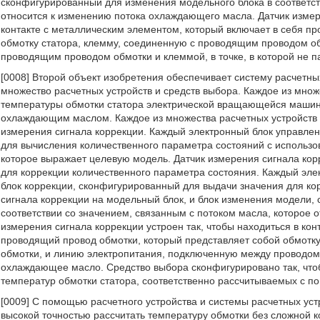
сконфигурированный для изменения модельного блока в соответст
относится к изменению потока охлаждающего масла. Датчик измере
контакте с металлическим элементом, который включает в себя п
обмотку статора, клемму, соединенную с проводящим проводом о
проводящим проводом обмотки и клеммой, в точке, в которой не 
[0008] Второй объект изобретения обеспечивает систему расчетны
множество расчетных устройств и средств выбора. Каждое из множ
температуры обмотки статора электрической вращающейся маши
охлаждающим маслом. Каждое из множества расчетных устройств в
измерения сигнала коррекции. Каждый электронный блок управле
для вычисления количественного параметра состояний с использо
которое выражает целевую модель. Датчик измерения сигнала кор
для коррекции количественного параметра состояния. Каждый эле
блок коррекции, сконфигурированный для выдачи значения для ко
сигнала коррекции на модельный блок, и блок изменения модели,
соответствии со значением, связанным с потоком масла, которое 
измерения сигнала коррекции устроен так, чтобы находиться в кон
проводящий провод обмотки, который представляет собой обмотк
обмотки, и линию электропитания, подключенную между проводом о
охлаждающее масло. Средство выбора сконфигурировано так, что
температур обмотки статора, соответственно рассчитываемых с п
[0009] С помощью расчетного устройства и системы расчетных уст
высокой точностью рассчитать температуру обмотки без сложной 