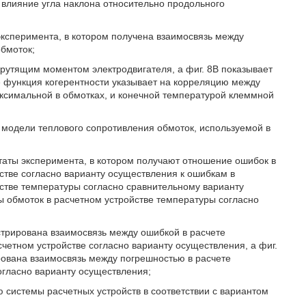
т влияние угла наклона относительно продольного
эксперимента, в котором получена взаимосвязь между
бмоток;
крутящим моментом электродвигателя, а фиг. 8В показывает
е функция когерентности указывает на корреляцию между
ксимальной в обмотках, и конечной температурой клеммной
р модели теплового сопротивления обмоток, используемой в
ьтаты эксперимента, в котором получают отношение ошибок в
стве согласно варианту осуществления к ошибкам в
стве температуры согласно сравнительному варианту
ы обмоток в расчетном устройстве температуры согласно
стрирована взаимосвязь между ошибкой в расчете
четном устройстве согласно варианту осуществления, а фиг.
рована взаимосвязь между погрешностью в расчете
огласно варианту осуществления;
ю системы расчетных устройств в соответствии с вариантом