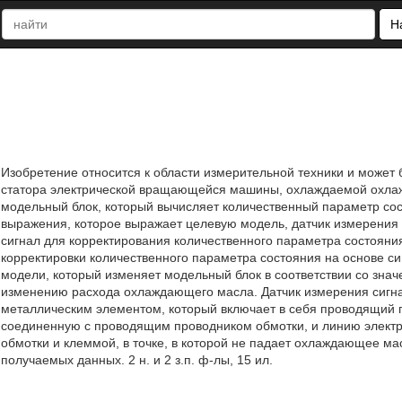
Н
Изобретение относится к области измерительной техники и может
статора электрической вращающейся машины, охлаждаемой охлаж
модельный блок, который вычисляет количественный параметр сос
выражения, которое выражает целевую модель, датчик измерения
сигнал для корректирования количественного параметра состояния
корректировки количественного параметра состояния на основе си
модели, который изменяет модельный блок в соответствии со знач
изменению расхода охлаждающего масла. Датчик измерения сигна
металлическим элементом, который включает в себя проводящий пр
соединенную с проводящим проводником обмотки, и линию элек
обмотки и клеммой, в точке, в которой не падает охлаждающее ма
получаемых данных. 2 н. и 2 з.п. ф-лы, 15 ил.