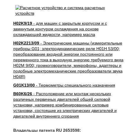
H02K9/19
- для машин с закрытым корпусом и с
замкнутым контуром охлаждения на основе
охлаждающей жидкости, например масла
H02K2213/09
- Электрические машины (измерительные
приборы G01; электродинамические реле H01H 53/00;
преобразование входной энергии постоянного или
переменного тока в выходную энергию требуемого вида
H02M 9/00; громкоговорители, микрофоны, адаптеры и
подобные электромеханические преобразователи звука
H04R)
G01K13/00
- Термометры специального назначения
B60K6/26
- Расположение или монтаж нескольких
различных первичных двигателей общей силовой
установки, например комбинированные силовые
установки, состоящие из электрических двигателей и
двигателей внутреннего сгорания
Владельцы патента RU 2653598: