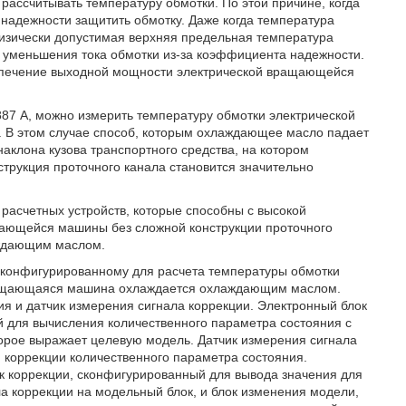
рассчитывать температуру обмотки. По этой причине, когда
 надежности защитить обмотку. Даже когда температура
физически допустимая верхняя предельная температура
т уменьшения тока обмотки из-за коэффициента надежности.
спечение выходной мощности электрической вращающейся
8887 А, можно измерить температуру обмотки электрической
 В этом случае способ, которым охлаждающее масло падает
аклона кузова транспортного средства, на котором
струкция проточного канала становится значительно
расчетных устройств, которые способны с высокой
щающейся машины без сложной конструкции проточного
ждающим маслом.
, сконфигурированному для расчета температуры обмотки
ращающаяся машина охлаждается охлаждающим маслом.
ия и датчик измерения сигнала коррекции. Электронный блок
 для вычисления количественного параметра состояния с
орое выражает целевую модель. Датчик измерения сигнала
 коррекции количественного параметра состояния.
к коррекции, сконфигурированный для вывода значения для
а коррекции на модельный блок, и блок изменения модели,