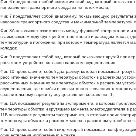
Фиг. 6 представляет собой схематический вид, который показывае
направления транспортного средства на поток масла;
Фиг. 7 представляет собой диаграмму, показывающую результаты 
наклоном транспортного средства и максимальной температурой о
Фиг. 8А показывает взаимосвязь между функцией когерентности и 
взаимосвязь между функцией когерентности и расходом масла, гд
температурой в положении, при котором температура является ма
колодки;
Фиг. 9 представляет собой вид, который показывает другой приме
расчетном устройстве согласно варианту осуществления;
Фиг. 10 представляет собой диаграмму, которая показывает резул
рассчитанных значениях температуры обмоток в расчетном устрой
рассчитанных значениях температуры обмоток в расчетном устрой
осуществления, где ошибки в рассчитанных значениях температур
сравнительному варианту осуществления составляют 1;
Фиг. 11А показывает результаты эксперимента, в которых проиллю
температуры обмотки и крутящего момента электродвигателя в рас
11В показывает результаты эксперимента, в которых проиллюстри
температуры обмоток и расходом масла в расчетном устройстве с
Фиг. 12 представляет собой вид, который показывает конфигураци
осуществления изобретения; а также