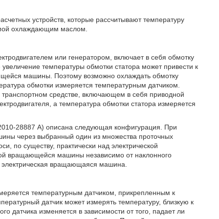
 расчетных устройств, которые рассчитывают температуру
емой охлаждающим маслом.
ктродвигателем или генератором, включает в себя обмотку
 увеличение температуры обмотки статора может привести к
ющейся машины. Поэтому возможно охлаждать обмотку
пература обмотки измеряется температурным датчиком.
м транспортном средстве, включающем в себя приводной
лектродвигателя, а температура обмотки статора измеряется
 2010-28887 А) описана следующая конфигурация. При
шины через выбранный один из множества проточных
и, по существу, практически над электрической
ой вращающейся машины независимо от наклонного
на электрическая вращающаяся машина.
измеряется температурным датчиком, прикрепленным к
мпературный датчик может измерять температуру, близкую к
го датчика изменяется в зависимости от того, падает ли