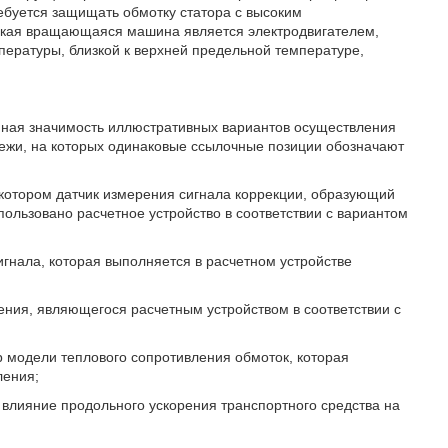
буется защищать обмотку статора с высоким
ская вращающаяся машина является электродвигателем,
ературы, близкой к верхней предельной температуре,
енная значимость иллюстративных вариантов осуществления
тежи, на которых одинаковые ссылочные позиции обозначают
 котором датчик измерения сигнала коррекции, образующий
спользовано расчетное устройство в соответствии с вариантом
игнала, которая выполняется в расчетном устройстве
ения, являющегося расчетным устройством в соответствии с
р модели теплового сопротивления обмоток, которая
ления;
т влияние продольного ускорения транспортного средства на