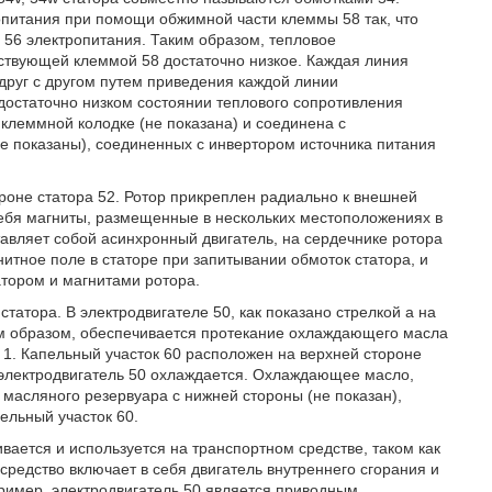
опитания при помощи обжимной части клеммы 58 так, что
 56 электропитания. Таким образом, тепловое
ствующей клеммой 58 достаточно низкое. Каждая линия
друг с другом путем приведения каждой линии
достаточно низком состоянии теплового сопротивления
 клеммной колодке (не показана) и соединена с
е показаны), соединенных с инвертором источника питания
ороне статора 52. Ротор прикреплен радиально к внешней
себя магниты, размещенные в нескольких местоположениях в
авляет собой асинхронный двигатель, на сердечнике ротора
итное поле в статоре при запитывании обмоток статора, и
тором и магнитами ротора.
татора. В электродвигателе 50, как показано стрелкой а на
ким образом, обеспечивается протекание охлаждающего масла
г. 1. Капельный участок 60 расположен на верхней стороне
, электродвигатель 50 охлаждается. Охлаждающее масло,
з масляного резервуара с нижней стороны (не показан),
ельный участок 60.
вается и используется на транспортном средстве, таком как
редство включает в себя двигатель внутреннего сгорания и
пример, электродвигатель 50 является приводным