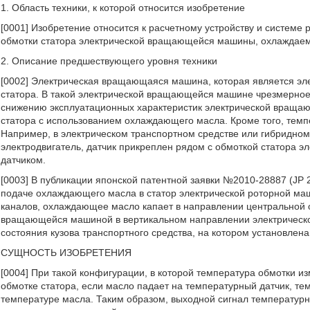
1. Область техники, к которой относится изобретение
[0001] Изобретение относится к расчетному устройству и системе
обмотки статора электрической вращающейся машины, охлажда
2. Описание предшествующего уровня техники
[0002] Электрическая вращающаяся машина, которая является эле
статора. В такой электрической вращающейся машине чрезмерное
снижению эксплуатационных характеристик электрической враща
статора с использованием охлаждающего масла. Кроме того, тем
Например, в электрическом транспортном средстве или гибридно
электродвигатель, датчик прикреплен рядом с обмоткой статора э
датчиком.
[0003] В публикации японской патентной заявки №2010-28887 (JP
подаче охлаждающего масла в статор электрической роторной ма
каналов, охлаждающее масло капает в направлении центральной ос
вращающейся машиной в вертикальном направлении электрическ
состояния кузова транспортного средства, на котором установле
СУЩНОСТЬ ИЗОБРЕТЕНИЯ
[0004] При такой конфигурации, в которой температура обмотки 
обмотке статора, если масло падает на температурный датчик, те
температуре масла. Таким образом, выходной сигнал температурно