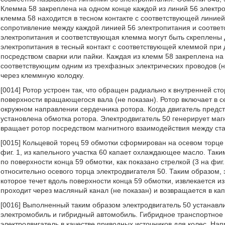
Клемма 58 закреплена на одном конце каждой из линий 56 электр
клемма 58 находится в тесном контакте с соответствующей линией
сопротивление между каждой линией 56 электропитания и соответ
электропитания и соответствующая клемма могут быть скреплены 
электропитания в тесный контакт с соответствующей клеммой при 
посредством сварки или пайки. Каждая из клемм 58 закреплена на
соответствующим одним из трехфазных электрических проводов (н
через клеммную колодку.
[0014] Ротор устроен так, что обращен радиально к внутренней ст
поверхности вращающегося вала (не показан). Ротор включает в 
окружном направлении сердечника ротора. Когда двигатель предст
установлена обмотка ротора. Электродвигатель 50 генерирует магн
вращает ротор посредством магнитного взаимодействия между ста
[0015] Кольцевой торец 59 обмотки сформирован на осевом торце с
фиг. 1, из капельного участка 60 капает охлаждающее масло. Та
по поверхности конца 59 обмотки, как показано стрелкой (3 на фи
относительно осевого торца электродвигателя 50. Таким образом
которое течет вдоль поверхности конца 59 обмотки, извлекается и
проходит через масляный канал (не показан) и возвращается в кап
[0016] Выполненный таким образом электродвигатель 50 устанавли
электромобиль и гибридный автомобиль. Гибридное транспортное с
электродвигатель в качестве приводных источников для колес. На