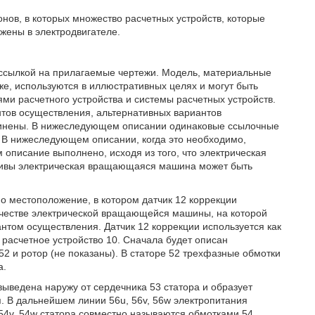
нов, в которых множество расчетных устройств, которые
ожены в электродвигателе.
 ссылкой на прилагаемые чертежи. Модель, материальные
же, используются в иллюстративных целях и могут быть
ми расчетного устройства и системы расчетных устройств.
тов осуществления, альтернативных вариантов
ъединены. В нижеследующем описании одинаковые ссылочные
 В нижеследующем описании, когда это необходимо,
описание выполнено, исходя из того, что электрическая
тивы электрическая вращающаяся машина может быть
но местоположение, в котором датчик 12 коррекции
качестве электрической вращающейся машины, на которой
антом осуществления. Датчик 12 коррекции используется как
 расчетное устройство 10. Сначала будет описан
 52 и ротор (не показаны). В статоре 52 трехфазные обмотки
а.
 выведена наружу от сердечника 53 статора и образует
я. В дальнейшем линии 56u, 56v, 56w электропитания
54v, 54w статора совместно называются обмотками 54.