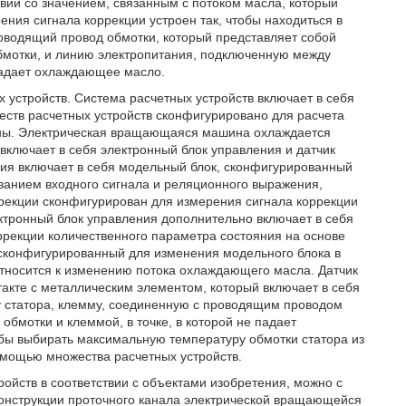
вии со значением, связанным с потоком масла, который
ния сигнала коррекции устроен так, чтобы находиться в
роводящий провод обмотки, который представляет собой
бмотки, и линию электропитания, подключенную между
падает охлаждающее масло.
х устройств. Система расчетных устройств включает в себя
еств расчетных устройств сконфигурировано для расчета
ны. Электрическая вращающаяся машина охлаждается
ключает в себя электронный блок управления и датчик
ния включает в себя модельный блок, сконфигурированный
ванием входного сигнала и реляционного выражения,
рекции сконфигурирован для измерения сигнала коррекции
ктронный блок управления дополнительно включает в себя
ррекции количественного параметра состояния на основе
 сконфигурированный для изменения модельного блока в
относится к изменению потока охлаждающего масла. Датчик
такте с металлическим элементом, который включает в себя
у статора, клемму, соединенную с проводящим проводом
бмотки и клеммой, в точке, в которой не падает
бы выбирать максимальную температуру обмотки статора из
омощью множества расчетных устройств.
ройств в соответствии с объектами изобретения, можно с
конструкции проточного канала электрической вращающейся