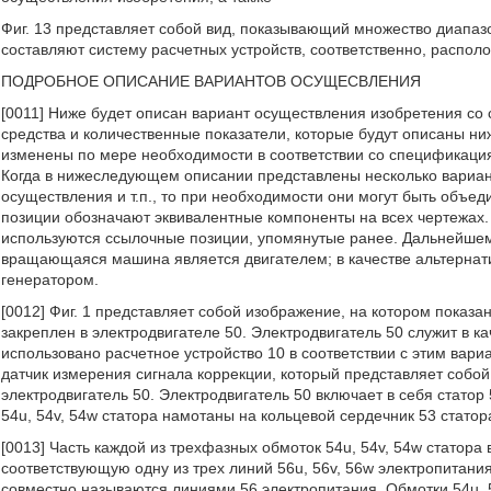
Фиг. 13 представляет собой вид, показывающий множество диапазо
составляют систему расчетных устройств, соответственно, распол
ПОДРОБНОЕ ОПИСАНИЕ ВАРИАНТОВ ОСУЩЕСВЛЕНИЯ
[0011] Ниже будет описан вариант осуществления изобретения со
средства и количественные показатели, которые будут описаны ни
изменены по мере необходимости в соответствии со спецификация
Когда в нижеследующем описании представлены несколько вариан
осуществления и т.п., то при необходимости они могут быть об
позиции обозначают эквивалентные компоненты на всех чертежах.
используются ссылочные позиции, упомянутые ранее. Дальнейшем 
вращающаяся машина является двигателем; в качестве альтерна
генератором.
[0012] Фиг. 1 представляет собой изображение, на котором показа
закреплен в электродвигателе 50. Электродвигатель 50 служит в 
использовано расчетное устройство 10 в соответствии с этим вари
датчик измерения сигнала коррекции, который представляет собой
электродвигатель 50. Электродвигатель 50 включает в себя статор
54u, 54v, 54w статора намотаны на кольцевой сердечник 53 статор
[0013] Часть каждой из трехфазных обмоток 54u, 54v, 54w статора
соответствующую одну из трех линий 56u, 56v, 56w электропитани
совместно называются линиями 56 электропитания. Обмотки 54u, 