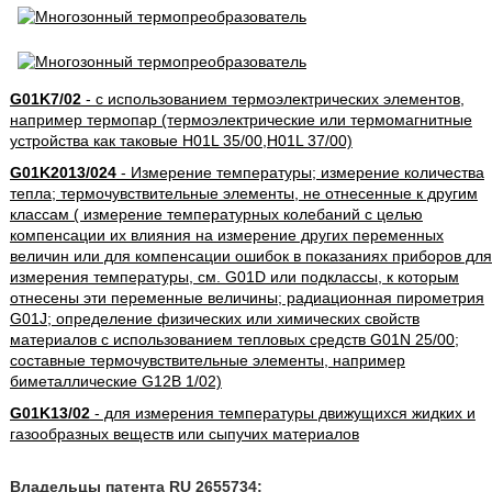
G01K7/02
- с использованием термоэлектрических элементов,
например термопар (термоэлектрические или термомагнитные
устройства как таковые H01L 35/00,H01L 37/00)
G01K2013/024
- Измерение температуры; измерение количества
тепла; термочувствительные элементы, не отнесенные к другим
классам ( измерение температурных колебаний с целью
компенсации их влияния на измерение других переменных
величин или для компенсации ошибок в показаниях приборов для
измерения температуры, см. G01D или подклассы, к которым
отнесены эти переменные величины; радиационная пирометрия
G01J; определение физических или химических свойств
материалов с использованием тепловых средств G01N 25/00;
составные термочувствительные элементы, например
биметаллические G12B 1/02)
G01K13/02
- для измерения температуры движущихся жидких и
газообразных веществ или сыпучих материалов
Владельцы патента RU 2655734: