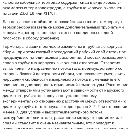
качестве кабельных термопар содержит спаи в виде хромель-
алюмелевых термоэлектродов, а трубчатые корпуса выполнены
из стали 23ХН18 или ХН78Т.
Для повышения стойкости от воздействия высоких температур
термопреобразователь снабжен дополнительными трубчатыми
корпусами, которые последовательно соединены в одной
плоскости в сборку (гребенку).
Термопары в защитном чехле заключены в трубчатые корпуса
сборки, при этом каждый последующий рабочий спай отстоит от
предыдущего на одинаковом расстоянии. В местах размещения
спаев в трубчатых корпусах выполнены отверстия. Отверстия
выполнены по направлению потока газа, преимущественно со
стороны боковой поверхности сборки, что позволяет уменьшить
нарушения сплошности измеряемого потока и уменьшить его
влияние на достоверность измеряемой температуры. Расстояние
между отверстиями устанавливают в зависимости от наружного
диаметра трубчатого корпуса по установленному
экспериментально отношению расстояния между отверстиями к
диаметру трубчатого корпуса, которое равно 3-7. При отношении
менее 3, для условий высокотемпературного потока
газотурбинного двигателя, расстояние между отверстиями или
спаями становится очень незначительным, что приводит к
излишним измерениям и не влияет на увеличение достоверности