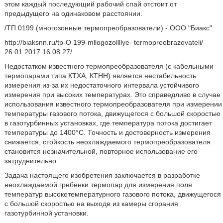
этом каждый последующий рабочий спай отстоит от
предыдущего на одинаковом расстоянии.
/ТП 0199 (многозонные термопреобразователи) - ООО "Биакс"
http://biaksnn.ru/tp-O 199-mllogozollllye- termopreobrazovateli/
26.01.2017 16:08:27/
Недостатком известного термопреобразователя (с кабельными
термопарами типа КТХА, КТНН) является нестабильность
измерения из-за их недостаточного интервала устойчивого
измерения при высоких температурах. Это справедливо в случае
использования известного термопреобразователя при измерении
температуры газового потока, движущегося с большой скоростью
в газотурбинных установках, где температура потока достигает
температуры до 1400°С. Точность и достоверность измерения
снижается, стойкость неохлаждаемого термопреобразователя
становится незначительной, повторное использование его
затруднительно.
Задача настоящего изобретения заключается в разработке
неохлаждаемой гребенки термопар для измерения поля
температур высокотемпературного газового потока, движущегося
с большой скоростью на выходе из камеры сгорания
газотурбинной установки.