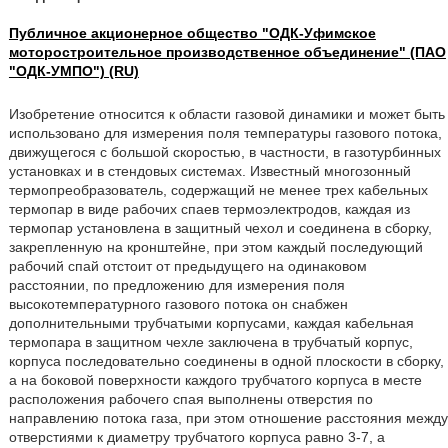
Публичное акционерное общество "ОДК-Уфимское
моторостроительное производственное объединение" (ПАО
"ОДК-УМПО") (RU)
Изобретение относится к области газовой динамики и может быть
использовано для измерения поля температуры газового потока,
движущегося с большой скоростью, в частности, в газотурбинных
установках и в стендовых системах. Известный многозонный
термопреобразователь, содержащий не менее трех кабельных
термопар в виде рабочих спаев термоэлектродов, каждая из
термопар установлена в защитный чехол и соединена в сборку,
закрепленную на кронштейне, при этом каждый последующий
рабочий спай отстоит от предыдущего на одинаковом
расстоянии, по предложению для измерения поля
высокотемпературного газового потока он снабжен
дополнительными трубчатыми корпусами, каждая кабельная
термопара в защитном чехле заключена в трубчатый корпус,
корпуса последовательно соединены в одной плоскости в сборку,
а на боковой поверхности каждого трубчатого корпуса в месте
расположения рабочего спая выполнены отверстия по
направлению потока газа, при этом отношение расстояния между
отверстиями к диаметру трубчатого корпуса равно 3-7, а