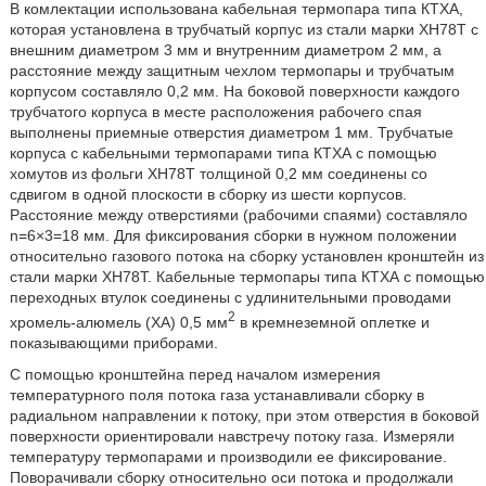
В комлектации использована кабельная термопара типа КТХА,
которая установлена в трубчатый корпус из стали марки ХН78Т с
внешним диаметром 3 мм и внутренним диаметром 2 мм, а
расстояние между защитным чехлом термопары и трубчатым
корпусом составляло 0,2 мм. На боковой поверхности каждого
трубчатого корпуса в месте расположения рабочего спая
выполнены приемные отверстия диаметром 1 мм. Трубчатые
корпуса с кабельными термопарами типа КТХА с помощью
хомутов из фольги ХН78Т толщиной 0,2 мм соединены со
сдвигом в одной плоскости в сборку из шести корпусов.
Расстояние между отверстиями (рабочими спаями) составляло
n=6×3=18 мм. Для фиксирования сборки в нужном положении
относительно газового потока на сборку установлен кронштейн из
стали марки ХН78Т. Кабельные термопары типа КТХА с помощью
переходных втулок соединены с удлинительными проводами
2
хромель-алюмель (ХА) 0,5 мм
в кремнеземной оплетке и
показывающими приборами.
С помощью кронштейна перед началом измерения
температурного поля потока газа устанавливали сборку в
радиальном направлении к потоку, при этом отверстия в боковой
поверхности ориентировали навстречу потоку газа. Измеряли
температуру термопарами и производили ее фиксирование.
Поворачивали сборку относительно оси потока и продолжали