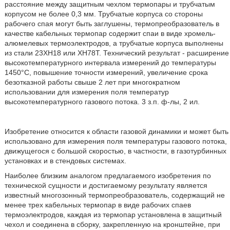
расстояние между защитным чехлом термопары и трубчатым
корпусом не более 0,3 мм. Трубчатые корпуса со стороны
рабочего спая могут быть заглушены, термопреобразователь в
качестве кабельных термопар содержит спаи в виде хромель-
алюмелевых термоэлектродов, а трубчатые корпуса выполнены
из стали 23ХН18 или ХН78Т. Технический результат - расширение
высокотемпературного интервала измерений до температуры
1450°С, повышение точности измерений, увеличение срока
безотказной работы свыше 2 лет при многократном
использовании для измерения поля температур
высокотемпературного газового потока. 3 з.п. ф-лы, 2 ил.
Изобретение относится к области газовой динамики и может быть
использовано для измерения поля температуры газового потока,
движущегося с большой скоростью, в частности, в газотурбинных
установках и в стендовых системах.
Наиболее близким аналогом предлагаемого изобретения по
технической сущности и достигаемому результату является
известный многозонный термопреобразователь, содержащий не
менее трех кабельных термопар в виде рабочих спаев
термоэлектродов, каждая из термопар установлена в защитный
чехол и соединена в сборку, закрепленную на кронштейне, при