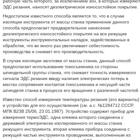
рабочую часть которого, за исключением зон, в которых измеряют
ЭДС резания, наносят диэлектрическое износостойкое покрытие.
Недостатком известного способа является то, что в случае
изоляции инструмента от массы станка применение данного
способа предполагает предварительное нанесение
диэлектрического износостойкого покрытия на все режущие
инструменты инструментальных наладок, задействованных в
обработке, что во много раз увеличивает себестоимость
производства и снижает его производительность.
В случае изоляции заготовки от массы станка, данный способ
предполагает использование токосъемника со стороны
шпиндельной группы станка, что снижает точность измеряемого
сигнала ЭДС резания ввиду наличия электрических потерь в
местах сопряжения контактов токосъемника и несущей части
шпинделя станка в процессе его вращения с различной частотой.
Известен способ измерения температуры резания (его варианты)
и устройство для его осуществления (см. а.с. №1284712 СССР,
МПК В23В 25/06, 23.01.1987). Устройство содержит прибор для
измерения термоЭДС, одна клемма которого соединена с
державкой электрически изолированного от массы станка
режущего инструмента, вторая клемма прибора соединена с
режущей частью инструмента проводником, выполненным из