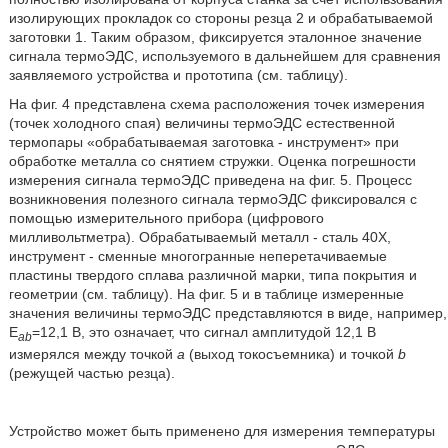
изолирующих прокладок со стороны резца 2 и обрабатываемой
заготовки 1. Таким образом, фиксируется эталонное значение
сигнала термоЭДС, используемого в дальнейшем для сравнения
заявляемого устройства и прототипа (см. таблицу).
На фиг. 4 представлена схема расположения точек измерения
(точек холодного спая) величины термоЭДС естественной
термопары «обрабатываемая заготовка - инструмент» при
обработке металла со снятием стружки. Оценка погрешности
измерения сигнала термоЭДС приведена на фиг. 5. Процесс
возникновения полезного сигнала термоЭДС фиксировался с
помощью измерительного прибора (цифрового
милливольтметра). Обрабатываемый металл - сталь 40Х,
инструмент - сменные многогранные неперетачиваемые
пластины твердого сплава различной марки, типа покрытия и
геометрии (см. таблицу). На фиг. 5 и в таблице измеренные
значения величины термоЭДС представляются в виде, например,
E
=12,1 В, это означает, что сигнал амплитудой 12,1 В
ab
измерялся между точкой
а
(выход токосъемника) и точкой
b
(режущей частью резца).
Устройство может быть применено для измерения температуры