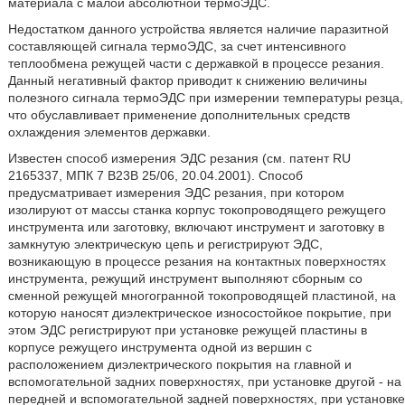
материала с малой абсолютной термоЭДС.
Недостатком данного устройства является наличие паразитной
составляющей сигнала термоЭДС, за счет интенсивного
теплообмена режущей части с державкой в процессе резания.
Данный негативный фактор приводит к снижению величины
полезного сигнала термоЭДС при измерении температуры резца,
что обуславливает применение дополнительных средств
охлаждения элементов державки.
Известен способ измерения ЭДС резания (см. патент RU
2165337, МПК 7 В23В 25/06, 20.04.2001). Способ
предусматривает измерения ЭДС резания, при котором
изолируют от массы станка корпус токопроводящего режущего
инструмента или заготовку, включают инструмент и заготовку в
замкнутую электрическую цепь и регистрируют ЭДС,
возникающую в процессе резания на контактных поверхностях
инструмента, режущий инструмент выполняют сборным со
сменной режущей многогранной токопроводящей пластиной, на
которую наносят диэлектрическое износостойкое покрытие, при
этом ЭДС регистрируют при установке режущей пластины в
корпусе режущего инструмента одной из вершин с
расположением диэлектрического покрытия на главной и
вспомогательной задних поверхностях, при установке другой - на
передней и вспомогательной задней поверхностях, при установке