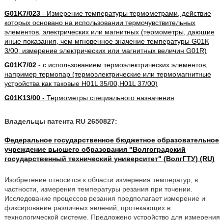
G01K7/023
- Измерение температуры термометрами, действие
которых основано на использовании термочувствительных
элементов, электрических или магнитных (термометры, дающие
иные показания, чем мгновенное значение температуры G01K
3/00; измерение электрических или магнитных величин G01R)
G01K7/02
- с использованием термоэлектрических элементов,
например термопар (термоэлектрические или термомагнитные
устройства как таковые H01L 35/00,H01L 37/00)
G01K13/00
- Термометры специального назначения
Владельцы патента RU 2650827:
Федеральное государственное бюджетное образовательное
учреждение высшего образования "Волгоградский
государственный технический университет" (ВолгГТУ) (RU)
Изобретение относится к области измерения температур, в
частности, измерения температуры резания при точении.
Исследование процессов резания предполагает измерение и
фиксирование различных явлений, протекающих в
технологической системе. Предложено устройство для измерения