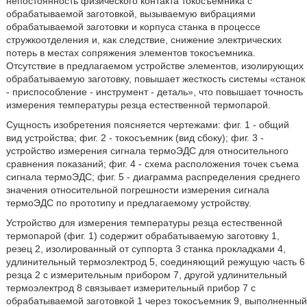
непостоянность физического контакта токосъемника с
обрабатываемой заготовкой, вызываемую вибрациями
обрабатываемой заготовки и корпуса станка в процессе
стружкоотделения и, как следствие, снижение электрических
потерь в местах сопряжения элементов токосъемника.
Отсутствие в предлагаемом устройстве элементов, изолирующих
обрабатываемую заготовку, повышает жесткость системы «станок
- приспособление - инструмент - деталь», что повышает точность
измерения температуры резца естественной термопарой.
Сущность изобретения поясняется чертежами: фиг. 1 - общий
вид устройства; фиг. 2 - токосъемник (вид сбоку); фиг. 3 -
устройство измерения сигнала термоЭДС для относительного
сравнения показаний; фиг. 4 - схема расположения точек съема
сигнала термоЭДС; фиг. 5 - диаграмма распределения среднего
значения относительной погрешности измерения сигнала
термоЭДС по прототипу и предлагаемому устройству.
Устройство для измерения температуры резца естественной
термопарой (фиг. 1) содержит обрабатываемую заготовку 1,
резец 2, изолированный от суппорта 3 станка прокладками 4,
удлинительный термоэлектрод 5, соединяющий режущую часть 6
резца 2 с измерительным прибором 7, другой удлинительный
термоэлектрод 8 связывает измерительный прибор 7 с
обрабатываемой заготовкой 1 через токосъемник 9, выполненный