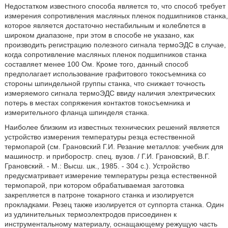
Недостатком известного способа является то, что способ требует
измерения сопротивления масляных пленок подшипников станка,
которое является достаточно нестабильным и колеблется в
широком диапазоне, при этом в способе не указано, как
производить регистрацию полезного сигнала термоЭДС в случае,
когда сопротивление масляных пленок подшипников станка
составляет менее 100 Ом. Кроме того, данный способ
предполагает использование графитового токосъемника со
стороны шпиндельной группы станка, что снижает точность
измеряемого сигнала термоЭДС ввиду наличия электрических
потерь в местах сопряжения контактов токосъемника и
измерительного фланца шпинделя станка.
Наиболее близким из известных технических решений является
устройство измерения температуры резца естественной
термопарой (см. Грановский Г.И. Резание металлов: учебник для
машиностр. и приборостр. спец. вузов. / Г.И. Грановский, В.Г.
Грановский. - М.: Высш. шк., 1985. - 304 с.). Устройство
предусматривает измерение температуры резца естественной
термопарой, при котором обрабатываемая заготовка
закрепляется в патроне токарного станка и изолируется
прокладками. Резец также изолируется от суппорта станка. Один
из удлинительных термоэлектродов присоединен к
инструментальному материалу, оснащающему режущую часть