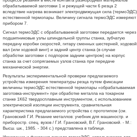
процессе резания в месте контакта разнородных материалов
обрабатываемой заготовки 1 и режущей части 6 резца 2
вследствие нагрева возникает электродвижущая сила (термоЭДС)
естественной термопары. Величину сигнала термоЭДС измеряют
прибором 7.
Сигнал термоЭДС с обрабатываемой заготовки передается через
подшипниковые узлы шпиндельной группы станка, зубчатую
передачу коробки скоростей, гитару сменных шестерней, ходовой
вал (или ходовой винт) и задний центр станка (в случае
обработки заготовки с подпором задним центром) на корпус
станка за счет сопрягаемых узлов станка при передаче
механической энергии.
Результаты экспериментальной проверки предлагаемого
устройства измерения температуры резца путем фиксации
величины термоЭДС естественной термопары «обрабатываемая
заготовка-инструмент» при обработке металла на токарном
станке 1K62 твердосплавным инструментом, с использованием
электрической изоляции инструмента, сравнительная
характеристика предлагаемого устройства с прототипом (см.
Грановский Г.И. Резание металлов: учебник для машиностр. и
приборостр. спец. вузов / Г.И. Грановский, В.Г. Грановский. - М.:
Высш. шк., 1985. - 304 с.) представлена в таблице.