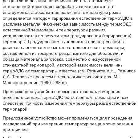
резца в зоне резания по величине сигнала термоЭДС
естественной термопары «обрабатываемая заготовка -
инструмент», а абсолютная величина температуры резца
определяется методом тарирования естественной термоЭДС в
расплаве металла. Фактическая зависимость между термоЭДС
естественной термопары и температурой резания
устанавливается по результатам градуирования (тарирования)
термопары. Градуирование выполняется при нагревании в
расплаве легкоплавкого металла горячего спая термопары,
составленной из токарного резца, взятого для обработки, и
образца материала заготовки, совместно с искусственной
стандартной термопарой, у которой зависимость величины
термоЭДС от температуры известна (см. Резников А.Н., Резников
Л.А. Тепловые процессы в технологических системах. М.:
Машиностроение, 1990. 288 с.).
Предложенное устройство повышает точность измерения
полезного сигнала термоЭДС естественной термопары и, как
следствие, точность измерения температуры резца естественной
термопарой.
Предложенное устройство может применяться для проведения
исследований при измерении температур резца в зоне резания
при точении.