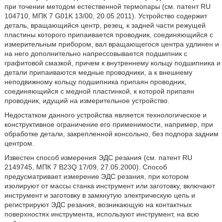
при точении методом естественной термопары (см. патент RU
104710, МПК 7 G01K 13/00, 20.05.2011). Устройство содержит
деталь, вращающийся центр, резец, к задней части режущей
пластины которого припаивается проводник, соединяющийся с
измерительным прибором, вал вращающегося центра удлинен и
на него дополнительно напрессовывается подшипник с
графитовой смазкой, причем к внутреннему кольцу подшипника и
детали припаиваются медные проводники, а к внешнему
неподвижному кольцу подшипника припаян проводник,
соединяющийся с медной пластинкой, к которой припаян
проводник, идущий на измерительное устройство.
Недостатком данного устройства является технологическое и
конструктивное ограничение его применимости, например, при
обработке детали, закрепленной консольно, без подпора задним
центром.
Известен способ измерения ЭДС резания (см. патент RU
2149745, МПК 7 B23Q 17/09, 27.05.2000). Способ
предусматривает измерение ЭДС резания, при котором
изолируют от массы станка инструмент или заготовку, включают
инструмент и заготовку в замкнутую электрическую цепь и
регистрируют ЭДС резания, возникающую на контактных
поверхностях инструмента, используют инструмент, на всю