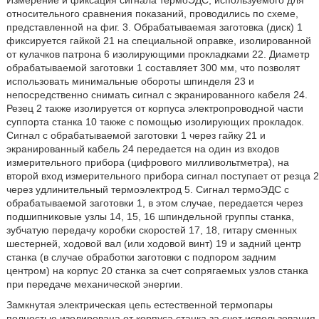
Измерение и фиксация сигнала термоЭДС, используемого для
относительного сравнения показаний, проводились по схеме,
представленной на фиг. 3. Обрабатываемая заготовка (диск) 1
фиксируется гайкой 21 на специальной оправке, изолированной
от кулачков патрона 6 изолирующими прокладками 22. Диаметр
обрабатываемой заготовки 1 составляет 300 мм, что позволят
использовать минимальные обороты шпинделя 23 и
непосредственно снимать сигнал с экранированного кабеля 24.
Резец 2 также изолируется от корпуса электропроводной части
суппорта станка 10 также с помощью изолирующих прокладок.
Сигнал с обрабатываемой заготовки 1 через гайку 21 и
экранированный кабель 24 передается на один из входов
измерительного прибора (цифрового милливольтметра), на
второй вход измерительного прибора сигнал поступает от резца 2
через удлинительный термоэлектрод 5. Сигнал термоЭДС с
обрабатываемой заготовки 1, в этом случае, передается через
подшипниковые узлы 14, 15, 16 шпиндельной группы станка,
зубчатую передачу коробки скоростей 17, 18, гитару сменных
шестерней, ходовой вал (или ходовой винт) 19 и задний центр
станка (в случае обработки заготовки с подпором задним
центром) на корпус 20 станка за счет сопрягаемых узлов станка
при передаче механической энергии.
Замкнутая электрическая цепь естественной термопары
полностью изолирована от корпуса станка за счет использования