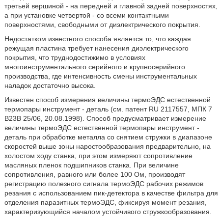
третьей вершиной - на передней и главной задней поверхностях,
а при установке четвертой - со всеми контактными
поверхностями, свободными от диэлектрического покрытия.
Недостатком известного способа является то, что каждая
режущая пластина требует нанесения диэлектрического
покрытия, что труднодостижимо в условиях
многоинструментального серийного и крупносерийного
производства, где интенсивность смены инструментальных
наладок достаточно высока.
Известен способ измерения величины термоЭДС естественной
термопары инструмент - деталь (см. патент RU 2117557, МПК 7
В23В 25/06, 20.08.1998). Способ предусматривает измерение
величины термоЭДС естественной термопары инструмент -
деталь при обработке металла со снятием стружки в диапазоне
скоростей выше зоны наростообразования предварительно, на
холостом ходу станка, при этом измеряют сопротивление
масляных пленок подшипников станка. При величине
сопротивления, равного или более 100 Ом, производят
регистрацию полезного сигнала термоЭДС рабочих режимов
резания с использованием пик-детектора в качестве фильтра для
отделения паразитных термоЭДС, фиксируя момент резания,
характеризующийся началом устойчивого стружкообразования.