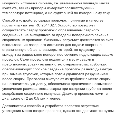
мощности источника сигнала, т.е. увеличенной площади места
контакта, так как приборы измеряют соответствующий
температуре потенциал, а не судят о ней по измеренному току.
Способ и устройство сварки проволок, принятые в качестве
прототипа - патент RU 2544327. Устройство позволяет
осуществлять сварку проволок с образованием сварного
соединения, не выходящего за пределы поперечного сечения
свариваемых проволок. Указанный результат достигается за счет
использования лазерного источника для подачи энергии в
ограниченную область, размеры которой, по существу, не
выходят за радиальное поперечное сечение подлежащих сварке
проволок. Сами проволоки подаются к месту сварки в
прецизионных уравнительных стеклокерамических трубочках,
обеспечивающих соосное сведение проволок разного диаметра
при замене трубочек, которые потом удаляются разрушением
после сварки. Проволоки выступают из трубочек в месте сварки
на незначительную длину, обеспечивая практически незаметное
увеличение размера места сварки при сведении трубочек после
воздействия сварочного импульса. Диаметр проволок лежит в
диапазоне от 2 до 0,5 мм и менее.
Достоинством способа и устройства является отсутствие
утолщения места сварки проволок, однако это достигается путем