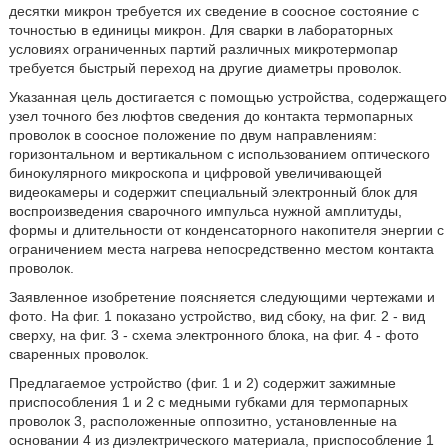
десятки микрон требуется их сведение в соосное состояние с
точностью в единицы микрон. Для сварки в лабораторных
условиях ограниченных партий различных микротермопар
требуется быстрый переход на другие диаметры проволок.
Указанная цель достигается с помощью устройства, содержащего
узел точного без люфтов сведения до контакта термопарных
проволок в соосное положение по двум направлениям:
горизонтальном и вертикальном с использованием оптического
бинокулярного микроскопа и цифровой увеличивающей
видеокамеры и содержит специальный электронный блок для
воспроизведения сварочного импульса нужной амплитуды,
формы и длительности от конденсаторного накопителя энергии с
ограничением места нагрева непосредственно местом контакта
проволок.
Заявленное изобретение поясняется следующими чертежами и
фото. На фиг. 1 показано устройство, вид сбоку, на фиг. 2 - вид
сверху, на фиг. 3 - схема электронного блока, на фиг. 4 - фото
сваренных проволок.
Предлагаемое устройство (фиг. 1 и 2) содержит зажимные
приспособления 1 и 2 с медными губками для термопарных
проволок 3, расположенные оппозитно, установленные на
основании 4 из диэлектрического материала, приспособление 1