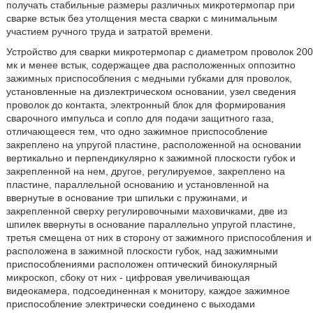
получать стабильные размеры различных микротермопар при
сварке встык без утолщения места сварки с минимальным
участием ручного труда и затратой времени.
Устройство для сварки микротермопар с диаметром проволок 200
мк и менее встык, содержащее два расположенных оппозитно
зажимных приспособления с медными губками для проволок,
установленные на диэлектрическом основании, узел сведения
проволок до контакта, электронный блок для формирования
сварочного импульса и сопло для подачи защитного газа,
отличающееся тем, что одно зажимное приспособление
закреплено на упругой пластине, расположенной на основании
вертикально и перпендикулярно к зажимной плоскости губок и
закрепленной на нем, другое, регулируемое, закреплено на
пластине, параллельной основанию и установленной на
ввернутые в основание три шпильки с пружинами, и
закрепленной сверху регулировочными маховичками, две из
шпилек ввернуты в основание параллельно упругой пластине,
третья смещена от них в сторону от зажимного приспособления и
расположена в зажимной плоскости губок, над зажимными
приспособлениями расположен оптический бинокулярный
микроскоп, сбоку от них - цифровая увеличивающая
видеокамера, подсоединенная к монитору, каждое зажимное
приспособление электрически соединено с выходами