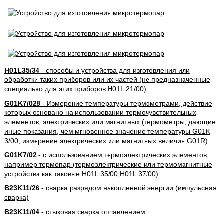
H01L35/34
- способы и устройства для изготовления или
обработки таких приборов или их частей (не предназначенные
специально для этих приборов H01L 21/00)
G01K7/028
- Измерение температуры термометрами, действие
которых основано на использовании термочувствительных
элементов, электрических или магнитных (термометры, дающие
иные показания, чем мгновенное значение температуры G01K
3/00; измерение электрических или магнитных величин G01R)
G01K7/02
- с использованием термоэлектрических элементов,
например термопар (термоэлектрические или термомагнитные
устройства как таковые H01L 35/00,H01L 37/00)
B23K11/26
- сварка разрядом накопленной энергии (импульсная
сварка)
B23K11/04
- стыковая сварка оплавлением