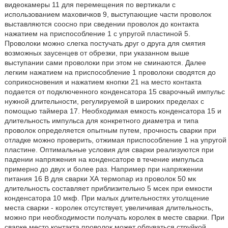
видеокамеры 11 для перемещения по вертикали с
использованием маховичков 9, выступающие части проволок
выставляются соосно при сведении проволок до контакта
нажатием на приспособление 1 с упругой пластиной 5.
Проволоки можно слегка постучать друг о друга для смятия
возможных заусенцев от обрезки, при указанном выше
выступании сами проволоки при этом не сминаются. Далее
легким нажатием на приспособление 1 проволоки сводятся до
соприкосновения и нажатием кнопки 21 на место контакта
подается от подключенного конденсатора 15 сварочный импульс
нужной длительности, регулируемой в широких пределах с
помощью таймера 17. Необходимая емкость конденсатора 15 и
длительность импульса для конкретного диаметра и типа
проволок определяется опытным путем, прочность сварки при
отладке можно проверить, отжимая приспособление 1 на упругой
пластине. Оптимальные условия для сварки реализуются при
падении напряжения на конденсаторе в течение импульса
примерно до двух и более раз. Например при напряжении
питания 16 В для сварки ХА термопар из проволок 50 мк
длительность составляет приблизительно 5 мсек при емкости
конденсатора 10 мкф. При малых длительностях утолщение
места сварки - королек отсутствует, увеличивая длительность,
можно при необходимости получать королек в месте сварки. При
сварке место контакта проволок может обдуваться струйкой