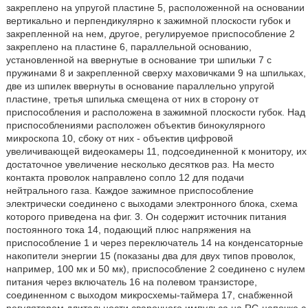
закреплено на упругой пластине 5, расположенной на основании
вертикально и перпендикулярно к зажимной плоскости губок и
закрепленной на нем, другое, регулируемое приспособление 2
закреплено на пластине 6, параллельной основанию,
установленной на ввернутые в основание три шпильки 7 с
пружинами 8 и закрепленной сверху маховичками 9 на шпильках,
две из шпилек ввернуты в основание параллельно упругой
пластине, третья шпилька смещена от них в сторону от
приспособления и расположена в зажимной плоскости губок. Над
приспособлениями расположен объектив бинокулярного
микроскопа 10, сбоку от них - объектив цифровой
увеличивающей видеокамеры 11, подсоединенной к монитору, их
достаточное увеличение несколько десятков раз. На место
контакта проволок направлено сопло 12 для подачи
нейтрального газа. Каждое зажимное приспособление
электрически соединено с выходами электронного блока, схема
которого приведена на фиг. 3. Он содержит источник питания
постоянного тока 14, подающий плюс напряжения на
приспособление 1 и через переключатель 14 на конденсаторные
накопители энергии 15 (показаны два для двух типов проволок,
например, 100 мк и 50 мк), приспособление 2 соединено с нулем
питания через включатель 16 на полевом транзисторе,
соединенном с выходом микросхемы-таймера 17, снабженной