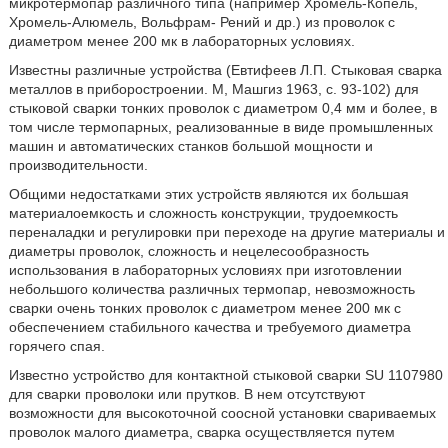
микротермопар различного типа (например Хромель-Копель,
Хромель-Алюмель, Вольфрам- Рений и др.) из проволок с
диаметром менее 200 мк в лабораторных условиях.
Известны различные устройства (Евтифеев Л.П. Стыковая сварка
металлов в приборостроении. М, Машгиз 1963, с. 93-102) для
стыковой сварки тонких проволок с диаметром 0,4 мм и более, в
том числе термопарных, реализованные в виде промышленных
машин и автоматических станков большой мощности и
производительности.
Общими недостатками этих устройств являются их большая
материалоемкость и сложность конструкции, трудоемкость
переналадки и регулировки при переходе на другие материалы и
диаметры проволок, сложность и нецелесообразность
использования в лабораторных условиях при изготовлении
небольшого количества различных термопар, невозможность
сварки очень тонких проволок с диаметром менее 200 мк с
обеспечением стабильного качества и требуемого диаметра
горячего спая.
Известно устройство для контактной стыковой сварки SU 1107980
для сварки проволоки или прутков. В нем отсутствуют
возможности для высокоточной соосной установки свариваемых
проволок малого диаметра, сварка осуществляется путем