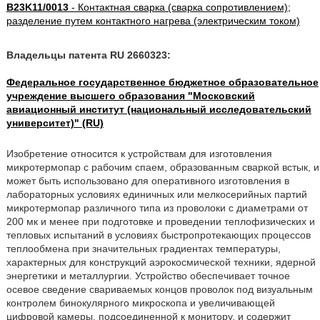
B23K11/0013
- Контактная сварка (сварка сопротивлением);
разделение путем контактного нагрева (электрическим током)
Владельцы патента RU 2660323:
Федеральное государственное бюджетное образовательное
учреждение высшего образования "Московский
авиационный институт (национальный исследовательский
университет)" (RU)
Изобретение относится к устройствам для изготовления
микротермопар с рабочим спаем, образованным сваркой встык, и
может быть использовано для оперативного изготовления в
лабораторных условиях единичных или мелкосерийных партий
микротермопар различного типа из проволоки с диаметрами от
200 мк и менее при подготовке и проведении теплофизических и
тепловых испытаний в условиях быстропротекающих процессов
теплообмена при значительных градиентах температуры,
характерных для конструкций аэрокосмической техники, ядерной
энергетики и металлургии. Устройство обеспечивает точное
осевое сведение свариваемых концов проволок под визуальным
контролем бинокулярного микроскопа и увеличивающей
цифровой камеры, подсоединенной к монитору, и содержит