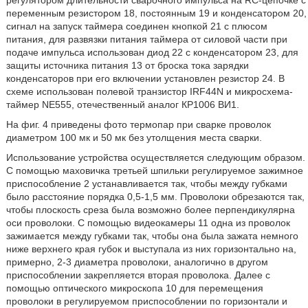
регулятором длительности сварочного импульса на RC-цепочке с
переменным резистором 18, постоянным 19 и конденсатором 20,
сигнал на запуск таймера соединен кнопкой 21 с плюсом
питания, для развязки питания таймера от силовой части при
подаче импульса использован диод 22 с конденсатором 23, для
защиты источника питания 13 от броска тока зарядки
конденсаторов при его включении установлен резистор 24. В
схеме использован полевой транзистор IRF44N и микросхема-
таймер NE555, отечественный аналог КР1006 ВИ1.
На фиг. 4 приведены фото термопар при сварке проволок
диаметром 100 мк и 50 мк без утолщения места сварки.
Использование устройства осуществляется следующим образом.
С помощью маховичка третьей шпильки регулируемое зажимное
приспособление 2 устанавливается так, чтобы между губками
было расстояние порядка 0,5-1,5 мм. Проволоки обрезаются так,
чтобы плоскость среза была возможно более перпендикулярна
оси проволоки. С помощью видеокамеры 11 одна из проволок
зажимается между губками так, чтобы она была зажата немного
ниже верхнего края губок и выступала из них горизонтально на,
примерно, 2-3 диаметра проволоки, аналогично в другом
приспособлении закрепляется вторая проволока. Далее с
помощью оптического микроскопа 10 для перемещения
проволоки в регулируемом приспособлении по горизонтали и