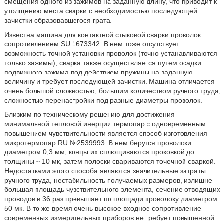
смещения одного из зажимов на заданную длину, что приводит к
утолщению места сварки с необходимостью последующей
зачистки образовавшегося грата.
Известна машина для контактной стыковой сварки проволок
сопротивлением SU 1673342. В нем тоже отсутствует
возможность точной установки проволок (точно устанавливаются
только зажимы), сварка также осуществляется путем осадки
подвижного зажима под действием пружины на заданную
величину и требует последующей зачистки. Машина отличается
очень большой сложностью, большим количеством ручного труда,
сложностью перенастройки под разные диаметры проволок.
Близким по техническому решению для достижения
минимальной тепловой инерции термопар с одновременным
повышением чувствительности является способ изготовления
микротермопар RU №2539993. В нем берутся проволоки
диаметром 0,3 мм, концы их сплющиваются проковкой до
толщины ~ 10 мк, затем полоски свариваются точечной сваркой.
Недостатками этого способа являются значительные затраты
ручного труда, нестабильность получаемых размеров, излишне
большая площадь чувствительного элемента, сечение отводящих
проводов в 36 раз превышает по площади проволоку диаметром
50 мк. В то же время очень высокое входное сопротивление
современных измерительных приборов не требует повышенной