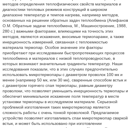
методов определения теплофизических свойств материалов и
диагностики тепловых режимов конструкций в широком
диапазоне температур и темпов нагрева, например методов,
основанных на решении обратных задач теплообмена (Алифанов
О.М. Обратные задачи теплообмена, М., Машиностроение, 1988,
280 с.) важными факторами, влияющими на точность этих
методов, являются искажения, вносимые термопарами, а также
инерционность измерений, связанная с теплоемкостью
материала термопар. Особое значение эти факторы
приобретают при исследовании быстропротекающих процессов
теплообмена и материалов с низкой теплопроводностью, в
которых возникают значительные градиенты температур. Наши
исследования показали, что в этих случаях предпочтительно
использовать микротермопары с диаметром проволок 100 мк и
менее (например 50 мк, или 30 мк), сваренные способом встык и
с диаметром горячего спая термопары, равным диаметру
проволоки, что позволяет уменьшить инерционность термопары и
обеспечит минимальное искажение поля температур в месте
установки термопары в исследуемом материале. Серьезной
проблемой изготовления таких микротермопар является
сложность работы с очень тонкой проволокой. Предлагаемое
устройство позволяет изготавливать спаи микротермопар сваркой
встык, и может быть использовано при изготовлении