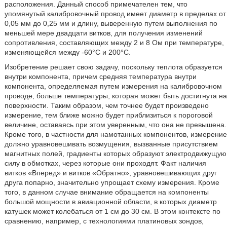
расположения. Данный способ примечателен тем, что
упомянутый калибровочный провод имеет диаметр в пределах от
0,05 мм до 0,25 мм и длину, выверенную путем выполнения по
меньшей мере двадцати витков, для получения изменений
сопротивления, составляющих между 2 и 8 Ом при температуре,
изменяющейся между -60°C и 200°C.
Изобретение решает свою задачу, поскольку теплота образуется
внутри компонента, причем средняя температура внутри
компонента, определяемая путем измерения на калибровочном
проводе, больше температуры, которая может быть достигнута на
поверхности. Таким образом, чем точнее будет произведено
измерение, тем ближе можно будет приблизиться к пороговой
величине, оставаясь при этом уверенным, что она не превышена.
Кроме того, в частности для намотанных компонентов, измерение
должно уравновешивать возмущения, вызванные присутствием
магнитных полей, градиенты которых образуют электродвижущую
силу в обмотках, через которые они проходят. Факт наличия
витков «Вперед» и витков «Обратно», уравновешивающих друг
друга попарно, значительно упрощает схему измерения. Кроме
того, в данном случае внимание обращается на компоненты
большой мощности в авиационной области, в которых диаметр
катушек может колебаться от 1 см до 30 см. В этом контексте по
сравнению, например, с технологиями платиновых зондов,