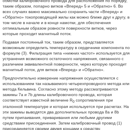
обмотки калибровочного провода для расположения по порядку,
таким образом, попарно витков «Вперед» 5 и «Обратно» 6. Во
всех случаях важно максимально сохранить части «Вперед» и
«Обратно» токопроводящей жилы как можно ближе друг к другу, в
том числе в начале и в конце намотки, для обеспечения
оптимальным образом ровности поверхности витков, через
которые проходит магнитный поток.
Подавая постоянный ток, таким образом, представляется
возможным определить температуру в сердечнике компонента по
формуле (3). Фильтрация типа «нижних частот» используется для
устранения возможного остаточного напряжения, связанного с
различием эквивалентной поверхности, через которую проходит
магнитный поток, для витков «Вперед» и «Обратно».
Предпочтительно измерение напряжения осуществляется с
использованием так называемого четырехпроводного метода или
метода Кельвина. Согласно этому методу рассматриваются
зажимы 7a и 7b длины калибровочного провода, которая
соответствует известной величине R
сопротивления при
0
эталонной температуре и которая используется при расчетах. На
эти зажимы выводятся два дополнительных провода 8a и 8b
путем припаивания, приваривания или любыми другими
средствами присоединения. Затем калибровочный провод (1)
присоединяется своими двумя концами к средству,