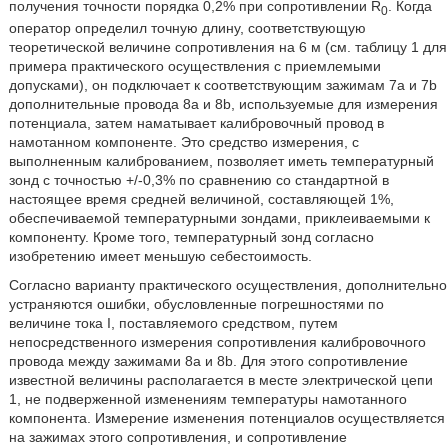
получения точности порядка 0,2% при сопротивлении R
. Когда
0
оператор определил точную длину, соответствующую
теоретической величине сопротивления на 6 м (см. таблицу 1 для
примера практического осуществления с приемлемыми
допусками), он подключает к соответствующим зажимам 7a и 7b
дополнительные провода 8a и 8b, используемые для измерения
потенциала, затем наматывает калибровочный провод в
намотанном компоненте. Это средство измерения, с
выполненным калиброванием, позволяет иметь температурный
зонд с точностью +/-0,3% по сравнению со стандартной в
настоящее время средней величиной, составляющей 1%,
обеспечиваемой температурными зондами, приклеиваемыми к
компоненту. Кроме того, температурный зонд согласно
изобретению имеет меньшую себестоимость.
Согласно варианту практического осуществления, дополнительно
устраняются ошибки, обусловленные погрешностями по
величине тока I, поставляемого средством, путем
непосредственного измерения сопротивления калибровочного
провода между зажимами 8a и 8b. Для этого сопротивление
известной величины располагается в месте электрической цепи
1, не подверженной изменениям температуры намотанного
компонента. Измерение изменения потенциалов осуществляется
на зажимах этого сопротивления, и сопротивление