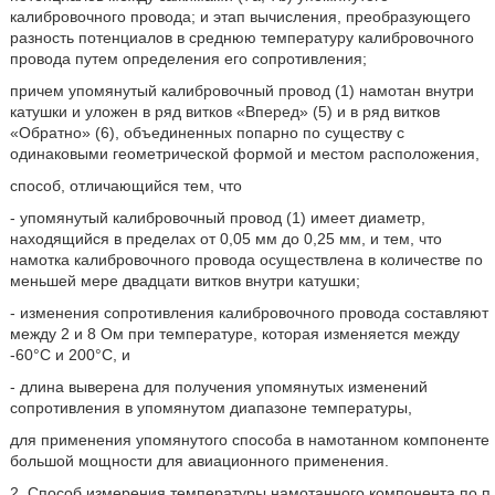
калибровочного провода; и этап вычисления, преобразующего
разность потенциалов в среднюю температуру калибровочного
провода путем определения его сопротивления;
причем упомянутый калибровочный провод (1) намотан внутри
катушки и уложен в ряд витков «Вперед» (5) и в ряд витков
«Обратно» (6), объединенных попарно по существу с
одинаковыми геометрической формой и местом расположения,
способ, отличающийся тем, что
- упомянутый калибровочный провод (1) имеет диаметр,
находящийся в пределах от 0,05 мм до 0,25 мм, и тем, что
намотка калибровочного провода осуществлена в количестве по
меньшей мере двадцати витков внутри катушки;
- изменения сопротивления калибровочного провода составляют
между 2 и 8 Ом при температуре, которая изменяется между
-60°С и 200°С, и
- длина выверена для получения упомянутых изменений
сопротивления в упомянутом диапазоне температуры,
для применения упомянутого способа в намотанном компоненте
большой мощности для авиационного применения.
2. Способ измерения температуры намотанного компонента по п.