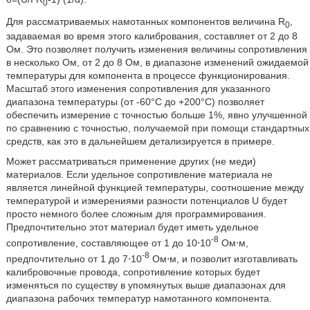
0
Для рассматриваемых намотанных компонентов величина R
,
0
задаваемая во время этого калибрования, составляет от 2 до 8
Ом. Это позволяет получить изменения величины сопротивления
в несколько Ом, от 2 до 8 Ом, в диапазоне изменений ожидаемой
температуры для компонента в процессе функционирования.
Масштаб этого изменения сопротивления для указанного
диапазона температуры (от -60°C до +200°C) позволяет
обеспечить измерение с точностью больше 1%, явно улучшенной
по сравнению с точностью, получаемой при помощи стандартных
средств, как это в дальнейшем детализируется в примере.
Может рассматриваться применение других (не меди)
материалов. Если удельное сопротивление материала не
является линейной функцией температуры, соотношение между
температурой и измерениями разности потенциалов U будет
просто немного более сложным для программирования.
Предпочтительно этот материал будет иметь удельное
-8
сопротивление, составляющее от 1 до 10⋅10
Ом⋅м,
-8
предпочтительно от 1 до 7⋅10
Ом⋅м, и позволит изготавливать
калибровочные провода, сопротивление которых будет
изменяться по существу в упомянутых выше диапазонах для
диапазона рабочих температур намотанного компонента.