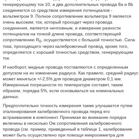
генерирующему ток 10, а два дополнительных провода 8a и 8b
соединяются со средством измерения потенциалов -
вольтметром 9. Полное сопротивление вольтметра 9 является
очень высоким; ток, который проходит через провода
соединения, является ничтожным, и измерение разности
потенциалов на точной длине провода, соответствующей
сопротивлению R
, осуществляется с большой точностью. Сила
0
тока, проходящего через калибровочный провод, кроме того,
определяется с хорошей точностью средством, генерирующим
ток.
И наоборот, медные провода поставляются с определенным
допуском на их изменение радиуса. Как правило, средний радиус
может меняться +/-2,5% для проводов диаметром 0,1 мм.
Измеренные погрешности по температуре составят, таким
образом, порядка 5%, если основываться на номинальных
данных.
Предпочтительно точность измерения также улучшается путем
эталонирования калибровочного провода перед его
встраиванием в компонент. Принимая во внимание порядок
величины в несколько Ом сопротивления калибровочного
провода (см. пример, приведенный в таблице 1, калибрование
может быть осуществлено при помощи микроомметра для