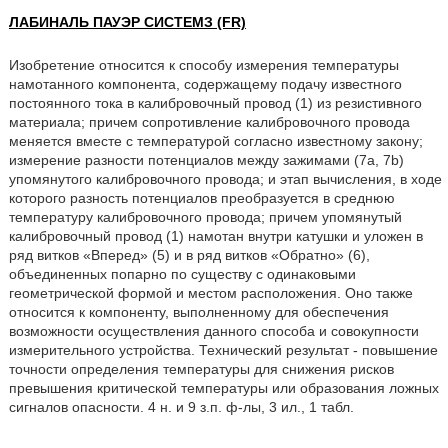
ЛАБИНАЛЬ ПАУЭР СИСТЕМЗ (FR)
Изобретение относится к способу измерения температуры
намотанного компонента, содержащему подачу известного
постоянного тока в калибровочный провод (1) из резистивного
материала; причем сопротивление калибровочного провода
меняется вместе с температурой согласно известному закону;
измерение разности потенциалов между зажимами (7a, 7b)
упомянутого калибровочного провода; и этап вычисления, в ходе
которого разность потенциалов преобразуется в среднюю
температуру калибровочного провода; причем упомянутый
калибровочный провод (1) намотан внутри катушки и уложен в
ряд витков «Вперед» (5) и в ряд витков «Обратно» (6),
объединенных попарно по существу с одинаковыми
геометрической формой и местом расположения. Оно также
относится к компоненту, выполненному для обеспечения
возможности осуществления данного способа и совокупности
измерительного устройства. Технический результат - повышение
точности определения температуры для снижения рисков
превышения критической температуры или образования ложных
сигналов опасности. 4 н. и 9 з.п. ф-лы, 3 ил., 1 табл.