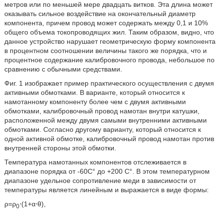
метров или по меньшей мере двадцать витков. Эта длина может
оказывать сильное воздействие на окончательный диаметр
компонента, причем провод может содержать между 0,1 и 10%
общего объема токопроводящих жил. Таким образом, видно, что
данное устройство нарушает геометрическую форму компонента
в процентном соотношении величины такого же порядка, что и
процентное содержание калибровочного провода, небольшое по
сравнению с обычными средствами.
Фиг. 1 изображает пример практического осуществления с двумя
активными обмотками. В варианте, который относится к
намотанному компоненту более чем с двумя активными
обмотками, калибровочный провод намотан внутри катушки,
расположенной между двумя самыми внутренними активными
обмотками. Согласно другому варианту, который относится к
одной активной обмотке, калибровочный провод намотан против
внутренней стороны этой обмотки.
Температура намотанных компонентов отслеживается в
диапазоне порядка от -60C° до +200 C°. В этом температурном
диапазоне удельное сопротивление меди в зависимости от
температуры является линейным и выражается в виде формы:
ρ=ρ
⋅(1+α⋅θ),
0