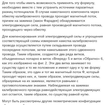
Для того чтобы иметь возможность применять эту формулу,
необходимо вместе с тем устранить источники паразитных
разниц потенциалов. В случае намотанного компонента через
обмотку калибровочного провода проходит магнитный поток,
причем на зажимах (закон Фарадея) обнаруживается
электродвижущая сила, равная производной магнитного потока,
проходящего через обмотку.
Для компенсирования этой электродвижущей силы и упрощения
соответствующей схемы измерения намотка калибровочного
провода осуществляется путем складывания провода
посередине пополам, затем наматывания этого сдвоенного
провода. Таким образом, создаются два ряда витков,
объединенных попарно в виток «Вперед» 5 и виток «Обратно» 6,
как это изображено на фиг. 2. Эти два витка занимают по
существу одно и то же положение и имеют одну и ту же форму.
Таким образом, это один и тот же магнитный поток Φ, который
проходит через них, и, таким образом, электродвижущие силы,
образуемые на их зажимах, являются равными с
противоположными знаками. Наблюдаемая на зажимах
калибровочного провода равнодействующая электродвижущих
сил остается, таким образом, по существу равной нулю.
Могут быть рассмотрены другие геометрические конфигурации