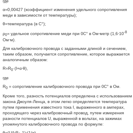
где
α=0,00427 (коэффициент изменения удельного сопротивления
меди в зависимости от температуры);
θ=температура (в C°);
-8
ρ
= удельное сопротивление меди при 0C° в Ом⋅метр (1,6⋅10
0
Ом⋅м).
Для калибровочного провода с заданными длиной и сечением,
таким образом, получается сопротивление, которое выражается
аналогичным образом:
R=R
·(l+α⋅θ),
0
где
R
= сопротивление калибровочного провода при 0C° в Ом.
0
Кроме того, разность потенциалов определена с использованием
закона Джоуля-Ленца, в этом легко определяется температура
путем применения известного тока I, выраженного в амперах,
проходящего через калибровочный провод, путем измерения
разности потенциалов U, выраженной в вольтах, на зажимах
упомянутого калибровочного провода по формуле:
θ=(U/I⋅R
-1)⋅(1/α).