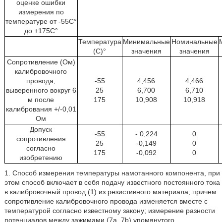
оценке ошибки
измерения по
температуре от -55C°
до +175C°
Температура
Минимальные
Номинальные
(C)°
значения
значения
Сопротивление (Ом)
калибровочного
провода,
-55
4,456
4,466
выверенного вокруг 6
25
6,700
6,710
м после
175
10,908
10,918
калибрования +/-0,01
Ом
Допуск
-55
- 0,224
0
сопротивления
25
-0,149
0
согласно
175
-0,092
0
изобретению
1. Способ измерения температуры намотанного компонента, при
этом способ включает в себя подачу известного постоянного тока
в калибровочный провод (1) из резистивного материала; причем
сопротивление калибровочного провода изменяется вместе с
температурой согласно известному закону; измерение разности
потенциалов между зажимами (7а, 7b) упомянутого