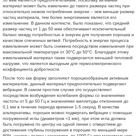
материал может быть измельчен до такого размера частиц при
относительно низком потреблении энергии – чем меньше размер
частиц материала, тем более энергоемким является его
измельчение. В данном контексте, было показано, что средний
размер частиц от 1 до 50 мкм обеспечивает исключительный
баланс между потребностью в энергии для получения порошка и
качеством спеченных ветвей. Потребность в энергии процесса
измельчения может быть снижена посредством измельчения при
максимальной температуре от 30°C до 50°C. Благодаря этому
измельчаемый материал также подвергается меньшей тепловой
нагрузке, что является выгодным для термоэлектрического
коэффициента добротности.
После того как форму заполняют порошкообразным активным
материалом, данный материал предпочтительно подвергают
вибрации. В самом простом случае это осуществляют
посредством возбуждения колебания формы со значениями
частоты от 5 до 50 Гц и значениями амплитуды отклонения до
0,1 мм в течение периода времени 1-5 секунд. В качестве
альтернативы, порошок можно подвергать вибрации с помощью
погруженной иглы (диаметром <1 мм), при этом игла должна
быть погружена по центру на одной линии с отверстием до
достижения глубины погружения в порошке по меньшей мере
90%, частоты должны составлять до 1000 Гц при максимальном