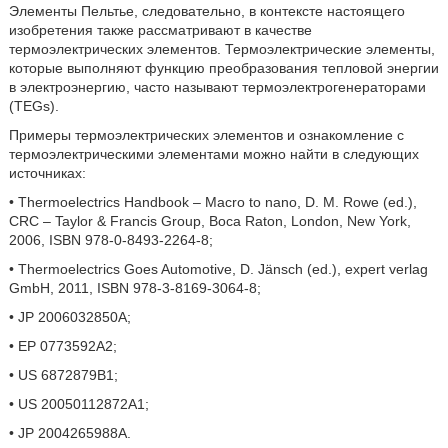
Элементы Пельтье, следовательно, в контексте настоящего
изобретения также рассматривают в качестве
термоэлектрических элементов. Термоэлектрические элементы,
которые выполняют функцию преобразования тепловой энергии
в электроэнергию, часто называют термоэлектрогенераторами
(TEGs).
Примеры термоэлектрических элементов и ознакомление с
термоэлектрическими элементами можно найти в следующих
источниках:
• Thermoelectrics Handbook – Macro to nano, D. M. Rowe (ed.),
CRC – Taylor & Francis Group, Boca Raton, London, New York,
2006, ISBN 978-0-8493-2264-8;
• Thermoelectrics Goes Automotive, D. Jänsch (ed.), expert verlag
GmbH, 2011, ISBN 978-3-8169-3064-8;
• JP 2006032850A;
• EP 0773592A2;
• US 6872879B1;
• US 20050112872A1;
• JP 2004265988A.