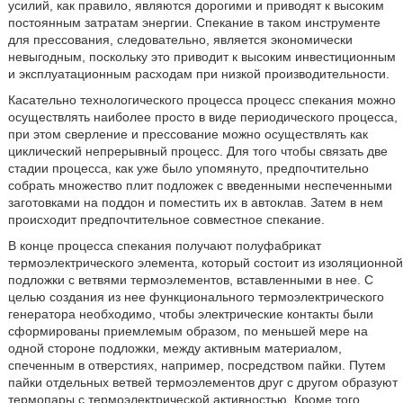
усилий, как правило, являются дорогими и приводят к высоким
постоянным затратам энергии. Спекание в таком инструменте
для прессования, следовательно, является экономически
невыгодным, поскольку это приводит к высоким инвестиционным
и эксплуатационным расходам при низкой производительности.
Касательно технологического процесса процесс спекания можно
осуществлять наиболее просто в виде периодического процесса,
при этом сверление и прессование можно осуществлять как
циклический непрерывный процесс. Для того чтобы связать две
стадии процесса, как уже было упомянуто, предпочтительно
собрать множество плит подложек с введенными неспеченными
заготовками на поддон и поместить их в автоклав. Затем в нем
происходит предпочтительное совместное спекание.
В конце процесса спекания получают полуфабрикат
термоэлектрического элемента, который состоит из изоляционной
подложки с ветвями термоэлементов, вставленными в нее. С
целью создания из нее функционального термоэлектрического
генератора необходимо, чтобы электрические контакты были
сформированы приемлемым образом, по меньшей мере на
одной стороне подложки, между активным материалом,
спеченным в отверстиях, например, посредством пайки. Путем
пайки отдельных ветвей термоэлементов друг с другом образуют
термопары с термоэлектрической активностью. Кроме того,