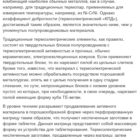
комбинаций наиболее обычных металлов, как в случае,
например, для традиционных термопар, применяемых для
измерения температуры, например, из Ni-CrNi. Однако
коэффициент добротности (термоэлектрический «КПД»),
достигаемый таким образом, является значительно ниже, чем у
упомянутых полупроводниковых материалов.
Традиционные термоэлектрические элементы, как правило,
состоят из твердотельных блоков полупроводников с
термоэлектрической активностью и прочных, обычно
керамических, электроизоляционных кожухов. Если применяют
твердотельные блоки, то их нарезают пилой из цельных слитков.
Кроме того, известно, что материал с термоэлектрической
активностью можно обрабатывать посредством порошковой
металлургии, опять же с целью получения в одну стадию
спекания, по сути, непроницаемых блоков с низким уровнем
пустот, из которых, при необходимости, в свою очередь, нарезают
пилой имеющие форму куба TE-ветви.
В уровне техники раскрывают продавливание активного
материала в порошкообразной форме через перфорированную
матрицу таким образом, что получают неспеченные заготовки в
форме таблеток. Данная матрица представляет собой массивную
форму из устройства для таблетирования. Термоэлектрические
неспеченные заготовки, продавленные через матрицу, затем