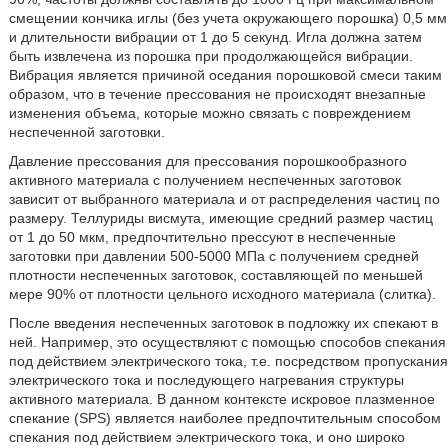
смещении кончика иглы (без учета окружающего порошка) 0,5 мм
и длительности вибрации от 1 до 5 секунд. Игла должна затем
быть извлечена из порошка при продолжающейся вибрации.
Вибрация является причиной оседания порошковой смеси таким
образом, что в течение прессования не происходят внезапные
изменения объема, которые можно связать с повреждением
неспеченной заготовки.
Давление прессования для прессования порошкообразного
активного материала с получением неспеченных заготовок
зависит от выбранного материала и от распределения частиц по
размеру. Теллуриды висмута, имеющие средний размер частиц
от 1 до 50 мкм, предпочтительно прессуют в неспеченные
заготовки при давлении 500-5000 МПа с получением средней
плотности неспеченных заготовок, составляющей по меньшей
мере 90% от плотности цельного исходного материала (слитка).
После введения неспеченных заготовок в подложку их спекают в
ней. Например, это осуществляют с помощью способов спекания
под действием электрического тока, т.е. посредством пропускания
электрического тока и последующего нагревания структуры
активного материала. В данном контексте искровое плазменное
спекание (SPS) является наиболее предпочтительным способом
спекания под действием электрического тока, и оно широко