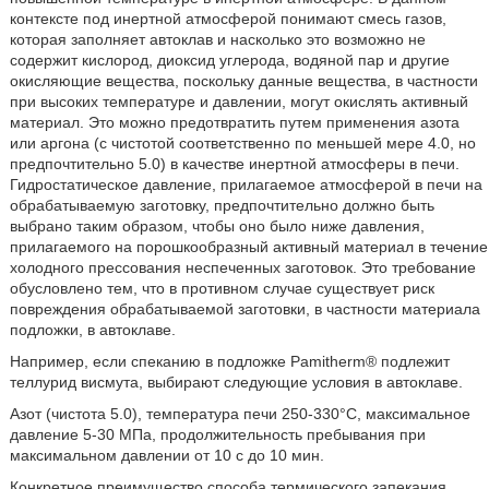
контексте под инертной атмосферой понимают смесь газов,
которая заполняет автоклав и насколько это возможно не
содержит кислород, диоксид углерода, водяной пар и другие
окисляющие вещества, поскольку данные вещества, в частности
при высоких температуре и давлении, могут окислять активный
материал. Это можно предотвратить путем применения азота
или аргона (с чистотой соответственно по меньшей мере 4.0, но
предпочтительно 5.0) в качестве инертной атмосферы в печи.
Гидростатическое давление, прилагаемое атмосферой в печи на
обрабатываемую заготовку, предпочтительно должно быть
выбрано таким образом, чтобы оно было ниже давления,
прилагаемого на порошкообразный активный материал в течение
холодного прессования неспеченных заготовок. Это требование
обусловлено тем, что в противном случае существует риск
повреждения обрабатываемой заготовки, в частности материала
подложки, в автоклаве.
Например, если спеканию в подложке Pamitherm® подлежит
теллурид висмута, выбирают следующие условия в автоклаве.
Азот (чистота 5.0), температура печи 250-330°C, максимальное
давление 5-30 МПа, продолжительность пребывания при
максимальном давлении от 10 с до 10 мин.
Конкретное преимущество способа термического запекания