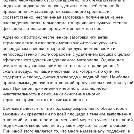
Однако неожиданно было обнаружено, что стенка материала
подложки подвержена повреждению в меньшей степени без
применения смазывающе-охлаждающего средства, и,
соответственно, неспеченная заготовка и полученная из нее
впоследствии ветвь термоэлемента проявляет лучшую степень
фиксации в отверстии, предусмотренном для нее.
Адгезию и притирку неспеченной заготовки или ветви
термоэлемента в отверстии можно значительно улучшить
посредством очистки отверстий продуванием во время и
непосредственно после обработки с удалением крошки с целью
эффективного удаления удаляемого материала. Однако для
очистки продуванием применяют не только традиционный
сжатый воздух, но чаще инертный газ, который, по сути, не
содержит кислород, диоксид углерода и водяной пар. Наиболее
приемлемым для очистки отверстий продуванием является сухой
азот. Причиной применения инертного газа является
чувствительность в отношении окисления многих
термоэлектрических активных материалов.
Важным является то, что подложку закрепляют с обеих сторон
зажимными средствами по всей площади в течение выполнения
отверстий, и, в частности, по меньшей мере на участке отверстий,
подлежащих введению, но в лучшем случае, по всей площади.
Причиной этого является то, что многие материалы подложки, в