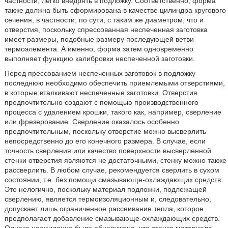
частности, легко внедрять в подложку. Соответственно, форма
также должна быть сформирована в качестве цилиндра кругового
сечения, в частности, по сути, с таким же диаметром, что и
отверстия, поскольку спрессованная неспеченная заготовка
имеет размеры, подобные размеру последующей ветви
термоэлемента. А именно, форма затем одновременно
выполняет функцию калибровки неспеченной заготовки.
Перед прессованием неспеченных заготовок в подложку
последнюю необходимо обеспечить приемлемыми отверстиями,
в которые вталкивают неспеченные заготовки. Отверстия
предпочтительно создают с помощью производственного
процесса с удалением крошки, такого как, например, сверление
или фрезерование. Сверление оказалось особенно
предпочтительным, поскольку отверстие можно высверлить
непосредственно до его конечного размера. В случае, если
точность сверления или качество поверхности высверленной
стенки отверстия являются не достаточными, стенку можно также
рассверлить. В любом случае, рекомендуется сверлить в сухом
состоянии, т.е. без помощи смазывающе-охлаждающих средств.
Это нелогично, поскольку материал подложки, подлежащей
сверлению, является термоизоляционным и, следовательно,
допускает лишь ограниченное рассеивание тепла, которое
предполагает добавление смазывающе-охлаждающих средств.