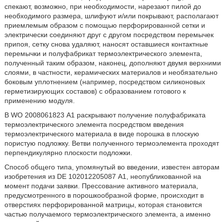
спекают, возможно, при необходимости, нарезают пилой до
необходимого размера, шлифуют и/или покрывают, располагают
приемлемым образом с помощью перфорированной сетки и
электрически соединяют друг с другом посредством перемычек
припоя, сетку снова удаляют, наносят оставшиеся контактные
перемычки и полуфабрикат термоэлектрического элемента,
полученный таким образом, наконец, дополняют двумя верхними
слоями, в частности, керамических материалов и необязательно
боковым уплотнением (например, посредством силиконовых
герметизирующих составов) с образованием готового к
применению модуля.
В WO 2008061823 A1 раскрывают получение полуфабриката
термоэлектрического элемента посредством введения
термоэлектрического материала в виде порошка в плоскую
пористую подложку. Ветви полученного термоэлемента проходят
перпендикулярно плоскости подложки.
Способ общего типа, упомянутый во введении, известен авторам
изобретения из DE 102012205087 A1, неопубликованной на
момент подачи заявки. Прессование активного материала,
предусмотренного в порошкообразной форме, происходит в
отверстиях перфорированной матрицы, которая становится
частью получаемого термоэлектрического элемента, а именно