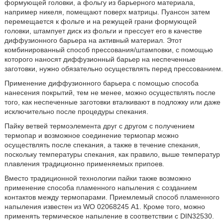
формующей головки, а фольгу из барьерного материала,
например никеля, помещают поверх матрицы. Пуансон затем
перемещается к фольге и на режущей грани формующей
головки, штампует диск из фольги и прессует его в качестве
диффузионного барьера на активный материал. Этот
комбинированный способ прессования/штамповки, с помощью
которого наносят диффузионный барьер на неспеченные
заготовки, нужно обязательно осуществлять перед прессованием.
Применение диффузионного барьера с помощью способа
нанесения покрытий, тем не менее, можно осуществлять после
того, как неспеченные заготовки вталкивают в подложку или даже
исключительно после процедуры спекания.
Пайку ветвей термоэлемента друг с другом с получением
термопар и возможное соединение термопар можно
осуществлять после спекания, а также в течение спекания,
поскольку температуры спекания, как правило, выше температур
плавления традиционно применяемых припоев.
Вместо традиционной технологии пайки также возможно
применение способа пламенного напыления с созданием
контактов между термопарами. Приемлемый способ пламенного
напыления известен из WO 02068245 A1. Кроме того, можно
применять термическое напыление в соответствии с DIN32530.