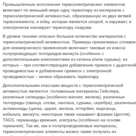
Промышленные исполнения термоэлектрических элементов
включают по меньшей мере одну термопару из материала с
термоэлектрической активностью, образованную из двух ветвей
термоэлемента, и юбку, которая является опорой, и окружает, и
электрически изолирует термопару снаружи.
В уровне техники описано большое количество материалов с
термоэлектрической активностью. Примеры приемлемых сплавов
для коммерческого применения включают таковые из класса
полупроводящих теллуридов висмута (особенно с
дополнительными компонентами из селена и/или сурьмы), из
которых – при соответствующем добавлении примеси с дырочной
проводимостью и добавлении примеси с электронной
проводимостью – можно образовать термопару.
Дополнительными классами веществ с термоэлектрической
активностью являются: половинные материалы Гейслера,
различные силициды (особенно магния, железа), различные
теллуриды (свинца, олова, лантана, сурьмы, серебра), различные
антимониды (цинка, церия, железа, иттербия, марганца,
кобальта, висмута; некоторые также называют фазами Цинтля),
TAGS, германиды кремния, клатраты (особенно на основе
германия). Так же, как и полупроводниковые материалы,
термоэлектрические элементы можно также получать из