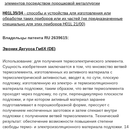
H01L35/34
- способы и устройства для изготовления или
обработки таких приборов или их частей (не предназначенные
специально для этих приборов H01L 21/00)
Владельцы патента RU 2639615:
Эвоник Дегусса ГмбХ (DE)
Использование: для получения термоэлектрического элемента.
Сущность изобретения заключается в том, что множество ветвей
термоэлемента, изготовленных из активного материала с
термоэлектрической активностью, вводят в, по сути, плоскую
подложку, изготовленную из электро- и термоизоляционного
материала подложки, таким образом, что ветви термоэлемента
проходят через подложку, по сути, перпендикулярно плоскости
подложки, и при котором активный материал заранее
подготавливают в порошкообразной форме, прессуют с
получением неспеченных заготовок и затем спекают внутри
подложки с получением ветвей термоэлемента. Технический
результат: обеспечение возможности повышения степени
свободы термо- и электроизоляционного материала подложки. 14