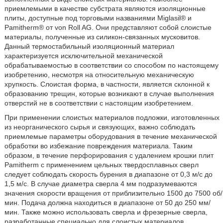
приемлемыми в качестве субстрата являются изоляционные
плиты, доступные под торговыми названиями Miglasil® и
Pamitherm® от von Roll AG. Они представляют собой слоистые
материалы, полученные из силикон-связанных мусковитов.
Данный термостабильный изоляционный материал
характеризуется исключительной механической
обрабатываемостью в соответствии со способом по настоящему
изобретению, несмотря на относительную механическую
хрупкость. Слоистая форма, в частности, является склонной к
образованию трещин, которые возникают в случае выполнения
отверстий не в соответствии с настоящим изобретением.
При применении слоистых материалов подложки, изготовленных
из неорганического сырья и связующих, важно соблюдать
приемлемые параметры оборудования в течение механической
обработки во избежание повреждения материала. Таким
образом, в течение перфорирования с удалением крошки плит
Pamitherm с применением цельных твердосплавных сверл
следует соблюдать скорость бурения в диапазоне от 0,3 м/с до
1,5 м/с. В случае диаметра сверла 4 мм подразумеваются
значения скорости вращения от приблизительно 1500 до 7500 об/
мин. Подача должна находиться в диапазоне от 50 до 250 мм/
мин. Также можно использовать сверла и фрезерные сверла,
разработанные специально для слоистых материалов.