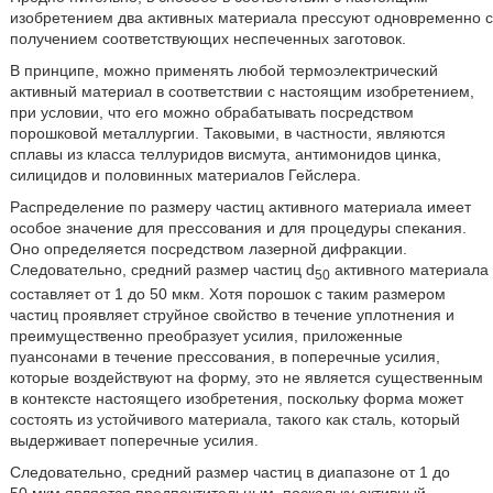
изобретением два активных материала прессуют одновременно с
получением соответствующих неспеченных заготовок.
В принципе, можно применять любой термоэлектрический
активный материал в соответствии с настоящим изобретением,
при условии, что его можно обрабатывать посредством
порошковой металлургии. Таковыми, в частности, являются
сплавы из класса теллуридов висмута, антимонидов цинка,
силицидов и половинных материалов Гейслера.
Распределение по размеру частиц активного материала имеет
особое значение для прессования и для процедуры спекания.
Оно определяется посредством лазерной дифракции.
Следовательно, средний размер частиц d
активного материала
50
составляет от 1 до 50 мкм. Хотя порошок с таким размером
частиц проявляет струйное свойство в течение уплотнения и
преимущественно преобразует усилия, приложенные
пуансонами в течение прессования, в поперечные усилия,
которые воздействуют на форму, это не является существенным
в контексте настоящего изобретения, поскольку форма может
состоять из устойчивого материала, такого как сталь, который
выдерживает поперечные усилия.
Следовательно, средний размер частиц в диапазоне от 1 до
50 мкм является предпочтительным, поскольку активный