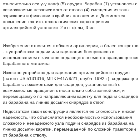
относительно оси у-у цапф (5) орудия. Барабан (1) установлен с
возможностью независимого от ствола (4) смещения из зоны
заряжания и фиксации в крайних положениях. Достигается
повышение тактико-технологических характеристик
артиллерийской установки. 2 з.п. ф-лы, 3 ил.
Изобретение относится к области артиллерии, а более конкретно
- к устройствам подачи или заряжания боеприпасов с
использованием в качестве подающего элемента вращающегося
барабанного магазина.
Известно устройство для заряжания артиллерийского орудия
(патент US 5131316, МПК F41A 9/21, опубл. 1992 г.), содержащее
барабан с ложементами для снарядов, установленный с
возможностью вращения относительно собственной оси, и
перемещаемую по направляющим каретку для подачи снарядов
из барабана на линию досылки снарядов в ствол.
Недостатком такой конструкции является ее сложность и низкая
надежность, что объясняется необходимостью использования
сложного и ненадежного узла подачи снарядов из барабана на
линию досылки каретки, перемещаемой по сложной траектории
от барабана к стволу.