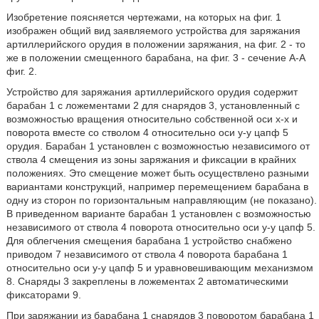
Изобретение поясняется чертежами, на которых на фиг. 1
изображен общий вид заявляемого устройства для заряжания
артиллерийского орудия в положении заряжания, на фиг. 2 - то
же в положении смещенного барабана, на фиг. 3 - сечение А-А
фиг. 2.
Устройство для заряжания артиллерийского орудия содержит
барабан 1 с ложементами 2 для снарядов 3, установленный с
возможностью вращения относительно собственной оси х-х и
поворота вместе со стволом 4 относительно оси у-у цапф 5
орудия. Барабан 1 установлен с возможностью независимого от
ствола 4 смещения из зоны заряжания и фиксации в крайних
положениях. Это смещение может быть осуществлено разными
вариантами конструкций, например перемещением барабана в
одну из сторон по горизонтальным направляющим (не показано).
В приведенном варианте барабан 1 установлен с возможностью
независимого от ствола 4 поворота относительно оси у-у цапф 5.
Для облегчения смещения барабана 1 устройство снабжено
приводом 7 независимого от ствола 4 поворота барабана 1
относительно оси у-у цапф 5 и уравновешивающим механизмом
8. Снаряды 3 закреплены в ложементах 2 автоматическими
фиксаторами 9.
При заряжании из барабана 1 снарядов 3 поворотом барабана 1