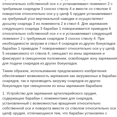
относительно собственной оси х-х устанавливают ложемент 2 с
требуемым снарядом 3 соосно стволу 4 и вместе со стволом 4
поворотом относительно оси у-у цапф 5 орудия устанавливают
на требуемый угол вертикальной наводки и осуществляют
досылку снаряда 3 из ложемента 2 в ствол 4. Для заряжания
следующего снаряда 3 барабан 1 поворачивается приводом 6
относительно собственной оси х-х и устанавливает следующий
ложемент 2 с требуемым снарядом 3 соосно стволу 4. При
необходимости загрузки в ствол 4 снарядов из других боеукладок
барабан 1 приводом 7 поворачивают относительно оси у-у цапф
5 независимого от ствола 4, смещают из зоны заряжания и
фиксируют в смещенном положении, освобождая зону заряжания
для подачи снарядов из других боеукладок.
Таким образом, использование предлагаемого изобретения
обеспечивает возможность заряжания как загруженных в барабан
снарядов, так и производить загрузку снарядов из других
боеукладок при смещенном из зоны заряжания барабане.
1. Устройство для заряжания артиллерийского орудия,
содержащее барабан с ложементами для снарядов,
установленный с возможностью вращения относительно
собственной оси и поворота вместе со стволом относительно оси
цапф орудия, отличающееся тем, что барабан установлен с