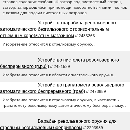
стволов содержит свободный затвор под пистолетный патрон,
затвор, запирающийся при помощи поворотной личинки, челнок
с лотком для подачи пистолетных патронов.
Устройство карабина револьверного
автоматического безгильзового с горизонтальным
отъемным коробчатым магазином
// 2483266
Изобретение относится к стрелковому оружию. .
Устройство пистолета револьверного
беспрерывного (п.р.б.)
// 2481539
Изобретение относится к области огнестрельного оружия. .
Устройство гранатомета револьверного
автоматического беспрерывного (граб)
// 2473859
Изобретение относится к стрелковому оружию, в частности к
гранатомету револьверному автоматическому беспрерывному. .
Барабан револьверного оружия для
стрельбы безгильзовым боеприпасом
// 2293939