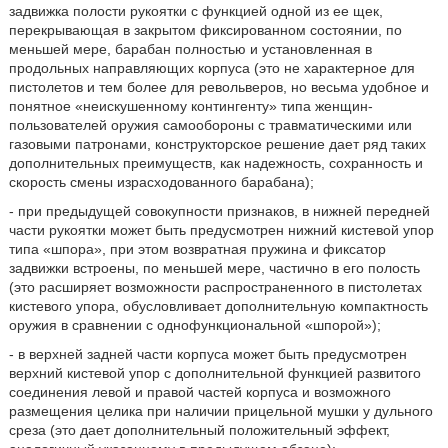
задвижка полости рукоятки с функцией одной из ее щек,
перекрывающая в закрытом фиксированном состоянии, по
меньшей мере, барабан полностью и установленная в
продольных направляющих корпуса (это не характерное для
пистолетов и тем более для револьверов, но весьма удобное и
понятное «неискушенному контингенту» типа женщин-
пользователей оружия самообороны с травматическими или
газовыми патронами, конструкторское решение дает ряд таких
дополнительных преимуществ, как надежность, сохранность и
скорость смены израсходованного барабана);
- при предыдущей совокупности признаков, в нижней передней
части рукоятки может быть предусмотрен нижний кистевой упор
типа «шпора», при этом возвратная пружина и фиксатор
задвижки встроены, по меньшей мере, частично в его полость
(это расширяет возможности распространенного в пистолетах
кистевого упора, обусловливает дополнительную компактность
оружия в сравнении с однофункциональной «шпорой»);
- в верхней задней части корпуса может быть предусмотрен
верхний кистевой упор с дополнительной функцией развитого
соединения левой и правой частей корпуса и возможного
размещения целика при наличии прицельной мушки у дульного
среза (это дает дополнительный положительный эффект,