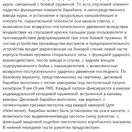
курок, связанный с боевой пружиной. То есть спусковой элемент
наделен функциями поворота барабана, и непосредственного
взвода курка, и установлен в продольных направляющих в
плоскости, параллельной плоскости оси канала ствола, с
возможностью возвратно-поступательного движения вследствие
воздействия на спусковой крючок пальцем руки пользователя и
противодействия деформируемой при этом боевой пружины. В
состав устройства производства выстрела и предохранительного
устройства входит закрепленная на боковой стенке левой части
корпуса боевая пружина спирального типа, с функцией ударного
взаимодействия, после взвода и спуска, с задним концом
подпружиненного бойка с накалывателем, с возможностью
возвратно-поступательного ударного движения последнего. По
базовому варианту, представленному на чертежах, дисковый
барабан выполнен с пятью каморами под пистолетный патрон
калибром 9 мм (9 мм ПМ). Каждый патрон фиксируется в каморе
индивидуальной кольцевой пружинкой, встроенной в канавку
каморы. Дисковый барабан выполнен, как вариант, с
сегментными срезами металла над каждой каморой (для
облегчения). Барабан может быть установлен на оси в кассете, с
возможностью выдвижения/ввода кассеты снизу рукоятки, с
фиксаций защелкой подобно пистолетного коробчатого магазина.
В нижней передней части рукоятки предусмотрен