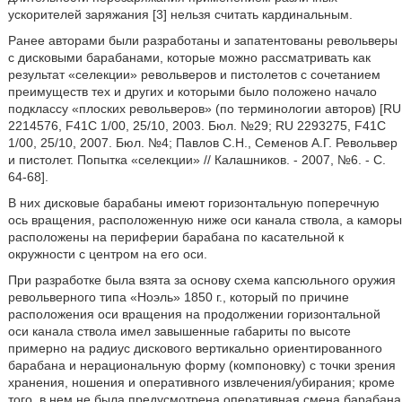
ускорителей заряжания [3] нельзя считать кардинальным.
Ранее авторами были разработаны и запатентованы револьверы
с дисковыми барабанами, которые можно рассматривать как
результат «селекции» револьверов и пистолетов с сочетанием
преимуществ тех и других и которыми было положено начало
подклассу «плоских револьверов» (по терминологии авторов) [RU
2214576, F41C 1/00, 25/10, 2003. Бюл. №29; RU 2293275, F41C
1/00, 25/10, 2007. Бюл. №4; Павлов C.H., Семенов А.Г. Револьвер
и пистолет. Попытка «селекции» // Калашников. - 2007, №6. - С.
64-68].
В них дисковые барабаны имеют горизонтальную поперечную
ось вращения, расположенную ниже оси канала ствола, а каморы
расположены на периферии барабана по касательной к
окружности с центром на его оси.
При разработке была взята за основу схема капсюльного оружия
револьверного типа «Ноэль» 1850 г., который по причине
расположения оси вращения на продолжении горизонтальной
оси канала ствола имел завышенные габариты по высоте
примерно на радиус дискового вертикально ориентированного
барабана и нерациональную форму (компоновку) с точки зрения
хранения, ношения и оперативного извлечения/убирания; кроме
того, в нем не была предусмотрена оперативная смена барабана