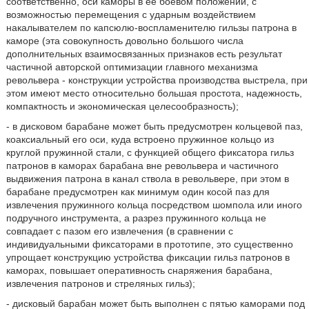
соответственно, оси каморы в ее боевом положении, с
возможностью перемещения с ударным воздействием
накалывателем по капсюлю-воспламенителю гильзы патрона в
каморе (эта совокупность довольно большого числа
дополнительных взаимосвязанных признаков есть результат
частичной авторской оптимизации главного механизма
револьвера - конструкции устройства производства выстрела, при
этом имеют место относительно большая простота, надежность,
компактность и экономическая целесообразность);
- в дисковом барабане может быть предусмотрен кольцевой паз,
коаксиальный его оси, куда встроено пружинное кольцо из
круглой пружинной стали, с функцией общего фиксатора гильз
патронов в каморах барабана вне револьвера и частичного
выдвижения патрона в канал ствола в револьвере, при этом в
барабане предусмотрен как минимум один косой паз для
извлечения пружинного кольца посредством шомпола или иного
подручного инструмента, а разрез пружинного кольца не
совпадает с пазом его извлечения (в сравнении с
индивидуальными фиксаторами в прототипе, это существенно
упрощает конструкцию устройства фиксации гильз патронов в
каморах, повышает оперативность снаряжения барабана,
извлечения патронов и стреляных гильз);
- дисковый барабан может быть выполнен с пятью каморами под