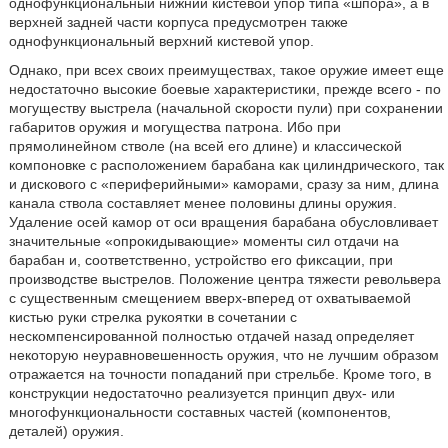
однофункциональный нижний кистевой упор типа «шпора», а в
верхней задней части корпуса предусмотрен также
однофункциональный верхний кистевой упор.
Однако, при всех своих преимуществах, такое оружие имеет еще
недостаточно высокие боевые характеристики, прежде всего - по
могуществу выстрела (начальной скорости пули) при сохранении
габаритов оружия и могущества патрона. Ибо при
прямолинейном стволе (на всей его длине) и классической
компоновке с расположением барабана как цилиндрического, так
и дискового с «периферийными» каморами, сразу за ним, длина
канала ствола составляет менее половины длины оружия.
Удаление осей камор от оси вращения барабана обусловливает
значительные «опрокидывающие» моменты сил отдачи на
барабан и, соответственно, устройство его фиксации, при
производстве выстрелов. Положение центра тяжести револьвера
с существенным смещением вверх-вперед от охватываемой
кистью руки стрелка рукоятки в сочетании с
нескомпенсированной полностью отдачей назад определяет
некоторую неуравновешенность оружия, что не лучшим образом
отражается на точности попаданий при стрельбе. Кроме того, в
конструкции недостаточно реализуется принцип двух- или
многофункциональности составных частей (компонентов,
деталей) оружия.