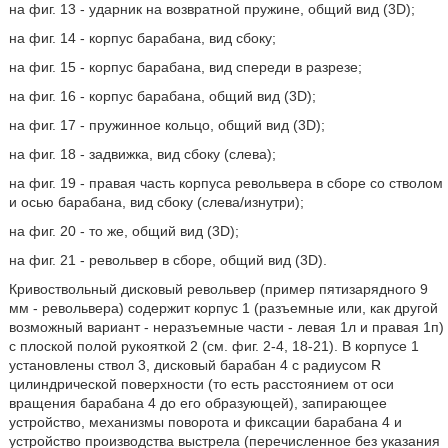
на фиг. 13 - ударник на возвратной пружине, общий вид (3D);
на фиг. 14 - корпус барабана, вид сбоку;
на фиг. 15 - корпус барабана, вид спереди в разрезе;
на фиг. 16 - корпус барабана, общий вид (3D);
на фиг. 17 - пружинное кольцо, общий вид (3D);
на фиг. 18 - задвижка, вид сбоку (слева);
на фиг. 19 - правая часть корпуса револьвера в сборе со стволом
и осью барабана, вид сбоку (слева/изнутри);
на фиг. 20 - то же, общий вид (3D);
на фиг. 21 - револьвер в сборе, общий вид (3D).
Кривоствольный дисковый револьвер (пример пятизарядного 9
мм - револьвера) содержит корпус 1 (разъемные или, как другой
возможный вариант - неразъемные части - левая 1л и правая 1п)
с плоской полой рукояткой 2 (см. фиг. 2-4, 18-21). В корпусе 1
установлены ствол 3, дисковый барабан 4 с радиусом R
цилиндрической поверхности (то есть расстоянием от оси
вращения барабана 4 до его образующей), запирающее
устройство, механизмы поворота и фиксации барабана 4 и
устройство производства выстрела (перечисленное без указания