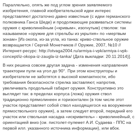
Параллельно, опять же под углом зрения заявляемого
изобретения, главной изобретательской идеи интерес
представляют достаточно давно известные (с идеи германского
полковника Ганса Шеде) и продолжающие развиваться системы
оружия с криволинейным («кривым», изогнутым) стволом: так
называемое «оружие для стрельбы из укрытия» по «мертвым
зонам» [Из окопа, из-за угла, из танка: криво-ствольное оружие
возвращается / Сергей Монетчиков // Оружие, 2007, №10 //
Интернет-ресурс: http://otvaga2004.ru/armiya-i-vpk/armiya-i-vpk-
concept/iz-okopa-iz-zaugla-iz-tanka/ (Дата выкладки: 20.11.2014)].
В них решена совсем другая задача - изменения направления
траектории пули на угол до 90°. При этом конструкторы и
изобретатели не заботятся о высокой компактности, ибо
требования безопасности стрелка заставляют, напротив,
увеличивать продольный габарит оружия. Конструктивно это
выглядит так: в пределах корпуса (ложа) оружия ствол
традиционно прямолинеен и горизонтален (в том числе этот
участок представляет собой ствол находящегося на вооружении
прямоствольного оружия), а затем следует второй, передний его
участок или ствольная насадка «искривитель» - криволинейный, с
ориентацией вниз (см. пистолет-пулемет А.И. Судаева - ППС на
первой илл. указанного источника информации), или вбок.