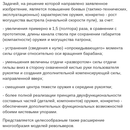
Задачей, на решение которой направлено заявленное
изобретение, является повышение боевых (тактико-технических,
эксплуатационных) характеристик оружия, конкретно - рост
могущества выстрела (начальной скорости пули), за счет:
- увеличения примерно в 1,5 (полтора) раза, в сравнении с
прототипом, длины канала ствола при сохранении габаритов
(компактности) оружия и могущества патрона;
- устранения (сведения к нулю) «опрокидывающего» момента
силы отдачи относительно оси вращения барабана;
- уменьшения величины отдачи «разворотом» силы отдачи
гильзы вниз в сторону охваченной кистью руки пользователя
рукоятки и создания дополнительной компенсирующей силы,
направленной вверх;
- смещения центра тяжести оружия к середине рукоятки;
- более полной реализации принципа двухфункциональности
составных частей (деталей, компонентов) оружия, конкретно -
обеспечения дополнительных функциональных возможностей
обоими кистевыми упорами.
Представляется целесообразным также расширение
многообразия моделей револьверов.