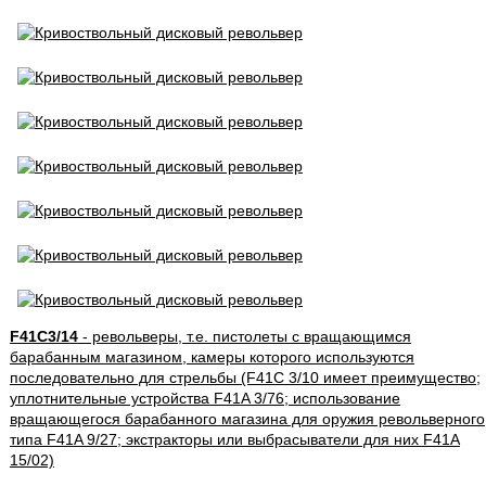
F41C3/14
- револьверы, т.е. пистолеты с вращающимся
барабанным магазином, камеры которого используются
последовательно для стрельбы (F41C 3/10 имеет преимущество;
уплотнительные устройства F41A 3/76; использование
вращающегося барабанного магазина для оружия револьверного
типа F41A 9/27; экстракторы или выбрасыватели для них F41A
15/02)