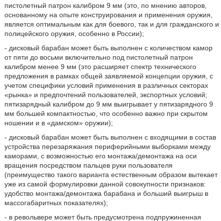
пистолетный патрон калибром 9 мм (это, по мнению авторов,
основанному на опыте конструирования и применения оружия,
является оптимальным как для боевого, так и для гражданского и
полицейского оружия, особенно в России);
- дисковый барабан может быть выполнен с количеством камор
от пяти до восьми включительно под пистолетный патрон
калибром менее 9 мм (это расширяет спектр технического
предложения в рамках общей заявляемой концепции оружия, с
учетом специфики условий применения в различных секторах
«рынка» и предпочтений пользователей, экспортных условий;
пятизарядный калибром до 9 мм выигрывает у пятизарядного 9
мм большей компактностью, что особенно важно при скрытом
ношении и в «дамском» оружии);
- дисковый барабан может быть выполнен с входящими в состав
устройства перезаряжания периферийными выборками между
каморами, с возможностью его монтажа/демонтажа на оси
вращения посредством пальцев руки пользователя
(преимущество такого варианта естественным образом вытекает
уже из самой формулировки данной совокупности признаков:
удобство монтажа/демонтажа барабана и больший выигрыш в
массогабаритных показателях);
- в револьвере может быть предусмотрена подпружиненная