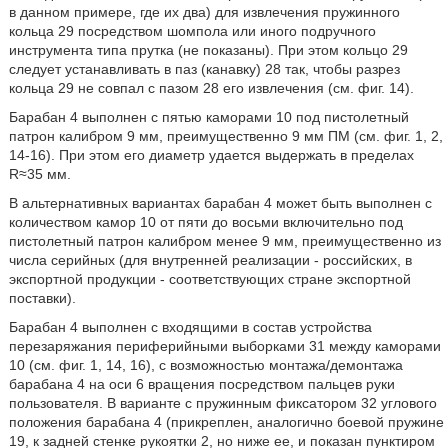
в данном примере, где их два) для извлечения пружинного
кольца 29 посредством шомпола или иного подручного
инструмента типа прутка (не показаны). При этом кольцо 29
следует устанавливать в паз (канавку) 28 так, чтобы разрез
кольца 29 не совпал с пазом 28 его извлечения (см. фиг. 14).
Барабан 4 выполнен с пятью каморами 10 под пистолетный
патрон калибром 9 мм, преимущественно 9 мм ПМ (см. фиг. 1, 2,
14-16). При этом его диаметр удается выдержать в пределах
R≈35 мм.
В альтернативных вариантах барабан 4 может быть выполнен с
количеством камор 10 от пяти до восьми включительно под
пистолетный патрон калибром менее 9 мм, преимущественно из
числа серийных (для внутренней реализации - российских, в
экспортной продукции - соответствующих стране экспортной
поставки).
Барабан 4 выполнен с входящими в состав устройства
перезаряжания периферийными выборками 31 между каморами
10 (см. фиг. 1, 14, 16), с возможностью монтажа/демонтажа
барабана 4 на оси 6 вращения посредством пальцев руки
пользователя. В варианте с пружинным фиксатором 32 углового
положения барабана 4 (прикреплен, аналогично боевой пружине
19, к задней стенке рукоятки 2, но ниже ее, и показан пунктиром