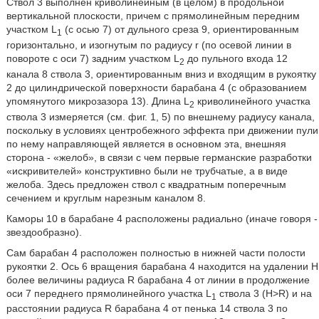
Ствол 3 выполнен криволинейным (в целом) в продольной
вертикальной плоскости, причем с прямолинейным передним
участком L
(с осью 7) от дульного среза 9, ориентированным
1
горизонтально, и изогнутым по радиусу r (по осевой линии в
повороте с оси 7) задним участком L
до пульного входа 12
2
канала 8 ствола 3, ориентированным вниз и входящим в рукоятку
2 до цилиндрической поверхности барабана 4 (с образованием
упомянутого микрозазора 13). Длина L
криволинейного участка
2
ствола 3 измеряется (см. фиг. 1, 5) по внешнему радиусу канала,
поскольку в условиях центробежного эффекта при движении пули
по нему направляющей является в основном эта, внешняя
сторона - «желоб», в связи с чем первые германские разработки
«искривителей» конструктивно были не трубчатые, а в виде
желоба. Здесь предложен ствол с квадратным поперечным
сечением и круглым нарезным каналом 8.
Каморы 10 в барабане 4 расположены радиально (иначе говоря -
звездообразно).
Сам барабан 4 расположен полностью в нижней части полости
рукоятки 2. Ось 6 вращения барабана 4 находится на удалении H
более величины радиуса R барабана 4 от линии в продолжение
оси 7 переднего прямолинейного участка L
ствола 3 (Н>R) и на
1
расстоянии радиуса R барабана 4 от пенька 14 ствола 3 по