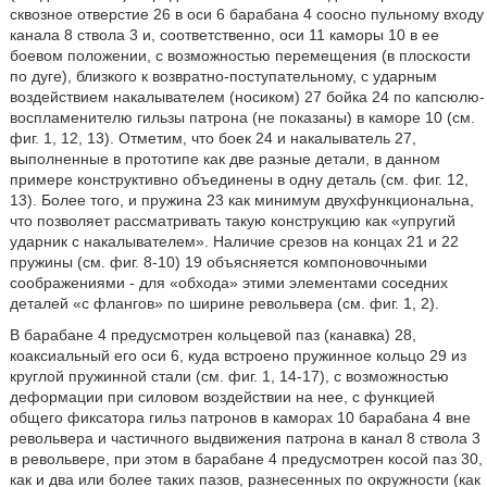
сквозное отверстие 26 в оси 6 барабана 4 соосно пульному входу
канала 8 ствола 3 и, соответственно, оси 11 каморы 10 в ее
боевом положении, с возможностью перемещения (в плоскости
по дуге), близкого к возвратно-поступательному, с ударным
воздействием накалывателем (носиком) 27 бойка 24 по капсюлю-
воспламенителю гильзы патрона (не показаны) в каморе 10 (см.
фиг. 1, 12, 13). Отметим, что боек 24 и накалыватель 27,
выполненные в прототипе как две разные детали, в данном
примере конструктивно объединены в одну деталь (см. фиг. 12,
13). Более того, и пружина 23 как минимум двухфункциональна,
что позволяет рассматривать такую конструкцию как «упругий
ударник с накалывателем». Наличие срезов на концах 21 и 22
пружины (см. фиг. 8-10) 19 объясняется компоновочными
соображениями - для «обхода» этими элементами соседних
деталей «с флангов» по ширине револьвера (см. фиг. 1, 2).
В барабане 4 предусмотрен кольцевой паз (канавка) 28,
коаксиальный его оси 6, куда встроено пружинное кольцо 29 из
круглой пружинной стали (см. фиг. 1, 14-17), с возможностью
деформации при силовом воздействии на нее, с функцией
общего фиксатора гильз патронов в каморах 10 барабана 4 вне
револьвера и частичного выдвижения патрона в канал 8 ствола 3
в револьвере, при этом в барабане 4 предусмотрен косой паз 30,
как и два или более таких пазов, разнесенных по окружности (как