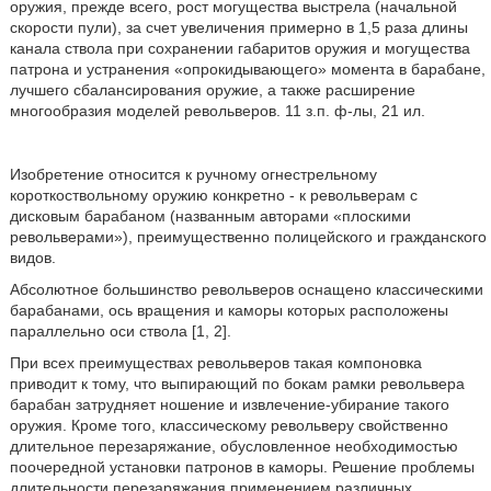
оружия, прежде всего, рост могущества выстрела (начальной
скорости пули), за счет увеличения примерно в 1,5 раза длины
канала ствола при сохранении габаритов оружия и могущества
патрона и устранения «опрокидывающего» момента в барабане,
лучшего сбалансирования оружие, а также расширение
многообразия моделей револьверов. 11 з.п. ф-лы, 21 ил.
Изобретение относится к ручному огнестрельному
короткоствольному оружию конкретно - к револьверам с
дисковым барабаном (названным авторами «плоскими
револьверами»), преимущественно полицейского и гражданского
видов.
Абсолютное большинство револьверов оснащено классическими
барабанами, ось вращения и каморы которых расположены
параллельно оси ствола [1, 2].
При всех преимуществах револьверов такая компоновка
приводит к тому, что выпирающий по бокам рамки револьвера
барабан затрудняет ношение и извлечение-убирание такого
оружия. Кроме того, классическому револьверу свойственно
длительное перезаряжание, обусловленное необходимостью
поочередной установки патронов в каморы. Решение проблемы
длительности перезаряжания применением различных