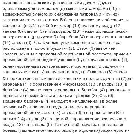
выполнен с несколькими разнесенными друг от друга с
одинаковым угловым шагом (α) сквозными каморами (10), с
возможностью ручного их снаряжения патронами и ручной
экстракции стреляных гильз. В боевых положениях обеспечены
соосность (ось 11) любой из камор (10) пульному входу (12)
канала (8) ствола (3) и микрозазор (13) между цилиндрической
поверхностью (радиусом R) барабана (4) и поверхностью пенька
(14) ствола (3). Часть упомянутых компонентов револьвера
расположена в полости рукоятки (2). Ствол (3) выполнен
криволинейным в продольной вертикальной плоскости, причем с
прямолинейным передним участком (L
) от дульного среза (9),
1
ориентированным горизонтально, и изогнутым по радиусу (r)
задним участком (L
) до пульного входа (12) канала (8) ствола
2
(3), ориентированным вниз и входящим в полость рукоятки (2) до
барабана (4) с образованием микрозазора (13). Каморы (10) в
барабане (4) расположены радиально. Барабан (4) расположен
полностью в нижней части полости рукоятки (2). Ось (6)
вращения барабана (4) находится на удалении (Н) более
величины R от линии в продолжение оси переднего
прямолинейного участка (L
) ствола (3) и на расстоянии R от
1
пенька (14) ствола (3) по прямой в продолжение оси пульного
входа (12) его канала (8). Технический результат: повышение
боевых (тактико-технических, эксплуатационных) характеристик