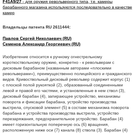
F41A9/27
- для оружия револьверного типа, т.е. камеры
барабанного магазина используются последовательно в качестве
камер
Владельцы патента RU 2611444:
Павлов Сергей Николаевич (RU)
Семенов Александр Георгиевич (RU)
Изобретение относится к ручному огнестрельному
короткоствольному оружию, конкретно - к револьверам с
дисковым барабаном (названным авторами «плоскими
револьверами»), преимущественно полицейского и гражданского
видов. Кривоствольный дисковый револьвер содержит корпус (1)
с плоской полой рукояткой (2), образованный соединенными
левой и правой его частями, и установленные в нем ствол (3),
дисковый барабан (4), запирающее устройство, механизмы
поворота и фиксации барабана, устройство производства
выстрела, спусковой элемент (5) в составе механизма поворота
барабана и устройства производства выстрела, устройство
перезаряжания, предохранительное устройство. Барабан (4)
имеет горизонтальную поперечную ось (6) вращения,
расположенную ниже оси (7) канала (8) ствола (3). Барабан (4)