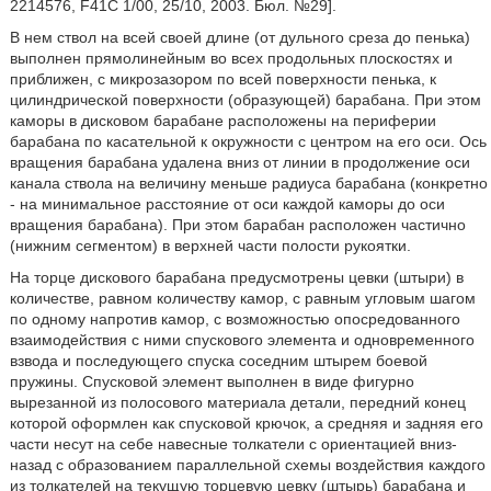
2214576, F41C 1/00, 25/10, 2003. Бюл. №29].
В нем ствол на всей своей длине (от дульного среза до пенька)
выполнен прямолинейным во всех продольных плоскостях и
приближен, с микрозазором по всей поверхности пенька, к
цилиндрической поверхности (образующей) барабана. При этом
каморы в дисковом барабане расположены на периферии
барабана по касательной к окружности с центром на его оси. Ось
вращения барабана удалена вниз от линии в продолжение оси
канала ствола на величину меньше радиуса барабана (конкретно
- на минимальное расстояние от оси каждой каморы до оси
вращения барабана). При этом барабан расположен частично
(нижним сегментом) в верхней части полости рукоятки.
На торце дискового барабана предусмотрены цевки (штыри) в
количестве, равном количеству камор, с равным угловым шагом
по одному напротив камор, с возможностью опосредованного
взаимодействия с ними спускового элемента и одновременного
взвода и последующего спуска соседним штырем боевой
пружины. Спусковой элемент выполнен в виде фигурно
вырезанной из полосового материала детали, передний конец
которой оформлен как спусковой крючок, а средняя и задняя его
части несут на себе навесные толкатели с ориентацией вниз-
назад с образованием параллельной схемы воздействия каждого
из толкателей на текущую торцевую цевку (штырь) барабана и