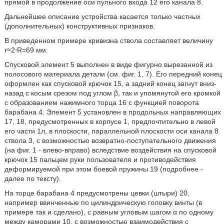
прямой в продолжение оси пульного входа 12 его канала 8.
Дальнейшее описание устройства касается только частных
(дополнительных) конструктивных признаков.
В приведенном примере кривизна ствола составляет величину
r≈2⋅R=69 мм.
Спусковой элемент 5 выполнен в виде фигурно вырезанной из
полосового материала детали (см. фиг. 1, 7). Его передний конец
оформлен как спусковой крючок 15, а задний конец загнут вниз-
назад с косым срезом под углом β, так и упомянутой его кромкой
с образованием нажимного торца 16 с функцией поворота
барабана 4. Элемент 5 установлен в продольных направляющих
17, 18, предусмотренных в корпусе 1, предпочтительно в левой
его части 1л, в плоскости, параллельной плоскости оси канала 8
ствола 3, с возможностью возвратно-поступательного движения
(на фиг. 1 - влево-вправо) вследствие воздействия на спусковой
крючок 15 пальцем руки пользователя и противодействия
деформируемой при этом боевой пружины 19 (подробнее -
далее по тексту).
На торце барабана 4 предусмотрены цевки (штыри) 20,
например ввинченные по цилиндрическую головку винты (в
примере так и сделано), с равным угловым шагом α по одному
между каморами 10, с возможностью взаимодействия с