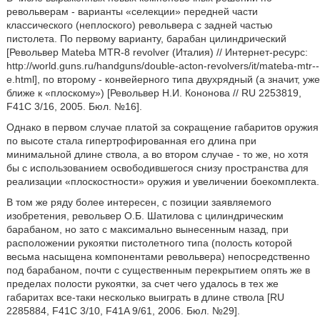
револьверам - варианты «селекции» передней части
классического (неплоского) револьвера с задней частью
пистолета. По первому варианту, барабан цилиндрический
[Револьвер Mateba MTR-8 revolver (Италия) // Интернет-ресурс:
http://world.guns.ru/handguns/double-acton-revolvers/it/mateba-mtr--
e.html], по второму - конвейерного типа двухрядный (а значит, уже
ближе к «плоскому») [Револьвер Н.И. Кононова // RU 2253819,
F41C 3/16, 2005. Бюл. №16].
Однако в первом случае платой за сокращение габаритов оружия
по высоте стала гипертрофированная его длина при
минимальной длине ствола, а во втором случае - то же, но хотя
бы с использованием освободившегося снизу пространства для
реализации «плоскостности» оружия и увеличении боекомплекта.
В том же ряду более интересен, с позиции заявляемого
изобретения, револьвер О.Б. Шатилова с цилиндрическим
барабаном, но зато с максимально вынесенным назад, при
расположении рукоятки пистолетного типа (полость которой
весьма насыщена компонентами револьвера) непосредственно
под барабаном, почти с существенным перекрытием опять же в
пределах полости рукоятки, за счет чего удалось в тех же
габаритах все-таки несколько выиграть в длине ствола [RU
2285884, F41C 3/10, F41A 9/61, 2006. Бюл. №29].