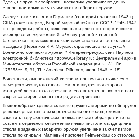
Здесь, не трудно сообразить, насколько увеличивают длину
ствола, настолько же увеличивают и габариты оружия.
Следует отметить, что в Германии (со второй половины 1943 г.),
США (тоже в период Второй мировой войны) и СССР (1946-1947
гг.) проведены работы, включающие и расчетно-теоретические
исследования «криволинейной» внутренней и внешней
баллистики в приложении к «кривым» стволам и наствольным
насадкам [Пермяков И.А. Оружие, стреляющее из-за угла //
Военно-исторический журнал // Интернет-ресурс: сайт Научной
электронной библиотеки
http:www.elibrary.ru
; Центральный архив
Министерства обороны Российской Федерации. Ф. 81. Оп.
175258cc. Д. 31; The American Rifleman, июль 1946, с. 15].
В частности, американский «искривитель пуль» отличается от
немецкого изогнутого ствола тем, что внутренняя сторона
изогнутой части ствола срезана и, соответственно, канал ствола
открыт со стороны меньшего радиуса кривизны.
В многообразии кривоствольного оружия авторами не обнаружен
револьверный тип, а из короткоствольного вообще можно
отметить пару экзотических пневматических образцов, и то не
совсем в серьезном сегменте матчевых пистолетов, где длина
ствола в заданных габаритах оружия увеличена за счет изгиба
ствола по спирали [Матчевый пистолет Feinwerkbau со стволом,