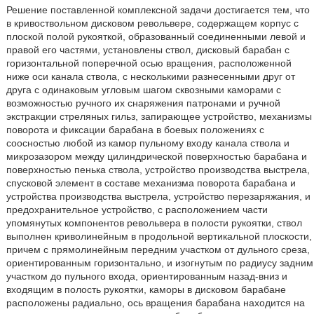
Решение поставленной комплексной задачи достигается тем, что
в кривоствольном дисковом револьвере, содержащем корпус с
плоской полой рукояткой, образованный соединенными левой и
правой его частями, установлены ствол, дисковый барабан с
горизонтальной поперечной осью вращения, расположенной
ниже оси канала ствола, с несколькими разнесенными друг от
друга с одинаковым угловым шагом сквозными каморами с
возможностью ручного их снаряжения патронами и ручной
экстракции стреляных гильз, запирающее устройство, механизмы
поворота и фиксации барабана в боевых положениях с
соосностью любой из камор пульному входу канала ствола и
микрозазором между цилиндрической поверхностью барабана и
поверхностью пенька ствола, устройство производства выстрела,
спусковой элемент в составе механизма поворота барабана и
устройства производства выстрела, устройство перезаряжания, и
предохранительное устройство, с расположением части
упомянутых компонентов револьвера в полости рукоятки, ствол
выполнен криволинейным в продольной вертикальной плоскости,
причем с прямолинейным передним участком от дульного среза,
ориентированным горизонтально, и изогнутым по радиусу задним
участком до пульного входа, ориентированным назад-вниз и
входящим в полость рукоятки, каморы в дисковом барабане
расположены радиально, ось вращения барабана находится на