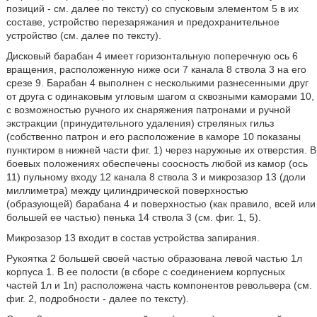
позиций - см. далее по тексту) со спусковым элементом 5 в их
составе, устройство перезаряжания и предохранительное
устройство (см. далее по тексту).
Дисковый барабан 4 имеет горизонтальную поперечную ось 6
вращения, расположенную ниже оси 7 канала 8 ствола 3 на его
срезе 9. Барабан 4 выполнен с несколькими разнесенными друг
от друга с одинаковым угловым шагом α сквозными каморами 10,
с возможностью ручного их снаряжения патронами и ручной
экстракции (принудительного удаления) стреляных гильз
(собственно патрон и его расположение в каморе 10 показаны
пунктиром в нижней части фиг. 1) через наружные их отверстия. В
боевых положениях обеспечены соосность любой из камор (ось
11) пульному входу 12 канала 8 ствола 3 и микрозазор 13 (доли
миллиметра) между цилиндрической поверхностью
(образующей) барабана 4 и поверхностью (как правило, всей или
большей ее частью) пенька 14 ствола 3 (см. фиг. 1, 5).
Микрозазор 13 входит в состав устройства запирания.
Рукоятка 2 большей своей частью образована левой частью 1л
корпуса 1. В ее полости (в сборе с соединением корпусных
частей 1л и 1п) расположена часть компонентов револьвера (см.
фиг. 2, подробности - далее по тексту).