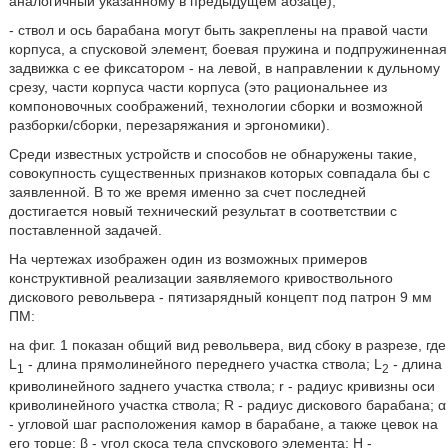
аналогичный указанному в предыдущем абзаце);
- ствол и ось барабана могут быть закреплены на правой части
корпуса, а спусковой элемент, боевая пружина и подпружиненная
задвижка с ее фиксатором - на левой, в направлении к дульному
срезу, части корпуса части корпуса (это рациональнее из
компоновочных соображений, технологии сборки и возможной
разборки/сборки, перезаряжания и эргономики).
Среди известных устройств и способов не обнаружены такие,
совокупность существенных признаков которых совпадала бы с
заявленной. В то же время именно за счет последней
достигается новый технический результат в соответствии с
поставленной задачей.
На чертежах изображен один из возможных примеров
конструктивной реализации заявляемого кривоствольного
дискового револьвера - пятизарядный концепт под патрон 9 мм
ПМ:
на фиг. 1 показан общий вид револьвера, вид сбоку в разрезе, где
L
- длина прямолинейного переднего участка ствола; L
- длина
1
2
криволинейного заднего участка ствола; r - радиус кривизны оси
криволинейного участка ствола; R - радиус дискового барабана; α
- угловой шаг расположения камор в барабане, а также цевок на
его торце; β - угол скоса тела спускового элемента; Η -