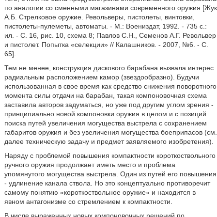
по аналогии со сменными магазинами современного оружия [Жук
А.Б. Стрелковое оружие. Револьверы, пистолеты, винтовки,
пистолеты-пулеметы, автоматы. - М.: Воениздат, 1992. - 735 с.:
ил. - С. 16, рис. 10, схема 8; Павлов C.H., Семенов А.Г. Револьвер
и пистолет. Попытка «селекции» // Калашников. - 2007, №6. - С.
65].
Тем не менее, конструкция дискового барабана вызвала интерес
радиальным расположением камор (звездообразно). Будучи
использованная в свое время как средство снижения поворотного
момента силы отдачи на барабан, такая компоновочная схема
заставила авторов задуматься, но уже под другим углом зрения -
принципиально новой компоновки оружия в целом и с позиций
поиска путей увеличения могущества выстрела с сохранением
габаритов оружия и без увеличения могущества боеприпасов (см.
далее техническую задачу и предмет заявляемого изобретения).
Наряду с проблемой повышения компактности короткоствольного
ручного оружия продолжает иметь место и проблема
упомянутого могущества выстрела. Один из путей его повышения
- удлинение канала ствола. Но это концептуально противоречит
самому понятию «короткоствольное оружие» и находится в
явном антагонизме со стремлением к компактности.
В числе выраженных новых компоновочных решений по