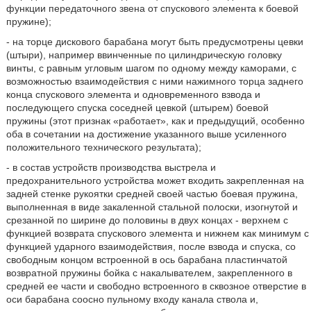
функции передаточного звена от спускового элемента к боевой
пружине);
- на торце дискового барабана могут быть предусмотрены цевки
(штыри), например ввинченные по цилиндрическую головку
винты, с равным угловым шагом по одному между каморами, с
возможностью взаимодействия с ними нажимного торца заднего
конца спускового элемента и одновременного взвода и
последующего спуска соседней цевкой (штырем) боевой
пружины (этот признак «работает», как и предыдущий, особенно
оба в сочетании на достижение указанного выше усиленного
положительного технического результата);
- в состав устройств производства выстрела и
предохранительного устройства может входить закрепленная на
задней стенке рукоятки средней своей частью боевая пружина,
выполненная в виде закаленной стальной полоски, изогнутой и
срезанной по ширине до половины в двух концах - верхнем с
функцией возврата спускового элемента и нижнем как минимум с
функцией ударного взаимодействия, после взвода и спуска, со
свободным концом встроенной в ось барабана пластинчатой
возвратной пружины бойка с накалывателем, закрепленного в
средней ее части и свободно встроенного в сквозное отверстие в
оси барабана соосно пульному входу канала ствола и,