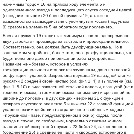
нажимным торцом 16 на прямом ходу элемента 5 и
одновременного взвода и последующего спуска соседней цевкой
(соседним штырем) 20 боевой пружины 19, а также с
возможностью взаимодействия с упомянутым косым (под углом
β) срезом на элементе 5 на обратном ходу последнего.
Боевая пружина 19 входит как минимум в состав одновременно
двух устройств - производства выстрела и предохранительного.
Соответственно, она должна быть двухфункциональна. Но в
заявляемом устройстве, более того, она трехфункциональна, что
будет пояснено далее при описании работы устройства.
Название же «боевая», которое в условиях
трехфункциональности становится зауженным, дано по главной
ее функции - ударной. Закреплена пружина 19 на задней стенке
рукоятки 2 средней своей частью (см. фиг. 1, 4) и выполнена (см.
фиг. 1, 8-10) в виде закаленной стальной полоски, изогнутой (не в
технологическом, а геометрическом понимании) и срезанной по
ширине до половины в двух концах - верхнем 21 с функцией
возврата спускового элемента 5 и нижнем 22 с главной функцией
ударного взаимодействия (с ограниченно-свободным ходом в
«пружинном» пазе, предусмотренном в оси 6) ходом, после
взвода и спуска, со свободным, нормально отжатым концом
пластинчатой возвратной пружины 23 бойка 24, закрепленного
(соединение 25) в средней ее части и свободно встроенного в