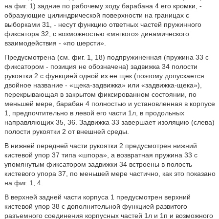
на фиг. 1) задние по рабочему ходу барабана 4 его кромки, -
образующие цилиндрической поверхности на границах с
выборками 31, - несут функцию ответных частей пружинного
фиксатора 32, с возможностью «мягкого» динамического
взаимодействия - «по шерсти».
Предусмотрена (см. фиг. 1, 18) подпружиненная (пружина 33 с
фиксатором - позиция не обозначена) задвижка 34 полости
рукоятки 2 с функцией одной из ее щек (поэтому допускается
двойное название - «щека-задвижка» или «задвижка-щека»),
перекрывающая в закрытом фиксированном состоянии, по
меньшей мере, барабан 4 полностью и установленная в корпусе
1, предпочтительно в левой его части 1л, в продольных
направляющих 35, 36. Задвижка 33 завершает изоляцию (слева)
полости рукоятки 2 от внешней среды.
В нижней передней части рукоятки 2 предусмотрен нижний
кистевой упор 37 типа «шпора», а возвратная пружина 33 с
упомянутым фиксатором задвижки 34 встроены в полость
кистевого упора 37, по меньшей мере частично, как это показано
на фиг. 1, 4.
В верхней задней части корпуса 1 предусмотрен верхний
кистевой упор 38 с дополнительной функцией развитого
разъемного соединения корпусных частей 1л и 1п и возможного