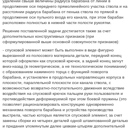
удалении свыше величины радиуса барабана от линии в
продолжение оси переднего прямолинейного участка ствола и на
расстоянии радиуса барабана от пенька ствола по прямой в
продолжение оси пульного входа его канала, при этом барабан
расположен полностью в нижней части полости рукоятки.
Решение поставленной задачи достигается также за счет
дополнительных конструктивных признаков (при
сформулированной выше основной совокупности признаков):
- спусковой элемент может быть выполнен в виде фигурно
вырезанной из полосового материала детали, передний конец
которой оформлен как спусковой крючок, а задний конец загнут
вниз-назад (в геометрическом, а не технологическом понимании)
с образованием нажимного торца с функцией поворота
барабана, и установлен в продольных направляющих корпуса в
плоскости, параллельной плоскости оси канала ствола, с
возможностью возвратно-поступательного движения вследствие
воздействия на спусковой крючок пальцем руки пользователя и
противодействия деформируемой при этом боевой пружины (это
позволяет рационализировать конструкцию одновременно
механизма поворота барабана и устройства производства
выстрела, частью которых является спусковой элемент, за счет
замены сборки из четырех деталей одной штампованной деталью
и придания упомянутым далее цевкам-штырям дополнительной