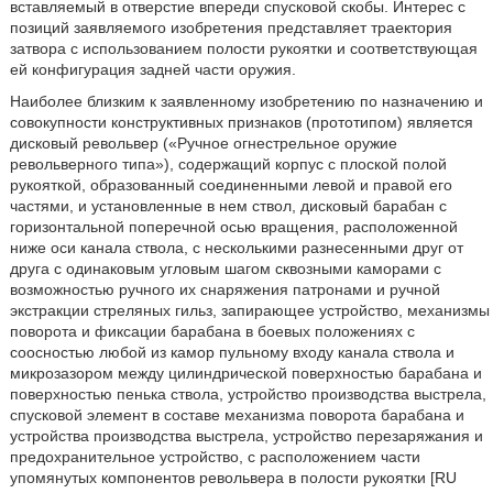
вставляемый в отверстие впереди спусковой скобы. Интерес с
позиций заявляемого изобретения представляет траектория
затвора с использованием полости рукоятки и соответствующая
ей конфигурация задней части оружия.
Наиболее близким к заявленному изобретению по назначению и
совокупности конструктивных признаков (прототипом) является
дисковый револьвер («Ручное огнестрельное оружие
револьверного типа»), содержащий корпус с плоской полой
рукояткой, образованный соединенными левой и правой его
частями, и установленные в нем ствол, дисковый барабан с
горизонтальной поперечной осью вращения, расположенной
ниже оси канала ствола, с несколькими разнесенными друг от
друга с одинаковым угловым шагом сквозными каморами с
возможностью ручного их снаряжения патронами и ручной
экстракции стреляных гильз, запирающее устройство, механизмы
поворота и фиксации барабана в боевых положениях с
соосностью любой из камор пульному входу канала ствола и
микрозазором между цилиндрической поверхностью барабана и
поверхностью пенька ствола, устройство производства выстрела,
спусковой элемент в составе механизма поворота барабана и
устройства производства выстрела, устройство перезаряжания и
предохранительное устройство, с расположением части
упомянутых компонентов револьвера в полости рукоятки [RU