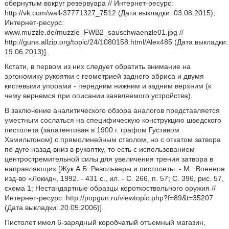
обернутым вокруг резервуара // Интернет-ресурс:
http://vk.com/wall-37771327_7512 (Дата выкладки: 03.08.2015);
Интернет-ресурс:
www.muzzle.de/muzzle_FWB2_sauschwaenzle01.jpg //
http://guns.allzip.org/topic/24/1080158.html/Alex485 (Дата выкладки:
19.06.2013)].
Кстати, в первом из них следует обратить внимание на
эргономику рукоятки с геометрией заднего абриса и двумя
кистевыми упорами - передним нижним и задним верхним (к
чему вернемся при описании заявляемого устройства).
В заключение аналитического обзора аналогов представляется
уместным сослаться на специфическую конструкцию шведского
пистолета (запатентован в 1900 г. графом Густавом
Хамильтоном) с прямолинейным стволом, но с откатом затвора
по дуге назад-вниз в рукоятку, то есть с использованием
центростремительной силы для увеличения трения затвора в
направляющих [Жук А.Б. Револьверы и пистолеты. - М.: Военное
изд-во «Локид», 1992. - 431 с., ил. - С. 266, п. 57; С. 396, рис. 57,
схема 1; Нестандартные образцы короткоствольного оружия //
Интернет-ресурс: http://popgun.ru/viewtopic.php?f=89&t=35207
(Дата выкладки: 20.05.2006)].
Пистолет имел 6-зарядный коробчатый отъемный магазин,