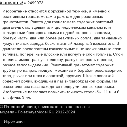
/варианты/
// 2499973
Изобретение относится к оружейной технике, а именно к
реактивным гранатометам и ракетам для реактивных
гранатометов. Ракета для гранатомета содержит ракетный
двигатель с кольцевым или цилиндрическим каналом или
кольцевыми бронированными с одной стороны шашками,
боевую часть, два или более реактивных сопла, два тандемных
кумулятивных заряда, бесконтактный лазерный взрыватель. В
двигателе расположены коаксиальные и не коаксиальные слои
топлива, поперечные плоские или вогнутые слои топлива. Слои
топлива имеют разную толщину, разную скорость горения,
разное тепловыделение. Реактивный гранатомет содержит
трубчатую направляющую, механизм и барабан револьверного
типа, рычаг или шток с лопаткой, пружину. Шток с лопаткой
содержит ролик, входящий в паз зигзагообразной формы. На
разветвлениях паза находятся подпружиненные храповики.
Изобретение позволяет повысить точность стрельбы. 11 н. и 6
з.п. ф-лы, 9 ил.
© Патентный поиск, поиск патентов на полезные
модели - PoleznayaModel.RU 2012-2024
Игромания