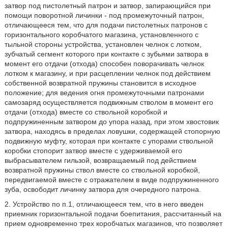
затвор под пистолетный патрон и затвор, запирающийся при
помощи поворотной личинки - под промежуточный патрон,
отличающееся тем, что для подачи пистолетных патронов с
горизонтального коробчатого магазина, установленного с
тыльной стороны устройства, установлен челнок с лотком,
зубчатый сегмент которого при контакте с зубьями затвора в
момент его отдачи (отхода) способен поворачивать челнок
лотком к магазину, и при расцеплении челнок под действием
собственной возвратной пружины становится в исходное
положение; для ведения огня промежуточными патронами
самозаряд осуществляется подвижным стволом в момент его
отдачи (отхода) вместе со ствольной коробкой и
подпружиненным затвором до упора назад, при этом хвостовик
затвора, находясь в пределах ловушки, содержащей стопорную
подвижную муфту, которая при контакте с упорами ствольной
коробки стопорит затвор вместе с удерживаемой его
выбрасывателем гильзой, возвращаемый под действием
возвратной пружины ствол вместе со ствольной коробкой,
передвигаемой вместе с отражателем в виде подпружиненного
зуба, освободит личинку затвора для очередного патрона.
2. Устройство по п.1, отличающееся тем, что в него введен
приемник горизонтальной подачи боепитания, рассчитанный на
прием одновременно трех коробчатых магазинов, что позволяет