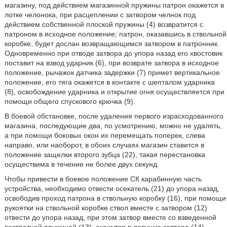
магазину, под действием магазинной пружины патрон окажется в
лотке челонока, при расцеплении с затвором челнок под
действием собственной плоской пружины (4) возвратится с
патроном в исходное положение; патрон, оказавшись в ствольной
коробке, будет дослан возвращающимся затвором в патронник.
Одновременно при отводе затвора до упора назад его хвостовик
поставит на взвод ударник (6), при возврате затвора в исходное
положение, рычажок датчика задержки (7) примет вертикальное
положение, его тяга окажется в контакте с шепталом ударника
(8), освобождение ударника и открытие огня осуществляется при
помощи общего спускового крючка (9).
В боевой обстановке, после удаления первого израсходованного
магазина, последующие два, по усмотрению, можно не удалять,
а при помощи боковых окон их перемещать поперек, слева
направо, или наоборот, в обоих случаях магазин ставится в
положение защелки второго зубца (22), такая перестановка
осуществима в течение не более двух секунд.
Чтобы привести в боевое положение СК карабинную часть
устройства, необходимо отвести осекатель (21) до упора назад,
освободив проход патрона в ствольную коробку (16), при помощи
рукоятки на ствольной коробке ствол вместе с затвором (12)
отвести до упора назад, при этом затвор вместе со взведенной