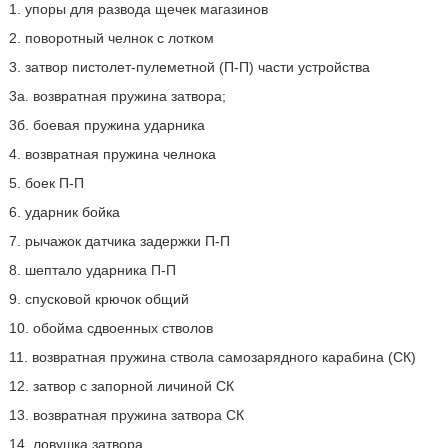
1. упоры для развода щечек магазинов
2. поворотный челнок с лотком
3. затвор пистолет-пулеметной (П-П) части устройства
3а. возвратная пружина затвора;
3б. боевая пружина ударника
4. возвратная пружина челнока
5. боек П-П
6. ударник бойка
7. рычажок датчика задержки П-П
8. шептало ударника П-П
9. спусковой крючок общий
10. обойма сдвоенных стволов
11. возвратная пружина ствола самозарядного карабина (СК)
12. затвор с запорной личиной СК
13. возвратная пружина затвора СК
14. ловушка затвора