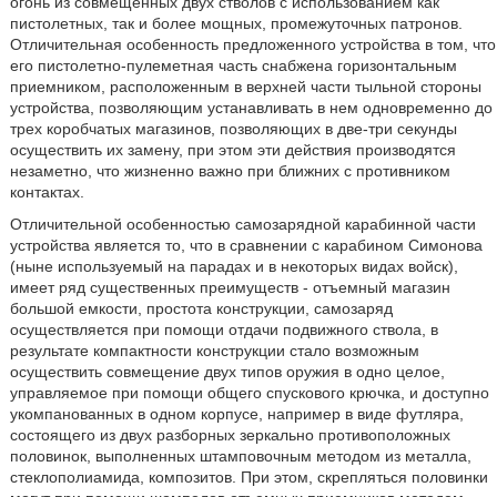
огонь из совмещенных двух стволов с использованием как
пистолетных, так и более мощных, промежуточных патронов.
Отличительная особенность предложенного устройства в том, что
его пистолетно-пулеметная часть снабжена горизонтальным
приемником, расположенным в верхней части тыльной стороны
устройства, позволяющим устанавливать в нем одновременно до
трех коробчатых магазинов, позволяющих в две-три секунды
осуществить их замену, при этом эти действия производятся
незаметно, что жизненно важно при ближних с противником
контактах.
Отличительной особенностью самозарядной карабинной части
устройства является то, что в сравнении с карабином Симонова
(ныне используемый на парадах и в некоторых видах войск),
имеет ряд существенных преимуществ - отъемный магазин
большой емкости, простота конструкции, самозаряд
осуществляется при помощи отдачи подвижного ствола, в
результате компактности конструкции стало возможным
осуществить совмещение двух типов оружия в одно целое,
управляемое при помощи общего спускового крючка, и доступно
укомпанованных в одном корпусе, например в виде футляра,
состоящего из двух разборных зеркально противоположных
половинок, выполненных штамповочным методом из металла,
стеклополиамида, композитов. При этом, скрепляться половинки