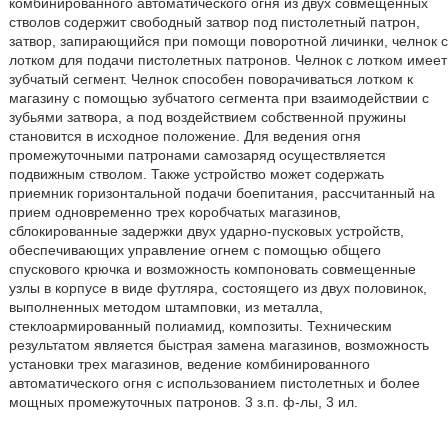
комбинированного автоматического огня из двух совмещенных
стволов содержит свободный затвор под пистолетный патрон,
затвор, запирающийся при помощи поворотной личинки, челнок с
лотком для подачи пистолетных патронов. Челнок с лотком имеет
зубчатый сегмент. Челнок способен поворачиваться лотком к
магазину с помощью зубчатого сегмента при взаимодействии с
зубьями затвора, а под воздействием собственной пружины
становится в исходное положение. Для ведения огня
промежуточными патронами самозаряд осуществляется
подвижным стволом. Также устройство может содержать
приемник горизонтальной подачи боепитания, рассчитанный на
прием одновременно трех коробчатых магазинов,
сблокированные задержки двух ударно-пусковых устройств,
обеспечивающих управление огнем с помощью общего
спускового крючка и возможность компоновать совмещенные
узлы в корпусе в виде футляра, состоящего из двух половинок,
выполненных методом штамповки, из металла,
стеклоармированный полиамид, композиты. Техническим
результатом является быстрая замена магазинов, возможность
установки трех магазинов, ведение комбинированного
автоматического огня с использованием пистолетных и более
мощных промежуточных патронов. 3 з.п. ф-лы, 3 ил.