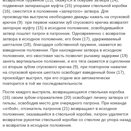
возвратной пружиной (13), окажутся в ловушке затвора (14),
подвижная запирающая муфта (15) упорами ствольной коробки
(16), сместится в положение «запертого» затвора. Для
производства выстрела необходимо дважды нажать на спусковой
крючок (9): при первом нажатии зуб спускового крючка возвратит
запорную муфту (15) в исходное положение, освободившийся
затвор пошлет патрон в патронник. Одновременно с возвратом
затвора в исходное положение, его боек (17), удерживаемый
шепталом (18), благодаря собственной пружине, окажется во
взведенном положении. При нахождении затвора в исходном
положении, его хвостовая часть позволит рычажку задержки (19)
занять вертикальное положение, и его тяга окажется в сцеплении
со вторым зубом спускового крючка (9), при повторном нажатии
на спусковой крючок шептало освободит взведенный боек (17),
произойдет выстрел, при его отдаче все автоматически
повторится в той же последовательности.
После каждого выстрела, возвращающаяся ствольная коробка
(16) своим зубом-отражателем (20) освободит личину затвора от
гильзы, освободив место для очередного патрона. При команде
«отбой», отсекатель патронов (21) возвращают в исходное
положение; оказавшийся в ствольной коробке, патрон удаляется
возвратом рукоятки ствольной коробки со стволом до упора назад
и возвратом в исходное положение.