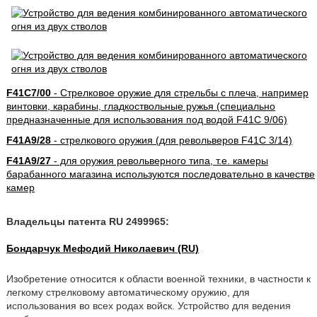
F41C7/00
- Стрелковое оружие для стрельбы с плеча, например
винтовки, карабины, гладкоствольные ружья (специально
предназначенные для использования под водой F41C 9/06)
F41A9/28
- стрелкового оружия (для револьверов F41C 3/14)
F41A9/27
- для оружия револьверного типа, т.е. камеры
барабанного магазина используются последовательно в качестве
камер
Владельцы патента RU 2499965:
Бондарчук Мефодий Николаевич (RU)
Изобретение относится к области военной техники, в частности к
легкому стрелковому автоматическому оружию, для
использования во всех родах войск. Устройство для ведения