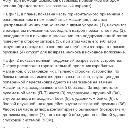
могут при помощи шомполов отъемных приемников методом
пенала (предлагается как возможный вариант).
На фиг.1, в плане, показана часть горизонтального приемника с
расположением в нем коробчатых магазинов, при этом
центральный из них при контакте с двумя упорами (1), находится
в раскрытом положении, свободный патрон прижат к челноку (2),
находящемся в исходном положении, его подпружиненный лоток
повернут в сторону затвора (3), при этом часть его зубчатой
окружности находится в сцеплении с зубьями затвора, а плоская
пружина (4) служит для возврата челнока в исходное положение.
На фиг.2 показан полный продольный разрез всего устройства.
Сверху расположен горизонтальный приемник коробчатых
магазинов, с установкой их с тыльной стороны устройства; по
бокам приемника имеются два овальных окна, служащих для
поперечной перестановки одного из магазинов на замену
магазина, израсходовавшего свой боезапас. Затвор пистолет-
пулеметной части (П-П) части (3) подпружинен пружиной (3а),
внутри затвора инаходится боек (5), с ударником бойка (6), с
боевой пружиной, находящейся внутри возвратной пружины (3б).
Хвостовая часть затвора контактирует с рычажным (поворотным)
датчиком задержки (7), тяга которой объединена с общей ударно-
спусковой системой (УСМ).