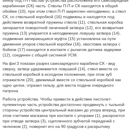
Внизу под П-П частью устройства расположена его самозарядная
карабинная (СК) часть. Стволы П-П и СК находятся в общей
обойме (10), при этом ствол П-П закреплен неподвижно, а ствол
СК, со ствольной коробкой (16) подвижны и находятся под
действием возвратной пружины ствола (11), ствольная коробка
запирается поворотной личичнкой затвора (12), его возвратная
пружина (13) упирается в неподвижную ловушку затвора (14),
подвижная запирающаяся муфта (15) установлена на пути
движения упоров ствольной коробки (16), хвостовик затвора с
бойком (17) находится в контакте с рычагом датчика задержки
(12), соединен с общей системой УСМ.
На фиг.3 показан разрез самозарядного карабина-СК - вид
сверху, затвор удерживается ловушкой (14), ствол вместе со
ствольной коробкой в исходном положении, при этом зуб
отражателя (20), движимый вместе со ствольной коробкой как
одно целое, отразил гильзу, для места подачи очередного
патрона
Работа устройства. Чтобы привести в действие пистолет-
пулеметную часть устройства достаточно продвинуть с тыльной
стороны устройства центральный магазин до упора вперед, при
этом счетчики магазина при контакте с упорами (1), раскроются
при отводе затвора (3), сцепленного зубчатой передачей с
челноком (2), повернет его на 90 градусов к раскрытому