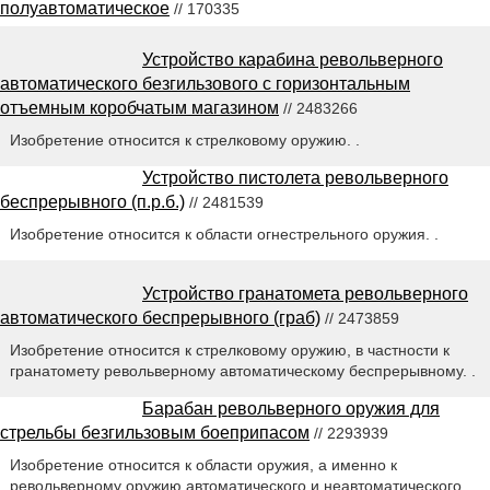
полуавтоматическое
// 170335
Устройство карабина револьверного
автоматического безгильзового с горизонтальным
отъемным коробчатым магазином
// 2483266
Изобретение относится к стрелковому оружию. .
Устройство пистолета револьверного
беспрерывного (п.р.б.)
// 2481539
Изобретение относится к области огнестрельного оружия. .
Устройство гранатомета револьверного
автоматического беспрерывного (граб)
// 2473859
Изобретение относится к стрелковому оружию, в частности к
гранатомету револьверному автоматическому беспрерывному. .
Барабан револьверного оружия для
стрельбы безгильзовым боеприпасом
// 2293939
Изобретение относится к области оружия, а именно к
револьверному оружию автоматического и неавтоматического