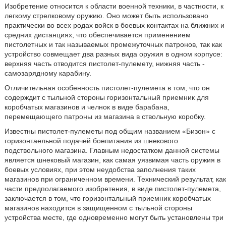
Изобретение относится к области военной техники, в частности, к
легкому стрелковому оружию. Оно может быть использовано
практически во всех родах войск в боевых контактах на ближних и
средних дистанциях, что обеспечивается применением
пистолетных и так называемых промежуточных патронов, так как
устройство совмещает два разных вида оружия в одном корпусе:
верхняя часть отводится пистолет-пулемету, нижняя часть -
самозарядному карабину.
Отличительная особенность пистолет-пулемета в том, что он
содерждит с тыльной стороны горизонтальный приемник для
коробчатых магазинов и челнок в виде барабана,
перемещающего патроны из магазина в ствольную коробку.
Известны пистолет-пулеметы под общим названием «Бизон» с
горизонтаельной подачей боепитания из шнекового
подствольного магазина. Главным недостатком данной системы
является шнековый магазин, как самая уязвимая часть оружия в
боевых условиях, при этом неудобства заполнения таких
магазинов при ограниченном времени. Технический результат, как
части предполагаемого изобретения, в виде пистолет-пулемета,
заключается в том, что горизонтальный приемник коробчатых
магазинов находится в защищенном с тыльной стороны
устройства месте, где одновременно могут быть установлены три