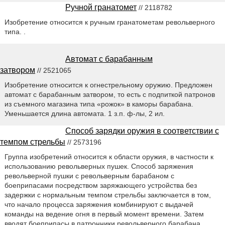
Ручной гранатомет
// 2118782
Изобретение относится к ручным гранатометам револьверного
типа. .
Автомат с барабанным
затвором
// 2521065
Изобретение относится к огнестрельному оружию. Предложен
автомат с барабанным затвором, то есть с подпиткой патронов
из съемного магазина типа «рожок» в каморы барабана.
Уменьшается длина автомата. 1 з.п. ф-лы, 2 ил.
Способ зарядки оружия в соответствии с
темпом стрельбы
// 2573196
Группа изобретений относится к области оружия, в частности к
использованию револьверных пушек. Способ заряжения
револьверной пушки с револьверным барабаном с
боеприпасами посредством заряжающего устройства без
задержки с нормальным темпом стрельбы заключается в том,
что начало процесса заряжения комбинируют с выдачей
команды на ведение огня в первый момент времени. Затем
вводят боеприпасы в патронники револьверного барабана.