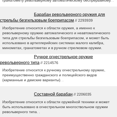
гранатомету револьверному автоматическому беспрерывному. .
Барабан револьверного оружия для
стрельбы безгильзовым боеприпасом
// 2293939
Изобретение относится к области оружия, а именно к
револьверному оружию автоматического и неавтоматического
типа для стрельбы безгильзовым боеприпасом, и может быть
использовано в артиллерийских системах малого калибра,
минометах, гранатометах и в ручном стрелковом оружии.
Ручное огнестрельное оружие
револьверного типа
// 2214576
Изобретение относится к ручному огнестрельному оружию,
преимущественно гражданского и полицейского видов
(карманные и дамские варианты). .
Составной барабан
// 2206035
Изобретение относится к области оружейной техники и может
быть использовано в огнестрельном многоствольном оружии
револьверного типа. .