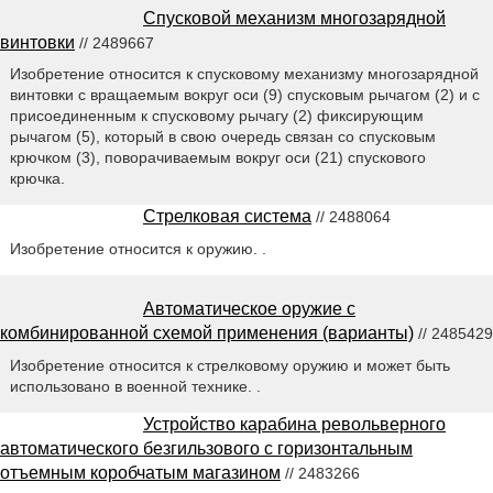
Спусковой механизм многозарядной
винтовки
// 2489667
Изобретение относится к спусковому механизму многозарядной
винтовки с вращаемым вокруг оси (9) спусковым рычагом (2) и с
присоединенным к спусковому рычагу (2) фиксирующим
рычагом (5), который в свою очередь связан со спусковым
крючком (3), поворачиваемым вокруг оси (21) спускового
крючка.
Стрелковая система
// 2488064
Изобретение относится к оружию. .
Автоматическое оружие с
комбинированной схемой применения (варианты)
// 2485429
Изобретение относится к стрелковому оружию и может быть
использовано в военной технике. .
Устройство карабина револьверного
автоматического безгильзового с горизонтальным
отъемным коробчатым магазином
// 2483266