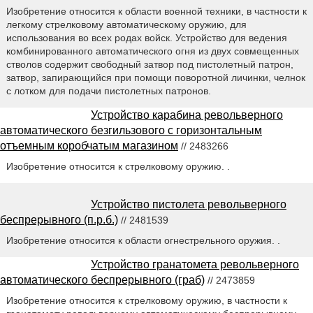
Изобретение относится к области военной техники, в частности к
легкому стрелковому автоматическому оружию, для
использования во всех родах войск. Устройство для ведения
комбинированного автоматического огня из двух совмещенных
стволов содержит свободный затвор под пистолетный патрон,
затвор, запирающийся при помощи поворотной личинки, челнок
с лотком для подачи пистолетных патронов.
Устройство карабина револьверного
автоматического безгильзового с горизонтальным
отъемным коробчатым магазином
// 2483266
Изобретение относится к стрелковому оружию. .
Устройство пистолета револьверного
беспрерывного (п.р.б.)
// 2481539
Изобретение относится к области огнестрельного оружия. .
Устройство гранатомета револьверного
автоматического беспрерывного (граб)
// 2473859
Изобретение относится к стрелковому оружию, в частности к