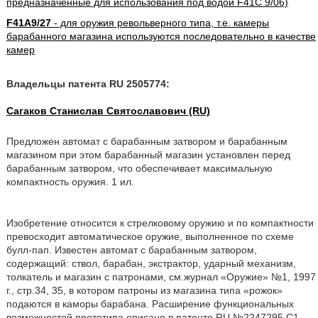
предназначенные для использования под водой F41C 9/06)
F41A9/27
- для оружия револьверного типа, т.е. камеры
барабанного магазина используются последовательно в качестве
камер
Владельцы патента RU 2505774:
Сагаков Станислав Святославович (RU)
Предложен автомат с барабанным затвором и барабанным
магазином при этом барабанный магазин установлен перед
барабанным затвором, что обеспечивает максимальную
компактность оружия. 1 ил.
Изобретение относится к стрелковому оружию и по компактности
превосходит автоматическое оружие, выполненное по схеме
булл-пап. Известен автомат с барабанным затвором,
содержащий: ствол, барабан, экстрактор, ударный механизм,
толкатель и магазин с патронами, см.журнал «Оружие» №1, 1997
г., стр.34, 35, в котором патроны из магазина типа «рожок»
подаются в каморы барабана. Расширение функциональных
возможностей прототипа описано в патенте RU №2247295 С1.