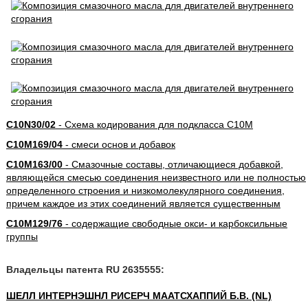
C10N30/02
- Схема кодирования для подкласса C10M
C10M169/04
- смеси основ и добавок
C10M163/00
- Смазочные составы, отличающиеся добавкой,
являющейся смесью соединения неизвестного или не полностью
определенного строения и низкомолекулярного соединения,
причем каждое из этих соединений является существенным
C10M129/76
- содержащие свободные окси- и карбоксильные
группы
Владельцы патента RU 2635555:
ШЕЛЛ ИНТЕРНЭШНЛ РИСЕРЧ МААТСХАППИЙ Б.В. (NL)