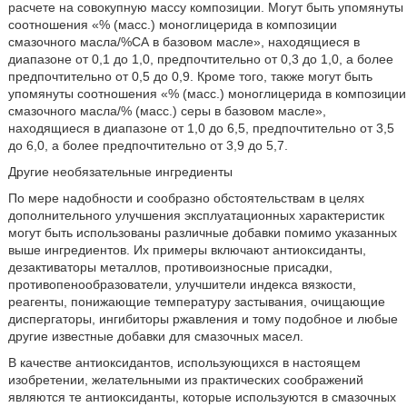
расчете на совокупную массу композиции. Могут быть упомянуты
соотношения «% (масс.) моноглицерида в композиции
смазочного масла/%СА в базовом масле», находящиеся в
диапазоне от 0,1 до 1,0, предпочтительно от 0,3 до 1,0, а более
предпочтительно от 0,5 до 0,9. Кроме того, также могут быть
упомянуты соотношения «% (масс.) моноглицерида в композиции
смазочного масла/% (масс.) серы в базовом масле»,
находящиеся в диапазоне от 1,0 до 6,5, предпочтительно от 3,5
до 6,0, а более предпочтительно от 3,9 до 5,7.
Другие необязательные ингредиенты
По мере надобности и сообразно обстоятельствам в целях
дополнительного улучшения эксплуатационных характеристик
могут быть использованы различные добавки помимо указанных
выше ингредиентов. Их примеры включают антиоксиданты,
дезактиваторы металлов, противоизносные присадки,
противопенообразователи, улучшители индекса вязкости,
реагенты, понижающие температуру застывания, очищающие
диспергаторы, ингибиторы ржавления и тому подобное и любые
другие известные добавки для смазочных масел.
В качестве антиоксидантов, использующихся в настоящем
изобретении, желательными из практических соображений
являются те антиоксиданты, которые используются в смазочных