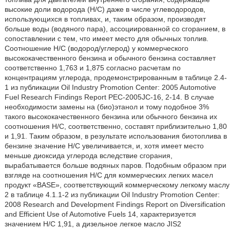
высокие доли водорода (Н/С) даже в числе углеводородов,
использующихся в топливах, и, таким образом, производят
больше воды (водяного пара), ассоциированной со сгоранием, в
сопоставлении с тем, что имеет место для обычных топлив.
Соотношение Н/С (водород/углерод) у коммерческого
высококачественного бензина и обычного бензина составляет
соответственно 1,763 и 1,875 согласно расчетам по
концентрациям углерода, продемонстрированным в таблице 2.4-
1 из публикации Oil Industry Promotion Center: 2005 Automotive
Fuel Research Findings Report PEC-2005JC-16, 2-14. В случае
необходимости замены на (био)этанол и тому подобное 3%
такого высококачественного бензина или обычного бензина их
соотношения Н/С, соответственно, составят приблизительно 1,80
и 1,91. Таким образом, в результате использования биотоплива в
бензине значение H/C увеличивается, и, хотя имеет место
меньше диоксида углерода вследствие сгорания,
вырабатывается больше водяных паров. Подобным образом при
взгляде на соотношения Н/С для коммерческих легких масел
продукт «BASE», соответствующий коммерческому легкому маслу
2 в таблице 4.1.1-2 из публикации Oil Industry Promotion Center:
2008 Research and Development Findings Report on Diversification
and Efficient Use of Automotive Fuels 14, характеризуется
значением Н/С 1,91, а дизельное легкое масло JIS2