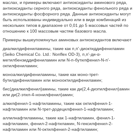
маслах, и примеры включают антиоксиданты аминового ряда,
антиоксиданты серного ряда, антиоксиданты фенольного ряда и
антиоксиданты фосфорного ряда. Данные антиоксиданты могут
быть использованы индивидуально или в виде комбинаций из
нескольких типов в диапазоне от 0,01 до 5 массовых частей по
отношению к 100 массовым частям базового масла.
Примеры вышеупомянутых аминовых антиоксидантов включают
диалкилдифениламины, такие как п,п'-диоктиддифениламин
(Seiko Chemical Co. Ltd.: Nonflex OD-3), п,п'-ди-α-
метилбензиддифениламин или N-п-бутилфенил-N-п'-
октилфениламин;
моноалкилдифениламины, такие как моно-трет-
бутилдифениламин или монооктилдифениламин;
бис(диалкилфенил)амины, такие как ди(2,4-диэтилфенил)амин
или ди(2-этил-4-нонилфенил)амин;
алкилфенил-1-нафтиламины, такие как октилфенил-1-
нафтиламин или N-трет-додецилфенил-1-нафтиламин;
аллилнафтиламины, такие как 1-нафтиламин, фенил-1-
нафтиламин, фенил-2-нафтиламин, N-гексилфенил-2-
нафтиламин или N-октилфенил-2-нафтиламин;