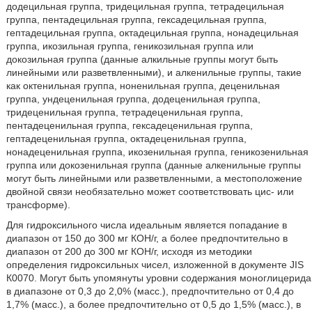
додецильная группа, тридецильная группа, тетрадецильная
группа, пентадецильная группа, гексадецильная группа,
гептадецильная группа, октадецильная группа, нонадецильная
группа, икозильная группа, геникозильная группа или
докозильная группа (данные алкильные группы могут быть
линейными или разветвленными), и алкенильные группы, такие
как октенильная группа, ноненильная группа, деценильная
группа, ундеценильная группа, додеценильная группа,
тридеценильная группа, тетрадеценильная группа,
пентадеценильная группа, гексадеценильная группа,
гептадеценильная группа, октадеценильная группа,
нонадеценильная группа, икозенильная группа, геникозенильная
группа или докозенильная группа (данные алкенильные группы
могут быть линейными или разветвленными, а местоположение
двойной связи необязательно может соответствовать цис- или
трансформе).
Для гидроксильного числа идеальным является попадание в
диапазон от 150 до 300 мг КОН/г, а более предпочтительно в
диапазон от 200 до 300 мг КОН/г, исходя из методики
определения гидроксильных чисел, изложенной в документе JIS
К0070. Могут быть упомянуты уровни содержания моноглицерида
в диапазоне от 0,3 до 2,0% (масс.), предпочтительно от 0,4 до
1,7% (масс.), а более предпочтительно от 0,5 до 1,5% (масс.), в