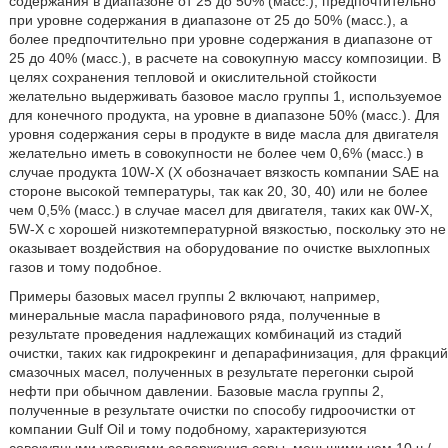
содержания в диапазоне от 25 до 50% (масс.), предпочтительно
при уровне содержания в диапазоне от 25 до 50% (масс.), а
более предпочтительно при уровне содержания в диапазоне от
25 до 40% (масс.), в расчете на совокупную массу композиции. В
целях сохранения тепловой и окислительной стойкости
желательно выдерживать базовое масло группы 1, используемое
для конечного продукта, на уровне в диапазоне 50% (масс.). Для
уровня содержания серы в продукте в виде масла для двигателя
желательно иметь в совокупности не более чем 0,6% (масс.) в
случае продукта 10W-X (X обозначает вязкость компании SAE на
стороне высокой температуры, так как 20, 30, 40) или не более
чем 0,5% (масс.) в случае масел для двигателя, таких как 0W-X,
5W-X с хорошей низкотемпературной вязкостью, поскольку это не
оказывает воздействия на оборудование по очистке выхлопных
газов и тому подобное.
Примеры базовых масел группы 2 включают, например,
минеральные масла парафинового ряда, полученные в
результате проведения надлежащих комбинаций из стадий
очистки, таких как гидрокрекинг и депарафинизация, для фракций
смазочных масел, полученных в результате перегонки сырой
нефти при обычном давлении. Базовые масла группы 2,
полученные в результате очистки по способу гидроочистки от
компании Gulf Oil и тому подобному, характеризуются