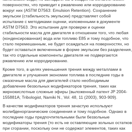
поверхностях, что приводит к ржавлению или корродированию
вокруг них (ASTM D7563: Emulsion Retention). Сохранение
эмульсии (стабильность эмульсии) представляет собой
испытание с методиками оценки, изложенными в документе
ASTM D7563. Это испытание для проверки и оценки
стабильности масла для двигателя в отношении того, что любая
(конденсированная) вода или топливо Е85 и тому подобное, что
стало перемешанным, не будет осаждаться на поверхностях, но
будет оставаться включенным в форме эмульсии без разделения,
так что отдельные компоненты двигателя не подвергаются
ржавлению или корродированию.
Кроме того, в целях уменьшения трения между металлами в
двигателе и улучшения экономии топлива в последние годы в
смазочные масла для двигателей стало необходимым
добавление беззольных модификаторов трения, таких как
жирнокислотные сложные эфиры (выложенный патент JP 2004-
155881A; Tribologist, Namiki Ν., Vol. 48, 11 (2003), 903-909).
В качестве модификаторов трения зачастую используют
молибденорганические соединения и тому подобное. Однако в
последние годы предпочтительными были беззольные
модификаторы трения (то есть не оставляющие зольных остатков
при сгорании, поскольку они не содержат элементов, таких как