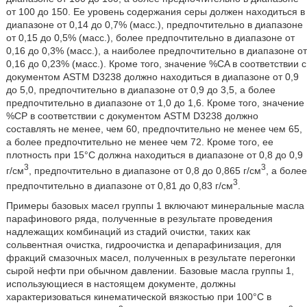
от 100 до 150. Ее уровень содержания серы должен находиться в
диапазоне от 0,14 до 0,7% (масс.), предпочтительно в диапазоне
от 0,15 до 0,5% (масс.), более предпочтительно в диапазоне от
0,16 до 0,3% (масс.), а наиболее предпочтительно в диапазоне от
0,16 до 0,23% (масс.). Кроме того, значение %CA в соответствии с
документом ASTM D3238 должно находиться в диапазоне от 0,9
до 5,0, предпочтительно в диапазоне от 0,9 до 3,5, а более
предпочтительно в диапазоне от 1,0 до 1,6. Кроме того, значение
%CP в соответствии с документом ASTM D3238 должно
составлять не менее, чем 60, предпочтительно не менее чем 65,
а более предпочтительно не менее чем 72. Кроме того, ее
плотность при 15°C должна находиться в диапазоне от 0,8 до 0,9
3
3
г/см
, предпочтительно в диапазоне от 0,8 до 0,865 г/см
, а более
3
предпочтительно в диапазоне от 0,81 до 0,83 г/см
.
Примеры базовых масел группы 1 включают минеральные масла
парафинового ряда, полученные в результате проведения
надлежащих комбинаций из стадий очистки, таких как
сольвентная очистка, гидроочистка и депарафинизация, для
фракций смазочных масел, полученных в результате перегонки
сырой нефти при обычном давлении. Базовые масла группы 1,
использующиеся в настоящем документе, должны
характеризоваться кинематической вязкостью при 100°C в