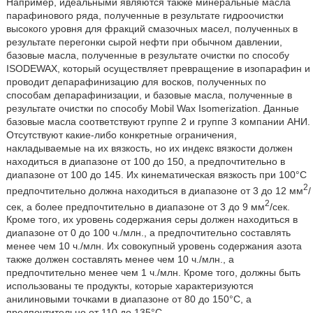
Например, идеальными являются также минеральные масла
парафинового ряда, полученные в результате гидроочистки
высокого уровня для фракций смазочных масел, полученных в
результате перегонки сырой нефти при обычном давлении,
базовые масла, полученные в результате очистки по способу
ISODEWAX, который осуществляет превращение в изопарафин и
проводит депарафинизацию для восков, полученных по
способам депарафинизации, и базовые масла, полученные в
результате очистки по способу Mobil Wax Isomerization. Данные
базовые масла соответствуют группе 2 и группе 3 компании АНИ.
Отсутствуют какие-либо конкретные ограничения,
накладываемые на их вязкость, но их индекс вязкости должен
находиться в диапазоне от 100 до 150, а предпочтительно в
диапазоне от 100 до 145. Их кинематическая вязкость при 100°C
2
предпочтительно должна находиться в диапазоне от 3 до 12 мм
/
2
сек, а более предпочтительно в диапазоне от 3 до 9 мм
/сек.
Кроме того, их уровень содержания серы должен находиться в
диапазоне от 0 до 100 ч./млн., а предпочтительно составлять
менее чем 10 ч./млн. Их совокупный уровень содержания азота
также должен составлять менее чем 10 ч./млн., а
предпочтительно менее чем 1 ч./млн. Кроме того, должны быть
использованы те продукты, которые характеризуются
анилиновыми точками в диапазоне от 80 до 150°C, а
предпочтительно от 110 до 135°C.