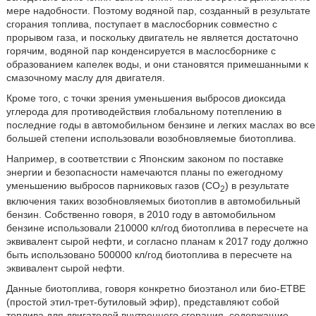
мере надобности. Поэтому водяной пар, созданный в результате
сгорания топлива, поступает в маслосборник совместно с
прорывом газа, и поскольку двигатель не является достаточно
горячим, водяной пар конденсируется в маслосборнике с
образованием капелек воды, и они становятся примешанными к
смазочному маслу для двигателя.
Кроме того, с точки зрения уменьшения выбросов диоксида
углерода для противодействия глобальному потеплению в
последние годы в автомобильном бензине и легких маслах во все
большей степени использовали возобновляемые биотоплива.
Например, в соответствии с Японским законом по поставке
энергии и безопасности намечаются планы по ежегодному
уменьшению выбросов парниковых газов (CO
) в результате
2
включения таких возобновляемых биотоплив в автомобильный
бензин. Собственно говоря, в 2010 году в автомобильном
бензине использовали 210000 кл/год биотоплива в пересчете на
эквивалент сырой нефти, и согласно планам к 2017 году должно
быть использовано 500000 кл/год биотоплива в пересчете на
эквивалент сырой нефти.
Данные биотоплива, говоря конкретно биоэтанол или био-ETBE
(простой этил-трет-бутиловый эфир), представляют собой
топлива для двигателей внутреннего сгорания, содержащие