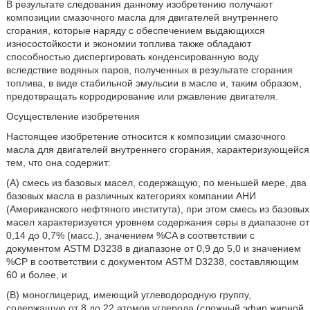
В результате следования данному изобретению получают
композиции смазочного масла для двигателей внутреннего
сгорания, которые наряду с обеспечением выдающихся
износостойкости и экономии топлива также обладают
способностью диспергировать конденсированную воду
вследствие водяных паров, полученных в результате сгорания
топлива, в виде стабильной эмульсии в масле и, таким образом,
предотвращать корродирование или ржавление двигателя.
Осуществление изобретения
Настоящее изобретение относится к композиции смазочного
масла для двигателей внутреннего сгорания, характеризующейся
тем, что она содержит:
(A) смесь из базовых масел, содержащую, по меньшей мере, два
базовых масла в различных категориях компании АНИ
(Американского нефтяного института), при этом смесь из базовых
масел характеризуется уровнем содержания серы в диапазоне от
0,14 до 0,7% (масс.), значением %CA в соответствии с
документом ASTM D3238 в диапазоне от 0,9 до 5,0 и значением
%CP в соответствии с документом ASTM D3238, составляющим
60 и более, и
(B) моноглицерид, имеющий углеводородную группу,
содержащую от 8 до 22 атомов углерода (сложный эфир жирной