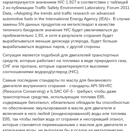
характеризуется значением Н/С 1,927 в соответствии с таблицей
2 из публикации Traffic Safety Environment Laboratory, Forum 2011
Data, «Adopting the trends and traffic research on advanced
automotive fuels in the International Energy Agency (IEA)». В случае
замены 5% данных продуктов на метилстеарат в качестве
типичного биодизеля значение Н/С будет увеличиваться до
приблизительно 1,93, и хотя в результате сгорания будет
вырабатываться меньше диоксида углерода, будет больше
вырабатываться водяных паров, с другой стороны.
Ситуация является подобной для двигателей транспортных
средств, которые работают на топливах в виде природного газа,
СНГ или пропана, которые характеризуются высокими
соотношениями водород/углерод (Н/С).
Самые последние стандарты по маслу для бензинового
двигателя внутреннего сгорания - стандарты API-SN+RC
(Resource Conserving) и ILSAC GF-5 - требуют, чтобы даже
транспортные средства, использующие топлива Е85,
содержащие биоэтанол, обязательно обладали бы способностью
по обеспечению эмульгирования в масле для двигателя и
включения в него любой (конденсированной) воды или топлива
E85, так чтобы любая вода от сгорания и несгоревший этанол,
которые становятся перемешанными с маслом для двигателя и
капельками воды, не выпадали бы в осадок на металлических