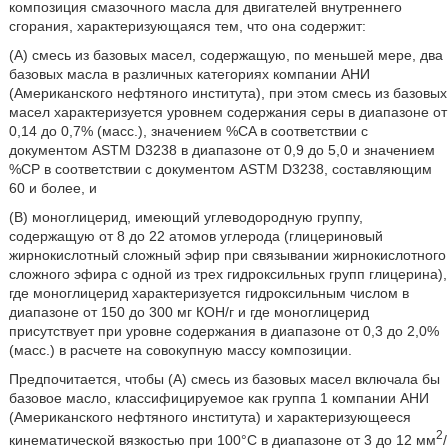
композиция смазочного масла для двигателей внутреннего
сгорания, характеризующаяся тем, что она содержит:
(A) смесь из базовых масел, содержащую, по меньшей мере, два
базовых масла в различных категориях компании АНИ
(Американского нефтяного института), при этом смесь из базовых
масел характеризуется уровнем содержания серы в диапазоне от
0,14 до 0,7% (масс.), значением %CA в соответствии с
документом ASTM D3238 в диапазоне от 0,9 до 5,0 и значением
%CP в соответствии с документом ASTM D3238, составляющим
60 и более, и
(B) моноглицерид, имеющий углеводородную группу,
содержащую от 8 до 22 атомов углерода (глицериновый
жирнокислотный сложный эфир при связывании жирнокислотного
сложного эфира с одной из трех гидроксильных групп глицерина),
где моноглицерид характеризуется гидроксильным числом в
диапазоне от 150 до 300 мг КОН/г и где моноглицерид
присутствует при уровне содержания в диапазоне от 0,3 до 2,0%
(масс.) в расчете на совокупную массу композиции.
Предпочитается, чтобы (А) смесь из базовых масел включала бы
базовое масло, классифицируемое как группа 1 компании АНИ
(Американского нефтяного института) и характеризующееся
2
кинематической вязкостью при 100°C в диапазоне от 3 до 12 мм
/