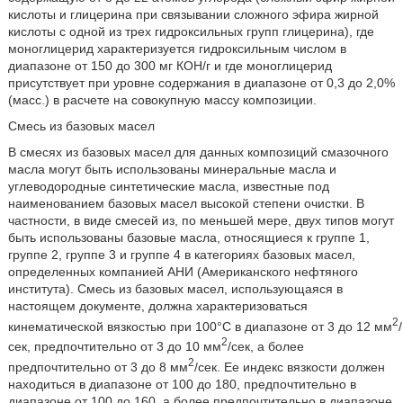
кислоты и глицерина при связывании сложного эфира жирной
кислоты с одной из трех гидроксильных групп глицерина), где
моноглицерид характеризуется гидроксильным числом в
диапазоне от 150 до 300 мг КОН/г и где моноглицерид
присутствует при уровне содержания в диапазоне от 0,3 до 2,0%
(масс.) в расчете на совокупную массу композиции.
Смесь из базовых масел
В смесях из базовых масел для данных композиций смазочного
масла могут быть использованы минеральные масла и
углеводородные синтетические масла, известные под
наименованием базовых масел высокой степени очистки. В
частности, в виде смесей из, по меньшей мере, двух типов могут
быть использованы базовые масла, относящиеся к группе 1,
группе 2, группе 3 и группе 4 в категориях базовых масел,
определенных компанией АНИ (Американского нефтяного
института). Смесь из базовых масел, использующаяся в
настоящем документе, должна характеризоваться
2
кинематической вязкостью при 100°C в диапазоне от 3 до 12 мм
/
2
сек, предпочтительно от 3 до 10 мм
/сек, а более
2
предпочтительно от 3 до 8 мм
/сек. Ее индекс вязкости должен
находиться в диапазоне от 100 до 180, предпочтительно в
диапазоне от 100 до 160, а более предпочтительно в диапазоне