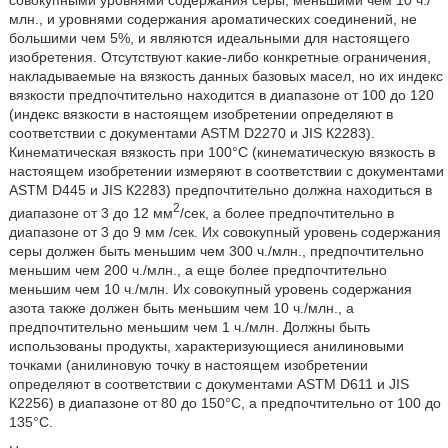
совокупными уровнями содержания серы, меньшими чем 10 ч./
млн., и уровнями содержания ароматических соединений, не
большими чем 5%, и являются идеальными для настоящего
изобретения. Отсутствуют какие-либо конкретные ограничения,
накладываемые на вязкость данных базовых масел, но их индекс
вязкости предпочтительно находится в диапазоне от 100 до 120
(индекс вязкости в настоящем изобретении определяют в
соответствии с документами ASTM D2270 и JIS К2283).
Кинематическая вязкость при 100°C (кинематическую вязкость в
настоящем изобретении измеряют в соответствии с документами
ASTM D445 и JIS К2283) предпочтительно должна находиться в
2
диапазоне от 3 до 12 мм
/сек, а более предпочтительно в
диапазоне от 3 до 9 мм /сек. Их совокупный уровень содержания
серы должен быть меньшим чем 300 ч./млн., предпочтительно
меньшим чем 200 ч./млн., а еще более предпочтительно
меньшим чем 10 ч./млн. Их совокупный уровень содержания
азота также должен быть меньшим чем 10 ч./млн., а
предпочтительно меньшим чем 1 ч./млн. Должны быть
использованы продукты, характеризующиеся анилиновыми
точками (анилиновую точку в настоящем изобретении
определяют в соответствии с документами ASTM D611 и JIS
К2256) в диапазоне от 80 до 150°C, а предпочтительно от 100 до
135°C.