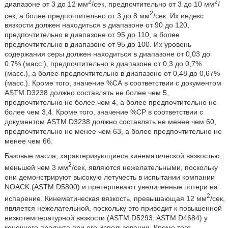
2
2
диапазоне от 3 до 12 мм
/сек, предпочтительно от 3 до 10 мм
/
2
сек, а более предпочтительно от 3 до 8 мм
/сек. Их индекс
вязкости должен находиться в диапазоне от 90 до 120,
предпочтительно в диапазоне от 95 до 110, а более
предпочтительно в диапазоне от 95 до 100. Их уровень
содержания серы должен находиться в диапазоне от 0,03 до
0,7% (масс.), предпочтительно в диапазоне от 0,3 до 0,7%
(масс.), а более предпочтительно в диапазоне от 0,48 до 0,67%
(масс.). Кроме того, значение %СА в соответствии с документом
ASTM D3238 должно составлять не более чем 5,
предпочтительно не более чем 4, а более предпочтительно не
более чем 3,4. Кроме того, значение %СР в соответствии с
документом ASTM D3238 должно составлять не менее чем 60,
предпочтительно не менее чем 63, а более предпочтительно не
менее чем 66.
Базовые масла, характеризующиеся кинематической вязкостью,
2
меньшей чем 3 мм
/сек, являются нежелательными, поскольку
они демонстрируют высокую летучесть в испытании компании
NOACK (ASTM D5800) и претерпевают увеличенные потери на
2
испарение. Кинематическая вязкость, превышающая 12 мм
/сек,
является нежелательной, поскольку это приводит к повышенной
низкотемпературной вязкости (ASTM D5293, ASTM D4684) у
конечного продукта при его использовании. Кроме того,