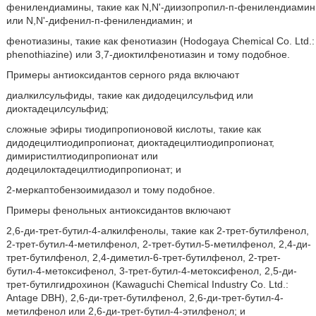
фенилендиамины, такие как Ν,Ν'-диизопропил-п-фенилендиамин
или Ν,Ν'-дифенил-п-фенилендиамин; и
фенотиазины, такие как фенотиазин (Hodogaya Chemical Co. Ltd.:
phenothiazine) или 3,7-диоктилфенотиазин и тому подобное.
Примеры антиоксидантов серного ряда включают
диалкилсульфиды, такие как дидодецилсульфид или
диоктадецилсульфид;
сложные эфиры тиодипропионовой кислоты, такие как
дидодецилтиодипропионат, диоктадецилтиодипропионат,
димиристилтиодипропионат или
додецилоктадецилтиодипропионат; и
2-меркаптобензоимидазол и тому подобное.
Примеры фенольных антиоксидантов включают
2,6-ди-трет-бутил-4-алкилфенолы, такие как 2-трет-бутилфенол,
2-трет-бутил-4-метилфенол, 2-трет-бутил-5-метилфенол, 2,4-ди-
трет-бутилфенол, 2,4-диметил-6-трет-бутилфенол, 2-трет-
бутил-4-метоксифенол, 3-трет-бутил-4-метоксифенол, 2,5-ди-
трет-бутилгидрохинон (Kawaguchi Chemical Industry Co. Ltd.:
Antage DBH), 2,6-ди-трет-бутилфенол, 2,6-ди-трет-бутил-4-
метилфенол или 2,6-ди-трет-бутил-4-этилфенол; и