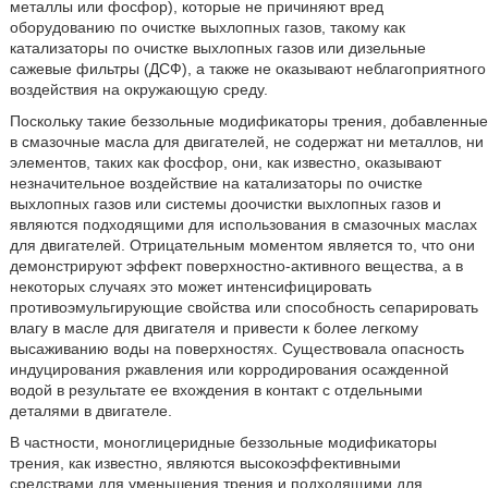
металлы или фосфор), которые не причиняют вред
оборудованию по очистке выхлопных газов, такому как
катализаторы по очистке выхлопных газов или дизельные
сажевые фильтры (ДСФ), а также не оказывают неблагоприятного
воздействия на окружающую среду.
Поскольку такие беззольные модификаторы трения, добавленные
в смазочные масла для двигателей, не содержат ни металлов, ни
элементов, таких как фосфор, они, как известно, оказывают
незначительное воздействие на катализаторы по очистке
выхлопных газов или системы доочистки выхлопных газов и
являются подходящими для использования в смазочных маслах
для двигателей. Отрицательным моментом является то, что они
демонстрируют эффект поверхностно-активного вещества, а в
некоторых случаях это может интенсифицировать
противоэмульгирующие свойства или способность сепарировать
влагу в масле для двигателя и привести к более легкому
высаживанию воды на поверхностях. Существовала опасность
индуцирования ржавления или корродирования осажденной
водой в результате ее вхождения в контакт с отдельными
деталями в двигателе.
В частности, моноглицеридные беззольные модификаторы
трения, как известно, являются высокоэффективными
средствами для уменьшения трения и подходящими для