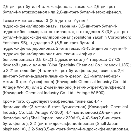
2,6-ди-трет-бутил-4-алкоксифенолы, такие как 2,6-ди-трет-
бутил-4-метоксифенол или 2,6-ди-трет-бутил-4-этоксифенол.
Также имеются алкил-3-(3,5-ди-трет-бутил-4-
гидроксифенил)пропионаты, такие как 3,5-ди-трет-бутил-4-
гидроксибензилмеркаптооктилацетат, н-октадецил-3-(3,5-ди-трет-
бутил-4-гидроксифенил)пропионат (Yoshitomi Yakuhin Corporation:
Yoshinox SS), н-додецил-3-(3,5-ди-трет-бутил-4-
гидроксифенил)пропионат, 2'-этилгексил-3-(3,5-ди-трет-бутил-4-
гидроксифенил)пропионат или сложный эфир с
бензолпропанат-3,5-бис(1,1-диметилэтил)-4-гидрокси-С7-С9-
боковой цепью алкила (Ciba Specialty Chemical Co.: Irganox L135);
и 2,2'-метиленбис(4-алкил-6-трет-бутилфенол)ы, такие как 2,6-
ди-трет-бутил-а-диметиламино-п-крезол, 2,2'-метиленбис(4-
метил-6-трет-бутилфенол) (Kawaguchi Chemical Industry Co. Ltd.:
Antage W-400) или 2,2'-метиленбис(4-этил-6-трет-бутилфенол)
(Kawaguchi Chemical Industry Co. Ltd.: Antage W-500).
Кроме того, существуют бисфенолы, такие как 4,4'-
бутилиденбис(3-метил-6-трет-бутилфенол) (Kawaguchi Chemical
Industry Co. Ltd.: Antage W-300), 4,4'-метиленбис(2,6-ди-трет-
бутилфенол) (Shell Japan: Ionox 220AH), 4,4'-бис(2,6-ди-трет-
бутилфенол), 2,2-(ди-п-гидроксифенил)пропан (Shell Japan:
bisphenol А), 2,2-бис(3,5-ди-трет-бутил-4-гидроксифенил)пропан,