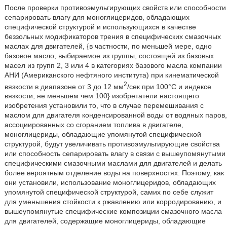
После проверки противоэмульгирующих свойств или способности
сепарировать влагу для моноглицеридов, обладающих
специфической структурой и использующихся в качестве
беззольных модификаторов трения в специфических смазочных
маслах для двигателей, {в частности, по меньшей мере, одно
базовое масло, выбираемое из группы, состоящей из базовых
масел из групп 2, 3 или 4 в категориях базового масла компании
АНИ (Американского нефтяного института) при кинематической
2
вязкости в диапазоне от 3 до 12 мм
/сек при 100°C и индексе
вязкости, не меньшем чем 100} изобретатели настоящего
изобретения установили то, что в случае перемешивания с
маслом для двигателя конденсированной воды от водяных паров,
ассоциированных со сгоранием топлива в двигателе,
моноглицериды, обладающие упомянутой специфической
структурой, будут увеличивать противоэмульгирующие свойства
или способность сепарировать влагу в связи с вышеупомянутыми
специфическими смазочными маслами для двигателей и делать
более вероятным отделение воды на поверхностях. Поэтому, как
они установили, использование моноглицеридов, обладающих
упомянутой специфической структурой, самих по себе служит
для уменьшения стойкости к ржавлению или корродированию, и
вышеупомянутые специфические композиции смазочного масла
для двигателей, содержащие моноглицериды, обладающие