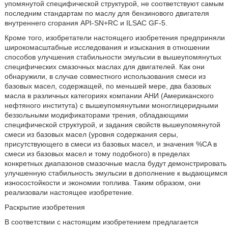
упомянутой специфической структурой, не соответствуют самым
последним стандартам по маслу для бензинового двигателя
внутреннего сгорания API-SN+RC и ILSAC GF-5.
Кроме того, изобретатели настоящего изобретения предприняли
широкомасштабные исследования и изыскания в отношении
способов улучшения стабильности эмульсии в вышеупомянутых
специфических смазочных маслах для двигателей. Как они
обнаружили, в случае совместного использования смеси из
базовых масел, содержащей, по меньшей мере, два базовых
масла в различных категориях компании АНИ (Американского
нефтяного института) с вышеупомянутыми моноглицеридными
беззольными модификаторами трения, обладающими
специфической структурой, и задания свойств вышеупомянутой
смеси из базовых масел (уровня содержания серы,
присутствующего в смеси из базовых масел, и значения %CA в
смеси из базовых масел и тому подобного) в пределах
конкретных диапазонов смазочные масла будут демонстрировать
улучшенную стабильность эмульсии в дополнение к выдающимся
износостойкости и экономии топлива. Таким образом, они
реализовали настоящее изобретение.
Раскрытие изобретения
В соответствии с настоящим изобретением предлагается