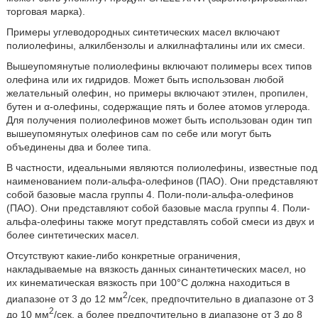
торговая марка).
Примеры углеводородных синтетических масел включают
полиолефины, алкилбензолы и алкилнафталины или их смеси.
Вышеупомянутые полиолефины включают полимеры всех типов
олефина или их гидридов. Может быть использован любой
желательный олефин, но примеры включают этилен, пропилен,
бутен и α-олефины, содержащие пять и более атомов углерода.
Для получения полиолефинов может быть использован один тип
вышеупомянутых олефинов сам по себе или могут быть
объединены два и более типа.
В частности, идеальными являются полиолефины, известные под
наименованием поли-альфа-олефинов (ПАО). Они представляют
собой базовые масла группы 4. Поли-поли-альфа-олефинов
(ПАО). Они представляют собой базовые масла группы 4. Поли-
альфа-олефины также могут представлять собой смеси из двух и
более синтетических масел.
Отсутствуют какие-либо конкретные ограничения,
накладываемые на вязкость данных синантетических масел, но
их кинематическая вязкость при 100°C должна находиться в
2
диапазоне от 3 до 12 мм
/сек, предпочтительно в диапазоне от 3
2
до 10 мм
/сек, а более предпочтительно в диапазоне от 3 до 8