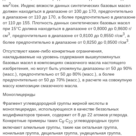
2
мм
/сек. Индекс вязкости данных синтетических базовых масел
должен находиться в диапазоне от 100 до 170, предпочтительно
в диапазоне от 110 до 170, а более предпочтительно в диапазоне
от 110 до 155. Плотность данных синтетических базовых масел
при 15°C должна находиться в диапазоне от 0,8000 до 0,8600 г/
3
3
см
, предпочтительно в диапазоне от 0,8100 до 0,8550 г/см
, а
3
более предпочтительно в диапазоне от 0,8250 до 0,8500 г/см
.
Отсутствуют какие-либо конкретные ограничения,
накладываемые на уровень содержания вышеупомянутых
базовых масел в композициях смазочного масла настоящего
изобретения, но могут быть упомянуты диапазоны от 50 до 90%
(масс.), предпочтительно от 50 до 80% (масс.), а более
предпочтительно от 50 до 70% (масс.), в расчете на совокупную
массу композиции смазочного масла.
Моноглицериды
Фрагмент углеводородной группы жирной кислоты в
моноглицеридах, использующихся в качестве беззольных
модификаторов трения, содержит от 8 до 22 атомов углерода.
Конкретные примеры таких C
-C
углеводородных групп
8
22
включают алкильные группы, такие как октальная группа,
нонильная группа, децильная группа, ундецильная группа,