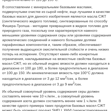
В сопоставлении с минеральными базовыми маслами,
подвергнутыми очистке из сырой нефти, еще лучшими в качестве
базовых масел для данного изобретения являются масла СЖТ
(синтетического жидкого топлива), синтезированные по способу
Фишера-Тропша - методике превращения в жидкое топливо для
природного газа, поскольку они характеризуются намного
меньшими уровнями содержания серы или уровнями содержания
ароматических соединений и намного большими долями
парафиновых компонентов и, таким образом, обеспечивают
получение выдающихся окислительной стойкости и очень низких
потерь на испарение. Отсутствуют какие-либо конкретные
ограничения, накладываемые на вязкостные свойства базовых
масел СЖТ, но их обычный индекс вязкости должен находиться в
диапазоне от 100 до 180, а более предпочтительно в диапазоне
от 100 до 150. Их кинематическая вязкость при 100°C должна
2
находиться в диапазоне от 3 до 12 мм
/сек, а более
2
предпочтительно в диапазоне от 3 до 9 мм
/сек.
Их обычный совокупный уровень содержания серы должен
составлять менее чем 10 ч./млн., а совокупный уровень
содержания азота должен составлять менее чем 1 ч./млн. В
качестве одного примера таких продуктов базовых масел СЖТ
может быть упомянут продукт SHELL XHVI (зарегистрированная