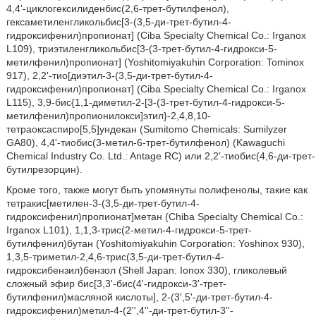
4,4'-циклогексилиденбис(2,6-трет-бутилфенол),
гексаметиленгликольбис[3-(3,5-ди-трет-бутил-4-
гидроксифенил)пропионат] (Ciba Specialty Chemical Co.: Irganox
L109), триэтиленгликольбис[3-(3-трет-бутил-4-гидрокси-5-
метилфенил)пропионат] (Yoshitomiyakuhin Corporation: Tominox
917), 2,2'-тио[диэтил-3-(3,5-ди-трет-бутил-4-
гидроксифенил)пропионат] (Ciba Specialty Chemical Co.: Irganox
L115), 3,9-бис{1,1-диметил-2-[3-(3-трет-бутил-4-гидрокси-5-
метилфенил)пропионилокси]этил}-2,4,8,10-
тетраоксаспиро[5,5]ундекан (Sumitomo Chemicals: Sumilyzer
GA80), 4,4'-тиобис(3-метил-6-трет-бутилфенол) (Kawaguchi
Chemical Industry Co. Ltd.: Antage RC) или 2,2'-тиобис(4,6-ди-трет-
бутилрезорцин).
Кроме того, также могут быть упомянуты полифенолы, такие как
тетракис[метилен-3-(3,5-ди-трет-бутил-4-
гидроксифенил)пропионат]метан (Chiba Specialty Chemical Co.:
Irganox L101), 1,1,3-трис(2-метил-4-гидрокси-5-трет-
бутилфенил)бутан (Yoshitomiyakuhin Corporation: Yoshinox 930),
1,3,5-триметил-2,4,6-трис(3,5-ди-трет-бутил-4-
гидроксибензил)бензол (Shell Japan: Ionox 330), гликолевый
сложный эфир бис[3,3'-бис(4'-гидрокси-3'-трет-
бутилфенил)масляной кислоты], 2-(3',5'-ди-трет-бутил-4-
гидроксифенил)метил-4-(2'',4''-ди-трет-бутил-3''-