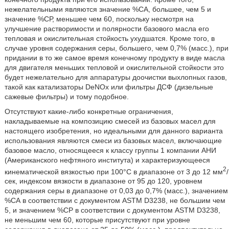
нежелательными являются значение %CA, большее, чем 5 и
значение %СР, меньшее чем 60, поскольку несмотря на
улучшение растворимости и полярности базового масла его
тепловая и окислительная стойкость ухудшатся. Кроме того, в
случае уровня содержания серы, большего, чем 0,7% (масс.), при
придании в то же самое время конечному продукту в виде масла
для двигателя меньших тепловой и окислительной стойкости это
будет нежелательно для аппаратуры доочистки выхлопных газов,
такой как катализаторы DeNOx или фильтры ДСФ (дизельные
сажевые фильтры) и тому подобное.
Отсутствуют какие-либо конкретные ограничения,
накладываемые на композицию смесей из базовых масел для
настоящего изобретения, но идеальными для данного варианта
использования являются смеси из базовых масел, включающие
базовое масло, относящееся к классу группы 1 компании АНИ
(Американского нефтяного института) и характеризующееся
2
кинематической вязкостью при 100°C в диапазоне от 3 до 12 мм
/
сек, индексом вязкости в диапазоне от 95 до 120, уровнем
содержания серы в диапазоне от 0,03 до 0,7% (масс.), значением
%СА в соответствии с документом ASTM D3238, не большим чем
5, и значением %СР в соответствии с документом ASTM D3238,
не меньшим чем 60, которые присутствуют при уровне