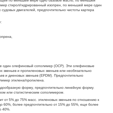
ржащей по меньшей мере одно базовое масло, по меньшей
мер стирол/гидрированный изопрен, по меньшей мере один
 судовых двигателей, предпочтительно чистоты картера
:
опрена,
ре один олефиновый сополимер (ОСР). Эти олефиновые
 звеньев и пропиленовых звеньев или необязательно
ьев и диеновых звеньев (EPDM). Предпочтительно
лимер этилена/пропилена.
здообразную форму, предпочтительно линейную форму.
ом или статистическим сополимером.
 от 5% до 75% масс. этиленовых звеньев по отношению к
о 60%, более предпочтительно от 15% до 55%, еще более
о 40%.