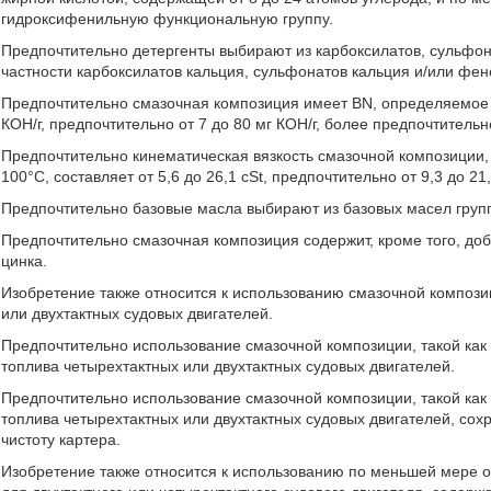
гидроксифенильную функциональную группу.
Предпочтительно детергенты выбирают из карбоксилатов, сульфона
частности карбоксилатов кальция, сульфонатов кальция и/или фен
Предпочтительно смазочная композиция имеет BN, определяемое в
КОН/г, предпочтительно от 7 до 80 мг КОН/г, более предпочтительно
Предпочтительно кинематическая вязкость смазочной композиции,
100°С, составляет от 5,6 до 26,1 cSt, предпочтительно от 9,3 до 21
Предпочтительно базовые масла выбирают из базовых масел группы
Предпочтительно смазочная композиция содержит, кроме того, до
цинка.
Изобретение также относится к использованию смазочной компози
или двухтактных судовых двигателей.
Предпочтительно использование смазочной композиции, такой ка
топлива четырехтактных или двухтактных судовых двигателей.
Предпочтительно использование смазочной композиции, такой ка
топлива четырехтактных или двухтактных судовых двигателей, со
чистоту картера.
Изобретение также относится к использованию по меньшей мере 