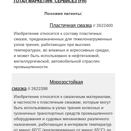
ТОТАЛ МАРКЕТИНГ СЕРВИСЕЗ (FR)
Похожие патенты:
Пластичная смазка
// 2622400
Изобретение относится к составу пластичных
смазок, предназначенных для тяжелонагруженных
узлов трения, работающих при высоких
температурах, во влажных и агрессивных средах,
и может быть использовано в нефтегазовой,
металлургической, автомобильной отраслях
промышленности.
Морозостойкая
смазка
// 2622398
Изобретение относится к смазочным материалам,
в частности к пластичным смазкам, которые могут
быть использованы в узлах трения колесных и
гусеничных транспортных средств промышленного
оборудования и судовых механизмах различного
назначения, работающих в интервале температур
от минус 60°С (кратковременно от минус 65°С) до