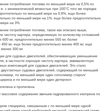
шение потребления топлива по меньшей мере на 0,5% по
.е. с кинематической вязкостью при 100°С того же порядка
едпочтительно по меньшей мере на 0,8%, еще более
тельно по меньшей мере на 1%, еще более предпочтительно
 мере на 3%.
ение потребления топлива, такое как описано выше,
ую чистоту картера, определяемую по количеству отложений
 600 мг, предпочтительно менее 550 мг, более
 450 мг, еще более предпочтительно менее 400 мг, еще
 менее 300 мг.
иции для судовых двигателей, обеспечивающие уменьшение
ля, в частности хорошую чистоту картера, эквивалентную
чных композиций для судовых двигателей. Это стало
и двухтактных судовых двигателей, содержащей по меньшей
полимер, по меньшей мере один сополимер стирол/
церина и по меньшей мере один детергент.
тилена и пропилена.
 массовое содержание звеньев гидрированного изопрена по
иром глицерина, смешанным с по меньшей мере одной
меньшей мере одной карбоновой кислотой, содержащей также