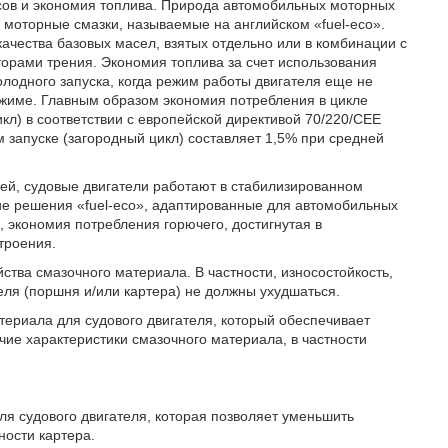
ов и экономия топлива. Природа автомобильных моторных
 моторные смазки, называемые на английском «fuel-eco».
качества базовых масел, взятых отдельно или в комбинации с
орами трения. Экономия топлива за счет использования
олодного запуска, когда режим работы двигателя еще не
ежиме. Главным образом экономия потребления в цикле
кл) в соответствии с европейской директивой 70/220/СЕЕ
м запуске (загородный цикл) составляет 1,5% при средней
лей, судовые двигатели работают в стабилизированном
ие решения «fuel-eco», адаптированные для автомобильных
, экономия потребления горючего, достигнутая в
троения.
йства смазочного материала. В частности, износостойкость,
еля (поршня и/или картера) не должны ухудшаться.
териала для судового двигателя, который обеспечивает
ие характеристики смазочного материала, в частности
я судового двигателя, которая позволяет уменьшить
ности картера.