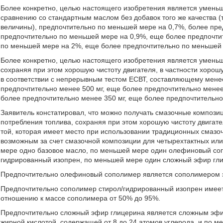
Более конкретно, целью настоящего изобретения является умень
сравнению со стандартным маслом без добавок того же качества (т
величины), предпочтительно по меньшей мере на 0,7%, более пр
предпочтительно по меньшей мере на 0,9%, еще более предпочти
по меньшей мере на 2%, еще более предпочтительно по меньшей
Более конкретно, целью настоящего изобретения является уменьш
сохраняя при этом хорошую чистоту двигателя, в частности хорош
в соответствии с непрерывным тестом ЕСВТ, составляющему менее
предпочтительно менее 500 мг, еще более предпочтительно менее
более предпочтительно менее 350 мг, еще более предпочтительно
Заявитель констатировал, что можно получать смазочные композ
потребления топлива, сохраняя при этом хорошую чистоту двигате
той, которая имеет место при использовании традиционных смазо
возможным за счет смазочной композиции для четырехтактных ил
мере одно базовое масло, по меньшей мере один олефиновый со
гидрированный изопрен, по меньшей мере один сложный эфир гли
Предпочтительно олефиновый сополимер является сополимером э
Предпочтительно сополимер стирол/гидрированный изопрен имеет
отношению к массе сополимера от 50% до 95%.
Предпочтительно сложный эфир глицерина является сложным эф
жирной кислотой, содержащей от 8 до 24 атомов углерода, и по 