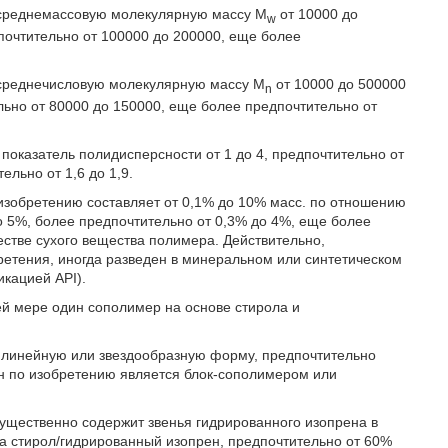
среднемассовую молекулярную массу M
от 10000 до
w
почтительно от 100000 до 200000, еще более
среднечисловую молекулярную массу M
от 10000 до 500000
n
льно от 80000 до 150000, еще более предпочтительно от
казатель полидисперсности от 1 до 4, предпочтительно от
ельно от 1,6 до 1,9.
изобретению составляет от 0,1% до 10% масс. по отношению
о 5%, более предпочтительно от 0,3% до 4%, еще более
естве сухого вещества полимера. Действительно,
етения, иногда разведен в минеральном или синтетическом
икацией API).
й мере один сополимер на основе стирола и
 линейную или звездообразную форму, предпочтительно
н по изобретению является блок-сополимером или
щественно содержит звенья гидрированного изопрена в
а стирол/гидрированный изопрен, предпочтительно от 60%