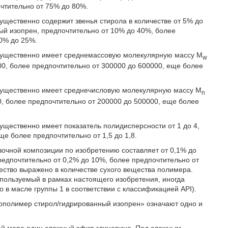
чтительно от 75% до 80%.
щественно содержит звенья стирола в количестве от 5% до
ый изопрен, предпочтительно от 10% до 40%, более
0% до 25%.
мущественно имеет среднемассовую молекулярную массу M
w
00, более предпочтительно от 300000 до 600000, еще более
мущественно имеет среднечисловую молекулярную массу M
n
0, более предпочтительно от 200000 до 500000, еще более
щественно имеет показатель полидисперсности от 1 до 4,
еще более предпочтительно от 1,5 до 1,8.
зочной композиции по изобретению составляет от 0,1% до
едпочтительно от 0,2% до 10%, более предпочтительно от
ество выражено в количестве сухого вещества полимера.
спользуемый в рамках настоящего изобретения, иногда
 в масле группы 1 в соответствии с классификацией API).
ополимер стирол/гидрированный изопрен» означают одно и