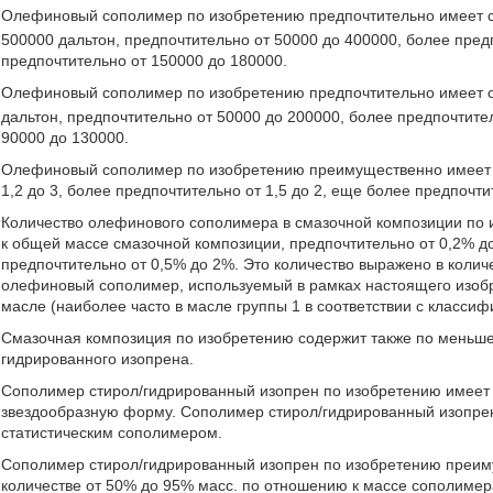
Олефиновый сополимер по изобретению предпочтительно имеет 
500000 дальтон, предпочтительно от 50000 до 400000, более пред
предпочтительно от 150000 до 180000.
Олефиновый сополимер по изобретению предпочтительно имеет 
дальтон, предпочтительно от 50000 до 200000, более предпочтите
90000 до 130000.
Олефиновый сополимер по изобретению преимущественно имеет по
1,2 до 3, более предпочтительно от 1,5 до 2, еще более предпочтит
Количество олефинового сополимера в смазочной композиции по 
к общей массе смазочной композиции, предпочтительно от 0,2% д
предпочтительно от 0,5% до 2%. Это количество выражено в колич
олефиновый сополимер, используемый в рамках настоящего изобр
масле (наиболее часто в масле группы 1 в соответствии с классиф
Смазочная композиция по изобретению содержит также по меньше
гидрированного изопрена.
Сополимер стирол/гидрированный изопрен по изобретению имеет
звездообразную форму. Сополимер стирол/гидрированный изопре
статистическим сополимером.
Сополимер стирол/гидрированный изопрен по изобретению преиму
количестве от 50% до 95% масс. по отношению к массе сополимер