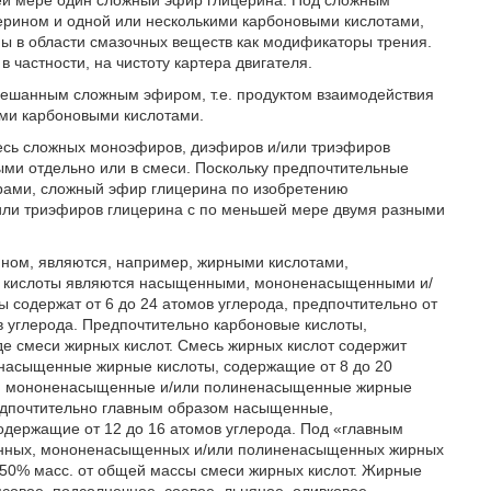
ей мере один сложный эфир глицерина. Под сложным
рином и одной или несколькими карбоновыми кислотами,
ы в области смазочных веществ как модификаторы трения.
 в частности, на чистоту картера двигателя.
мешанным сложным эфиром, т.е. продуктом взаимодействия
ми карбоновыми кислотами.
есь сложных моноэфиров, диэфиров и/или триэфиров
ыми отдельно или в смеси. Поскольку предпочтительные
ами, сложный эфир глицерина по изобретению
или триэфиров глицерина с по меньшей мере двумя разными
ином, являются, например, жирными кислотами,
ые кислоты являются насыщенными, мононенасыщенными и/
содержат от 6 до 24 атомов углерода, предпочтительно от
ов углерода. Предпочтительно карбоновые кислоты,
де смеси жирных кислот. Смесь жирных кислот содержит
асыщенные жирные кислоты, содержащие от 8 до 20
е, мононенасыщенные и/или полиненасыщенные жирные
редпочтительно главным образом насыщенные,
ержащие от 12 до 16 атомов углерода. Под «главным
енных, мононенасыщенных и/или полиненасыщенных жирных
е 50% масс. от общей массы смеси жирных кислот. Жирные