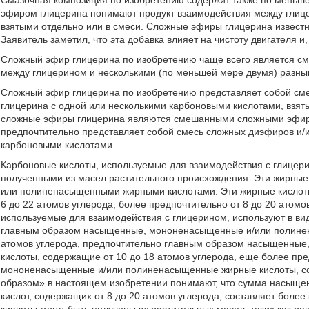
Смазочная композиция по изобретению содержит также по меньш
эфиром глицерина понимают продукт взаимодействия между глице
взятыми отдельно или в смеси. Сложные эфиры глицерина известн
Заявитель заметил, что эта добавка влияет на чистоту двигателя и,
Сложный эфир глицерина по изобретению чаще всего является с
между глицерином и несколькими (по меньшей мере двумя) разны
Сложный эфир глицерина по изобретению представляет собой см
глицерина с одной или несколькими карбоновыми кислотами, взят
сложные эфиры глицерина являются смешанными сложными эфир
предпочтительно представляет собой смесь сложных диэфиров и/
карбоновыми кислотами.
Карбоновые кислоты, используемые для взаимодействия с глицер
полученными из масел растительного происхождения. Эти жирн
или полиненасыщенными жирными кислотами. Эти жирные кислоты 
6 до 22 атомов углерода, более предпочтительно от 8 до 20 атом
используемые для взаимодействия с глицерином, используют в ви
главным образом насыщенные, мононенасыщенные и/или полинен
атомов углерода, предпочтительно главным образом насыщенны
кислоты, содержащие от 10 до 18 атомов углерода, еще более п
мононенасыщенные и/или полиненасыщенные жирные кислоты, сод
образом» в настоящем изобретении понимают, что сумма насыщ
кислот, содержащих от 8 до 20 атомов углерода, составляет боле