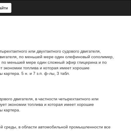
айти
ырехтактного или двухтактного судового двигателя,
двигателя, по меньшей мере один олефиновый сополимер,
, по меньшей мере один сложный эфир глицерина и по
ет экономии топлива и которая имеет хорошие
картера. 5 н. и 7 з.п. ф-лы, 3 табл.
ового двигателя, в частности четырехтактного или
твует экономии топлива и которая имеет хорошие
ы картера.
й среды, в области автомобильной промышленности все