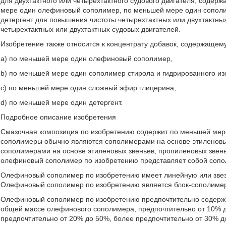
для двухтактного или четырехтактного судового двигателя, соде
мере один олефиновый сополимер, по меньшей мере один сополи
детергент для повышения чистоты четырехтактных или двухтактных
четырехтактных или двухтактных судовых двигателей.
Изобретение также относится к концентрату добавок, содержащему
а) по меньшей мере один олефиновый сополимер,
b) по меньшей мере один сополимер стирола и гидрированного из
с) по меньшей мере один сложный эфир глицерина,
d) по меньшей мере один детергент.
Подробное описание изобретения
Смазочная композиция по изобретению содержит по меньшей ме
сополимеры обычно являются сополимерами на основе этиленовых
сополимерами на основе этиленовых звеньев, пропиленовых звен
олефиновый сополимер по изобретению представляет собой сопо
Олефиновый сополимер по изобретению имеет линейную или зве
Олефиновый сополимер по изобретению является блок-сополимер
Олефиновый сополимер по изобретению предпочтительно содержит
общей массе олефинового сополимера, предпочтительно от 10% д
предпочтительно от 20% до 50%, более предпочтительно от 30% д