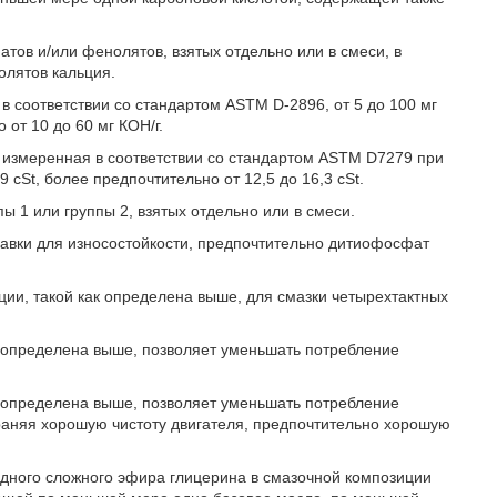
тов и/или фенолятов, взятых отдельно или в смеси, в
олятов кальция.
 соответствии со стандартом ASTM D-2896, от 5 до 100 мг
 от 10 до 60 мг КОН/г.
 измеренная в соответствии со стандартом ASTM D7279 при
,9 cSt, более предпочтительно от 12,5 до 16,3 cSt.
 1 или группы 2, взятых отдельно или в смеси.
бавки для износостойкости, предпочтительно дитиофосфат
ции, такой как определена выше, для смазки четырехтактных
к определена выше, позволяет уменьшать потребление
к определена выше, позволяет уменьшать потребление
храняя хорошую чистоту двигателя, предпочтительно хорошую
одного сложного эфира глицерина в смазочной композиции