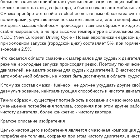
большее значение приобретает уменьшение загрязняющих выброс
смазок влияет на эти два фактора, и были созданы автомобильные
Смазка приобретает свойства «fuel-eco» главным образом за счет 
полимерами, улучшающими показатель вязкости, и/или модификат
моторных смазок «fuel-eco» происходит главным образом в ходе х
стабилизировался, а не при высокой температуре в стабильном р
NEDC (New European Driving Cycle - Новый европейский ездовой ци
при холодном запуске (городской цикл) составляет 5%, при горяче
экономии 2,5%.
Что касается области смазочных материалов для судовых двигате
режиме и холодные запуски происходят редко. Поэтому техническ
двигателей, не адаптированы для судовых двигателей. В частности
автомобильной области, не может быть достигнута в области судос
К тому же состав смазки «fuel-eco» не должен ухудшать другие сво
деэмульгирование, нейтрализующая способность и чистота двигат
Таким образом, существует потребность в создании смазочного ма
уменьшение потребления топлива, сохраняя при этом другие рабоч
чистоту двигателя, более конкретно - чистоту картера.
Краткое описание изобретения
Целью настоящего изобретения является смазочная композиция дл
потребление топлива, сохраняя при этом чистоту двигателя, в част