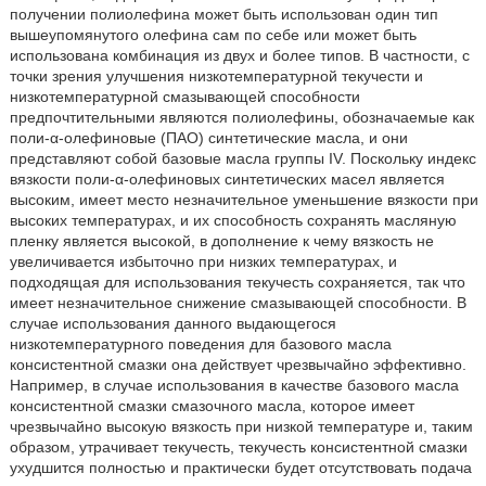
получении полиолефина может быть использован один тип
вышеупомянутого олефина сам по себе или может быть
использована комбинация из двух и более типов. В частности, с
точки зрения улучшения низкотемпературной текучести и
низкотемпературной смазывающей способности
предпочтительными являются полиолефины, обозначаемые как
поли-α-олефиновые (ПАО) синтетические масла, и они
представляют собой базовые масла группы IV. Поскольку индекс
вязкости поли-α-олефиновых синтетических масел является
высоким, имеет место незначительное уменьшение вязкости при
высоких температурах, и их способность сохранять масляную
пленку является высокой, в дополнение к чему вязкость не
увеличивается избыточно при низких температурах, и
подходящая для использования текучесть сохраняется, так что
имеет незначительное снижение смазывающей способности. В
случае использования данного выдающегося
низкотемпературного поведения для базового масла
консистентной смазки она действует чрезвычайно эффективно.
Например, в случае использования в качестве базового масла
консистентной смазки смазочного масла, которое имеет
чрезвычайно высокую вязкость при низкой температуре и, таким
образом, утрачивает текучесть, текучесть консистентной смазки
ухудшится полностью и практически будет отсутствовать подача