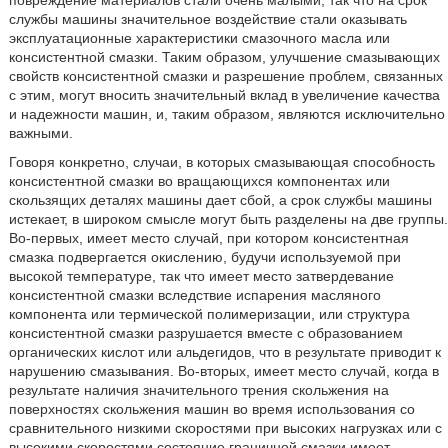
службы машины значительное воздействие стали оказывать
эксплуатационные характеристики смазочного масла или
консистентной смазки. Таким образом, улучшение смазывающих
свойств консистентной смазки и разрешение проблем, связанных
с этим, могут вносить значительный вклад в увеличение качества
и надежности машин, и, таким образом, являются исключительно
важными.
Говоря конкретно, случаи, в которых смазывающая способность
консистентной смазки во вращающихся компонентах или
скользящих деталях машины дает сбой, а срок службы машины
истекает, в широком смысле могут быть разделены на две группы.
Во-первых, имеет место случай, при котором консистентная
смазка подвергается окислению, будучи используемой при
высокой температуре, так что имеет место затвердевание
консистентной смазки вследствие испарения масляного
компонента или термической полимеризации, или структура
консистентной смазки разрушается вместе с образованием
органических кислот или альдегидов, что в результате приводит к
нарушению смазывания. Во-вторых, имеет место случай, когда в
результате наличия значительного трения скольжения на
поверхностях скольжения машин во время использования со
сравнительного низкими скоростями при высоких нагрузках или с
высокими скоростями состояние граничной смазки имеет