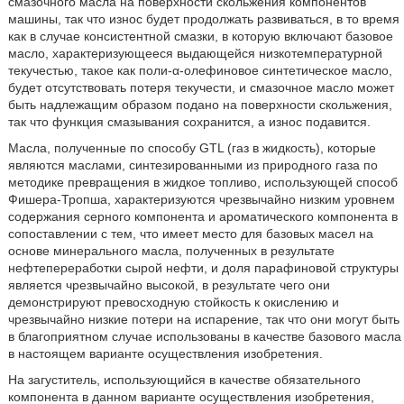
смазочного масла на поверхности скольжения компонентов
машины, так что износ будет продолжать развиваться, в то время
как в случае консистентной смазки, в которую включают базовое
масло, характеризующееся выдающейся низкотемпературной
текучестью, такое как поли-α-олефиновое синтетическое масло,
будет отсутствовать потеря текучести, и смазочное масло может
быть надлежащим образом подано на поверхности скольжения,
так что функция смазывания сохранится, а износ подавится.
Масла, полученные по способу GTL (газ в жидкость), которые
являются маслами, синтезированными из природного газа по
методике превращения в жидкое топливо, использующей способ
Фишера-Тропша, характеризуются чрезвычайно низким уровнем
содержания серного компонента и ароматического компонента в
сопоставлении с тем, что имеет место для базовых масел на
основе минерального масла, полученных в результате
нефтепереработки сырой нефти, и доля парафиновой структуры
является чрезвычайно высокой, в результате чего они
демонстрируют превосходную стойкость к окислению и
чрезвычайно низкие потери на испарение, так что они могут быть
в благоприятном случае использованы в качестве базового масла
в настоящем варианте осуществления изобретения.
На загуститель, использующийся в качестве обязательного
компонента в данном варианте осуществления изобретения,