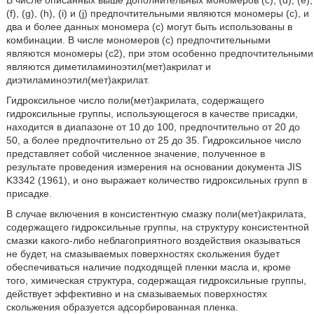
В числе описанных выше дополнительных мономеров (с), (d), (е),
(f), (g), (h), (i) и (j) предпочтительными являются мономеры (с), и
два и более данных мономера (с) могут быть использованы в
комбинации. В числе мономеров (с) предпочтительными
являются мономеры (с2), при этом особенно предпочтительными
являются диметиламиноэтил(мет)акрилат и
диэтиламиноэтил(мет)акрилат.
Гидроксильное число поли(мет)акрилата, содержащего
гидроксильные группы, использующегося в качестве присадки,
находится в диапазоне от 10 до 100, предпочтительно от 20 до
50, а более предпочтительно от 25 до 35. Гидроксильное число
представляет собой численное значение, полученное в
результате проведения измерения на основании документа JIS
K3342 (1961), и оно выражает количество гидроксильных групп в
присадке.
В случае включения в консистентную смазку поли(мет)акрилата,
содержащего гидроксильные группы, на структуру консистентной
смазки какого-либо неблагоприятного воздействия оказываться
не будет, на смазываемых поверхностях скольжения будет
обеспечиваться наличие подходящей пленки масла и, кроме
того, химическая структура, содержащая гидроксильные группы,
действует эффективно и на смазываемых поверхностях
скольжения образуется адсорбированная пленка.