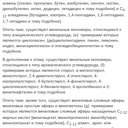
алкены [этилен, пропилен, бутен, изобутилен, пентен, гептен,
диизобутилен, октен, додецен, октадецен и тому подобное] и С
4-
алкадиены [бутадиен, изопрен, 1,4-пентадиен, 1,6-гептадиен,
12
1,7-октадиен и тому подобное].
Опять-таки, существуют винильные мономеры, относящиеся к
типу алициклического углеводорода, (е): примерами которых
являются циклогексен, (ди)циклопентадиен, пинен, лимонен,
инден, винилциклогексен и этилиденбициклогептен и тому
подобное.
В дополнение к этому, существуют винильные мономеры,
относящиеся к типу ароматического углеводорода, (f):
примерами которых являются стирол, α-метилстирол,
винилтолуол, 2,4-диметилстирол, 4-этилстирол, 4-
изопропилстирол, 4-бутилстирол, 4-фенилстирол, 4-
циклогексилстирол, 4-бензилстирол, 4-кротилбензол и 2-
винилнафталин и тому подобное.
Опять-таки, кроме того, существуют виниловые сложные эфиры,
виниловые простые эфиры и винилкетоны (g): примерами
которых являются виниловые сложные эфиры насыщенных С
2-12
жирных кислот [винилацетат, винилпропионат, винилбутират,
винилоктаноат и тому подобное], C
алкил-, арил- или
1-12