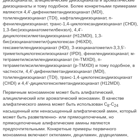
диизоцианаты и тому подобное. Более конкретными примерами
являются 4,4ʹ-дифенилметандиизоцианат (MDI),
толилендиизоцианат (TDI), нафталиндиизоцианат, п-
фенилендиизоцианат, транс-1,4-циклогександиизоцианат (CHDI),
1,3-бис(изоцианатометилбензол), 4,4ʹ-
дициклогексилметандиизоцианат (H12MDI), 1,3-
бис(изоцианатометил)циклогексан (H6XDI),
гексаметилендиизоцианат (HDI), 3-изоцианатометил-3,3,5ʹ-
триметилциклогексилизоцианат (IPDI), фенилендиизоцианат, м-
тетраметилксилилендиизоцианат (m-TMXDI), п-
тетраметилксилилендиизоцианат (p-TMXDI) и тому подобное, в
частности, 4,4ʹ-дифенилметандиизоцианат (MDI),
толилендиизоцианат (TDI), транс-1,4-циклогександиизоцианат
(CHDI) и 4,4ʹ-дициклогексилметандиизоцианат (H12MDI).
Первичным моноамином может быть алифатический,
алициклический или ароматический моноамин. В качестве
алифатического амина может быть использован С
-С
8
24
насыщенный или ненасыщенный алифатический амин, который
может быть разветвленно- или прямоцепочечным, но
прямоцепочечные алифатические амины являются
предпочтительными. Конкретные примеры первичного
моноамина включают октиламин, дециламин, додециламин,