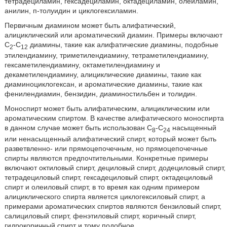
тетрадециламин, гексадециламин, октадециламин, олеиламин,
анилин, п-толуидин и циклогексиламин.
Первичным диамином может быть алифатический,
алициклический или ароматический диамин. Примеры включают
С
-С
диамины, такие как алифатические диамины, подобные
2
12
этилендиамину, триметилендиамину, тетраметилендиамину,
гексаметилендиамину, октаметилендиамину и
декаметилендиамину, алициклические диамины, такие как
диаминоциклогексан, и ароматические диамины, такие как
фенилендиамин, бензидин, диаминостильбен и толидин.
Моноспирт может быть алифатическим, алициклическим или
ароматическим спиртом. В качестве алифатического моноспирта
в данном случае может быть использован С
-С
насыщенный
8
24
или ненасыщенный алифатический спирт, который может быть
разветвленно- или прямоцепочечным, но прямоцепочечные
спирты являются предпочтительными. Конкретные примеры
включают октиловый спирт, дециловый спирт, додециловый спирт,
тетрадециловый спирт, гексадециловый спирт, октадециловый
спирт и олеиловый спирт, в то время как одним примером
алициклического спирта является циклогексиловый спирт, а
примерами ароматических спиртов являются бензиловый спирт,
салициловый спирт, фенэтиловый спирт, коричный спирт,
гидрокоричный спирт и тому подобное.