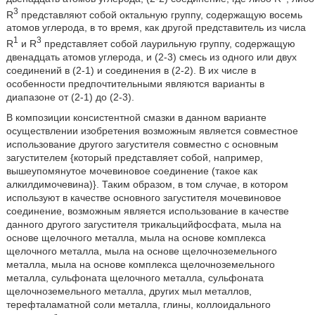
3
R
представляют собой октальную группу, содержащую восемь
атомов углерода, в то время, как другой представитель из числа
1
3
R
и R
представляет собой лаурильную группу, содержащую
двенадцать атомов углерода, и (2-3) смесь из одного или двух
соединений в (2-1) и соединения в (2-2). В их числе в
особенности предпочтительными являются варианты в
диапазоне от (2-1) до (2-3).
В композиции консистентной смазки в данном варианте
осуществлении изобретения возможным является совместное
использование другого загустителя совместно с основным
загустителем {который представляет собой, например,
вышеупомянутое мочевиновое соединение (такое как
алкилдимочевина)}. Таким образом, в том случае, в котором
используют в качестве основного загустителя мочевиновое
соединение, возможным является использование в качестве
данного другого загустителя трикальцийфосфата, мыла на
основе щелочного металла, мыла на основе комплекса
щелочного металла, мыла на основе щелочноземельного
металла, мыла на основе комплекса щелочноземельного
металла, сульфоната щелочного металла, сульфоната
щелочноземельного металла, других мыл металлов,
терефталаматной соли металла, глины, коллоидального