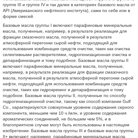
группе III и группе IV и так далее в категориях базового масла от
API (Американского нефтяного института), сами по себе или в
форме смесей.
Базовые масла группы I включают парафиновые минеральные
масла, полученные, например, в результате реализации для
фракции смазочного масла, полученной в результате
атмосферной перегонки сырой нефти, подходящей для
использования комбинации средств очистки, таких как очистка
селективными растворителями, гидрогенизационная очистка и
депарафинизация и тому подобное. Базовые масла группы II
включают парафиновые минеральные масла, полученные,
например, в результате реализации для фракции смазочного
масла, полученной в результате атмосферной перегонки сырой
нефти, подходящей для использования комбинации средств
очистки, таких как гидрокрекинг и депарафинизация и тому
подобное. Базовые масла группы II, полученные по способу
гидрогенизационной очистки, такому как способ компании Gulf
Co., характеризуются совокупным уровнем содержания серного
компонента, меньшим чем 10 ч./млн, и уровнем содержания
ароматических соединений, не большим чем 5%, и в
благоприятном случае могут быть использованы в настоящем
изобретении. Базовые масла группы III и базовые масла группы
II+ включают, например, парафиновые минеральные масла,