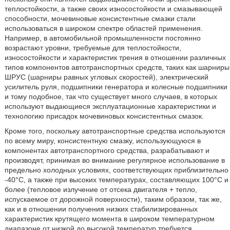
теплостойкости, а также своих износостойкости и смазывающей
способности, мочевиновые консистентные смазки стали
использоваться в широком спектре областей применения.
Например, в автомобильной промышленности постоянно
возрастают уровни, требуемые для теплостойкости,
износостойкости и характеристик трения в отношении различных
типов компонентов автотранспортных средств, таких как шарниры
ШРУС (шарниры равных угловых скоростей), электрический
усилитель руля, подшипники генератора и колесные подшипники
и тому подобное, так что существует много случаев, в которых
используют выдающиеся эксплуатационные характеристики и
технологию присадок мочевиновых консистентных смазок.
Кроме того, поскольку автотранспортные средства используются
по всему миру, консистентную смазку, использующуюся в
компонентах автотранспортного средства, разрабатывают и
производят, принимая во внимание регулярное использование в
предельно холодных условиях, соответствующих приблизительно
-40°С, а также при высоких температурах, составляющих 100°С и
более (тепловое излучение от отсека двигателя + тепло,
испускаемое от дорожной поверхности), таким образом, так же,
как и в отношении получения низких стабилизированных
характеристик крутящего момента в широком температурном
диапазоне от низкой до высокой температур требуется