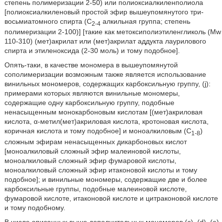
степень полимеризации 2-50) или полиоксиалкиленполиола
[полиоксиалкиленовый простой эфир вышеупомянутого три-
восьмиатомного спирта (С
алкильная группа; степень
2-4
полимеризации 2-100)] [такие как метоксиполиэтиленгликоль (Mw
110-310) (мет)акрилат или (мет)акрилат аддукта лаурилового
спирта и этиленоксида (2-30 моль) и тому подобное].
Опять-таки, в качестве мономера в вышеупомянутой
сополимеризации возможным также является использование
винильных мономеров, содержащих карбоксильную группу, (j):
примерами которых являются винильные мономеры,
содержащие одну карбоксильную группу, подобные
ненасыщенным монокарбоновым кислотам [(мет)акриловая
кислота, α-метил(мет)акриловая кислота, кротоновая кислота,
коричная кислота и тому подобное] и моноалкиловым (C
)
1-8
сложным эфирам ненасыщенных дикарбоновых кислот
[моноалкиловый сложный эфир малеиновой кислоты,
моноалкиловый сложный эфир фумаровой кислоты,
моноалкиловый сложный эфир итаконовой кислоты и тому
подобное]; и винильные мономеры, содержащие две и более
карбоксильные группы, подобные малеиновой кислоте,
фумаровой кислоте, итаконовой кислоте и цитраконовой кислоте
и тому подобному.