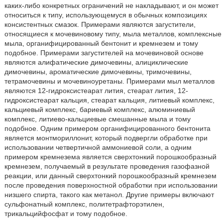
каких-либо конкретных ограничений не накладывают, и он может
относиться к типу, использующемуся в обычных композициях
консистентных смазок. Примерами являются загустители,
относящиеся к мочевиновому типу, мыла металлов, комплексные
мыла, органифицированный бентонит и кремнезем и тому
подобное. Примерами загустителей на мочевиновой основе
являются алифатические димочевины, алициклические
димочевины, ароматические димочевины, тримочевины,
тетрамочевины и мочевиноуретаны. Примерами мыл металлов
являются 12-гидроксистеарат лития, стеарат лития, 12-
гидроксистеарат кальция, стеарат кальция, литиевый комплекс,
кальциевый комплекс, бариевый комплекс, алюминиевый
комплекс, литиево-кальциевые смешанные мыла и тому
подобное. Одним примером органифицированного бентонита
является монтмориллонит, который подвергли обработке при
использовании четвертичной аммониевой соли, а одним
примером кремнезема является сверхтонкий порошкообразный
кремнезем, получаемый в результате проведения газофазной
реакции, или данный сверхтонкий порошкообразный кремнезем
после проведения поверхностной обработки при использовании
низшего спирта, такого как метанол. Другие примеры включают
сульфонатный комплекс, политетрафторэтилен,
трикальцийфосфат и тому подобное.