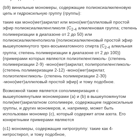
(b9) винильные мономеры, содержащие полиоксиалкиленовую
цепь и гидроксильную группу (группы):
такие как моно(мет)акрилат или моно(мет)аллиловый простой
эфир полиоксиалкиленгликоля (С
алкиленовая группа; степень
2-4
полимеризации в диапазоне от 2 до 50) или
полиоксиалкиленполиола {полиоксиалкиленовый простой эфир
вышеупомянутого трех-восьмиатомного спирта (С
алкильная
2-4
группа; степень полимеризации в диапазоне от 2 до 100)}
{примерами которых являются полиэтиленгликоль- (степень
полимеризации 2-9) -моно(мет)акрилат, полипропиленгликоль-
(степень полимеризации 2-12) -моно(мет)акрилат,
полиэтиленгликоль- (степень полимеризации 2-30)
-моно(мет)аллиловый простой эфир} и тому подобное.
Возможной также является сополимеризация с
вышеупомянутыми мономерами (а) и (b) в вышеупомянутом
поли(мет)акрилатном сополимере, содержащем гидроксильные
группы, и других мономеров, и, например, может быть
использован мономер (с), который содержит атом азота. Его
конкретными примерами являются
(c1) мономеры, содержащие нитрогруппу: такие как 4-
нитростирол, и тому подобное,