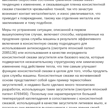
тенденцию к изменению, и смазывающая пленка консистентной
смазки становится чрезвычайно тонкой, так что зачастую
возникает контакт металл/металл, и износ увеличивается, что
приводит к повреждению, такому как отделение металла или
заклинивание и тому подобное.
Меры по устранению ситуации, описанной в первом
вышеупомянутом случае, включают способы, направленные на
продление срока службы машины в результате эффективного
включения в консистентную смазку подходящего для
использования антиоксиданта (смотрите японский патент
2085136) или использования в качестве ингредиента
консистентной смазки загустителя или базового масла, которые
подвергаются незначительному структурному или химическому
изменению под действием тепла, что тем самым улучшает
функцию консистентной смазки в целом для того, чтобы продлить
срок службы машины. Консистентные смазки на мочевиновой
основе представляют собой один пример термостойких
загустителей, и недавно было сделано много технических
разработок, использующих такие загустители (смотрите японский
патент 4769456). Поскольку они характеризуются большей
температурой каплепадения в сопоставлении с консистентной
смазкой, использующей в качестве загустителя литиевое мыло, и
поскольку они являются выдающимися с точки зрения своей