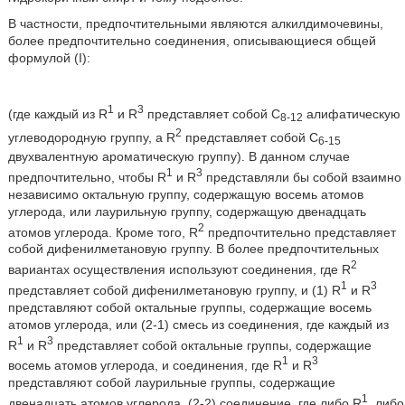
В частности, предпочтительными являются алкилдимочевины,
более предпочтительно соединения, описывающиеся общей
формулой (I):
1
3
(где каждый из R
и R
представляет собой C
алифатическую
8-12
2
углеводородную группу, a R
представляет собой С
6-15
двухвалентную ароматическую группу). В данном случае
1
3
предпочтительно, чтобы R
и R
представляли бы собой взаимно
независимо октальную группу, содержащую восемь атомов
углерода, или лаурильную группу, содержащую двенадцать
2
атомов углерода. Кроме того, R
предпочтительно представляет
собой дифенилметановую группу. В более предпочтительных
2
вариантах осуществления используют соединения, где R
1
3
представляет собой дифенилметановую группу, и (1) R
и R
представляют собой октальные группы, содержащие восемь
атомов углерода, или (2-1) смесь из соединения, где каждый из
1
3
R
и R
представляет собой октальные группы, содержащие
1
3
восемь атомов углерода, и соединения, где R
и R
представляют собой лаурильные группы, содержащие
1
двенадцать атомов углерода, (2-2) соединение, где либо R
, либо