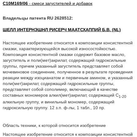
C10M169/06
- смеси загустителей и добавок
Владельцы патента RU 2628512:
ШЕЛЛ ИНТЕРНЭШНЛ РИСЕРЧ МААТСХАППИЙ Б.В. (NL)
Настоящее изобретение относится к композиции консистентной
смазки, характеризующейся высокой износостойкостью.
Композиция консистентной смазки содержит базовое масло,
загуститель и поли(мет)акрилат, содержащий гидроксильные
группы, причем указанный загуститель представляет собой
мочевиновое соединение, полученное в результате проведения
реакции между изоцианатом и первичным амином, и указанный
поли(мет)акрилат, содержащий гидроксильные группы,
представляет собой сополимер, включающий в качестве
составных мономеров алкил(мет)акрилат, содержащий C
1-20
алкильную группу, и винильный мономер, содержащий
гидроксильную группу. 12 з.п. ф-лы, 1 табл., 10 пр.
Область техники, к которой относится изобретение
Настоящее изобретение относится к композиции консистентной