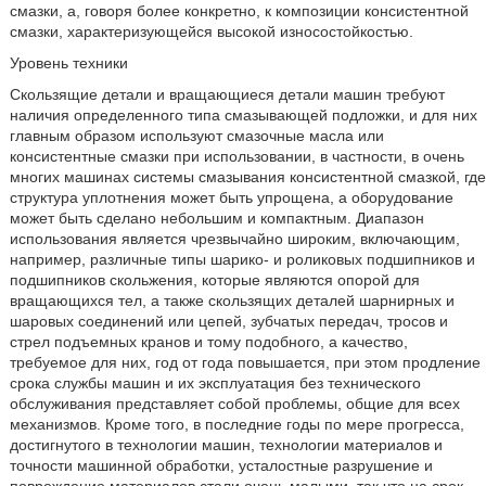
смазки, а, говоря более конкретно, к композиции консистентной
смазки, характеризующейся высокой износостойкостью.
Уровень техники
Скользящие детали и вращающиеся детали машин требуют
наличия определенного типа смазывающей подложки, и для них
главным образом используют смазочные масла или
консистентные смазки при использовании, в частности, в очень
многих машинах системы смазывания консистентной смазкой, где
структура уплотнения может быть упрощена, а оборудование
может быть сделано небольшим и компактным. Диапазон
использования является чрезвычайно широким, включающим,
например, различные типы шарико- и роликовых подшипников и
подшипников скольжения, которые являются опорой для
вращающихся тел, а также скользящих деталей шарнирных и
шаровых соединений или цепей, зубчатых передач, тросов и
стрел подъемных кранов и тому подобного, а качество,
требуемое для них, год от года повышается, при этом продление
срока службы машин и их эксплуатация без технического
обслуживания представляет собой проблемы, общие для всех
механизмов. Кроме того, в последние годы по мере прогресса,
достигнутого в технологии машин, технологии материалов и
точности машинной обработки, усталостные разрушение и
повреждение материалов стали очень малыми, так что на срок