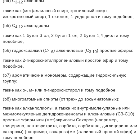
(b4) С
алкенолы:
3-12
такие как (мет)аллиловый спирт, кротиловый спирт,
изокротиловый спирт, 1-октенол, 1-ундеценол и тому подобное,
(b5) С
алкендиолы:
4-12
такие как 1-бутен-3-ол, 2-бутен-1-ол, 2-бутен-1,4-диол и тому
подобное,
(b6) гидроксиалкил (C
) алкениловые (С
) простые эфиры:
1-6
3-10
такие как 2-гидроксиэтилпропениловый простой эфир и тому
подобное,
(b7) ароматические мономеры, содержащие гидроксильную
группу:
такие как о-, м- или п-гидроксистирол и тому подобное,
(b8) многоатомные спирты (от трех- до восьмиатомных):
такие как алканполиолы, а также их внутримолекулярные или
межмолекулярные дегидроконденсаты и алкениловые (С3-С10)
простые эфиры или (мет)акрилаты Сахаров (например,
глицерина, пентаэритрита, сорбита, сорбитана, диглицерина или
сахарозы) (например, сахароза(мет)аллиловый простой эфир) и
тому подобное,