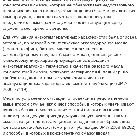
консистентная смазка, которая не обнаруживает недостаточного
пропитывания маслом вследствие падения вязкости при высоких
температурах, и которая сама также характеризуется
продолжительным сроком службы, соответствующим сроку
службы транспортного средства.
Для улучшения низкотемпературных характеристик была описана
методика, по которой в синтетическое углеводородное масло
(поли-α-олефин), базовое масло, относящееся к
сложноэфирному типу, или базовое масло, относящееся к
гликолевому типу, характеризующиеся выдающейся
низкотемпературной текучестью в качестве базового масла
консистентной смазки, включают метакрилатный полимер, но
требуются дополнительные улучшения качества и
эксплуатационных характеристик (смотрите публикацию JP-A-
2006-77119).
Меры по устранению ситуации, описанной в представленном
выше втором случае, включают способы, в которых увеличивают
вязкость базового масла консистентной смазки и включают
полимер или другую присадку, улучшающую вязкость, так что
смазывающая пленка загущается, и подавляется образование
контакта металл/металл (смотрите публикацию JP-A-2008-69282),
и способы, в которых в консистентную смазку вводят