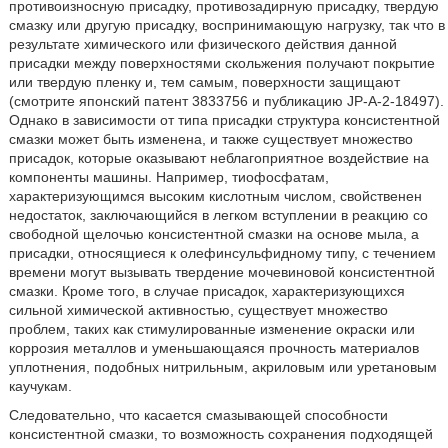
противоизносную присадку, противозадирную присадку, твердую
смазку или другую присадку, воспринимающую нагрузку, так что в
результате химического или физического действия данной
присадки между поверхностями скольжения получают покрытие
или твердую пленку и, тем самым, поверхности защищают
(смотрите японский патент 3833756 и публикацию JP-A-2-18497).
Однако в зависимости от типа присадки структура консистентной
смазки может быть изменена, и также существует множество
присадок, которые оказывают неблагоприятное воздействие на
компоненты машины. Например, тиофосфатам,
характеризующимся высоким кислотным числом, свойственен
недостаток, заключающийся в легком вступлении в реакцию со
свободной щелочью консистентной смазки на основе мыла, а
присадки, относящиеся к олефинсульфидному типу, с течением
времени могут вызывать твердение мочевиновой консистентной
смазки. Кроме того, в случае присадок, характеризующихся
сильной химической активностью, существует множество
проблем, таких как стимулированные изменение окраски или
коррозия металлов и уменьшающаяся прочность материалов
уплотнения, подобных нитрильным, акриловым или уретановым
каучукам.
Следовательно, что касается смазывающей способности
консистентной смазки, то возможность сохранения подходящей