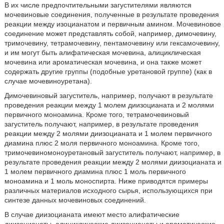
В их числе предпочтительными загустителями являются
мочевиновые соединения, полученные в результате проведения
реакции между изоцианатом и первичным амином. Мочевиновое
соединение может представлять собой, например, димочевину,
тримочевину, тетрамочевину, пентамочевину или гексамочевину,
и им могут быть алифатическая мочевина, алициклическая
мочевина или ароматическая мочевина, и она также может
содержать другие группы (подобные уретановой группе) (как в
случае мочевиноуретана).
Димочевиновый загуститель, например, получают в результате
проведения реакции между 1 молем диизоцианата и 2 молями
первичного моноамина. Кроме того, тетрамочевиновый
загуститель получают, например, в результате проведения
реакции между 2 молями диизоцианата и 1 молем первичного
диамина плюс 2 моля первичного моноамина. Кроме того,
тримочевиномоноуретановый загуститель получают, например, в
результате проведения реакции между 2 молями диизоцианата и
1 молем первичного диамина плюс 1 моль первичного
моноамина и 1 моль моноспирта. Ниже приводятся примеры
различных материалов исходного сырья, использующихся при
синтезе данных мочевиновых соединений.
В случае диизоцианата имеют место алифатические
диизоцианаты, алициклические диизоцианаты и ароматические