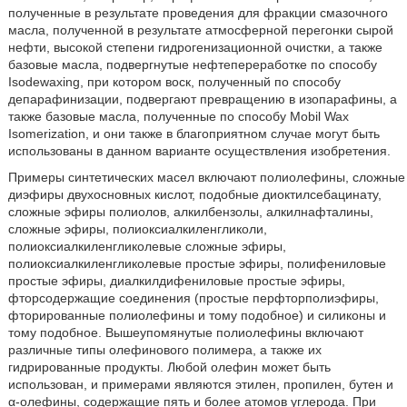
полученные в результате проведения для фракции смазочного
масла, полученной в результате атмосферной перегонки сырой
нефти, высокой степени гидрогенизационной очистки, а также
базовые масла, подвергнутые нефтепереработке по способу
Isodewaxing, при котором воск, полученный по способу
депарафинизации, подвергают превращению в изопарафины, а
также базовые масла, полученные по способу Mobil Wax
Isomerization, и они также в благоприятном случае могут быть
использованы в данном варианте осуществления изобретения.
Примеры синтетических масел включают полиолефины, сложные
диэфиры двухосновных кислот, подобные диоктилсебацинату,
сложные эфиры полиолов, алкилбензолы, алкилнафталины,
сложные эфиры, полиоксиалкиленгликоли,
полиоксиалкиленгликолевые сложные эфиры,
полиоксиалкиленгликолевые простые эфиры, полифениловые
простые эфиры, диалкилдифениловые простые эфиры,
фторсодержащие соединения (простые перфторполиэфиры,
фторированные полиолефины и тому подобное) и силиконы и
тому подобное. Вышеупомянутые полиолефины включают
различные типы олефинового полимера, а также их
гидрированные продукты. Любой олефин может быть
использован, и примерами являются этилен, пропилен, бутен и
α-олефины, содержащие пять и более атомов углерода. При