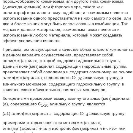
порошкообразного кремнезема или другого типа кремнезема
(диоксида кремния) или фторполимера, такого как
политетрафторэтилен и тому подобное, и возможным является
использование одного представителя из них самого по себе, или
два и более из них могут быть использованы в комбинации. Так
же, как и данных материалов, возможным также является и
использование любого материала, который может создавать
эффект увеличения вязкости.
Присадка, использующаяся в качестве обязательного компонента
в данном варианте осуществления, представляет собой
поли(мет)акрилат, который содержит гидроксильные группы.
Данный поли(мет)акрилат, содержащий гидроксильные группы,
представляет собой сополимер и содержит сомономер на основе
алкил(мет)акрилата, содержащего C
алкильную группу, и
1-20
винильного мономера, содержащего гидроксильную группу, в
качестве своих обязательных составных мономеров.
Конкретными примерами вышеупомянутого алкил(мет)акрилата
(а), содержащего С
алкильную группу, являются
1-20
(a1) алкил(мет)акрилаты, содержащие C
алкильную группу:
1-4
примерами которых являются метил(мет)акрилат,
этил(мет)акрилат, н- или изопропил(мет)акрилат и н-, изо- или