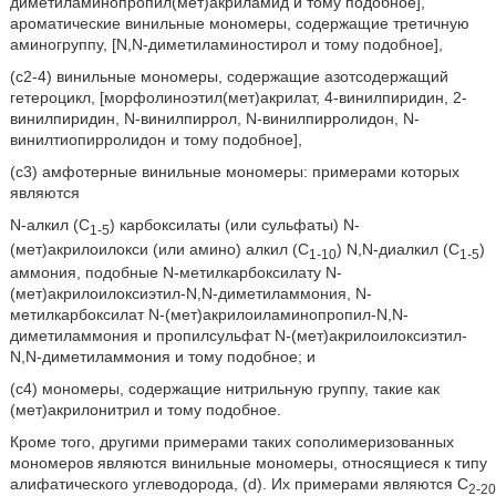
диметиламинопропил(мет)акриламид и тому подобное],
ароматические винильные мономеры, содержащие третичную
аминогруппу, [Ν,Ν-диметиламиностирол и тому подобное],
(с2-4) винильные мономеры, содержащие азотсодержащий
гетероцикл, [морфолиноэтил(мет)акрилат, 4-винилпиридин, 2-
винилпиридин, N-винилпиррол, N-винилпирролидон, N-
винилтиопирролидон и тому подобное],
(с3) амфотерные винильные мономеры: примерами которых
являются
N-алкил (C
) карбоксилаты (или сульфаты) N-
1-5
(мет)акрилоилокси (или амино) алкил (C
) Ν,Ν-диалкил (C
)
1-10
1-5
аммония, подобные N-метилкарбоксилату N-
(мет)акрилоилоксиэтил-N,N-диметиламмония, N-
метилкарбоксилат N-(мет)акрилоиламинопропил-N,N-
диметиламмония и пропилсульфат N-(мет)акрилоилоксиэтил-
N,N-диметиламмония и тому подобное; и
(с4) мономеры, содержащие нитрильную группу, такие как
(мет)акрилонитрил и тому подобное.
Кроме того, другими примерами таких сополимеризованных
мономеров являются винильные мономеры, относящиеся к типу
алифатического углеводорода, (d). Их примерами являются С
2-20