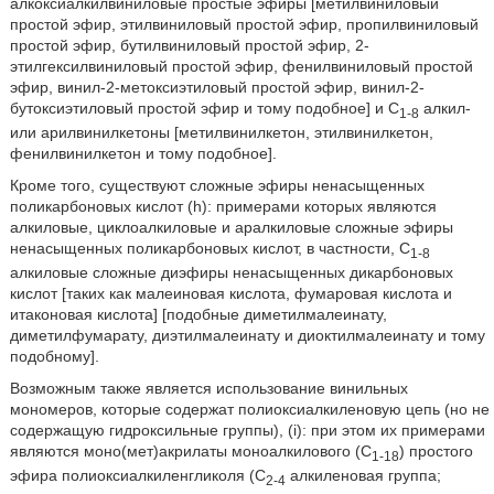
алкоксиалкилвиниловые простые эфиры [метилвиниловый
простой эфир, этилвиниловый простой эфир, пропилвиниловый
простой эфир, бутилвиниловый простой эфир, 2-
этилгексилвиниловый простой эфир, фенилвиниловый простой
эфир, винил-2-метоксиэтиловый простой эфир, винил-2-
бутоксиэтиловый простой эфир и тому подобное] и C
алкил-
1-8
или арилвинилкетоны [метилвинилкетон, этилвинилкетон,
фенилвинилкетон и тому подобное].
Кроме того, существуют сложные эфиры ненасыщенных
поликарбоновых кислот (h): примерами которых являются
алкиловые, циклоалкиловые и аралкиловые сложные эфиры
ненасыщенных поликарбоновых кислот, в частности, C
1-8
алкиловые сложные диэфиры ненасыщенных дикарбоновых
кислот [таких как малеиновая кислота, фумаровая кислота и
итаконовая кислота] [подобные диметилмалеинату,
диметилфумарату, диэтилмалеинату и диоктилмалеинату и тому
подобному].
Возможным также является использование винильных
мономеров, которые содержат полиоксиалкиленовую цепь (но не
содержащую гидроксильные группы), (i): при этом их примерами
являются моно(мет)акрилаты моноалкилового (C
) простого
1-18
эфира полиоксиалкиленгликоля (C
алкиленовая группа;
2-4