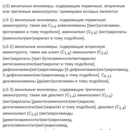
(с2) винильные мономеры, содержащие первичные, вторичные
или третичные аминогруппы: примерами которых являются
(с2-1) винильные мономеры, содержащие первичную
аминогруппу; такие как С
алкениламины [(мет)аллиламин,
3-6
кротиламин и тому подобное], аминоалкил (С
) (мет)акрилаты
2-6
[аминоэтил(мет)акрилат и тому подобное],
(с2-2) винильные мономеры, содержащие вторичную
аминогруппу; такие как алкил (C
) аминоалкил (С
)
1-6
2-6
(мет)акрилаты [трет-бутиламиноэтилметакрилат,
метиламиноэтил(мет)акрилат и тому подобное],
дифениламин(мет)акриламиды [4-дифениламин(мет)акриламид,
2-дифениламин(мет)акриламид и тому подобное], С
6-12
диалкениламины [ди(мет)аллиламин и тому подобное],
(с2-3) винильные мономеры, содержащие третичную
аминогруппу; такие как диалкил (С
) аминоалкил (С
)
1-4
2-6
(мет)акрилаты [диметиламиноэтил(мет)акрилат,
диэтиламиноэтил(мет)акрилат и тому подобное], диалкил (С
)
1-4
аминоалкил (С
) (мет)акриламиды
2-6
[диметиламиноэтил(мет)акриламид,
диэтиламиноэтил(мет)акриламид,