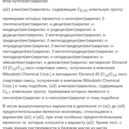
втор-бутил(мет)акрилат,
(а2) алкил(мет)акрилаты, содержащие C
алкильную группу:
8-20
примерами которых являются н-октил(мет)акрилат, 2-
этилгексил(мет)акрилат, н-децил(мет)акрилат, н-
изодецил(мет)акрилат, н-ундецил(мет)акрилат, н-
додецил(мет)акрилат, 2-метилундецил(мет)акрилат, н-
тридецил(мет)акрилат, 2-метилдодецил(мет)акрилат, н-
тетрадецил(мет)акрилат, 2-метилтридецил(мет)акрилат, н-
пентадецил(мет)акрилат, 2-метилтетрадецил(мет)акрилат, н-
гексадецил(мет)акрилат, н-октадецил(мет)акрилат, н-
эйкозил(мет)акрилат, н-докозил(мет)акрилат, метакрилат Dovanol
23 [С
/С
оксо-спиртовая смесь, полученная в компании
12
13
Mitsubishi Chemical Corp.] и метакрилат Dovanol 45 [С
/С
оксо-
13
14
спиртовая смесь, полученная в компании Mitsubishi Chemical
Corp.] и тому подобное, (а3) алкил(мет)акрилаты, содержащие
C
алкильную группу: примерами которых являются н-
5-7
пентил(мет)акрилат и н-гексил(мет)акрилат и тому подобное.
В числе вышеупомянутых вариантов в диапазоне от (a1) до (а3)
предпочтительными являются мономеры, относящиеся к
вариантам (a1) и (а2), при этом особенно предпочтительными
являются те, которые относятся к варианту (а2). Кроме того, с
точки зрения растворимости в базовом масле из числа