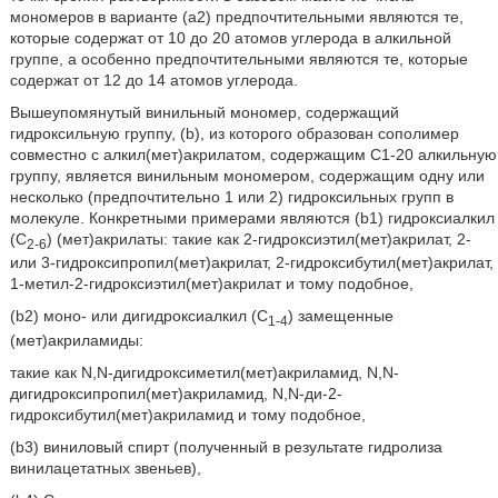
мономеров в варианте (а2) предпочтительными являются те,
которые содержат от 10 до 20 атомов углерода в алкильной
группе, а особенно предпочтительными являются те, которые
содержат от 12 до 14 атомов углерода.
Вышеупомянутый винильный мономер, содержащий
гидроксильную группу, (b), из которого образован сополимер
совместно с алкил(мет)акрилатом, содержащим С1-20 алкильную
группу, является винильным мономером, содержащим одну или
несколько (предпочтительно 1 или 2) гидроксильных групп в
молекуле. Конкретными примерами являются (b1) гидроксиалкил
(С
) (мет)акрилаты: такие как 2-гидроксиэтил(мет)акрилат, 2-
2-6
или 3-гидроксипропил(мет)акрилат, 2-гидроксибутил(мет)акрилат,
1-метил-2-гидроксиэтил(мет)акрилат и тому подобное,
(b2) моно- или дигидроксиалкил (C
) замещенные
1-4
(мет)акриламиды:
такие как N,N-дигидроксиметил(мет)акриламид, Ν,Ν-
дигидроксипропил(мет)акриламид, N,N-ди-2-
гидроксибутил(мет)акриламид и тому подобное,
(b3) виниловый спирт (полученный в результате гидролиза
винилацетатных звеньев),