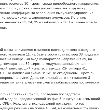
ания, резистор 30 - время спада пилообразного напряжения;
зистор 32 должен иметь достаточный ток и крутизну
ачения коэффициента заполнения импульсов управления,
ение коэффициента заполнения импульсов. Источник
 элементах 33, 34, 35 и стабилитрон 36. Величина тока I
CT
ению:
й связи, снимаемое с нижнего плеча делителя выходного
ого усилителя 11, на базу второго транзистора 38 подается
пает на инверсный вход компаратора напряжения 39, на
ода компаратора 39 широтно-модулированный сигнал
роткий запускающий импульс с выхода RS-триггера 41,
г. 1. По логической схеме "ИЛИ" 18 объединены широтно-
стороны нагрузки. Дополнительный источник питания 3
ивает питание элементов схемы стабилизатора постоянного
ого напряжения (фиг. 2) проведена посредством
ой модели, представленной на фиг. 3, и натурных испытаний
ОКБ». Результаты исследований показали, что ток
 ждущем режиме - не более 4,5 мА, максимальный ток утечки