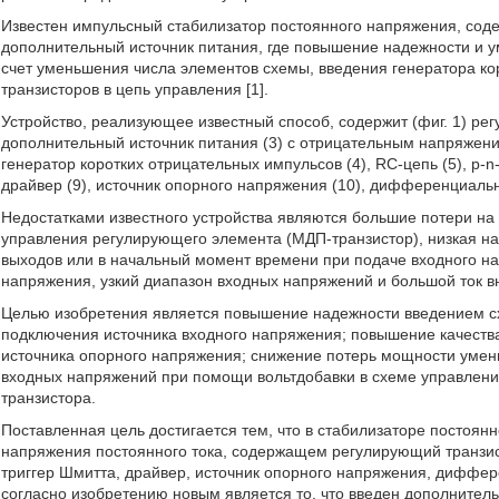
Известен импульсный стабилизатор постоянного напряжения, сод
дополнительный источник питания, где повышение надежности и у
счет уменьшения числа элементов схемы, введения генератора ко
транзисторов в цепь управления [1].
Устройство, реализующее известный способ, содержит (фиг. 1) ре
дополнительный источник питания (3) с отрицательным напряжени
генератор коротких отрицательных импульсов (4), RC-цепь (5), р-n-
драйвер (9), источник опорного напряжения (10), дифференциальн
Недостатками известного устройства являются большие потери на
управления регулирующего элемента (МДП-транзистор), низкая на
выходов или в начальный момент времени при подаче входного на
напряжения, узкий диапазон входных напряжений и большой ток в
Целью изобретения является повышение надежности введением сх
подключения источника входного напряжения; повышение качеств
источника опорного напряжения; снижение потерь мощности умен
входных напряжений при помощи вольтдобавки в схеме управлени
транзистора.
Поставленная цель достигается тем, что в стабилизаторе постоян
напряжения постоянного тока, содержащем регулирующий транзис
триггер Шмитта, драйвер, источник опорного напряжения, диффе
согласно изобретению новым является то, что введен дополнител