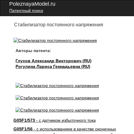
PoleznayaModel.ru
Патентный поиск
Стабилизатор постоянного напряжения
Авторы патента:
Глухов Александр Викторович (RU)
Рогулина Лариса Геннадьевна (RU)
G05F1/573
- с датчиком избыточного тока
G05F1/56
- с использованием в качестве оконечных