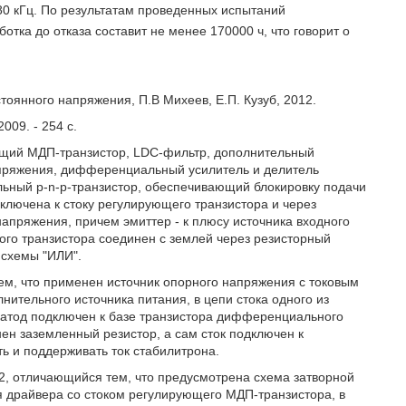
80 кГц. По результатам проведенных испытаний
ботка до отказа составит не менее 170000 ч, что говорит о
оянного напряжения, П.В Михеев, Е.П. Кузуб, 2012.
09. - 254 с.
ющий МДП-транзистор, LDC-фильтр, дополнительный
напряжения, дифференциальный усилитель и делитель
льный p-n-р-транзистор, обеспечивающий блокировку подачи
ключена к стоку регулирующего транзистора и через
напряжения, причем эмиттер - к плюсу источника входного
ого транзистора соединен с землей через резисторный
 схемы "ИЛИ".
ем, что применен источник опорного напряжения с токовым
нительного источника питания, в цепи стока одного из
 катод подключен к базе транзистора дифференциального
нен заземленный резистор, а сам сток подключен к
ь и поддерживать ток стабилитрона.
 2, отличающийся тем, что предусмотрена схема затворной
 драйвера со стоком регулирующего МДП-транзистора, в