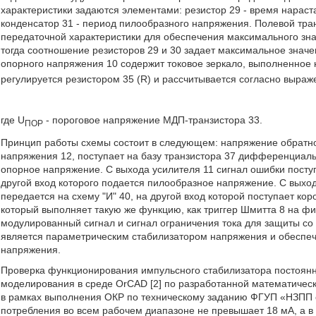
характеристики задаются элементами: резистор 29 - время нараст
конденсатор 31 - период пилообразного напряжения. Полевой тран
передаточной характеристики для обеспечения максимального зн
тогда соотношение резисторов 29 и 30 задает максимальное знач
опорного напряжения 10 содержит токовое зеркало, выполненное на
регулируется резистором 35 (R) и рассчитывается согласно выраж
где U
- пороговое напряжение МДП-транзистора 33.
ПОР
Принцип работы схемы состоит в следующем: напряжение обратно
напряжения 12, поступает на базу транзистора 37 дифференциальн
опорное напряжение. С выхода усилителя 11 сигнал ошибки посту
другой вход которого подается пилообразное напряжение. С вых
передается на схему "И" 40, на другой вход которой поступает ко
который выполняет такую же функцию, как триггер Шмитта 8 на фи
модулированный сигнал и сигнал ограничения тока для защиты со 
является параметрическим стабилизатором напряжения и обеспеч
напряжения.
Проверка функционирования импульсного стабилизатора постоянн
моделирования в среде OrCAD [2] по разработанной математическ
в рамках выполнения ОКР по техническому заданию ФГУП «НЗПП с 
потребления во всем рабочем диапазоне не превышает 18 мА, а в