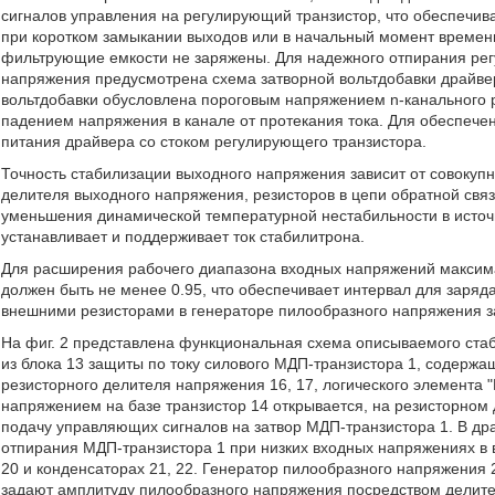
сигналов управления на регулирующий транзистор, что обеспечива
при коротком замыкании выходов или в начальный момент времен
фильтрующие емкости не заряжены. Для надежного отпирания рег
напряжения предусмотрена схема затворной вольтдобавки драйвер
вольтдобавки обусловлена пороговым напряжением n-канального р
падением напряжения в канале от протекания тока. Для обеспече
питания драйвера со стоком регулирующего транзистора.
Точность стабилизации выходного напряжения зависит от совокуп
делителя выходного напряжения, резисторов в цепи обратной свя
уменьшения динамической температурной нестабильности в источн
устанавливает и поддерживает ток стабилитрона.
Для расширения рабочего диапазона входных напряжений макси
должен быть не менее 0.95, что обеспечивает интервал для заря
внешними резисторами в генераторе пилообразного напряжения 
На фиг. 2 представлена функциональная схема описываемого стаб
из блока 13 защиты по току силового МДП-транзистора 1, содержащ
резисторного делителя напряжения 16, 17, логического элемента 
напряжением на базе транзистор 14 открывается, на резисторном 
подачу управляющих сигналов на затвор МДП-транзистора 1. В др
отпирания МДП-транзистора 1 при низких входных напряжениях в 
20 и конденсаторах 21, 22. Генератор пилообразного напряжения
задают амплитуду пилообразного напряжения посредством делите