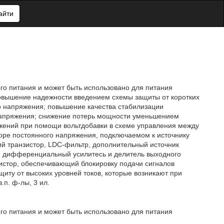
айти
го питания и может быть использовано для питания
 повышение надежности введением схемы защиты от коротких
о напряжения; повышение качества стабилизации
напряжения; снижение потерь мощности уменьшением
жений при помощи вольтдобавки в схеме управления между
оре постоянного напряжения, подключаемом к источнику
й транзистор, LDC-фильтр, дополнительный источник
я, дифференциальный усилитесь и делитель выходного
истор, обеспечивающий блокировку подачи сигналов
щиту от высоких уровней токов, которые возникают при
п. ф-лы, 3 ил.
го питания и может быть использовано для питания