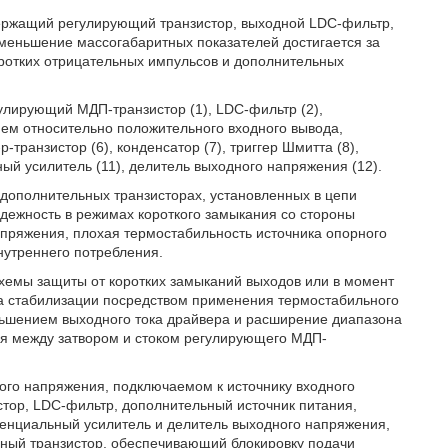
ержащий регулирующий транзистор, выходной LDC-фильтр,
меньшение массогабаритных показателей достигается за
ротких отрицательных импульсов и дополнительных
гулирующий МДП-транзистор (1), LDC-фильтр (2),
ем относительно положительного входного вывода,
р-транзистор (6), конденсатор (7), триггер Шмитта (8),
ый усилитель (11), делитель выходного напряжения (12).
 дополнительных транзисторах, установленных в цепи
дежность в режимах короткого замыкания со стороны
пряжения, плохая термостабильность источника опорного
нутреннего потребления.
емы защиты от коротких замыканий выходов или в момент
а стабилизации посредством применения термостабильного
ьшением выходного тока драйвера и расширение диапазона
я между затвором и стоком регулирующего МДП-
ного напряжения, подключаемом к источнику входного
тор, LDC-фильтр, дополнительный источник питания,
ренциальный усилитель и делитель выходного напряжения,
ьный транзистор, обеспечивающий блокировку подачи