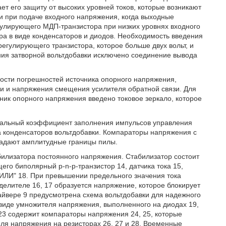
ет его защиту от высоких уровней токов, которые возникают
и при подаче входного напряжения, когда выходные
улирующего МДП-транзистора при низких уровнях входного
а в виде конденсаторов и диодов. Необходимость введения
егулирующего транзистора, которое больше двух вольт, и
ния затворной вольтдобавки исключено соединение вывода
ности погрешностей источника опорного напряжения,
зи и напряжения смещения усилителя обратной связи. Для
ик опорного напряжения введено токовое зеркало, которое
мальный коэффициент заполнения импульсов управления
да конденсаторов вольтдобавки. Компараторы напряжения с
задают амплитудные границы пилы.
илизатора постоянного напряжения. Стабилизатор состоит
его биполярный р-n-р-транзистор 14, датчика тока 15,
"ИЛИ" 18. При превышении предельного значения тока
делителе 16, 17 образуется напряжение, которое блокирует
айвере 9 предусмотрена схема вольтдобавки для надежного
виде умножителя напряжения, выполненного на диодах 19,
 23 содержит компараторы напряжения 24, 25, которые
ля напряжения на резисторах 26, 27 и 28. Временные