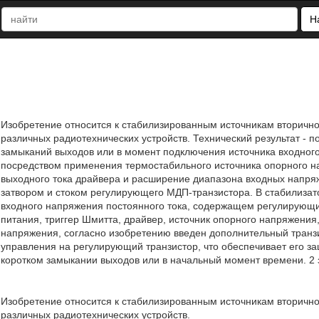
Н
Изобретение относится к стабилизированным источникам вторично
различных радиотехнических устройств. Технический результат -
замыканий выходов или в момент подключения источника входног
посредством применения термостабильного источника опорного 
выходного тока драйвера и расширение диапазона входных напря
затвором и стоком регулирующего МДП-транзистора. В стабилизат
входного напряжения постоянного тока, содержащем регулирующи
питания, триггер Шмитта, драйвер, источник опорного напряжени
напряжения, согласно изобретению введен дополнительный транз
управления на регулирующий транзистор, что обеспечивает его за
коротком замыкании выходов или в начальный момент времени. 2 з.
Изобретение относится к стабилизированным источникам вторично
различных радиотехнических устройств.