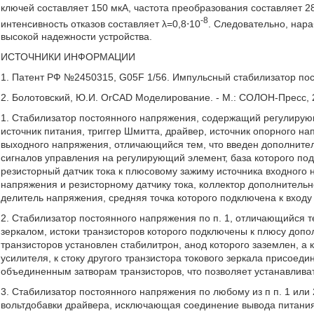
ключей составляет 150 мкА, частота преобразования составляет 2
-8
интенсивность отказов составляет λ=0,8⋅10
. Следовательно, нара
высокой надежности устройства.
ИСТОЧНИКИ ИНФОРМАЦИИ
1. Патент РФ №2450315, G05F 1/56. Импульсный стабилизатор пост
2. Болотовский, Ю.И. OrCAD Моделирование. - М.: СОЛОН-Пресс, 20
1. Стабилизатор постоянного напряжения, содержащий регулиру
источник питания, триггер Шмитта, драйвер, источник опорного 
выходного напряжения, отличающийся тем, что введен дополните
сигналов управления на регулирующий элемент, база которого под
резисторный датчик тока к плюсовому зажиму источника входного 
напряжения и резисторному датчику тока, коллектор дополнительн
делитель напряжения, средняя точка которого подключена к входу
2. Стабилизатор постоянного напряжения по п. 1, отличающийся т
зеркалом, истоки транзисторов которого подключены к плюсу допол
транзисторов установлен стабилитрон, анод которого заземлен, а
усилителя, к стоку другого транзистора токового зеркала присоеди
объединенным затворам транзисторов, что позволяет устанавливат
3. Стабилизатор постоянного напряжения по любому из п п. 1 или
вольтдобавки драйвера, исключающая соединение вывода питания