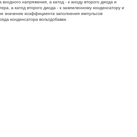
 входного напряжения, а катод - к аноду второго диода и
гера, а катод второго диода - к заземленному конденсатору и
ное значение коэффициента заполнения импульсов
ряда конденсатора вольтдобавки.