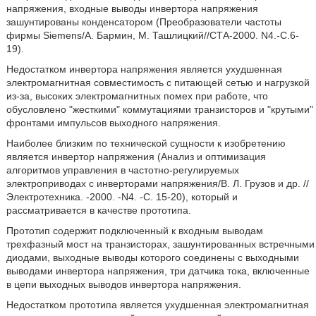
напряжения, входные выводы инвертора напряжения
зашунтированы конденсатором (Преобразователи частоты
фирмы Siemens/А. Бармин, М. Ташлицкий//СТА-2000. N4.-C.6-
19).
Недостатком инвертора напряжения является ухудшенная
электромагнитная совместимость с питающей сетью и нагрузкой
из-за, высоких электромагнитных помех при работе, что
обусловлено "жесткими" коммутациями транзисторов и "крутыми"
фронтами импульсов выходного напряжения.
Наиболее близким по технической сущности к изобретению
является инвертор напряжения (Анализ и оптимизация
алгоритмов управления в частотно-регулируемых
электроприводах с инверторами напряжения/В. Л. Грузов и др. //
Электротехника. -2000. -N4. -С. 15-20), который и
рассматривается в качестве прототипа.
Прототип содержит подключенный к входным выводам
трехфазный мост на транзисторах, зашунтированных встречными
диодами, выходные выводы которого соединены с выходными
выводами инвертора напряжения, три датчика тока, включенные
в цепи выходных выводов инвертора напряжения.
Недостатком прототипа является ухудшенная электромагнитная