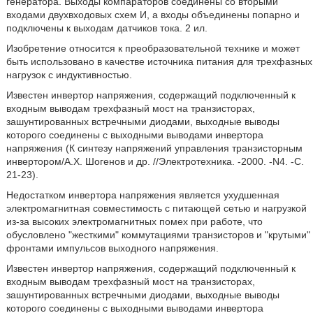
генератора. Выходы компараторов соединены со вторыми
входами двухвходовых схем И, а входы объединены попарно и
подключены к выходам датчиков тока. 2 ил.
Изобретение относится к преобразовательной технике и может
быть использовано в качестве источника питания для трехфазных
нагрузок с индуктивностью.
Известен инвертор напряжения, содержащий подключенный к
входным выводам трехфазный мост на транзисторах,
зашунтированных встречными диодами, выходные выводы
которого соединены с выходными выводами инвертора
напряжения (К синтезу напряжений управления транзисторным
инвертором/А.X. Шогенов и др. //Электротехника. -2000. -N4. -С.
21-23).
Недостатком инвертора напряжения является ухудшенная
электромагнитная совместимость с питающей сетью и нагрузкой
из-за высоких электромагнитных помех при работе, что
обусловлено "жесткими" коммутациями транзисторов и "крутыми"
фронтами импульсов выходного напряжения.
Известен инвертор напряжения, содержащий подключенный к
входным выводам трехфазный мост на транзисторах,
зашунтированных встречными диодами, выходные выводы
которого соединены с выходными выводами инвертора