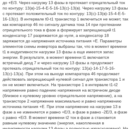
до +Е/3. Через нагрузку 13 фазы в протекает отрицательный ток
по контуру: 13(в)-15-4-Е-5-16-13(с)-13(в). Через нагрузку 13 фазы
с протекает положительный ток по контуру: 13(с)-13(в)-15-4-Е-5-
16-13(с). В интервале t0-t1 транзистор 1 включиться не может, так
как компаратор 46 по сигналу датчика тока 14 при протекании
отрицательного тока в фазе а формирует запрещающий t1
конденсатор 17 разряжается до нуля, а конденсатор 18
заряжается до напряжения источника питания +Е. Параметры
элементов схемы инвертора выбраны так, что в момент времени
t1 в индуктивности нагрузки 13 фазы а еще имеется запас
энергии. В результате, в момент времени t1 включается
встречный диод 7 и через нагрузку 13 фазы а продолжает
протекать отрицательный ток по контуру: 13(а)-14-17-5-16-
13(с)-13(а). При этом на выходе компаратора 46 продолжает
действовать запрещающий нулевой сигнал для транзистора 1 и
он не может включиться. На транзисторе 1 в интервале t1-t2
напряжение равно падению напряжения на встречном диоде
(близкое к нулевому уровню отрицательное напряжение), а на
транзисторе 2 напряжение максимально и равно напряжению
источника питания +Е. При этом напряжение на нагрузке 13 в
фазе а не изменяется и равно +Е/3, в фазе в равно -2Е/3, в фазе
с равно +Е/3. В момент времени t2 ток в фазе а становится
равным нулевому значению (энергия, накопленная в
индуктивности нагрузки 13 фазы а полностью израсходована). На