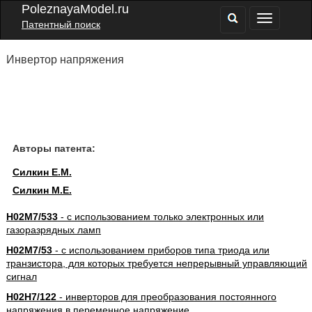
PoleznayaModel.ru
Патентный поиск
Инвертор напряжения
Авторы патента:
Силкин Е.М.
Силкин М.Е.
H02M7/533
- с использованием только электронных или
газоразрядных ламп
H02M7/53
- с использованием приборов типа триода или
транзистора, для которых требуется непрерывный управляющий
сигнал
H02H7/122
- инверторов для преобразования постоянного
напряжения в переменное напряжение