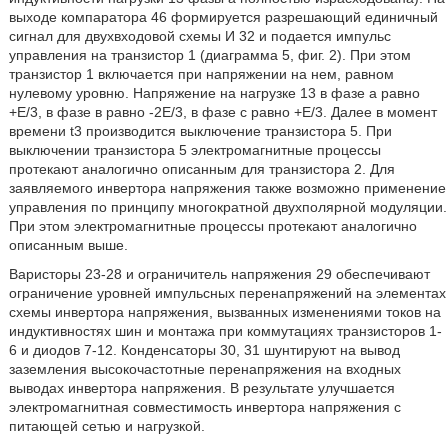
выходе компаратора 46 формируется разрешающий единичный
сигнал для двухвходовой схемы И 32 и подается импульс
управления на транзистор 1 (диаграмма 5, фиг. 2). При этом
транзистор 1 включается при напряжении на нем, равном
нулевому уровню. Напряжение на нагрузке 13 в фазе а равно
+Е/3, в фазе в равно -2Е/3, в фазе с равно +Е/3. Далее в момент
времени t3 производится выключение транзистора 5. При
выключении транзистора 5 электромагнитные процессы
протекают аналогично описанным для транзистора 2. Для
заявляемого инвертора напряжения также возможно применение
управления по принципу многократной двухполярной модуляции.
При этом электромагнитные процессы протекают аналогично
описанным выше.
Варисторы 23-28 и ограничитель напряжения 29 обеспечивают
ограничение уровней импульсных перенапряжений на элементах
схемы инвертора напряжения, вызванных изменениями токов на
индуктивностях шин и монтажа при коммутациях транзисторов 1-
6 и диодов 7-12. Конденсаторы 30, 31 шунтируют на вывод
заземления высокочастотные перенапряжения на входных
выводах инвертора напряжения. В результате улучшается
электромагнитная совместимость инвертора напряжения с
питающей сетью и нагрузкой.