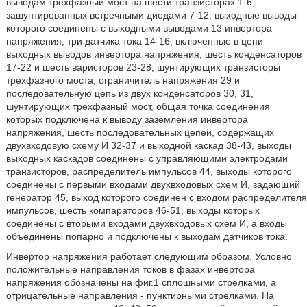
выводам трехфазный мост на шести транзисторах 1-6,
зашунтированных встречными диодами 7-12, выходные выводы
которого соединены с выходными выводами 13 инвертора
напряжения, три датчика тока 14-16, включенные в цепи
выходных выводов инвертора напряжения, шесть конденсаторов
17-22 и шесть варисторов 23-28, шунтирующих транзисторы
трехфазного моста, ограничитель напряжения 29 и
последовательную цепь из двух конденсаторов 30, 31,
шунтирующих трехфазный мост, общая точка соединения
которых подключена к выводу заземления инвертора
напряжения, шесть последовательных цепей, содержащих
двухвходовую схему И 32-37 и выходной каскад 38-43, выходы
выходных каскадов соединены с управляющими электродами
транзисторов, распределитель импульсов 44, выходы которого
соединены с первыми входами двухвходовых схем И, задающий
генератор 45, выход которого соединен с входом распределителя
импульсов, шесть компараторов 46-51, выходы которых
соединены с вторыми входами двухвходовых схем И, а входы
объединены попарно и подключены к выходам датчиков тока.
Инвертор напряжения работает следующим образом. Условно
положительные направления токов в фазах инвертора
напряжения обозначены на фиг.1 сплошными стрелками, а
отрицательные направления - пунктирными стрелками. На