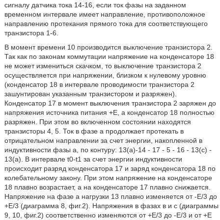
сигналу датчика тока 14-16, если ток фазы на заданном
временном интервале имеет направление, противоположное
направлению протекания прямого тока для соответствующего
транзистора 1-6.
В момент времени 10 производится выключение транзистора 2.
Так как по законам коммутации напряжение на конденсаторе 18
не может измениться скачком, то выключение транзистора 2
осуществляется при напряжении, близком к нулевому уровню
(конденсатор 18 в интервале проводимости транзистора 2
зашунтирован указанным транзистором и разряжен).
Конденсатор 17 в момент выключения транзистора 2 заряжен до
напряжения источника питания +Е, а конденсатор 18 полностью
разряжен. При этом во включенном состоянии находятся
транзисторы 4, 5. Ток в фазе а продолжает протекать в
отрицательном направлении за счет энергии, накопленной в
индуктивности фазы а, по контуру: 13(а)-14 - 17 - 5 - 16 - 13(с) -
13(а). В интервале t0-t1 за счет энергии индуктивности
происходит разряд конденсатора 17 и заряд конденсатора 18 по
колебательному закону. При этом напряжение на конденсаторе
18 плавно возрастает, а на конденсаторе 17 плавно снижается.
Напряжение на фазе а нагрузки 13 плавно изменяется от -Е/3 до
+Е/3 (диаграмма 8, фиг.2). Напряжения в фазах в и с (диаграммы
9, 10, фиг.2) соответственно изменяются от +Е/3 до -Е/3 и от +Е