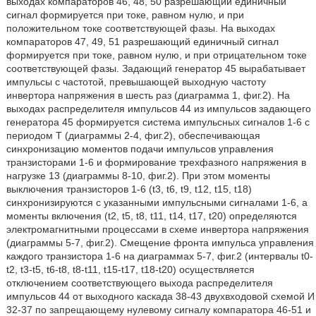
выходах компараторов 46, 48, 50 разрешающий единичный
сигнал формируется при токе, равном нулю, и при
положительном токе соответствующей фазы. На выходах
компараторов 47, 49, 51 разрешающий единичный сигнал
формируется при токе, равном нулю, и при отрицательном токе
соответствующей фазы. Задающий генератор 45 вырабатывает
импульсы с частотой, превышающей выходную частоту
инвертора напряжения в шесть раз (диаграмма 1, фиг.2). На
выходах распределителя импульсов 44 из импульсов задающего
генератора 45 формируется система импульсных сигналов 1-6 с
периодом Т (диаграммы 2-4, фиг.2), обеспечивающая
синхронизацию моментов подачи импульсов управления
транзисторами 1-6 и формирование трехфазного напряжения в
нагрузке 13 (диаграммы 8-10, фиг.2). При этом моменты
выключения транзисторов 1-6 (t3, t6, t9, t12, t15, t18)
синхронизируются с указанными импульсными сигналами 1-6, а
моменты включения (t2, t5, t8, t11, t14, t17, t20) определяются
электромагнитными процессами в схеме инвертора напряжения
(диаграммы 5-7, фиг.2). Смещение фронта импульса управления
каждого транзистора 1-6 на диаграммах 5-7, фиг.2 (интервалы t0-
t2, t3-t5, t6-t8, t8-t11, t15-t17, t18-t20) осуществляется
отключением соответствующего выхода распределителя
импульсов 44 от выходного каскада 38-43 двухвходовой схемой И
32-37 по запрещающему нулевому сигналу компаратора 46-51 и