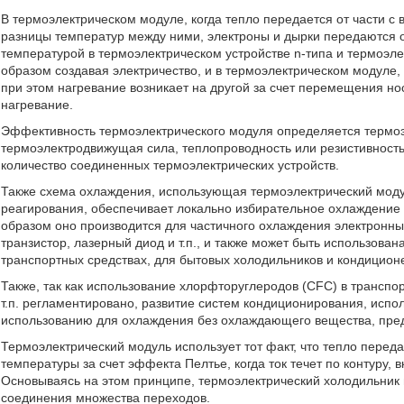
В термоэлектрическом модуле, когда тепло передается от части с 
разницы температур между ними, электроны и дырки передаются от
температурой в термоэлектрическом устройстве n-типа и термоэлек
образом создавая электричество, и в термоэлектрическом модуле, к
при этом нагревание возникает на другой за счет перемещения н
нагревание.
Эффективность термоэлектрического модуля определяется термоэ
термоэлектродвижущая сила, теплопроводность или резистивность
количество соединенных термоэлектрических устройств.
Также схема охлаждения, использующая термоэлектрический модул
реагирования, обеспечивает локально избирательное охлаждение 
образом оно производится для частичного охлаждения электронн
транзистор, лазерный диод и т.п., и также может быть использов
транспортных средствах, для бытовых холодильников и кондиционер
Также, так как использование хлорфторуглеродов (CFC) в транспо
т.п. регламентировано, развитие систем кондиционирования, исп
использованию для охлаждения без охлаждающего вещества, пре
Термоэлектрический модуль использует тот факт, что тепло переда
температуры за счет эффекта Пелтье, когда ток течет по контур
Основываясь на этом принципе, термоэлектрический холодильник 
соединения множества переходов.