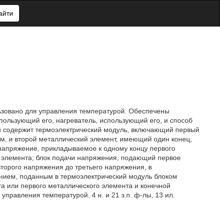
айти
льзовано для управления температурой. Обеспечены
пользующий его, нагреватель, использующий его, и способ
й содержит термоэлектрический модуль, включающий первый
ом, и второй металлический элемент, имеющий один конец,
напряжение, прикладываемое к одному концу первого
о элемента; блок подачи напряжения, подающий первое
орого напряжения до третьего напряжения, в
нием, поданным в термоэлектрический модуль блоком
а или первого металлического элемента и конечной
правления температурой. 4 н. и 21 з.п. ф-лы, 13 ил.