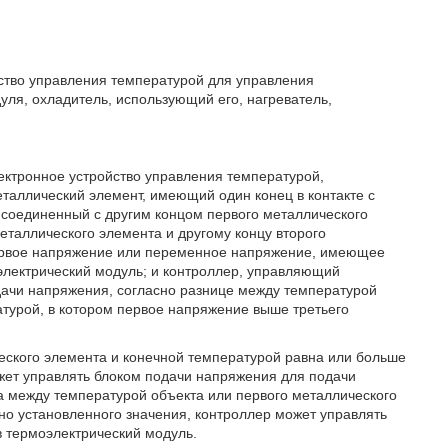
ство управления температурой для управления
уля, охладитель, использующий его, нагреватель,
ектронное устройство управления температурой,
аллический элемент, имеющий один конец в контакте с
 соединенный с другим концом первого металлического
еталлического элемента и другому концу второго
ервое напряжение или переменное напряжение, имеющее
оэлектрический модуль; и контроллер, управляющий
ачи напряжения, согласно разнице между температурой
атурой, в котором первое напряжение выше третьего
еского элемента и конечной температурой равна или больше
жет управлять блоком подачи напряжения для подачи
ца между температурой объекта или первого металлического
о установленного значения, контроллер может управлять
 термоэлектрический модуль.