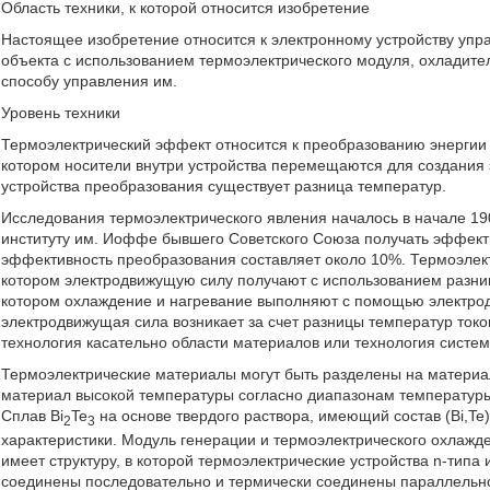
Область техники, к которой относится изобретение
Настоящее изобретение относится к электронному устройству уп
объекта с использованием термоэлектрического модуля, охладите
способу управления им.
Уровень техники
Термоэлектрический эффект относится к преобразованию энергии 
котором носители внутри устройства перемещаются для создания
устройства преобразования существует разница температур.
Исследования термоэлектрического явления началось в начале 190
институту им. Иоффе бывшего Советского Союза получать эффект
эффективность преобразования составляет около 10%. Термоэлек
котором электродвижущую силу получают с использованием разни
котором охлаждение и нагревание выполняют с помощью электро
электродвижущая сила возникает за счет разницы температур ток
технология касательно области материалов или технология систе
Термоэлектрические материалы могут быть разделены на материа
материал высокой температуры согласно диапазонам температуры
Сплав Bi
Te
на основе твердого раствора, имеющий состав (Bi,Te
2
3
характеристики. Модуль генерации и термоэлектрического охлажд
имеет структуру, в которой термоэлектрические устройства n-типа 
соединены последовательно и термически соединены параллельн