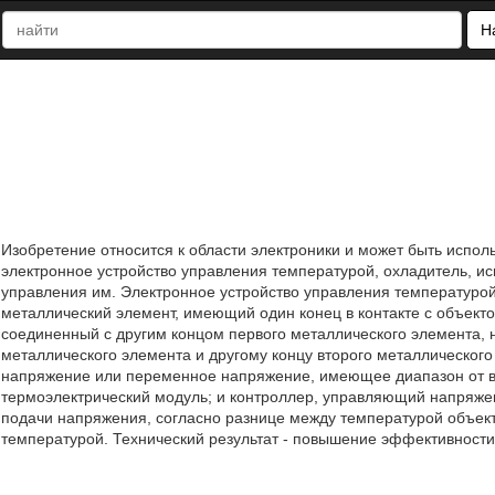
Н
Изобретение относится к области электроники и может быть испо
электронное устройство управления температурой, охладитель, ис
управления им. Электронное устройство управления температуро
металлический элемент, имеющий один конец в контакте с объект
соединенный с другим концом первого металлического элемента, 
металлического элемента и другому концу второго металлическог
напряжение или переменное напряжение, имеющее диапазон от вт
термоэлектрический модуль; и контроллер, управляющий напряже
подачи напряжения, согласно разнице между температурой объект
температурой. Технический результат - повышение эффективности у