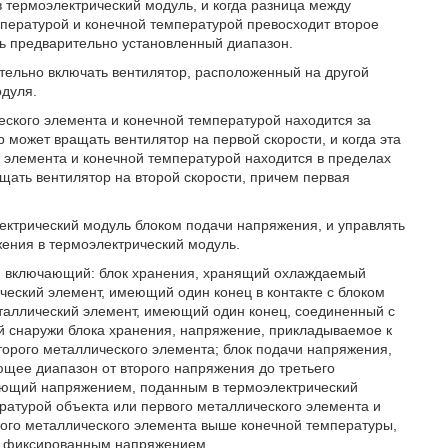
термоэлектрический модуль, и когда разница между
пературой и конечной температурой превосходит второе
ть предварительно установленный диапазон.
тельно включать вентилятор, расположенный на другой
одуля.
еского элемента и конечной температурой находится за
может вращать вентилятор на первой скорости, и когда эта
 элемента и конечной температурой находится в пределах
щать вентилятор на второй скорости, причем первая
ектрический модуль блоком подачи напряжения, и управлять
ения в термоэлектрический модуль.
ь, включающий: блок хранения, хранящий охлаждаемый
еский элемент, имеющий один конец в контакте с блоком
таллический элемент, имеющий один конец, соединенный с
й снаружи блока хранения, напряжение, прикладываемое к
торого металлического элемента; блок подачи напряжения,
ее диапазон от второго напряжения до третьего
ляющий напряжением, поданным в термоэлектрический
ратурой объекта или первого металлического элемента и
рвого металлического элемента выше конечной температуры,
я фиксированным напряжением.