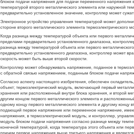
блоком подачи напряжения для подачи переменного напряжения в 
температурой второго металлического элемента или наружной тем
предварительно установленное значение, контроллер может сужа
Электронное устройство управления температурой может дополни
стороне второго металлического элемента термоэлектрического м
Когда разница между температурой объекта или первого металлич
пределами предварительно установленного диапазона, контроллер 
разница между температурой объекта или первого металлического
предварительно установленного диапазона, контроллер может вра
скорость может быть выше второй скорости.
Контроллер может обнаруживать напряжение, поданное в термоэл
с обратной связью напряжением, поданным блоком подачи напряж
Согласно аспекту настоящего изобретения, обеспечен охладител
объект; термоэлектрический модуль, включающий первый металлич
хранения или расположенный внутри блока хранения, и второй ме
другим концом первого металлического элемента и расположенны
одному концу первого металлического элемента и другому концу в
подающий первое напряжение или переменное напряжение, имеющ
напряжения, в термоэлектрический модуль; и контроллер, управ
модуль блоком подачи напряжения согласно разнице между темпе
конечной температурой, когда температура этого объекта или пе
причем первое напряжения выше третьего напряжения и являетс