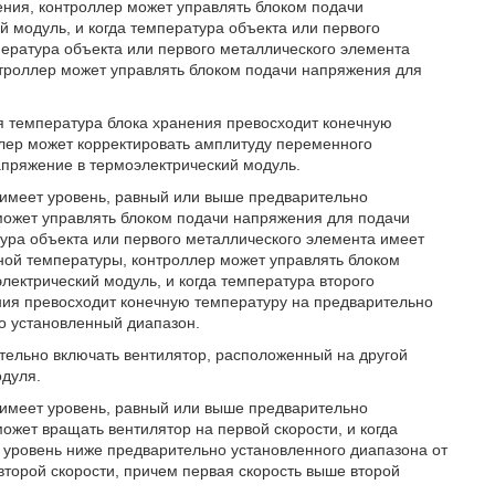
ения, контроллер может управлять блоком подачи
 модуль, и когда температура объекта или первого
пература объекта или первого металлического элемента
нтроллер может управлять блоком подачи напряжения для
я температура блока хранения превосходит конечную
ллер может корректировать амплитуду переменного
апряжение в термоэлектрический модуль.
 имеет уровень, равный или выше предварительно
может управлять блоком подачи напряжения для подачи
тура объекта или первого металлического элемента имеет
ной температуры, контроллер может управлять блоком
ектрический модуль, и когда температура второго
ния превосходит конечную температуру на предварительно
о установленный диапазон.
тельно включать вентилятор, расположенный на другой
одуля.
 имеет уровень, равный или выше предварительно
ожет вращать вентилятор на первой скорости, и когда
 уровень ниже предварительно установленного диапазона от
второй скорости, причем первая скорость выше второй