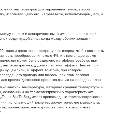
равления температурой для управления температурой
лю, использующему его, нагревателю, использующему его, и
между теплом и электричеством, а именно явлению, при
 электродвижущей силы, когда между обоими концами
0 годов и достаточно продвинулось вперед, чтобы позволить
ивность преобразования около 4%, и в настоящее время
тричество может быть разделено на эффект Зеебека, при
ц температуры между двумя частями, эффект Пелтье, при
движущей силы, и эффект Томсона, при котором
опроводящего провода или полосы, при этом базовая
м для производственного процесса вышла на передний план.
л комнатной температуры, материал средней температуры и
, основанным на термоэлектрических характеристиках.
)
Te
, и Bi
(Te,Se)
имеет превосходные термоэлектрические
2
3
2
3
ения, использующий такие термоэлектрические материалы,
и термоэлектрические устройства р-типа электрически
о.