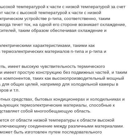
высокой температурой к части с низкой температурой за счет
 части с высокой температурой к части с низкой
трическом устройстве р-типа, соответственно, таким
огда течет ток, на одной его стороне возникает охлаждение,
осителей, таким образом обеспечивая охлаждение и
лектрическими характеристиками, такими как
 термоэлектрических материалов n-типа и р-типа и
ь, имеет высокую чувствительность термического
и имеет простую конструкцию без подвижных частей, и таким
ых компонентов, таких как высокопроизводительный мощный
ана для общих целей, например для холодильной камеры в
ов и т.п.
ртных средствах, бытовых кондиционерах и холодильниках и
ользующих термоэлектрические материалы, способные к
дставляет собой многообещающую область.
ется от области низкой температуры к области высокой
у, включающему соединение между различными материалами.
может быть изготовлен путем последовательного