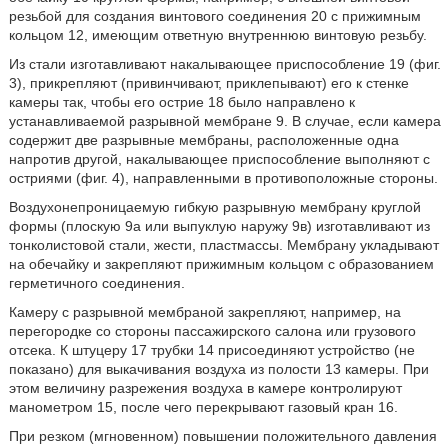
резьбой для создания винтового соединения 20 с прижимным
кольцом 12, имеющим ответную внутреннюю винтовую резьбу.
Из стали изготавливают накалывающее приспособление 19 (фиг.
3), прикрепляют (привинчивают, приклепывают) его к стенке
камеры так, чтобы его острие 18 было направлено к
устанавливаемой разрывной мембране 9. В случае, если камера
содержит две разрывные мембраны, расположенные одна
напротив другой, накалывающее приспособление выполняют с
остриями (фиг. 4), направленными в противоположные стороны.
Воздухонепроницаемую гибкую разрывную мембрану круглой
формы (плоскую 9а или выпуклую наружу 9в) изготавливают из
тонколистовой стали, жести, пластмассы. Мембрану укладывают
на обечайку и закрепляют прижимным кольцом с образованием
герметичного соединения.
Камеру с разрывной мембраной закрепляют, например, на
перегородке со стороны пассажирского салона или грузового
отсека. К штуцеру 17 трубки 14 присоединяют устройство (не
показано) для выкачивания воздуха из полости 13 камеры. При
этом величину разрежения воздуха в камере контролируют
манометром 15, после чего перекрывают газовый кран 16.
При резком (мгновенном) повышении положительного давления