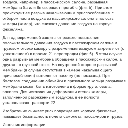
воздуха, например, в пассажирском салоне, разрывная
мембрана 9а или 9в свершает прогиб с (фиг. 5). При этом
происходит ее разрыв накалывающим приспособлением с
отбором части воздуха из пассажирского салона в полость
камеры (камер), что снижает давление воздуха на корпус
фюзеляжа.
Для одновременной защиты от резкого повышения
положительного давления воздуха в пассажирском салоне и
грузовом отсеке камеру с разреженным воздухом закрепляют (с
уплотнением) в проеме 21 перегородки (фиг. 6). В этом случае
одна разрывная мембрана обращена в пассажирский салон, а
другая - в грузовой отсек. На внутренней стороне разрывной
мембраны (в случае отсутствия в камере накалывающего
приспособления) выполняют насечку (не показана). При
болтовом соединении обечайки и прижимного кольца разрывная
мембрана может быть изготовлена в форме круга, овала,
эллипса. Для исключения деформации стенок камеры,
заполненной разреженным воздухом, в ее полости
устанавливают распорки 22.
Изобретение снижает риск повреждения корпуса фюзеляжа,
повышает безопасность полета самолета, пассажиров и грузов.
Источник информации