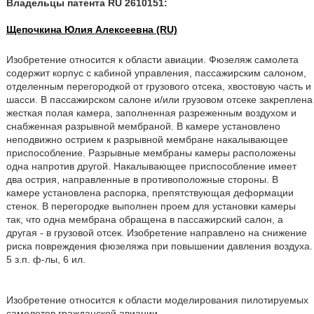
Владельцы патента RU 2610151:
Щепочкина Юлия Алексеевна (RU)
Изобретение относится к области авиации. Фюзеляж самолета
содержит корпус с кабиной управления, пассажирским салоном,
отделенным перегородкой от грузового отсека, хвостовую часть и
шасси. В пассажирском салоне и/или грузовом отсеке закреплена
жесткая полая камера, заполненная разреженным воздухом и
снабженная разрывной мембраной. В камере установлено
неподвижно острием к разрывной мембране накалывающее
приспособление. Разрывные мембраны камеры расположены
одна напротив другой. Накалывающее приспособление имеет
два острия, направленные в противоположные стороны. В
камере установлена распорка, препятствующая деформации
стенок. В перегородке выполнен проем для установки камеры
так, что одна мембрана обращена в пассажирский салон, а
другая - в грузовой отсек. Изобретение направлено на снижение
риска повреждения фюзеляжа при повышении давления воздуха.
5 з.п. ф-лы, 6 ил.
Изобретение относится к области моделирования пилотируемых
самолетов гражданской авиации.