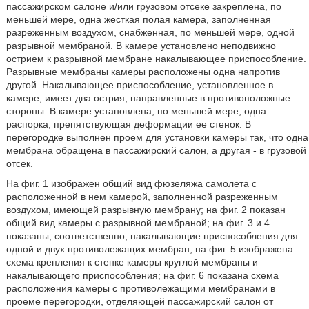
пассажирском салоне и/или грузовом отсеке закреплена, по
меньшей мере, одна жесткая полая камера, заполненная
разреженным воздухом, снабженная, по меньшей мере, одной
разрывной мембраной. В камере установлено неподвижно
острием к разрывной мембране накалывающее приспособление.
Разрывные мембраны камеры расположены одна напротив
другой. Накалывающее приспособление, установленное в
камере, имеет два острия, направленные в противоположные
стороны. В камере установлена, по меньшей мере, одна
распорка, препятствующая деформации ее стенок. В
перегородке выполнен проем для установки камеры так, что одна
мембрана обращена в пассажирский салон, а другая - в грузовой
отсек.
На фиг. 1 изображен общий вид фюзеляжа самолета с
расположенной в нем камерой, заполненной разреженным
воздухом, имеющей разрывную мембрану; на фиг. 2 показан
общий вид камеры с разрывной мембраной; на фиг. 3 и 4
показаны, соответственно, накалывающие приспособления для
одной и двух противолежащих мембран; на фиг. 5 изображена
схема крепления к стенке камеры круглой мембраны и
накалывающего приспособления; на фиг. 6 показана схема
расположения камеры с противолежащими мембранами в
проеме перегородки, отделяющей пассажирский салон от