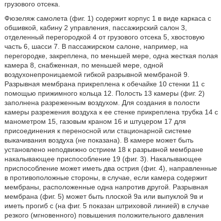
грузового отсека.
Фюзеляж самолета (фиг. 1) содержит корпус 1 в виде каркаса с
обшивкой, кабину 2 управления, пассажирский салон 3,
отделенный перегородкой 4 от грузового отсека 5, хвостовую
часть 6, шасси 7. В пассажирском салоне, например, на
перегородке, закреплена, по меньшей мере, одна жесткая полая
камера 8, снабженная, по меньшей мере, одной
воздухонепроницаемой гибкой разрывной мембраной 9.
Разрывная мембрана прикреплена к обечайке 10 стенки 11 с
помощью прижимного кольца 12. Полость 13 камеры (фиг. 2)
заполнена разреженным воздухом. Для создания в полости
камеры разрежения воздуха к ее стенке прикреплена трубка 14 с
манометром 15, газовым краном 16 и штуцером 17 для
присоединения к переносной или стационарной системе
выкачивания воздуха (не показана). В камере может быть
установлено неподвижно острием 18 к разрывной мембране
накалывающее приспособление 19 (фиг. 3). Накалывающее
приспособление может иметь два острия (фиг. 4), направленные
в противоположные стороны, в случае, если камера содержит
мембраны, расположенные одна напротив другой. Разрывная
мембрана (фиг. 5) может быть плоской 9а или выпуклой 9в и
иметь прогиб с (на фиг. 5 показан штриховой линией) в случае
резкого (мгновенного) повышения положительного давления