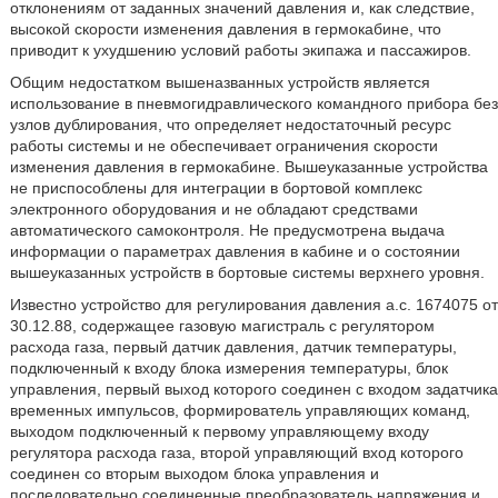
отклонениям от заданных значений давления и, как следствие,
высокой скорости изменения давления в гермокабине, что
приводит к ухудшению условий работы экипажа и пассажиров.
Общим недостатком вышеназванных устройств является
использование в пневмогидравлического командного прибора без
узлов дублирования, что определяет недостаточный ресурс
работы системы и не обеспечивает ограничения скорости
изменения давления в гермокабине. Вышеуказанные устройства
не приспособлены для интеграции в бортовой комплекс
электронного оборудования и не обладают средствами
автоматического самоконтроля. Не предусмотрена выдача
информации о параметрах давления в кабине и о состоянии
вышеуказанных устройств в бортовые системы верхнего уровня.
Известно устройство для регулирования давления а.с. 1674075 от
30.12.88, содержащее газовую магистраль с регулятором
расхода газа, первый датчик давления, датчик температуры,
подключенный к входу блока измерения температуры, блок
управления, первый выход которого соединен с входом задатчика
временных импульсов, формирователь управляющих команд,
выходом подключенный к первому управляющему входу
регулятора расхода газа, второй управляющий вход которого
соединен со вторым выходом блока управления и
последовательно соединенные преобразователь напряжения и