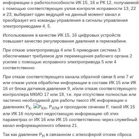
информации о работоспособности ИК 15, 16 и РК 12, получаемой
с помощью соответствующих узлов контроля исправности 13, 22
и 23, выбирает один ведущий на данный момент канал и
преобразует его команды управления в сигналы управления
электроприводами 4, 5.
Использование в качестве ИК 15, 16 цифровых устройств
повышает качество регулирования давления в гермокабине.
При отказе электропривода 4 или 5 приводная система 3
обеспечивает требуемое для перемещения рабочего органа 2
усилие с помощью исправного электропривода 5 или 4
соответственно.
При отказе соответствующего канала обратной связи 6 или 7 и/
или отказе узлов обработки информации в составе ИК 15 или ИК
16 от блока датчиков давления 9, и/или отказе соответствующего
контроллера МКИО 17 или 18, т.е. при отсутствии полностью или
частично необходимой для работы такого ИК информации о
давлениях Р
,
Р
, Р
и проходном сечении F, такой ИК 15
K
KH
АТМ
или ИК 16 получает недостающую информацию об этих
параметрах от ИК 16 или ИК 15 соответственно через служебный
канал информационного обмена 21.
Так как давление Р
в связанном с атмосферой отсеке сброса
H