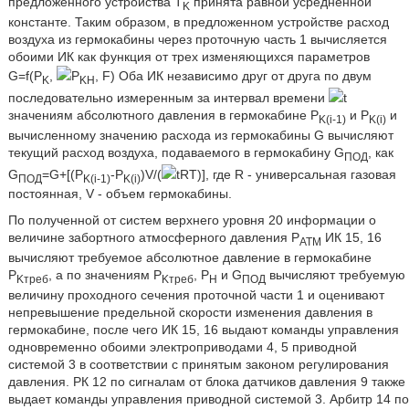
предложенного устройства Т
принята равной усредненной
K
константе. Таким образом, в предложенном устройстве расход
воздуха из гермокабины через проточную часть 1 вычисляется
обоими ИК как функция от трех изменяющихся параметров
G=f(P
,
P
, F) Оба ИК независимо друг от друга по двум
K
KH
последовательно измеренным за интервал времени
t
значениям абсолютного давления в гермокабине Р
и Р
и
K(i-1)
K(i)
вычисленному значению расхода из гермокабины G вычисляют
текущий расход воздуха, подаваемого в гермокабину G
, как
ПОД
G
=G+[(P
-P
)V/(
tRT)], где R - универсальная газовая
ПОД
K(i-1)
K(i)
постоянная, V - объем гермокабины.
По полученной от систем верхнего уровня 20 информации о
величине забортного атмосферного давления Р
ИК 15, 16
ATM
вычисляют требуемое абсолютное давление в гермокабине
Р
, а по значениям Р
, Р
и G
вычисляют требуемую
Kтреб
Kтреб
Н
ПОД
величину проходного сечения проточной части 1 и оценивают
непревышение предельной скорости изменения давления в
гермокабине, после чего ИК 15, 16 выдают команды управления
одновременно обоими электроприводами 4, 5 приводной
системой 3 в соответствии с принятым законом регулирования
давления. РК 12 по сигналам от блока датчиков давления 9 также
выдает команды управления приводной системой 3. Арбитр 14 по