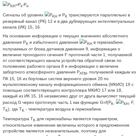
Р
=P
-P
.
KH
к
н
Сигналы об уровнях
Р
и Р
транслируются параллельно в
KH
K
резервный канал (РК) 12 и в два дублирующих интеллектуальных
канала (ИК) 15, 16.
На основании информации о текущих значениях абсолютного
давления Р
и избыточного давления
Р
в гермокабине,
K
KH
получаемых от блока датчиков давления 9, информации о
величине проходного сечения F проточной части 1, получаемой
от соответствующего канала устройства обратной связи по
положению рабочего органа 8 и информации о величине
забортного атмосферного давления Р
, получаемой каждым из
ATM
ПК 15, 16 из бортовых систем верхнего уровня 20 по
мультиплексному каналу информационного обмена (МКИО) 19 с
помощью соответствующего контроллера МКИО 17 или 18,
каждый из ИК 15, 16 независимо друг от друга вычисляет текущий
расход G через проточную часть 1 как функцию G=f(Р
,
Р
, F,
K
KH
Т
), где Т
- температура воздуха в гермокабине.
K
K
Температура Т
для гермокабины является параметром,
K
относительное изменение величины которого в предложенном
устройстве является незначительным, поэтому для