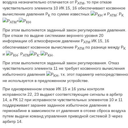
воздуха незначительно отличается от Р
, то при отказе
ATM
чувствительного элемента 10 ИК 15, 16 обеспечивают косвенное
вычисление давления Р
по сумме известных
Р
и Р
: Р
K
KH
АТМ
K
Р
+
Р
.
АТМ
KH
При этом выполняется заданный закон регулирования давления.
При отказе по выдаче системами верхнего уровня 20
информации об атмосферном давлении Р
ИК 15, 16
ATM
обеспечивают косвенное вычисление Р
по разнице между Р
ATM
K
и
Р
: Р
Р
-
Р
.
KH
АТМ
K
KH
При этом выполняется заданный закон регулирования. Отказ
чувствительного элемента 11 не требует косвенного вычисления
избыточного давления
Р
, т.к. этот параметр непосредственно
KH
не используется в предложенном устройстве.
При одновременном отказе ИК 15 и 16 узлы контроля
исправности 22, 23 выдают соответствующие сигналы в арбитр
14, а РК 12 при исправности чувствительных элементов 10 и 11
поддерживает заранее заданное избыточное давление в
гермокабине в зависимости от давления в отсеке сброса воздуха
путем выдачи команд управления приводной системой 3 через
арбитр 14.