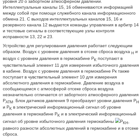
уровня 20 о забортном атмосферном давлении.
Интеллектуальные каналы 15, 16 обмениваются информацией
между собой при помощи служебного канала информационного
обмена 21. С выходов интеллектуальных каналов 15, 16 и
резервного канала 12 выдаются команды управления в арбитр 14
и тестовые сигналы в соответствующие узлы контроля
исправности 13, 22 и 23.
Устройство для регулирования давления работает следующим
образом. Воздух с уровнем давления в отсеке сброса воздуха
и
H
воздух с уровнем давления в гермокабине Р
поступают в
K
чувствительный элемент 11 для измерения избыточного давления
в кабине. Воздух с уровнем давления в гермокабине Рк также
поступает в чувствительный элемент 10 для измерения
абсолютного давления в гермокабине. Давление воздуха в
сообщающемся с атмосферой отсеке сброса воздуха
незначительно отличается от забортного атмосферного давления
Р
. Блок датчиков давления 9 преобразует уровни давления Р
ATM
H
и Р
в электрический информационный сигнал об уровне
K
давления в гермокабине Р
и в электрический информационный
K
сигнал об уровне избыточного давления гермокабины
Р
,
KH
равного разности абсолютных давлений в гермокабине и в отсеке
сброса.